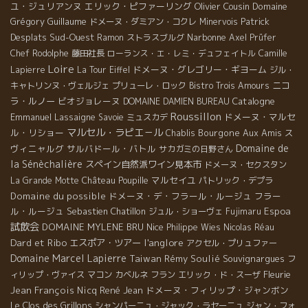
ユ・ジュリアンヌ
エリック・ピファーリング
Olivier Cousin
Domaine
Grégory Guillaume
Patrick
ドメーヌ・ダミアン・コクレ
Minervois
Desplats
Sud-Ouest
Narbonne
Ramon
ストラスブルグ
Axel Prüfer
Chef Rodolphe
藤田社長
ローランス・エ・レミ・デュフェイトル
Camille
Loire
ドメーヌ・グレゴリー・ギヨーム
Lapierre
La Tour Eiffel
ジル・
ニコ
キャトリンヌ・ヴェルジェ
プリューレ・ロック
Bistro Trois Amours
ラ・ルノー
ビオジョレーヌ
Catalogne
DOMAINE DAMIEN BUREAU
Roussillon
Emmanuel Lassaigne
ドメーヌ・マルセ
Savoie
ミュスカデ
マルセル・ラピエ－ル
ル・リショー
Bourgone
Aux Amis
ス
Chablis
Domaine de
ヴィニャルグ
サルバドール・バトル
サカガミの日野さん
la Sénèchalière
スペイン自然派ワイン見本市
ドメーヌ・セクスタン
マルセイユ
La Grande Motte
Château Poupille
パトリック・デプラ
Domaine du possible
ドメーヌ・デ・フラール・ルージュ
フラー
ル・ルージュ
Sebastien Chatillon
Espoa
ジュル・ショーヴェ
Fujimaru
試飲会
DOMAINE MYLENE BRU
Nice
Philippe Wies
Nicolas Réau
Dard et Ribo
l'anglore
エスポア・ツアー
アクセル・プリュファー
Domaine Marcel Lapierre
Taiwan
Rémy Soulié
Souvignargues
フ
Fleurie
ィリップ・ヴァイス
マコン
カベルネ フラン
エリック・ド・スーザ
Jean François Nicq
René Jean
ドメーヌ・フィリップ・ジャンボン
Le Clos des Grillons
シャンパーニュ・ジャック・ラセーニュ
ジャン・フォ