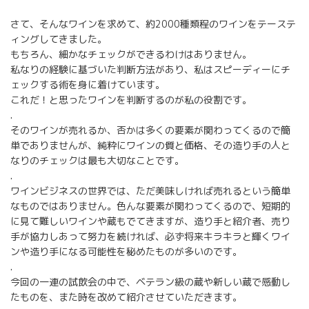
さて、そんなワインを求めて、約2000種類程のワインをテーステ
ィングしてきました。
もちろん、細かなチェックができるわけはありません。
私なりの経験に基づいた判断方法があり、私はスピーディーにチ
ェックする術を身に着けています。
これだ！と思ったワインを判断するのが私の役割です。
.
そのワインが売れるか、否かは多くの要素が関わってくるので簡
単でありませんが、純粋にワインの質と価格、その造り手の人と
なりのチェックは最も大切なことです。
.
ワインビジネスの世界では、ただ美味しければ売れるという簡単
なものではありません。色んな要素が関わってくるので、短期的
に見て難しいワインや蔵もでてきますが、造り手と紹介者、売り
手が協力しあって努力を続ければ、必ず将来キラキラと輝くワイ
ンや造り手になる可能性を秘めたものが多いのです。
.
今回の一連の試飲会の中で、ベテラン級の蔵や新しい蔵で感動し
たものを、また時を改めて紹介させていただきます。