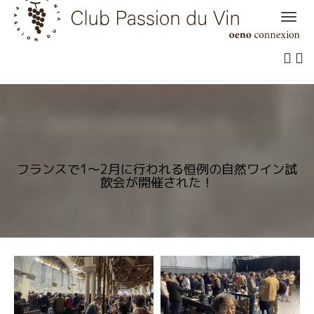
Skip
to
content
フランスで1～2月に行われる恒例の自然ワイン試
飲会が開催された！