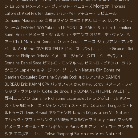
Morgon
ン
La Loire
ドメーヌ・ラ・プティット・べニューズ
Thomas
マチュー・ラピエール
Laforest
Axel Prϋfer
Banyuls-sur-Mer
ローヌ
Domaine Mouressipe
自然派ワイン
岩田コキさん
シルヴァン・リ
Ｓａｉｎｔ-Emilion
ショーム
Yuki san
LE MONT DE MARIE
THOMAS PICO
ドメーヌ・ジョルジュ・デコンブ
Saint-Amour
オザミ・デ・ヴァン ツ
Chef Mantani
Domaine Olivier Cousin
ニース
ジュリアン・アルタ
アー
ベール
Ardèche
DIVE BOUTELLE
ドメーヌ・パット・ルー
Le Grau du Roi
ドメーヌ・ジャン・クロード・ラパリュ
Domaine Philippe Delmée
ル
Domaine Daniel Sage
ビストロ・モンマルトル
ビストロ・ビアンカーラ
シヨン
Domaine
Lapierre
ルネ・ジャン・ダール
Vin Nature BIM
Damien Coquelet
Domaine Sylvain Bock
ルクレアシオン
DAMIEN
Eric KAMM
ドメーヌ・フィ
BUREAU
CPV パリオフィス
がんちゃん
Jordy
リップ・ヴァレット
Côte de Brouilly
DOMAINE PHILIPPE VALETTE
野村ユニソン
ラングロール
Domaine Richaume
Escarpolette
ドメー
ヌ・シャルロット・エ・ジャン・バティスト・セナ
Côte de Thongue
ラ・ト
ルトゥーガ
Denis Pesnot
アシニャン村
Taiwan Dégustation Vin Nature
エリック・プフェーリング
Pouilly-Fumé
パリ観光
ミネルヴォワ
マッシモ
ドメーヌ・ダール・エ・リボ
ダミアン・ビュロー
アンダル
Visite Paris
シア
Salon des Vins Naturels
エスポア・ゴトー
Tokyo Roppongi