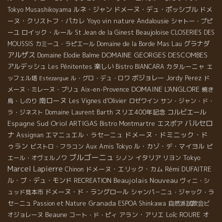
ルネ・ジャン
ドメーヌ・デュ・ポッシブル
ドメ
Tokyo Musashikoyama
ーヌ・クリストフ・パカレ
vin nature
Andalousie
Yoyo
シャトー・プピ
ロイック・ルール
Beaujoloise
ーユ
St Jean de la Ginest
CLOSERIES DES
Mas Lau
グラナダ
MOUSSIS
カミーユ・ラピエール
Domaine de la Borde
アルザス
DOMAINE GEORGES DESCOMBES
Domaine Elodie Balme
アルデッシュ
楽しい
カタルーニャ
Les Pénitentes
Bistro BIANCARA
エ
ボジョレー
ッフェル塔
ル・グロ・デュ・ロワ
Jordy Perez
ド
Estezargue
DOMAINE L'ANGLORE
メーヌ・ミレーヌ・ブリュ
Aix-en-Provence
焼き
南ローヌ
鳥・しのり
Les Vignes d'Olivier
ロゼワイン
サン・ジャン・ド・
スリエ400年記念
コルビエール
ラ・ジネスト
Domaine Laurent Barth
Oriol ARTIGAS
バルセロ
Espagne Sud
エスポア
Bistro Montmartre
ナ
ドメーヌ・ドミニック・ド
エマニュエル・ラセーニュ
Assignan
ゥラン
ル・カゾ・デ・マイヨル
ビストロ・フラコン
Aux Amis Tokyo
ピ
ブルゴーニュ
イタリア
Tokyo
エール・オヴェルノワ
シノン
リヨン
Marcel Lapierre
ドメーヌ・エリック・カム
Rémi DUFAITRE
Chinon
Beaujolais Nouveau
ル・ブ・デュ・モンド
RECREATION
ヴィニ・シ
ドメーヌ・ド・ラングロール
ュッド見本市
シャンパ－ニュ・ジャック・ラ
Granada
セ－ニュ
Passion et Nature
ESPOA Shinkawa
自然派試飲会ビ
Beaune
アラン・アリエ
Loïc ROURE
オ
オジョレーヌ
コート・ド・ピィ