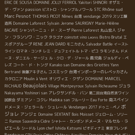
オザミ・
ERIC DE SOUSA
DOMAINE JOLLY FERRIOL
Yakitori SHINORI
Rhône sud
デ・ヴァン
passion
STC
ビストロ・シャンブルノワール
Marc Pesnot
THOMAS PICOT
台湾
vendange 2019
Nîmes
スリエ醸
Domaine Laforest
Jerome SAURIGNY
造所
Sylvain
Marie-Hélène
シャンパーニュ・ド・スーザ
丸山宏人
ジャ
BACAVE
Pierre Laforest
ン・フランソワ・ニック
Bistro Brutal
エ
タラゴナ
coinstot vino
Leonis
スポアグループ
RENE JEAN DARD
Salvador Batlle
モニカさん
イースト
ラモンさん
ライン
ロマネ・コンチ
レミ・デュフェイトル
トマ・ピコ
ドメ
鹿児島
ーヌ・ダニエル・サージュ
ル・クロ・デ・ジャール
ジョルディ・ペ
コート・ド・トング
レズ
Kanako san
Domaine des Griottes
Yann
コスミック
台湾インポーターのレベッカさん
Bertrand
後藤アキ子さん
オリヴィエ・クザン
DOMAINE MARCEL
カタロニア
Moulin à Vent
Beaujolais
RICHAUD
ジュラ
Village Montpeyroux
Sylvain Richeaume
アレクサンドル・バン
Nakayama Yoshinori san
第二回台湾自然派ワイン
ダミアン・コクレ
南スペイン
試飲会
Madoka san
フルーリー
Eau Forte
ボ
ドメーヌ・ジェラール・シュレール
Vendanges 2017
ドゥニ・ペノ
ジョレ
アンジェ
Domaine SEXTANT
Bois Moisset
ジェローム・ソリー
ドメーヌ・マルセル・ラ
ニ
Ramon Saavedra
Cidre
シャトー・カンボン
ピエール
Lyon chef Ishida Katsumi
シードル
ビオディナミ
東京フレンチ
Bordeaux