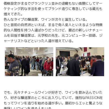
価格設定がまるでグランクリュ並みの途轍もない高額にしてマー
ケティング的な手法を使ってブランド造りに専念している蔵元も
増えてきた。
色んなタイプの醸造家、ワインが次々と誕生している。
ひと昔前の自然派といえば、まるで奇人変人といえるような特徴
的な人間性を持つ人達ばかりだったけど、最近の新しいナチュー
ルを目指す醸造家は、元学校の先生、元コンピューター技師、ジ
ャーナリストなどといった人達が増えている。
でも、元々ナチュールワインが好きで、ワインを飲み込んでいた
り、好きな醸造家のところに出入りしていて、強烈なPASSIONを
もってワインを造りを始める達が多い。最初からエッと驚ような
美味しいワインを造る人もいる。