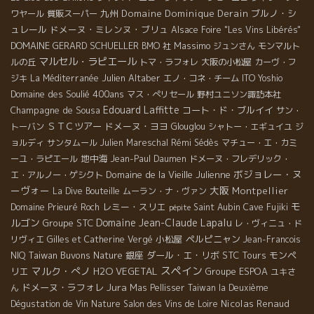
九州
Domaine Dominique Derain
ブルノ・シ
ワヤール
質販スーパー
ュレール
ドメーヌ・ミレンヌ・ブリュ
Alsace Foire "Les Vins Libérés"
DOMAINE GERARD SCHUELLER
Massimo
BMO 社
ジュンさん
モンマルト
マルセル・ラピエール
ルの丘
トマ・ラフォレ
大阪の小松屋
カーヴ・フ
Julien Altaber
ジキ
La Méditerranée
エノ・コネ・チーム
ITO Yoshio
Domaine des Soulié 400ans
マス・ぺリセール
野村ユニソン諏訪本社
Edouard Laffitte
Champagne de Sousa
コート・ド・ブルイイ
サン・
ＳＴＣツアー
ドメーヌ・ヨヨ
トーバン
Glouglou
シャトー・エギュイユ
ジ
ョルディ
サンタムール
Julien Mareschal
Rémi Sédès
マチュー・エ・カミ
地中海
ーユ・ラピエール
Jean-Paul Daumen
ドメーヌ・フレデリック・
ボジョレー・ヌ
Domaine de la Vieille Julienne
エ・アルノー・ゲシクト
ーヴォー
大阪
Montpellier
La Dive Bouteille
ムーラン・ナ・ヴァン
モ
レミー・スリエ
Domaine Prieuré Roch
Saint Aubin
Cave Fujiki
pépite
ルゴン
Domaine Jean-Claude Lapalu
Groupe STC
レ・ヴィニュ・ド
小松屋
ペルピニャン
リヴィエ
Gilles et Catherine Vergé
Jean-Francois
Taiwan Buvons Nature
銀座
ダール・エ・リボ
STC Tours
モンペ
NIQ
スペイン
マルク・ぺノ
リエ
H2O VEGETAL
Groupe ESPOA
ユキさ
Jura
ドメーヌ・ラフォレ
ん
Mas Pellisser
Taiwan la Deuxième
Nicolas Renaud
Dégustation de Vin Nature
Salon des Vins de Loire