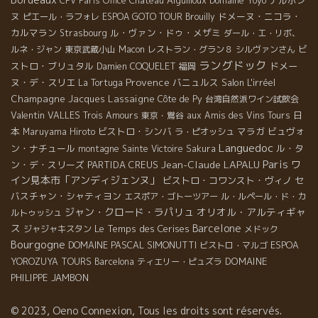
Château Aiguilloux
Domaine Yoyo
ナルボン
CPV Paris Office
ヌ
ドメーヌ・ニコラ・
ピエール・ラフォレ
ESPOA GOTO TOUR
Brouilly
カルマラン
ル・ヴァン・ドゥ・メザミ
Strasbourg
ダール・エ・リボ、
ビ
ルネ・ジャン
東京武蔵小山
Macon
レストラン・グラン８
シルヴァンさん
ラングドック
ストロ・ブリュタル
ドメー
Damien COQUELET
福岡
Provence
ヌ・デ・スリエ
バニュルス
Salon L'irréel
La Tortuga
Champagne Jacques Lassaigne
Côte de Py
台湾自然派ワイン試飲会
Valentin VALLES
日
Trois Amours
東京・鴬谷
aux Amis des Vins Tours
本
ビストロ・シンバ
マラガ
ビュヴォ
Maruyama Hiroto
ラ・ピオッシュ
Languedoc
ン・ナチュール
ル・タ
montagne Sainte Victoire
Sakura
Paris
Jean-Claude LAPALU
ワ
ン・デ・スリーズ
PARTIDA CREUS
イン見本市「アンディジェンヌ」
ビストロ・コワンスト・ヴィノ
セ
バスチャン・シャティヨン
エスポア・ゴトーツアー
ル・ルペール・ド・カ
ジャン・クロード・ラパリュ
オリオル・アルティギャ
ルトゥッシュ
ス
Barcelone
Le Temps des Cerises
ジャジャキスタン
メドック
Bourgogne
DOMAINE PASCAL SIMONUTTI
ビストロ・マルゴ
ESPOA
DOMAINE
YOROZUYA TOURS
Barcelona
ティエリー・ピュズラ
PHILIPPE JAMBON
© 2023, Oeno Connexion, Tous les droits sont réservés.