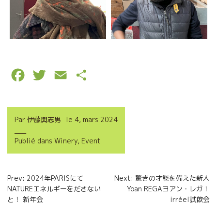
F
T
E
P
a
w
m
a
c
i
a
r
Par
伊藤與志男
le
4, mars 2024
e
t
i
t
Publié dans
Winery
,
Event
b
t
l
a
o
e
g
Navigation
Prev: 2024年PARISにて
Next: 驚きの才能を備えた新人
o
r
e
NATUREエネルギーをださない
Yoan REGAヨアン・レガ！
de
k
r
と！ 新年会
irréel試飲会
l’article