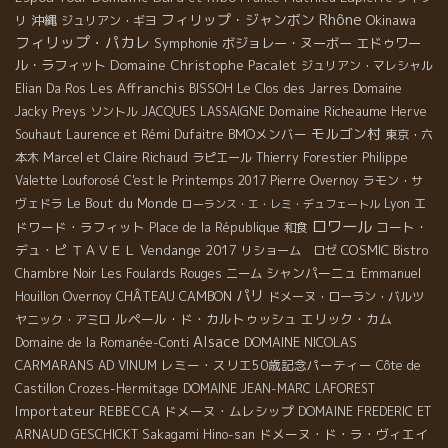
Rhône
フィリップ・ジャンボン
沖縄
Okinawa
リ
ジュリアン・ギヨ
フィリップ・パカレ
Symphonie
ボジョレー・ヌーボー
エドゥワー
Domaine Christophe Pacalet
ル・ラフィット
ジュリアン・マレシャル
Les Affranchis
Elian Da Ros
BISSOH
Le Clos des Jarres
Domaine
Domaine Richeaume
Jacky Preys
ソントル
JACQUES LASSAIGNE
Herve
モルゴン村
BMOメンバー
Souhaut
Laurence et Rémi Dufaitre
東京・六
本木
Marcel et Claire Richaud
ラピエール
Thierry Forestier
Philippe
Valette
Louforosé
C'est le Printemps 2017
Pierre Overnoy
ラモン・サ
Le Bout du Monde
エ
ヴェドラ
Lyon
ローランス・エ・レミ・デュフェートル
ロワール
ドワード・ラフィット
コート・
Place de la République
和食
デュ・ピ
ＴＡＶＥＬ
Vendange 2017
COSMIC
リショーム ロゼ
Bistro
シャンパーニュ
Chambre Noir
Les Foulards Rouges
ニーム
Emmanuel
パリ
CHÂTEAU CAMBON
Houillon Overnoy
ドメーヌ・ローラン・バルツ
ルペール・ド・カルトゥッシュ
エリック・カム
ヤニック・アミロ
Alsace
DOMAINE NICOLAS
Domaine de la Romanée-Conti
CARMARANS
レミー・スリエ50歳記念パーティー
AD VINUM
Côte de
Castillon
Crozes-Hermitage
DOMAINE JEAN-MARC LAFOREST
Importateur REBECCA
ドメーヌ・ムレシップ
DOMAINE FREDERIC ET
ドメーヌ・ド・ラ・ヴィエイ
ARNAUD GESCHICKT
Sakagami Hino-san