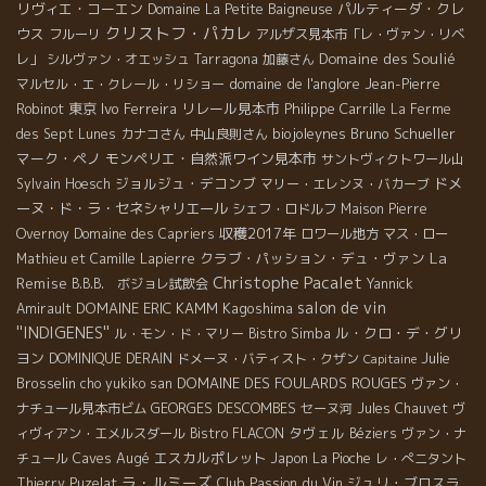
リヴィエ・コーエン
パルティーダ・クレ
Domaine La Petite Baigneuse
クリストフ・パカレ
ウス
フルーリ
アルザス見本市「レ・ヴァン・リベ
Domaine des Soulié
レ」
シルヴァン・オエッシュ
Tarragona
加藤さん
domaine de l'anglore
マルセル・エ・クレール・リショー
Jean-Pierre
東京
Ivo Ferreira
リレール見本市
Philippe Carrille
Robinot
La Ferme
biojoleynes
Bruno Schueller
des Sept Lunes
カナコさん
中山良則さん
マーク・ペノ
モンペリエ・自然派ワイン見本市
サントヴィクトワール山
ジョルジュ・デコンブ
ドメ
Sylvain Hoesch
マリー・エレンヌ・バカーブ
ーヌ・ド・ラ・セネシャリエール
シェフ・ロドルフ
Maison Pierre
収穫2017年
Overnoy
Domaine des Capriers
ロワール地方
マス・ロー
La
クラブ・パッション・デュ・ヴァン
Mathieu et Camille Lapierre
Christophe Pacalet
Remise
B.B.B. ボジョレ試飲会
Yannick
salon de vin
DOMAINE ERIC KAMM
Kagoshima
Amirault
''INDIGENES''
ル・クロ・デ・グリ
ル・モン・ド・マリー
Bistro Simba
ヨン
Julie
DOMINIQUE DERAIN
ドメーヌ・バティスト・クザン
Capitaine
Brosselin
DOMAINE DES FOULARDS ROUGES
cho yukiko san
ヴァン・
GEORGES DESCOMBES
ナチュール見本市ビム
セーヌ河
Jules Chauvet
ヴ
タヴェル
ィヴィアン・エメルスダール
Bistro FLACON
Béziers
ヴァン・ナ
Caves Augé
エスカルポレット
チュール
Japon
La Pioche
レ・ぺニタント
ラ・ルミーズ
Club Passion du Vin
ジュリ・ブロスラ
Thierry Puzelat