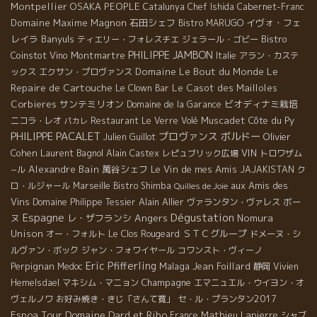
Montpellier
OSAKA
PEOPLE
Catalunya
Chef Ishida
Cabernet-Franc
Domaine Maxime Magnon
石田シェフ
イヴォ・フェ
Bistro MARUGO
レイラ
Banyuls
Bistro
ティエリー・フォレスチエ
ジェラール・ゴビー
PHILIPPE JAMBON
Coinstot Vino
Montmartre
Italie
アラン・カステ
Le
Domaine Le Bout du Monde
ックス
エクサン・プロヴァンス
Repaire de Cartouche
Le Casot des Mailloles
Le Clown Bar
Corbieres
サンテミリオン
ビオディナミ栽培
Domaine de la Garance
Muscadet
Côte du Py
ニコラ・レオ
Restaurant Le Verre Volé
パカレ
PHILIPPE PACALET
プロヴァンス
ボルドー
Olivier
Julien Guillot
Cohen
Laurent Bagnol
VIN
Alain Castex
レピュブリック広場
トロワザム
Alexandre Bain
萬谷シェフ
Le Vin de mes Amis
−ル
JAJAKISTAN
ク
aux Amis des
ロ・ルジャール
Marseille
Bistro Shimba
Quilles de Joie
Vins
Alain Allier
ボー
Domaine Philippe Tessier
ヴァランタン・ヴァレス
Espagne
Dégustation
Angers
ヌ
レ・ザフランシ
Nomura
Unison
ＳＴＣグループ
オー・フォルト
Le Clos Rougeard
ドメーヌ・シ
ルヴァン・ボック
ジャン・フォワイヤール
コワンスト・ヴィーノ
Eric Pfifferling
Perpignan
Malaga
Jean Foillard
Medoc
静岡
Vivien
Champagne
Hemelsdael
マキシム・マニョン
エマニュエル・ウイヨン・オ
ヴェルノワ
お好み焼き・きじ「さんて寛」
セ・ル・プランタン2017
Espoa Tour
Domaine Dard et Ribo
Mathieu Lapierre
France
シャブ