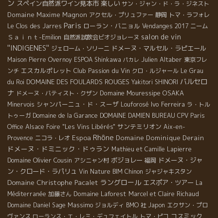
ン
スペイン自然派ワイン見本市
楽しい
サン・ジャン・ド・ラ・ジネスト
Domaine Maxime Magnon
アクセル・プリュファー
静岡
トマ・ラフォレ
Paris
ローラン・バニョル
Le Clos des Jarres
Vendanges 2017
ニーム
salon de vin
Ｓａｉｎｔ-Emilion
自然派試飲会ビオジョレーヌ
''INDIGENES''
ドメーヌ・マルセル・ラピエール
ジェローム・ソリーニ
Julien Altaber
Maison Pierre Overnoy
ESPOA Shinkawa
東京フレ
パカレ
エスカルポレット
Club Passion du Vin
ンチ
クロ・ルジャール
Le Grau
バルセロ
DOMAINE DES FOULARDS ROUGES
du Roi
Yakitori SHINORI
ナ
Domaine Mouressipe
OSAKA
ドメーヌ・バティスト・クザン
シャンパーニュ・ド・スーザ
Ivo Ferreira
Minervois
Louforosé
ラ・トル
トゥーガ
Domaine de la Garance
DOMAINE DAMIEN BUREAU
CPV Paris
サンテミリオン
Office
Alsace Foire "Les Vins Libérés"
Aix-en-
Rhône
Espoa
Domaine Dominique Derain
Provence
ニコラ・レオ
ドメーヌ・ドミニック・ドゥラン
Mathieu et Camille Lapierre
Domaine Olivier Cousin
ボジョレー
ドメーヌ・ジャ
アシニャン村
福岡
ン・クロード・ラパリュ
Vin Nature BIM
Chinon
ジャジャキスタン
Domaine Christophe Pacalet
ラングロール
エスポア・ツアー
La
Domaine Laforest
Méditerranée
加藤さん
Marcel et Claire Richaud
Massimo
Domaine Daniel Sage
ジョルディ
BMO 社
Japon
エクサン・プロ
コスミック
ヴァンス
ローランス・エ・レミ・デュフェイトル
トマ・ピコ