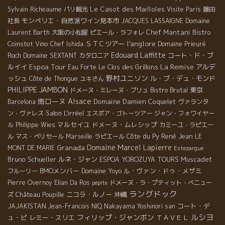
Le Casot des Mailloles
Sylvain Richeaume
パリ観光
Visite Paris
藤田
モンペリエ・自然派ワイン見本市
社長
JACQUES LASSAIGNE
Domaine
Chef Mantani
Bistro
Laurent Barth
大阪の小松屋
ピエール・ラフォレ
l'anglore
Coinstot Vino
ＳＴＣツアー
Chef Ishida
Domaine Prieuré
Edouard Laffitte
コート・ド・ブ
Roch
Domaine SEXTANT
カタロニア
Espoa Tour
La Remise
ルイイ
Le Clos des Grillons
アルデ
Eau Forte
野村ユニソン
ッシュ
ル・ブ・デュ・モンド
Côte de Thongue
ユキさん
PHILIPPE JAMBON
Bistro Brutal
東京
ドメーヌ・ミレーヌ・ブリュ
南ローヌ
Alsace
Domaine Damien Coquelet
Barcelona
ヴァランタ
Salon L'irréel
ン・ヴァレス
エスポア・ゴトーツアー
ジャン・フォワイヤー
マルセイユ
ドメーヌ・ムレシップ
ル
Philippe Wies
カミーユ・ラピエー
Côte du Py
René Jean
ル
マス・ぺリセール
Marseille
ラピエール
LE
Domaine Marcel Lapierre
Granada
MONT DE MARIE
Estezargue
Bruno Schueller
ルネ・ジャン
Muscadet
ESPOA YOROZUYA TOURS
BMOメンバー
Domaine Yoyo
ル・ヴァン・ドゥ・メザミ
フルーリー
Pierre Overnoy
Elian Da Ros
ドメーヌ・ラ・プティット・べニュー
pépite
ラングドック
ニコラ・ルノー
沖縄
ズ
Château Poupille
コート・デ
JAJAKISTAN
Jean-Francois NIQ
Nakayama Yoshinori san
ルシヨ
フィリップ・ジャンボン
ュ・ピ
レミー・スリエ
ＴＡＶＥＬ