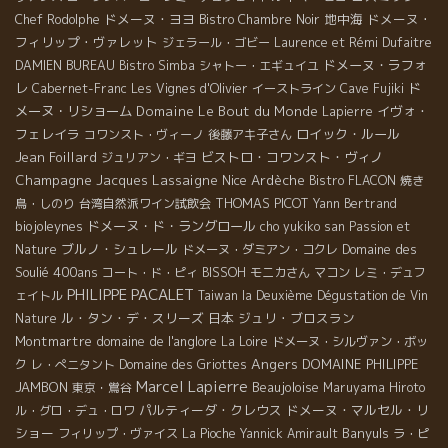
ドメーヌ・ヨヨ
地中海
ドメーヌ・
Chef Rodolphe
Bistro Chambre Noir
フィリップ・ヴァレット
ジェラール・ゴビー
Laurence et Rémi Dufaitre
ドメーヌ・ラフォ
DAMIEN BUREAU
Bistro Simba
シャトー・エギュイユ
レ
ド
Cabernet-Franc
Les Vignes d'Olivier
イーストライン
Cave Fujiki
メーヌ・リショーム
Domaine Le Bout du Monde
イヴォ・
Lapierre
フェレイラ
ロイック・ルール
コワンスト・ヴィーノ
後藤アキ子さん
Jean Foillard
ビストロ・コワンスト・ヴィノ
ジュリアン・ギヨ
Champagne Jacques Lassaigne
Nice
Ardèche
Bistro FLACON
焼き
THOMAS PICOT
鳥・しのり
台湾自然派ワイン試飲会
Yann Bertrand
biojoleynes
ドメーヌ・ド・ラングロール
cho yukiko san
Passion et
ブルノ・シュレール
Domaine des
Nature
ドメーヌ・ダミアン・コクレ
Soulié 400ans
コート・ド・ピィ
BISSOH
モニカさん
マコン
レミ・デュフ
PHILIPPE PACALET
ェイトル
Taiwan la Deuxième Dégustation de Vin
ル・タン・デ・スリーズ
日本
ジュリ・ブロスラン
Nature
Montmartre
domaine de l'anglore
La Loire
ドメーヌ・シルヴァン・ボッ
Angers
DOMAINE PHILIPPE
ク
レ・ぺニタント
Domaine des Griottes
Marcel Lapierre
JAMBON
Beaujoloise
東京・鴬谷
Maruyama Hiroto
パルティーダ・クレウス
ドメーヌ・マルセル・リ
ル・グロ・デュ・ロワ
ショー
Banyuls
フィリップ・ヴァイス
La Pioche
Yannick Amirault
ラ・ピ