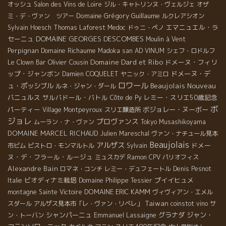
オッシュ
Salon des Vins de Loire
ジル・キャトリンヌ・ヴェルジェ
オザ
Domaine Grégory Guillaume
ミ・デ・ヴァン ツアー
ルクレアシオン
エマニュエル・ラ
Sylvain Hoesch
Thomas Laforest
Medoc
ドゥニ・ペノ
DOMAINE GEORGES DESCOMBES
セーニュ
Moulin à Vent
Perpignan
Domaine Richaume
Madoka san
AD VINUM
シェフ・ロドルフ
Domaine Dard et Ribo
Olivier Cousin
ドメーヌ・フィリ
Le Clown Bar
ップ・ジャンボン
ドメーヌ・デ
Damien COQUELET
ヤニック・アミロ
ロワール
Beaujolais Nouveau
ュ・ポッシブル
ルネ・ジャン・ダール
バニュルス
サルバドール・バトル
レミー・スリエ50歳記念
Côte de Py
ボ
パーティー
ボジョレー・ヌーボー
Village Montpeyroux
スリエ醸造所
ジョレ
プロヴァンス
ムーラン・ナ・ヴァン
Tokyo Musashikoyama
DOMAINE MARCEL RICHAUD
Julien Mareschal
ヴァン・ナチュール見本
Beaujolais
アルザス
ドメー
市ビム
ビストロ・モンマルトル
Sylvain
ヌ・デ・フラール・ルージュ
ミュスカデ
Ramon
CPV パリオフィス
Alexandre Bain
ロマネ・コンチ
レミー・デュフェートル
Denis Pesnot
ビオディナミ栽培
プイイヒュメ
Italie
Domaine Philippe Tessier
DOMAINE ERIC KAMM
montagne Sainte Victoire
ヴィヴィアン・エメル
Taiwan
スダール
アルザス見本市「レ・ヴァン・リベレ」
coinstot vino
サ
シャンパーニュ
Emmanuel Lassaigne
グラナダ
ジャン・
ン・トーバン