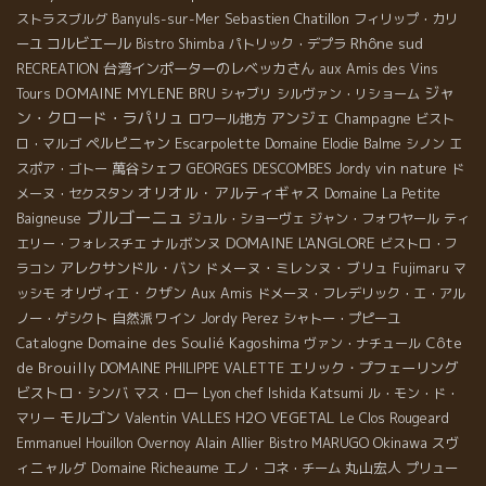
Sebastien Chatillon
ストラスブルグ
Banyuls-sur-Mer
フィリップ・カリ
Rhône sud
コルビエール
ーユ
Bistro Shimba
パトリック・デプラ
台湾インポーターのレベッカさん
RECREATION
aux Amis des Vins
ジャ
DOMAINE MYLENE BRU
Tours
シャブリ
シルヴァン・リショーム
ン・クロード・ラパリュ
アンジェ
Champagne
ロワール地方
ビスト
ペルピニャン
Escarpolette
ロ・マルゴ
Domaine Elodie Balme
シノン
エ
萬谷シェフ
GEORGES DESCOMBES
vin nature
スポア・ゴトー
Jordy
ド
オリオル・アルティギャス
メーヌ・セクスタン
Domaine La Petite
ブルゴーニュ
Baigneuse
ジュル・ショーヴェ
ジャン・フォワヤール
ティ
DOMAINE L'ANGLORE
ナルボンヌ
エリー・フォレスチエ
ビストロ・フ
アレクサンドル・バン
ドメーヌ・ミレンヌ・ブリュ
ラコン
Fujimaru
マ
オリヴィエ・クザン
Aux Amis
ッシモ
ドメーヌ・フレデリック・エ・アル
自然派ワイン
ノー・ゲシクト
Jordy Perez
シャトー・プピーユ
Catalogne
Domaine des Soulié
Kagoshima
Côte
ヴァン・ナチュール
de Brouilly
エリック・プフェーリング
DOMAINE PHILIPPE VALETTE
ビストロ・シンバ
Lyon chef Ishida Katsumi
マス・ロー
ル・モン・ド・
モルゴン
Valentin VALLES
H2O VEGETAL
マリー
Le Clos Rougeard
Alain Allier
Okinawa
スヴ
Emmanuel Houillon Overnoy
Bistro MARUGO
ィニャルグ
Domaine Richeaume
丸山宏人
エノ・コネ・チーム
プリュー