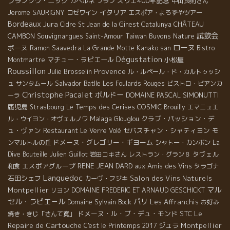
フランソワ・ニック
スリエ400年記念
カベルネ フラン
中山良則さん
Jerome SAURIGNY
イタリア
ロゼワイン
エスポア・よろずやツアー
Bordeaux
Jura
CHÂTEAU
Cidre
St Jean de la Ginest
Catalunya
試飲会
CAMBON
Souvignargues
Taiwan Buvons Nature
Saint-Amour
ローヌ
ボーヌ
Ramon Saavedra
La Grande Motte
Kanako san
Bistro
Dégustation
マチュー・ラピエール
小松屋
Montmartre
Roussillon
Provence
Julie Brosselin
ル・ルペール・ド・カルトゥッシ
Salvador Batlle
ュ
サンタムール
Les Foulards Rouges
ビストロ・ビアンカ
Christophe Pacalet
ボルドー
DOMAINE PASCAL SIMONUTTI
ーラ
鹿児島
Le Temps des Cerises
COSMIC
Strasbourg
Brouilly
エマニュエ
Malaga
クラブ・パッション・デ
ル・ウイヨン・オヴェルノワ
Glouglou
ュ・ヴァン
セバスチャン・シャティヨン
Restaurant Le Verre Volé
モ
ドメーヌ・グレゴリー・ギヨーム
ンマルトルの丘
シャトー・カンボン
La
タヴェル
Dive Bouteille
Julien Guillot
岩田コキさん
レストラン・グラン８
エスポアグループ
RENE JEAN DARD
aux Amis des Vins
和食
タラゴナ
Languedoc
石田シェフ
Salon des Vins Naturels
カーヴ・フジキ
マル
Montpellier
リヨン
DOMAINE FREDERIC ET ARNAUD GESCHICKT
セル・ラピエ－ル
パリ
Domaine Sylvain Bock
Les Affranchis
お好み
Le
ドメーヌ・ル・ブ・デュ・モンド
STC
焼き・きじ「さんて寛」
Repaire de Cartouche
ジュラ
Montpellier
C'est le Printemps 2017