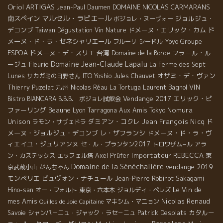
Oriol ARTIGAS
DOMAINE NICOLAS CARMARANS
Jean-Paul Daumen
マルセル・ラピエール
南スペイン
ジョルジュ・
ボジョレ・ヌーヴォー
デコンブ
ドメーヌ・エリック・カム
ド
Taiwan Dégustation Vin Nature
メーヌ・ド・ラ・セネシャリエール
Groupe
フルーリ
シードル
Yoyo
ESPOA
ドメーヌ・デ・スリエ
台湾
フラール・ル
Domaine de la Borde
Domaine Jean-Claude Lapalu
ージュ
Fleurie
La Ferme des Sept
オザミ・デ・ヴァン
Lunes
サカガミの日野さん
ITO Yoshio
Jules Chauvet
九州
Laurent Bagnol
VIN
Thierry Puzelat
Nicolas Réau
La Tortuga
Vendange 2017
エリック・ピ
Bistro BIANCARA
B.B.B. ボジョレ試飲会
ファーリング
Beaune
Nomura
Lyon
Tarragona
Aux Amis Tokyo
Unison
ダミアン・コクレ
Jean François Nicq
ド
ラモン・サヴェドラ
メーヌ・ジョルジュ・デコンブ
レ・ザフランシ
ドメーヌ・ド・ラ・ヴ
ィエイユ・ジュリアンヌ
セ・ル・プランタン2017
トロワザム−ル
アラ
Importateur REBECCA
ン・カステックス
エッフェル塔
Axel Prüfer
東
Domaine de la Sénèchalière
vendange 2019
京武蔵小山
がんちゃん
モンペリエ
ビュヴォン・ナチュール
Jean-Pierre Robinot
Sakagami
Le Vin de
Hino-san
オー・フォルト
東京・六本木
ジョルディ・ペレズ
mes Amis
Nicolas Renaud
マキシム・マニョン
Quilles de Joie
Capitaine
Patrick Desplats
カタルー
Savoie
シャンパ－ニュ・ジャック・ラセ－ニュ