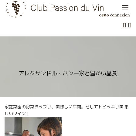
Skip
to
content
アレクサンドル・バン一家と温かい昼食
家庭菜園の野菜タップリ、美味しい牛肉。そしてトビッキリ美味
しいワイン！