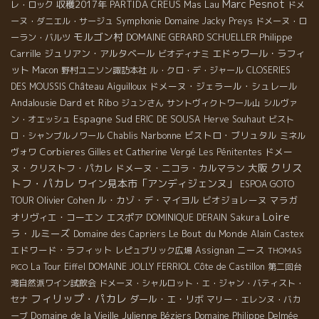
Marc Pesnot
収穫2017年
PARTIDA CREUS
Mas Lau
レ・ロック
ドメ
Symphonie
ーヌ・ダニエル・サージュ
Domaine Jacky Preys
ドメーヌ・ロ
モルゴン村
DOMAINE GERARD SCHUELLER
Philippe
ーラン・バルツ
Carrille
ジュリアン・アルタベール
エドゥワール・ラフィ
ビオディナミ
ット
Macon
野村ユニソン諏訪本社
ル・クロ・デ・ジャール
CLOSERIES
Château Aiguilloux
ドメーヌ・ジェラール・シュレール
DES MOUSSIS
Dard et Ribo
Andalousie
ジュンさん
サントヴィクトワール山
シルヴァ
Espagne Sud
ン・オエッシュ
ERIC DE SOUSA
Herve Souhaut
ビスト
Narbonne
ビストロ・ブリュタル
ロ・シャンブルノワール
Chablis
ミネル
Corbieres
ドメー
ヴォワ
Gilles et Catherine Vergé
Les Pénitentes
クリス
大阪
ヌ・クリストフ・パカレ
ドメーヌ・ニコラ・カルマラン
トフ・パカレ
ワイン見本市「アンディジェンヌ」
ESPOA GOTO
Olivier Cohen
ル・カゾ・デ・マイヨル
ビオジョレーヌ
マラガ
TOUR
Loire
オリヴィエ・コーエン
エスポア
DOMINIQUE DERAIN
Sakura
ラ・ルミーズ
Le Bout du Monde
Domaine des Capriers
Alain Castex
エドワード・ラフィット
ニース
レピュブリック広場
Assignan
THOMAS
La Tour Eiffel
DOMAINE JOLLY FERRIOL
Côte de Castillon
第二回台
PICO
湾自然派ワイン試飲会
ドメーヌ・シャルロット・エ・ジャン・バティスト・
フィリップ・パカレ
ダール・エ・リボ
セナ
マリー・エレンヌ・バカ
Domaine de la Vieille Julienne
ーブ
Béziers
Domaine Philippe Delmée