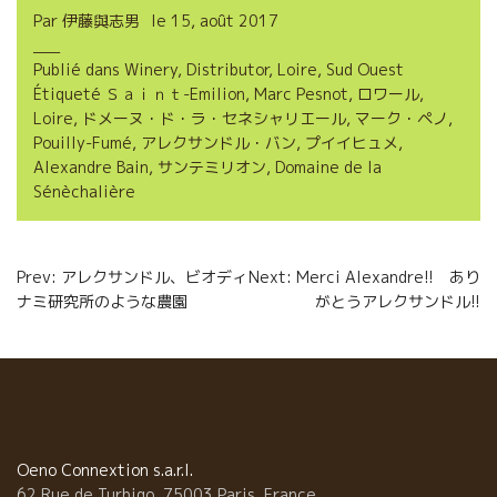
Par
伊藤與志男
le
15, août 2017
e
t
i
t
Publié dans
Winery
,
Distributor
,
Loire
,
Sud Ouest
b
t
l
a
Étiqueté
Ｓａｉｎｔ-Emilion
,
Marc Pesnot
,
ロワール
,
o
e
g
Loire
,
ドメーヌ・ド・ラ・セネシャリエール
,
マーク・ペノ
,
Pouilly-Fumé
,
アレクサンドル・バン
,
プイイヒュメ
,
o
r
e
Alexandre Bain
,
サンテミリオン
,
Domaine de la
Sénèchalière
k
r
Navigation
Prev: アレクサンドル、ビオディ
Next: Merci Alexandre!! あり
ナミ研究所のような農園
がとうアレクサンドル!!
de
l’article
Oeno Connextion s.a.r.l.
62 Rue de Turbigo, 75003 Paris, France