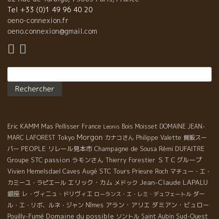
Tel +33 (0)1 49 96 40 20
oeno-connexion.fr
oeno.connexion@gmail.com
Rechercher :
Eric KAMM
Mas Pellisser
France
Bois Moisset
DOMAINE JEAN-
Leonis
Morgon
Tokyo
MARC LAFOREST
カナコさん
Philippe Valette
質販スー
PEOPLE
リレール見本市
Champagne de Sousa
Rémi DUFAITRE
パー
Groupe STC
passion
ラモンさん
ＳＴＣグループ
Thierry Forestier
Caves Augé
STC Tours
Vivien Hemelsdael
Prieure Roch
マチュー・エ・
Jean-Claude LAPALU
エリック・カム
カミーユ・ラピエール
メドック
銀座
レ・ヴィニュ・ドリヴィエ
ダー
ローランス・エ・レミ・デュフェートル
アラン・アリエ
ダミアン・ビュロー
ル・エ・リボ、ルネ・ジャン
Nîmes
Pouilly-Fumé
Domaine du possible
Sud-Ouest
ソントル
Saint Aubin