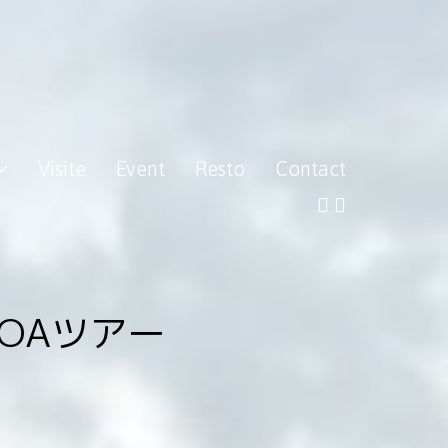
Visite
Event
Resto
Contact
OAツアー