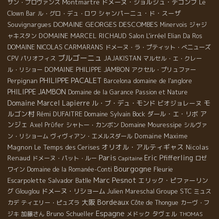
Montmartre
ドメーヌ・ジョルジュ・デコンブ
サン・プロヴァンス
Le
シャンパーニュ・ド・スーザ
Clown Bar
ル・グロ・デュ・ロワ
DOMAINE GEORGES DESCOMBES
Souvignargues
Minervois
ジャジ
DOMAINE MARCEL RICHAUD
Salon L'irréel
ャキスタン
Elian Da Ros
DOMAINE NICOLAS CARMARANS
ドメーヌ・ラ・プティット・べニューズ
ブルゴーニュ
CPV パリオフィス
JAJAKISTAN
マルセル・エ・クレー
DOMAINE PHILIPPE JAMBON
ル・リショー
アクセル・プリュファー
PHILIPPE PACALET
Perpignan
domaine de l'anglore
Barcelona
PHILIPPE JAMBON
Domaine de la Garance
Passion et Nature
Domaine Marcel Lapierre
モ
ル・ブ・デュ・モンド
ビオジョレーヌ
ルゴン村
ア
Rémi DUFAITRE
Domaine Sylvain Bock
ダール・エ・リボ
ンジェ
Domaine Mouressipe
Axel Prϋfer
シャトー・カンボン
シルヴァ
Domaine Maxime
ン・リショーム
ヴィヴィアン・エメルスダール
オリオル・アルティギャス
Magnon
Le Temps des Cerises
Nicolas
Paris
Eric Pfifferling
Renaud
ドメーヌ・パット・ルー
ロゼ
Capitaine
Bourgogne
Fleurie
ワイン
Domaine de la Romanée-Conti
Marc Pesnot
Escarpolette
Salvador Batlle
エリック・ピファーリン
グ
ドメーヌ・リショーム
Groupe STC
Glouglou
Julien Mareschal
ミュス
Bordeaux
大阪
カデ
ティエリー・ピュズラ
Côte de Thongue
カーヴ・フ
Espagne
Bruno Schueller
タヴェル
ジキ
加藤さん
メドック
THOMAS