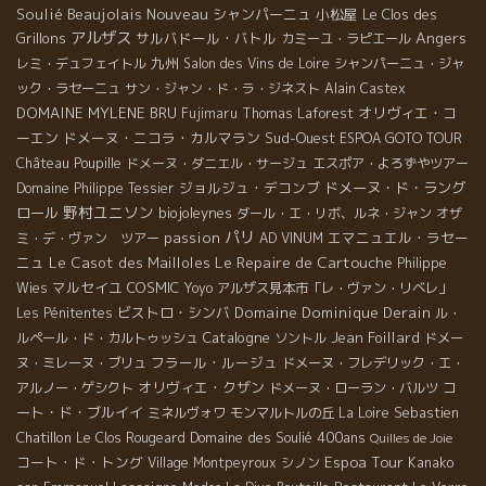
Beaujolais Nouveau
Soulié
シャンパーニュ
小松屋
Le Clos des
アルザス
Angers
Grillons
サルバドール・バトル
カミーユ・ラピエール
九州
レミ・デュフェイトル
Salon des Vins de Loire
シャンパーニュ・ジャ
ック・ラセーニュ
サン・ジャン・ド・ラ・ジネスト
Alain Castex
DOMAINE MYLENE BRU
オリヴィエ・コ
Fujimaru
Thomas Laforest
ーエン
ドメーヌ・ニコラ・カルマラン
Sud-Ouest
ESPOA GOTO TOUR
Château Poupille
ドメーヌ・ダニエル・サージュ
エスポア・よろずやツアー
ジョルジュ・デコンブ
ドメーヌ・ド・ラング
Domaine Philippe Tessier
野村ユニソン
ロール
biojoleynes
ダール・エ・リボ、ルネ・ジャン
オザ
パリ
passion
エマニュエル・ラセー
ミ・デ・ヴァン ツアー
AD VINUM
Le Repaire de Cartouche
ニュ
Le Casot des Mailloles
Philippe
マルセイユ
COSMIC
Wies
Yoyo
アルザス見本市「レ・ヴァン・リベレ」
ビストロ・シンバ
Domaine Dominique Derain
Les Pénitentes
ル・
Catalogne
Jean Foillard
ルペール・ド・カルトゥッシュ
ソントル
ドメー
フラール・ルージュ
ヌ・ミレーヌ・ブリュ
ドメーヌ・フレデリック・エ・
オリヴィエ・クザン
コ
アルノー・ゲシクト
ドメーヌ・ローラン・バルツ
ート・ド・ブルイイ
Sebastien
ミネルヴォワ
モンマルトルの丘
La Loire
Chatillon
Domaine des Soulié 400ans
Le Clos Rougeard
Quilles de Joie
Espoa Tour
コート・ド・トング
Village Montpeyroux
シノン
Kanako