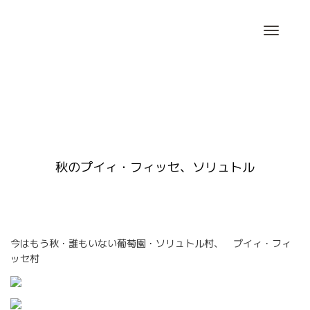
Skip
to
content
秋のプイィ・フィッセ、ソリュトル
今はもう秋・誰もいない葡萄園・ソリュトル村、 プイィ・フィ
ッセ村