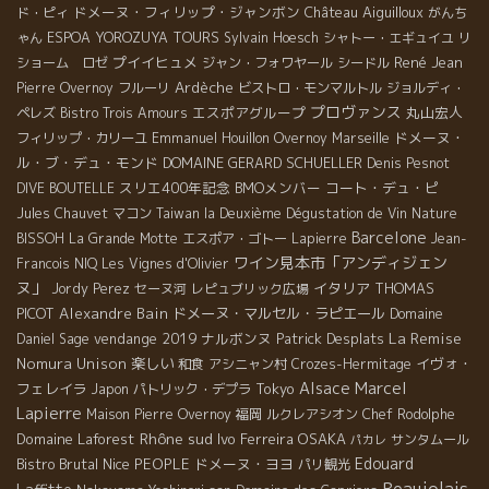
ドメーヌ・フィリップ・ジャンボン
Château Aiguilloux
ド・ピィ
がんち
ゃん
ESPOA YOROZUYA TOURS
Sylvain Hoesch
シャトー・エギュイユ
リ
プイイヒュメ
René Jean
ショーム ロゼ
ジャン・フォワヤール
シードル
Ardèche
Pierre Overnoy
フルーリ
ビストロ・モンマルトル
ジョルディ・
プロヴァンス
エスポアグループ
丸山宏人
ペレズ
Bistro Trois Amours
ドメーヌ・
フィリップ・カリーユ
Emmanuel Houillon Overnoy
Marseille
ル・ブ・デュ・モンド
DOMAINE GERARD SCHUELLER
Denis Pesnot
スリエ400年記念
BMOメンバー
コート・デュ・ピ
DIVE BOUTELLE
Jules Chauvet
マコン
Taiwan la Deuxième Dégustation de Vin Nature
Barcelone
BISSOH
La Grande Motte
エスポア・ゴトー
Lapierre
Jean-
ワイン見本市「アンディジェン
Francois NIQ
Les Vignes d'Olivier
ヌ」
イタリア
THOMAS
Jordy Perez
セーヌ河
レピュブリック広場
PICOT
Alexandre Bain
ドメーヌ・マルセル・ラピエール
Domaine
La Remise
vendange 2019
ナルボンヌ
Patrick Desplats
Daniel Sage
Nomura Unison
楽しい
イヴォ・
和食
アシニャン村
Crozes-Hermitage
Marcel
Alsace
フェレイラ
Tokyo
Japon
パトリック・デプラ
Lapierre
Maison Pierre Overnoy
福岡
ルクレアシオン
Chef Rodolphe
Rhône sud
Domaine Laforest
Ivo Ferreira
OSAKA
サンタムール
パカレ
Edouard
Bistro Brutal
Nice
PEOPLE
ドメーヌ・ヨヨ
パリ観光