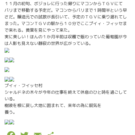
１１月の初旬、ボジョレに行った帰りにマコンからＴＧＶにて
パリまで移動する予定だ。マコンからパリまで１時間半という早
さだ。醸造元での試飲が長引いて、予定のＴＧＶに乗り遅れてし
まった。マコンＴＧＶの駅から１０分でここプイィ・フィッセま
で来れる。黄葉を見にやって来た。
実に美しい！ほんの１か月半前は収穫で賑わっていた葡萄園が今
は人影も見えない静寂の世界が広がっている。
プイィ・フイッセ村
シャルドネの木々が今年の仕事を終えて休息のひと時を過ごして
いる。
樹液を根に戻し大地に囲まれて、来年の為に鋭気を
養う。