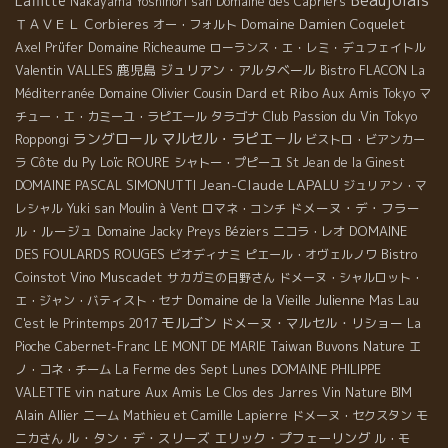
Beaujolais
Laffitte
Nakayama Yoshinori san
Domaine des Capriers
ＴＡＶＥＬ
Corbieres
Domaine Damien Coquelet
オー・フォルト
Domaine Richeaume
Axel Prüfer
ローランス・エ・レミ・デュフェイトル
Valentin VALLES
鹿児島
ジュリアン・アルタベール
Bistro FLACON
La
Dard et Ribo
Domaine Olivier Cousin
Méditerranée
Aux Amis Tokyo
マ
Club Passion du Vin
チュー・エ・カミーユ・ラピエール
タラゴナ
Tokyo
ラングロール
マルセル・ラピエ－ル
Roppongi
ビストロ・ビアンカー
Côte du Py
Loïc ROURE
ラ
シャトー・プピーユ
St Jean de la Ginest
Jean-Claude LAPALU
DOMAINE PASCAL SIMONUTTI
ジュリアン・マ
ドメーヌ・デ・フラー
レシャル
Yuki san
Moulin à Vent
ロマネ・コンチ
ル・ルージュ
DOMAINE
Domaine Jacky Preys
Béziers
ニコラ・レオ
DES FOULARDS ROUGES
Bistro
ビオディナミ
ピエール・オヴェルノワ
Coinstot Vino
Muscadet
サカガミの日野さん
ドメーヌ・シャルロット・
Domaine de la Vieille Julienne
Mas Lau
エ・ジャン・バティスト・セナ
モルゴン
ドメーヌ・マルセル・リショー
C'est le Printemps 2017
La
Taiwan Buvons Nature
Pioche
Cabernet-Franc
LE MONT DE MARIE
エ
ノ・コネ・チーム
La Ferme des Sept Lunes
DOMAINE PHILIPPE
vin nature
Aux Amis
VALETTE
Le Clos des Jarres
Vin Nature BIM
Alain Allier
ニーム
Mathieu et Camille Lapierre
ドメーヌ・セクスタン
モ
ル・タン・デ・スリーズ
エリック・プフェーリング
ニカさん
ル・モ