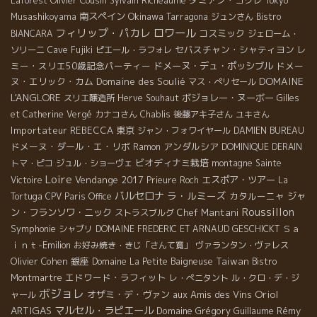
Olivier Cousin
ダミアン・コクレ
Laforest
Sylvain Richeaume
Tokyo
南スペイン
Okinawa
Musashikoyama
Tarragona
ジュンさん
Bistro
ロワール
フィリップ・パカレ
コスミック
BIANCARA
ジェローム・
セバスチャン・シャティヨン
レ
ソリーニ
Cave Fujiki
ピエール・ラフォレ
ミー・スリエ50歳記念パーティー
ドメーヌ・デュ・ポッシブル
ドメー
DOMAINE
ヌ・エリック・カム
Domaine des Soulié
マス・ぺリセール
L'ANGLORE
ボジョレー・ヌーボー
スリエ醸造所
Herve Souhaut
Gilles
et Catherine Vergé
カナコさん
Chablis
後藤アキ子さん
ユキさん
Importateur REBECCA
東京
ジャン・フォワイヤール
DAMIEN BUREAU
ドメーヌ・ダール・エ・リボ
アンダルシア
Ramon
DOMINIQUE DERAIN
ビオディナミ栽培
トマ・ピコ
ジュル・ショーヴェ
montagne Sainte
Loire
Vendange 2017
エスポア・ツアー
Victoire
Prieure Roch
La
バルセロナ
ラ・ルミーズ
カタルーニャ
ジャ
Tortuga
CPV Paris Office
Roussillon
ン・フランソワ・ニック
Chef Mantani
ストラスブルグ
Symphonie
Ｓａ
シャブリ
DOMAINE FREDERIC ET ARNAUD GESCHICKT
ｉｎｔ-Emilion
お好み焼き・きじ「さんて寛」
ヴァランタン・ヴァレス
Olivier Cohen
銀座
Taiwan
Domaine La Petite Baigneuse
Bistro
エドワード・ラフィット
Montmartre
レ・ぺニタント
ル・クロ・デ・ジ
ボジョレ
Oriol
オザミ・デ・ヴァン
aux Amis des Vins
ャール
ARTIGAS
マルセル・ラピエール
Domaine Grégory Guillaume
Rémy