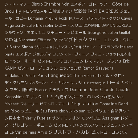
Côte de
ン・ド・マリー
Bistro Chambre Noir
エスポア・ゴトーツアー
試飲会
Brouilly
自然派ワイン
PARTIDA CREUS
トロワザム−ル
ジェラ
Caves
ール・ゴビー
Domaine Prieuré Roch
ドメーヌ・バティスト・クザン
Augé
Julie Brosselin
レミー・スリエ
Jordy
DOMAINE DAMIEN BUREAU
マチュー・ラピエール
Bourgone
シルヴァン・オエッシュ
Julien Guillot
ラングドック
Narbonne
BMO 社
Côte de Py
マリー・エレンヌ・バカー
レ・ザフランシ
Malaga
ブ
Bistro Simba
ジル・キャトリンヌ・ヴェルジェ
エスポア
ジョルディ
コワンスト・ヴィーノ
ヴィニ・シュッド見本市
pépite
ロイック・ルール
Eric
ビストロ・フラコン
リヨン
レストラン・グラン８
KAMM
ビストロ・ブリュタル
エッフェル塔
Ramon Saavedra
Languedoc
Andalousie
ル・クロ・
Visite Paris
Thierry Forestier
ローヌ
デ・グリヨン
ルペール・ド・カルトゥッシュ
カベル
Estezargue
Domaine Jean-Claude Lapalu
地中海
石田シェフ
ネ フラン
France
Kagoshima
エリック・カム
台湾インポーターのレベッカさん
Bois
Dégustation
Domaine Dard
Moisset
フルーリー
ビストロ・マルゴ
et Ribo
モンペリエ・自然派ワイ
ラピエール
Eau Forte
cho yukiko san
ン見本市
サンテミリオン
モンペリエ
ドメー
Thierry Puzelat
Assignan
ヌ・グレゴリー・ギヨーム
ビストロ・シャンブルノワール
ジュリアン・ギ
クリストフ・パカレ
Le Vin de mes Amis
ビストロ・コワンス
ヨ