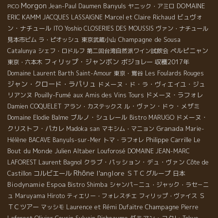
Morgon
Banyuls
DOMAINE
Jean-Paul Daumen
ヤニック・アミロ
PICO
ERIC KAMM
ビュヴォ
JACQUES LASSAIGNE
Marcel et Claire Richaud
ン・ナチュール
ITO Yoshio
CLOSERIES DES MOUSSIS
ヴァン・ナチュール
Champagne de Sousa
見本市ビム
ラ・ピオッシュ
東京武蔵小山
ペルピニャン
Catalunya
シェフ・ロドルフ
第二回台湾自然派ワイン試飲会
フィリップ・ジャンボン
ボジョレー
収穫2017年
東京・六本木
Domaine Laurent Barth
Saint-Amour
東京・鴬谷
Les Foulards Rouges
ジャン・クロード・ラパリュ
ドメーヌ・ド・ラ・ヴィエイユ・ジュ
リアンヌ
Pouilly-Fumé
ドメーヌ・ラフォレ
aux Amis des Vins Tours
ル・ヴァン・ドゥ・メザミ
Damien COQUELET
アラン・カステックス
ブルノ・シュレール
ドメーヌ・
Domaine Elodie Balme
Bistro MARUGO
クリストフ・パカレ
Granada
Madoka san
マキシム・マニョン
Marie-
Philippe Carrille
Le
Hélène BACAVE
Banyuls-sur-Mer
トマ・ラフォレ
Bout du Monde
Julien Altaber
Louforosé
DOMAINE JEAN-MARC
Laurent Bagnol
クラブ・パッション・デュ・ヴァン
LAFOREST
Côte de
Rhône
l'anglore
コルビエール
ＳＴＣグループ
日本
Castillon
Biodynamie
Espoa
Bistro Shimba
シャンパ－ニュ・ジャック・ラセ－ニ
Ｓ
ュ
Maruyama Hiroto
ティエリー・フォレスチエ
フィリップ・ヴァイス
ＴＣツアー
Champagne
マッシモ
Laurence et Rémi Dufaitre
Pierre