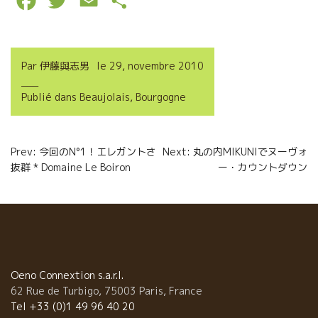
F
T
E
P
a
w
m
a
c
i
a
r
Par
伊藤與志男
le
29, novembre 2010
e
t
i
t
Publié dans
Beaujolais
,
Bourgogne
b
t
l
a
o
e
g
Navigation
Prev: 今回のN°1！エレガントさ
Next: 丸の内MIKUNIでヌーヴォ
o
r
e
抜群 * Domaine Le Boiron
ー・カウントダウン
de
k
r
l’article
Oeno Connextion s.a.r.l.
62 Rue de Turbigo, 75003 Paris, France
Tel +33 (0)1 49 96 40 20