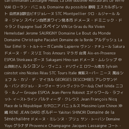
Emmanuel Lassaigne
san
Medoc
La Dive Bouteille
Restaurant Le Verre
ローラン・バニョル
Domaine du possible
エスカルポレッ
Volé
静岡
ト
STC
Montpellier
ル
自然派試飲会ビオジョレーヌ
クロ・ルジャール
ドメーヌ・ドミニック・ド
ネ・ジャン
スペイン自然派ワイン見本市
スペイン
ゥラン
Espagne Sud
VIN
Le Grau du Roi
Vivien
Jerome SAURIGNY
Domaine Le Bout du Monde
Hemelsdael
Domaine Christophe Pacalet
アルデッシュ
Domaine de la Borde
La
Tour Eiffel
ラ・トルトゥーガ
Camille Lapierre
ヴァン・ナチュール
Sakura
ドメーヌ・デ・スリエ
マラガ
台湾
Trois Amours
Aix-en-Provence
ボーヌ
ドメーヌ・ムレシップ
ESPOA Shinkawa
Sakagami Hino-san
中
ルシヨン
山良則さん
レ・ヴィニュ・ドリヴィエ
ロワール地方
Sylvain
STC Tours
ニース
萬谷シ
coinstot vino
Nicolas Réau
Italie
質販スーパー
ェフ
ル・カゾ・デ・マイヨル
GEORGES DESCOMBES
アレクサンド
ル・バン
ニコ
ボジョレ・ヌーヴォー
サントヴィクトワール山
Chef Ishida
ラ・ルノー
Groupe ESPOA
エドゥワール・ラフィ
Jean-Pierre Robinot
ット
パルティーダ・クレウス
Jean François Nicq
イーストライン
バニュルス
Massimo
沖
Place de la République
カタロニア
Lyon
Chinon
ボルドー
Domaine de la
縄
RENE JEAN DARD
Yakitori SHINORI
Sénèchalière
ドメーヌ・ミレンヌ・ブリュ
Domaine
サン・トーバン
Provence
Yoyo
グラナダ
Champagne Jacques Lassaigne
コート・