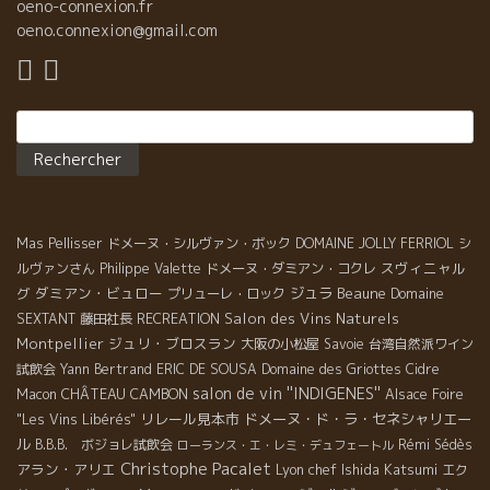
oeno-connexion.fr
oeno.connexion@gmail.com
Rechercher :
Mas Pellisser
ドメーヌ・シルヴァン・ボック
DOMAINE JOLLY FERRIOL
シ
スヴィニャル
ルヴァンさん
Philippe Valette
ドメーヌ・ダミアン・コクレ
グ
ダミアン・ビュロー
ジュラ
Beaune
プリューレ・ロック
Domaine
Salon des Vins Naturels
SEXTANT
藤田社長
RECREATION
Montpellier
ジュリ・ブロスラン
大阪の小松屋
Savoie
台湾自然派ワイン
試飲会
Yann Bertrand
ERIC DE SOUSA
Domaine des Griottes
Cidre
salon de vin ''INDIGENES''
CHÂTEAU CAMBON
Macon
Alsace Foire
リレール見本市
ドメーヌ・ド・ラ・セネシャリエー
"Les Vins Libérés"
ル
B.B.B. ボジョレ試飲会
Rémi Sédès
ローランス・エ・レミ・デュフェートル
Christophe Pacalet
アラン・アリエ
Lyon chef Ishida Katsumi
エク