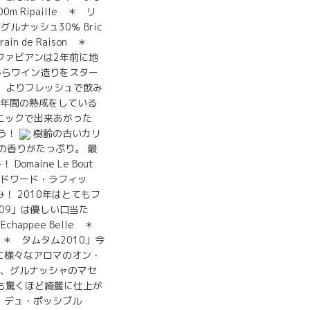
m Ripaille ＊ リ
グルナッシュ30％ Bric
n de Raison ＊
ファビアンは2年前に地
年からからワイン造りをスター
ると、よりフレッシュで飲み
1年間の熟成をしている
ニックで出来あがった
よう！
樹齢の古いカリ
ツの香りがたっぷり。 最
aine Le Bout
＊ エドワード・ラフィッ
！ 2010年はとてもフ
009」は優しい口当た
chappee Belle ＊
 ＊ タムタム2010」今
に様々なアロマのオン・
、グルナッシャのマセ
ドも驚くほど綺麗に仕上が
メーヌ・デュ・ポッシブル