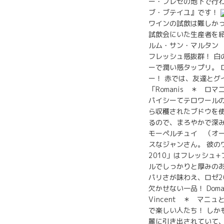
ー・ブレゼの地下で行われ
ブ・ブテイユ』です！
ワインの試飲は難しかっ
試飲会にいた生産者を紹介
ルム・サン・マルタン 
フレッシュ感抜群！ 白の
ーで潤い感タップリ。 ロ
ー！ 赤では、友達とグ
「Romanis ＊ ロマ
パイシーてテロワールの複
ら収穫されたブドウを使用
るので、まろやかで深
モーペルチュイ （オーベ
スなジャンさん。 彼の
2010」はフレッシュ+
ルでしっかりと厚みの
パリさが味わえ、ロゼ2
欠かせない一品！ Domai
Vincent ＊ マ
で楽しい人たち！ しか
麗に引き出されていて