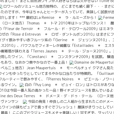
ました！ まさに自然派ワインが大好きならばは欠かせない『Dive Bou
ロワールのソミュール地方独特の、 どこまでも続く廊下・・・まさに
たのですが、今年はちゃんとヒーターが入っていて、美味しく試飲が出来ま
します！ *** 最初はLa Remise ＊ ラ・ルミーズから！
Ferm
（ローヌ地方） Thomas ＊ トマ 2010年はトップなバランス！ 
「Fleur de Terroir ＊ フルール・ド・テロワール2009」はミ
ゼの「Rose d Entrevon ＊ ロゼ・ダントルボン2010」はまさ
イグイ飲みやすい赤フルーツ系の「Gerine ＊ ジェリンヌ2010」
ニス2010」、パワフルでフィネーレが綺麗な「Estaillades ＊ エス
雑感が味わえる「Terres Jaunes ＊ テール・ジョーヌ2010」。
したワイン、「Constanci ＊ コンスタンチ2009」を試飲。 
みもあり、なおかつ爽やかなので一番上品！
Domaine de Maupe
ルニュ地方） Jean Maupertuis ＊ モーペルチュイ クマさん
ワインもゆったりとしていてまろやかな口当たりが特徴的。 「Guillau
フルーティーで飲みやすく、「Pierres Noires ＊ ピエール・ノワ
あるワイン。
白の「Puy Long ＊ ピュイ・ロン」はトロミがあ
010は今回一番人気の高かった一品！野イチゴジュースを飲んでいる
ne des Deux Terres ＊ ドメーヌ・デ・ドゥ・テール （ローヌ地方
ニュとヴァンサン
今回の発見！仲良しの二人組から生まれたこのドメー
もワインの味もピュアで真っすぐでフレッシュ！ 酸味がきりっとして
、最高！ ここのブドウジュースもメチャ美味しい！甘すぎず、サッパリ