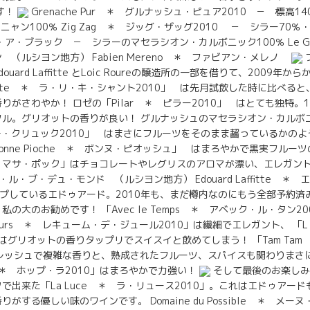
す！
Grenache Pur ＊ グルナッシュ・ピュア2010 － 標高1400
ニャン100％ Zig Zag ＊ ジッグ・ザッグ2010 － シラー70％・
・ア・ブラック － シラーのマセラシオン・カルボニック100％ Le Grai
（ルシヨン地方） Fabien Mereno ＊ ファビアン・メレノ
uard Laffitte とLoic Roureの醸造所の一部を借りて、2009
ui chante ＊ ラ・リ・キ・シャント2010」 は先月試飲した時に比べ
りがさわやか！ ロゼの「Pilar ＊ ピラー2010」 はとても独特。
フル。グリオットの香りが良い！ グルナッシュのマセラシオン・カルボ
＊ プチ・クリュック2010」 はまさにフルーツをそのまま齧っているかの
nne Pioche ＊ ボンヌ・ピオッシュ」 はまろやかで黒実フルー
＊ マサ・ポック」はチョコレートやレグリスのアロマが漂い、エレガント！ Dom
ヌ・ル・ブ・デュ・モンド （ルシヨン地方） Edouard Laffitte 
プしているエドゥアード。2010年も、まだ樽内なのにもう全部予約済み
の大のお勧めです！ 「Avec le Temps ＊ アベック・ル・タン2
s Jours ＊ レキューム・デ・ジュール2010」は繊細でエレガント、 「L E
はグリオットの香りタップリでスイスイと飲めてしまう！ 「Tam Tam
フレッシュで複雑な香りと、熟成されたフルーツ、スパイスも関わりまさ
à ＊ ホップ・ラ2010」はまろやかで力強い！
そして最後のお楽しみ
で出来た「La Luce ＊ ラ・リュース2010」。これはエドゥアー
がする優しい味のワインです。 Domaine du Possible ＊ 