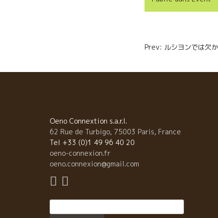
b
t
l
o
e
Navigatio
o
r
Prev: ルシヨンでは
de
k
l’article
Oeno Connextion s.a.r.l.
62 Rue de Turbigo, 75003 Paris, France
Tel +33 (0)1 49 96 40 20
oeno-connexion.fr
oeno.connexion@gmail.com
Rechercher :