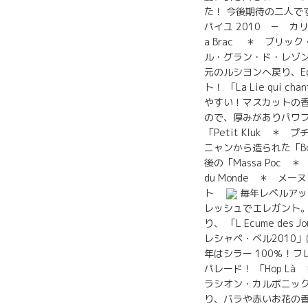
た！ 今後期待の二人で
パイユ 2010 － カリ
a Brac ＊ ブリック
ル・グラン・ド・レゾン 
元のルシヨンへ戻り、Edo
ト！ 「La Lie q
やすい！マスカットの香
ので、厚みがありパワ
「Petit Kluk 
ニャンから造られた「Bo
後の「Massa Poc 
du Monde ＊ メー
ト
毎年レベルアッ
レッシュでエレガント。私
り、 「L Ecume de
レシャペ・ベル2010」
年はシラー 100％！
パレード！ 「Hop L
ラシオン・カルボニック
り、バラや赤いお花の香り