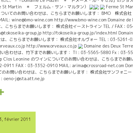
た、「「Domaine Le Mazel ＊ ドメーヌ・ル・マゼル」のジ
 St Martin ＊ フェルム・サン・マルタン）
Ferme St Ma
インについてのお問い合わせは、こちらまでお願いします： BMO 株式会社 TEL :
AIL: wine@bmo-wine.com http://www.bmo-wine.com Domaine 
ちらまでお願いします： 株式会社イーストライン TEL / FAX：054-205
@tokoseika-group.jp http://tokoseika-group.jp/index.html Dom
ちらまでお願いします： 株式会社オルヴォー TEL : 03-5261-0243 F
rveaux.co.jp http://www.orveaux.co.jp
Domaine des Deux Terre
は、竹下までお願いします： Tl : 03-5565-5880 Fx : 03-5565
cn.ne.jp Clos Leonine のワインについてのお問い合わせは、こちらまでお
0911 FAX：03-3352-0910 MAIL: arima@crossroad-net.com Doma
のお問い合わせは、こちらまでお願いします： 株式会社サンフォニー Tl : 0
 oeno-j@sta.att.ne.jp
P
a
r
3, février 2011
t