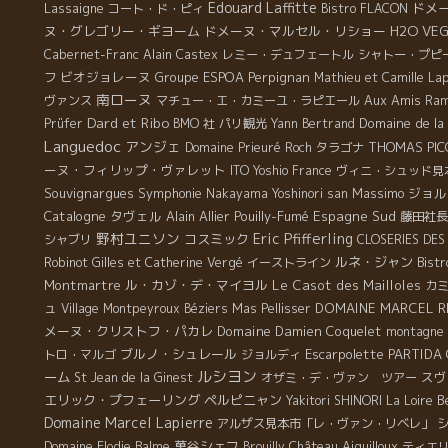
Edouard Laffitte
Lassaigne
ドメ
コート・ド・ピィ
Bistro FLACON
ヌ・グレゴリー・ギヨーム
ドメーヌ・マルセル・リショー
H2O VE
Cabernet-Franc
Alain Castex
レミー・デュフェートル
シャトー・プピ
ビオジョレーヌ
Groupe ESPOA
Perpignan
フ
Mathieu et Camille La
南ローヌ
Aux Amis
ヴァンス
マチュー・エ・カミーユ・ラピエール
Ra
Dard et Ribo
Domaine de la V
Prüfer
BMO 社
パリ観光
Yann Bertrand
Languedoc
アンジェ
THOMAS PIC
Domaine Prieuré Roch
タラゴナ
ーヌ・フィリップ・ヴァレット
ITO Yoshio
France
ヴィニ・シュッド見
Souvignargues
Symphonie
Massimo
ジョル
Nakayama Yoshinori san
Catalogne
タヴェル
Alain Allier
Pouilly-Fumé
Espagne Sud
藤田社長
野村ユニソン
Eric Pfifferling
コスミック
シャブリ
CLOSERIES DES
ルネ・ジャン
Robinot
Gilles et Catherine Vergé
イーストライン
Bist
Montmartre
ル・カゾ・デ・マイヨル
Le Casot des Mailloles
カ
ュ
DOMAINE MARCEL R
Village Montpeyroux
Béziers
Mas Pellisser
メーヌ・クリストフ・パカレ
Domaine Damien Coquelet
montagne S
ブルノ・シュレール
Escarpolette
PARTIDA
トロ・マルゴ
ジョルディ
ルシヨン
ーム
スヴ
St Jean de la Ginest
オザミ・デ・ヴァン ツアー
エリック・プフェーリング
ペルピニャン
B
Yakitori SHINORI
La Loire
Domaine Marcel Lapierre
アルザス見本市「レ・ヴァン・リベレ」
萬谷シェフ
Château Aiguilloux
Domaine Elodie Balme
Brouilly
ティエ