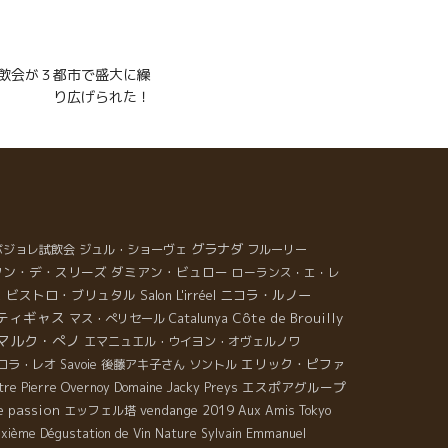
・大試飲会が３都市で盛大に繰
り広げられた！
グラナダ
. ボジョレ試飲会
ジュル・ショーヴェ
フルーリー
タン・デ・スリーズ
ダミアン・ビュロー
ローランス・エ・レ
ュ
ビストロ・ブリュタル
Salon L'irréel
ニコラ・ルノー
ティギャス
Côte de Brouilly
マス・ぺリセール
Catalunya
マルク・ぺノ
エマニュエル・ウイヨン・オヴェルノワ
エリック・ピファ
コラ・レオ
Savoie
後藤アキ子さん
ソントル
エスポアグループ
tre
Pierre Overnoy
Domaine Jacky Preys
e
passion
vendange 2019
エッフェル塔
Aux Amis Tokyo
Emmanuel
uxième Dégustation de Vin Nature
Sylvain