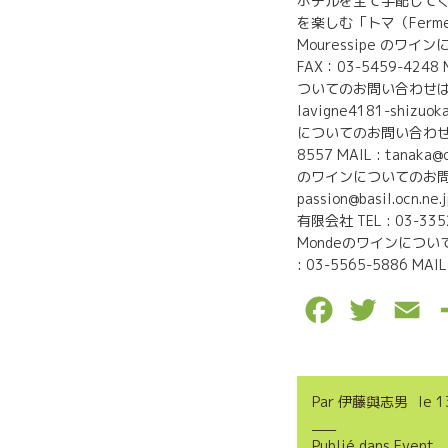
ホテルを全て手配してくれ
を楽しむ「トマ（Ferme
Mouressipe のワ
FAX：03-5459-4248 M
ついてのお問い合わせは、こ
lavigne4181-shizuoka
についてのお問い合わせは、こ
8557 MAIL : tanaka@o
のワインについてのお問い合わせ
passion@basil.o
有限会社 TEL : 03-3352-
Mondeのワインについて
: 03-5565-5886 MAIL :
F
T
E
a
w
m
c
i
a
Par
伊藤與志男
le
1
e
t
i
Publié dans
Event