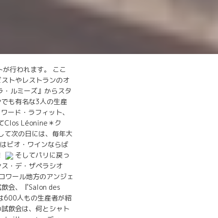
トが行われます。 ここ
ビストやレストランのオ
 ラ・ルミーズ』からスタ
ンでも有名な3人の生産
e＊エドワード・ラフィット、
los Léonine＊ク
して次の日には、毎年大
今ではビオ・ワインならば
！
そしてパリに戻っ
ネサンス・デ・ザペラシオ
 ロワール地方のアンジェ
、『Salon des
では600人もの生産者が紹
の試飲会は、何とシャト