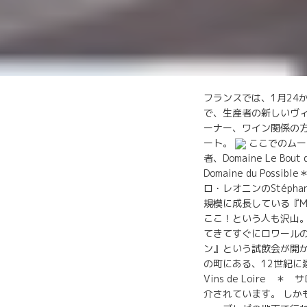
フランスでは、1月24
で、生産者の新しいヴ
ーナー、ワイン関係の方
ート。
ここでのムー
者、Domaine Le B
Domaine du Pos
ロ・レオニンのStéph
規模に成長している『Mi
ここ！という人も沢山
てきてすぐにロワールのほう
ン』という試飲会が開か
の町にある、12世紀
Vins de Loir
介されています。 し