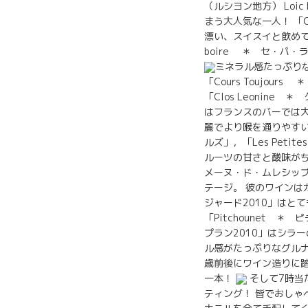
（ルシヨン地方） Loic
まう大人気な一人！ 「
漂い、スイスイと飲めてし
boire ＊ セ・パ
ミネラル感たっぷり
「Cours Toujo
「Clos Leonine
はフランスのバーでは大
麗でより喉を通りやす
ルズ」，「Les Peti
ルーツの甘さと酸味がちょ
メーヌ・ド・ムレシップ 
テージ。 彼のワインは
ジャード2010」はと
「Pitchounet 
プラン2010」はシラー
ル感がたっぷりなグル
歳前後にワイン造りに
一本！
そして7時当
ティング！ 皆でおしゃ