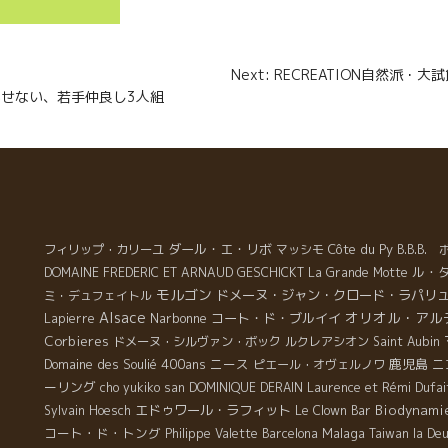
a
g
n
Next: RECREATION自然派
e
欠かせない、若手仲良し3人組
r
ダール・エ・リボ
Côte du Py
フィリップ・カリーユ
マッシモ
B.B.B
ル・
DOMAINE FREDERIC ET ARNAUD GESCHICKT
La Grande Motte
モルゴン
ドメーヌ・ジャン・クロード・ラパリ
ミ・デュフェイトル
Alsace
オリオル・アル
Narbonne
コート・ド・ブルイイ
Lapierre
Corbieres
ドメーヌ・シルヴァン・ボック
ルクレアシオン
Saint Aubin
Domaine des Soulié 400ans
ニース
鹿児島
ピエール・オヴェルノワ
ニ
ーリング
cho yukiko san
DOMINIQUE DERAIN
Laurence et Rémi Dufai
エドゥワール・ラフィット
Biodynami
Sylvain Hoesch
Le Clown Bar
コート・ド・トング
Malaga
Philippe Valette
Barcelona
Taiwan la De