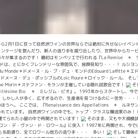
から2月1日に亘って自然派ワインの世界ならでは絶対に外せないイベン
ィンテージを飲んだり、新人の造り手を掘り出したり、世界中からカー
々が集まるのです！ 最初はモンペリエで行われる『La Remise ＊
ドは、とにかくフレンドリーな雰囲気で、皆顔見知り・・・！ ルシヨ
out du Monde＊ドメーヌ・ル・ブ・デュ・モンドのEdouard Laffitt
sible＊ドメーヌ・デュ・ポッシブルのLoic Roure＊ロイック・ルール、 そしてC
ane Morin＊ステファン・モランが主催している隠れ試飲会です！
そ
llésime Bio ＊ ミレジム・ビオ』。 1993年からスタートし、
。 しかし人が多く、広すぎるので、生産者を見つけるのに一苦労・・・
へ。 ここでは、『Renaissance des Appellations ＊ ル
れています。 自然派ワインの中でも、トップ・クラスな醸造家のみ！
に建てられた小屋の中で再開されています！
そのまま、又もや大規模試飲会
e ＊ サロン・デ・ヴァン・ド・ロワール』に突入！ 1987年に再開され、今
かも名前通り、全てロワール地方の造り手・・・ 多い！
そして最後