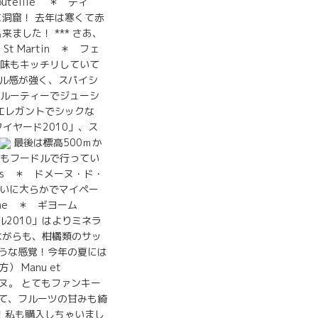
teille ＊ ディ
洞窟！ 去年は寒くて赤
した！ *** さあ、
e St Martin ＊ フェ
酸味もキッチリしていて
ネラル感が強く、スパイシ
にフルーティーでジューシ
、エレガントでシックな
タイヤード2010」、ス
最後は標高500ｍか
醸造もフードルで行ってい
rtuis ＊ ドメーヌ・ド・
見たいに大らかでマイペー
me ＊ ギヨーム
ール2010」はよりミネラ
りながらも、柑橘類のサッ
ような感覚！今年の夏には
） Manu et
ヌ。 とてもファンキー
いて、フルーツの甘みも綺
！私も購入しちゃいまし