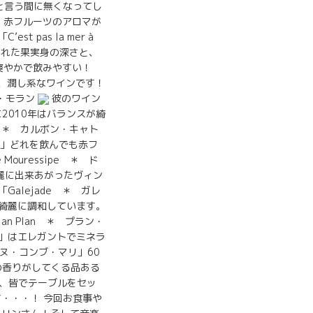
と言う間に無くなってし
ン。赤フルーツのアロマが
pas la mer à
された果実身の深さと、
爽やかで飲みやすい！
漂う、潤し系なワインです！
ン・モラン
彼のワイン
2010年はバランスが綺
14 ＊ カルボン・キャト
ェット」どれを飲んでも赤フ
ouressipe ＊ ド
綺麗に出来あがったヴィン
alejade ＊ ガレ
が綺麗に調和しています。
n Plan ＊ プラン・
10」はエレガントでミネラ
メーヌ・コンブ・マリ」60
の香りがしてくる品ある
に、皆でテーブルをセッ
・・・！ 今回お食事や