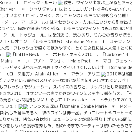
 Roure ＊ ロイック・ルール
彼も、ワインが出来が上がるとアッ
Charivari ＊ シャリヴァリ」 はとてもエレガントで滑らかなワイ
まいます！ロ イック曰く、カリニャンはルシヨンに最も合う品種！ 「C’est 
・ラ・メール・ア・ボワール」はマセラシオン・カルボニックから引き出
なワイン。繊細で後味が長く残る、ルシヨンのワインとは思えないほど
urs ＊ クール・トゥジュール」は酸味あり、渋みあり、りんごの香りが
 ＊ クロ・レオニン （ルシヨン地方） Stephane Morin ＊ ステファ
人気！フレッシュで軽くて飲みやすく、とくに女性には大人気！とくに
い！
「Bottle Neck ＊ ボトル・ネック2010」、「Carbone 
tes Mains ＊ レ・プチト・マン」、「Malo Phet ＊ マロ・フ
うど良く味わえられ最高！グイグイいけてしまいます！ Domaine de M
（ローヌ地方） Alain Allier ＊ アラン・アリエ
2010年は
ガリッグという香草のスパイシーな部分が前面に引き出されています！ 「G
てもフレッシュでジューシー。スパイスの香りと、サッパリとした酸味
＊ ピチュネ2010」はサンソーの爽やかさがワインにスッキリ感を与え、「Pla
の滑らかさが気持ちいい！ そして「Tracassier ＊ トラカシエ20
ナッシュ！
アランの友達の「Domaine Combe Marie ＊ ド
踏み出した勇気ある人！彼のワインは赤一品。チョコレートやコーヒー
たりからは、皆飲み会状態！ ミューシシャンが場を盛り上げている間
べりをしながら食事を楽しみ、朝の5時までパーティーは続いたそうです