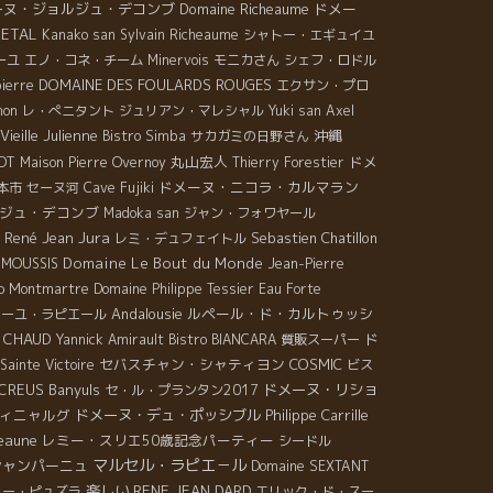
ーヌ・ジョルジュ・デコンブ
Domaine Richeaume
ドメー
GETAL
Kanako san
Sylvain Richeaume
シャトー・エギュイユ
ーユ
エノ・コネ・チーム
Minervois
モニカさん
シェフ・ロドル
DOMAINE DES FOULARDS ROUGES
pierre
エクサン・プロ
mon
レ・ぺニタント
ジュリアン・マレシャル
Yuki san
Axel
ieille Julienne
沖縄
Bistro Simba
サカガミの日野さん
OT
丸山宏人
ドメ
Maison Pierre Overnoy
Thierry Forestier
ドメーヌ・ニコラ・カルマラン
本市
セーヌ河
Cave Fujiki
ジュ・デコンブ
Madoka san
ジャン・フォワヤール
Jura
René Jean
Sebastien Chatillon
レミ・デュフェイトル
Domaine Le Bout du Monde
 MOUSSIS
Jean-Pierre
ro Montmartre
Domaine Philippe Tessier
Eau Forte
Andalousie
ルペール・ド・カルトゥッシ
ミーユ・ラピエール
ICHAUD
ド
Yannick Amirault
Bistro BIANCARA
質販スーパー
セバスチャン・シャティヨン
COSMIC
ainte Victoire
ビス
 CREUS
Banyuls
ドメーヌ・リショ
セ・ル・プランタン2017
ィニャルグ
ドメーヌ・デュ・ポッシブル
Philippe Carrille
eaune
レミー・スリエ50歳記念パーティー
シードル
マルセル・ラピエ－ル
シャンパーニュ
Domaine SEXTANT
楽しい
RENE JEAN DARD
リー・ピュズラ
エリック・ド・スー