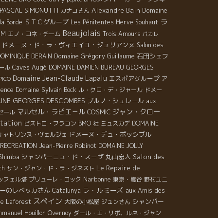
PASCAL SIMONUTTI
Alexandre Bain
Domaine
カナコさん
ラ
ＳＴＣグループ
la Borde
Les Pénitentes
Herve Souhaut
Beaujolais
IM
エノ・コネ・チーム
Trois Amours
パカレ
ドメーヌ・ド・ラ・ヴィエイユ・ジュリアンヌ
Salon des
Domaine Grégory Guillaume
石田シェフ
DOMINIQUE DERAIN
Caves Augé
GEORGES
ール
DOMAINE DAMIEN BUREAU
Domaine Jean-Claude Lapalu
エスポアグループ
ア
PICO
Domaine Sylvain Bock
vence
ル・クロ・デ・ジャール
ドメー
INE GEORGES DESCOMBES
ブルノ・シュレール
aux
マルセル・ラピエ－ル
ジャン・クロー
COSMIC
セール
tation
ビストロ・フラコン
BMO 社
ミュスカデ
DOMAINE
ドメーヌ・デュ・ポッシブル
キャトリンヌ・ヴェルジェ
RECREATION
Jean-Pierre Robinot
DOMAINE JOLLY
シャンパーニュ・ド・スーザ
丸山宏人
Salon des
 Shimba
Le Repaire de
ch
サン・ジャン・ド・ラ・ジネスト
Narbonne
ッフェル塔
プリューレ・ロック
東京・鴬谷
野村ユニ
ラ・ルミーズ
ーのレベッカさん
aux Amis des
Catalunya
スペイン
シャンパー
re Laforest
大阪の小松屋
ジュンさん
manuel Houillon Overnoy
ダール・エ・リボ、ルネ・ジャン