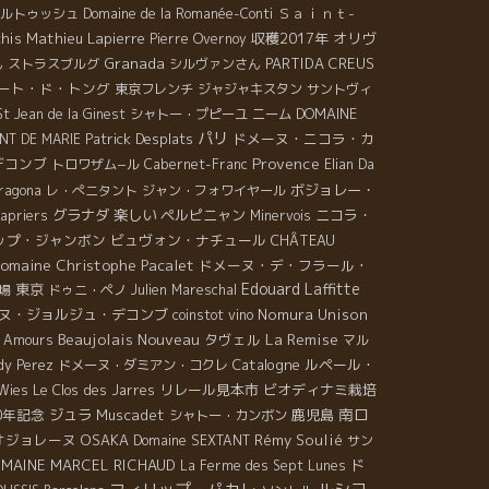
Ｓａｉｎｔ-
ルトゥッシュ
Domaine de la Romanée-Conti
his
Mathieu Lapierre
収穫2017年
オリヴ
Pierre Overnoy
Granada
PARTIDA CREUS
ん
ストラスブルグ
シルヴァンさん
ート・ド・トング
東京フレンチ
ジャジャキスタン
サントヴィ
DOMAINE
St Jean de la Ginest
シャトー・プピーユ
ニーム
パリ
Patrick Desplats
ドメーヌ・ニコラ・カ
NT DE MARIE
Provence
デコンブ
トロワザム−ル
Cabernet-Franc
Elian Da
ボジョレー・
ragona
レ・ぺニタント
ジャン・フォワイヤール
グラナダ
楽しい
ペルピニャン
ニコラ・
apriers
Minervois
ップ・ジャンボン
ビュヴォン・ナチュール
CHÂTEAU
omaine Christophe Pacalet
ドメーヌ・デ・フラール・
Edouard Laffitte
東京
場
ドゥニ・ペノ
Julien Mareschal
ヌ・ジョルジュ・デコンブ
Nomura Unison
coinstot vino
Beaujolais Nouveau
La Remise
タヴェル
s Amours
マル
Catalogne
ルペール・
dy Perez
ドメーヌ・ダミアン・コクレ
リレール見本市
ビオディナミ栽培
 Wies
Le Clos des Jarres
南ロ
0年記念
ジュラ
Muscadet
鹿児島
シャトー・カンボン
オジョレーヌ
OSAKA
Rémy Soulié
Domaine SEXTANT
サン
MAINE MARCEL RICHAUD
ド
La Ferme des Sept Lunes