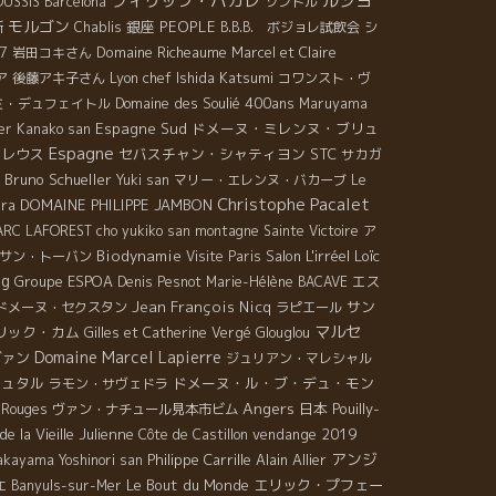
フィリップ・パカレ
ルシヨ
OUSSIS
Barcelona
ソントル
モルゴン
銀座
PEOPLE
所
Chablis
B.B.B. ボジョレ試飲会
シ
7
Domaine Richeaume
岩田コキさん
Marcel et Claire
Lyon chef Ishida Katsumi
ア
後藤アキ子さん
コワンスト・ヴ
Domaine des Soulié 400ans
ミ・デュフェイトル
Maruyama
Espagne Sud
ドメーヌ・ミレンヌ・ブリュ
er
Kanako san
Espagne
クレウス
セバスチャン・シャティヨン
STC
サカガ
Bruno Schueller
Yuki san
マリー・エレンヌ・バカーブ
Le
Christophe Pacalet
ira
DOMAINE PHILIPPE JAMBON
ARC LAFOREST
cho yukiko san
montagne Sainte Victoire
ア
Biodynamie
Salon L'irréel
Loïc
サン・トーバン
Visite Paris
ng
Groupe ESPOA
エス
Denis Pesnot
Marie-Hélène BACAVE
Jean François Nicq
サン
ドメーヌ・セクスタン
ラピエール
マルセ
リック・カム
Gilles et Catherine Vergé
Glouglou
Domaine Marcel Lapierre
ヴァン
ジュリアン・マレシャル
リュタル
ドメーヌ・ル・ブ・デュ・モン
ラモン・サヴェドラ
Angers
日本
Pouilly-
 Rouges
ヴァン・ナチュール見本市ビム
e la Vieille Julienne
vendange 2019
Côte de Castillon
アンジ
Philippe Carrille
Alain Allier
kayama Yoshinori san
Le Bout du Monde
エリック・プフェー
エ
Banyuls-sur-Mer