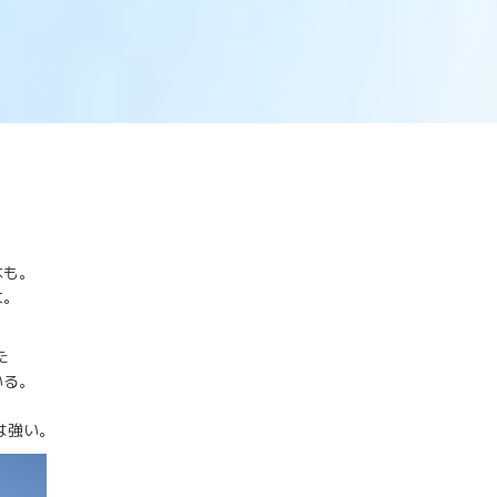
木も。
大。
た
いる。
は強い。