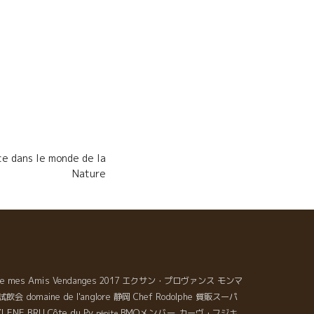
dans le monde de la
Nature
de mes Amis
Vendanges 2017
エクサン・プロヴァンス
モンマ
domaine de l'anglore
試飲会
静岡
Chef Rodolphe
質販スーパ
LENE BRU
Côte du Py
BMOメンバー
カーヴ・フジキ
pépite