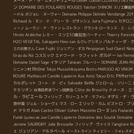
メーヌ・ド・ラ・セネシャリエール
Olivier Cousin
CLOSERIES DES M
ン
DOMAINE DES FOULARDS ROUGES
Yakitori SHINORI
スリエ醸造
Vendange 201
ードル
ボジョレ・ヌーヴォー
Domaine Philippe Delmée
Jura
Richaud
ル・モン・ド・マリー
ラ・ピオッシュ
Fujimaru
カタロニ
ィーノ
ムーラン・ナ・ヴァン
レストラン・グラン８
ローランス・エ・レ
Ardèche
レミー・スリエ50歳記念パーティー
Hiroto
Thierry Foresti
H2O VEGETAL
パルティーダ・
Sakagami Hino-san
ルクレアシオン
Perpignan
Sud-Ouest
Nice
ミの日野さん
Cave Fujiki
ジュリアン・ギヨ
ボルドー
コスミック
エドワード・ラフィット
Ivo Ferre
Grau du Roi
イタリア
Taiwan
Domaine Daniel Sage
フルーリー
DOMAINE JEAN-M
Rhône
シニャン村
Tokyo Musashikoyama
Bistro MARUGO
AD VINUM
Eric Pfifferli
ROURE
Mathieu et Camille Lapierre
Aux Amis Tokyo
カルポレット
Salvador Batlle
コート・ド・ピィ
ジェローム・ソリーニ
テミリオン
Côte de Brouilly
ドメーヌ・エ
台湾自然派ワイン試飲会
ル・ラピエール
オザミ・デ・
フィリップ・カリーユ
トマ・ラフォレ
地中海
エリック・カム
ビストロ・ブ
ジュル・ショーヴェ
マス・ロー
ローヌ
ド
マラガ
Olivier Cohen
Massimo
Alain Castex
Les Foulards
Fumé
Domaine des Soulié
Domaine d
Camille Lapierre
Quilles de Joie
l'anglore
Jerome SAURIGNY
Julie Brosselin
フィリップ・ヴァイス
Na
ェ
ジュリアン・アルタベール
イーストライン
ティエリー・フォレスチ