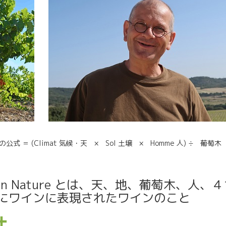
ンの公式 ＝ (Climat 気候・天 × Sol 土壌 × Homme 人) ÷ 葡萄木
in Nature とは、天、地、葡萄木、人
にワインに表現されたワインのこと
P