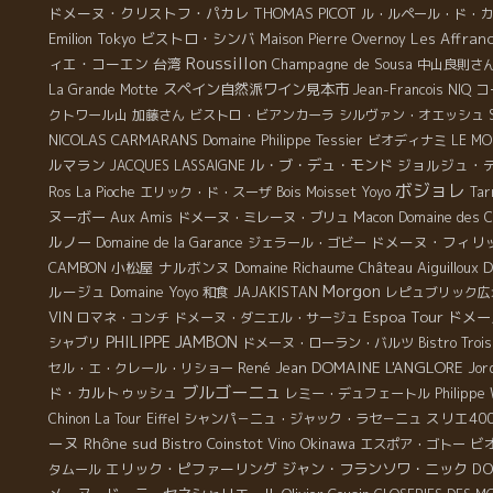
ドメーヌ・クリストフ・パカレ
THOMAS PICOT
ル・ルペール・ド・カ
Emilion
Tokyo
ビストロ・シンバ
Les Affranc
Maison Pierre Overnoy
Roussillon
ィエ・コーエン
台湾
Champagne de Sousa
中山良則さ
スペイン自然派ワイン見本市
コ
La Grande Motte
Jean-Francois NIQ
クトワール山
加藤さん
ビストロ・ビアンカーラ
シルヴァン・オエッシュ
NICOLAS CARMARANS
Domaine Philippe Tessier
ビオディナミ
LE MO
ルマラン
ル・ブ・デュ・モンド
ジョルジュ・
JACQUES LASSAIGNE
ボジョレ
Ros
La Pioche
エリック・ド・スーザ
Bois Moisset
Yoyo
Tar
ヌーボー
Aux Amis
ドメーヌ・ミレーヌ・ブリュ
Macon
Domaine des C
ルノー
ドメーヌ・フィリ
Domaine de la Garance
ジェラール・ゴビー
D
CAMBON
小松屋
ナルボンヌ
Domaine Richaume
Château Aiguilloux
Morgon
ルージュ
Domaine Yoyo
和食
JAJAKISTAN
レピュブリック広
Espoa Tour
VIN
ドメー
ロマネ・コンチ
ドメーヌ・ダニエル・サージュ
PHILIPPE JAMBON
シャブリ
ドメーヌ・ローラン・バルツ
Bistro Troi
DOMAINE L'ANGLORE
René Jean
セル・エ・クレール・リショー
Jor
ブルゴーニュ
ド・カルトゥッシュ
レミー・デュフェートル
Philippe
スリエ40
Chinon
La Tour Eiffel
シャンパ－ニュ・ジャック・ラセ－ニュ
ーヌ
Rhône sud
Bistro Coinstot Vino
Okinawa
ビ
エスポア・ゴトー
エリック・ピファーリング
ジャン・フランソワ・ニック
DO
タムール