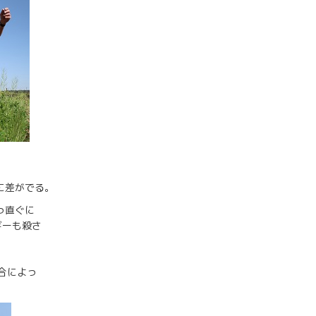
。
に差がでる。
エネルギーも真っ直ぐに
ーも殺さ
合によっ