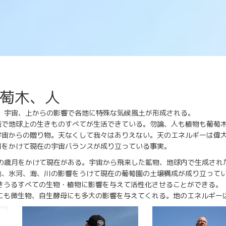
萄木、人
体、宇宙、上からの影響で各地に特殊な気候風土が形成される。
球上の生きものすべてが生活できている。勿論、人も植物も葡萄
らの贈り物。天なくして我々はありえない。天のエネルギーは偉
かけて現在の宇宙バランスが成り立っている事実。
年の歳月をかけて現在がある。宇宙から飛来した鉱物、地球内で生成され
河、海、川の影響をうけて現在の葡萄園の土壌構成が成り立って
るすべての生物・植物に影響を与えて活性化させることができる。
生物、自生酵母にも多大の影響を与えてくれる。地のエネルギー