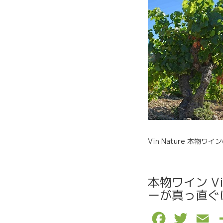
Vin Nature 本物ワイ
本物ワイン V
ーが真っ直ぐ
F
T
E