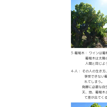
3-葡萄木： ワインは
葡萄木は太陽の光線
人間と同じように「
4-人： その人の生
享受できない葡萄が
れてしまう。
発酵に必要な自生酵
天、地、葡萄木と会話す
て差が出てくる