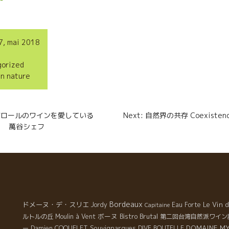
a
r
7, mai 2018
t
gorized
a
in nature
g
e
n
ングロールのワインを愛している
Next: 自然界の共存 Coexistence 
r
シェフ
Bordeaux
ドメーヌ・デ・スリエ
Le Vin 
Jordy
Eau Forte
Capitaine
ボーヌ
Bistro Brutal
ルトルの丘
Moulin à Vent
第二回台湾自然派ワイン
Souvignargues
DOMAINE MY
ー
Damien COQUELET
DIVE BOUTELLE