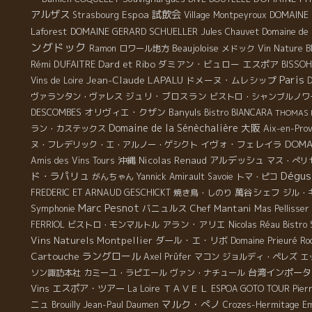
アルザス
試飲会
Espoa
DOMAINE 
Strasbourg
Village Montpeyroux
Laforest
DOMAINE GERARD SCHUELLER
Jules Chauvet
Domaine de 
ングドック
Beaujoloise
Ramon
ロワール地方
メドック
Vin Nature B
Dard et Ribo
Rémi DUFAITRE
ダミアン・ビュロー
エスポア
BISSOH
Paris
Jean-Claude LAPALU
ドメーヌ・ムレシップ
Vins de Loire
ジュリ・ブロスラン
ヴァランタン・ヴァレス
ビストロ・シャンブルノワ
DESCOMBES
オリヴィエ・クザン
Banyuls
Bistro BIANCARA
THOMAS 
Domaine de la Sénèchalière
大阪
ラン・カステックス
Aix-en-Pro
DOMA
イヴォ・フェレイラ
ヌ・フレデリック・エ・アルノー・ゲシクト
沖縄
Nicolas Renaud
アルデッシュ
Amis des Vins Tours
マス・ぺリ
Dégus
ド・ラパリュ
がんちゃん
Yannick Amirault
Savoie
トマ・ピコ
萬谷シェフ
FREDERIC ET ARNAUD GESCHICKT
焼き鳥・しのり
ジル・
Marc Pesnot
Symphonie
バニュルス
Chef Mantani
Mas Pellisser
アラン・アリエ
FERRIOL
ビストロ・モンマルトル
Nicolas Réau
Bistro
Vins Naturels Montpellier
ダール・エ・リボ
Domaine Prieuré Ro
Cartouche
ラングロール
Axel Prüfer
マコン
ジョルディ・ペレズ
エ
台湾インポータ
ソン諏訪本社
カミーユ・ラピエール
ヴァン・ナチュール
Vins
エスポア・ツアー
ＴＡＶＥＬ
La Loire
ESPOA GOTO TOUR
Pier
マルク・ぺノ
ニュ
Brouilly
Jean-Paul Daumen
Crozes-Hermitage
Em