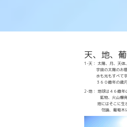
天、地、葡
1-天： 太陽、月、天
宇宙の太陽のお蔭で地
水も光もすべて宇宙か
３６０億年の歳月を
2-地： 地球は４６億
鉱物、火山爆発、氷
地にはそこに生きう
勿論、葡萄木にも微