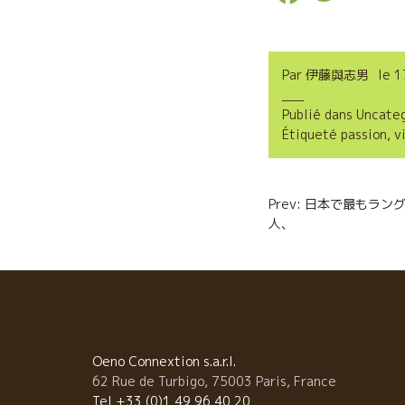
a
w
m
c
i
a
Par
伊藤與志男
le
1
e
t
i
Publié dans
Uncate
b
t
l
Étiqueté
passion
,
v
o
e
o
r
Navigatio
Prev: 日本で最もラ
k
人、 萬谷
de
l’article
Oeno Connextion s.a.r.l.
62 Rue de Turbigo, 75003 Paris, France
Tel +33 (0)1 49 96 40 20