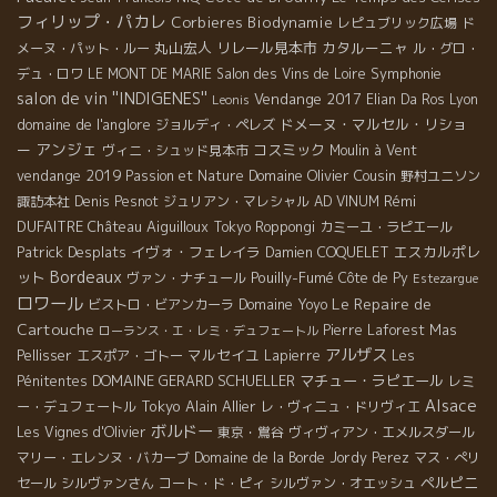
フィリップ・パカレ
Corbieres
Biodynamie
レピュブリック広場
ド
丸山宏人
リレール見本市
カタルーニャ
メーヌ・パット・ルー
ル・グロ・
Symphonie
デュ・ロワ
LE MONT DE MARIE
Salon des Vins de Loire
salon de vin ''INDIGENES''
Vendange 2017
Elian Da Ros
Lyon
Leonis
domaine de l'anglore
ドメーヌ・マルセル・リショ
ジョルディ・ペレズ
アンジェ
ー
コスミック
ヴィニ・シュッド見本市
Moulin à Vent
vendange 2019
Domaine Olivier Cousin
Passion et Nature
野村ユニソン
Rémi
諏訪本社
Denis Pesnot
ジュリアン・マレシャル
AD VINUM
DUFAITRE
Château Aiguilloux
Tokyo Roppongi
カミーユ・ラピエール
Patrick Desplats
イヴォ・フェレイラ
エスカルポレ
Damien COQUELET
Bordeaux
ット
Pouilly-Fumé
ヴァン・ナチュール
Côte de Py
Estezargue
ロワール
Le Repaire de
Domaine Yoyo
ビストロ・ビアンカーラ
Cartouche
Pierre Laforest
Mas
ローランス・エ・レミ・デュフェートル
アルザス
マルセイユ
Pellisser
エスポア・ゴトー
Lapierre
Les
DOMAINE GERARD SCHUELLER
マチュー・ラピエール
Pénitentes
レミ
Alsace
Tokyo
Alain Allier
ー・デュフェートル
レ・ヴィニュ・ドリヴィエ
ボルドー
Les Vignes d'Olivier
東京・鴬谷
ヴィヴィアン・エメルスダール
マリー・エレンヌ・バカーブ
Domaine de la Borde
Jordy Perez
マス・ぺリ
ペルピニ
セール
シルヴァンさん
コート・ド・ピィ
シルヴァン・オエッシュ