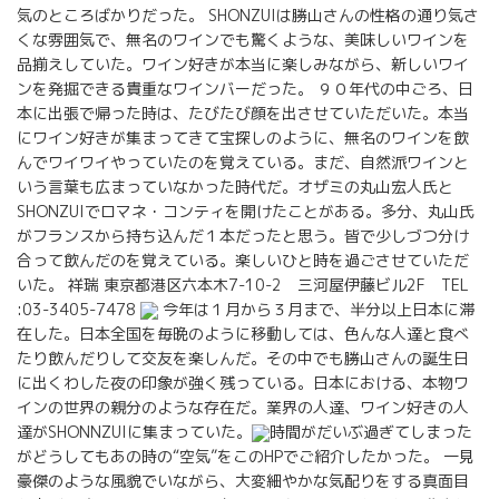
気のところばかりだった。 SHONZUIは勝山さんの性格の通り気さ
くな雰囲気で、無名のワインでも驚くような、美味しいワインを
品揃えしていた。ワイン好きが本当に楽しみながら、新しいワイ
ンを発掘できる貴重なワインバーだった。 ９０年代の中ごろ、日
本に出張で帰った時は、たびたび顔を出させていただいた。本当
にワイン好きが集まってきて宝探しのように、無名のワインを飲
んでワイワイやっていたのを覚えている。まだ、自然派ワインと
いう言葉も広まっていなかった時代だ。オザミの丸山宏人氏と
SHONZUIでロマネ・コンティを開けたことがある。多分、丸山氏
がフランスから持ち込んだ１本だったと思う。皆で少しづつ分け
合って飲んだのを覚えている。楽しいひと時を過ごさせていただ
いた。 祥瑞 東京都港区六本木7-10-2 三河屋伊藤ビル2F TEL
:03-3405-7478
今年は１月から３月まで、半分以上日本に滞
在した。日本全国を毎晩のように移動しては、色んな人達と食べ
たり飲んだりして交友を楽しんだ。その中でも勝山さんの誕生日
に出くわした夜の印象が強く残っている。日本における、本物ワ
インの世界の親分のような存在だ。業界の人達、ワイン好きの人
達がSHONNZUIに集まっていた。
時間がだいぶ過ぎてしまった
がどうしてもあの時の“空気”をこのHPでご紹介したかった。 一見
豪傑のような風貌でいながら、大変細やかな気配りをする真面目