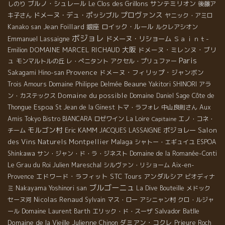
ブルノ・シュレール
Le Clos des Grillons
サンテミリオン
しのり
後藤ア
プロヴァンス
ドメーヌ・デュ・ポッシブル
キ子さん
ヤニック・アミロ
Jean Foillard
銀座
ロイック・ルール
Kanako san
ルクレアシオン
ボジョレ
Emmanuel Lassaigne
ドメーヌ・リショーム
Ｓａｉｎｔ-
大阪
Emilion
DOMAINE MARCEL RICHAUD
ドメーヌ・ミレンヌ・ブリ
Paris
ュ
モンマルトルの丘
レ・ぺニタント
アクセル・プリュファー
Provence
ドメーヌ・フィリップ・ジャンボン
Sakagami Hino-san
Beaune
Trois Amours
Domaine Philippe Delmée
Yakitori SHINORI
アラ
Domaine du possible
ン・カステックス
Domaine Daniel Sage
Côte de
Espoa
Thongue
St Jean de la Ginest
トマ・ラフォレ
中山良則さん
Aux
Amis Tokyo
Bistro BIANCARA
ロゼワイン
La Loire
エノ・コネ・
Capitaine
モルゴン村
Eric KAMM
ボジョレー
Salon
チーム
JACQUES LASSAIGNE
des Vins Naturels Montpellier
Malaga
シャトー・エギュイユ
ESPOA
Shinkawa
サン・ジャン・ド・ラ・ジネスト
Domaine de la Romanée-Conti
Le Grau du Roi
Julien Mareschal
シルヴァン・リショーム
Aix-en-
エドワード・ラフィット
STC Tours
アンダルシア
Provence
ビオディナ
ブルゴーニュ
ミ
Nakayama Yoshinori san
La Dive Bouteille
メドック
Nicolas Renaud
セーヌ河
Sylvain
マス・ロー
アシニャン村
クロ・ルジャ
Salvador Batlle
ール
Domaine Laurent Barth
エリック・ド・スーザ
Domaine de la Vieille Julienne
ダミアン・コクレ
Chinon
Prieure Roch