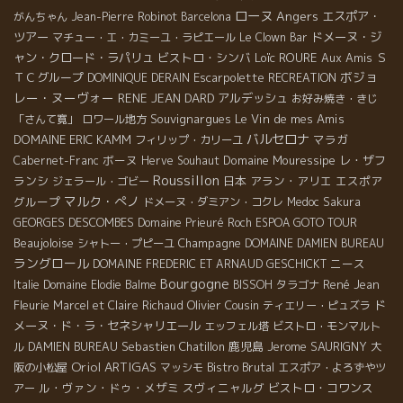
ローヌ
Angers
エスポア・
がんちゃん
Jean-Pierre Robinot
Barcelona
ツアー
ドメーヌ・ジ
マチュー・エ・カミーユ・ラピエール
Le Clown Bar
ャン・クロード・ラパリュ
ビストロ・シンバ
Loïc ROURE
Aux Amis
Ｓ
ボジョ
ＴＣグループ
Escarpolette
DOMINIQUE DERAIN
RECREATION
レー・ヌーヴォー
RENE JEAN DARD
アルデッシュ
お好み焼き・きじ
Souvignargues
Le Vin de mes Amis
「さんて寛」
ロワール地方
バルセロナ
DOMAINE ERIC KAMM
マラガ
フィリップ・カリーユ
ボーヌ
Domaine Mouressipe
レ・ザフ
Cabernet-Franc
Herve Souhaut
Roussillon
ランシ
日本
アラン・アリエ
エスポア
ジェラール・ゴビー
マルク・ぺノ
グループ
ドメーヌ・ダミアン・コクレ
Medoc
Sakura
GEORGES DESCOMBES
Domaine Prieuré Roch
ESPOA GOTO TOUR
Beaujoloise
Champagne
シャトー・プピーユ
DOMAINE DAMIEN BUREAU
ラングロール
ニース
DOMAINE FREDERIC ET ARNAUD GESCHICKT
Bourgogne
René Jean
Italie
Domaine Elodie Balme
BISSOH
タラゴナ
Fleurie
Olivier Cousin
ド
Marcel et Claire Richaud
ティエリー・ピュズラ
メーヌ・ド・ラ・セネシャリエール
エッフェル塔
ビストロ・モンマルト
Sebastien Chatillon
鹿児島
Jerome SAURIGNY
ル
DAMIEN BUREAU
大
Oriol ARTIGAS
Bistro Brutal
阪の小松屋
マッシモ
エスポア・よろずやツ
ル・ヴァン・ドゥ・メザミ
スヴィニャルグ
ビストロ・コワンス
アー