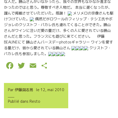
な人だ。勝山さんがいなかったら、我々の世界もなかなか進まな
かったのではと思う。尊敬すべき人物だ。 本当に遅くなったが、
謹んで掲載させていただいた。感謝！
メリメロの宗像さんも駆
けつけていた。
偶然だがロワールのフィリップ・テシエ氏やボ
ジョレのクリストフ・パカレ氏も連れてくることができた。勝山
さんがワインに注いだ愛の量だけ、多くの人に愛されている勝山
さんだと思った。フランスにも遊びに来てください。 伊藤
BEAUNEにて 勝山さんバースデーphotosギャラリー ワインを愛す
る量だけ、皆から愛されている勝山さん
クリストフ・
パカレ氏も参加しました。
F
T
E
P
a
w
m
a
c
i
a
r
Par
伊藤與志男
le
12, mai 2010
e
t
i
t
Publié dans
Resto
b
t
l
a
o
e
g