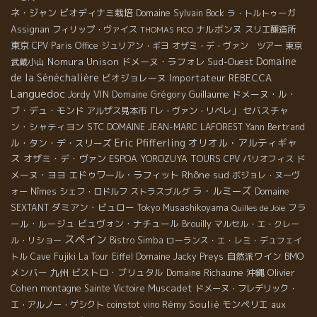
ネ・ジャン
ビオディナミ栽培
Domaine Sylvain Bock
ラ・トルトゥーガ
ナルボンヌ
Assignan
フィリップ・ヴァイス
スリエ醸造所
THOMAS PICO
東京
CPV Paris Office
ジュリアン・ギヨ
オザミ・デ・ヴァン ツアー
東京
Domaine
Nomura Unison
ドメーヌ・ラフォレ
Sud-Ouest
武蔵小山
de la Sénèchalière
ビオジョレーヌ
Importateur REBECCA
Languedoc
VIN
Domaine Grégory Guillaume
ドメーヌ・ル・
Jordy
ブ・デュ・モンド
セバスチャ
アルザス見本市「レ・ヴァン・リベレ」
ン・シャティヨン
STC
DOMAINE JEAN-MARC LAFOREST
Yann Bertrand
Eric Pfifferling
オリオル・アルティギャ
ル・タン・デ・スリーズ
ス
オザミ・デ・ヴァン
ド
ESPOA YOROZUYA TOURS
CPV パリオフィス
Rhône sud
メーヌ・ヨヨ
エドゥワール・ラフィット
ボジョレ・ヌーヴ
ラ・ルミーズ
ォー
Nîmes
シェフ・ロドルフ
ストラスブルグ
Domaine
ダミアン・ビュロー
フラ
SEXTANT
Tokyo Musashikoyama
Quilles de Joie
ール・ルージュ
ビュヴォン・ナチュール
Brouilly
マルセル・エ・クレー
スペイン
ル・リショー
Bistro Simba
ローランス・エ・レミ・デュフェイ
自然派ワイン
BMO
トル
Cave Fujiki
La Tour Eiffel
Domaine Jacky Preys
メンバー
九州
ビストロ・ブリュタル
Domaine Richaume
沖縄
Olivier
Cohen
Muscadet
montagne Sainte Victoire
ドメーヌ・フレデリック・
Rémy Soulié
モンペリエ
aux
エ・アルノー・ゲシクト
coinstot vino