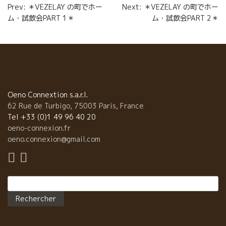
Navigation
Prev: ＊VEZELAY の町でホー
Next: ＊VEZELAY の町でホー
o
r
e
ム・試飲会PART 1＊
ム・試飲会PART 2＊
de
k
r
l’article
Oeno Connextion s.a.r.l.
62 Rue de Turbigo, 75003 Paris, France
Tel +33 (0)1 49 96 40 20
oeno-connexion.fr
oeno.connexion@gmail.com
Rechercher :