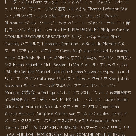
ト・ヴィノ
Eau Forte
サンタムール
シャンパーニュ・ジャック・ラセーニ
エリック・プフェーリング
ラモンさん
ジャ
ュ
福岡
Thomas Laforest
ン・フランソワ・ニック
ジル・キャトリンヌ・ヴェルジェ
Sylvain
野
Richeaume
ジュル・ショーヴェ
シャンパ－ニュ・ジャック・ラセ－ニュ
PHILIPPE PACALET
村ユニソン
Philippe Carrille
ビストロ・フラコン
DOMAINE GEORGES DESCOMBES
カーヴ・フジキ
Maison Pierre
バニュルス
Domaine Le Bout du Monde
Overnoy
Tarragona
ドメー
Caves Augé
ヌ・ラ・プティット・べニューズ
Jules Chauvet
La Grande
DOMAINE PHILIPPE JAMBON
Motte
マコン
ユキさん
エクサン・プロヴァ
Bruno Schueller
Club Passion du Vin
ドメーヌ・エリック・カム
ンス
Marcel Lapierre
Espoa Tour
オ
Côte de Castillon
Ramon Saavedra
Beaujolais
リヴィエ・クザン
Taiwan
グラナダ
Catalunya
ジョルディ
Nouveau
ダール・エ・リボ
マキシム・マニョン
サン・トーバン
Morgon
試飲会
La Tortuga
ソントル
コワンスト・ヴィーノ
台湾自然派ワ
ル・ブ・デュ・モンド
ボジョレー・ヌーボー
イン試飲会
Julien Guillot
Jean François Nicq
ル・クロ・デ・グリヨン
Kagoshima
Cidre
l'anglore
ド
Yannick Amirault
Madoka san
ニーム
Le Clos des Jarres
メーヌ・クリストフ・パカレ
エスポア
Andalousie
シャブリ
Pierre
CHÂTEAU CAMBON
楽しい
マーク・ペノ
Overnoy
パリ観光
リヨン
カナ
PHILIPPE JAMBON
DOMAINE MYLENE BRU
ル
コさん
Chef Ishida