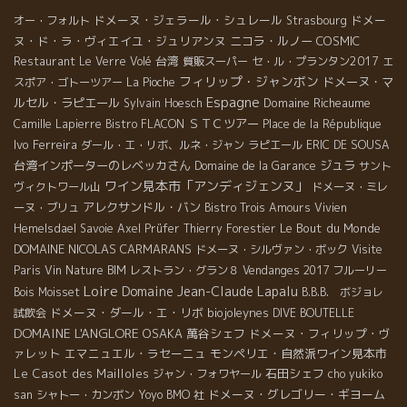
ドメーヌ・ジェラール・シュレール
ドメー
オー・フォルト
Strasbourg
ヌ・ド・ラ・ヴィエイユ・ジュリアンヌ
ニコラ・ルノー
COSMIC
台湾
Restaurant Le Verre Volé
質販スーパー
セ・ル・プランタン2017
エ
フィリップ・ジャンボン
ドメーヌ・マ
スポア・ゴトーツアー
La Pioche
Espagne
ルセル・ラピエール
Domaine Richeaume
Sylvain Hoesch
ＳＴＣツアー
Camille Lapierre
Bistro FLACON
Place de la République
Ivo Ferreira
ダール・エ・リボ、ルネ・ジャン
ラピエール
ERIC DE SOUSA
台湾インポーターのレベッカさん
ジュラ
Domaine de la Garance
サント
ワイン見本市「アンディジェンヌ」
ヴィクトワール山
ドメーヌ・ミレ
アレクサンドル・バン
ーヌ・ブリュ
Bistro Trois Amours
Vivien
Le Bout du Monde
Hemelsdael
Savoie
Axel Prüfer
Thierry Forestier
DOMAINE NICOLAS CARMARANS
ドメーヌ・シルヴァン・ボック
Visite
Paris
Vin Nature BIM
レストラン・グラン８
Vendanges 2017
フルーリー
Loire
Domaine Jean-Claude Lapalu
Bois Moisset
B.B.B. ボジョレ
ドメーヌ・ダール・エ・リボ
biojoleynes
試飲会
DIVE BOUTELLE
DOMAINE L'ANGLORE
OSAKA
萬谷シェフ
ドメーヌ・フィリップ・ヴ
ァレット
エマニュエル・ラセーニュ
モンペリエ・自然派ワイン見本市
Le Casot des Mailloles
石田シェフ
ジャン・フォワヤール
cho yukiko
ドメーヌ・グレゴリー・ギヨーム
san
シャトー・カンボン
Yoyo
BMO 社