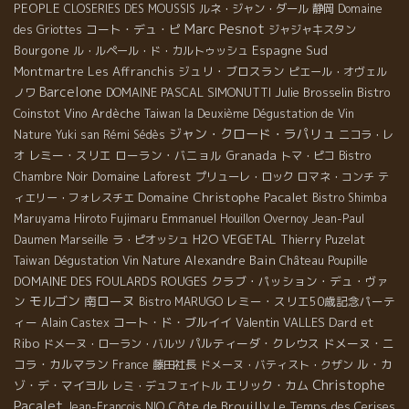
PEOPLE
CLOSERIES DES MOUSSIS
ルネ・ジャン・ダール
静岡
Domaine
Marc Pesnot
コート・デュ・ピ
des Griottes
ジャジャキスタン
Bourgone
Espagne Sud
ル・ルペール・ド・カルトゥッシュ
Montmartre
Les Affranchis
ジュリ・ブロスラン
ピエール・オヴェル
Barcelone
DOMAINE PASCAL SIMONUTTI
Julie Brosselin
Bistro
ノワ
Coinstot Vino
Ardèche
Taiwan la Deuxième Dégustation de Vin
ジャン・クロード・ラパリュ
Nature
Yuki san
Rémi Sédès
ニコラ・レ
レミー・スリエ
ローラン・バニョル
Granada
オ
トマ・ピコ
Bistro
Domaine Laforest
Chambre Noir
プリューレ・ロック
ロマネ・コンチ
テ
Domaine Christophe Pacalet
ィエリー・フォレスチエ
Bistro Shimba
Maruyama Hiroto
Fujimaru
Emmanuel Houillon Overnoy
Jean-Paul
H2O VEGETAL
Daumen
Marseille
ラ・ピオッシュ
Thierry Puzelat
Alexandre Bain
Taiwan Dégustation Vin Nature
Château Poupille
DOMAINE DES FOULARDS ROUGES
クラブ・パッション・デュ・ヴァ
モルゴン
南ローヌ
ン
レミー・スリエ50歳記念パーテ
Bistro MARUGO
Dard et
ィー
コート・ド・ブルイイ
Valentin VALLES
Alain Castex
Ribo
パルティーダ・クレウス
ドメーヌ・ニ
ドメーヌ・ローラン・バルツ
コラ・カルマラン
ル・カ
France
藤田社長
ドメーヌ・バティスト・クザン
Christophe
ゾ・デ・マイヨル
エリック・カム
レミ・デュフェイトル
Pacalet
Côte de Brouilly
Le Temps des Cerises
Jean-Francois NIQ