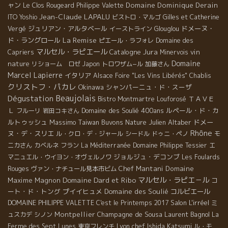
ャン
Domaine Dominique Derain
Le Clos Rougeard
Philippe Valette
Jean-Claude LAPALU
ITO Yoshio
ビストロ・マルゴ
Gilles et Catherine
ジュリアン・アルタベール
ドメーヌ・
Vergé
イーストライン
Glouglou
La Remise
ド・ラングロール
ピエール・ラフォレ
Domaine des
マルセル・ラピエール
Jura
Catalogne
vin
Capriers
Minervois
Domaine
nature
リショーム ロゼ
Japon
トロワザム−ル
加藤さん
Marcel Lapierre
イタリア
Alsace Foire "Les Vins Libérés"
Chablis
クリストフ・パカレ
Okinawa
シャンパーニュ・ド・スーザ
Beaujolais
Dégustation
ＴＡＶＥ
Bistro Montmartre
Louforosé
Ｌ
Domaine des Soulié 400ans
ルペール・ド・カ
フルーリ
岩田コキさん
ルトゥッシュ
Massimo
Taiwan Buvons Nature
Julien Altaber
ドメー
Rhône
ヌ・デ・スリエ
ル・クロ・デ・ジャール
シードル
ドゥニ・ペノ
モ
ニカさん
カベルネ フラン
La Méditerranée
Domaine Philippe Tessier
エ
ジョルジュ・デコンブ
マニュエル・ウイヨン・オヴェルノワ
Les Foulards
Chef Mantani
Domaine
Rouges
ヴァン・ナチュール見本市ビム
Domaine Dard et Ribo
マルセル・ラピエ－ル
Maxime Magnon
コ
ート・ド・トング
プイイヒュメ
Domaine des Soulié
コルビエール
Salon L'irréel
DOMAINE PHILIPPE VALETTE
C'est le Printemps 2017
ミ
Montpellier
Champagne de Sousa
Laurent Bagnol
ュスカデ
シノン
La
Lyon chef Ishida Katsumi
Ferme des Sept Lunes
東京フレンチ
ル・モ