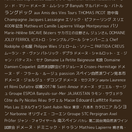
ドメーヌ・ムレシップ
Banyuls
サルバドール・バトル
ン・ド・マリー
ラングドック
THOMAS PICOT
地中海
aux Amis des Vins Tours
Champagne Jacques Lassaigne
エリック・ピファーリング
スリエ
パリ
400年記念
Mathieu et Camille Lapierre
Village Montpeyroux
Marie-Hélène BACAVE
Béziers
サカガミの日野さん
ジュンさん
DOMAINE
シャンパーニュ
JOLLY FERRIOL
ビストロ・シャンブルノワール
Chef
小松屋
PARTIDA CREUS
Rodolphe
Philippe Wies
ジェローム・ソリーニ
ムーラン・ナ・ヴァン
パトリック・デプラ
ドメーヌ・シャルロット・エ・ジ
Domaine
ャン・バティスト・セナ
Domaine La Petite Baigneuse
和食
Damien Coquelet
ドメ
自然派試飲会ビオジョレーヌ
Crozes-Hermitage
ーヌ・デ・フラール・ルージュ
passion
スペイン自然派ワイン見本市
ドメーヌ・ジョルジュ・デコンブ
ドメーヌ・セクスタン
Laurence
pépite
収穫2017年
et Rémi Dufaitre
Saint-Amour
ドメーヌ・ダニエル・サージ
Groupe ESPOA
ュ
Banyuls-sur-Mer
JAJAKISTAN
ラモン・サヴェドラ
Edouard Laffitte
Côte du Py
タヴェル
Nicolas Réau
Macon
Ramon
ルシヨ
Mas Lau
Nice
ミネルヴォワ
Saint Aubin
東京・六本木
カタロニア
ン
Narbonne
オリヴィエ・コーエン
Groupe STC
Perpignan
Axel
南スペイン
Prϋfer
ジャン・フォワイヤール
第二回台湾自然派ワイン
パカレ
ドメーヌ・ドミニック・ドゥラン
Mathieu Lapierre
試飲会
焼き鳥・