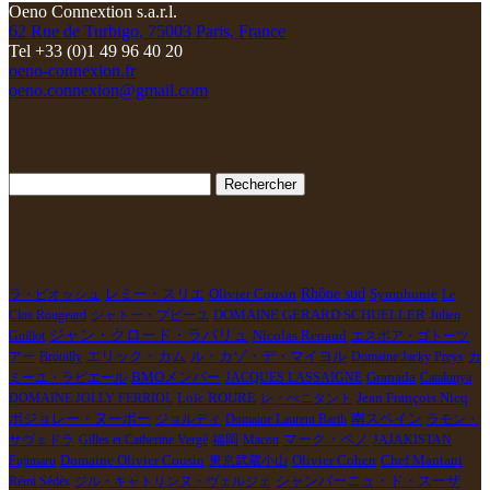
Oeno Connextion s.a.r.l.
62 Rue de Turbigo, 75003 Paris, France
Tel +33 (0)1 49 96 40 20
oeno-connexion.fr
oeno.connexion@gmail.com
Rechercher :
Rhône sud
ラ・ピオッシュ
レミー・スリエ
Olivier Cousin
Symphonie
Le
Clos Rougeard
シャトー・プピーユ
DOMAINE GERARD SCHUELLER
Julien
ジャン・クロード・ラパリュ
Nicolas Renaud
Guillot
エスポア・ゴトーツ
エリック・カム
ル・カゾ・デ・マイヨル
アー
Brouilly
Domaine Jacky Preys
カ
Granada
ミーユ・ラピエール
BMOメンバー
JACQUES LASSAIGNE
Catalunya
Loïc ROURE
Jean François Nicq
DOMAINE JOLLY FERRIOL
レ・ぺニタント
ボジョレー・ヌーボー
南スペイン
ジョルディ
Domaine Laurent Barth
ラモン・
サヴェドラ
Gilles et Catherine Vergé
福岡
Macon
マーク・ペノ
JAJAKISTAN
Olivier Cohen
Chef Mantani
Fujimaru
Domaine Olivier Cousin
東京武蔵小山
Rémi Sédès
ジル・キャトリンヌ・ヴェルジェ
シャンパーニュ・ド・スーザ