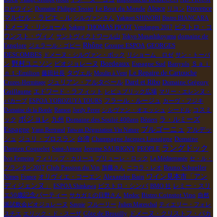
Alsace
Le Bout du Monde
Provence
ロゼワイン
Domaine Philippe Tessier
リヨン
マルセル・ラピエ－ル
シルヴァンさん
Yakitori SHINORI
Bistro BIANCARA
ドメーヌ・リショーム
ビストロ・コ
Sakura
THOMAS PICOT
Vendanges 2017
ワンスト・ヴィノ
サントヴィクトワール山
Tokyo Musashikoyama
domaine de
Rhône
l'anglore
ジェラール・ゴビー
Groupe ESPOA
GEORGES
DESCOMBES
ドメーヌ・シルヴァン・ボック
リショーム ロゼ
サン・トーバ
Bordeaux
野村ユニソン
Espagne Sud
Banyuls
ン
ビオジョレーヌ
Ｓａｉ
Le Repaire de Cartouche
ｎｔ-Emilion
藤田社長
タヴェル
Moulin à Vent
ジュリアン・アルタベール
Dard et Ribo
Crozes-Hermitage
Domaine Grégory
Guillaume
エドワード・ラフィット
レピュブリック広場
マリー・エレンヌ・
バカーブ
ESPOA YOROZUYA TOURS
フラール・ルージュ
カーヴ・フジキ
コスミ
Domaine de la Borde
Ramon
Jordy Perez
シルヴァン・オエッシュ
シードル
ボジョレ
ック
ラ・ルミーズ
九州
Domaine des Soulié 400ans
Béziers
Espagne
ブルゴーニュ
アルデッ
Yann Bertrand
Taiwan Dégustation Vin Nature
シュ
Champagne Jacques Lassaigne
Domaine
ジュリ・ブロスラン
台湾
ラングドック
Damien Coquelet
PEOPLE
Saint-Amour
Jerome SAURIGNY
Ivo Ferreira
フィリップ・カリーユ
プリューレ・ロック
La Méditerranée
セ・ル・
Bruno Schueller
プランタン2017
Club Passion du Vin
加藤さん
ニコラ・レオ
オリヴィエ・コーエン
Alexandre Bain
ワイン見本市「アン
Nîmes
France
ディジェンヌ」
ビストロ・シンバ
ESPOA Shinkawa
BMO 社
レミー・スリ
エ50歳記念パーティー
サカガミの日野さん
Medoc
Bistro Coinstot Vino
自然
派試飲会ビオジョレーヌ
Savoie
フルーリー
Julien Mareschal
ティエリー・フォレ
Côte de Brouilly
スチエ
エリック・ド・スーザ
ドメーヌ・クリストフ・パカ