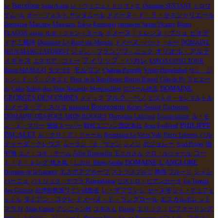
Barcelone
レ
Saint Aubin
レ・ヴィニュ・ドリヴィエ
Domaine SEXTANT
トロワ
ドメーヌ・ド・ラ・セネシャリエール
ザム−ル
オー・フォルト
サンタムール
Domaine Maxime Magnon
Tokyo Roppongi
montagne Sainte Victoire
Bistro
ビオデ
FLACON
ルネ・ジャン・ダール
ドメーヌ・ミレンヌ・ブリュ
pépite
ィナミ栽培
Domaine Le Bout du Monde
ドメーヌ・パット・ルー
DOMAINE
ジャン・フランソワ・ニック
オリオル・アルテ
JEAN-MARC LAFOREST
フィリップ・パカレ
ィギャス
エスポア・ゴトー
ESPOA GOTO TOUR
モルゴン
Bistro MARUGO
タラゴナ
Château Poupille
Vivien Hemelsdael
サン・ジ
ャン・ド・ラ・ジネスト
Place de la République
Bistro Brutal
Côte de Py
ラピエー
Salon des Vins Naturels Montpellier
DOMAINE
ル
Cidre
ロワール地方
GEORGES DESCOMBES
マルク・ぺノ
メドック
ビストロ・モンマルトル
Bourgogne
ドメーヌ・デ・スリエ
passion
Rémy Soulié
Corbieres
DOMAINE DES FOULARDS ROUGES
Domaine Laforest
Escarpolette
ル・モ
PHILIPPE
Jean Foillard
ン・ド・マリー
質販スーパー
野村ユニソン諏訪本社
PACALET
ル・クロ・デ・ジャール
Restaurant Le Verre Volé
Pierre Laforest
パル
ボジョレー
ティーダ・クレウス
ムーラン・ナ・ヴァン
シノン
Axel Prϋfer
地
中海
エノ・コネ・チーム
Julie Brosselin
モニカさん
クロ・ルジャール
コー
DOMAINE L'ANGLORE
ト・ド・トング
焼き鳥・しのり
Bistro Simba
シャン
Domaine de la Garance
エスポアグループ
ストラスブルグ
静岡
フルーリ
パーニュ
Le Temps
パトリック・デプラ
Kagoshima
ビストロ・ビアンカーラ
des Cerises
台湾自然派ワイン試飲会
レ・ザフランシ
セーヌ河
レミ・デュフェ
ドメーヌ・ド・ラングロール
イトル
ダミアン・コクレ
エスカルポレット
Espoa
マラガ
Alain Castex
アシニャン村
ユキさん
エリック・ピファーリング
Italie
シルヴァン・リショーム
Philippe Wies
Aix-en-Provence
ビストロ・フラコン