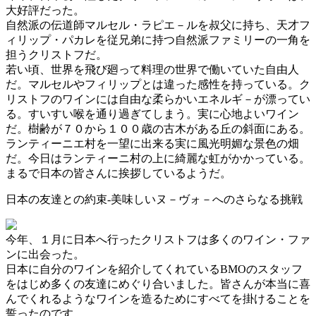
大好評だった。
自然派の伝道師マルセル・ラピエ－ルを叔父に持ち、天才フ
ィリップ・パカレを従兄弟に持つ自然派ファミリーの一角を
担うクリストフだ。
若い頃、世界を飛び廻って料理の世界で働いていた自由人
だ。マルセルやフィリップとは違った感性を持っている。ク
リストフのワインには自由な柔らかいエネルギ－が漂ってい
る。すいすい喉を通り過ぎてしまう。実に心地よいワイン
だ。樹齢が７０から１００歳の古木がある丘の斜面にある。
ランティーニエ村を一望に出来る実に風光明媚な景色の畑
だ。今日はランティーニ村の上に綺麗な虹がかかっている。
まるで日本の皆さんに挨拶しているようだ。
日本の友達との約束-美味しいヌ－ヴォ－へのさらなる挑戦
今年、１月に日本へ行ったクリストフは多くのワイン・ファ
ンに出会った。
日本に自分のワインを紹介してくれているBMOのスタッフ
をはじめ多くの友達にめぐり合いました。皆さんが本当に喜
んでくれるようなワインを造るためにすべてを掛けることを
誓ったのです。