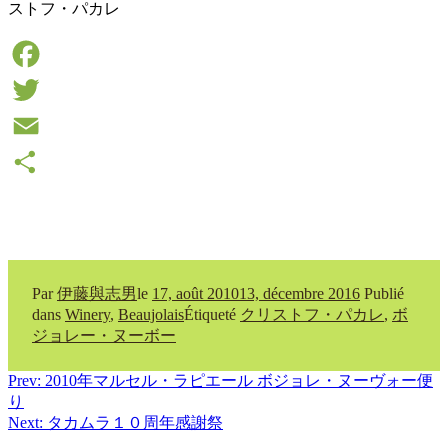
ストフ・パカレ
Facebook
Twitter
Email
Partager
Par
伊藤與志男
le
17, août 2010
13, décembre 2016
Publié
dans
Winery
,
Beaujolais
Étiqueté
クリストフ・パカレ
,
ボ
ジョレー・ヌーボー
Navigation
Prev: 2010年マルセル・ラピエール ボジョレ・ヌーヴォー便
り
de
Next: タカムラ１０周年感謝祭
l’article