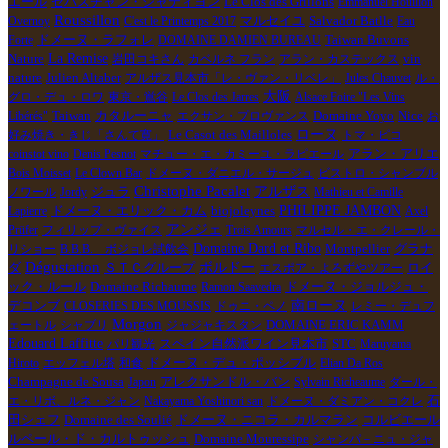
エール
Le Clos des Grillons
セバスチャン・シャティヨン
Emmanuel Houillon
Roussillon
Overnoy
C'est le Printemps 2017
マルセイユ
Salvador Batlle
Eau
ドメーヌ・ラフォレ
Forte
DOMAINE DAMIEN BUREAU
Taiwan Buvons
La Remise
vin
Nature
岩田コキさん
カベルネ フラン
アラン・カステックス
nature
Julien Altaber
アルザス見本市「レ・ヴァン・リベレ」
Jules Chauvet
ル・
大阪
グロ・デュ・ロワ
東京・鴬谷
Le Clos des Jarres
Alsace Foire "Les Vins
Taiwan
Libérés"
カタルーニャ
エクサン・プロヴァンス
Domaine Yoyo
Nice
お
ローヌ
Le Casot des Mailloles
好み焼き・きじ「さんて寛」
トマ・ピコ
coinstot vino
Denis Pesnot
マチュー・エ・カミーユ・ラピエール
アラン・アリエ
Bois Moisset
Le Clown Bar
ドメーヌ・ダニエル・サージュ
ビストロ・シャンブル
Christophe Pacalet
アルザス
ジュラ
ノワール
Jordy
Mathieu et Camille
biojoleynes
PHILIPPE JAMBON
Lapierre
ドメーヌ・エリック・カム
Axel
アンジェ
Prüfer
フィリップ・ヴァイス
Trois Amours
マルセル・エ・クレール・
Domaine Dard et Ribo
Montpellier
グラナ
リショー
B.B.B. ボジョレ試飲会
Dégustation
ボルドー
ダ
ＳＴＣグループ
ロイ
エスポア・よろずやツアー
ック・ルール
ドメーヌ・ジョルジュ・
Domaine Richaume
Ramon Saavedra
デコンブ
南ローヌ
CLOSERIES DES MOUSSIS
ドゥニ・ペノ
レミー・デュフ
Morgon
DOMAINE ERIC KAMM
ェートル
シャブリ
ジャジャキスタン
Edouard Laffitte
スペイン自然派ワイン見本市
パリ観光
STC
Maruyama
ドメーヌ・デュ・ポッシブル
Hiroto
エッフェル塔
和食
Elian Da Ros
アレクサンドル・バン
Champagne de Sousa
Japon
Sylvain Richeaume
ダール・
石
エ・リボ、ルネ・ジャン
Nakayama Yoshinori san
ドメーヌ・ダミアン・コクレ
田シェフ
Domaine des Soulié
コルビエール
ドメーヌ・ニコラ・カルマラン
ルペール・ド・カルトゥッシュ
Domaine Mouressipe
シャンパ－ニュ・ジャ