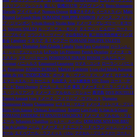
楽しい
収穫2017年
プロヴァンス
ジュリアン・マレシャル
Bistro Montmartre
Marc
Nomura Unison
Marseille
プイイヒュメ
後藤アキ子さん
イーストライン
Pesnot
DOMAINE PHILIPPE JAMBON
La Grande Motte
ドメーヌ・フィリッ
プ・ジャンボン
Sylvain Hoesch
Nicolas Réau
ドメーヌ・グレゴリー・ギヨー
ル・ブ・デュ・モンド
コート・
ム
Valentin VALLES
ダミアン・ビュロー
ド・ブルイイ
コワンスト・ヴィーノ
中山良則さん
第二回台湾自然派ワイン試
l'anglore
イタリア
ＳＴＣツアー
飲会
DOMAINE PHILIPPE VALETTE
Domaine Jean-Claude Lapalu
Catalogne
Andalousie
Visite Paris
ローランス・
La Pioche
Les Pénitentes
Patrick Desplats
ドメーヌ・セ
エ・レミ・デュフェートル
ペルピニャン
クスタン
マス・ぺリセール
DOMINIQUE DERAIN
BISSOH
Assignan
バニュルス
Emmanuel Lassaigne
ロマネ・コンチ
ローラン・バニョ
Marcel Lapierre
Perpignan
ル
DAMIEN BUREAU
Lyon chef Ishida Katsumi
salon de vin ''INDIGENES''
ボーヌ
ル・ヴァン・ドゥ・メザミ
カナコさん
STC Tours
エマニュエル・ラセーニュ
丸山宏人
スリエ醸造所
コート・デ
ダール・エ・リボ
東京
ュ・ピ
Pierre Overnoy
ドメーヌ・ド・ラ・ヴィエイ
ユ・ジュリアンヌ
ドメーヌ・マルセル・リショー
鹿児島
DIVE BOUTELLE
Domaine
Yannick Amirault
Lyon
ドメーヌ・フィリップ・ヴァレット
Dominique Derain
Champagne
ビストロ・マルゴ
ドメーヌ・ミレーヌ・ブリュ
Angers
Bistro Trois Amours
Château Aiguilloux
Cave Fujiki
St Jean de la Ginest
ドメーヌ・マルセル・ラピ
DOMAINE FREDERIC ET ARNAUD GESCHICKT
エール
DOMAINE MYLENE BRU
Sebastien Chatillon
シャトー・カンボン
ドメーヌ・ドミニック・ドゥラン
Côte de Castillon
ニーム
ジャン・フォワ
エドゥワール・ラフィット
ヤール
アクセル・プリュファー
コート・
パカレ