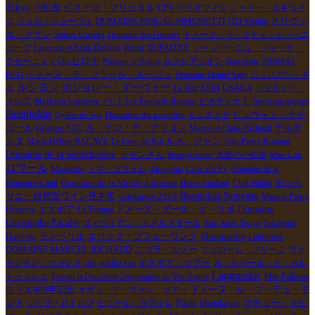
Tokyo
小松屋
ビストロ・ブリュタル
CPV パリオフィス
シャトー・エギュイ
ユ
ジュル・ショーヴェ
DOMAINE PASCAL SIMONUTTI
ITO Yoshio
オリヴィ
エ・クザン
Salon L'irréel
Domaine des Griottes
ドメーヌ・ラ・プティット・べニ
Rémi DUFAITRE
ューズ
Laurence et Rémi Dufaitre
シャンパーニュ・ジャック・
バルセロナ
ラセーニュ
Passion et Nature
ルクレアシオン
Barcelona
THOMAS
ドメーヌ・デ・フラール・ルージュ
Domaine Daniel Sage
ジュリアン・ギ
PICO
ルシヨン
ボジョレー・ヌーヴォー
ヨ
La Tour Eiffel
OSAKA
ジョルディ・
パリ
Mathieu Lapierre
Souvignargues
ペレズ
Les Foulards Rouges
ビオディナミ
Beaujolais
Domaine du possible
ミュスカデ
ビュヴォン・ナチ
Quilles de Joie
Groupe STC
ュール
ル・クロ・デ・グリヨン
Marcel et Claire Richaud
ナルボ
ルネ・ジャン
ンヌ
Marie-Hélène BACAVE
Le Grau du Roi
Jean-Pierre Robinot
Domaine de la Sénèchalière
ラモンさん
Beaujoloise
大阪の小松屋
Mas Lau
ロワール
Massimo
トマ・ラフォレ
Tarragona
Côte du Py
Domaine de la
Domaine de la Vieille Julienne
モンペ
Romanée-Conti
Herve Souhaut
Chef Ishida
リエ・自然派ワイン見本市
Beaujolais Nouveau
vendange 2019
Maison Pierre
エスポア
Domaine
Overnoy
La Tortuga
ドメーヌ・ダール・エ・リボ
Christophe Pacalet
ヴィヴィアン・エメルスダール
Aux Amis Tokyo
Sakagami
モンペリエ
エリック・プフェーリング
Montmartre
Hino-san
Louforosé
DOMAINE MARCEL RICHAUD
ニコラ・ルノー
ジェローム・ソリーニ
ヴァ
エスポア・ツアー
ランタン・ヴァレス
cho yukiko san
ル・ルペール・ド・カル
Languedoc
トゥッシュ
Taiwan la Deuxième Dégustation de Vin Nature
Mas Pellisser
スリエ400年記念
オザミ・デ・ヴァン ツアー
ドメーヌ・ル・ブ・デュ・モ
Paris
マチュー・ラピ
ンド
シェフ・ロドルフ
ピエール・ラフォレ
Madoka san