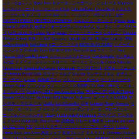
René Jean
ック・ラセ－ニュ
ドメーヌ・ジェラール・シュレール
Minervois
ローランス・エ・レミ・デュフェイトル
Cabernet-Franc
Caves Augé
レストラ
ン・グラン８
ドメーヌ・シャルロット・エ・ジャン・バティスト・セナ
PARTIDA CREUS
Jean-
CHÂTEAU CAMBON
ジョルジュ・デコンブ
Sylvain
Claude LAPALU
台湾インポーターのレベッカさん
ル・タン・デ・スリー
Biodynamie
ズ
La Ferme des Sept Lunes
ヴァン・ナチュール
カタロニア
Domaine
Philippe Carrille
Philippe Delmée
東京・六本木
Banyuls-sur-Mer
沖縄
Estezargue
RENE JEAN DARD
La Dive Bouteille
Sud-Ouest
ヤニック・アミロ
ドメーヌ・
Ardèche
ムレシップ
Yoyo
RECREATION
Pouilly-Fumé
マス・ロー
Jean-
Francois NIQ
Camille Lapierre
ジャン・フォワイヤール
Chef Rodolphe
モンマルト
ドメーヌ・ジャン・クロード・ラパリュ
ルの丘
マッシモ
Chinon
Salon des
ラングロール
Vins de Loire
Domaine des Capriers
Kanako san
イヴォ・フェレイ
オザミ・
ラ
Domaine Prieuré Roch
スヴィニャルグ
Yuki san
サンテミリオン
デ・ヴァン
ブルノ・シュレール
Lapierre
自然派ワイン
ラ・トルトゥーガ
Philippe Valette
ジュンさん
ヴィニ・シュッド見本市
CPV Paris Office
ピエール・
Vendange 2017
aux Amis des Vins
モルゴン村
オヴェルノワ
Côte de Thongue
マ
Beaune
Damien COQUELET
Vin Nature BIM
Narbonne
ニース
Eric KAMM
ルセル・ラピエール
Les Affranchis
Chablis
日本
Thierry Forestier
ボ
Capitaine
フィリップ・ジャンボン
ジョレ・ヌーヴォー
ドメーヌ・フレデリック・
スペイン
エ・アルノー・ゲシクト
Thierry Puzelat
Jean-Paul Daumen
アンダル
試飲会
H2O VEGETAL
Jura
シア
Fleurie
リレール見本市
Glouglou
aux Amis
VIN
des Vins Tours
ソントル
クラブ・パッション・デュ・ヴァン
La Loire
萬谷シェフ
Prieure Roch
Aux Amis
東京フレンチ
ＴＡＶＥＬ
Domaine Sylvain
Importateur REBECCA
Bock
Village Montpeyroux
ドメーヌ・ヨヨ
AD VINUM