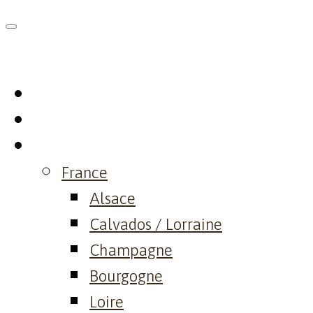
Skip
to
content
Home
Philosophy
Domaine
France
Alsace
Calvados / Lorraine
Champagne
Bourgogne
Loire