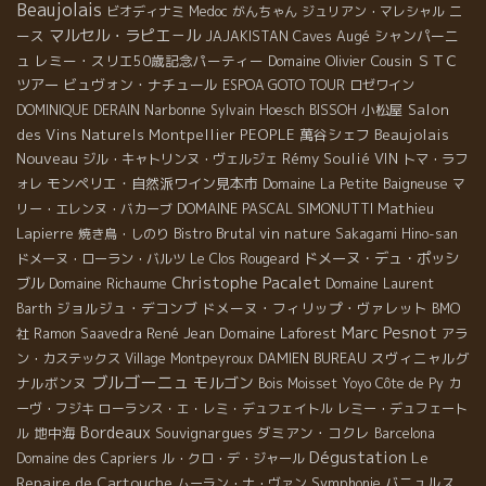
Beaujolais
ニ
ビオディナミ
Medoc
がんちゃん
ジュリアン・マレシャル
マルセル・ラピエ－ル
ース
Caves Augé
シャンパーニ
JAJAKISTAN
ュ
レミー・スリエ50歳記念パーティー
Domaine Olivier Cousin
ＳＴＣ
ツアー
ビュヴォン・ナチュール
ESPOA GOTO TOUR
ロゼワイン
Narbonne
小松屋
Salon
DOMINIQUE DERAIN
Sylvain Hoesch
BISSOH
Beaujolais
des Vins Naturels Montpellier
PEOPLE
萬谷シェフ
Nouveau
Rémy Soulié
VIN
ジル・キャトリンヌ・ヴェルジェ
トマ・ラフ
モンペリエ・自然派ワイン見本市
ォレ
Domaine La Petite Baigneuse
マ
DOMAINE PASCAL SIMONUTTI
Mathieu
リー・エレンヌ・バカーブ
Lapierre
Bistro Brutal
vin nature
焼き鳥・しのり
Sakagami Hino-san
ドメーヌ・デュ・ポッシ
ドメーヌ・ローラン・バルツ
Le Clos Rougeard
Christophe Pacalet
ブル
Domaine Richaume
Domaine Laurent
ジョルジュ・デコンブ
ドメーヌ・フィリップ・ヴァレット
Barth
BMO
Marc Pesnot
René Jean
Domaine Laforest
社
Ramon Saavedra
アラ
スヴィニャルグ
ン・カステックス
Village Montpeyroux
DAMIEN BUREAU
ブルゴーニュ
モルゴン
ナルボンヌ
Bois Moisset
Yoyo
Côte de Py
カ
ーヴ・フジキ
ローランス・エ・レミ・デュフェイトル
レミー・デュフェート
Bordeaux
地中海
Souvignargues
ダミアン・コクレ
ル
Barcelona
Dégustation
Le
Domaine des Capriers
ル・クロ・デ・ジャール
Repaire de Cartouche
Symphonie
バニュルス
ムーラン・ナ・ヴァン