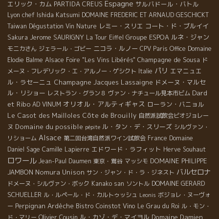
Espagne
エリック・カム
PARTIDA CREUS
サルバドール・バトル
Lyon chef Ishida Katsumi
DOMAINE FREDERIC ET ARNAUD GESCHICKT
レミー・スリエ
コート・ド・ブルイイ
Taiwan Dégustation Vin Nature
Jerome SAURIGNY
Groupe ESPOA
ルネ・ジャン
Sakura
La Tour Eiffel
ニコラ・ルノー
モニカさん
ジェラール・ゴビー
CPV Paris Office
Domaine
Champagne de Sousa
Elodie Balme
Alsace Foire "Les Vins Libérés"
ド
パリ
エマニュエ
メーヌ・フレデリック・エ・アルノー・ゲシクト
Italie
ル・ラセーニュ
Champagne Jacques Lassaigne
ドメーヌ・マルセ
Dard
ル・リショー
レストラン・グラン８
ヴァン・ナチュール見本市ビム
et Ribo
オリオル・アルティギャス
ローラン・バニョル
AD VINUM
Le Casot des Mailloles
Côte de Brouilly
自然派試飲会ビオジョレー
Domaine du possible
ル・タン・デ・スリーズ
ヌ
シルヴァン・
pépite
Alsace
リショーム
第二回台湾自然派ワイン試飲会
France
Domaine
エドワード・ラフィット
Daniel Sage
Camille Lapierre
Herve Souhaut
ロワール
DOMAINE PHILIPPE
Jean-Paul Daumen
東京・鴬谷
マッシモ
バルセロナ
JAMBON
Nomura Unison
サン・ジャン・ド・ラ・ジネスト
DOMAINE GERARD
ドメーヌ・シルヴァン・ボック
Kanako san
ソントル
SCHUELLER
ル・ルペール・ド・カルトゥッシュ
ボジョレ・ヌーヴォ
Leonis
Perpignan
Ardèche
Bistro Coinstot Vino
ー
Le Grau du Roi
ル・モン・
Olivier Cousin
ル・カゾ・デ・マイヨル
Domaine Damien
ド・マリー