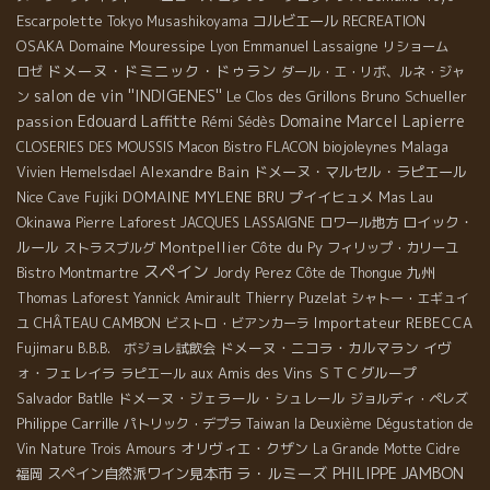
Escarpolette
コルビエール
Tokyo Musashikoyama
RECREATION
OSAKA
Domaine Mouressipe
Emmanuel Lassaigne
Lyon
リショーム
ドメーヌ・ドミニック・ドゥラン
ロゼ
ダール・エ・リボ、ルネ・ジャ
salon de vin ''INDIGENES''
Le Clos des Grillons
Bruno Schueller
ン
Edouard Laffitte
Domaine Marcel Lapierre
passion
Rémi Sédès
biojoleynes
Malaga
CLOSERIES DES MOUSSIS
Macon
Bistro FLACON
Alexandre Bain
ドメーヌ・マルセル・ラピエール
Vivien Hemelsdael
Nice
DOMAINE MYLENE BRU
プイイヒュメ
Mas Lau
Cave Fujiki
Okinawa
ロイック・
Pierre Laforest
JACQUES LASSAIGNE
ロワール地方
ルール
Montpellier
Côte du Py
ストラスブルグ
フィリップ・カリーユ
スペイン
九州
Bistro Montmartre
Jordy Perez
Côte de Thongue
Thomas Laforest
Yannick Amirault
Thierry Puzelat
シャトー・エギュイ
CHÂTEAU CAMBON
Importateur REBECCA
ユ
ビストロ・ビアンカーラ
ドメーヌ・ニコラ・カルマラン
イヴ
Fujimaru
B.B.B. ボジョレ試飲会
ォ・フェレイラ
aux Amis des Vins
ＳＴＣグループ
ラピエール
Salvador Batlle
ドメーヌ・ジェラール・シュレール
ジョルディ・ペレズ
Philippe Carrille
パトリック・デプラ
Taiwan la Deuxième Dégustation de
オリヴィエ・クザン
Vin Nature
Trois Amours
La Grande Motte
Cidre
ラ・ルミーズ
PHILIPPE JAMBON
スペイン自然派ワイン見本市
福岡