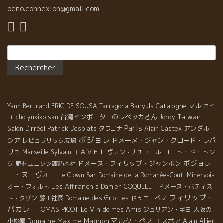
oeno.connexion@gmail.com
Rechercher :
Banyuls
Catalogne
マルセイ
Yann Bertrand
ERIC DE SOUSA
Tarragona
ユ
台湾インポーターのレベッカさん
Taiwan
cho yukiko san
Jordy
Paris
Salon L'irréel
Patrick Desplats
アンダル
タラゴナ
Alain Castex
ボジョレ
シア
ドメーヌ・ジャン・クロード・ラパ
レピュブリック広場
リュ
ＴＡＶＥＬ
コート・ド・トン
Marseille
Sylvain
ヴァン・ナチュール
ボジョレ
グ
ドメーヌ・フィリップ・ジャンボン
野村ユニソン諏訪本社
ー・ヌーヴォー
Le Clown Bar
Domaine de la Romanée-Conti
Minervois
Les Affranchis
オー・フォルト
Damien COQUELET
ドメーヌ・バティス
フィリップ・
ト・クザン
藤田社長
Domaine des Griottes
ドゥニ・ペノ
パカレ
THOMAS PICOT
Le Vin de mes Amis
ジュリアン・ギヨ
大阪の
マルク・ぺノ
Domaine Maxime Magnon
エスポア
Alain Allier
小松屋