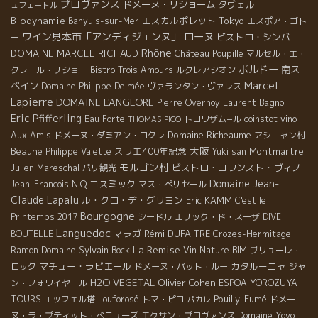
プロヴァンス
ドメーヌ・リショーム
タヴェル
ュフェートル
Biodynamie
エスカルポレット
Tokyo
Banyuls-sur-Mer
エスポア・ゴト
ローヌ
ワイン見本市「アンディジェンヌ」
ビストロ・シンバ
ー
Rhône
DOMAINE MARCEL RICHAUD
Château Poupille
マルセル・エ・
ボルドー
南ス
クレール・リショー
Bistro Trois Amours
ルクレアシオン
Marcel
ペイン
Domaine Philippe Delmée
ヴァランタン・ヴァレス
Lapierre
DOMAINE L'ANGLORE
Laurent Bagnol
Pierre Overnoy
Eric Pfifferling
Eau Forte
トロワザム−ル
coinstot vino
THOMAS PICO
Aux Amis
Domaine Richeaume
ドメーヌ・ダミアン・コクレ
アシニャン村
大阪
Beaune
スリエ400年記念
Montmartre
Philippe Valette
Yuki san
モルゴン村
ビストロ・コワンスト・ヴィノ
Julien Mareschal
パリ観光
Domaine Jean-
コスミック
Jean-Francois NIQ
マス・ぺリセール
Claude Lapalu
ル・クロ・デ・グリヨン
Eric KAMM
C'est le
Bourgogne
Printemps 2017
シードル
エリック・ド・スーザ
DIVE
Languedoc
マラガ
Rémi DUFAITRE
BOUTELLE
Crozes-Hermitage
La Remise
Domaine Sylvain Bock
Ramon
Vin Nature BIM
プリューレ・
マチュー・ラピエール
カタルーニャ
ロック
ドメーヌ・パット・ルー
ジャ
H2O VEGETAL
Olivier Cohen
ン・フォワイヤール
ESPOA YOROZUYA
Pouilly-Fumé
TOURS
エッフェル塔
Louforosé
トマ・ピコ
ドメー
パカレ
Domaine Yoyo
ヌ・ラ・プティット・べニューズ
エクサン・プロヴァンス