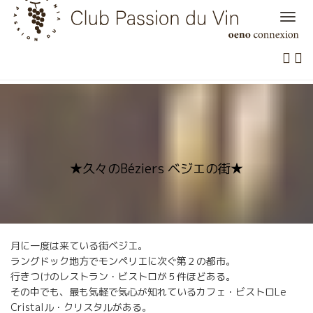
Skip
to
content
★久々のBéziers ベジエの街★
月に一度は来ている街ベジエ。
ラングドック地方でモンペリエに次ぐ第２の都市。
行きつけのレストラン・ビストロが５件ほどある。
その中でも、最も気軽で気心が知れているカフェ・ビストロLe
Cristalル・クリスタルがある。