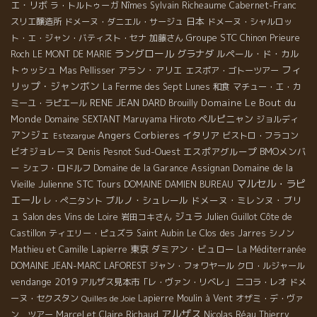
エ・リボ
ラ・トルトゥーガ
Nîmes
Sylvain Richeaume
Cabernet-Franc
日本
スリエ醸造所
ドメーヌ・ダニエル・サージュ
ドメーヌ・シャルロッ
Groupe STC
ト・エ・ジャン・バティスト・セナ
加藤さん
Chinon
Prieure
ラングロール
グラナダ
ルペール・ド・カル
Roch
LE MONT DE MARIE
フィ
トゥッシュ
アラン・アリエ
Mas Pellisser
エスポア・ゴトーツアー
リップ・ジャンボン
La Ferme des Sept Lunes
和食
マチュー・エ・カ
RENE JEAN DARD
Domaine Le Bout du
ミーユ・ラピエール
Brouilly
Monde
ペルピニャン
Domaine SEXTANT
Maruyama Hiroto
ジョルディ
アンジェ
Angers
Corbieres
イタリア
ビストロ・フラコン
Estezargue
ビオジョレーヌ
Sud-Ouest
エスポアグループ
BMOメンバ
Denis Pesnot
ー
Domaine de la
シェフ・ロドルフ
Domaine de la Garance
Assignan
マルセル・ラピ
Vieille Julienne
STC Tours
DOMAINE DAMIEN BUREAU
エール
ブルノ・シュレール
ドメーヌ・ミレンヌ・ブリ
レ・ぺニタント
ュ
ジュラ
Salon des Vins de Loire
岩田コキさん
Julien Guillot
Côte de
Castillon
ティエリー・ピュズラ
Saint Aubin
Le Clos des Jarres
シノン
東京
ダミアン・ビュロー
Mathieu et Camille Lapierre
La Méditerranée
DOMAINE JEAN-MARC LAFOREST
ジャン・フォワヤール
クロ・ルジャール
vendange 2019
アルザス見本市「レ・ヴァン・リベレ」
ニコラ・レオ
ドメ
ーヌ・セクスタン
Lapierre
Moulin à Vent
オザミ・デ・ヴァ
Quilles de Joie
アルザス
ン ツアー
Marcel et Claire Richaud
Nicolas Réau
Thierry