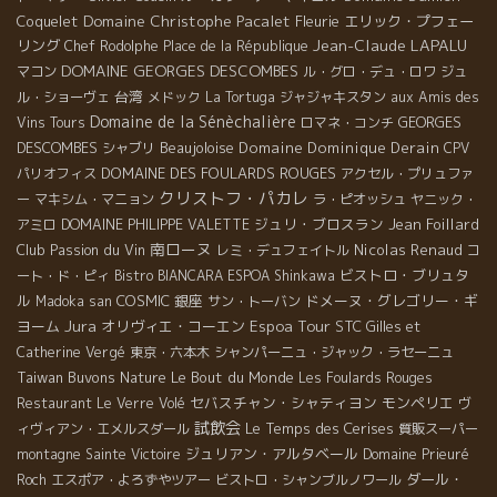
Domaine Christophe Pacalet
Coquelet
Fleurie
エリック・プフェー
Jean-Claude LAPALU
リング
Chef Rodolphe
Place de la République
DOMAINE GEORGES DESCOMBES
マコン
ル・グロ・デュ・ロワ
ジュ
台湾
ル・ショーヴェ
メドック
La Tortuga
ジャジャキスタン
aux Amis des
Domaine de la Sénèchalière
GEORGES
Vins Tours
ロマネ・コンチ
DESCOMBES
Beaujoloise
Domaine Dominique Derain
シャブリ
CPV
DOMAINE DES FOULARDS ROUGES
パリオフィス
アクセル・プリュファ
クリストフ・パカレ
ー
マキシム・マニョン
ラ・ピオッシュ
ヤニック・
ジュリ・ブロスラン
Jean Foillard
アミロ
DOMAINE PHILIPPE VALETTE
南ローヌ
Club Passion du Vin
Nicolas Renaud
レミ・デュフェイトル
コ
ビストロ・ブリュタ
ート・ド・ピィ
Bistro BIANCARA
ESPOA Shinkawa
ル
COSMIC
銀座
ドメーヌ・グレゴリー・ギ
Madoka san
サン・トーバン
Jura
Espoa Tour
ヨーム
オリヴィエ・コーエン
STC
Gilles et
Catherine Vergé
東京・六本木
シャンパーニュ・ジャック・ラセーニュ
Taiwan Buvons Nature
Le Bout du Monde
Les Foulards Rouges
セバスチャン・シャティヨン
モンペリエ
Restaurant Le Verre Volé
ヴ
試飲会
Le Temps des Cerises
ィヴィアン・エメルスダール
質販スーパー
ジュリアン・アルタベール
montagne Sainte Victoire
Domaine Prieuré
ダール・
Roch
エスポア・よろずやツアー
ビストロ・シャンブルノワール