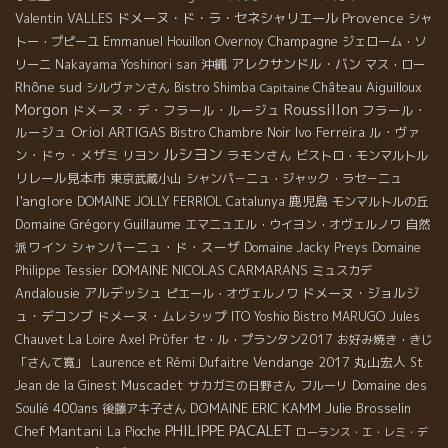
Provence
Valentin VALLES
ドメーヌ・ド・ラ・セネシャリエール
シャ
Champagne
トー・プピーユ
Emmanuel Houillon Overnoy
ジェローム・ソ
沖縄
アレクサンドル・バン
リーニ
Nakayama Yoshinori san
マス・ロー
Rhône sud
Château Aiguilloux
シルヴァンさん
Bistro Shimba
Capitaine
Morgon
Roussillon
ドメーヌ・デ・フラール・ルージュ
フラール・
Oriol ARTIGAS
ルージュ
Ivo Ferreira
ル・ヴァ
Bistro Chambre Noir
ルシヨン
ン・ドゥ・メザミ
ラモンさん
リヨン
ビストロ・モンマルトル
リレール見本市
東京武蔵小山
シャンパ－ニュ・ジャック・ラセ－ニュ
l'anglore
鹿児島
DOMAINE JOLLY FERRIOL
Catalunya
モンマルトルの丘
Domaine Grégory Guillaume
自然
エマニュエル・ウイヨン・オヴェルノワ
派ワイン
シャンパーニュ・ド・スーザ
Domaine Jacky Preys
Domaine
DOMAINE NICOLAS CARMARANS
Philippe Tessier
ミュスカデ
Andalousie
アルデッシュ
ドメーヌ・ジョルジ
ピエール・オヴェルノワ
ュ・デコンブ
ドメーヌ・ムレシップ
ITO Yoshio
Bistro MARUGO
Jules
Chauvet
La Loire
Axel Prϋfer
セ・ル・プランタン2017
お好み焼き・きじ
Vendange 2017
丸山宏人
「さんて寛」
Laurence et Rémi Dufaitre
St
Muscadet
Domaine des
Jean de la Ginest
サカガミの日野さん
フルーリ
Soulié 400ans
DOMAINE ERIC KAMM
Julie Brosselin
後藤アキ子さん
PHILIPPE PACALET
Chef Mantani
La Pioche
ローランス・エ・レミ・デ