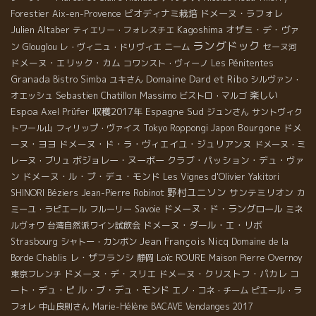
ビオディナミ栽培
ドメーヌ・ラフォレ
Forestier
Aix-en-Provence
Julien Altaber
Kagoshima
オザミ・デ・ヴァ
ティエリー・フォレスチエ
ラングドック
ン
Glouglou
レ・ヴィニュ・ドリヴィエ
ニーム
セーヌ河
ドメーヌ・エリック・カム
コワンスト・ヴィーノ
Les Pénitentes
Domaine Dard et Ribo
Granada
Bistro Simba
ユキさん
シルヴァン・
Sebastien Chatillon
Massimo
楽しい
オエッシュ
ビストロ・マルゴ
Espoa
収穫2017年
Espagne Sud
Axel Prüfer
ジュンさん
サントヴィク
Bourgone
ドメ
トワール山
フィリップ・ヴァイス
Tokyo Roppongi
Japon
ーヌ・ヨヨ
ドメーヌ・ド・ラ・ヴィエイユ・ジュリアンヌ
ドメーヌ・ミ
ボジョレー・ヌーボー
クラブ・パッション・デュ・ヴァ
レーヌ・ブリュ
ン
ドメーヌ・ル・ブ・デュ・モンド
Les Vignes d'Olivier
Yakitori
野村ユニソン
サンテミリオン
SHINORI
Béziers
Jean-Pierre Robinot
カ
ドメーヌ・ド・ラングロール
ミーユ・ラピエール
フルーリー
Savoie
ミネ
ドメーヌ・ダール・エ・リボ
ルヴォワ
台湾自然派ワイン試飲会
Jean François Nicq
Strasbourg
シャトー・カンボン
Domaine de la
レ・ザフランシ
Loïc ROURE
Borde
Chablis
静岡
Maison Pierre Overnoy
ドメーヌ・デ・スリエ
ドメーヌ・クリストフ・パカレ
コ
東京フレンチ
ート・デュ・ピ
ル・ブ・デュ・モンド
エノ・コネ・チーム
ピエール・ラ
フォレ
中山良則さん
Marie-Hélène BACAVE
Vendanges 2017