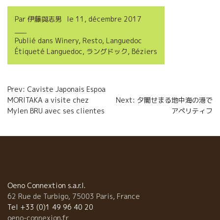
c
i
a
r
Par
伊藤與志男
le
11, décembre 2017
e
t
i
t
Publié dans
Winery
,
Resto
,
Languedoc
b
t
l
a
Étiqueté
Languedoc
,
ラングドック
,
Béziers
o
e
g
o
r
e
Navigation
Prev: Caviste Japonais Espoa
k
r
MORITAKA a visite chez
Next: 夕闇せまる地中海の港で
de
Mylen BRU avec ses clientes
アペリティフ
l’article
Oeno Connextion s.a.r.l.
62 Rue de Turbigo, 75003 Paris, France
Tel +33 (0)1 49 96 40 20
oeno-connexion.fr