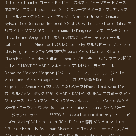
Bistro Montmartre
コート・ド・ピィ
エスポア・ゴトーツアー
ドメーヌ・
Espoa Tour
ＳＴＣグループ
ダミアン・コクレ
ドメーヌ・フレデリック・
Nomura Unison
Domaine
エ・アルノー・ゲシクト
ラ・ピオッシュ
Sylvain Bock
Domaine des Soulié
Sud-Ouest
オ
Domaine Elodie Balme
リヴィエ・クザン
タヴェル
domaine de l'anglore
ロマネ・コンチ
Gilles
et Catherine Vergé
B.B.B. ボジョレ試飲会
レミー・デュフェートル
Muscadet
サルバドール・バトル
Cabernet-Franc
Côte de Py
Le
パカレ
Dard et Ribo
地中海
Clos Rougeard
アシニャン村
Jordy Perez
Le
ボジ
Le Clos des Grillons
オザミ・デ・ヴァン
Clown Bar
Japon
マコン
ョレ
マルセル・ラピエール
マルセイユ
LE MONT DE MARIE
Domaine Maxime Magnon
ドメーヌ・デ・フラール・ルージュ
Le
Vin de mes Amis
Sakagami Hino-san
スリエ醸造所
Domaine Daniel
Bordeaux
Sage
Saint-Amour
中山良則さん
ミネルヴォワ
Nîmes
ドメー
コスミック
ビオ
ヌ・シルヴァン・ボック
和食
DOMAINE DAMIEN BUREAU
ジョレーヌ
ヴィヴィアン・エメルスダール
Restaurant Le Verre Volé
ド
Bourgone
Domaine Richaume
メーヌ・ローラン・バルツ
シャンパーニ
Languedoc
ュ・ジャック・ラセーニュ
ESPOA Shinkawa
ティエリー・ピ
スペイン
Roussillon
VIN
ュズラ
Laurence et Rémi Dufaitre
静岡
ルシヨ
Côte de Brouilly
Assignan
Alsace Foire "Les Vins Libérés"
ン
Club Passion du Vin
ドメーヌ・ジェラール・シュレール
Visite