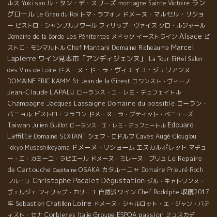
ラン
ルス
ル・タン・デ・スリーズ
Yuki san
montagne Sainte Victoire
グロール
ドメーヌ・マルセル・リショ
Le Grau du Roi
トマ・ラフォレ
ー
ビストロ・シャンブルノワール
フィリップ・ヴァイス
クロ・ルジャール
Alsace
Domaine de la Borde
Les Pénitentes
メドック
イーストライン
ビ
Marcel
Chef Mantani
Domaine Richeaume
ストロ・モンマルトル
Lapierre
ワイン見本市「アンディジェンヌ」
La Tour Eiffel
Salon
ドメーヌ・ド・ラ・ヴィエイユ・ジュリアンヌ
des Vins de Loire
DOMAINE ERIC KAMM
St Jean de la Ginest
コワンスト・ヴィーノ
Jean-Claude LAPALU
ローランス・エ・レミ・デュフェイトル
Champagne Jacques Lassaigne
Domaine du possible
ローラン・
バニョル
ビストロ・フラコン
ドメーヌ・ラ・プティット・べニューズ
Edouard
Taiwan
Julien Guillot
ローランス・エ・レミ・デュフェートル
Laffitte
Caves Augé
Domaine SEXTANT
シェフ・ロドルフ
Glouglou
ドメーヌ・リショーム
エスカルポレット
Tokyo Musashikoyama
マチュ
Le Repaire
ー・エ・カミーユ・ラピエール
ドメーヌ・ミレーヌ・ブリュ
de Cartouche
OSAKA
カタルーニャ
Domaine Prieuré Roch
Capitaine
Christophe Pacalet
Dégustation
フルーリ
ジル・キャトリンヌ・
自然派ワイン
収穫2017
ヴェルジェ
フィリップ・カリーユ
Chef Rodolphe
Loire
年
Sebastien Chatillon
ドメーヌ・シャルロット・エ・ジャン・バテ
Corbieres
Groupe ESPOA
passion
ィスト・セナ
Italie
ミュスカデ