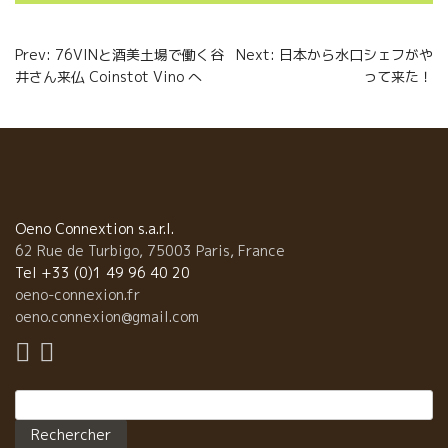
o
r
e
Navigation
k
r
Prev: 76VINと酒美土場で働く谷
Next: 日本から水口シェフがや
井さん来仏 Coinstot Vino へ
って来た！
de
l’article
Oeno Connextion s.a.r.l.
62 Rue de Turbigo, 75003 Paris, France
Tel +33 (0)1 49 96 40 20
oeno-connexion.fr
oeno.connexion@gmail.com
Rechercher :