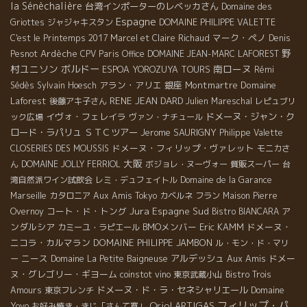
la Sénèchalière
台湾インポーターのレベッカさん
Domaine des
Espagne
Griottes
ジャジャキスタン
DOMAINE PHILIPPE VALETTE
マーク・ペノ
C'est le Printemps 2017
Marcel et Claire Richaud
Denis
野
Ardèche
Pesnot
CPV Paris Office
DOMAINE JEAN-MARC LAFOREST
村ユニソン
ボルドー
南ローヌ
ESPOA YOROZUYA TOURS
Rémi
アラン・アリエ
銀座
Montmartre
Domaine
Sédès
Sylvain Hoesch
Laforest
RENE JEAN DARD
後藤アキ子さん
Julien Mareschal
レピュブリ
イヴォ・フェレイラ
ドメーヌ・ジャン・ク
ック広場
ヴァン・ナチュール
ロード・ラパリュ
ＳＴＣツアー
Jerome SAURIGNY
Philippe Valette
ドメーヌ・フィリップ・ヴァレット
CLOSERIES DES MOUSSIS
モニカさ
大阪
ん
DOMAINE JOLLY FERRIOL
ボジョレ・ヌーヴォー
質販スーパー
台
湾自然派ワイン試飲会
レミ・デュフェイトル
Domaine de la Garance
Marseille
カタロニア
Aux Amis Tokyo
カベルネ フラン
Maison Pierre
Jura
コート・ド・トング
Espagne Sud
ア
Overnoy
Bistro BIANCARA
ンダルシア
BMOメンバー
Eric KAMM
ドメーヌ・
カミーユ・ラピエール
ニコラ・カルマラン
DOMAINE PHILIPPE JAMBON
ル・モン・ド・マリ
ニース
アルデッシュ
Aux Amis
ドメー
ー
Domaine La Petite Baigneuse
ヌ・グレゴリー・ギヨーム
coinstot vino
東京武蔵小山
Bistro Trois
ドメーヌ・ド・ラ・セネシャリエール
Domaine
Amours
東京フレンチ
フィリップ・パ
Oriol ARTIGAS
Yoyo
お好み焼き・きじ「さんて寛」