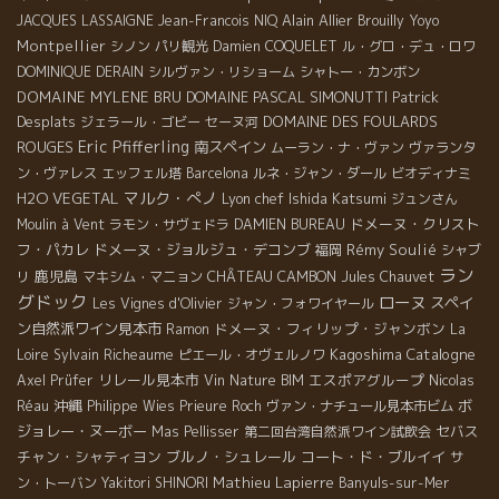
Alain Allier
JACQUES LASSAIGNE
Jean-Francois NIQ
Brouilly
Yoyo
Montpellier
シノン
パリ観光
Damien COQUELET
ル・グロ・デュ・ロワ
DOMINIQUE DERAIN
シルヴァン・リショーム
シャトー・カンボン
DOMAINE MYLENE BRU
DOMAINE PASCAL SIMONUTTI
Patrick
Desplats
DOMAINE DES FOULARDS
ジェラール・ゴビー
セーヌ河
Eric Pfifferling
ROUGES
南スペイン
ムーラン・ナ・ヴァン
ヴァランタ
ン・ヴァレス
エッフェル塔
Barcelona
ルネ・ジャン・ダール
ビオディナミ
マルク・ぺノ
H2O VEGETAL
Lyon chef Ishida Katsumi
ジュンさん
ドメーヌ・クリスト
Moulin à Vent
ラモン・サヴェドラ
DAMIEN BUREAU
フ・パカレ
ドメーヌ・ジョルジュ・デコンブ
Rémy Soulié
福岡
シャブ
ラン
鹿児島
CHÂTEAU CAMBON
リ
マキシム・マニョン
Jules Chauvet
グドック
ローヌ
スペイ
Les Vignes d'Olivier
ジャン・フォワイヤール
ン自然派ワイン見本市
ドメーヌ・フィリップ・ジャンボン
Ramon
La
Kagoshima
Catalogne
Loire
Sylvain Richeaume
ピエール・オヴェルノワ
リレール見本市
エスポアグループ
Axel Prüfer
Vin Nature BIM
Nicolas
沖縄
ボ
Réau
Philippe Wies
Prieure Roch
ヴァン・ナチュール見本市ビム
ジョレー・ヌーボー
セバス
Mas Pellisser
第二回台湾自然派ワイン試飲会
チャン・シャティヨン
ブルノ・シュレール
コート・ド・ブルイイ
サ
Mathieu Lapierre
ン・トーバン
Yakitori SHINORI
Banyuls-sur-Mer