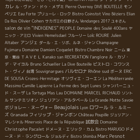
カレ
ル・ヴァン・ドゥ・メザミ
モン
Pierre Overnoy
DIVE BOUTELLE
ペリエ
Bistro Coinstot Vino
Eau Forte
プリューレ・ロック
Béziers
Elian
Olivier Cohen
Da Ros
サカガミの日野さん
Vendanges 2017
ユキさん
salon de vin ''INDIGENES''
PEOPLE
Domaine des Soulié 400ans
ヤ
Loïc ROURE
Julien
ニック・アミロ
Vivien Hemelsdael
フルーリー
アンジェ
Altaber
Champagne
ダール・エ・リボ、ルネ・ジャン
Domaine Damien Coquelet
Fujimaru
Bistro Chambre Noir
ニーム
東
l'anglore
ＴＡＶＥＬ
ル・カゾ・
京・鴬谷
Kanako san
RECREATION
デ・マイヨル
Bruno Schueller
ビストロ・コワンス
La Dive Bouteille
バルセロナ
Rhône sud
ト・ヴィノ
台湾
Souvignargues
ボーヌ
ERIC
オリヴィエ・コーエン
DE SOUSA
Crozes-Hermitage
La Méditerranée
Massimo
シャンパーニュ・
Camille Lapierre
La Ferme des Sept Lunes
ド・スーザ
Mas Lau
DOMAINE MARCEL RICHAUD
La Tortuga
ソント
サンテミリオン
ジュリアン・アルタベール
ル
La Grande Motte
Savoie
Beaujolais
ロワール
ボジョレー・ヌーヴォー
ラ・ルミー
Lyon
ズ
フィリップ・ジャンボン
Granada
Château Poupille
ジュリアン・
試飲会
Domaine
マレシャル
Minervois
Place de la République
Christophe Pacalet
ドメーヌ・エリック・カム
ドメ
Bistro MARUGO
Marc Pesnot
ーヌ・ド・ラングロール
ジョルディ
Bistro Shimba