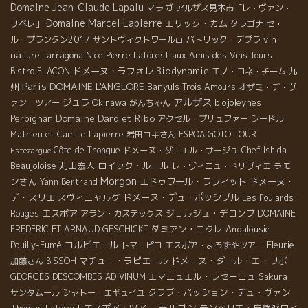
Domaine Jean-Claude Lapalu
マラガ
アルザス見本市「レ・ヴァン・
Domaine Marcel Lapierre
エリック・カム
リベレ」
タラゴナ
セ・
vin
ル・プランタン2017
サントヴィクトワール山
パトリック・デプラ
nature
Nice
Tarragona
Pierre Laforest
aux Amis des Vins Tours
ドメーヌ・ラフォレ
Biodynamie
九
Bistro FLACON
エノ・コネ・チーム
Paris
DOMAINE L'ANGLORE
州
Banyuls
Trois Amours
オザミ・デ・ヴ
アルザス
ジュラ
Okinawa
biojoleynes
ァン ツアー
がんちゃん
Domaine Dard et Ribo
Perpignan
アクセル・プリュファー
シードル
Mathieu et Camille Lapierre
岩田コキさん
ESPOA GOTO TOUR
Côte de Thongue
ドメーヌ・ダニエル・サージュ
Chef Ishida
Estezargue
Beaujoloise
丸山宏人
ロイック・ルール
ラモ
レ・ヴィニュ・ドリヴィエ
Morgon
ンさん
エドゥワール・ラフィット
ドメーヌ・
Yann Bertrand
デ・スリエ
スヴィニャルグ
ドメーヌ・デュ・ポッシブル
Les Foulards
エスポア
ジョルジュ・デコンブ
Rouges
アラン・カステックス
DOMAINE
ダミアン・コクレ
Andalousie
FREDERIC ET ARNAUD GESCHICKT
Pouilly-Fumé
コルビエール
Fleurie
トマ・ピコ
エスポア・よろずやツアー
マチュー・ラピエール
ドメーヌ・ダール・エ・リボ
加藤さん
BISSOH
GEORGES DESCOMBES
エマニュエル・ラセーニュ
AD VINUM
Sakura
クラブ・パッション・デュ・ヴァン
サンタムール
シャトー・エギュイユ
モルゴン
エスポア・ツアー
モンペリエ・自然派ワイ