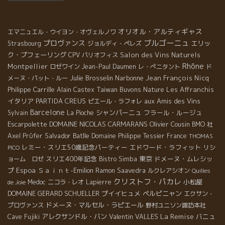
オリオル・アルティギャス
エマニュエル・ウイヨン・オヴェルノワ
ブルゴーニュ
プロヴァンス
エリッ
Strasbourg
ジョルディ・ペレズ
ク・プフェーリング
Salon des Vins Naturels
CPV パリオフィス
Rhône
Montpellier
ロゼワイン
Jean-Paul Daumen
レ・ぺニタント
ド
Julie Brosselin
Narbonne
Jean François Nicq
メーヌ・パット・ルー
Philippe Carrille
Taiwan Buvons Nature
Les Affranchis
Alain Castex
イタリア
PARTIDA CREUS
aux Amis des Vins
ピエール・ラフォレ
Barcelone
シャンパーニュ
フラール・ルージュ
Sylvain
La Pioche
Escarpolette
DOMAINE NICOLAS CARMARANS
Olivier Cousin
BMO 社
Salvador Batlle
Axel Prϋfer
Domaine Philippe Tessier
France
THOMAS
レミー・スリエ50歳記念パーティー
エドワード・ラフィット
リシ
PICO
スリエ400年記念
東京
ドメーヌ・ムレシッ
ョーム ロゼ
Bistro Simba
プ
Espoa
Ｓａｉｎｔ-Emilion
Ramon Saavedra
ルクレアシオン
Quilles
クリストフ・パカレ
小松屋
Medoc
ニコラ・レオ
Lapierre
de Joie
DOMAINE GERARD SCHUELLER
プイイヒュメ
ペルピニャン
エクサン・
ドメーヌ・マルセル・ラピエール
プロヴァンス
野村ユニソン諏訪本社
La Remise
アレクサンドル・バン
Valentin VALLES
バニュ
Cave Fujiki