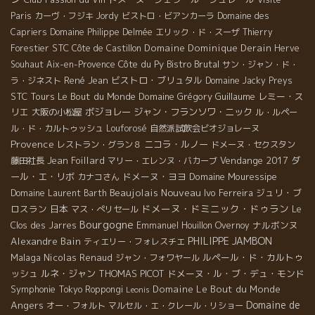
Paris
カーヴ・フジキ
Jordy
ビストロ・ビアンカーラ
Domaine des
Capriers
Domaine Philippe Delmée
エリック・ド・スーザ
Thierry
STC
Domaine Dominique Derain
Forestier
Côte de Castillon
Herve
Côte du Py
Bistro Brutal
Souhaut
Aix-en-Provence
サン・ジャン・ド・
René Jean
ビストロ・ブリュタル
ラ・ジネスト
Domaine Jacky Preys
STC Tours
Le Bout du Monde
Domaine Grégory Guillaume
レミー・ス
リエ
ボジョレー
ジャン・フランソワ・ニック
大阪の小松屋
ル・ルペー
ル・ド・カルトゥッシュ
Louforosé
自然派試飲会ビオジョレーヌ
Provence
ニコラ・ルノー
レストラン・グラン８
ドメーヌ・セクスタン
Jean Foillard
Vendange 2017
ダ
藤田社長
マリー・エレンヌ・バカーブ
ール・エ・リボ
ドメーヌ・ヨヨ
Domaine Mouressipe
カナコさん
Beaujolais Nouveau
Ivo Ferreira
ジュリ・ブ
Domaine Laurent Barth
ドメーヌ・ドミニック・ドゥラン
ロスラン
日本
マス・ぺリセール
Le
Bourgogne
ナルボンヌ
Clos des Jarres
Emmanuel Houillon Overnoy
PHILIPPE JAMBON
Alexandre Bain
ティエリー・フォレスチエ
Malaga
Nicolas Renaud
ルペール・ド・カルトゥ
ジャン・フォワヤール
ッシュ
ルネ・ジャン
THOMAS PICOT
ドメーヌ・ル・ブ・デュ・モンド
Symphonie
Domaine Le Bout du Monde
Tokyo Roppongi
Leonis
Angers
Domaine de
オー・フォルト
マルセル・エ・クレール・リショー