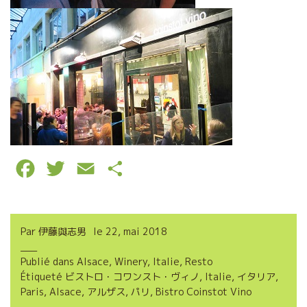
F
T
E
P
a
w
m
a
c
i
a
r
Par
伊藤與志男
le
22, mai 2018
e
t
i
t
Publié dans
Alsace
,
Winery
,
Italie
,
Resto
b
t
l
a
Étiqueté
ビストロ・コワンスト・ヴィノ
,
Italie
,
イタリア
,
o
e
g
Paris
,
Alsace
,
アルザス
,
パリ
,
Bistro Coinstot Vino