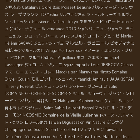
Thomas Laforest
ン見本市
Beaune
パルティーダ・クレウ
Catalunya
Cidre
Bois Moisset
ス
レ・ザフランシ
ITO Yoshio
シルヴァンさん
ラ・トルトゥーガ
シルヴァ
Tokyo
ダミアン・ビュロー
ビ
ン・オエッシュ
Passion et Nature
Macon
ュヴォン・ナチュール
vendange 2019
シャンパ－ニュ・ジャック・ラセ
コート・デュ・ピ
－ニュ
ル・クロ・デ・ジャール
ストラスブルグ
Marie-
マルセル・ラピエ－ル
ビオディナミ
Hélène BACAVE
ジュリアン・ギヨ
栽培
ドメーヌ・ミレンヌ・ブリ
モンマルトルの丘
Village Montpeyroux
ュ
Château Aiguilloux
Emmanuel
ビストロ・マルゴ
東京・六本木
Lassaigne
Importateur REBECCA
ジェローム・ソリーニ
Chinon
pépite
Domaine
マス・ロー
エスポア・ゴトー
Madoka san
Maruyama Hiroto
モルゴン村
Olivier Cousin
ドゥニ・ペノ
Yannick Amirault
JAJAKISTAN
ビストロ・シンバ
Thierry Puzelat
シャトー・プピーユ
Chablis
DOMAINE GEORGES DESCOMBES
ジャン・クロ
ジュル・ショーヴェ
ード・ラパリュ
萬谷シェフ
Nakayama Yoshinori san
ヴィニ・シュッド
Laurent Bagnol
ル・ブ・デ
見本市
トロワザム−ル
Saint Aubin
マッシモ
ュ・モンド
COSMIC
Domaine de la Vieille Julienne
ドメーヌ・バティス
グラナダ
ト・クザン
ロワール地方
Taiwan Dégustation Vin Nature
Champagne de Sousa
Salon L'irréel
石田シェフ
リヨン
Taiwan la
Le Casot des Mailloles
Deuxième Dégustation de Vin Nature
Jean-