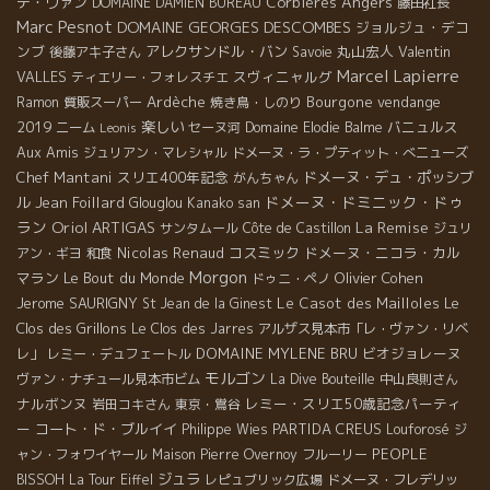
Angers
デ・ヴァン
Corbieres
DOMAINE DAMIEN BUREAU
藤田社長
Marc Pesnot
DOMAINE GEORGES DESCOMBES
ジョルジュ・デコ
ンブ
アレクサンドル・バン
丸山宏人
Valentin
後藤アキ子さん
Savoie
Marcel Lapierre
VALLES
スヴィニャルグ
ティエリー・フォレスチエ
Ardèche
Bourgone
vendange
Ramon
質販スーパー
焼き鳥・しのり
2019
楽しい
バニュルス
ニーム
セーヌ河
Domaine Elodie Balme
Leonis
Aux Amis
ジュリアン・マレシャル
ドメーヌ・ラ・プティット・べニューズ
Chef Mantani
スリエ400年記念
ドメーヌ・デュ・ポッシブ
がんちゃん
ドメーヌ・ドミニック・ドゥ
ル
Jean Foillard
Glouglou
Kanako san
ラン
Oriol ARTIGAS
La Remise
サンタムール
Côte de Castillon
ジュリ
Nicolas Renaud
コスミック
ドメーヌ・ニコラ・カル
アン・ギヨ
和食
Morgon
マラン
Le Bout du Monde
Olivier Cohen
ドゥニ・ペノ
Jerome SAURIGNY
Le Casot des Mailloles
Le
St Jean de la Ginest
Clos des Grillons
Le Clos des Jarres
アルザス見本市「レ・ヴァン・リベ
DOMAINE MYLENE BRU
ビオジョレーヌ
レ」
レミー・デュフェートル
モルゴン
ヴァン・ナチュール見本市ビム
La Dive Bouteille
中山良則さん
ナルボンヌ
レミー・スリエ50歳記念パーティ
岩田コキさん
東京・鴬谷
ー
コート・ド・ブルイイ
PARTIDA CREUS
Philippe Wies
Louforosé
ジ
PEOPLE
ャン・フォワイヤール
Maison Pierre Overnoy
フルーリー
ジュラ
BISSOH
La Tour Eiffel
レピュブリック広場
ドメーヌ・フレデリッ