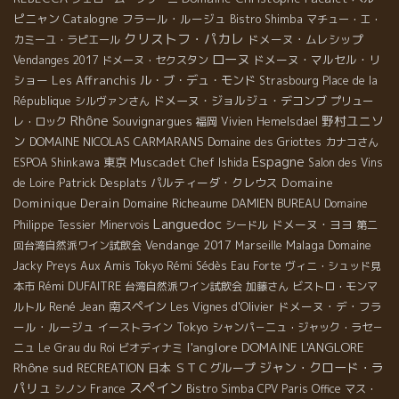
ピニャン
Catalogne
フラール・ルージュ
Bistro Shimba
マチュー・エ・
クリストフ・パカレ
ドメーヌ・ムレシップ
カミーユ・ラピエール
ローヌ
ドメーヌ・マルセル・リ
Vendanges 2017
ドメーヌ・セクスタン
ショー
Les Affranchis
ル・ブ・デュ・モンド
Strasbourg
Place de la
ドメーヌ・ジョルジュ・デコンブ
République
シルヴァンさん
プリュー
Rhône
野村ユニソ
Souvignargues
レ・ロック
福岡
Vivien Hemelsdael
ン
DOMAINE NICOLAS CARMARANS
Domaine des Griottes
カナコさん
Espagne
東京
Muscadet
ESPOA Shinkawa
Chef Ishida
Salon des Vins
Patrick Desplats
パルティーダ・クレウス
Domaine
de Loire
Dominique Derain
Domaine Richeaume
DAMIEN BUREAU
Domaine
Languedoc
ドメーヌ・ヨヨ
Philippe Tessier
Minervois
シードル
第二
Vendange 2017
Malaga
回台湾自然派ワイン試飲会
Marseille
Domaine
Jacky Preys
Aux Amis Tokyo
Rémi Sédès
Eau Forte
ヴィニ・シュッド見
Rémi DUFAITRE
本市
台湾自然派ワイン試飲会
加藤さん
ビストロ・モンマ
René Jean
南スペイン
ドメーヌ・デ・フラ
ルトル
Les Vignes d'Olivier
ール・ルージュ
Tokyo
イーストライン
シャンパ－ニュ・ジャック・ラセ－
l'anglore
DOMAINE L'ANGLORE
ニュ
Le Grau du Roi
ビオディナミ
Rhône sud
ジャン・クロード・ラ
日本
ＳＴＣグループ
RECREATION
スペイン
パリュ
シノン
France
Bistro Simba
CPV Paris Office
マス・