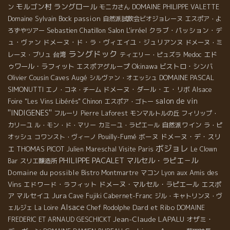
モルゴン村
ラングロール
ン
モニカさん
DOMAINE PHILIPPE VALETTE
Domaine Sylvain Bock
passion
自然派試飲会ビオジョレーヌ
エスポア・よ
Sebastien Chatillon
Salon L'irréel
クラブ・パッション・デ
ろずやツアー
ュ・ヴァン
ドメーヌ・ド・ラ・ヴィエイユ・ジュリアンヌ
ドメーヌ・ミ
ラングドック
台湾
エド
レーヌ・ブリュ
ティエリー・ピュズラ
Medoc
ゥワール・ラフィット
エスポアグループ
Okinawa
ビストロ・シンバ
Olivier Cousin
Caves Augé
DOMAINE PASCAL
シルヴァン・オエッシュ
SIMONUTTI
ドメーヌ・ダール・エ・リボ
エノ・コネ・チーム
Alsace
salon de vin
Foire "Les Vins Libérés"
Chinon
エスポア・ゴトー
''INDIGENES''
フルーリ
Pierre Laforest
モンマルトルの丘
フィリップ・
自然派ワイン
カリーユ
ル・モン・ド・マリー
カミーユ・ラピエール
ラ・ピ
Pouilly-Fumé
ボーヌ
ドメーヌ・デ・スリ
オッシュ
コワンスト・ヴィーノ
ボジョレ
エ
THOMAS PICOT
Julien Mareschal
Visite Paris
Le Clown
PHILIPPE PACALET
マルセル・ラピエ－ル
Bar
スリエ醸造所
Domaine du possible
aux Amis des
Bistro Montmartre
マコン
Lyon
Vins
エドワード・ラフィット
ドメーヌ・マルセル・ラピエール
エスポ
Jura
ア
マルセイユ
Cave Fujiki
Cabernet-Franc
ジル・キャトリンヌ・ヴ
Alsace
Dard et Ribo
ェルジェ
La Loire
Chef Rodolphe
DOMAINE
Jean-Claude LAPALU
オザミ・
FREDERIC ET ARNAUD GESCHICKT