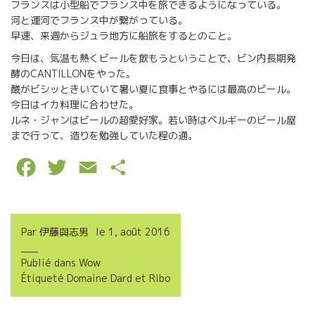
フランスは小型船でフランス中を旅できるようになっている。
河と運河でフランス中が繋がっている。
早速、来週からジュラ地方に船旅をするとのこと。
今日は、気温も熱くビールを飲もうということで、ビン内長期発
酵のCANTILLONをやった。
酸がビシッときいていて暑い夏に食事とやるには最高のビール。
今日はイカ料理に合わせた。
ルネ・ジャンはビールの超愛好家。若い時はベルギーのビール屋
まで行って、造りを勉強していた程の通。
F
T
E
P
a
w
m
a
c
i
a
r
Par
伊藤與志男
le
1, août 2016
e
t
i
t
Publié dans
Wow
b
t
l
a
Étiqueté
Domaine Dard et Ribo
o
e
g