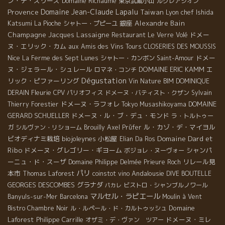
ン・デ・スリーズ
Domaine Richaume
東京武蔵小山
ルクレアシオン
Provence
Domaine Jean-Claude Lapalu
Taiwan
Lyon chef Ishida
Katsumi
銀座
Alexandre Bain
La Pioche
シャトー・プピーユ
Champagne Jacques Lassaigne
ドメー
Restaurant Le Verre Volé
ヌ・エリック・カム
aux Amis des Vins Tours
CLOSERIES DES MOUSSIS
Nice
ドメー
La Ferme des Sept Lunes
シャトー・カンボン
Saint-Amour
ヌ・ジェラール・シュレール
DOMAINE ERIC KAMM
エ
ロマネ・コンチ
Dégustation
リック・ピファーリング
Vin Nature BIM
DOMINIQUE
Fleurie
DERAIN
CPV パリオフィス
ドメーヌ・バティスト・クザン
Sylvain
ドメーヌ・ラフォレ
DOMAINE
Thierry Forestier
Tokyo Musashikoyama
GERARD SCHUELLER
ドメーヌ・ル・ブ・デュ・モンド
ラ・トルトゥー
ル・カゾ・デ・マイヨル
ガ
シルヴァン・リショーム
Brouilly
Axel Prüfer
Domaine Dard et
ビオディナミ栽培
biojoleynes
小松屋
Elian Da Ros
Ribo
ドメーヌ・グレゴリー・ギヨーム
シャンパ
ボジョレ・ヌーヴォー
ーニュ・ド・スーザ
リレール見
Domaine Philippe Delmée
Prieure Roch
パリ
本市
Andalousie
Thomas Laforest
coinstot vino
DIVE BOUTELLE
GEORGES DESCOMBES
グラナダ
ビストロ・シャンブルノワール
パカレ
マルセル・ラピエール
Banyuls-sur-Mer
Barcelona
Moulin à Vent
Domaine
Bistro Chambre Noir
ル・ルペール・ド・カルトゥッシュ
Laforest
Philippe Carrille
ドメーヌ・ミレ
オザミ・デ・ヴァン ツアー