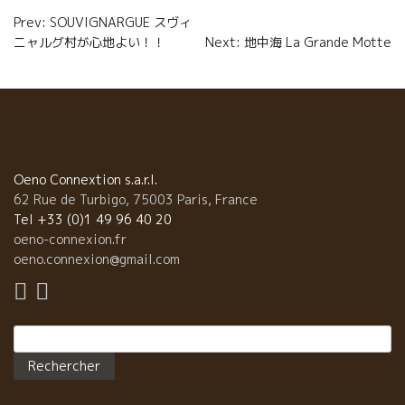
o
r
e
Navigation
Prev: SOUVIGNARGUE スヴィ
k
r
ニャルグ村が心地よい！！
Next: 地中海 La Grande Motte
de
l’article
Oeno Connextion s.a.r.l.
62 Rue de Turbigo, 75003 Paris, France
Tel +33 (0)1 49 96 40 20
oeno-connexion.fr
oeno.connexion@gmail.com
Rechercher :