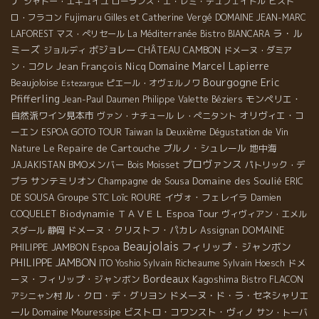
ナ
シャトー・エギュイユ
ローランス・エ・レミ・デュフェイトル
ビスト
ロ・フラコン
Fujimaru
Gilles et Catherine Vergé
DOMAINE JEAN-MARC
ラ・ル
LAFOREST
マス・ぺリセール
La Méditerranée
Bistro BIANCARA
ミーズ
ボジョレー
CHÂTEAU CAMBON
ジョルディ
ドメーヌ・ダミア
Domaine Marcel Lapierre
Jean François Nicq
ン・コクレ
Bourgogne
Eric
Beaujoloise
ピエール・オヴェルノワ
Estezargue
Pfifferling
モンペリエ・
Jean-Paul Daumen
Philippe Valette
Béziers
自然派ワイン見本市
オリヴィエ・コ
ヴァン・ナチュール
レ・ぺニタント
ーエン
ESPOA GOTO TOUR
Taiwan la Deuxième Dégustation de Vin
Le Repaire de Cartouche
ブルノ・シュレール
地中海
Nature
プロヴァンス
BMOメンバー
JAJAKISTAN
Bois Moisset
パトリック・デ
サンテミリオン
Champagne de Sousa
Domaine des Soulié
プラ
ERIC
Groupe STC
Loïc ROURE
イヴォ・フェレイラ
DE SOUSA
Damien
Espoa Tour
Biodynamie
ＴＡＶＥＬ
COQUELET
ヴィヴィアン・エメル
ドメーヌ・クリストフ・パカレ
DOMAINE
スダール
静岡
Assignan
Beaujolais
フィリップ・ジャンボン
PHILIPPE JAMBON
Espoa
PHILIPPE JAMBON
ドメ
ITO Yoshio
Sylvain Richeaume
Sylvain Hoesch
Bordeaux
ーヌ・フィリップ・ジャンボン
Kagoshima
Bistro FLACON
ル・クロ・デ・グリヨン
ドメーヌ・ド・ラ・セネシャリエ
アシニャン村
ール
Domaine Mouressipe
ビストロ・コワンスト・ヴィノ
サン・トーバ