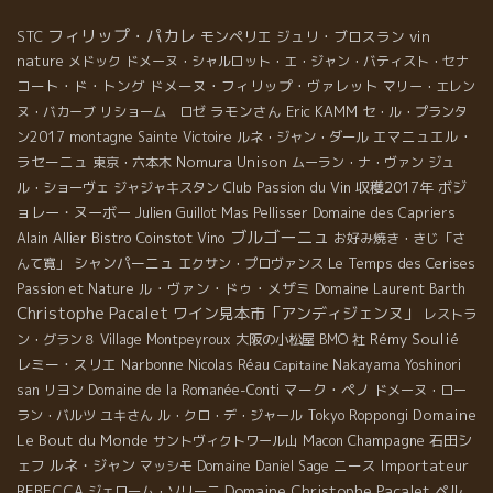
フィリップ・パカレ
STC
モンペリエ
ジュリ・ブロスラン
vin
nature
メドック
ドメーヌ・シャルロット・エ・ジャン・バティスト・セナ
コート・ド・トング
ドメーヌ・フィリップ・ヴァレット
マリー・エレン
ラモンさん
Eric KAMM
ヌ・バカーブ
リショーム ロゼ
セ・ル・プランタ
エマニュエル・
ン2017
montagne Sainte Victoire
ルネ・ジャン・ダール
ラセーニュ
Nomura Unison
東京・六本木
ムーラン・ナ・ヴァン
ジュ
Club Passion du Vin
収穫2017年
ボジ
ル・ショーヴェ
ジャジャキスタン
ョレー・ヌーボー
Julien Guillot
Mas Pellisser
Domaine des Capriers
ブルゴーニュ
Alain Allier
Bistro Coinstot Vino
お好み焼き・きじ「さ
シャンパーニュ
Le Temps des Cerises
んて寛」
エクサン・プロヴァンス
ル・ヴァン・ドゥ・メザミ
Passion et Nature
Domaine Laurent Barth
Christophe Pacalet
ワイン見本市「アンディジェンヌ」
レストラ
Rémy Soulié
ン・グラン８
Village Montpeyroux
大阪の小松屋
BMO 社
レミー・スリエ
Narbonne
Nicolas Réau
Nakayama Yoshinori
Capitaine
マーク・ペノ
san
リヨン
Domaine de la Romanée-Conti
ドメーヌ・ロー
Domaine
ラン・バルツ
ユキさん
ル・クロ・デ・ジャール
Tokyo Roppongi
Le Bout du Monde
Champagne
石田シ
サントヴィクトワール山
Macon
ェフ
ルネ・ジャン
ニース
Importateur
マッシモ
Domaine Daniel Sage
Domaine Christophe Pacalet
REBECCA
ペル
ジェローム・ソリーニ