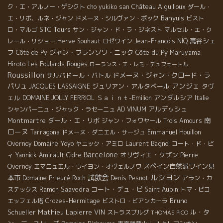
Château Aiguilloux
ク・エ・アルノー・ゲシクト
cho yukiko san
ダール・
Banyuls
エ・リボ、ルネ・ジャン
ドメーヌ・シルヴァン・ボック
ビスト
STC Tours
ロ・マルゴ
サン・ジャン・ド・ラ・ジネスト
マルセル・エ・ク
萬谷シェ
レール・リショー
Herve Souhaut
ロゼワイン
Jean-Francois NIQ
フ
ジャン・フランソワ・ニック
Côte du Py
Côte de Py
Maruyama
Hiroto
Les Foulards Rouges
ローランス・エ・レミ・デュフェートル
Roussillon
サルバドール・バトル
ドメーヌ・ジャン・クロード・ラ
アンジェ
パリュ
ジュリアン・アルタベール
タヴ
JACQUES LASSAIGNE
ェル
Ｓａｉｎｔ-Emilion
アンダルシア
DOMAINE JOLLY FERRIOL
Italie
アルデッシュ
シャンパーニュ・ジャック・ラセーニュ
AD VINUM
南
Montmartre
ダール・エ・リボ
ジャン・フォワヤール
Trois Amours
ローヌ
Tarragona
ドメーヌ・ダニエル・サージュ
Emmanuel Houillon
Domaine Yoyo
Laurent Bagnol
Overnoy
ヤニック・アミロ
コート・ド・ピ
Barcelone
オリヴィエ・クザン
ィ
Yannick Amirault
Cidre
Pierre
スペイン自然派ワイン見
Overnoy
エマニュエル・ウイヨン・オヴェルノワ
ルシヨン
試飲会
本市
Domaine Prieuré Roch
Denis Pesnot
アラン・カ
コート・デュ・ピ
ステックス
Ramon Saavedra
Saint Aubin
トマ・ピコ
Bruno
エッフェル塔
Crozes-Hermitage
ビストロ・ビアンカーラ
Schueller
Mathieu Lapierre
VIN
ル・タ
ストラスブルグ
THOMAS PICO