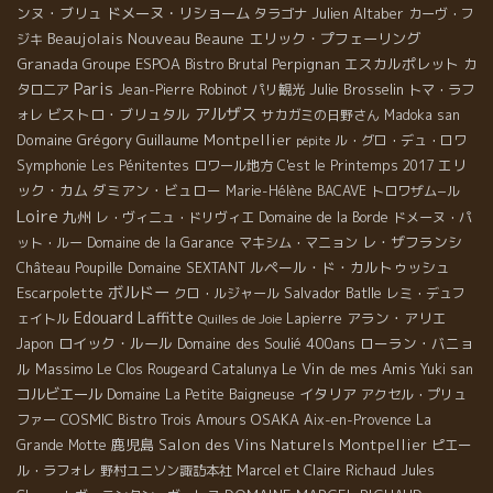
ンヌ・ブリュ
ドメーヌ・リショーム
Julien Altaber
タラゴナ
カーヴ・フ
Beaujolais Nouveau
Beaune
エリック・プフェーリング
ジキ
Granada
Groupe ESPOA
Bistro Brutal
Perpignan
エスカルポレット
カ
Paris
Julie Brosselin
タロニア
Jean-Pierre Robinot
パリ観光
トマ・ラフ
アルザス
ビストロ・ブリュタル
ォレ
サカガミの日野さん
Madoka san
Domaine Grégory Guillaume
Montpellier
ル・グロ・デュ・ロワ
pépite
Symphonie
エリ
Les Pénitentes
ロワール地方
C'est le Printemps 2017
ック・カム
ダミアン・ビュロー
Marie-Hélène BACAVE
トロワザム−ル
Loire
九州
レ・ヴィニュ・ドリヴィエ
Domaine de la Borde
ドメーヌ・パ
レ・ザフランシ
ット・ルー
Domaine de la Garance
マキシム・マニョン
ルペール・ド・カルトゥッシュ
Château Poupille
Domaine SEXTANT
ボルドー
Escarpolette
Salvador Batlle
クロ・ルジャール
レミ・デュフ
Edouard Laffitte
アラン・アリエ
ェイトル
Lapierre
Quilles de Joie
ロイック・ルール
Domaine des Soulié 400ans
ローラン・バニョ
Japon
ル
Massimo
Le Vin de mes Amis
Le Clos Rougeard
Catalunya
Yuki san
コルビエール
イタリア
Domaine La Petite Baigneuse
アクセル・プリュ
COSMIC
OSAKA
ファー
Bistro Trois Amours
Aix-en-Provence
La
鹿児島
Salon des Vins Naturels Montpellier
Grande Motte
ピエー
ル・ラフォレ
野村ユニソン諏訪本社
Marcel et Claire Richaud
Jules