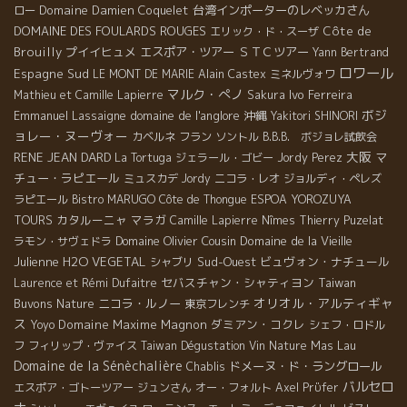
Domaine Damien Coquelet
台湾インポーターのレベッカさん
ロー
DOMAINE DES FOULARDS ROUGES
Côte de
エリック・ド・スーザ
Brouilly
プイイヒュメ
エスポア・ツアー
ＳＴＣツアー
Yann Bertrand
ロワール
Espagne Sud
LE MONT DE MARIE
Alain Castex
ミネルヴォワ
マルク・ぺノ
Ivo Ferreira
Mathieu et Camille Lapierre
Sakura
ボジ
Emmanuel Lassaigne
domaine de l'anglore
沖縄
Yakitori SHINORI
ョレー・ヌーヴォー
カベルネ フラン
ソントル
B.B.B. ボジョレ試飲会
大阪
RENE JEAN DARD
マ
La Tortuga
ジェラール・ゴビー
Jordy Perez
チュー・ラピエール
ミュスカデ
Jordy
ニコラ・レオ
ジョルディ・ペレズ
ラピエール
Bistro MARUGO
Côte de Thongue
ESPOA YOROZUYA
カタルーニャ
マラガ
TOURS
Camille Lapierre
Nîmes
Thierry Puzelat
Domaine Olivier Cousin
Domaine de la Vieille
ラモン・サヴェドラ
Julienne
H2O VEGETAL
Sud-Ouest
ビュヴォン・ナチュール
シャブリ
セバスチャン・シャティヨン
Taiwan
Laurence et Rémi Dufaitre
オリオル・アルティギャ
Buvons Nature
ニコラ・ルノー
東京フレンチ
ス
Domaine Maxime Magnon
ダミアン・コクレ
Yoyo
シェフ・ロドル
Mas Lau
フ
フィリップ・ヴァイス
Taiwan Dégustation Vin Nature
Domaine de la Sénèchalière
ドメーヌ・ド・ラングロール
Chablis
バルセロ
エスポア・ゴトーツアー
ジュンさん
オー・フォルト
Axel Prϋfer