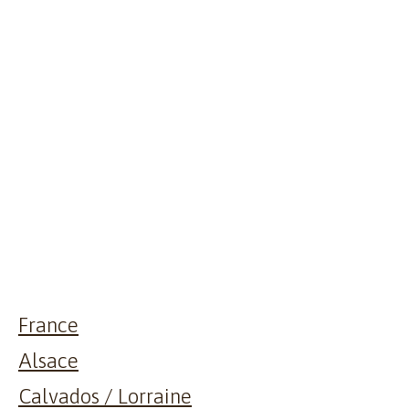
Skip
to
content
Home
Philosophy
Domaine
France
Alsace
Calvados / Lorraine