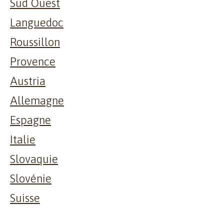
Sud Ouest
Languedoc
Roussillon
Provence
Austria
Allemagne
Espagne
Italie
Slovaquie
Slovénie
Suisse
Visite