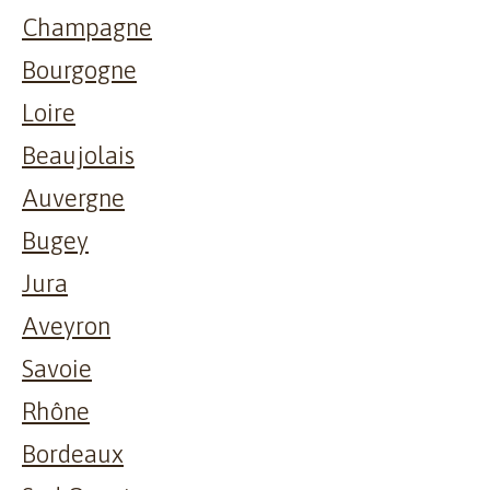
Champagne
Bourgogne
Loire
Beaujolais
Auvergne
Bugey
Jura
Aveyron
Savoie
Rhône
Bordeaux