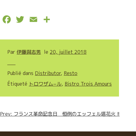
F
T
E
P
a
w
m
a
c
i
a
r
Par
伊藤與志男
le
20, juillet 2018
e
t
i
t
b
t
l
a
Publié dans
Distributor
,
Resto
o
e
g
Étiqueté
トロワザム−ル
,
Bistro Trois Amours
o
r
e
k
r
Navigation
Prev: フランス革命記念日 恒例のエッフェル塔花火 !!
de
l’article