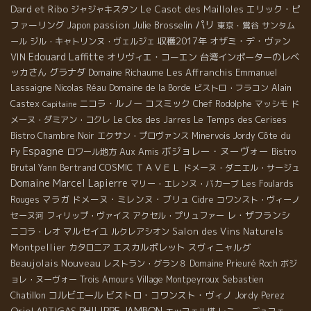
Dard et Ribo
Le Casot des Mailloles
エリック・ピ
ジャジャキスタン
パリ
ファーリング
passion
Julie Brosselin
Japon
東京・鴬谷
サンタム
収穫2017年
オザミ・デ・ヴァン
ール
ジル・キャトリンヌ・ヴェルジェ
Edouard Laffitte
VIN
オリヴィエ・コーエン
台湾インポーターのレベ
ッカさん
グラナダ
Domaine Richaume
Les Affranchis
Emmanuel
Lassaigne
Nicolas Réau
Domaine de la Borde
ビストロ・フラコン
Alain
ニコラ・ルノー
コスミック
Castex
Chef Rodolphe
マッシモ
ド
Capitaine
Le Temps des Cerises
メーヌ・ダミアン・コクレ
Le Clos des Jarres
Côte du
Bistro Chambre Noir
エクサン・プロヴァンス
Minervois
Jordy
Espagne
ボジョレー・ヌーヴォー
Py
Aux Amis
Bistro
ロワール地方
Brutal
COSMIC
ＴＡＶＥＬ
Yann Bertrand
ドメーヌ・ダニエル・サージュ
Domaine Marcel Lapierre
マリー・エレンヌ・バカーブ
Les Foulards
マラガ
ドメーヌ・ミレンヌ・ブリュ
Rouges
Cidre
コワンスト・ヴィーノ
レ・ザフランシ
セーヌ河
フィリップ・ヴァイス
アクセル・プリュファー
マルセイユ
Salon des Vins Naturels
ニコラ・レオ
ルクレアシオン
Montpellier
エスカルポレット
スヴィニャルグ
カタロニア
Beaujolais Nouveau
レストラン・グラン８
Domaine Prieuré Roch
ボジ
Sebastien
ョレ・ヌーヴォー
Trois Amours
Village Montpeyroux
Chatillon
コルビエール
ビストロ・コワンスト・ヴィノ
Jordy Perez
Oriol ARTIGAS
PHILIPPE JAMBON