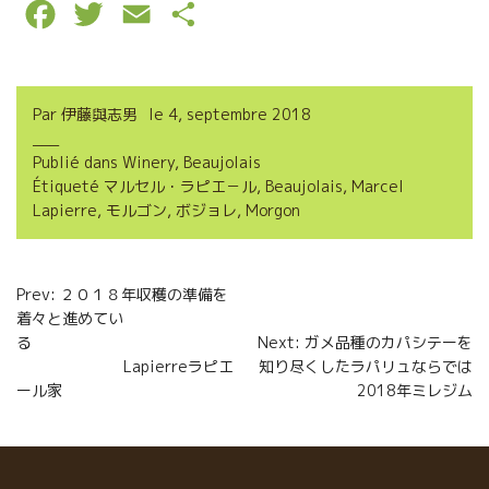
F
T
E
P
a
w
m
a
c
i
a
r
Par
伊藤與志男
le
4, septembre 2018
e
t
i
t
Publié dans
Winery
,
Beaujolais
b
t
l
a
Étiqueté
マルセル・ラピエ－ル
,
Beaujolais
,
Marcel
o
e
g
Lapierre
,
モルゴン
,
ボジョレ
,
Morgon
o
r
e
Navigation
k
r
Prev: ２０１８年収穫の準備を
着々と進めてい
de
る
Next: ガメ品種のカパシテーを
l’article
Lapierreラピエ
知り尽くしたラパリュならでは
ール家
2018年ミレジム