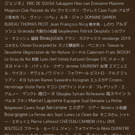
ジェンヌ」
Domaine Maxime
ERIC DE SOUSA
Sakagami Hino-san
Magnon
Club Passion du Vin
ヴァランタン・ヴァレス
Cave Fujiki
アルザ
ルネ・ジャン
ス見本市「レ・ヴァン・リベレ」
DOMAINE DAMIEN
THOMAS PICOT
Jean François Nicq
アルデ
BUREAU
焼き鳥・しのり
ッシュ
Granada
biojoleynes
Patrick Desplats
大阪の小松屋
シルヴァ
Beaujolais
vendange 2019
ン・オエッシュ
福岡
アラン・カステックス
Escarpolette
ユキさん
Chinon
スリエ醸造所
レ・ぺニタント
Taiwan la
Deuxième Dégustation de Vin Nature
シードル
Cabernet-Franc
BISSOH
Lyon chef Ishida Katsumi
Groupe STC
ドメーヌ・
Le Grau du Roi
和食
ヨヨ
Jerome SAURIGNY
台湾
ドメーヌ・バティスト・クザン
エマニュエ
ル・ウイヨン・オヴェルノワ
ジャン・フォワヤール
ビストロ・マルゴ
ジュ
リアン・ギヨ
Sylvain
Ramon Saavedra
Assignan
ミュスカデ
Crozes-
Hermitage
Visite Paris
マコン
ロゼワイン
ドメーヌ・フレデリック・エ・
南ローヌ
南スペイン
アルノー・ゲシクト
Glouglou
Sylvain Richeaume
カ
Marcel Lapierre
Espagne Sud
ベルネ フラン
Domaine La Petite
Barcelone
Caves Augé
エスポア・ツアー
小松屋
Baigneuse
Béziers
Bourgogne
La Ferme des Sept Lunes
Le Clown Bar
モニカさん
シャト
CHÂTEAU CAMBON
ー・エギュイユ
Pierre Laforest
DIVE
パカレ
フラール・ルージュ
Rémi DUFAITRE
BOUTELLE
ジャン・フォワイヤール