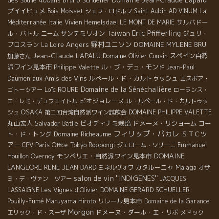
des Soulié 400ans
Bruno Schueller
プイイヒュメ
Bois Moisset
シェフ・ロドルフ
Saint Aubin
AD VINUM
La
サルバドー
Méditerranée
Italie
Vivien Hemelsdael
LE MONT DE MARIE
Eric Pfifferling
ル・バトル
サンテミリオン
Taiwan
ジュリ・
ニーム
Angers
野村ユニソン
ブロスラン
DOMAINE MYLENE BRU
La Loire
Jean-Claude LAPALU
Domaine Olivier Cousin
スペイン自然
加藤さん
派ワイン見本市
ル・ブ・デュ・モンド
Philippe Valette
Jean-Paul
aux Amis des Vins
ルペール・ド・カルトゥッシュ
Daumen
エスポア・
Domaine de la Sénèchalière
Loïc ROURE
ゴトーツアー
ローランス・
ビオジョレーヌ
エ・レミ・デュフェイトル
ル・ルペール・ド・カルトゥッ
OSAKA
シュ
第二回台湾自然派ワイン試飲会
DOMAINE PHILIPPE VALETTE
丸山宏人
Salvador Batlle
ビオディナミ栽培
ドメーヌ・リショーム
コー
フィリップ・パカレ
ト・ド・トング
Domaine Richeaume
ＳＴＣツ
アー
CPV Paris Office
Tokyo Roppongi
ジェローム・ソリーニ
Emmanuel
DOMAINE
モンペリエ・自然派ワイン見本市
Houillon Overnoy
L'ANGLORE
RENE JEAN DARD
カタルーニャ
Malaga
ミネルヴォワ
オザ
salon de vin ''INDIGENES''
ミ・デ・ヴァン ツアー
JACQUES
DOMAINE GERARD SCHUELLER
LASSAIGNE
Les Vignes d'Olivier
Pouilly-Fumé
リレール見本市
Maruyama Hiroto
Domaine de la Garance
Morgon
ドメーヌ・ダール・エ・リボ
エリック・ド・スーザ
メドック