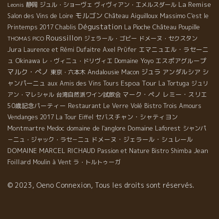
La Remise
静岡
ジュル・ショーヴェ
ヴィヴィアン・エメルスダール
Leonis
モルゴン
Château Aiguilloux
Massimo
Salon des Vins de Loire
C'est le
Dégustation
Printemps 2017
Chablis
La Pioche
Château Poupille
Roussillon
ジェラール・ゴビー
ドメーヌ・セクスタン
THOMAS PICO
Jura
エマニュエル・ラセーニ
Laurence et Rémi Dufaitre
Axel Prϋfer
ュ
Okinawa
Domaine Yoyo
エスポアグループ
レ・ヴィニュ・ドリヴィエ
マルク・ぺノ
Andalousie
ジュラ
アンダルシア
シ
東京・六本木
Macon
Espoa Tour
ャンパーニュ
aux Amis des Vins Tours
La Tortuga
ジュリ
マーク・ペノ
レミー・スリエ
アン・マレシャル
台湾自然派ワイン試飲会
50歳記念パーティー
Restaurant Le Verre Volé
Bistro Trois Amours
セバスチャン・シャティヨン
Vendanges 2017
La Tour Eiffel
Montmartre
domaine de l'anglore
Domaine Laforest
Medoc
シャンパ
ドメーヌ・ジェラール・シュレール
－ニュ・ジャック・ラセ－ニュ
DOMAINE MARCEL RICHAUD
Jean
Passion et Nature
Bistro Shimba
Foillard
Moulin à Vent
ラ・トルトゥーガ
© 2023, Oeno Connexion, Tous les droits sont réservés.