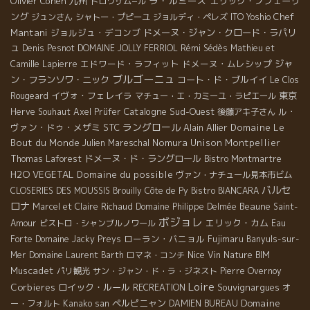
ラ・ルミーズ
Olivier Cohen
九州
エリック・プフェーリ
トロワザム−ル
ング
Chef
ジュンさん
シャトー・プピーユ
ジョルディ・ペレズ
ITO Yoshio
Mantani
ジョルジュ・デコンブ
ドメーヌ・ジャン・クロード・ラパリ
ュ
Denis Pesnot
DOMAINE JOLLY FERRIOL
Rémi Sédès
Mathieu et
エドワード・ラフィット
ドメーヌ・ムレシップ
ジャ
Camille Lapierre
ブルゴーニュ
ン・フランソワ・ニック
コート・ド・ブルイイ
Le Clos
イヴォ・フェレイラ
東京
Rougeard
マチュー・エ・カミーユ・ラピエール
Catalogne
Sud-Ouest
ル・
Herve Souhaut
Axel Prüfer
後藤アキ子さん
ラングロール
ヴァン・ドゥ・メザミ
STC
Alain Allier
Domaine Le
Bout du Monde
Nomura Unison
Montpellier
Julien Mareschal
ドメーヌ・ド・ラングロール
Thomas Laforest
Bistro Montmartre
H2O VEGETAL
Domaine du possible
ヴァン・ナチュール見本市ビム
バルセ
CLOSERIES DES MOUSSIS
Brouilly
Côte de Py
Bistro BIANCARA
ロナ
Beaune
Marcel et Claire Richaud
Domaine Philippe Delmée
Saint-
ボジョレ
エリック・カム
Amour
ビストロ・シャンブルノワール
Eau
ローラン・バニョル
Forte
Domaine Jacky Preys
Fujimaru
Banyuls-sur-
Nice
Mer
Domaine Laurent Barth
ロマネ・コンチ
Vin Nature BIM
Muscadet
パリ観光
サン・ジャン・ド・ラ・ジネスト
Pierre Overnoy
Loire
Corbieres
ロイック・ルール
Souvignargues
RECREATION
オ
Domaine
ペルピニャン
ー・フォルト
Kanako san
DAMIEN BUREAU