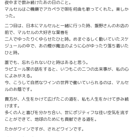
夜中まで飲み続けたあの日のこと。
マルセルはご機嫌でアカペラで唄を何曲も歌ってくれた。楽しか
った。
二つ目は、日本にマルセルと一緒に行った時、飯野さんのお店の
前で、マルセルの大好きな葉巻を
二人でゆったりくゆらせたひと時。めまぐるしく動いていたスケ
ジュールの中で、あの煙が魔法のように心がゆったり落ち着いた
ひと時。
誰でも、忘れられないひと時はあると思う。
ラピエール家の話をすると、いつもこの二つの出来事が、私の心
によみがえる。
今、こうして自然なワインの世界で働いていられるのは、マルセ
ルのお蔭です。
貴方が、人生をかけて広げたこの道を、私も人生をかけて歩み続
けます。
多くの人と喜びを分かち合い、世にポジティフな佳い空気を流す
ことができて、地球のためにも貢献できる道を。
たかがワインですが、されどワインです。