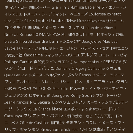
Tours
ビュヴォン・ナチュール
ダール・エ・リ
Lyon
Yakitori SHINORI
ボ
Ｓａｉｎｔ-Emilion
マス・ロー
質販スーパー
Lapierre
ティエリー・フ
ォレスチエ
ドメーヌ・ラ・プティット・べニューズ
Louforosé
coinstot
Christophe Pacalet
vino
リヨン
Tokyo Musashikoyama
リショーム
鹿児島
ドメーヌ・デ・スリエ
ロゼ
タラゴナ
St Jean de la Ginest
Nicolas Renaud
DOMAINE PASCAL SIMONUTTI
沖縄
ラ・ピオッシュ
Alexandre Bain
Beaujoloise
Mas Lau
Bistro Simba
アシニャン村
Savoie
ドメーヌ・シャルロット・エ・ジャン・バティスト・セナ
野村ユニソ
アルザス
Kagoshima
ン諏訪本社
フィリップ・カリーユ
コート・ド・ピィ
ジ
Philippe Carrille
自然派ワイン
ラモンさん
Importateur REBECCA
ャン・クロード・ラパリュ
Domaine Grégory Guillaume
タヴェル
ドメーヌ・シルヴァン・ボック
Ramon
ドメーヌ・ミレーヌ・
Quilles de Joie
ドメーヌ・ニコラ・カルマラン
ブリュ
マルセル・エ・クレール・リショー
ドメーヌ・ド・ラ・ヴィエイユ・
ESPOA YOROZUYA TOURS
Marseille
ジュリアンヌ
Bourgone
Rémy Soulié
ビオディナミ
サン・トーバン
モンペリエ
パルティ
Jean-Francois NIQ
Sakura
シャブリ
カーヴ・フジキ
ボルドー
ーダ・クレウス
La Grande Motte
エスポア・よろずやツアー
クリストフ・パカレ
Catalunya
お好み焼き・きじ「さんて寛」
ドゥ
ダミアン・コクレ
ドメーヌ・フィ
ニ・ペノ
Côte de Castillon
藤田社長
ワイン見本市「アンディ
リップ・ジャンボン
Biodynamie
Yuki san