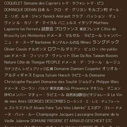
COQUELET
Domaine des Capriers
トマ・ラフォレ
トマ・ピコ
モルゴン村
日本
ル・クロ・デ・グリヨン
DOMINIQUE DERAIN
ダール・
クラブ・パッション・デュ・
エ・リボ、ルネ・ジャン
Yannick Amirault
ヴァン
ル・カゾ・デ・マイヨル
バニュルス
イタリア
Mathieu
試飲会
プロヴァンス
Lapierre
Ivo Ferreira
Côte de
東京フレンチ
Brouilly
ドメーヌ・マルセル・ラピエール
シャンパー
Les Pénitentes
ラングドック
ニュ・ド・スーザ
Narbonne
モンマルトルの丘
Nîmes
ロワール
Olivier Cousin
ナルボンヌ
ダミアン・ビュロー
cho yukiko
ドメーヌ・フィリップ・ヴァレット
Taiwan Buvons
san
Elian Da Ros
Nature
PEOPLE
ドメーヌ・デ・フラール・ルージュ
Côte de Thongue
オリオル・
Domaine Damien Coquelet
カナコさん
レピュブリック広場
アルティギャス
Domaine
Espoa
Sylvain Hoesch
ラピエール
Christophe Pacalet
Domaine des Soulié
ジョルディ
Philippe Wies
Provence
ドメーヌ・ローラン・バルツ
東京武蔵小山
マキシム・マニョン
BMOメンバー
マチュー・ラピエール
Le Vin
自然派試飲会ビオジョレーヌ
de mes Amis
GEORGES DESCOMBES
ローランス・エ・レミ・デュフェート
ストラスブルグ
Alsace Foire "Les Vins Libérés"
エスポア・ゴトー
ドメ
ル
Champagne Jacques Lassaigne
Domaine de la
ーヌ・パット・ルー
Vieille Julienne
STC
DOMAINE FREDERIC ET ARNAUD GESCHICKT