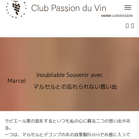
Skip
to
content
Inoubliable Souvenir avec
Marcel
マルセルとの忘れられない思い出
ラピエール家の話をするといつも私の心に蘇る二つの思い出があ
る。
一つは、マルセルとデコンブのあの自家製Bistroでお昼に入って