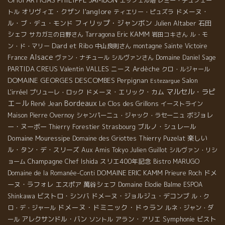
エッフェル塔
レミー・デュフェー
l'anglore
オリヴィエ・クザン
ドメーヌ・
トル
ティエリー・ピュズラ
フィリップ・ジャンボン
ル・ブ・デュ・モンド
Julien Altaber
石田
シェフ
Eric KAMM
サカガミの日野さん
Tarragona
岩田コキさん
ル・モ
Dard et Ribo
ン・ド・マリー
中山良則さん
montagne Sainte Victoire
Alsace
France
ヴァン・ナチュール
シルヴァンさん
Domaine Daniel Sage
PARTIDA CREUS
Valentin VALLES
ニース
Ardèche
クロ・ルジャール
DOMAINE GEORGES DESCOMBES
Perpignan
Salon
Estezargue
マルセル・ラピ
L'irréel
ドメーヌ・エリック・カム
プリューレ・ロック
Bordeaux
エ－ル
René Jean
Le Clos des Grillons
イーストライン
ボジョレ
Maison Pierre Overnoy
シャンパーニュ・ジャック・ラセーニュ
ー・ヌーボー
ブルノ・シュレール
Thierry Forestier
Strasbourg
Domaine Mouressipe
楽しい
Domaine des Griottes
Thierry Puzelat
ル・タン・デ・スリーズ
Aux Amis Tokyo
Julien Guillot
シルヴァン・リシ
Champagne
スリエ400年記念
ョーム
Chef Ishida
Bistro MARUGO
DOMAINE ERIC KAMM
ドメ
Domaine de la Romanée-Conti
Prieure Roch
ーヌ・ラフォレ
エスポア
萬谷シェフ
Domaine Elodie Balme
ESPOA
ビストロ・シンバ
ドメーヌ・ジョルジュ・デコンブ
Shinkawa
ル・ク
ドメーヌ・ドミニック・ドゥラン
ロ・デ・ジャール
ルネ・ジャン・ダ
アレクサンドル・バン
アラン・アリエ
Symphonie
ビスト
ール
ソントル