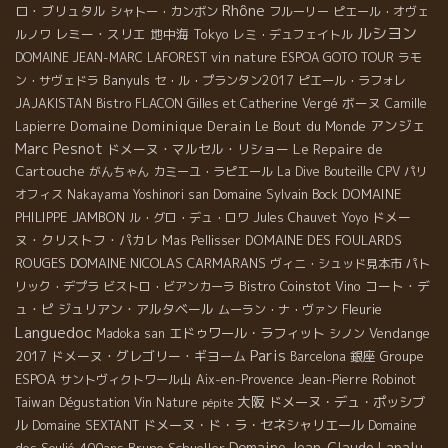
Rhône
ロ・ブリュタル
シャトー・カンボン
フルーリー
ピエール・オヴェ
ルシヨン
レミー・スリエ
地中海
Tokyo
ルノワ
レミ・デュフェイトル
vin nature
DOMAINE JEAN-MARC LAFOREST
ESPOA GOTO TOUR
ラモ
Banyuls
ン・サヴェドラ
セ・ル・プランタン2017
ピエール・ラフォレ
ボーヌ
JAJAKISTAN
Bistro FLACON
Gilles et Catherine Vergé
Camille
アンジェ
Domaine Dominique Derain
Le Bout du Monde
Lapierre
Marc Pesnot
Le Repaire de
ドメーヌ・マルセル・リショー
Cartouche
がんちゃん
カミーユ・ラピエール
La Dive Bouteille
CPV パリ
Domaine Sylvain Bock
DOMAINE
オフィス
Nakayama Yoshinori san
PHILIPPE JAMBON
ドメー
ル・グロ・デュ・ロワ
Jules Chauvet
Yoyo
ヌ・クリストフ・パカレ
DOMAINE DES FOULARDS
Mas Pellisser
ROUGES
DOMAINE NICOLAS CARMARANS
ヴィニ・シュッド見本市
パト
Bistro Coinstot Vino
コート・デ
リック・デプラ
ビストロ・ビアンカーラ
ュ・ピ
ジュリアン・アルタベール
Fleurie
ムーラン・ナ・ヴァン
Languedoc
エドゥワール・ラフィット
Vendange
Madoka san
シノン
Paris
2017
ドメーヌ・グレゴリー・ギヨーム
銀座
Groupe
Barcelona
ESPOA
サントヴィクトワール山
Aix-en-Provence
Jean-Pierre Robinot
大阪
ドメーヌ・デュ・ポッシブ
Taiwan Dégustation Vin Nature
pépite
ル
ドメーヌ・ド・ラ・セネシャリエール
Domaine
Domaine SEXTANT
Domaine Jean-Claude Lapalu