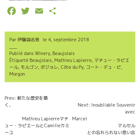
F
T
E
P
a
w
m
a
c
i
a
r
Par
伊藤與志男
le
4, septembre 2018
e
t
i
t
Publié dans
Winery
,
Beaujolais
b
t
l
a
Étiqueté
Beaujolais
,
Mathieu Lapierre
,
マチュー・ラピエ
o
e
g
ール
,
モルゴン
,
ボジョレ
,
Côte du Py
,
コート・デュ・ピ
,
Morgon
o
r
e
k
r
Navigation
Prev: 新たな歴史を築
く、
Next: Inoubliable Souvenir
de
avec
l’article
Mathieu Lapierreマチ
Marcel
ュー・ラピエールとCamilleカミ
マルセル
ーユ
との忘れられない思い出