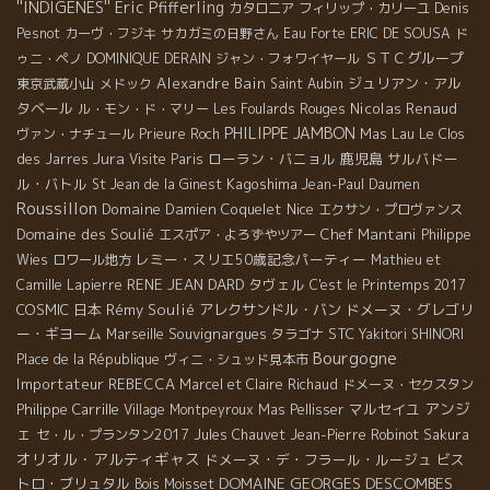
''INDIGENES''
Eric Pfifferling
カタロニア
フィリップ・カリーユ
Denis
Pesnot
カーヴ・フジキ
サカガミの日野さん
Eau Forte
ERIC DE SOUSA
ド
ＳＴＣグループ
ゥニ・ペノ
DOMINIQUE DERAIN
ジャン・フォワイヤール
Alexandre Bain
ジュリアン・アル
東京武蔵小山
メドック
Saint Aubin
タベール
Nicolas Renaud
ル・モン・ド・マリー
Les Foulards Rouges
PHILIPPE JAMBON
Mas Lau
ヴァン・ナチュール
Prieure Roch
Le Clos
Jura
ローラン・バニョル
鹿児島
サルバドー
des Jarres
Visite Paris
ル・バトル
Kagoshima
St Jean de la Ginest
Jean-Paul Daumen
Roussillon
Domaine Damien Coquelet
Nice
エクサン・プロヴァンス
Domaine des Soulié
Chef Mantani
エスポア・よろずやツアー
Philippe
レミー・スリエ50歳記念パーティー
Wies
ロワール地方
Mathieu et
RENE JEAN DARD
タヴェル
Camille Lapierre
C'est le Printemps 2017
COSMIC
日本
Rémy Soulié
アレクサンドル・バン
ドメーヌ・グレゴリ
ー・ギヨーム
Souvignargues
STC
Marseille
タラゴナ
Yakitori SHINORI
Bourgogne
Place de la République
ヴィニ・シュッド見本市
Importateur REBECCA
Marcel et Claire Richaud
ドメーヌ・セクスタン
アンジ
Philippe Carrille
マルセイユ
Village Montpeyroux
Mas Pellisser
ェ
セ・ル・プランタン2017
Jules Chauvet
Jean-Pierre Robinot
Sakura
オリオル・アルティギャス
ドメーヌ・デ・フラール・ルージュ
ビス
DOMAINE GEORGES DESCOMBES
トロ・ブリュタル
Bois Moisset