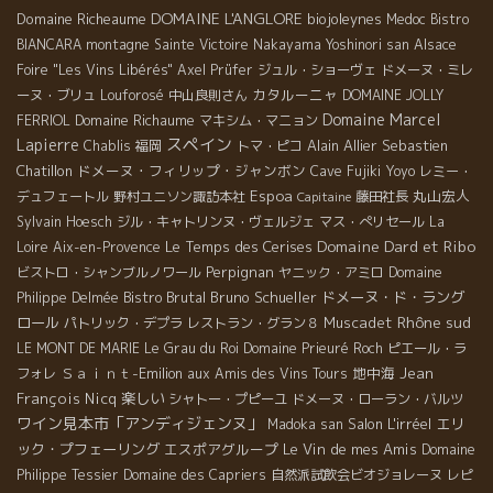
DOMAINE L'ANGLORE
Domaine Richeaume
biojoleynes
Medoc
Bistro
BIANCARA
montagne Sainte Victoire
Nakayama Yoshinori san
Alsace
Foire "Les Vins Libérés"
Axel Prüfer
ジュル・ショーヴェ
ドメーヌ・ミレ
カタルーニャ
ーヌ・ブリュ
Louforosé
中山良則さん
DOMAINE JOLLY
Domaine Marcel
Domaine Richaume
FERRIOL
マキシム・マニョン
スペイン
Lapierre
Alain Allier
Sebastien
Chablis
福岡
トマ・ピコ
Chatillon
ドメーヌ・フィリップ・ジャンボン
Cave Fujiki
Yoyo
レミー・
Espoa
丸山宏人
デュフェートル
野村ユニソン諏訪本社
藤田社長
Capitaine
Sylvain Hoesch
ジル・キャトリンヌ・ヴェルジェ
マス・ぺリセール
La
Domaine Dard et Ribo
Le Temps des Cerises
Loire
Aix-en-Provence
Perpignan
ビストロ・シャンブルノワール
ヤニック・アミロ
Domaine
Bistro Brutal
Bruno Schueller
ドメーヌ・ド・ラング
Philippe Delmée
Rhône sud
ロール
Muscadet
パトリック・デプラ
レストラン・グラン８
LE MONT DE MARIE
Le Grau du Roi
Domaine Prieuré Roch
ピエール・ラ
Ｓａｉｎｔ-Emilion
地中海
Jean
フォレ
aux Amis des Vins Tours
François Nicq
楽しい
シャトー・プピーユ
ドメーヌ・ローラン・バルツ
ワイン見本市「アンディジェンヌ」
Salon L'irréel
エリ
Madoka san
ック・プフェーリング
エスポアグループ
Le Vin de mes Amis
Domaine
Philippe Tessier
Domaine des Capriers
自然派試飲会ビオジョレーヌ
レピ