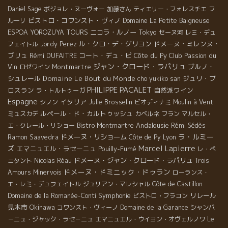
Daniel Sage
ボジョレ・ヌーヴォー
加藤さん
ティエリー・フォレスチエ
フ
ビストロ・コワンスト・ヴィノ
ルーリ
Domaine La Petite Baigneuse
ニコラ・ルノー
Tokyo
ESPOA YOROZUYA TOURS
セーヌ河
レミ・デュ
ル・クロ・デ・グリヨン
ドメーヌ・ミレンヌ・
フェイトル
Jordy Perez
ブリュ
Rémi DUFAITRE
コート・デュ・ピ
Côte du Py
Club Passion du
ジャン・クロード・ラパリュ
Vin
Montmartre
ブルノ・
ロゼワイン
シュレール
Domaine Le Bout du Monde
ジュリ・ブ
cho yukiko san
PHILIPPE PACALET
ロスラン
自然派ワイン
ラ・トルトゥーガ
Espagne
イタリア
Julie Brosselin
シノン
ビオディナミ
Moulin à Vent
ルペール・ド・カルトゥッシュ
ミュスカデ
カベルネ フラン
マルセル・
Andalousie
エ・クレール・リショー
Bistro Montmartre
Rémi Sédès
ラ・ルミー
ドメーヌ・リショーム
Ramon Saavedra
Côte de Py
Lyon
Marcel Lapierre
ズ
エマニュエル・ラセーニュ
Pouilly-Fumé
レ・ぺ
ドメーヌ・ジャン・クロード・ラパリュ
ニタント
Nicolas Réau
Trois
ドメーヌ・ドミニック・ドゥラン
Amours
Minervois
ローランス・
エ・レミ・デュフェイトル
ジュリアン・マレシャル
Côte de Castillon
Symphonie
リレール
Domaine de la Romanée-Conti
ビストロ・フラコン
見本市
Okinawa
コワンスト・ヴィーノ
Domaine de la Garance
シャンパ
－ニュ・ジャック・ラセ－ニュ
エマニュエル・ウイヨン・オヴェルノワ
Le