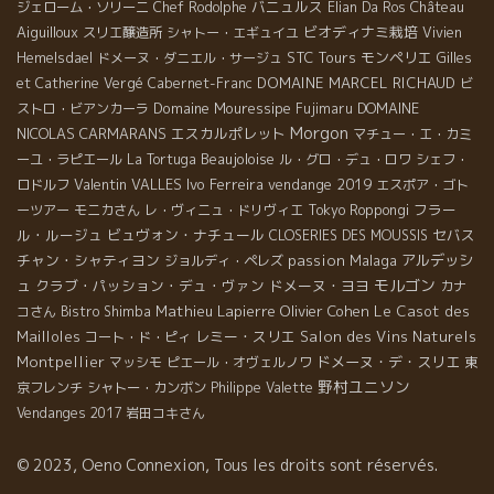
バニュルス
Château
ジェローム・ソリーニ
Chef Rodolphe
Elian Da Ros
Aiguilloux
ビオディナミ栽培
スリエ醸造所
シャトー・エギュイユ
Vivien
STC Tours
モンペリエ
Hemelsdael
ドメーヌ・ダニエル・サージュ
Gilles
DOMAINE MARCEL RICHAUD
et Catherine Vergé
Cabernet-Franc
ビ
Domaine Mouressipe
DOMAINE
ストロ・ビアンカーラ
Fujimaru
Morgon
NICOLAS CARMARANS
エスカルポレット
マチュー・エ・カミ
Beaujoloise
ーユ・ラピエール
La Tortuga
ル・グロ・デュ・ロワ
シェフ・
Valentin VALLES
Ivo Ferreira
vendange 2019
ロドルフ
エスポア・ゴト
フラー
ーツアー
モニカさん
レ・ヴィニュ・ドリヴィエ
Tokyo Roppongi
ル・ルージュ
ビュヴォン・ナチュール
セバス
CLOSERIES DES MOUSSIS
チャン・シャティヨン
passion
Malaga
アルデッシ
ジョルディ・ペレズ
モルゴン
ュ
クラブ・パッション・デュ・ヴァン
ドメーヌ・ヨヨ
カナ
Mathieu Lapierre
Olivier Cohen
Le Casot des
コさん
Bistro Shimba
Mailloles
レミー・スリエ
Salon des Vins Naturels
コート・ド・ピィ
Montpellier
ドメーヌ・デ・スリエ
マッシモ
ピエール・オヴェルノワ
東
野村ユニソン
京フレンチ
シャトー・カンボン
Philippe Valette
Vendanges 2017
岩田コキさん
© 2023, Oeno Connexion, Tous les droits sont réservés.