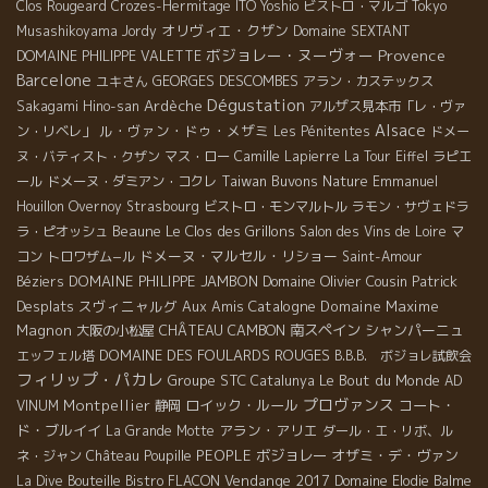
Clos Rougeard
Crozes-Hermitage
ITO Yoshio
ビストロ・マルゴ
Tokyo
オリヴィエ・クザン
Musashikoyama
Jordy
Domaine SEXTANT
ボジョレー・ヌーヴォー
Provence
DOMAINE PHILIPPE VALETTE
Barcelone
GEORGES DESCOMBES
ユキさん
アラン・カステックス
Dégustation
Ardèche
Sakagami Hino-san
アルザス見本市「レ・ヴァ
Alsace
ル・ヴァン・ドゥ・メザミ
ン・リベレ」
Les Pénitentes
ドメー
ヌ・バティスト・クザン
マス・ロー
Camille Lapierre
La Tour Eiffel
ラピエ
Taiwan Buvons Nature
ール
ドメーヌ・ダミアン・コクレ
Emmanuel
Houillon Overnoy
Strasbourg
ビストロ・モンマルトル
ラモン・サヴェドラ
Beaune
Le Clos des Grillons
ラ・ピオッシュ
Salon des Vins de Loire
マ
ドメーヌ・マルセル・リショー
コン
トロワザム−ル
Saint-Amour
DOMAINE PHILIPPE JAMBON
Domaine Olivier Cousin
Patrick
Béziers
Desplats
スヴィニャルグ
Aux Amis
Catalogne
Domaine Maxime
Magnon
CHÂTEAU CAMBON
南スペイン
シャンパーニュ
大阪の小松屋
DOMAINE DES FOULARDS ROUGES
エッフェル塔
B.B.B. ボジョレ試飲会
フィリップ・パカレ
Groupe STC
Le Bout du Monde
Catalunya
AD
プロヴァンス
Montpellier
ロイック・ルール
コート・
VINUM
静岡
ド・ブルイイ
アラン・アリエ
La Grande Motte
ダール・エ・リボ、ル
PEOPLE
ボジョレー
オザミ・デ・ヴァン
ネ・ジャン
Château Poupille
Vendange 2017
La Dive Bouteille
Bistro FLACON
Domaine Elodie Balme