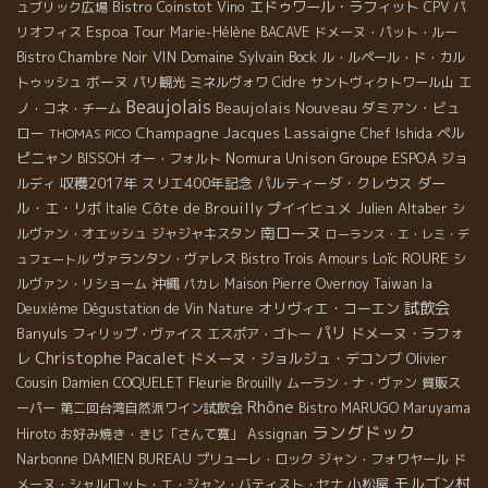
Bistro Coinstot Vino
エドゥワール・ラフィット
ュブリック広場
CPV パ
Espoa Tour
リオフィス
Marie-Hélène BACAVE
ドメーヌ・パット・ルー
VIN
Domaine Sylvain Bock
Bistro Chambre Noir
ル・ルペール・ド・カル
ボーヌ
トゥッシュ
パリ観光
ミネルヴォワ
Cidre
サントヴィクトワール山
エ
Beaujolais
Beaujolais Nouveau
ダミアン・ビュ
ノ・コネ・チーム
ロー
Champagne Jacques Lassaigne
ペル
Chef Ishida
THOMAS PICO
ピニャン
Nomura Unison
Groupe ESPOA
BISSOH
オー・フォルト
ジョ
収穫2017年
スリエ400年記念
パルティーダ・クレウス
ダー
ルディ
ル・エ・リボ
Côte de Brouilly
プイイヒュメ
Julien Altaber
Italie
シ
南ローヌ
ルヴァン・オエッシュ
ジャジャキスタン
ローランス・エ・レミ・デ
Loïc ROURE
ヴァランタン・ヴァレス
Bistro Trois Amours
シ
ュフェートル
沖縄
ルヴァン・リショーム
Maison Pierre Overnoy
Taiwan la
パカレ
試飲会
オリヴィエ・コーエン
Deuxième Dégustation de Vin Nature
パリ
Banyuls
ドメーヌ・ラフォ
フィリップ・ヴァイス
エスポア・ゴトー
Christophe Pacalet
レ
ドメーヌ・ジョルジュ・デコンブ
Olivier
Cousin
Fleurie
Damien COQUELET
Brouilly
ムーラン・ナ・ヴァン
質販ス
Rhône
ーパー
第二回台湾自然派ワイン試飲会
Bistro MARUGO
Maruyama
ラングドック
Hiroto
お好み焼き・きじ「さんて寛」
Assignan
Narbonne
DAMIEN BUREAU
プリューレ・ロック
ジャン・フォワヤール
ド
モルゴン村
小松屋
メーヌ・シャルロット・エ・ジャン・バティスト・セナ