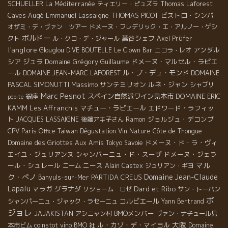
SCHUELLER
La Méditerranée
ティエリー・ピュズラ
Thomas Laforest
Caves Augé
Emmanuel Lassaigne
THOMAS PICOT
ビストロ・シンバ
オザミ・デ・ヴァン ツアー
ドメーヌ・フレデリック・エ・アルノー・ゲシ
ボルドー
萬谷シェフ
クト
ル・クロ・デ・ジャール
Axel Prϋfer
l'anglore
アンダル
Glouglou
DIVE BOUTELLE
Le Clown Bar
ニコラ・レオ
シア
ジュラ
Domaine Grégory Guillaume
ドメーヌ・マルセル・ラピエ
ール
ル・ブ・デュ・モンド
DOMAINE
DOMAINE JEAN-MARC LAFOREST
PASCAL SIMONUTTI
Massimo
サンテミリオン
ルネ・ジャン
シャブリ
Marc Pesnot
銀座
スペイン自然派ワイン見本市
DOMAINE ERIC
pépite
KAMM
Les Affranchis
マチュー・ラピエール
エドワード・ラフィッ
ト
ジョルジュ・デコンブ
JACQUES LASSAIGNE
後藤アキ子さん
Ramon
CPV Paris Office
Taiwan Dégustation Vin Nature
Côte de Thongue
ドメーヌ・ド・ラ・ヴィ
Domaine des Griottes
Aux Amis Tokyo
Savoie
エイユ・ジュリアンヌ
シャンパーニュ・ド・スーザ
ドメーヌ・ジェラ
マル
ール・シュレール
ニース
ニーム
Alain Castex
ジュリアン・ギヨ
ク・ぺノ
Domaine Jean-Claude
PARTIDA CREUS
Banyuls-sur-Mer
Lapalu
Dard et Ribo
マラガ
グラナダ
リショーム ロゼ
サン・トーバン
ボ
コルビエール
シャンパーニュ・ジャック・ラセーニュ
Yann Bertrand
ジョレ
BMOメンバー
JAJAKISTAN
アシニャン村
ヴァン・ナチュール見
大阪
ル・カゾ・デ・マイヨル
本市ビム
coinstot vino
BMO 社
Domaine