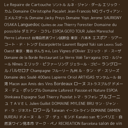
Le Repaire de Cartouche
エリック・
ソントル
ルネ・ジャン・ダール
Domaine Christophe Pacalet
カム
Jean-Francois NIQ
ヴィヴィアン・
Domaine Yoyo
Jerome SAURIGNY
エメルスダール
Domaine Jacky Preys
Languedoc
OSAKA
Domaine du
Thierry Forestier
Quilles de Joie
possible
ダミアン・コクレ
ESPOA GOTO TOUR
Julien Mareschal
エスポア・ツアー
Pierre Laforest
台湾自然派ワイン試飲会
東京・六本木
コート・ド・トング
Escarpolette
Laurent Bagnol
Sud-
Yuki san
Leonis
Ouest
東京・鴬谷
がんちゃん
Les Vignes d'Olivier
エリック・ド・スーザ
Domaine de la Borde
Restaurant Le Verre Volé
Tarragona
クロ・ルジャ
ラングロー
エリック・ピファーリング
ール
Nîmes
ジェラール・ゴビー
ル
バルセロナ
Champagne
九州
ル・タン・デ・スリーズ
フルーリー
Oriol ARTIGAS
Domaine des Soulié 400ans
台
Lapierre
サンタムール
Bordeaux
ローヌ
湾
aux Amis des Vins
ドメー
Macon
ストラスブルグ
ヌ・デュ・ポッシブル
Domaine Laforest
Passion et Nature
ESPOA
ブルゴーニ
Espagne Sud
Shinkawa
Thierry Puzelat
トマ・ラフォレ
ュ
ＴＡＶＥＬ
DOMAINE MYLENE BRU
Julien Guillot
サン・ジャン・
ロワール
Taiwan
ド・ラ・ジネスト
イーストライン
DOMAINE DAMIEN
ドメーヌ・ル・ブ・デュ・モンド
モンペリエ・自
BUREAU
Kanako san
salon de vin
然派ワイン見本市
マーク・ペノ
RECREATION
Barcelona