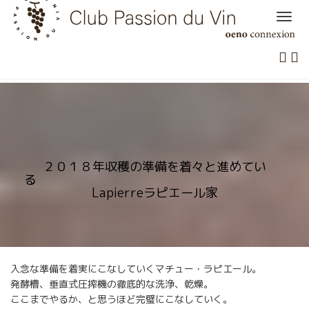
Skip
to
content
２０１８年収穫の準備を着々と進めてい
る
Lapierreラピエール家
入念な準備を着実にこなしていくマチュー・ラピエール。
発酵槽、垂直式圧搾機の徹底的な洗浄、乾燥。
ここまでやるか、と思うほど完璧にこなしていく。