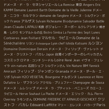
La Remise
Angers
ドメーヌ・ド・ラ・セネシャリエール
東京
Eric
KAMM
Domaine de la Vieille Julienne
ドメー
Domaine Laurent Barth
ヌ・ニコラ・カルマラン
domaine de l'anglore
ドメーヌ・シルヴァン・ボ
アルザス
Biodynamie
Salvador Batlle
ック
France
Sylvain Richeaume
Jean-Claude LAPALU
ボジョレー・ヌーボー
和食
ルクレアシオン
焼き
鳥・しのり
モンマルトルの丘
Bistro Simba
La Ferme des Sept Lunes
マルセル・ラピエール
Domaine de la
Corbieres
Jean Foillard
ルシヨン
Sénèchalière
Lyon chef Ishida Katsumi
リヨン
Estezargue
Domaine Dominique Derain
ドメーヌ・フィリップ・ヴァレット
ド
メーヌ・クリストフ・パカレ
台湾インポーターのレベッカさん
Japon
Loire
コスミック
René Jean
イヴォ・フェレ
ロマネ・コンチ
シードル
イラ
vin nature
石田シェフ
シルヴァンさん
Vin Nature BIM
Yannick
フィリップ・ジャンボン
Granada
ドメーヌ・ダール・エ・
Amirault
リボ
H2O VEGETAL
Bourgone
ナルボンヌ
Sylvain
Laurence et Rémi
レ・ザフランシ
Champagne de Sousa
Dufaitre
アクセル・プリュファー
ドメーヌ・ムレシップ
ドメーヌ・ラ・プティット・べニューズ
カミーユ・
ドメーヌ・エリック・カム
ラピエール
Herve Souhaut
La Pioche
Pierre
クリ
ラモンさん
Overnoy
DOMAINE FREDERIC ET ARNAUD GESCHICKT
ストフ・パカレ
Paris
Edouard Laffitte
マリー・エレンヌ・バカーブ