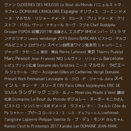
ヴァン
Le Bout du Monde
バニュルス
CLOSERIES DES MOUSSIS
トマ・
Espagne
DOMAINE L'ANGLORE
オリヴィエ・コーエン
ドメ
ラフォレ
ーヌ・マルセル・リショー
ドメーヌ・クリ
ドメーヌ・ミレーヌ・ブリュ
ストフ・パカレ
ヴァン・ナチュール
カーヴ・フジキ
Chef Rodolphe
Groupe ESPOA
収穫2017年
エスポア
BMOメンバー
ジュラ
サ
加藤さん
ンテミリオン
vendange 2019
Bistro BIANCARA
ビストロ・マルゴ
Leonis
ペルピニャン
スペイン自然派ワイン見本市
ロゼワイン
シャンパ－ニュ・
東京
ジャック・ラセ－ニュ
東京・鴬谷
Pierre Laforest
Thierry Puzelat
Marc Pesnot
Barcelone
Jean-Francois NIQ
シルヴァン・リショーム
マルセル・ラピエー
ニース
レピュブリック広場
Domaine des Griottes
ル
ジェラール・ゴビー
Assignan
Gilles et Catherine Vergé
Domaine
スペ
Jura
Emmanuel Lassaigne
Prieuré Roch
ル・クロ・デ・ジャール
イン
ル・タン・デ・スリーズ
biojoleynes
CPV Paris Office
ERIC DE
ラングドック
ニコラ・ルノー
SOUSA
Minervois
Moulin à Vent
藤田
Domaine Le Bout du Monde
ボジョレー・ヌーボー
社長
モニカさん
ビストロ・シンバ
ドメーヌ・ラフォレ
Côte du
セーヌ河
オー・フォルト
Py
シャトー・プピーユ
Louforosé
ローランス・エ・レミ・デュフェートル
l'anglore
ル・ブ・デュ・モンド
Lapierre
Philippe Valette
がんちゃん
Ramon
C'est le Printemps 2017
Kanako san
DOMAINE JEAN-MARC