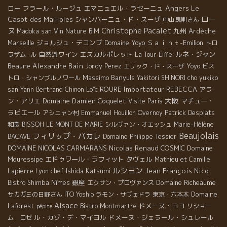
Angers
ロー
フラール・ルージュ
エマニュエル・ラセーニュ
Le
ロー
Casot des Mailloles
シャンパーニュ・ド・スーザ
中山良則さん
ヌ
Christophe Pacalet
九州
Ardèche
Madoka san
Vin Nature BIM
ジョルジュ・デコンブ
Domaine Yoyo
Ｓａｉｎｔ-Emilion
Marseille
トロ
自然派ワイン
エスカルポレット
ルネ・ジャン
ワザム−ル
La Tour Eiffel
Beaune
Alexandre Bain
Jordy Perez
エリック・ド・スーザ
Yoyo
ビス
Massimo
Banyuls
トロ・シャンブルノワール
Yakitori SHINORI
cho yukiko
Loïc ROURE
Importateur REBECCA
アラ
san
Yann Bertrand
Chinon
大阪
ン・アリエ
Domaine Damien Coquelet
マチュー・
Visite Paris
ラピエール
Patrick Desplats
アシニャン村
Emmanuel Houillon Overnoy
和食
BISSOH
LE MONT DE MARIE
シルヴァン・オエッシュ
Marie-Hélène
Beaujolais
フィリップ・パカレ
BACAVE
Domaine Philippe Tessier
DOMAINE NICOLAS CARMARANS
Nicolas Renaud
COSMIC
Domaine
Mouressipe
エドゥワール・ラフィット
タヴェル
Mathieu et Camille
ルシヨン
Lyon chef Ishida Katsumi
Jean François Nicq
Lapierre
銀座
Domaine Richeaume
Bistro Shimba
Nîmes
エクサン・プロヴァンス
Domaine
サカガミの日野さん
ITO Yoshio
ラモン・サヴェドラ
東京・六本木
Alsace
Laforest
ドメーヌ・ヨヨ
Bistro Montmartre
リショー
pépite
ル・カゾ・デ・マイヨル
ドメーヌ・ジェラール・シュレール
ム ロゼ