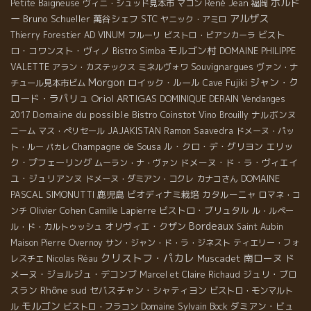
ボルド
René Jean
Petite Baigneuse
ヴィニ・シュッド見本市
マコン
福岡
ー
アルザス
Bruno Schueller
萬谷シェフ
STC
ヤニック・アミロ
ビスト
Thierry Forestier
AD VINUM
フルーリ
ビストロ・ビアンカーラ
モルゴン村
ロ・コワンスト・ヴィノ
Bistro Simba
DOMAINE PHILIPPE
Souvignargues
VALETTE
アラン・カステックス
ミネルヴォワ
ヴァン・ナ
Morgon
ジャン・ク
ロイック・ルール
チュール見本市ビム
Cave Fujiki
ロード・ラパリュ
Oriol ARTIGAS
DOMINIQUE DERAIN
Vendanges
Domaine du possible
Bistro Coinstot Vino
ナルボンヌ
2017
Brouilly
ニーム
マス・ぺリセール
JAJAKISTAN
Ramon Saavedra
ドメーヌ・パッ
Champagne de Sousa
ル・クロ・デ・グリヨン
エリッ
ト・ルー
パカレ
ク・プフェーリング
ドメーヌ・ド・ラ・ヴィエイ
ムーラン・ナ・ヴァン
ユ・ジュリアンヌ
DOMAINE
ドメーヌ・ダミアン・コクレ
カナコさん
PASCAL SIMONUTTI
鹿児島
ビオディナミ栽培
カタルーニャ
ロマネ・コ
Olivier Cohen
ビストロ・ブリュタル
ンチ
Camille Lapierre
ル・ルペー
Bordeaux
オリヴィエ・クザン
ル・ド・カルトゥッシュ
Saint Aubin
Maison Pierre Overnoy
サン・ジャン・ド・ラ・ジネスト
ティエリー・フォ
クリストフ・パカレ
南ローヌ
Muscadet
ド
レスチエ
Nicolas Réau
メーヌ・ジョルジュ・デコンブ
ジュリ・ブロ
Marcel et Claire Richaud
Rhône sud
スラン
セバスチャン・シャティヨン
ビストロ・モンマルト
モルゴン
Domaine Sylvain Bock
ダミアン・ビュ
ル
ビストロ・フラコン