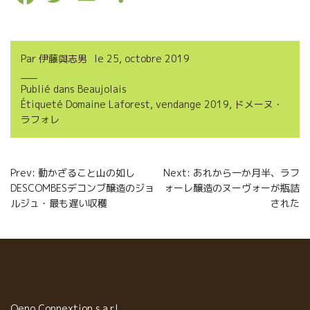
a
w
m
a
c
i
a
r
Par
伊藤與志男
le
25, octobre 2019
e
t
i
t
Publié dans
Beaujolais
b
t
l
a
Étiqueté
Domaine Laforest
,
vendange 2019
,
ドメーヌ・
o
e
g
ラフォレ
o
r
e
Navigation
k
r
Prev: 動かざること山の如し
Next: あれから一か月半、ラフ
DESCOMBESデコンブ醸造のジョ
ォーレ醸造のヌーヴォーが瓶詰
de
ルジュ・最も遅い収穫
された
l’article
Oeno Connextion s.a.r.l.