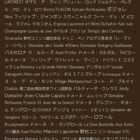
オザミ・デ・ヴァン
LAFOREST
プリューレ・ロック
ジョルディ・ペレズ
ボジョレ
ル・グロ・デュ・ロワ
Bistro FLACON
Sylvain Richeaume
フィリップ・ジャンボン
Nice
スヴィニャルグ
コート・デュ・ピ
ピエ
ラモンさん
Espoa
ール・ラフォレ
Laurence et Rémi Dufaitre
Yuki san
Champagne
Le Temps des Cerises
カベルネ フラン
Quilles de Joie
Granada
野村ユニソン諏訪本社
ドゥニ・ペノ
アルザス見本市「レ・ヴァ
Domaine des Soulié 400ans
Domaine Grégory Guillaume
ン・リベレ」
バルセロナ
ラ・ルミーズ
ドメーヌ・マルセル・ラピエー
Axel Prϋfer
ル
ドメーヌ・フィリップ・ヴァレット
コスミ
レ・ヴィニュ・ドリヴィエ
La Remise
ック
Okinawa
アンダルシア
La Grande Motte
Savoie
ＳＴＣグループ
ドメー
Sakagami Hino-san
ジュリアン・ギヨ
Estezargue
ヌ・ル・ブ・デュ・モンド
コート・ド・ブルイイ
Village Montpeyroux
パルティーダ・クレウス
Chablis
第二回台湾自然派ワイン試飲会
Jordy
Domaine Jean-Claude Lapalu
ドメーヌ・ムレシップ
Domaine
Richaume
ドメーヌ・グレゴリー・ギヨー
France
St Jean de la Ginest
ラングロール
アンジェ
ム
OSAKA
domaine de
シャトー・エギュイユ
ロワール
l'anglore
エスポア・ツアー
カミーユ・ラピエール
Biodynamie
ドメーヌ・ド・ラングロール
Aux Amis
La Dive Bouteille
Marcel Lapierre
野村ユニソン
Groupe STC
パリ観光
Axel Prüfer
イタリア
Passion et Nature
レストラン・グラン８
東京武蔵小山
ロワール