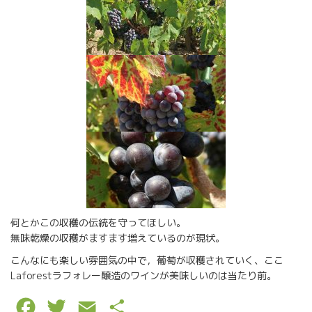
何とかこの収穫の伝統を守ってほしい。
無味乾燥の収穫がますます増えているのが現状。
こんなにも楽しい雰囲気の中で，葡萄が収穫されていく、ここ
Laforestラフォレー醸造のワインが美味しいのは当たり前。
F
T
E
P