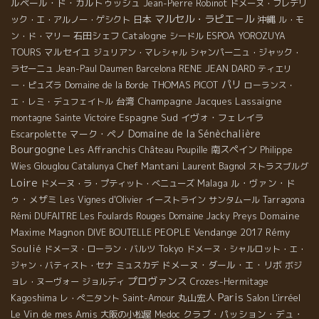
ルペール・ド・カルトゥッシュ
Jean-Pierre Robinot
ドメーヌ・フレデリ
マルセル・ラピエ－ル
日本
沖縄
ック・エ・アルノー・ゲシクト
ル・モ
石田シェフ
Catalogne
ン・ド・マリー
シードル
ESPOA YOROZUYA
マルセイユ
TOURS
ジュリアン・マレシャル
シャンパーニュ・ジャック・
RENE JEAN DARD
ラセーニュ
Jean-Paul Daumen
Barcelona
ティエリ
パリ
THOMAS PICOT
ー・ピュズラ
Domaine de la Borde
ローランス・
台湾
Champagne Jacques Lassaigne
エ・レミ・デュフェイトル
Espagne Sud
イヴォ・フェレイラ
montagne Sainte Victoire
Domaine de la Sénèchalière
Escarpolette
マーク・ペノ
Bourgogne
Les Affranchis
南スペイン
Château Poupille
Philippe
Chef Mantani
Laurent Bagnol
Wies
Glouglou
Catalunya
ストラスブルグ
Loire
Malaga
ル・ヴァン・ド
ドメーヌ・ラ・プティット・べニューズ
ゥ・メザミ
Les Vignes d'Olivier
イーストライン
サンタムール
Tarragona
Rémi DUFAITRE
Domaine
Les Foulards Rouges
Domaine Jacky Preys
Maxime Magnon
PEOPLE
Vendange 2017
Rémy
DIVE BOUTELLE
Soulié
Tokyo
ドメーヌ・ローラン・バルツ
ドメーヌ・シャルロット・エ・
ドメーヌ・ダール・エ・リボ
ジャン・バティスト・セナ
ミュスカデ
ボジ
プロヴァンス
ョレ・ヌーヴォー
ジョルディ
Crozes-Hermitage
Paris
Kagoshima
丸山宏人
Salon L'irréel
レ・ぺニタント
Saint-Amour
Le Vin de mes Amis
クラブ・パッション・デュ・
大阪の小松屋
Medoc