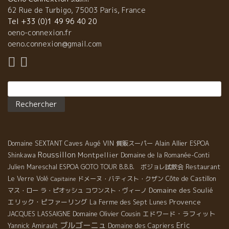
62 Rue de Turbigo, 75003 Paris, France
Tel +33 (0)1 49 96 40 20
oeno-connexion.fr
oeno.connexion@gmail.com
Rechercher :
Caves Augé
VIN
Alain Allier
Domaine SEXTANT
質販スーパー
ESPOA
Roussillon
Montpellier
Shinkawa
Domaine de la Romanée-Conti
Julien Mareschal
ESPOA GOTO TOUR
B.B.B. ボジョレ試飲会
Restaurant
Le Verre Volé
ドメーヌ・バティスト・クザン
Côte de Castillon
Capitaine
Domaine des Soulié
マス・ロー
ラ・ピオッシュ
コワンスト・ヴィーノ
Provence
エリック・ピファーリング
La Ferme des Sept Lunes
Domaine Olivier Cousin
エドワード・ラフィット
JACQUES LASSAIGNE
ブルゴーニュ
Eric
Yannick Amirault
Domaine des Capriers