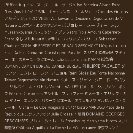
Pfifferling
Ivo Ferreira
ドメーヌ・ダニエル・サージュ
Alsace Foire
Le Clos des Grillons
"Les Vins Libérés"
ジル・キャトリンヌ・ヴェルジェ
アルデッシュ
H2O VEGETAL
Taiwan la Deuxième Dégustation de Vin
ボジョレー・ヌーヴォー
Nature
エスポア・よろずやツアー
Tokyo
Musashikoyama
パトリック・デプラ
Bistro Trois Amours
Cabernet-
Edouard Laffitte
楽しい
Sebastien
Franc
フィリップ・カリーユ
Dégustation
Chatillon
DOMAINE FREDERIC ET ARNAUD GESCHICKT
Domaine Christophe Pacalet
スリエ400年記念
Elian Da Ros
マチュ
試飲会
Eric KAMM
ー・エ・カミーユ・ラピエール
Italie
La Loire
PHILIPPE PACALET
ダ
DOMAINE DAMIEN BUREAU
DAMIEN BUREAU
ミアン・コクレ
ローラン・バニョル
Narbonne
Rémi Sédès
Eau Forte
ドメーヌ・ジャン・クロード・ラパリ
Taiwan Dégustation Vin Nature
ュ
サルバドール・バトル
Valentin VALLES
ドメーヌ・シルヴァン・ボッ
Corbieres
ドメーヌ・エリック・カ
ク
Béziers
アクセル・プリュファー
ム
マリー・エレンヌ・バカーブ
ピエール・オヴェルノワ
マルセル・エ・ク
レール・リショー
Le Clos Rougeard
シノン
Bistro MARUGO
Place de la
DOMAINE GEORGES
Julie Brosselin
République
ルクレアシオン
静岡
DESCOMBES
ブルノ・シュレール
Strasbourg
Maruyama Hiroto
スリエ
Château Aiguilloux
醸造所
La Pioche
La Méditerranée
東京フレンチ