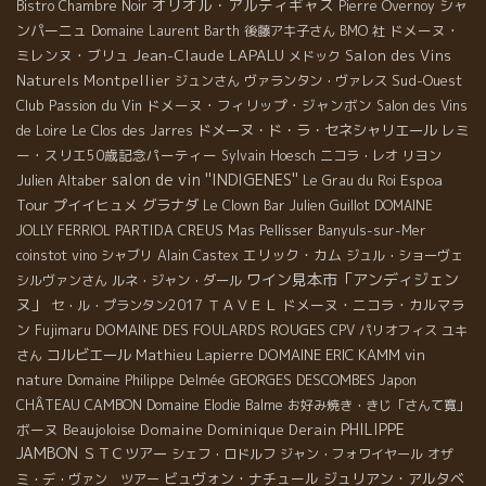
オリオル・アルティギャス
シャ
Bistro Chambre Noir
Pierre Overnoy
ンパーニュ
ドメーヌ・
Domaine Laurent Barth
後藤アキ子さん
BMO 社
Jean-Claude LAPALU
ミレンヌ・ブリュ
Salon des Vins
メドック
Naturels Montpellier
Sud-Ouest
ジュンさん
ヴァランタン・ヴァレス
Club Passion du Vin
ドメーヌ・フィリップ・ジャンボン
Salon des Vins
ドメーヌ・ド・ラ・セネシャリエール
レミ
de Loire
Le Clos des Jarres
ー・スリエ50歳記念パーティー
Sylvain Hoesch
ニコラ・レオ
リヨン
salon de vin ''INDIGENES''
Espoa
Julien Altaber
Le Grau du Roi
Tour
プイイヒュメ
グラナダ
Le Clown Bar
Julien Guillot
DOMAINE
PARTIDA CREUS
JOLLY FERRIOL
Mas Pellisser
Banyuls-sur-Mer
エリック・カム
coinstot vino
シャブリ
Alain Castex
ジュル・ショーヴェ
ワイン見本市「アンディジェン
シルヴァンさん
ルネ・ジャン・ダール
ヌ」
ＴＡＶＥＬ
ドメーヌ・ニコラ・カルマラ
セ・ル・プランタン2017
ン
DOMAINE DES FOULARDS ROUGES
Fujimaru
CPV パリオフィス
ユキ
コルビエール
Mathieu Lapierre
DOMAINE ERIC KAMM
vin
さん
nature
GEORGES DESCOMBES
Domaine Philippe Delmée
Japon
CHÂTEAU CAMBON
Domaine Elodie Balme
お好み焼き・きじ「さんて寛」
PHILIPPE
ボーヌ
Beaujoloise
Domaine Dominique Derain
JAMBON
ＳＴＣツアー
シェフ・ロドルフ
ジャン・フォワイヤール
オザ
ビュヴォン・ナチュール
ジュリアン・アルタベ
ミ・デ・ヴァン ツアー