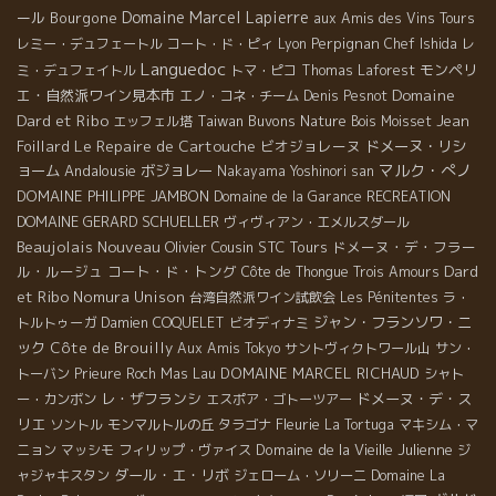
Domaine Marcel Lapierre
ール
Bourgone
aux Amis des Vins Tours
Perpignan
レミー・デュフェートル
コート・ド・ピィ
Lyon
Chef Ishida
レ
Languedoc
モンペリ
ミ・デュフェイトル
トマ・ピコ
Thomas Laforest
Domaine
エ・自然派ワイン見本市
エノ・コネ・チーム
Denis Pesnot
Dard et Ribo
Taiwan Buvons Nature
Jean
エッフェル塔
Bois Moisset
Le Repaire de Cartouche
Foillard
ビオジョレーヌ
ドメーヌ・リシ
マルク・ぺノ
ョーム
Andalousie
ボジョレー
Nakayama Yoshinori san
DOMAINE PHILIPPE JAMBON
Domaine de la Garance
RECREATION
DOMAINE GERARD SCHUELLER
ヴィヴィアン・エメルスダール
Beaujolais Nouveau
Olivier Cousin
STC Tours
ドメーヌ・デ・フラー
Dard
ル・ルージュ
コート・ド・トング
Côte de Thongue
Trois Amours
et Ribo
Nomura Unison
台湾自然派ワイン試飲会
Les Pénitentes
ラ・
ジャン・フランソワ・ニ
トルトゥーガ
Damien COQUELET
ビオディナミ
ック
Côte de Brouilly
Aux Amis Tokyo
サントヴィクトワール山
サン・
Mas Lau
DOMAINE MARCEL RICHAUD
トーバン
Prieure Roch
シャト
レ・ザフランシ
ドメーヌ・デ・ス
ー・カンボン
エスポア・ゴトーツアー
リエ
Fleurie
ソントル
モンマルトルの丘
タラゴナ
La Tortuga
マキシム・マ
Domaine de la Vieille Julienne
ニョン
マッシモ
フィリップ・ヴァイス
ジ
ダール・エ・リボ
ャジャキスタン
ジェローム・ソリーニ
Domaine La