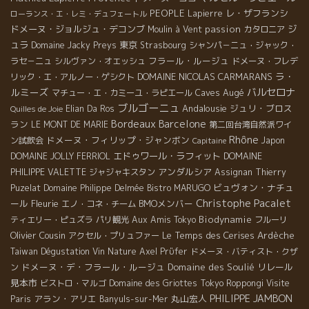
PEOPLE
レ・ザフランシ
Lapierre
ローランス・エ・レミ・デュフェートル
ドメーヌ・ジョルジュ・デコンブ
passion
ジ
Moulin à Vent
カタロニア
ュラ
東京
Domaine Jacky Preys
Strasbourg
シャンパ－ニュ・ジャック・
フラール・ルージュ
ラセ－ニュ
シルヴァン・オエッシュ
ドメーヌ・フレデ
ラ・
DOMAINE NICOLAS CARMARANS
リック・エ・アルノー・ゲシクト
ルミーズ
バルセロナ
Caves Augé
マチュー・エ・カミーユ・ラピエール
ブルゴーニュ
Andalousie
ジュリ・ブロス
Elian Da Ros
Quilles de Joie
Bordeaux
Barcelone
ラン
LE MONT DE MARIE
第二回台湾自然派ワイ
Rhône
ドメーヌ・フィリップ・ジャンボン
ン試飲会
Japon
Capitaine
エドゥワール・ラフィット
DOMAINE JOLLY FERRIOL
DOMAINE
アンダルシア
PHILIPPE VALETTE
ジャジャキスタン
Assignan
Thierry
ビュヴォン・ナチュ
Puzelat
Domaine Philippe Delmée
Bistro MARUGO
Christophe Pacalet
ール
Fleurie
BMOメンバー
エノ・コネ・チーム
Biodynamie
ティエリー・ピュズラ
パリ観光
Aux Amis Tokyo
フルーリ
Olivier Cousin
Le Temps des Cerises
Ardèche
アクセル・プリュファー
Taiwan Dégustation Vin Nature
Axel Prϋfer
ドメーヌ・バティスト・クザ
ドメーヌ・デ・フラール・ルージュ
Domaine des Soulié
リレール
ン
見本市
ビストロ・マルゴ
Domaine des Griottes
Tokyo Roppongi
Visite
PHILIPPE JAMBON
アラン・アリエ
丸山宏人
Paris
Banyuls-sur-Mer