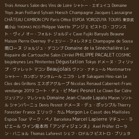
Domaine
Trois Amours
Salon des Vins de Loire
シャトー・エギュイユ
Yoyo
Jean Foillard
Champagne Jacques Lassaigne
Sylvain Hoesch
CHÂTEAU CAMBON
CPV Paris Office
ESPOA YOROZUYA TOURS
東京武
アンジェ
ビストロ・コワンス
蔵小山
Philippe Valette
THOMAS PICO
ト・ヴィノ
Banyuls
Beaune
オー・フォルト
ジョルディ
Cave Fujiki
Champagne de Sousa
Maison Pierre Overnoy
ティエリー・フォレスチエ
南ローヌ
Domaine de la Sénèchalière
Le
ジョルジュ・デコンブ
PHILIPPE PACALET
Repaire de Cartouche
Salon L'irréel
COSMIC
Dégustation
biojoleynes
Tokyo
ドメーヌ・フィリッ
Les Pénitentes
Beaujolais
プ・ヴァレット
Montmartre
マコン
ヴァン・ナチュール
Le
シャトー・カンボン
サンタムール
ニコラ・レオ
Sakagami Hino-san
Clos des Grillons
エスポアグループ
Nicolas Renaud
Cabernet-Franc
Marc Pesnot
vendange 2019
コート・デュ・ピ
Le Clown Bar
Cidre
Domaine Jean-Claude Lapalu
ジュリアン・マレシャル
Macon
ソント
シャンパーニュ
ドメーヌ・デュ・ポッシブル
ル
Denis Pesnot
Thierry
Morgon
エリック・カム
Le Casot des Mailloles
Forestier
France
Marcel Lapierre
Espoa Tour
マーク・ペノ
マチュー・ラ
Barcelona
ワイン見本市「アンディジェンヌ」
ピエール
ローラ
Axel Prüfer
ン・バニョル
ビストロ・ブリュタ
Thomas Laforest
シェフ・ロドルフ