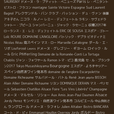
Paris
SAURIGNY
ドメーヌ・ラ・プティット・べニューズ
レ・ぺニタント
Espagne Sud
Laurent
ビストロ・フラコン
montagne Sainte Victoire
Bagnol
アレクサンドル・バン
クラブ・パッション・デュ・ヴァン
後藤
ニコラ・ルノー
アキ子さん
レミー・デュフェートル
ラモン・サヴェドラ
収穫2017年
シャトー・プピーユ
シャンパーニュ・ジャック・ラセーニュ
ローランス・エ・レミ・デュフェイトル
ERIC DE SOUSA
エスポア・ゴトー
DOMAINE L'ANGLORE
Loïc ROURE
パトリック・デプラ
ビオディナミ
南スペイン
Catalogne
ダール・エ・
Nicolas Réau
マス・ロー
Marseille
リボ
ドメーヌ・グレゴリー・ギヨーム
ロイック・ル
Louforosé
Leonis
Eric Pfifferling
ール
Domaine de la Romanée-Conti
La Tortuga
鹿児島
Chablis
ジャン・フォワヤール
Ramon
トマ・ピコ
セ・ル・プランタ
Bourgogne
ン2017
Tokyo Musashikoyama
エスポア・よろずやツアー
スペイン自然派ワイン見本市
domaine de l'anglore
Escarpolette
Domaine Richeaume
サルバドール・バトル
René Jean
BISSOH
pépite
Alain Allier
Domaine Richaume
リヨン
DOMINIQUE DERAIN
マス・ぺリセ
Sebastien Chatillon
Champagne
ール
Alsace Foire "Les Vins Libérés"
Alsace
ドメーヌ・マルセル・リショー
Aux Amis
Jean-Paul Daumen
モンペリエ・自然派ワイン見本市
コルビエール
Jordy Perez
中山良則さ
ラングロール
ドメーヌ・ラフォレ
Julien Altaber
ん
Bistro BIANCARA
ボルドー
コート・ド・ピィ
Emmanuel Houillon Overnoy
Jordy
Bistro