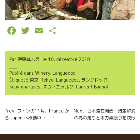
F
T
E
P
a
w
m
a
c
i
a
r
Par
伊藤與志男
le
10, décembre 2018
e
t
i
t
Publié dans
Winery
,
Languedoc
b
t
l
a
Étiqueté
東京
,
Tokyo
,
Languedoc
,
ラングドック
,
o
e
g
Souvignargues
,
スヴィニャルグ
,
Laurent Bagnol
o
r
e
Navigation
k
r
Prev: ワインの11月、France か
Next: 日本滞在開始・時差解消
ら Japon へ移動中 ・・・
の為の走りと木刀素振りを決行
de
l’article