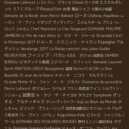
Domaine Laforest
エスカルポレ
レストラン・グラン８
Chinon
セーヌ河
Roussillon
ット
ＳＴＣグループ
台湾
萬谷シェフ
大阪の小松屋
ローヌ
Château Aiguilloux
Domaine de la Borde
Jean-Pierre Robinot
ム
イタリア
ーラン・ナ・ヴァン
ヴィヴィアン・エメルスダール
プリューレ・
Chef Mantani
DOMAINE PHILIPPE
ロック
ユキさん
Le Clos Rougeard
JAMBON
Le Vin de mes Amis
Granada
ル・クロ・デ・ジャール
C'est
Espagne
ドメーヌ・ドミニック・ドゥラン
アル
le Printemps 2017
デッシュ
Vendange 2017
La Pioche
coinstot vino
Julien Guillot
フィリップ・パカレ
RECREATION
B.B.B. ボジョレ試飲会
DAMIEN
ビオディナミ栽培
エドワード・ラフィット
BUREAU
Domaine Laurent
PARTIDA CREUS
Beaujoloise
Barth
福岡
Bistro FLACON
La Dive
ドメーヌ・ニコラ・カルマラン
Bouteille
St Jean de la Ginest
La
Domaine du possible
Grande Motte
サン・ジャン・ド・ラ・ジネスト
ボジョレー
自然派ワイン
Pierre Laforest
カベルネ フラン
シルヴァン・
試飲会
オリ
ル・カゾ・デ・マイヨル
Symphonie
リショーム
タラゴナ
オル・アルティギャス
Le Bout du Monde
サントヴィクトワール山
が
エリック・プフェーリング
んちゃん
自然派試飲会ビオジョレーヌ
アルザ
Kagoshima
ス見本市「レ・ヴァン・リベレ」
Italie
ビストロ・シャンブルノ
DOMAINE DES FOULARDS ROUGES
タヴ
ワール
野村ユニソン諏訪本社
ェル
Domaine Grégory Guillaume
ドメーヌ・ダニエル・サージュ
aux