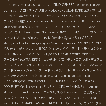
salon de vin ''INDIGENES''
Amis des Vins Tours
Passion et Nature
Loire
ル・クロ・デ・グリヨン
RENE JEAN DARD
Medoc
エスポア・ゴ
ドメーヌ・クリスト
トーツアー
Yakitori SHINORI
エクサン・プロヴァンス
フ・パカレ
Mas Lau
和食
Ramon Saavedra
Bois Moisset
Bistro Shimba
Julie Brosselin
エマニュエル・ラセーニュ
ジュル・ショーヴェ
ボジョ
Beaujolais Nouveau
マルセル・ラピエール
サンテミ
レ・ヌーヴォー
リオン
Domaine Sylvain Bock
OSAKA
ドメーヌ・ダミアン・コクレ
Edouard Laffitte
Souvignargues
Nomura Unison
Maruyama Hiroto
パルティーダ・クレウス
ドメーヌ・ド・ラ・セネシャ
ESPOA Shinkawa
リエール
Lyon chef Ishida Katsumi
台湾インポー
ルネ・ジャン・ダール
ターのレベッカさん
ロマネ・コンチ
ル・グロ・デュ・ロワ
レミ・デュフェ
ブルノ・シュレール
シャンパーニュ・ド・スーザ
ラモンさん
マ
イトル
ラガ
ドメーヌ・ジャン・クロード・ラパリュ
ジャ
ル・モン・ド・マリー
Domaine Dard et
ン・フランソワ・ニック
Domaine Olivier Cousin
Ribo
Bourgone
Lyon
DOMAINE DAMIEN BUREAU
シャブリ
Damien
ロワール
沖縄
COQUELET
Yannick Amirault
Eau Forte
Saint-Amour
Languedoc
Mathieu et Camille Lapierre
ストラスブルグ
焼き鳥・しの
スヴィニャルグ
Rémi DUFAITRE
り
カーヴ・フジキ
Julien Mareschal
DOMAINE PASCAL SIMONUTTI
Saint Aubin
ドメーヌ・シルヴァン・ボッ