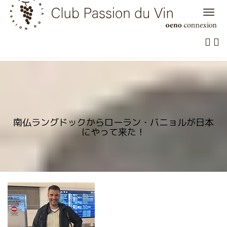
Skip
to
content
南仏ラングドックからローラン・バニョルが日本
にやって来た！