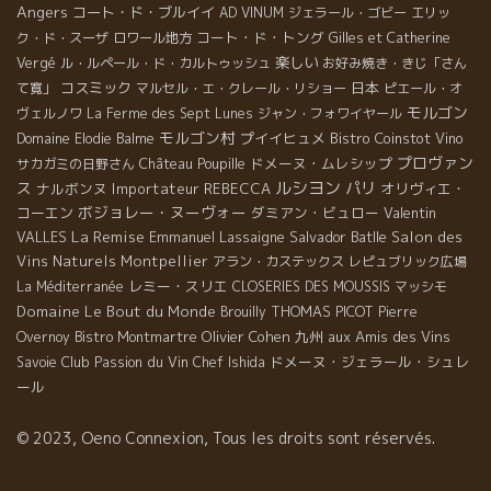
Angers
コート・ド・ブルイイ
AD VINUM
ジェラール・ゴビー
エリッ
コート・ド・トング
ク・ド・スーザ
ロワール地方
Gilles et Catherine
楽しい
Vergé
ル・ルペール・ド・カルトゥッシュ
お好み焼き・きじ「さん
コスミック
日本
て寛」
マルセル・エ・クレール・リショー
ピエール・オ
モルゴン
ヴェルノワ
La Ferme des Sept Lunes
ジャン・フォワイヤール
モルゴン村
プイイヒュメ
Bistro Coinstot Vino
Domaine Elodie Balme
プロヴァン
ドメーヌ・ムレシップ
サカガミの日野さん
Château Poupille
ルシヨン
ス
パリ
ナルボンヌ
Importateur REBECCA
オリヴィエ・
ボジョレー・ヌーヴォー
コーエン
ダミアン・ビュロー
Valentin
La Remise
VALLES
Emmanuel Lassaigne
Salvador Batlle
Salon des
Vins Naturels Montpellier
アラン・カステックス
レピュブリック広場
レミー・スリエ
La Méditerranée
CLOSERIES DES MOUSSIS
マッシモ
Domaine Le Bout du Monde
THOMAS PICOT
Brouilly
Pierre
Olivier Cohen
九州
aux Amis des Vins
Overnoy
Bistro Montmartre
Club Passion du Vin
ドメーヌ・ジェラール・シュレ
Savoie
Chef Ishida
ール
© 2023, Oeno Connexion, Tous les droits sont réservés.