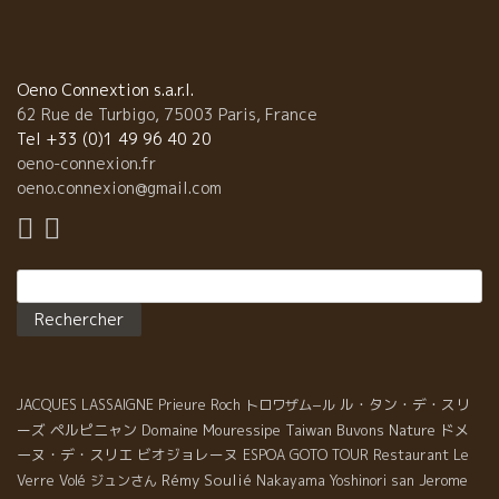
Oeno Connextion s.a.r.l.
62 Rue de Turbigo, 75003 Paris, France
Tel +33 (0)1 49 96 40 20
oeno-connexion.fr
oeno.connexion@gmail.com
Rechercher :
ル・タン・デ・スリ
JACQUES LASSAIGNE
Prieure Roch
トロワザム−ル
ーズ
ペルピニャン
Domaine Mouressipe
Taiwan Buvons Nature
ドメ
ーヌ・デ・スリエ
ビオジョレーヌ
ESPOA GOTO TOUR
Restaurant Le
Rémy Soulié
Jerome
Verre Volé
ジュンさん
Nakayama Yoshinori san