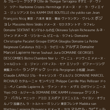
ル
グラナダ
フルーリー
Côte de Thongue
Tarragona
オザミ・デ・ヴァ
Narbonne
ドメーヌ・ド・ラ・ヴィエイ
ン ツアー
Crozes-Hermitage
ユ・ジュリアンヌ
Eric KAMM
Jean
DIVE BOUTELLE
cho yukiko san
ボジ
François Nicq
東京・六本木
東京・鴬谷
ヴァランタン・ヴァレス
ョレ
Massimo
Rémi Sédès
ドメーヌ・セクスタン
トマ・ラフォレ
Okinawa
ルネ・
Domaine SEXTANT
モンマルトルの丘
Sylvain Richeaume
Domaine
ジャン
ドメーヌ・リショーム
ピエール・ラフォレ
Christophe Pacalet
Groupe ESPOA
Glouglou
Domaine La Petite
アルザス
Domaine
Baigneuse
Catalunya
カミーユ・ラピエール
Marcel Lapierre
Jura
DOMAINE GEORGES
Herve Souhaut
DESCOMBES
Bistro Chambre Noir
レ・ヴィニュ・ドリヴィエ
ドメーヌ・
エリック・ピファーリング
シャルロット・エ・ジャン・バティスト・セナ
ラングドック
Jean-
Perpignan
小松屋
質販スーパー
シードル
Claude LAPALU
DOMAINE MARCEL
ジル・キャトリンヌ・ヴェルジェ
RICHAUD
カタルーニャ
モンペリエ
Philippe Carrille
Mas Pellisser
ドゥ
ル・ヴァン・ドゥ・メザミ
ニース
ニ・ペノ
Camille Lapierre
ロゼワイン
クリスト
DOMAINE ERIC KAMM
Yoyo
クロ・ルジャール
Estezargue
フ・パカレ
エスポア
ヤニック・アミロ
エマニュエル・ウイヨン・オヴェ
ルノワ
加藤さん
ラ・トルトゥーガ
シノン
東京フレンチ
Madoka san
Provence
マルセル・ラピエ－ル
Mathieu Lapierre
ドメーヌ・ヨヨ