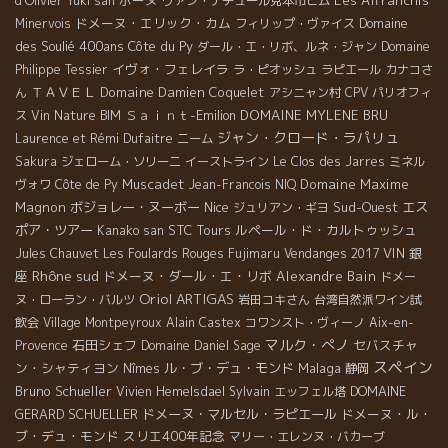
ボーヌ
Les Affranchis
d'Olivier
Yuki san
ヴァン・ナチュール見本市ビム
ドメーヌ・エリック・カム
Domaine
Minervois
フィリップ・ヴァイス
des Soulié 400ans
Côte du Py
ダール・エ・リボ、ルネ・ジャン
Domaine
イヴォ・フェレイラ
Philippe Tessier
ラ・ピオッシュ
ラピエール
カナコさ
ＴＡＶＥＬ
Domaine Damien Coquelet
ん
アシニャン村
CPV パリオフィ
Ｓａｉｎｔ-Emilion
DOMAINE MYLENE BRU
ス
Vin Nature BIM
ジャン・クロード・ラパリュ
Laurence et Rémi Dufaitre
ニーム
Sakura
ジェローム・ソリーニ
イーストライン
Le Clos des Jarres
ミネル
Muscadet
Domaine Maxime
ヴォワ
Côte de Py
Jean-Francois NIQ
Magnon
ボジョレー・ヌーボー
Nice
Sud-Ouest
エス
ジュリアン・ギヨ
ポア・ツアー
STC Tours
ルペール・ド・カルトゥッシュ
Kanako san
VIN
銀
Jules Chauvet
Les Foulards Rouges
Fujimaru
Vendanges 2017
Rhône sud
座
ドメーヌ・ダール・エ・リボ
Alexandre Bain
ドメー
Oriol ARTIGAS
ヌ・ローラン・バルツ
岩田コキさん
台湾自然派ワイン試
飲会
Village Montpeyroux
Alain Castex
コワンスト・ヴィーノ
Aix-en-
マルク・ぺノ
石田シェフ
セバスチャ
Provence
Domaine Daniel Sage
スペイン
ン・シャティヨン
ル・ブ・デュ・モンド
Malaga
Nîmes
静岡
Bruno Schueller
DOMAINE
Vivien Hemelsdael
Sylvain
エッフェル塔
GERARD SCHUELLER
ドメーヌ・マルセル・ラピエール
ドメーヌ・ル・
ブ・デュ・モンド
スリエ400年記念
マリー・エレンヌ・バカーブ