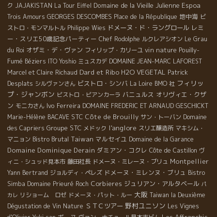
Domaine de la Vieille Julienne
Espoa
ク
JAJAKISTAN
La Tour Eiffel
GEORGES DESCOMBES
地中海
Trois Amours
Place de la République
ビ
ドメーヌ・ド・ラングロール
レミ
ストロ・モンマルトル
Philippe Wies
ー・スリエ50歳記念パーティー
Chef Rodolphe
ルクレアシオン
Le Grau
オザミ・デ・ヴァン
vin nature
Pouilly-
du Roi
フィリップ・カリーユ
Fumé
Béziers
ITO Yoshio
ミュスカデ
DOMAINE JEAN-MARC LAFOREST
Dard et Ribo
H2O VEGETAL
Patrick
Marcel et Claire Richaud
フィリッ
Desplats
ビストロ・シンバ
シルヴァンさん
La Loire
BMO 社
プ・ジャンボン
バニュルス
オリヴィエ・クザ
ビストロ・ビアンカーラ
ン
Ivo Ferreira
モニカさん
DOMAINE FREDERIC ET ARNAUD GESCHICKT
STC
Côte de Brouilly
Marie-Hélène BACAVE
サン・トーバン
Domaine
l'anglore
Groupe STC
des Capriers
メドック
スリエ醸造所
マキシム・
Bistro Brutal
Taiwan
マルセイユ
マニョン
Domaine de la Garance
Domaine Dominique Derain
ダミアン・コクレ
Côte de Castillon
ヴ
Montpellier
ィニ・シュッド見本市
藤田社長
ドメーヌ・ミレーヌ・ブリュ
ドメーヌ・ミレンヌ・ブリュ
Yann Bertrand
ジョルディ・ペレズ
Bistro
Corbieres
ジュリアン・アルタベール
Simba
Domaine Prieuré Roch
パ
大阪
リショーム ロゼ
ドメーヌ・パット・ルー
Taiwan la Deuxième
カレ
野村ユニソン
ＳＴＣツアー
Dégustation de Vin Nature
Les Vignes