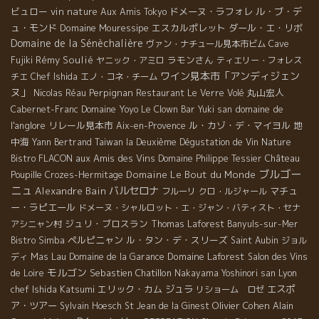
ビュロー
vin nature
ドメーヌ・ラフォレ
ル・ブ・デ
Aux Amis Tokyo
ュ・モンド
Domaine Mouressipe
エスカルポレット
ダール・エ・リボ
Domaine de la Sénèchalière
ヴァン・ナチュール見本市ビム
Cave
Rémy Soulié
ラモンさん
Fujiki
ヤニック・アミロ
ティエリー・フォレス
ワイン見本市「アンディジェン
チエ
Chef Ishida
エノ・コネ・チーム
ヌ」
Perpignan
丸山宏人
Nicolas Réau
Restaurant Le Verre Volé
Domaine Yoyo
domaine de
Cabernet-Franc
Le Clown Bar
Yuki san
l'anglore
リレール見本市
ル・カゾ・デ・マイヨル
地
Aix-en-Provence
中海
Yann Bertrand
Taiwan la Deuxième Dégustation de Vin Nature
aux Amis des Vins
Bistro FLACON
Domaine Philippe Tessier
Château
ブルゴー
Domaine Le Bout du Monde
Poupille
Crozes-Hermitage
ニュ
バルセロナ
Alexandre Bain
マチュ
フルーリ
クロ・ルジャール
ー・ラピエール
ドメーヌ・シャルロット・エ・ジャン・バティスト・セナ
ジュリ・ブロスラン
アシニャン村
Thomas Laforest
Banyuls-sur-Mer
ペルピニャン
ル・タン・デ・スリーズ
Bistro Simba
Saint Aubin
ジョル
Mas Lau
Domaine Laforest
ディ
Domaine de la Garance
Salon des Vins
モルゴン
Sebastien Chatillon
Lyon
de Loire
Nakayama Yoshinori san
chef Ishida Katsumi
エリック・カム
ジュラ
エスポ
リショーム ロゼ
ア・ツアー
Olivier Cohen
Sylvain Hoesch
St Jean de la Ginest
Alain