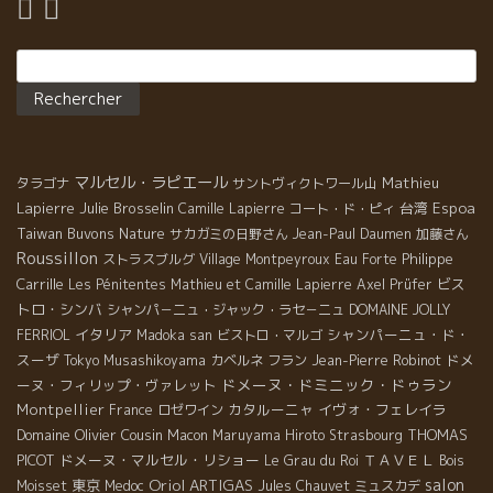
Rechercher :
マルセル・ラピエール
Mathieu
タラゴナ
サントヴィクトワール山
Lapierre
Julie Brosselin
台湾
Espoa
Camille Lapierre
コート・ド・ピィ
Taiwan Buvons Nature
サカガミの日野さん
Jean-Paul Daumen
加藤さん
Roussillon
Philippe
ストラスブルグ
Village Montpeyroux
Eau Forte
Carrille
ビス
Les Pénitentes
Mathieu et Camille Lapierre
Axel Prüfer
トロ・シンバ
シャンパ－ニュ・ジャック・ラセ－ニュ
DOMAINE JOLLY
イタリア
シャンパーニュ・ド・
FERRIOL
Madoka san
ビストロ・マルゴ
スーザ
ドメ
Tokyo Musashikoyama
カベルネ フラン
Jean-Pierre Robinot
ドメーヌ・ドミニック・ドゥラン
ーヌ・フィリップ・ヴァレット
Montpellier
カタルーニャ
イヴォ・フェレイラ
France
ロゼワイン
Domaine Olivier Cousin
THOMAS
Macon
Maruyama Hiroto
Strasbourg
PICOT
ドメーヌ・マルセル・リショー
ＴＡＶＥＬ
Le Grau du Roi
Bois
Oriol ARTIGAS
salon
東京
Moisset
Medoc
Jules Chauvet
ミュスカデ