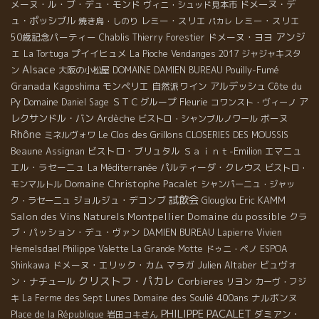
メーヌ・ル・ブ・デュ・モンド
ドメーヌ・デ
ヴィニ・シュッド見本市
ュ・ポッシブル
レミー・スリエ
レミー・スリエ
焼き鳥・しのり
パカレ
アンジ
50歳記念パーティー
ドメーヌ・ヨヨ
Chablis
Thierry Forestier
ェ
プイイヒュメ
La Tortuga
La Pioche
Vendanges 2017
ジャジャキスタ
Alsace
Pouilly-Fumé
ン
大阪の小松屋
DOMAINE DAMIEN BUREAU
Granada
Kagoshima
モンペリエ
自然派ワイン
アルデッシュ
Côte du
Py
ＳＴＣグループ
Fleurie
ア
Domaine Daniel Sage
コワンスト・ヴィーノ
レクサンドル・バン
Ardèche
ボーヌ
ビストロ・シャンブルノワール
Rhône
Le Clos des Grillons
ミネルヴォワ
CLOSERIES DES MOUSSIS
Beaune
ビストロ・ブリュタル
Ｓａｉｎｔ-Emilion
エマニュ
Assignan
エル・ラセーニュ
パルティーダ・クレウス
La Méditerranée
ビストロ・
Domaine Christophe Pacalet
モンマルトル
シャンパーニュ・ジャッ
試飲会
ジョルジュ・デコンブ
Eric KAMM
ク・ラセーニュ
Glouglou
Salon des Vins Naturels Montpellier
Domaine du possible
クラ
ブ・パッション・デュ・ヴァン
DAMIEN BUREAU
Lapierre
Vivien
Hemelsdael
Philippe Valette
La Grande Motte
ドゥニ・ペノ
ESPOA
ドメーヌ・エリック・カム
マラガ
Julien Altaber
ビュヴォ
Shinkawa
クリストフ・パカレ
ン・ナチュール
Corbieres
リヨン
カーヴ・フジ
Domaine des Soulié 400ans
ナルボンヌ
キ
La Ferme des Sept Lunes
PHILIPPE PACALET
ダミアン・
Place de la République
岩田コキさん