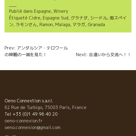
e
t
i
t
Publié dans
Espagne
,
Winery
b
t
l
a
Étiqueté
Cidre
,
Espagne Sud
,
グラナダ
,
シードル
,
南スペイ
o
e
g
ン
,
ラモンさん
,
Ramon
,
Malaga
,
マラガ
,
Granada
o
r
e
Navigation
k
r
Prev: アンダルシア・テロワール
の神髄の一端を見た！
Next: 出逢いから交流へ！！
de
l’article
Oeno Connextion s.a.r.l.
62 Rue de Turbigo, 75003 Paris, France
Tel +33 (0)1 49 96 40 20
oeno-connexion.fr
oeno.connexion@gmail.com