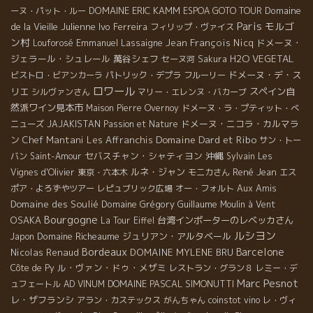
DOMAINE ERIC KAMM
Domaine
ーヌ・パット・ルー
ESPOA GOTO TOUR
Paris
モルゴ
de la Vieille Julienne
Ivo Ferreira
フィリップ・ヴァイス
ン村
Emmanuel Lassaigne
Jean François Nicq
ドメーヌ・
Louforosé
ジェラール・シュレール
萬谷シェフ
H2O VEGETAL
セーヌ河
Sakura
ドメーヌ・デ・ス
ビストロ・ビアンカーラ
パトリック・デプラ
フルーリー
ロワール
リエ
スペイン自
シルヴァンさん
マリー・エレンヌ・バカーブ
然派ワイン見本市
Maison Pierre Overnoy
ドメーヌ・ラ・プティット・べ
ドメーヌ・ニコラ・カルマラ
ニューズ
JAJAKISTAN
Passion et Nature
Domaine Dard et Ribo
ン
Chef Mantani
Les Affranchis
サン・トー
セバスチャン・シャティヨン
沖縄
バン
Saint-Amour
Sylvain
Les
ルネ・ジャン
René Jean
Vignes d'Olivier
東京・六本木
モニカさん
エス
Aux Amis
ポア・よろずやツアー
レピュブリック広場
オー・フォルト
Domaine des Soulié
Domaine Grégory Guillaume
Moulin à Vent
Bourgogne
OSAKA
台湾インポーターのレベッカさん
La Tour Eiffel
ルシヨン
Domaine Richeaume
ジュリアン・アルタベール
Japon
Bordeaux
Barcelone
Nicolas Renaud
DOMAINE MYLENE BRU
ル・ヴァン・ドゥ・メザミ
Côte de Py
レストラン・グラン８
レミー・デ
Marc Pesnot
DOMAINE PASCAL SIMONUTTI
ュフェートル
AD VINUM
レ・ザフランシ
アラン・カステックス
がんちゃん
coinstot vino
レ・ヴィ