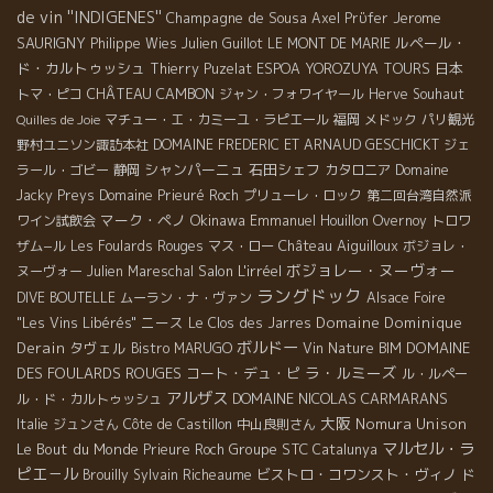
de vin ''INDIGENES''
Champagne de Sousa
Jerome
Axel Prϋfer
SAURIGNY
ルペール・
Philippe Wies
Julien Guillot
LE MONT DE MARIE
ド・カルトゥッシュ
日本
Thierry Puzelat
ESPOA YOROZUYA TOURS
CHÂTEAU CAMBON
トマ・ピコ
ジャン・フォワイヤール
Herve Souhaut
マチュー・エ・カミーユ・ラピエール
福岡
メドック
パリ観光
Quilles de Joie
野村ユニソン諏訪本社
DOMAINE FREDERIC ET ARNAUD GESCHICKT
ジェ
シャンパーニュ
石田シェフ
ラール・ゴビー
静岡
カタロニア
Domaine
Jacky Preys
Domaine Prieuré Roch
プリューレ・ロック
第二回台湾自然派
マーク・ペノ
Okinawa
ワイン試飲会
Emmanuel Houillon Overnoy
トロワ
Château Aiguilloux
ザム−ル
Les Foulards Rouges
マス・ロー
ボジョレ・
ボジョレー・ヌーヴォー
Salon L'irréel
ヌーヴォー
Julien Mareschal
ラングドック
DIVE BOUTELLE
ムーラン・ナ・ヴァン
Alsace Foire
ニース
Domaine Dominique
"Les Vins Libérés"
Le Clos des Jarres
ボルドー
Derain
タヴェル
DOMAINE
Bistro MARUGO
Vin Nature BIM
ラ・ルミーズ
DES FOULARDS ROUGES
コート・デュ・ピ
ル・ルペー
アルザス
DOMAINE NICOLAS CARMARANS
ル・ド・カルトゥッシュ
大阪
Nomura Unison
Italie
ジュンさん
Côte de Castillon
中山良則さん
マルセル・ラ
Le Bout du Monde
Groupe STC
Prieure Roch
Catalunya
ピエ－ル
ビストロ・コワンスト・ヴィノ
ド
Brouilly
Sylvain Richeaume