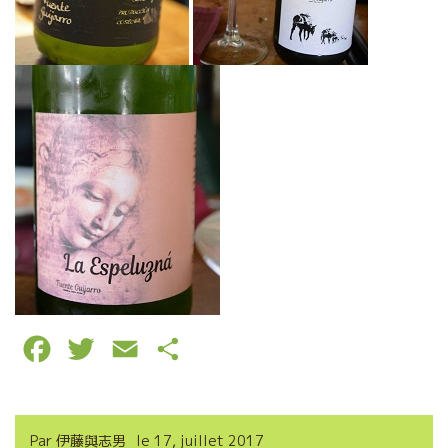
F
T
E
P
a
w
m
a
c
i
a
r
Par
伊藤與志男
le
17, juillet 2017