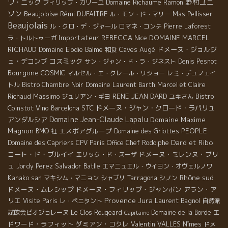
野村ユニ
ワ・ニック
Domaine Richaume
フィリップ・カリーユ
Ramon
ソン
Beaujoloise
Rémi DUFAITRE
ル・モン・ド・マリー
Mas Pellisser
Beaujolais
ル・クロ・デ・ジャール
ロマネ・コンチ
Pierre Laforest
Importateur REBECCA
Nice
DOMAINE MARCEL
ラ・トルトゥーガ
RICHAUD
Caves Augé
ドメーヌ・ジョルジ
Domaine Elodie Balme
和食
ュ・デコンブ
コスミック
サン・ジャン・ド・ラ・ジネスト
Denis Pesnot
Bourgone
COSMIC
マルセル・エ・クレール・リショー
レミ・デュフェイ
トル
Bistro Chambre Noir
Domaine Laurent Barth
Marcel et Claire
Massimo
RENE JEAN DARD
Bistro
Richaud
ジュリアン・ギヨ
ユキさん
Coinstot Vino
STC
ドメーヌ・ジャン・クロード・ラパリュ
Barcelona
Domaine Jean-Claude Lapalu
アンダルシア
Domaine Maxime
Magnon
エスポアグループ
PEOPLE
BMO 社
Domaine des Griottes
Dard et Ribo
Domaine des Capriers
CPV Paris Office
Chef Rodolphe
コート・ド・ブルイイ
ドメーヌ・ミレンヌ・ブリ
エリック・ド・スーザ
ュ
Salvador Batlle
Jordy Perez
エマニュエル・ウイヨン・オヴェルノワ
Rhône sud
Kanako san
マキシム・マニョン
シャブリ
Tarragona
シノン
ドメーヌ・ムレシップ
ドメーヌ・フィリップ・ジャンボン
アラン・ア
Provence
Jura
リエ
Laurent Bagnol
Visite Paris
レ・ぺニタント
自然派
エ
試飲会ビオジョレーヌ
Le Clos Rougeard
Domaine de la Borde
Capitaine
ドワード・ラフィット
ダミアン・コクレ
Valentin VALLES
Nîmes
ドメ