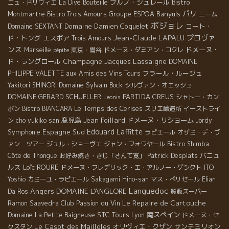
ブルノ・シュレール
ニュ・ドリヴィエ
La Dive Bouteille
Bistro
パリ
Groupe ESPOA
Banyuls
Montmartre
Bistro Trois Amours
ニーム
ボジョレ
Domaine Damien Coquelet
コート・
Domaine SEXTANT
Jean-Claude LAPALU
プロヴァ
ド・トング
エスポア
Trois Amours
ンス
ドメーヌ・
Marseille
東京・鴬谷
ドメーヌ・ダミアン・コクレ
pépite
ド・ラングロール
Champagne Jacques Lassaigne
DOMAINE
フラール・ルージュ
PHILIPPE VALETTE
aux Amis des Vins Tours
Domaine Sylvain Bock
Yakitori SHINORI
シルヴァン・オエッシュ
DOMAINE GERARD SCHUELLER
PARTIDA CREUS
シャトー・カン
Leonis
Le Temps des Cerises
ボン
Bistro BIANCARA
スリエ醸造所
イーストライ
鹿児島
Jean Foillard
ドメーヌ・リショーム
ン
cho yukiko san
Jordy
Edouard Laffitte
Symphonie
Espagne Sud
ラピエール
オザミ・デ・ヴ
ァン ツアー
ジュル・ショーヴェ
ジャン・フォワヤール
Bistro Shimba
Patrick Desplats
バニュ
Côte de Thongue
お好み焼き・きじ「さんて寛」
ルス
Loïc ROURE
ドメーヌ・フレデリック・エ・アルノー・ゲシクト
ITO
Yoshio
カミーユ・ラピエール
Sakagami Hino-san
マス・ぺリセール
Elian
Languedoc
Angers
DOMAINE L'ANGLORE
Da Ros
質販スーパー
Le Repaire de Cartouche
Club Passion du Vin
Ramon Saavedra
STC Tours
南スペイン
Domaine La Petite Baigneuse
Lyon
ドメーヌ・セ
Le Casot des Mailloles
オリヴィエ・クザン
サンテミリオン
クスタン