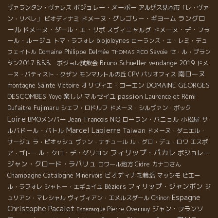
ボジョレー・ヌーボー
ヴァランタン・ヴァレス
アルザス見本市「レ・ヴァ
ラングロ
ドメーヌ・グレゴリー・ギヨーム
ン・リベレ」
ビオディナミ
ール
ドメーヌ・ダール・エ・リボ
スヴィニャルグ
ドメーヌ・デ・フラ
ール・ルージュ
biojoleynes
トマ・ラフォレ
ローランス・エ・レミ・デュ
フェイトル
Domaine Philippe Delmée
Savoie
セ・ル・プラン
THOMAS PICO
Bruno Schueller
vendange 2019
タン2017
B.B.B. ボジョレ試飲会
ドメ
南ローヌ
ーヌ・バティスト・クザン
モンマルトルの丘
CPV パリオフィス
DOMAINE GEORGES
オリヴィエ・コーエン
montagne Sainte Victoire
DESCOMBES
楽しい
マルセイユ
passion
Yoyo
Laurence et Rémi
Dufaitre
Fujimaru
シェフ・ロドルフ
ドメーヌ・シルヴァン・ボック
Loire
BMOメンバー
ローラン・バニョル
小松屋
サ
Jean-Francois NIQ
Marcel Lapierre
ルバドール・バトル
Taiwan
ドメーヌ・ダニエル・
サージュ
ラ・ピオッシュ
ヴァン・ナチュール
ル・グロ・デュ・ロワ
エスポ
フィリップ・パカレ
ル・クロ・デ・グリヨン
ボジョレー
ア・ゴトー
ジャン・クロード・ラパリュ
ロワール地方
Cidre
カナコさん
Champagne
Catalogne
ビオディナミ栽培
Minervois
マッシモ
ピエー
フィリップ・ジャンボン
ル・ラフォレ
シャトー・エギュイユ
Béziers
ジ
Espagne
ュリアン・マレシャル
ヴィヴィアン・エメルスダール
Chinon
Christophe Pacalet
ジャン・フランソ
Pierre Overnoy
Estezargue