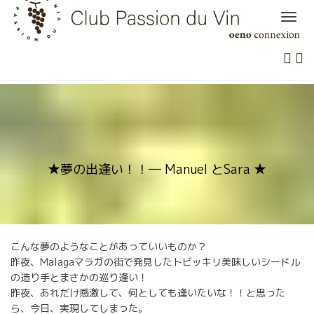
Skip
to
content
★夢の出逢い！！― Manuel とSara ★
こんな夢のようなことがあっていいものか？
昨夜、Malagaマラガの街で発見したトビッキリ美味しいシードル
の造り手とまさかの巡り逢い！
昨夜、あれだけ感激して、何としても逢いたいな！！と思った
ら、今日、実現してしまった。