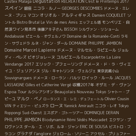
Dégustation
Malaga
Castex
RECREATION
C'est le Printemps 2017
スペイン
銀座
ニコラ・ルノー
GEORGES DESCOMBES
ドメーヌ・ミレ
オリオル・アルティギャス
ーヌ・ブリュ
マコン
Damien COQUELET
ソ
Bistro Brutal
Le Vin de mes Amis
モンペリエ・自
ントル
エッフェル塔
然派ワイン見本市
後藤アキ子さん
BISSOH
シルヴァン・リショーム
Andalousie
ピエール・オヴェルノワ
Domaine de la Romanée-Conti
ラモ
DOMAINE PHILIPPE JAMBON
ン・サヴェドラ
ルネ・ジャン・ダール
Domaine Marcel Lapierre
ドメーヌ・マルセル・ラピエール
ジョル
ビオジョレーヌ
コルビエール
Escarpolette
ディ・ペレズ
La Loire
Vendange 2017
エリック・プフェーリング
ドメーヌ・ド・ラ・ヴィエ
イユ・ジュリアンヌ
ジル・キャトリンヌ・ヴェルジェ
東京武蔵小山
Souvignargues
ロイック・ルール
ドメーヌ・ローラン・バルツ
JACQUES
収穫2017年
オザミ・デ・ヴァン
LASSAIGNE
Gilles et Catherine Vergé
Espoa Tour
Beaujolais Nouveau
Tokyo
ルクレアシオン
シャトー・プ
マルク・ぺノ
Olivier Cousin
ピーユ
ローランス・エ・レミ・デュフェートル
ローヌ
VIN
ティエリー・ピュズラ
Yannick Amirault
ニコラ・レオ
Tokyo
Sud-Ouest
Roppongi
エスポア・ゴトーツアー
DOMINIQUE DERAIN
PHILIPPE JAMBON
Biodynamie
Muscadet
Rémi Sédès
エクサン・プ
ロヴァンス
ダール・エ・リボ、ルネ・ジャン
ERIC DE SOUSA
ビストロ・フ
l'anglore
グラナダ
ラコン
ジェローム・ソリーニ
アクセル・プリュファー