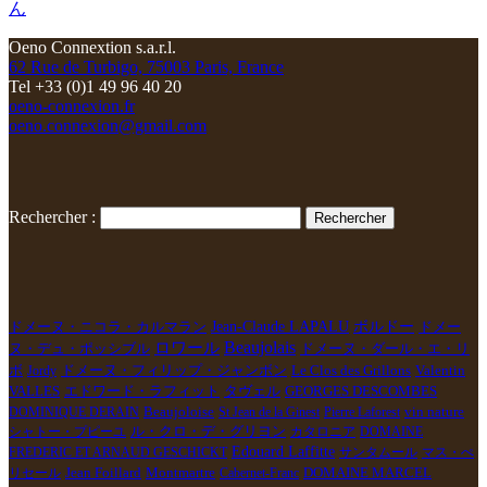
ん
Oeno Connextion s.a.r.l.
62 Rue de Turbigo, 75003 Paris, France
Tel +33 (0)1 49 96 40 20
oeno-connexion.fr
oeno.connexion@gmail.com
Rechercher :
ボルドー
Jean-Claude LAPALU
ドメー
ドメーヌ・ニコラ・カルマラン
ロワール
Beaujolais
ヌ・デュ・ポッシブル
ドメーヌ・ダール・エ・リ
Le Clos des Grillons
ボ
Jordy
ドメーヌ・フィリップ・ジャンボン
Valentin
VALLES
エドワード・ラフィット
タヴェル
GEORGES DESCOMBES
vin nature
DOMINIQUE DERAIN
Beaujoloise
St Jean de la Ginest
Pierre Laforest
シャトー・プピーユ
ル・クロ・デ・グリヨン
カタロニア
DOMAINE
Edouard Laffitte
FREDERIC ET ARNAUD GESCHICKT
サンタムール
マス・ぺ
Jean Foillard
Montmartre
DOMAINE MARCEL
リセール
Cabernet-Franc