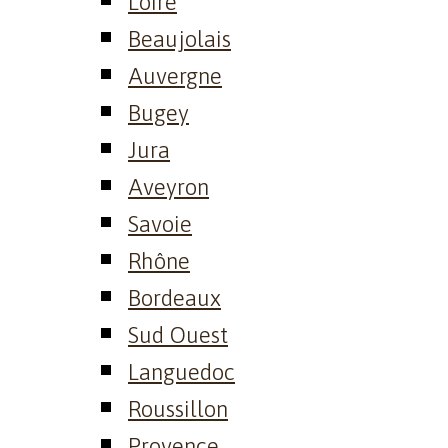
Loire
Beaujolais
Auvergne
Bugey
Jura
Aveyron
Savoie
Rhône
Bordeaux
Sud Ouest
Languedoc
Roussillon
Provence