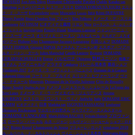
RICHAUD
Domaine Christophe Pacalet
Aux Amis Tokyo
Chablis
Kanako san
シャンパーニュ
Barcelona
レミー・スリエ
ESPOA YOROZUYA TOURS
エリッ
Escarpolette
Muscadet
Jura
Rémi DUFAITRE
ク・ド・スーザ
pépite
Leonis
ドメーヌ・デ・スリエ
Thierry Puzelat
Bistro Chambre Noir
フルーリ
Mas Pellisser
Corbieres
ビオディナミ栽培
AD VINUM
リヨン
Nice
ローランス・エ・レミ・デ
biojoleynes
Mathieu Lapierre
Pouilly-Fumé
シャンパーニュ・
ュフェートル
オリヴィエ・コーエン
コルビエール
ド・スーザ
ニース
エスポア・よろず
Champagne Jacques Lassaigne
石田シェフ
やツアー
Philippe Wies
DOMAINE
エスポア・ツアー
JOLLY FERRIOL
Groupe ESPOA
カナコさん
アシニャン村
Beaune
ルネ・ジャン・ダール
Julien Mareschal
Camille Lapierre
DOMAINE
バルセロナ
Espoa
野村ユニソン
GERARD SCHUELLER
Okinawa
後藤ア
グラナダ
萬谷シェフ
キ子さん
スヴィニャルグ
Catalunya
リレール見本市
Vendanges 2017
ドメーヌ・ラ・プティット・べニューズ
Domaine de la Garance
コート・ド・ブルイイ
Sakagami Hino-san
エリック・ピファーリング
ヴァ
Domaine de la Vieille Julienne
Côte de Brouilly
ン・ナチュール
Minervois
Rémy Soulié
ドメーヌ・ジェラール・シュレール
La Ferme des
Quilles de Joie
Sept Lunes
ドメーヌ・ド・ラ・ヴィエイユ・ジュリアンヌ
Jerome
ビストロ・コワンスト・ヴィノ
Ardèche
DOMAINE ERIC
SAURIGNY
Italie
KAMM
ビオディナミ
日本
Madoka san
JACQUES LASSAIGNE
Louforosé
Domaine Richeaume
サカガミの日野さん
ヴィヴィアン・エメルスダール
DOMAINE L'ANGLORE
プロヴァン
Marie-Hélène BACAVE
Sylvain Hoesch
ス
ルネ・ジャン
ローラン・バニョル
シルヴァン・リショーム
シェフ・ロド
ルフ
Bistro Brutal
Champagne de Sousa
プリューレ・ロック
vendange 2019
ル・ルペール・ド・カルトゥッシュ
ヴィニ・シュッド見本市
Maruyama Hiroto