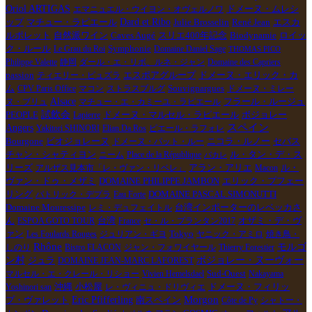
Oriol ARTIGAS
エマニュエル・ウイヨン・オヴェルノワ
ドメーヌ・ムレシ
マチュー・ラピエール
Dard et Ribo
René Jean
ップ
Julie Brosselin
エスカ
Biodynamie
ロイッ
ルポレット
自然派ワイン
Caves Augé
スリエ400年記念
ク・ルール
Le Grau du Roi
Symphonie
Domaine Daniel Sage
THOMAS PICO
Philippe Valette
静岡
ダール・エ・リボ、ルネ・ジャン
Domaine des Capriers
passion
ティエリー・ピュズラ
エスポアグループ
ドメーヌ・エリック・カ
Souvignargues
ム
CPV Paris Office
マコン
ストラスブルグ
ドメーヌ・ミレー
Alsace
ヌ・ブリュ
マチュー・エ・カミーユ・ラピエール
フラール・ルージュ
試飲会
PEOPLE
ドメーヌ・マルセル・ラピエール
ボジョレー
Lapierre
スペイン
Angers
Yakitori SHINORI
Elian Da Ros
ピエール・ラフォレ
Bourgone
ニコラ・ルノー
ビオジョレーヌ
ドメーヌ・パット・ルー
セバス
チャン・シャティヨン
ニーム
Place de la République
ル・タン・デ・ス
パカレ
リーズ
アルザス見本市「レ・ヴァン・リベレ」
アラン・アリエ
Macon
ル・
DOMAINE PHILIPPE JAMBON
エリック・プフェー
ヴァン・ドゥ・メザミ
リング
パトリック・デプラ
Eau Forte
DOMAINE PASCAL SIMONUTTI
台湾インポーターのレベッカさ
Domaine Mouressipe
レミ・デュフェイトル
ん
オザミ・デ・ヴ
ESPOA GOTO TOUR
台湾
France
セ・ル・プランタン2017
ァン
Tokyo
Les Foulards Rouges
ジュリアン・ギヨ
ヤニック・アミロ
焼き鳥・
Rhône
モルゴ
しのり
Bistro FLACON
ジャン・フォワイヤール
Thierry Forestier
ン村
ジュラ
ボジョレー・ヌーヴォー
DOMAINE JEAN-MARC LAFOREST
マルセル・エ・クレール・リショー
Vivien Hemelsdael
Sud-Ouest
Nakayama
Yoshinori san
沖縄
小松屋
レ・ヴィニュ・ドリヴィエ
ドメーヌ・フィリッ
Morgon
Eric Pfifferling
南スペイン
プ・ヴァレット
Côte de Py
シャトー・