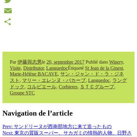
Twitter
Email
Partager
Par
伊藤與志男
le
20, septembre 2017
Publié dans
Winery
,
Visite
,
Distributor
,
Languedoc
Étiqueté
St Jean de la Ginest
,
Marie-Hélène BACAVE
,
サン・ジャン・ド・ラ・ジネ
スト
,
マリー・エレンヌ・バカーブ
,
Languedoc
,
ラング
ドック
,
コルビエール
,
Corbieres
,
ＳＴＣグループ
,
Groupe STC
Navigation de l’article
Prev: サンドリーヌが西南部地方に来て造ったもの
Next: 東京の質販スーパー、サカガミの情熱的人物、日野さ