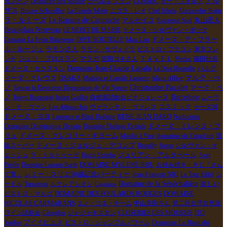
アル
Domaine des Soulié
カンボン
カベルネ フラン
COSMIC
オー・フォルト
ザス
Bruno Schueller
Alexandre Bain
La Grande Motte
ニコラ・レオ
Chef Ishida
ラ・ルミーズ
Le Repaire de Cartouche
Espagne Sud
マルセイユ
丸山宏人
Beaujolais Nouveau
LE MONT DE MARIE
ドメーヌ・シルヴァン・ボック
Domaine La Petite Baigneuse
DIVE BOUTELLE
Mas Lau
ドメーヌ・デ・フラー
ル・ルージュ
ラモンさん
ラモン・サヴェドラ
ビストロ・フラコン
東京フレ
ンチ
ジュリ・ブロスラン
マラガ
岩田コキさん
ＴＡＶＥＬ
Medoc
藤田社長
Domaine Jean-Claude Lapalu
ドメーヌ・セクスタン
La Dive Bouteille
パルテ
マルク・ぺ
ィーダ・クレウス
OSAKA
Mathieu et Camille Lapierre
Alain Allier
Christophe Pacalet
ノ
Taiwan la Deuxième Dégustation de Vin Nature
マーク・ペ
Barcelone
ノ
Tokyo Roppongi
Julien Guillot
自然派試飲会ビオジョレーヌ
ムーラ
Les Affranchis
コスミック
ン・ナ・ヴァン
ヴァランタン・ヴァレス
セーヌ河
RENE JEAN DARD
ドメーヌ・ヨヨ
Laurence et Rémi Dufaitre
Narbonne
Domaine Dominique Derain
Domaine Philippe Delmée
ドメーヌ・ミレンヌ・ブ
リュ
ドメーヌ・グレゴリー・ギヨーム
Moulin à Vent
domaine de l'anglore
質
ドメーヌ・ジョルジュ・デコンブ
販スーパー
Brouilly
Japon
シルヴァン・オ
ジュリアン・アルタベール
エッシュ
ラ・トルトゥーガ
Bistro Shimba
Axel
DOMAINE MYLENE BRU
Prϋfer
Domaine Laurent Barth
お好み焼き・きじ「さん
て寛」
レミー・スリエ50歳記念パーティー
Jean-Francois NIQ
La Tour Eiffel
シ
Domaine de la Sénèchalière
楽しい
ードル
Tarragona
ルクレアシオン
Capitaine
DOMAINE DES FOULARDS ROUGES
ビストロ・マルゴ
DOMAINE
NICOLAS CARMARANS
エノ・コネ・チーム
中山良則さん
第二回台湾自然派
ワイン試飲会
Glouglou
ジャジャキスタン
CLOSERIES DES MOUSSIS
ITO
Domaine Le Bout du
Yoshio
プイイヒュメ
ビストロ・シャンブルノワール