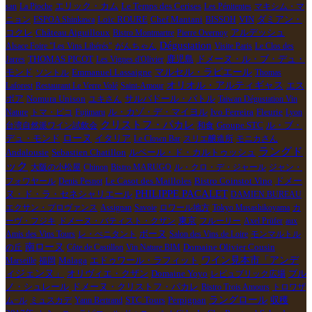
エリック・カム
Le Temps des Cerises
san
La Pioche
Les Pénitentes
マキシム・マ
Loïc ROURE
Chef Mantani
VIN
ニョン
ESPOA Shinkawa
BISSOH
ダミアン・
アルデッシュ
コクレ
Château Aiguilloux
Bistro Montmartre
Pierre Overnoy
Dégustation
Alsace Foire "Les Vins Libérés"
がんちゃん
Visite Paris
Le Clos des
Jarres
THOMAS PICOT
Les Vignes d'Olivier
鹿児島
ドメーヌ・ル・ブ・デュ・
マルセル・ラピエール
モンド
ソントル
Emmanuel Lassaigne
Thomas
オリオル・アルティギャス
エス
Laforest
Restaurant Le Verre Volé
Saint-Amour
ポア
Nomura Unison
ユキさん
サルバドール・バトル
Taiwan Dégustation Vin
ル・カゾ・デ・マイヨル
Ivo Ferreira
Nature
トマ・ピコ
Fujimaru
Fleurie
Lyon
クリストフ・パカレ
Groupe STC
ル・ブ・
台湾自然派ワイン試飲会
和食
ローヌ
デュ・モンド
イタリア
Le Clown Bar
スリエ醸造所
モニカさん
ラングド
Andalousie
Sebastien Chatillon
ルペール・ド・カルトゥッシュ
ック
大阪の小松屋
Chinon
Bistro MARUGO
ル・クロ・デ・ジャール
ジャン・
Le Casot des Mailloles
ドメー
フォワヤール
Denis Pesnot
Bistro Coinstot Vino
PHILIPPE PACALET
ヌ・ド・ラ・セネシャリエール
DAMIEN BUREAU
エクサン・プロヴァンス
Assignan
Savoie
ロワール地方
Tokyo Musashikoyama
カ
東京
ーヴ・フジキ
ドメーヌ・バティスト・クザン
フルーリー
Axel Prüfer
aux
Amis des Vins Tours
レ・ぺニタント
ボーヌ
Salon des Vins de Loire
モンマルトル
南ローヌ
の丘
Côte de Castillon
Vin Nature BIM
Domaine Olivier Cousin
エドゥワール・ラフィット
ワイン見本市「アンデ
Marseille
福岡
Malaga
ィジェンヌ」
ブル
オリヴィエ・クザン
Domaine Yoyo
レピュブリック広場
ノ・シュレール
ドメーヌ・クリストフ・パカレ
Bistro Trois Amours
トロワザ
STC Tours
Perpignan
ラングロール
収穫
ム−ル
ミュスカデ
Yann Bertrand