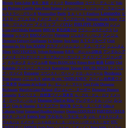
Roussillon
Monde
Saint Aubin
東京・鴬谷
メドック
コート・デュ・ピ
Yuki
Philippe Carrille
san
Jean-Pierre Robinot
シャンパーニュ・ジャック・ラセーニュ
Languedoc
Paris
Montpellier
レストラン・グラン８
Ｓａｉｎｔ-Emilion
ビ
ドメーヌ・ド・ラングロール
ストロ・ブリュタル
Domaine Elodie Balme
アク
フィリップ・パカレ
PHILIPPE JAMBON
セル・プリュファー
シノン
La
Lyon chef Ishida Katsumi
BMO 社
東京武蔵小山
アラン・カステックス
Remise
Provence
アンジェ
シャブリ
BMOメンバー
ジョルディ・ペレズ
ＳＴＣグループ
Domaine Grégory Guillaume
La Tortuga
Aux Amis
Club
Passion du Vin
Eric KAMM
クラブ・パッション・デュ・ヴァン
ジュンさん
H2O VEGETAL
Nîmes
Sylvain Richeaume
B.B.B. ボジョレ試飲会
アンダルシア
フィリップ・ジャンボ
ドメーヌ・フレデリック・エ・アルノー・ゲシクト
Loire
ン
ナルボンヌ
エッフェル塔
Bistro BIANCARA
Prieure Roch
銀座
Chef
Taiwan
Rodolphe
フィリップ・カリーユ
Kagoshima
ERIC DE SOUSA
フィリッ
Espagne
Bordeaux
プ・ヴァイス
コワンスト・ヴィーノ
クロ・ルジャール
salon de vin ''INDIGENES''
スペイン自然派ワイ
Trois Amours
バニュルス
ン見本市
Domaine de la Borde
ル・モン・ド・マリー
Cave Fujiki
Domaine
ボジョレー・ヌーボー
Domaine Damien
Richaume
Marcel et Claire Richaud
Coquelet
モンペリエ・自然派ワイン見本市
ル・グロ・デュ・ロワ
ドメー
ルシ
Domaine Dard et Ribo
アレクサンドル・バン
ヌ・ローラン・バルツ
ヨン
ＳＴＣツアー
ダール・エ・リボ
Côte de Thongue
地中海
Gilles et
PARTIDA CREUS
Catherine Vergé
Emmanuel Houillon Overnoy
Damien COQUELET
マルセル・ラピエ－ル
Espoa Tour
ロマネ・コンチ
ジル・キャトリンヌ・
ヴェルジェ
ドメーヌ・シャルロット・エ・ジャン・バティスト・セナ
STC
CHÂTEAU CAMBON
Jordy Perez
シャトー・エギュイユ
Rémi Sédès
ジェラー