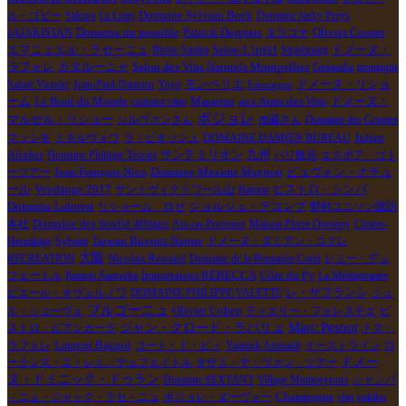
ル・ゴビー
Sakura
La Loire
Domaine Sylvain Bock
Domaine Jacky Preys
Domaine du possible
JAJAKISTAN
Patrick Desplats
タラゴナ
Olivier Cousin
ドメーヌ・
エマニュエル・ラセーニュ
Bistro Simba
Salon L'irréel
Strasbourg
ラフォレ
Salon des Vins Naturels Montpellier
Granada
カタルーニャ
montagne
モンペリエ
ドメーヌ・リショ
Sainte Victoire
Jean-Paul Daumen
Yoyo
Estezargue
ーム
Le Bout du Monde
aux Amis des Vins
coinstot vino
Massimo
ドメーヌ・
ボジョレ
マルセル・リショー
シルヴァンさん
加藤さん
Domaine des Griottes
マッシモ
ミネルヴォワ
ラ・ピオッシュ
DOMAINE DAMIEN BUREAU
Julien
Altaber
Domaine Philippe Tessier
サンテミリオン
九州
パリ観光
エスポア・ゴト
Jean François Nicq
Domaine Maxime Magnon
ーツアー
ビュヴォン・ナチュ
Vendange 2017
ビストロ・シンバ
ール
サントヴィクトワール山
Ramon
Domaine Laforest
リショーム ロゼ
ジョルジュ・デコンブ
野村ユニソン諏訪
本社
Domaine des Soulié 400ans
Aix-en-Provence
Maison Pierre Overnoy
Crozes-
Hermitage
Sylvain
Taiwan Buvons Nature
ドメーヌ・ダミアン・コクレ
大阪
Nicolas Renaud
RECREATION
Domaine de la Romanée-Conti
レミー・デュ
Importateur REBECCA
フェートル
Ramon Saavedra
Côte du Py
La Méditerranée
ピエール・オヴェルノワ
DOMAINE PHILIPPE VALETTE
レ・ザフランシ
ジュ
ブルゴーニュ
Olivier Cohen
ル・ショーヴェ
ティエリー・フォレスチエ
ビ
Marc Pesnot
ジャン・クロード・ラパリュ
ストロ・ビアンカーラ
トマ・
ラフォレ
Laurent Bagnol
コート・ド・ピィ
Yannick Amirault
イーストライン
ロ
ドメー
ーランス・エ・レミ・デュフェイトル
オザミ・デ・ヴァン ツアー
ヌ・ドミニック・ドゥラン
Domaine SEXTANT
Village Montpeyroux
シャンパ
－ニュ・ジャック・ラセ－ニュ
ボジョレ・ヌーヴォー
Champagne
cho yukiko