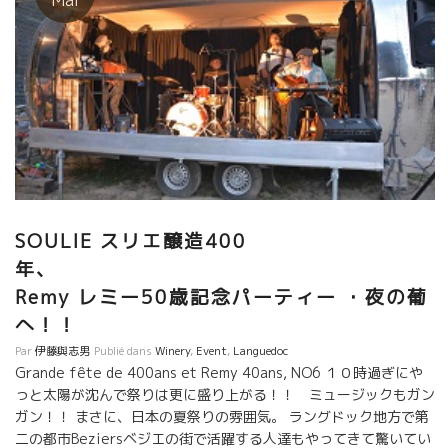
Mai
SOULIE スリエ醸造400
年、
Remy レミー50歳記念パーティー ・夜の葡
へ！！
Par
伊藤與志男
Publié dans
Winery
,
Event
,
Languedoc
Grande fête de 400ans et Remy 40ans, NO6 １０時過ぎにや
っと太陽が沈んで祭りは更に盛り上がる！！ ミュージックもガン
ガン！！ まさに、日本の夏祭りの雰囲気。 ラングドック地方で第
二の都市Beziersベジエの街で活躍する人達もやってきて驚いてい