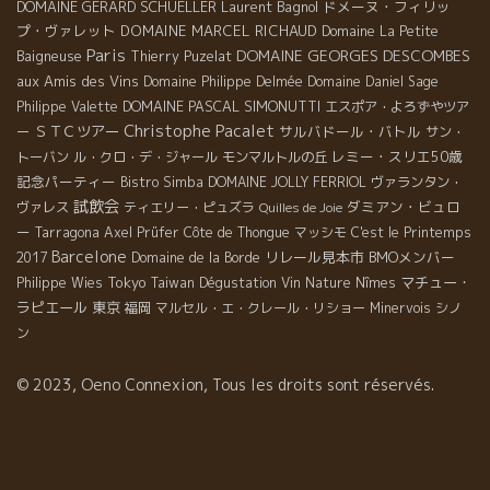
DOMAINE GERARD SCHUELLER
Laurent Bagnol
ドメーヌ・フィリッ
プ・ヴァレット
DOMAINE MARCEL RICHAUD
Domaine La Petite
Paris
DOMAINE GEORGES DESCOMBES
Baigneuse
Thierry Puzelat
aux Amis des Vins
Domaine Philippe Delmée
Domaine Daniel Sage
DOMAINE PASCAL SIMONUTTI
Philippe Valette
エスポア・よろずやツア
Christophe Pacalet
ＳＴＣツアー
サルバドール・バトル
ー
サン・
レミー・スリエ50歳
トーバン
ル・クロ・デ・ジャール
モンマルトルの丘
記念パーティー
Bistro Simba
DOMAINE JOLLY FERRIOL
ヴァランタン・
試飲会
ダミアン・ビュロ
ヴァレス
ティエリー・ピュズラ
Quilles de Joie
ー
Tarragona
Axel Prüfer
Côte de Thongue
マッシモ
C'est le Printemps
Barcelone
リレール見本市
BMOメンバー
2017
Domaine de la Borde
Tokyo
マチュー・
Philippe Wies
Taiwan Dégustation Vin Nature
Nîmes
ラピエール
東京
福岡
マルセル・エ・クレール・リショー
Minervois
シノ
ン
© 2023, Oeno Connexion, Tous les droits sont réservés.