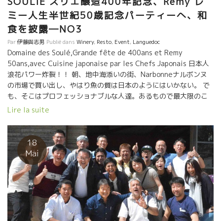
SOULIE スリエ醸造400年記念、Remy レ
ミー人生半世紀50歳記念パーティーへ、和
食を披露―NO3
Par
伊藤與志男
Publié dans
Winery
,
Resto
,
Event
,
Languedoc
Domaine des Soulé,Grande fête de 400ans et Remy
50ans,avec Cuisine japonaise par les Chefs Japonais 日本人
浪花パワー炸裂！！ 朝、地中海添いの街、Narbonneナルボンヌ
の市場で買い出し、やはり魚の質は日本のようにはいかない。 で
も、そこはプロフェッショナブルな人達。あるもので最大限のこ
とを実現すべく頭を捻らせて工夫仕込み。 肉類は流石にフラン
Lire la suite
ス、良質のものが手に入った。焼き鳥類はバッチリだ。 皆で串さ
しの仕込みに気合が入る。星川さんも地中海マグロの解体、仕込
み中。 小松屋スタッフも抜群のチームワークでスピーディーな動
18
き。 焼き鳥、この道２５年の竹間さん、バーベキュー台にブロッ
Mai
クを並べて緊急焼き鳥台を造ってしまった。 皆、現場にあるもの
を使って整えてしまう、この対応力が凄い。 この動きにフランス
人、レミーさんもビックリ。 フランスチームも負けじと豚の丸焼
き、ムール貝のワイン蒸しを準備中。