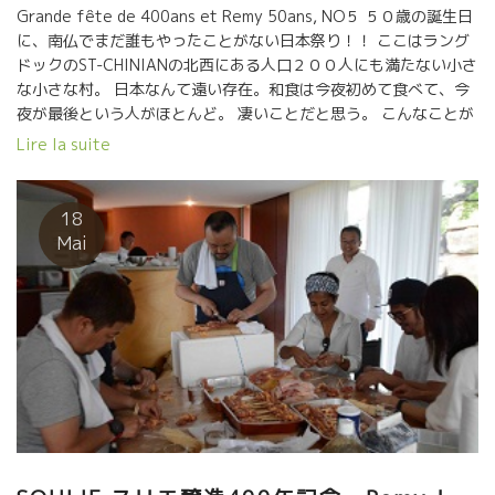
Grande fête de 400ans et Remy 50ans, NO５ ５０歳の誕生日
に、南仏でまだ誰もやったことがない日本祭り！！ ここはラング
ドックのST-CHINIANの北西にある人口２００人にも満たない小さ
な小さな村。 日本なんて遠い存在。和食は今夜初めて食べて、今
夜が最後という人がほとんど。 凄いことだと思う。 こんなことが
できるのは、大阪の小松屋さんしかないでしょう。 損得ではない
Lire la suite
PASSIONの世界で動ける人達。 こんなお祭りができてレミーも大
喜び！！ …. …. ….
18
Mai