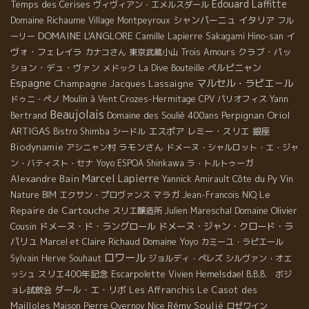
Edouard Laffitte
Temps des Cerises
ヴィヴィアン・エメルスダール
Domaine Richaume
シャンパーニュ
イタリア
Village Montpeyroux
フル
DOMAINE L'ANGLORE
イ
ーリー
Camille Lapierre
Sakagami Hino-san
ヴォ・フェレイラ
クラブ・パッ
カナコさん
東京武蔵小山
Trois Amours
ション・デュ・ヴァン
ペルピニャン
メドック
La Dive Bouteille
Espagne
マルセル・ラピエ－ル
Champagne Jacques Lassaigne
ドゥニ・ペノ
Moulin à Vent
Crozes-Hermitage
CPV パリオフィス
Yann
Beaujolais
Oriol
Domaine des Soulié 400ans
Perpignan
Bertrand
ARTIGAS
エスポア
レミー・スリエ
銀座
Bistro Shimba
シードル
Biodynamie
ラモンさん
アシニャン村
ドメーヌ・シャルロット・エ・ジャ
ン・バティスト・セナ
Yoyo
ESPOA Shinkawa
ラ・トルトゥーガ
Marcel Lapierre
Alexandre Bain
Côte du Py
Yannick Amirault
Vin
Le
マラガ
Nature BIM
エクサン・プロヴァンス
Jean-Francois NIQ
Repaire de Cartouche
Domaine Olivier
スリエ醸造所
Julien Mareschal
Cousin
ドメーヌ・ド・ラングロール
ドメーヌ・ジャン・クロード・ラ
パリュ
Domaine Yoyo
Marcel et Claire Richaud
カミーユ・ラピエール
ロワール
Sylvain
Herve Souhaut
ジョルディ・ペレズ
シルヴァン・オエ
スリエ400年記念
Escarpolette
ッシュ
Vivien Hemelsdael
B.B.B. ボジ
ダール・エ・リボ
Les Affranchis
Le Casot des
ョレ試飲会
Mailloles
Nice
Rémy Soulié
Maison Pierre Overnoy
ロゼワイン