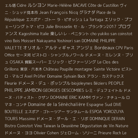
ルシヨン
ェル塔
Cidre
Marie-Hélène BACAVE
Côte de Castillon
ヴィ
Jean François Nicq
グラナダ
ニ・シュッド見本市
Place de la
エリック・プフ
République
エスポア・ゴトー
ラ・ピオッシュ
La Tortuga
プロヴ
ェーリング
Julie Brosselin
トマ・ピコ
セ・ル・プランタン2017
ァンス
Kagoshima
楽しい
Italie
レ・ぺニタント
cho yukiko san
coinstot
vino
Bois Moisset
Nakayama Yoshinori san
DOMAINE PHILIPPE
Bordeaux
オリオル・アルティギャス
アンジェ
VALETTE
CPV Paris
ドメーヌ・ミレンヌ・ブリ
Office
セーヌ河
ビストロ・シャンブルノワール
ュ
OSAKA
エリック・ピファーリング
Le Clos des
質販スーパー
Grillons
東京・六本木
Château Poupille
montagne Sainte Victoire
ビスト
Domaine Sylvain Bock
ロ・マルゴ
Axel Prϋfer
アラン・カステックス
Fleurie
ドメーヌ・デュ・ポッシブル
biojoleynes
PEOPLE
Béziers
PHILIPPE JAMBON
GEORGES DESCOMBES
レミ・デュフェイトル
ドメ
DOMAINE ERIC KAMM
ーヌ・バティスト・クザン
ヴァン・ナチュール
ロ
Domaine de la Sénèchalière
Espagne Sud
マネ・コンチ
DIVE
BOUTELLE
エスポア・ゴトーツアー
サンタムール
ESPOA YOROZUYA
Massimo
ドメーヌ・ダール・エ・リボ
TOURS
DOMINIQUE DERAIN
Bistro Coinstot Vino
Taiwan la Deuxième Dégustation de Vin Nature
ドメーヌ・ヨヨ
Olivier Cohen
Le
ジェローム・ソリーニ
Prieure Roch