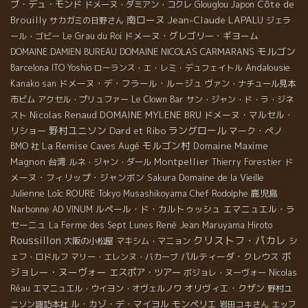
ブ・デュ・モンド
Côte de
ドメーヌ・ダミアン・コクレ
Glouglou
Japon
南ローヌ
Jean-Claude LAPALU
Brouilly
サカガミの日野さん
ジェラ
ドメーヌ・グレゴリー・ギヨーム
ール・ゴビー
Le Grau du Roi
モルゴン
DOMAINE NICOLAS CARMARANS
DOMAINE DAMIEN BUREAU
Andalousie
Barcelona
ITO Yoshio
ローランス・エ・レミ・デュフェイトル
ドメーヌ・デ・フラール・ルージュ
Kanako san
ヴァン・ナチュール見本
市ビム
アクセル・プリュファー
Le Clown Bar
サン・ジャン・ド・ラ・ジネ
Nicolas Renaud
DOMAINE MYLENE BRU
ドメーヌ・マルセル・
スト
野村ユニソン
Dard et Ribo
ラングロール
リショー
マーク・ペノ
La Remise
モルゴン村
Caves Augé
Domaine Maxime
BMO 社
Magnon
台湾
Montpellier
ド
ルネ・ジャン・ダール
Thierry Forestier
メーヌ・フィリップ・ジャンボン
Domaine de la Vieille
Sakura
Julienne
Loïc ROURE
鹿児島
Tokyo Musashikoyama
Chef Rodolphe
Narbonne
ルペール・ド・カルトゥッシュ
エマニュエル・ラ
AD VINUM
セーニュ
René Jean
La Ferme des Sept Lunes
Maruyama Hiroto
Roussillon
クリストフ・パカレ
大阪の小松屋
マキシム・マニョン
シ
ボ
パルティーダ・クレウス
ェフ・ロドルフ
マリー・エレンヌ・バカーブ
ジョレー・ヌーヴォー
エスポア・ツアー
ボジョレ・ヌーヴォー
Nicolas
オリヴィエ・クザン
Réau
エマニュエル・ウイヨン・オヴェルノワ
野村ユ
ル・カゾ・デ・マイヨル
モンペリエ
ニソン諏訪本社
岩田コキさん
エッフ