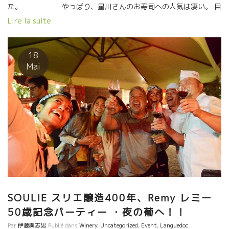
た。 やっぱり、星川さんのお寿司への人気は凄い。 目
の前でドンドン握られていく手捌きに見とれるフランス人。
Lire la suite
星川さんのマジックなタレつきのお寿司。
焼き鳥のこの魔法の煙の香りには誰も抵抗できない。
色んなもののブレンドで絶妙な和の味覚バランス
18
Mai
SOULIE スリエ醸造400年、Remy レミー
50歳記念パーティー ・夜の葡へ！！
Par
伊藤與志男
Publié dans
Winery
,
Uncategorized
,
Event
,
Languedoc