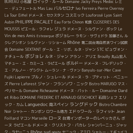
小松屋
ロイック・ルール
BUREAU
Domaine Jacky Preys
Medoc
レミ
バルセロナ
Mas Lau
Ivo Ferreira
ー・デュフェートル
Pierre Overnoy
コスミック
La Tour Eiffel
ドメーヌ・セクスタン
Louforosé
Lyon
Saint
PHILIPPE PACALET
Aubin
Eau Forte
Chinon
和食
CLOSERIES DES
ジュラ
Le
MOUSSIS
ピエール・ラフォレ
ドメーヌ・シルヴァン・ボック
Vin de mes Amis
ボジョレー
ラモン・サヴェドラ
加藤さん
ル
Estezargue
Rhône
クレアシオン
シルヴァン・リショーム
第二回台湾自然派ワイン試飲
STC
ビュヴォン・
会
Domaine SEXTANT
ダール・エ・リボ、ルネ・ジャン
ボジョレ
ナチュール
ルネ・ジャン
アラン・アリエ
丸山宏人
Brouilly
ボルドー
マチュー・エ・カミーユ・ラピエール
ドメーヌ・フレデリック・
エ・アルノー・ゲシクト
ムーラン・ナ・ヴァン
Banyuls-sur-Mer
Cave
ブルノ・シュレール
Fujiki
Lapierre
ドメーヌ・ラ・プティット・べニュー
ジャン・フランソワ・ニック
ズ
Pierre Laforest
Bistro MARUGO
マス・
Domaine Dard
Domaine Richeaume
ぺリセール
ドメーヌ・パット・ルー
et Ribo
石田シェフ
エリ
DOMAINE FREDERIC ET ARNAUD GESCHICKT
Languedoc
ラングドック
ック・カム
南スペイン
Bistro Chambre
エドゥワール・ラフィット
Jean
Noir
シャトー・カンボン
ロワール地方
ローヌ
Foillard
台湾インポーターのレベッカさん
ボ
マコン
Marseille
ーヌ
ドメーヌ・クリストフ・パカレ
ラピエール
シャンパーニュ・ジャッ
Rhône sud
ク・ラセーニュ
ヤニック・アミロ
シャトー・エギュイユ
pépite