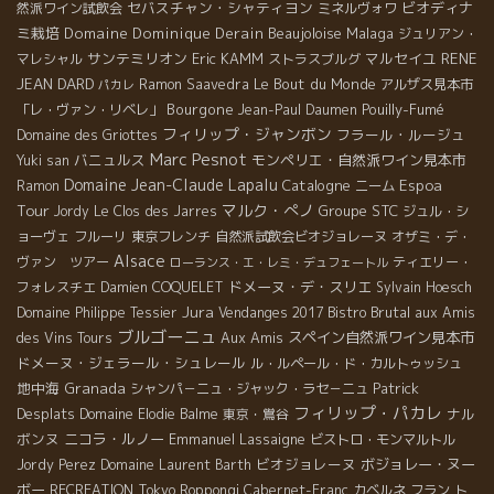
セバスチャン・シャティヨン
ビオディナ
然派ワイン試飲会
ミネルヴォワ
ミ栽培
Domaine Dominique Derain
Beaujoloise
Malaga
ジュリアン・
サンテミリオン
Eric KAMM
マルセイユ
RENE
マレシャル
ストラスブルグ
JEAN DARD
Le Bout du Monde
Ramon Saavedra
アルザス見本市
パカレ
Bourgone
Pouilly-Fumé
「レ・ヴァン・リベレ」
Jean-Paul Daumen
フィリップ・ジャンボン
フラール・ルージュ
Domaine des Griottes
Marc Pesnot
バニュルス
モンペリエ・自然派ワイン見本市
Yuki san
Domaine Jean-Claude Lapalu
Espoa
Catalogne
Ramon
ニーム
Tour
マルク・ぺノ
Groupe STC
Jordy
Le Clos des Jarres
ジュル・シ
ョーヴェ
フルーリ
東京フレンチ
自然派試飲会ビオジョレーヌ
オザミ・デ・
Alsace
ヴァン ツアー
ティエリー・
ローランス・エ・レミ・デュフェートル
ドメーヌ・デ・スリエ
フォレスチエ
Damien COQUELET
Sylvain Hoesch
Jura
Bistro Brutal
Domaine Philippe Tessier
Vendanges 2017
aux Amis
ブルゴーニュ
Aux Amis
スペイン自然派ワイン見本市
des Vins Tours
ドメーヌ・ジェラール・シュレール
ル・ルペール・ド・カルトゥッシュ
地中海
Granada
Patrick
シャンパ－ニュ・ジャック・ラセ－ニュ
フィリップ・パカレ
Desplats
ナル
Domaine Elodie Balme
東京・鴬谷
ボンヌ
ニコラ・ルノー
Emmanuel Lassaigne
ビストロ・モンマルトル
ビオジョレーヌ
ボジョレー・ヌー
Jordy Perez
Domaine Laurent Barth
ボー
RECREATION
Tokyo Roppongi
Cabernet-Franc
カベルネ フラン
ト