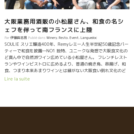
大阪業務用酒販の小松屋さん、和食の名シ
ェフを伴って南フランスに上陸
Par
伊藤與志男
Publié dans
Winery
,
Resto
,
Event
,
Languedoc
SOULIE スリエ醸造400年、Remyレミー人生半世紀50歳記念パー
ティーで和食を披露―NO1 独特、ユニークな発想で大阪食文化の
ど真ん中で自然派ワイン広めている小松屋さん。 フレンチレスト
ランやワインビストロに広めるより、普通の焼き鳥、串揚げ、和
食、つまり本来あまりワインとは縁がない大阪食い倒れ文化のど
真ん中に自然派ワインを伸ばしている。 藤田社長 『ゴチャゴチャ
Lire la suite
云うより造っている現場を見てもらうのが一番いい！！』 『ここ
に来ている人達は、人と接するのが好きな人ばかり、直接、造り
手と逢ってハートが通じ合えれば動く人たちなんです！』』 本当
に気持ちが良い人達ばかり、そして元気が良い！！ 大阪、浪花
パワーは凄い！！ いつも人がやらない事、できない事を率先して
実行してしまう。 藤田社長自らが、この笑顔で人と人
を繋いできた。 今日は、スリエ醸造のレミーが、５０歳のお祝い
とスリエ醸造４００年の祝賀会に合わせてやって来た。 ４００