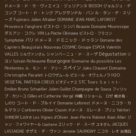
ドメーヌ・ド・ラ・ヴィエイユ・ジュリアンヌ
ジョルジュ・デ
BISSOH
コンブ
コート・ド・トング
アレクサンドル・バン
ル・タン・デ・スリ
ーズ
Julien Altaber
Fujimaru
DOMAINE JEAN-MARC LAFOREST
Provence
l'anglore
ビストロ・シンバ
Beaune
Domaine Mouressipe
ダミアン・コクレ
VIN
Okinawa
La Pioche
ビストロ・フラコン
パリ
ドメーヌ・ドミニック・ドゥラン
Symphonie
Domaine des
Beaujolais Nouveau
COSMIC
Groupe ESPOA
Valentin
Capriers
Dégustation
VALLES
シャンパーニュ・ド・スーザ
シルヴァンさん
リ
Bourgogne
Domaine du possible
ヨン
Sylvain Richeaume
Les
スペイン
Domaine
Pénitentes
ル・モン・ド・マリー
Jules Chauvet
Christophe Pacalet
H2O
トロワザム−ル
ピエール・オヴェルノワ
VEGETAL
PARTIDA CREUS
STC Tours
Ｓａｉｎｔ-
ビオディナミ
Emilion
Bruno Schueller
Champagne de Sousa
Julien Guillot
フィリッ
沖縄
プ・カリーユ
Gilles et Catherine Vergé
リショーム ロゼ
焼き鳥・
コート・ド・ブルイイ
Domaine Laforest
ドメーヌ・ニコラ・カ
しのり
ルマラン
Corbieres
Olivier Cousin
ドメーヌ・ミレーヌ・ブリュ
Yakitori
Loire
Alain Allier
SHINORI
Les Vignes d'Olivier
Jean-Pierre Robinot
ジ
ャン・フォワイヤール
エリック・ド・スーザ
ユキさん
JACQUES
Capitaine
オザミ・デ・ヴァン
Jerome SAURIGNY
LASSAIGNE
ニコラ・レオ
台湾自