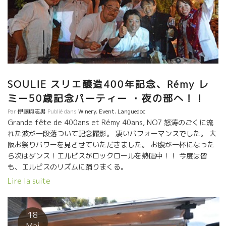
SOULIE スリエ醸造400年記念、Rémy レ
ミー50歳記念パーティー ・夜の部へ！！
Par
伊藤與志男
Publié dans
Winery
,
Event
,
Languedoc
Grande fête de 400ans et Rémy 40ans, NO7 怒涛のごくに流
れた波が一段落ついて記念撮影。 凄いパフォーマンスでした。 大
阪お祭りパワーを見させていただきました。 お腹が一杯になった
ら次はダンス！エルビスがロックロールを熱唱中！！ 今度は皆
も、エルビスのリズムに踊りまくる。
Lire la suite
18