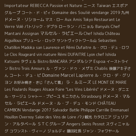
Importateur REBECCA
ニース
Taiwan
エスポア
Passion et Nature
グループ
Domaine des Soulié
vendange 2019
九州
コート・ド・ピィ
ドメーヌ・リショーム
マス・ロー
Aux Amis Tokyo
Restaurant Le
ローラン・バニョル
Banyuls
Chef
Verre Volé
パトリック・デプラ
マルセル・ラピエール
Mantani
Château
Assignan
Chef Ishida
Aiguilloux
Sebastien
プリューレ・ロック
サントヴィクトワール山
Chatillon
Madoka san
Laurence et Rémi Dufaitre
ル・グロ・デュ・ロワ
vin nature
Rémi DUFAITRE
Lyon chef Ishida
Le Clos Rougeard
Katsumi
タヴェル
アンダルシア
Espoa
Bistro BIANCARA
イーストライ
ル・ヴァン・ドゥ・メザミ
ン
Bistro Trois Amours
Chablis
後藤アキ子さ
Domaine Marcel Lapierre
コート・デュ・ピ
ル・クロ・デ・グリ
ん
ラ・ルミーズ
ヨン
お好み焼き・きじ「さんて寛」
LE MONT DE MARIE
Les Foulards Rouges
Alsace Foire "Les Vins Libérés"
ドメーヌ・ダニエ
ドメーヌ・マル
ル・サージュ
シャトー・プピーユ
モニカさん
Strasbourg
セル・ラピエール
ドメーヌ・ル・ブ・デュ・モンド
CHÂTEAU
CAMBON
Vendange 2017
Salvador Batlle
Philippe Carrille
Emmanuel
ジュリア
Houillon Overnoy
Salon des Vins de Loire
パリ観光
カタロニア
Angers
ン・アルタベール
ＳＴＣグループ
スヴィニャル
Denis Pesnot
グ
コワンスト・ヴィーノ
ジョルディ
藤田社長
ジャン・フォワヤール