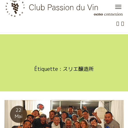
Skip
to
content
Étiquette :
スリエ醸造所
22
Mai