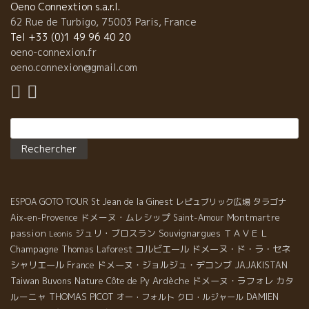
年、５０歳の前掛けをレミーにプレゼント！ 流石のパフォーマン
Oeno Connextion s.a.r.l.
ス。 そして、今夜は２５０名ほどのレミーの友人、大切な人、醸
62 Rue de Turbigo, 75003 Paris, France
造元仲間、地元で活躍する著名人が集まる。 そこで、大阪で人気
Tel +33 (0)1 49 96 40 20
の和食を披露しようとの、夢のような企画！！ 今夜は、浪花の食
oeno-connexion.fr
文化のど真ん中の名シェフ達が腕をふるう。
oeno.connexion@gmail.com
Rechercher :
ESPOA GOTO TOUR
St Jean de la Ginest
レピュブリック広場
タラゴナ
ドメーヌ・ムレシップ
Montmartre
Aix-en-Provence
Saint-Amour
passion
ジュリ・ブロスラン
Souvignargues
ＴＡＶＥＬ
Leonis
Champagne
コルビエール
ドメーヌ・ド・ラ・セネ
Thomas Laforest
シャリエール
ドメーヌ・ジョルジュ・デコンブ
France
JAJAKISTAN
Taiwan Buvons Nature
Ardèche
ドメーヌ・ラフォレ
カタ
Côte de Py
ルーニャ
THOMAS PICOT
オー・フォルト
クロ・ルジャール
DAMIEN