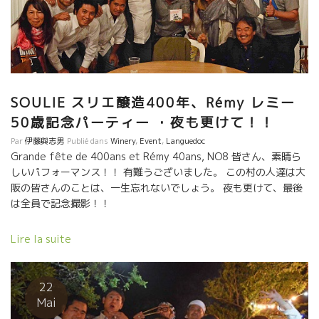
SOULIE スリエ醸造400年、Rémy レミー
50歳記念パーティー ・夜も更けて！！
Par
伊藤與志男
Publié dans
Winery
,
Event
,
Languedoc
Grande fête de 400ans et Rémy 40ans, NO8 皆さん、素晴ら
しいパフォーマンス！！ 有難うございました。 この村の人達は大
阪の皆さんのことは、一生忘れないでしょう。 夜も更けて、最後
は全員で記念撮影！！
Lire la suite
22
Mai