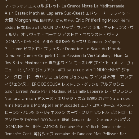
エスカルポレット
マ・ラフォレ
La Grande Motte
La Méditerranée
Mathieu Lapierre
Sud-Ouest
エドワード・ラフィット
Alain Castex
Morgon
大阪
Eric Pfifferling
中山良則さん
がんちゃん
Macon
Rémi
日本
Sédès
Bistro FLACON
フィリップ・ヴァイス
ジル・キャトリンヌ・ヴ
オリヴィエ・コーエン
ビストロ・コワンスト・ヴィノ
ェルジェ
DOMAINE DES FOULARDS ROUGES
Domaine Grégory
シャブリ
Guillaume
ビストロ・ブリュタル
Domaine Le Bout du Monde
Domaine Damien Coquelet
Club Passion du Vin
Catalunya
Elian Da
自然派ワイン
プイイヒュメ
Ros
Bistro Montmartre
ミュスカデ
レ・ヴィ
salon de vin ''INDIGENES''
ジャ
ニュ・ドリヴィエ
ジュリアン・ギヨ
ン・クロード・ラパリュ
ワイン見本市「アンデ
La Loire
ジュンさん
ィジェンヌ」
アルデッシュ
ERIC DE SOUSA
レストラン・グラン８
Salon L'irréel
レ・ザフランシ
Visite Paris
Mathieu et Camille Lapierre
Nomura Unison
ドメーヌ・エリック・カム
収穫2017年
Salon des
Vins Naturels Montpellier
Muscadet
エノ・コネ・チーム
ドメーヌ・
ローラン・バルツ
ジャジャキスタン
カーヴ・フジキ
ソントル
ビストロ・ビ
アルザス
アンカーラ
Savoie
静岡
Domaine de la Garance
THOMAS PICO
DOMAINE PHILIPPE JAMBON
Domaine Prieuré Roch
Domaine de la
萬谷シェフ
domaine de l'anglore
ル・
Romanée-Conti
Mas Pellisser