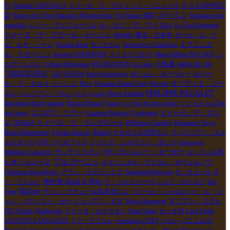
Py
Damien COQUELET
ドメーヌ・ラ・プティット・べニューズ
スリエ400年記
スペイン
Salon des Vins Naturels Montpellier
Domaine du
念
Vin Nature BIM
possible
ル・カゾ・デ・マイヨル
レミー・デュフェートル
Le Clos Rougeard
Angers
ドメーヌ・デ・フラール・ルージュ
東京・六本木
ダール・エ・リ
ボ、ルネ・ジャン
Nicolas Réau
モニカさん
Sebastien Chatillon
エマニュエ
ル・ラセーニュ
Jerome SAURIGNY
ストラスブルグ
Marie-Hélène BACAVE
シ
salon de vin
ルヴァンさん
Sylvain Richeaume
RECREATION
La Loire
小松屋
''INDIGENES''
Souvignargues
AD VINUM
ボジョレ・ヌーヴォー
ルペー
オリヴィエ・コー
ル・ド・カルトゥッシュ
Nice
Domaine Daniel Sage
Fleurie
PHILIPPE PACALET
エン
ジュリアン・マレシャル
Herve Souhaut
Leonis
Biodynamie
Le Vin de mes Amis
Barcelona
Bistro Brutal
France
ソントル
Le Clos
エスポア・ツアー
Corbieres
ドメーヌ・デ・スリ
des Jarres
Laurent Bagnol
エ
ドメーヌ・ド・ラングロール
Philippe Carrille
OSAKA
Domaine Yoyo
Alsace
Bistro Montmartre
Sylvain Hoesch
サカガミの日野さん
ヴィヴィアン・エメ
ルスダール
CPV パリオフィス
ドメーヌ・シルヴァン・ボック
Estezargue
Mathieu Lapierre
ボジョレー・ヌーボー
サンテミリオン
STC
エッフェル塔
ブルゴーニュ
ビオジョレーヌ
エマニュエル・ウイヨン・オヴェルノワ
Château Aiguilloux
アラン・カステックス
Sakagami Hino-san
サンタムール
オ
Dard et Ribo
ー・フォルト
地中海
ラ・トルトゥーガ
シェフ・ロドルフ
Eau
Rhône
Forte
ヴァン・ナチュール見本市ビム
ドメーヌ・シャルロット・エ・ジ
ャン・バティスト・セナ
ジュリアン・ギヨ
Tokyo Roppongi
ダミアン・コクレ
ITO Yoshio
Narbonne
ドメーヌ・セクスタン
Saint Aubin
セーヌ河
Cave Fujiki
JACQUES LASSAIGNE
トマ・ラフォレ
vendange 2019
バニュルス
パカレ