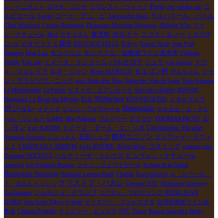
Paris
コ
レ・ぺニタント
ロマネ・コンチ
コワンスト・ヴィーノ
cho yukiko san
ルビエール
Alexandre Bain
Savoie
コート・デュ・ピ
サルバドール・バトル
Chef Mantani
Domaine Maxime Magnon
Crozes-Hermitage
Philippe Wies
ヴァ
ボルドー
Jura
ニコラ・ルノー
ン・ナチュール
カナコさん
鹿児島
トロワザ
ビオディナミ栽培
Tokyo
ム−ル
DIVE BOUTELLE
Prieure Roch
Jean-Paul
モンペリエ
モンペリエ・自然派ワイン見本市
Daumen
Mas Lau
Philippe
バルセロナ
ドメーヌ・リショーム
ジュラ
vin nature
Valette
Yuki san
イヴ
ルネ・ジャン
モルゴン村
ジャ
ォ・フェレイラ
Bistro MARUGO
がんちゃん
ン・フランソワ・ニック
aux Amis des Vins
Salon des Vins de Loire
Trois Amours
La Méditerranée
La Pioche
ビストロ・ビアンカーラ
Salvador Batlle
BISSOH
Domaine Le Bout du Monde
Eric Pfifferling
H2O VEGETAL
ミネルヴォワ
ボジョレ
Beaujolais
メドック
ジャン・フォワヤール
マルセル・エ・クレ
Loire
ル
ール・リショー
Mas Pellisser
フルーリー
タラゴナ
THOMAS PICOT
シヨン
Christophe Pacalet
Eric KAMM
ドメーヌ・ダール・エ・リボ
Nomura Unison
石田シェフ
野村ユニソン
ジュンさん
エドワード・ラフィ
Loïc ROURE
コスミック
ット
CHÂTEAU CAMBON
Alain Allier
coinstot vino
Domaine SEXTANT
パルティーダ・クレウス
ビュヴォン・ナチュール
passion
Les Foulards Rouges
ジャン・フォワイヤール
St Jean de la Ginest
Beaujolais Nouveau
Escarpolette
Domaine Laurent Barth
Chablis
ル・ルペール・
クリストフ・パカレ
Groupe STC
ド・カルトゥッシュ
Domaine Grégory
RENE JEAN
Guillaume
ジョルジュ・デコンブ
エクサン・プロヴァンス
DARD
Aux Amis Tokyo
Sylvain
ティエリー・フォレスチエ
台湾自然派ワイン試
STC Tours
飲会
Château Poupille
ティエリー・ピュズラ
Ramon Saavedra
Bistro