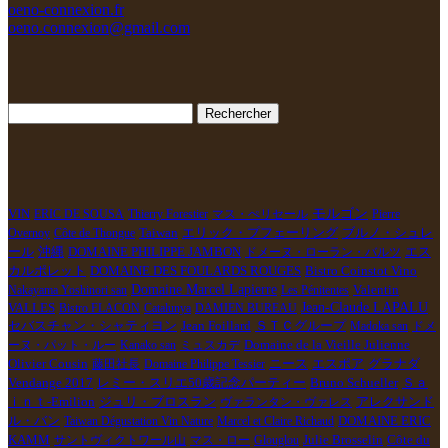
oeno-connexion.fr
oeno.connexion@gmail.com
Rechercher :
VIN
モルゴン
ERIC DE SOUSA
Thierry Forestier
マス・ぺリセール
Pierre
Taiwan
エリック・プフェーリング
ブルノ・シュレ
Overnoy
Côte de Thongue
ール
DOMAINE PHILIPPE JAMBON
沖縄
ドメーヌ・ローラン・バルツ
エス
DOMAINE DES FOULARDS ROUGES
カルポレット
Bistro Coinstot Vino
Domaine Marcel Lapierre
Nakayama Yoshinori san
Les Pénitentes
Valentin
Jean-Claude LAPALU
VALLES
Bistro FLACON
Catalunya
DAMIEN BUREAU
Jean Foillard
ＳＴＣグループ
セバスチャン・シャティヨン
Madoka san
ドメ
Domaine de la Vieille Julienne
ーヌ・パット・ルー
Kanako san
ミュスカデ
エスポア
グラナダ
Olivier Cousin
藤田社長
Domaine Philippe Tessier
ニース
Vendange 2017
Bruno Schueller
レミー・スリエ50歳記念パーティー
Ｓａ
アレクサンド
ｉｎｔ-Emilion
ジュリ・ブロスラン
ヴァランタン・ヴァレス
ル・バン
DOMAINE ERIC
Taiwan Dégustation Vin Nature
Marcel et Claire Richaud
KAMM
サントヴィクトワール山
マス・ロー
Glouglou
Julie Brosselin
Côte du