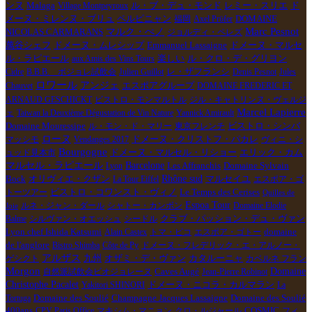
ル・ブ・デュ・モンド
ンヌ
Malaga
Village Montpeyroux
レミー・スリエ
ド
ペルピニャン
メーヌ・ミレンヌ・ブリュ
福岡
Axel Prϋfer
DOMAINE
Marc Pesnot
マルク・ぺノ
NICOLAS CARMARANS
ジョルディ・ペレズ
萬谷シェフ
ドメーヌ・マルセ
ドメーヌ・ムレシップ
Emmanuel Lassaigne
ル・ラピエール
楽しい
aux Amis des Vins Tours
ル・クロ・デ・グリヨン
Cidre
B.B.B. ボジョレ試飲会
Julien Guillot
レ・ザフランシ
Denis Pesnot
Jules
ロワール
アンジェ
Chauvet
エスポアグループ
DOMAINE FREDERIC ET
ARNAUD GESCHICKT
ビストロ・モンマルトル
ジル・キャトリンヌ・ヴェルジ
Marcel Lapierre
ェ
Taiwan la Deuxième Dégustation de Vin Nature
Yannick Amirault
ビストロ・シンバ
Domaine Mouressipe
ル・モン・ド・マリー
東京フレンチ
ローヌ
マッシモ
Vendanges 2017
ドメーヌ・クリストフ・パカレ
ヴィニ・シ
Bourgogne
エリック・カム
ュッド見本市
ドメーヌ・マルセル・リショー
マルセル・ラピエール
Barcelone
Les Affranchis
Lyon
Domaine Sylvain
Rhône sud
Bock
オリヴィエ・クザン
La Tour Eiffel
マルセイユ
エスポア・ゴ
ビストロ・コワンスト・ヴィノ
Le Temps des Cerises
トーツアー
Quilles de
Espoa Tour
ルネ・ジャン・ダール
シャトー・カンボン
Domaine Elodie
Joie
Balme
シルヴァン・オエッシュ
シードル
クラブ・パッション・デュ・ヴァン
Lyon chef Ishida Katsumi
Alain Castex
トマ・ピコ
エスポア・ゴトー
domaine
de l'anglore
Bistro Shimba
Côte de Py
ドメーヌ・フレデリック・エ・アルノー・
アルザス
オザミ・デ・ヴァン
ゲシクト
九州
カタルーニャ
カベルネ フラン
Morgon
Domaine
自然派試飲会ビオジョレーヌ
Caves Augé
Jean-Pierre Robinot
Christophe Pacalet
Yakitori SHINORI
ドメーヌ・ニコラ・カルマラン
La
Domaine des Soulié
Champagne Jacques Lassaigne
Tortuga
Domaine des Soulié
400ans
CPV Paris Office
マキシム・マニョン
クロ・ルジャール
COSMIC
フィ