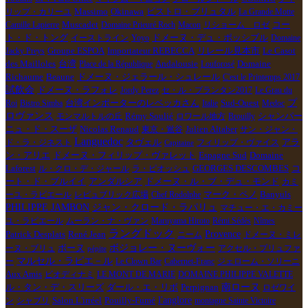
リップ・カリーユ
Massimo
Okinawa
ビストロ・ブリュタル
La Grande Motte
Muscadet
Camille Lapierre
Domaine Prieuré Roch
Macon
リショーム ロゼ
コー
ドメーヌ・デュ・ポッシブル
ト・ド・トング
イーストライン
Yoyo
Domaine
Importateur REBECCA
Le Casot
Jacky Preys
Groupe ESPOA
リレール見本市
des Mailloles
台湾
Place de la République
Andalousie
Louforosé
Domaine
Beaune
Richaume
ドメーヌ・ジェラール・シュレール
C'est le Printemps 2017
試飲会
ドメーヌ・ラフォレ
Jordy Perez
セ・ル・プランタン2017
Le Grau du
台湾インポーターのレベッカさん
プ
Roi
Bistro Simba
Italie
Sud-Ouest
Medoc
ロヴァンス
Rémy Soulié
モンマルトルの丘
ロワール地方
Brouilly
シャンパー
Nicolas Renaud
ニュ・ド・スーザ
東京・鴬谷
Julien Altaber
サン・ジャン・
Languedoc
ド・ラ・ジネスト
タヴェル
フィリップ・ヴァイス
アラ
Capitaine
Espagne Sud
Domaine
ン・アリエ
ドメーヌ・フィリップ・ヴァレット
Laforest
コ
ル・クロ・デ・ジャール
ラ・ピオッシュ
GEORGES DESCOMBES
ート・ド・ブルイイ
アンダルシア
ドメーヌ・ル・ブ・デュ・モンド
カミ
Banyuls
ーユ・ラピエール
レピュブリック広場
Chef Rodolphe
マーク・ペノ
PHILIPPE JAMBON
ジャン・クロード・ラパリュ
マチュー・エ・カミー
ユ・ラピエール
ムーラン・ナ・ヴァン
Maruyama Hiroto
Rémi Sédès
Nîmes
ラングドック
René Jean
Provence
Patrick Desplats
ニーム
ドメーヌ・ミレ
ボジョレー・ヌーヴォー
ーヌ・ブリュ
ボーヌ
アクセル・プリュファ
pépite
マルセル・ラピエ－ル
ー
Le Clown Bar
Cabernet-Franc
ジェローム・ソリーニ
Aux Amis
ビオディナミ
LE MONT DE MARIE
DOMAINE PHILIPPE VALETTE
ダール・エ・リボ
Perpignan
南ローヌ
ル・タン・デ・スリーズ
ロゼワイ
l'anglore
ン
シャブリ
Salon L'irréel
Pouilly-Fumé
montagne Sainte Victoire