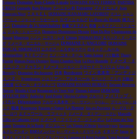
Domaine Jean-Claude Lapalu
PARTIDA
Fujimaru
DOMAINE JOLLY FERRIOL
Espagne
CREUS
Granada
Jean
Bois Moisset
アシニャン村
プイイヒュメ
François Nicq
ＴＡＶＥＬ
DOMAINE JEAN-MARC LAFOREST
マコン
シャン
Le Bout du Monde
南スペ
パーニュ・ジャック・ラセーニュ
スヴィニャルグ
イン
Domaine de la Sénèchalière
後藤アキ子さん
和食
シルヴァン・リショー
Domaine Dominique Derain
ム
ジュル・ショーヴェ
Elian Da Ros
Champagne de
Sousa
Minervois
シノン
ニコラ・レオ
Chinon
エリック・ド・スー
THOMAS PICO
DOMAINE L'ANGLORE
ザ
ドメーヌ・ダニエル・サージュ
DOMAINE
ロイック・ルール
PASCAL SIMONUTTI
エスポア・よろずやツアー
Montpellier
ＳＴＣツアー
エノ・コネ・チーム
Saint-Amour
パリ観光
Thierry
ドメーヌ・ド
Puzelat
Maison Pierre Overnoy
Bistro Chambre Noir
La Dive Bouteille
ミニック・ドゥラン
ドメーヌ・ジャン・クロード・ラパリュ
Côte de
Bordeaux
Brouilly
ワイン見本市「アンディジ
Domaine Richeaume
日本
ェンヌ」
ジュリアン・アルタベール
Symphonie
ヤニック・アミロ
大阪の
小松屋
ピエール・オヴェルノワ
DOMAINE DAMIEN BUREAU
Taiwan Buvons
DOMAINE
Nature
Moulin à Vent
Restaurant Le Verre Volé
Thomas Laforest
フィリップ・
MYLENE BRU
Ardèche
Olivier Cohen
Axel Prüfer
フルーリ
パカレ
Dégustation
アルザス見本市「レ・ヴァン・リベレ」
プリューレ・ロ
Bourgone
La Remise
ック
銀座
Passion et Nature
Aix-en-Provence
ル・グロ・デ
エドゥワール・ラフィット
ュ・ロワ
ドメーヌ・ダミアン・コクレ
Marseille
Gilles et Catherine Vergé
ドメーヌ・フィリップ・ジャンボン
La Ferme des Sept
ボジョレー
biojoleynes
Lunes
Domaine de la Borde
Les Vignes d'Olivier
Tarragona
イタリア
ルクレアシオン
BMOメンバー
レ・ヴィニュ・ドリヴィエ
Japon
ユ
キさん
ビストロ・シャンブルノワール
Laurence et Rémi Dufaitre
Yann Bertrand