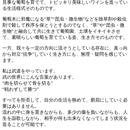
見事な葡萄を育てて、トビッキリ美味しいワインを造ってい
る生活様式そのものです。
葡萄木に邪魔になる“草”“昆虫・微生物”などを除草剤や殺虫
剤で殺して秩序を保とうとするのでなく、“草”や“昆虫・微
生物”と融合して共に生きて葡萄園、土壌をイキイキさせ
て、素晴らしい葡萄を育てている姿、生き方そのものです。
一方、我々を一定の方向に流そうとしている存在に、真っ向
から対立“抗争”していく生き方にも、無理・疑問を感じてい
ます。
私は武道をやっています。
武の世界にこんな言葉があります。
“肉を切らせて骨を切る”
“戦わずして勝つ”
すべてを拒否して、自分の生活を狭めて、窮屈にしていく必
要はありません。
流れの中に身を置きながらも、多少の傷を負いながらも、人
生を謳歌しながら、相手が何も出来なくなってしまう状況を
造ることが可能です。