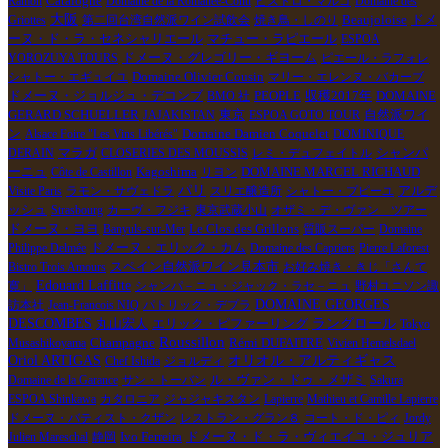
Catalogne
Ramon
Domaine de la Romanée-Conti
ビストロ・マルゴ
Domaine des
大阪
ドメ
Griottes
第二回台湾自然派ワイン試飲会
焼き鳥・しのり
Beaujoloise
ーヌ・ド・ラ・セネシャリエール
マチュー・ラピエール
ESPOA
YOROZUYA TOURS
ドメーヌ・グレゴリー・ギヨーム
ピエール・ラフォレ
シャトー・エギュイユ
Domaine Olivier Cousin
マリー・エレンヌ・バカーブ
ドメーヌ・ジョルジュ・デコンブ
PEOPLE
収穫2017年
BMO 社
DOMAINE
東京
GERARD SCHUELLER
JAJAKISTAN
ESPOA GOTO TOUR
自然派ワイ
Domaine Damien Coquelet
ン
Alsace Foire "Les Vins Libérés"
DOMINIQUE
シャンパ
DERAIN
マラガ
CLOSERIES DES MOUSSIS
レミ・デュフェイトル
ーニュ
DOMAINE MARCEL RICHAUD
Côte de Castillon
Kagoshima
リヨン
パリ
アルデ
Visite Paris
ラモン・サヴェドラ
スリエ醸造所
シャトー・プピーユ
ッシュ
Strasbourg
カーヴ・フジキ
東京武蔵小山
オザミ・デ・ヴァン ツアー
Le Clos des Grillons
ドメーヌ・ヨヨ
Banyuls-sur-Mer
質販スーパー
Domaine
Philippe Delmée
ドメーヌ・エリック・カム
Domaine des Capriers
Pierre Laforest
スペイン自然派ワイン見本市
Bistro Trois Amours
お好み焼き・きじ「さんて
Edouard Laffitte
寛」
シャンパ－ニュ・ジャック・ラセ－ニュ
野村ユニソン諏
DOMAINE GEORGES
訪本社
Jean-Francois NIQ
パトリック・デプラ
DESCOMBES
ラングロール
丸山宏人
エリック・ピファーリング
Tokyo
Roussillon
Rémi DUFAITRE
Musashikoyama
Champagne
Vivien Hemelsdael
Oriol ARTIGAS
オリオル・アルティギャス
Chef Ishida
ジョルディ
Domaine de la Garance
サン・トーバン
ル・ヴァン・ドゥ・メザミ
Sakura
ESPOA Shinkawa
カタロニア
ジャジャキスタン
Lapierre
Mathieu et Camille Lapierre
ドメーヌ・バティスト・クザン
レストラン・グラン８
コート・ド・ピィ
Jordy
Ivo Ferreira
Julien Mareschal
静岡
ドメーヌ・ド・ラ・ヴィエイユ・ジュリア