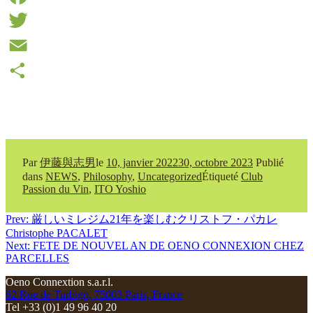
Facebook
Twitter
Email
Partager
Par
伊藤與志男
le
10, janvier 2022
30, octobre 2023
Publié
dans
NEWS
,
Philosophy
,
Uncategorized
Étiqueté
Club
Passion du Vin
,
ITO Yoshio
Navigation
Prev: 厳しいミレジム21年を楽しむクリストフ・パカレ
Christophe PACALET
de
Next: FETE DE NOUVEL AN DE OENO CONNEXION CHEZ
l’article
PARCELLES
Oeno Connextion s.a.r.l.
62 Rue de Turbigo, 75003 Paris, France
Tel +33 (0)1 49 96 40 20