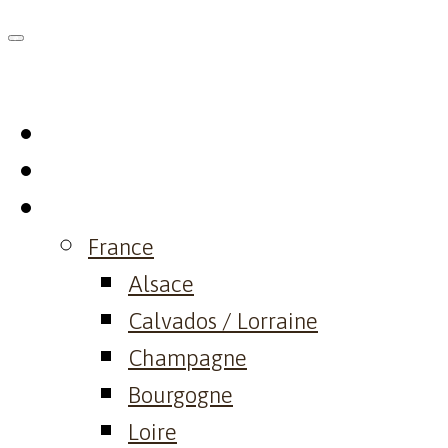
Skip
to
content
Home
Philosophy
Domaine
France
Alsace
Calvados / Lorraine
Champagne
Bourgogne
Loire