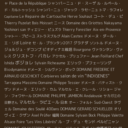
ャ
シャンパーニュ・ド・スーザ
Place de la République
ル・ルペール・
ド・カルトゥッシュ
シャンパ－ニュ・ジャック・ラセ－ニュ
トマ・ラフォレ
Le Repaire de Cartouche
コート・デュ・ピ
Herve Souhaut
Capitaine
ニース
Thierry Puzelat
Bois Moisset
Domaine des Griottes
Nakayama
Yoshinori san
ティエリー・ピュズラ
Thierry Forestier
Aix-en-Provence
ドメーヌ・ダール・
シャトー・プピーユ
ストラスブルグ
Alain Castex
Loire
エ・リボ
グラナダ
ドメーヌ・
セ・ル・プランタン2017
ソントル
ジョルジュ・デコンブ
ビオディナミ栽培
Bourgone
ヴァランタン・ヴァ
クリストフ・パカレ
Jean Foillard
レス
アクセル・プリュファー
Chef
ボジョレ
エリック・プフェーリング
Ishida
Sylvain Richeaume
Biodynamie
ドメーヌ・シルヴァン・ボック
DOMAINE FREDERIC ET
salon de vin ''INDIGENES''
Corbieres
ARNAUD GESCHICKT
Massimo
Tarragona
Domaine Philippe Tessier
ドメーヌ・バティスト・ク
ドメーヌ・エリック・カム
ザン
マルセル・エ・クレール・リショー
ジャ
DOMAINE PHILIPPE JAMBON
Andalousie
ン・フォワヤール
サカガミの
マルセル・ラピエ－ル
日本
Sud-Ouest
タヴ
日野さん
オー・フォルト
ェル
Domaine des Soulié 400ans
DOMAINE GERARD SCHUELLER
オリ
ヴィエ・クザン
Domaine Sylvain Bock
Axel Prüfer
福岡
Philippe Valette
ル・ブ・デュ・モンド
ペルピニャン
Alsace Foire "Les Vins Libérés"