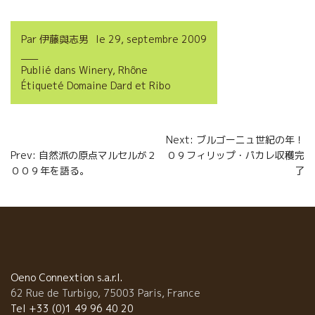
a
w
m
a
c
i
a
r
Par
伊藤與志男
le
29, septembre 2009
e
t
i
t
Publié dans
Winery
,
Rhône
b
t
l
a
Étiqueté
Domaine Dard et Ribo
o
e
g
o
r
e
Navigation
Next: ブルゴーニュ世紀の年！
k
r
Prev: 自然派の原点マルセルが２
０９フィリップ・パカレ収穫完
de
００９年を語る。
了
l’article
Oeno Connextion s.a.r.l.
62 Rue de Turbigo, 75003 Paris, France
Tel +33 (0)1 49 96 40 20