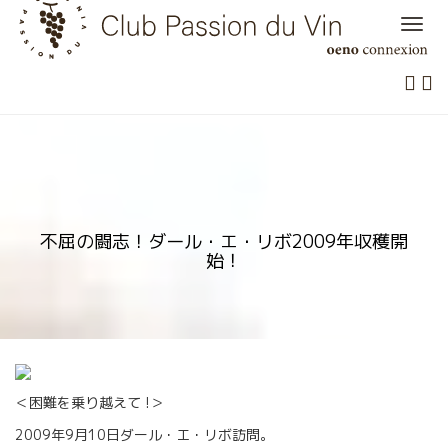
Skip
to
content
不屈の闘志！ダール・エ・リボ2009年収穫開
始！
＜困難を乗り越えて !＞
2009年9月10日ダール・エ・リボ訪問。