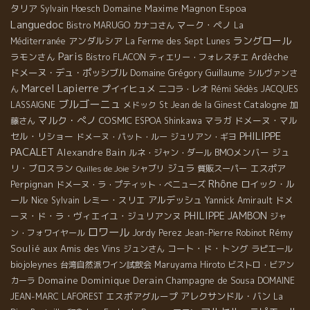
タリア
Domaine Maxime Magnon
Espoa
Sylvain Hoesch
Languedoc
マーク・ペノ
Bistro MARUGO
カナコさん
La
ラングロール
アンダルシア
Méditerranée
La Ferme des Sept Lunes
Paris
ラモンさん
Ardèche
Bistro FLACON
ティエリー・フォレスチエ
ドメーヌ・デュ・ポッシブル
Domaine Grégory Guillaume
シルヴァンさ
Marcel Lapierre
プイイヒュメ
ん
ニコラ・レオ
Rémi Sédès
JACQUES
ブルゴーニュ
Catalogne
LASSAIGNE
メドック
St Jean de la Ginest
加
マルク・ぺノ
COSMIC
マラガ
ドメーヌ・マル
藤さん
ESPOA Shinkawa
PHILIPPE
セル・リショー
ドメーヌ・パット・ルー
ジュリアン・ギヨ
PACALET
Alexandre Bain
BMOメンバー
ジュ
ルネ・ジャン・ダール
リ・ブロスラン
ジュラ
エスポア
シャブリ
質販スーパー
Quilles de Joie
Rhône
Perpignan
ロイック・ル
ドメーヌ・ラ・プティット・べニューズ
ール
Nice
レミー・スリエ
アルデッシュ
ドメ
Sylvain
Yannick Amirault
PHILIPPE JAMBON
ーヌ・ド・ラ・ヴィエイユ・ジュリアンヌ
ジャ
ロワール
Rémy
ン・フォワイヤール
Jordy Perez
Jean-Pierre Robinot
Soulié
aux Amis des Vins
コート・ド・トング
ジュンさん
ラピエール
biojoleynes
台湾自然派ワイン試飲会
Maruyama Hiroto
ビストロ・ビアン
Domaine Dominique Derain
Champagne de Sousa
カーラ
DOMAINE
エスポアグループ
アレクサンドル・バン
JEAN-MARC LAFOREST
La