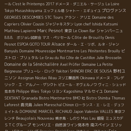
ール
C'est le Printemps 2017
ドメーヌ・ダニエル・サージュ
La Loire
プロヴァンス
Tokyo Musashikoyama
エッフェル塔
シャトー・エギュイユ
GEORGES DESCOMBES
STC Tours
アラン・アリエ
Domaine des
Olivier Cousin
Lyon chef Ishida Katsumi
Capriers
ジャジャキスタン
Marc Pesnot
Mathieu Lapierre
東京
シャンパーニュ
Le Clown Bar
Côte de Brouilly
B.B.B. ボジョレ試飲会
マス・ぺリセール
Denis
Alsace
Pesnot
ESPOA GOTO TOUR
ダール・エ・リボ、ルネ・ジャン
Banyuls
Domaine Mouressipe
Montmartre
ビ
Les Pénitentes
Brouilly
ストロ・ブリュタル
Julie Brosselin
Le Grau du Roi
Côte de Castillon
Domaine de la Sénèchalière
Axel Prϋfer
Domaine La Petite
野村ユ
Baigneuse
プリューレ・ロック
Yakitori SHINORI
ERIC DE SOUSA
ニソン
Okinawa
Assignan
Nicolas Réau
スリエ醸造所
ドメーヌ・フレデ
リック・エ・アルノー・ゲシクト
ピエール・オヴェルノワ
ヴィニ・シュッド
Tokyo
Kagoshima
マルセイユ
見本市
Philippe Wies
リヨン
Domaine
Granada
SEXTANT
Bistro Montmartre
BMO 社
Bistro Shimba
Thomas
鹿児島
Laforest
Julien Mareschal
Chinon
ローランス・エ・レミ・デュフ
DOMAINE MARCEL RICHAUD
Valentin VALLES
ェイトル
Japon
東京フ
Beaujolais Nouveau
Mas Lau
銀座
レンチ
焼き鳥・しのり
ミュスカデ
ＳＴＣグループ
モンペリエ・自然派ワイン見本市
南スペイン
エリッ