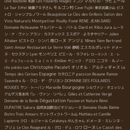
マルセル・ラピエール
Dive Bouteille
和食
Les Foulards Rouges
マコン
モルゴン村
La Tour Eiffel
後藤アキ子さん
Cave Fujiki
東京武蔵小山
ビス
Beaujoloise
Le Clos des Grillons
Salon des
トロ・シャンブルノワール
Vins Naturels Montpellier
Pouilly-Fumé
RENE JEAN DARD
Dard et Ribo
Jura
Domaine Richeaume
サルバドール・バトル
ムーラ
Julien
ン・ナ・ヴァン
アラン・カステックス
エスポア・よろずやツアー
南ローヌ
アンジェ
Altaber
ビストロ・シンバ
Nîmes
Yann Bertrand
エスカルポレット
Saint-Amour
Restaurant Le Verre Volé
静岡
ドメー
モンペリエ
ヌ・セクスタン
Lyon
ピエール・ラフォレ
ローランス・エ・レ
Ｓａｉｎｔ-Emilion
ニコラ・ルノー
ヤニック・アミロ
ミ・デュフェートル
Christophe Pacalet
オリオル・アルティギャス
Le
cho yukiko san
Espagne
Temps des Cerises
passion
Beaune
カタロニア
Ramon
ル・クロ・デ・グリヨン
DOMAINE DES FOULARDS
Saavedra
Bourgogne
ROUGES
サン・トーバン
Marseille
シルヴァン・オエッシュ
アルザス見本市「レ・ヴァン・リベレ」
Gilles et Catherine Vergé
Dégustation
Rémi
Domaine de la Borde
Passion et Nature
DUFAITRE
Sakura
自然派試飲会ビオジョレーヌ
Domaine Elodie Balme
Bistro Trois Amours
サントヴィクトワール山
Mathieu et Camille
ドメーヌ・ミレンヌ・
Lapierre
クロ・ルジャール
Catalunya
がんちゃん
ローヌ
ブリュ
Le Casot des
Le Clos Rougeard
ル・グロ・デュ・ロワ