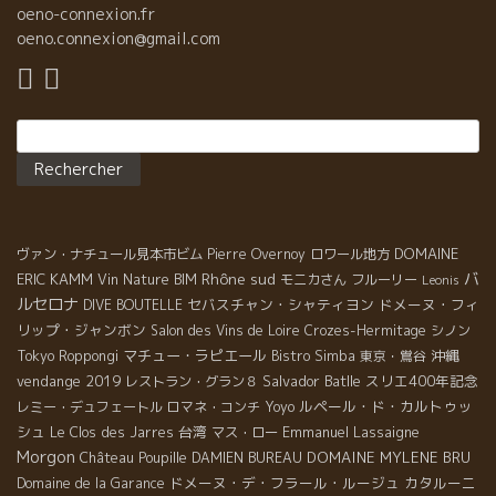
oeno-connexion.fr
oeno.connexion@gmail.com
Rechercher :
DOMAINE
ヴァン・ナチュール見本市ビム
Pierre Overnoy
ロワール地方
Rhône sud
バ
ERIC KAMM
Vin Nature BIM
モニカさん
フルーリー
Leonis
ルセロナ
セバスチャン・シャティヨン
ドメーヌ・フィ
DIVE BOUTELLE
リップ・ジャンボン
Salon des Vins de Loire
Crozes-Hermitage
シノン
マチュー・ラピエール
沖縄
Tokyo Roppongi
Bistro Simba
東京・鴬谷
vendange 2019
Salvador Batlle
スリエ400年記念
レストラン・グラン８
ルペール・ド・カルトゥッ
レミー・デュフェートル
ロマネ・コンチ
Yoyo
シュ
台湾
Emmanuel Lassaigne
Le Clos des Jarres
マス・ロー
Morgon
DOMAINE MYLENE BRU
Château Poupille
DAMIEN BUREAU
ドメーヌ・デ・フラール・ルージュ
カタルーニ
Domaine de la Garance