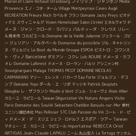
フィリップ・ジャンボン
Marcel et Claire Richaud
Strasbourg
Medoc
Provence
Caves Augé
エノ・コネ・チーム
Village Montpeyroux
RECREATION
Prieure Roch
カベルネ フラン
Domaine Jacky Preys
ビオデ
スヴィニャルグ
Salon L'irréel
ド
ィナミ
Vivien Hemelsdael
ミネルヴォワ
メーヌ・ジャン・クロード・ラパリュ
パルティーダ・クレウス
リレー
ル見本市
コルビエール
Domaine de la Vieille Julienne
ジェラール・ゴビ
ジュリアン・アルタベール
Domaine du possible
ー
ジル・キャトリン
Le Bout du Monde
Groupe ESPOA
ビストロ・コワンス
ヌ・ヴェルジェ
Barcelone
ト・ヴィノ
ダミアン・コクレ
Loïc ROURE
ドメーヌ・ラフ
ォレ
Domaine Laforest
ドメーヌ・ローラン・バルツ
アシニャン村
Souvignargues
Malaga
THOMAS PICOT
DOMAINE NICOLAS
CARMARANS
ジョルジュ・デコ
マリー・エレンヌ・バカーブ
Eau Forte
ンブ
Domaine Yoyo
ダール・エ・リボ
Patrick Desplats
マッシモ
レ・ザフランシ
Alain Allier
Glouglou
Moulin à Vent
ジュル・ショーヴェ
Angers
カミーユ・ラピエール
Taiwan Dégustation Vin Nature
Visite
Domaine des Soulié
Sebastien Chatillon
Paris
Banyuls-sur-Mer
野村
STC
Club Passion du Vin
ユニソン諏訪本社
Mas Pellisser
コート・ド・ピ
ドメーヌ・デ・スリエ
エスポア・ツアー
Taiwan
ィ
シェフ・ロドルフ
Oriol
Importateur REBECCA
マチュー・エ・カミーユ・ラピエール
ARTIGAS
Jean-Claude LAPALU
丸山宏人
ニーム
La Tortuga
サンタム