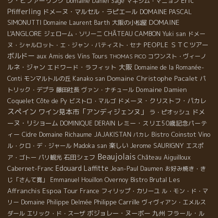
Eric
ク・ピファーリング
Domaine Daniel Sage
マキシム・マニョン
Pfifferling
ドメーヌ・マルセル・ラピエール
DOMAINE PASCAL
DOMAINE
SIMONUTTI
Domaine Laurent Barth
大阪の小松屋
L'ANGLORE
CHÂTEAU CAMBON
ジェローム・ソリーニ
Yuki san
ドメー
PEOPLE
ＳＴＣツアー
ヌ・シャルロット・エ・ジャン・バティスト・セナ
ボルドー
aux Amis des Vins Tours
コワンスト・ヴィーノ
THOMAS PICO
大阪
ルネ・ジャン
エドワード・ラフィット
Domaine de la Romanée-
Domaine Christophe Pacalet
Conti
モンマルトルの丘
Kanako san
パ
Domaine Damien
トリック・デプラ
藤田社長
ヴァン・ナチュール
Coquelet
ドメーヌ・クリストフ・パカレ
Côte de Py
ビストロ・マルゴ
スペイン
ワイン見本市「アンディジェンヌ」
ドメ
ラ・ピオッシュ
ーヌ・リショーム
レミー・スリエ50歳記念パーテ
DOMINIQUE DERAIN
ィー
Domaine Richaume
Bistro Coinstot Vino
Cidre
JAJAKISTAN
パカレ
楽しい
Jerome SAURIGNY
ル・クロ・デ・ジャール
Madoka san
エスポ
Beaujolais
石田シェフ
Château Aiguilloux
ア・ゴトー
パリ観光
Edouard Laffitte
Cabernet-Franc
Jean-Paul Daumen
お好み焼き・き
Bistro Brutal
Les
じ「さんて寛」
Emmanuel Houillon Overnoy
Espoa Tour
Affranchis
France
フィリップ・カリーユ
ル・モン・ド・マ
Philippe Carrille
リー
Domaine Philippe Delmée
ヴィヴィアン・エメルス
ボジョレー・ヌーボー
九州
フラール・ル
ダール
エリック・ド・スーザ