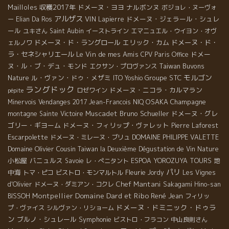
Mailloles
収穫2017年
ドメーヌ・ヨヨ
ナルボンヌ
ボジョレ・ヌーヴォ
アルザス
VIN
ドメーヌ・ジェラール・シュレ
ー
Elian Da Ros
Lapierre
ール
ユキさん
Saint Aubin
イーストライン
エマニュエル・ウイヨン・オヴ
ドメーヌ・ド・ラングロール
エリック・カム
ドメーヌ・ド・
ェルノワ
ラ・セネシャリエール
Le Vin de mes Amis
ドメー
CPV Paris Office
ヌ・ル・ブ・デュ・モンド
Taiwan Buvons
エクサン・プロヴァンス
モルゴン
Nature
ル・ヴァン・ドゥ・メザミ
Groupe STC
ITO Yoshio
ラングドック
ドメーヌ・ニコラ・カルマラン
ロゼワイン
pépite
OSAKA
Champagne
Minervois
Vendanges 2017
Jean-Francois NIQ
Muscadet
Bruno Schueller
ドメーヌ・グレ
montagne Sainte Victoire
ゴリー・ギヨーム
ドメーヌ・フィリップ・ヴァレット
Pierre Laforest
Escarpolette
ドメーヌ・ミレーヌ・ブリュ
DOMAINE PHILIPPE VALETTE
Domaine Olivier Cousin
Taiwan la Deuxième Dégustation de Vin Nature
小松屋
バニュルス
地
Savoie
レ・ぺニタント
ESPOA YOROZUYA TOURS
パリ
中海
Fleurie
トマ・ピコ
ビストロ・モンマルトル
Jordy
Les Vignes
Chef Mantani
d'Olivier
ドメーヌ・ダミアン・コクレ
Sakagami Hino-san
Domaine Dard et Ribo
Montpellier
René Jean
BISSOH
フィリッ
ドメーヌ・ドミニック・ドゥラ
プ・ヴァイス
シルヴァン・リショーム
ン
ブルノ・シュレール
Symphonie
ビストロ・フラコン
中山良則さん