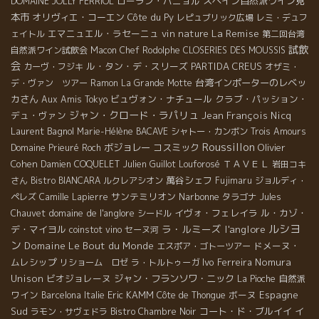
ローラン・バニョル
スペイン自然派ワイン見
DOMAINE JOLLY FERRIOL
本市
オリヴィエ・コーエン
Côte du Py
レピュブリック広場
レミ・デュフ
La Remise
エマニュエル・ラセーニュ
vin nature
ェイトル
第二回台湾
試飲
自然派ワイン試飲会
Macon
Chef Rodolphe
CLOSERIES DES MOUSSIS
会
ル・タン・デ・スリーズ
PARTIDA CREUS
カーヴ・フジキ
オザミ・
台湾インポーターのレベッ
デ・ヴァン ツアー
Ramon
La Grande Motte
カさん
ビュヴォン・ナチュール
クラブ・パッション・
Aux Amis Tokyo
ジャン・クロード・ラパリュ
デュ・ヴァン
Jean François Nicq
Laurent Bagnol
Marie-Hélène BACAVE
シャトー・カンボン
Trois Amours
Roussillon
ボジョレー
コスミック
Olivier
Domaine Prieuré Roch
Cohen
ＴＡＶＥＬ
Damien COQUELET
Julien Guillot
Louforosé
岩田コキ
萬谷シェフ
さん
Bistro BIANCARA
ルクレアシオン
Fujimaru
ジョルディ・
サンテミリオン
Narbonne
ペレズ
Camille Lapierre
タラゴナ
Jules
domaine de l'anglore
イヴォ・フェレイラ
ル・カゾ・
Chauvet
シードル
ルシヨ
ラ・ルミーズ
l'anglore
デ・マイヨル
coinstot vino
セーヌ河
ン
Domaine Le Bout du Monde
ドメーヌ・
エスポア・ゴトーツアー
ムレシップ
Ivo Ferreira
Nomura
リショーム ロゼ
ラ・トルトゥーガ
Unison
ビオジョレーヌ
ジャン・フランソワ・ニック
自然派
La Pioche
ワイン
Eric KAMM
ボーヌ
Espagne
Barcelona
Italie
Côte de Thongue
Sud
コート・ド・ブルイイ
イ
ラモン・サヴェドラ
Bistro Chambre Noir