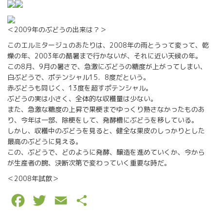
＜2009年のぶどうの出来は？＞
このエルミタージュのあたりは、2008年の雨とうって変って、乾
燥の年、2003年の酷暑まで行かないが、それに近い天候の年。
この8月、9月の暑さで、急激にぶどうの糖度が上がってしまい、
白ぶどうで、ポテンシャル15．8度だという。
赤ぶどうも同じく、13度を超すポテンシャル。
ぶどうの実は小さく、全体的な収穫量は少ない。
また、急激な糖度の上昇で果梗までゆっくり熟さなかったものあ
り、今年は一部、除梗をして、発酵槽にぶどうを移している。
しかし、収穫中のぶどうを見ると、健全な果皮のしっかりとした
最高のぶどうに見える。
この、ぶどうで、どのように発酵、醸造を進めていくか、今から
が生産者の腕、決断次第で変わっていく重要な時だ。
＜2008年試飲＞
F
T
E
P