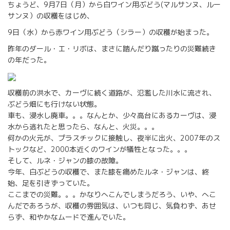
ちょうど、9月7日（月）から白ワイン用ぶどう(マルサンヌ、ルー
サンヌ）の収穫をはじめ、
9日（水）から赤ワイン用ぶどう（シラー）の収穫が始まった。
昨年のダール・エ・リボは、まさに踏んだり蹴ったりの災難続き
の年だった。
収穫前の洪水で、カーヴに続く道路が、氾濫した川水に流され、
ぶどう畑にも行けない状態。
車も、浸水し廃車。。。なんとか、少々高台にあるカーヴは、浸
水から逃れたと思ったら、なんと、火災。。。
何かの火元が、プラスチックに接触し、夜半に出火、2007年のス
トックなど、2000本近くのワインが犠牲となった。。。
そして、ルネ・ジャンの膝の故障。
今年、白ぶどうの収穫で、また膝を痛めたルネ・ジャンは、終
始、足を引きずっていた。
ここまでの災難。。。かなりへこんでしまうだろう、いや、へこ
んだであろうが、収穫の雰囲気は、いつも同じ、気負わず、あせ
らず、和やかなムードで進んでいた。