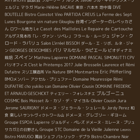
試飲会
アルザス
Affranchis
フルーリー
Savoie
ジル・キャトリンヌ・ヴ
マラガ
地中海
ェルジェ
Marie-Hélène BACAVE
東京・六本木
DIVE
Bistro Coinstot Vino
PARTIDA CREUS
BOUTELLE
La Ferme des Sept
Bourgone
vin nature
台湾インポーターのレベッカさ
Lunes
Glouglou
Le Repaire de Cartouche
ん
Le Casot des Mailloles
ロワール地方
ジャン・ク
フラール・ルージュ
アルザス見本市「レ・ヴァン・リベレ」
ロード・ラパリュ
Salon L'irréel
BISSOH
ダール・エ・リボ、ルネ・ジャ
パリ
マルセル・ラピエール
GEORGES DESCOMBES
ビオディナミ
ン
スペイン
栽培
Mathieu Lapierre
DOMAINE PASCAL SIMONUTTI
CPV
Julie Brosselin
パリオフィス
C'est le Printemps 2017
Laurence et Rémi
Eric Pfifferling
Montmartre
Dufaitre
スリエ醸造所
Vin Nature BIM
BMOメンバー
Domaine Mouressipe
Rémi
アクセル・プリュファー
DUFAITRE
Domaine Olivier Cousin
cho yukiko san
DOMAINE FREDERIC
ブルゴーニュ
ET ARNAUD GESCHICKT
ティエリー・フォレスチエ
Jura
COSMIC
ル・カゾ・デ・マイヨル
Olivier Cousin
Bois Moisset
Jerome SAURIGNY
ドメーヌ・ジェラール・シュレール
Jordy Perez
和
楽しい
ドメーヌ・グレゴリー・ギヨーム
食
サントヴィクトワール山
Groupe ESPOA
Lapierre
ジョルディ・ペレズ
ドメーヌ・ミレーヌ・ブリュ
Groupe STC
Domaine de la Vieille Julienne
サカガミの日野さん
Leonis
萬谷シェフ
Bistro MARUGO
パトリック・デプラ
Bistro Chambre Noir