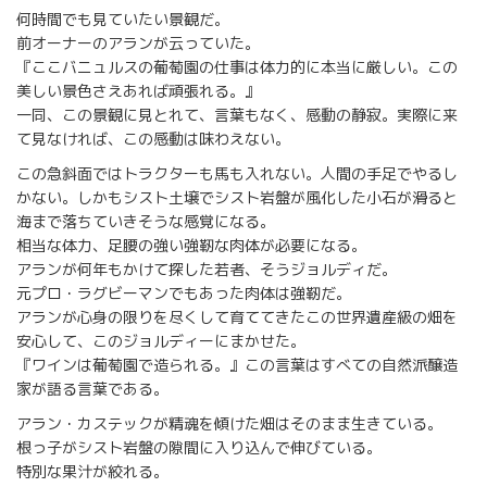
何時間でも見ていたい景観だ。
前オーナーのアランが云っていた。
『ここバニュルスの葡萄園の仕事は体力的に本当に厳しい。この
美しい景色さえあれば頑張れる。』
一同、この景観に見とれて、言葉もなく、感動の静寂。実際に来
て見なければ、この感動は味わえない。
この急斜面ではトラクターも馬も入れない。人間の手足でやるし
かない。しかもシスト土壌でシスト岩盤が風化した小石が滑ると
海まで落ちていきそうな感覚になる。
相当な体力、足腰の強い強靭な肉体が必要になる。
アランが何年もかけて探した若者、そうジョルディだ。
元プロ・ラグビーマンでもあった肉体は強靭だ。
アランが心身の限りを尽くして育ててきたこの世界遺産級の畑を
安心して、このジョルディーにまかせた。
『ワインは葡萄園で造られる。』この言葉はすべての自然派醸造
家が語る言葉である。
アラン・カステックが精魂を傾けた畑はそのまま生きている。
根っ子がシスト岩盤の隙間に入り込んで伸びている。
特別な果汁が絞れる。