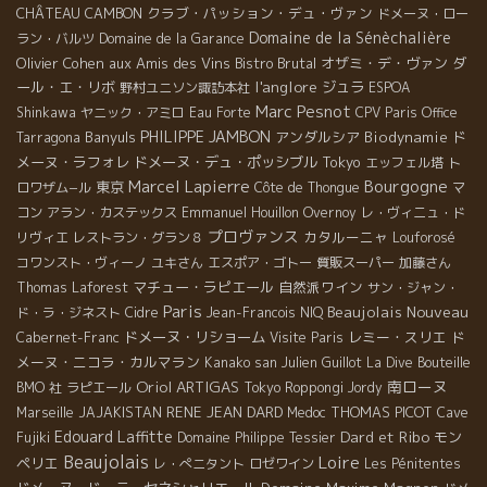
CHÂTEAU CAMBON
クラブ・パッション・デュ・ヴァン
ドメーヌ・ロー
Domaine de la Sénèchalière
ラン・バルツ
Domaine de la Garance
Olivier Cohen
aux Amis des Vins
Bistro Brutal
オザミ・デ・ヴァン
ダ
l'anglore
ール・エ・リボ
ジュラ
野村ユニソン諏訪本社
ESPOA
Marc Pesnot
Shinkawa
ヤニック・アミロ
Eau Forte
CPV Paris Office
PHILIPPE JAMBON
Banyuls
アンダルシア
Biodynamie
ド
Tarragona
メーヌ・ラフォレ
ドメーヌ・デュ・ポッシブル
Tokyo
エッフェル塔
ト
Marcel Lapierre
Bourgogne
東京
ロワザム−ル
Côte de Thongue
マ
コン
アラン・カステックス
Emmanuel Houillon Overnoy
レ・ヴィニュ・ド
プロヴァンス
カタルーニャ
リヴィエ
レストラン・グラン８
Louforosé
コワンスト・ヴィーノ
ユキさん
エスポア・ゴトー
質販スーパー
加藤さん
マチュー・ラピエール
自然派ワイン
Thomas Laforest
サン・ジャン・
Paris
Beaujolais Nouveau
ド・ラ・ジネスト
Cidre
Jean-Francois NIQ
ドメーヌ・リショーム
レミー・スリエ
ド
Cabernet-Franc
Visite Paris
メーヌ・ニコラ・カルマラン
Kanako san
Julien Guillot
La Dive Bouteille
Oriol ARTIGAS
南ローヌ
BMO 社
ラピエール
Tokyo Roppongi
Jordy
RENE JEAN DARD
THOMAS PICOT
Marseille
JAJAKISTAN
Medoc
Cave
Edouard Laffitte
Dard et Ribo
モン
Fujiki
Domaine Philippe Tessier
Beaujolais
Loire
ペリエ
レ・ぺニタント
ロゼワイン
Les Pénitentes