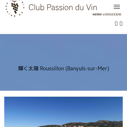
Skip
to
content
輝く太陽 Roussillon (Banyuls-sur-Mer)