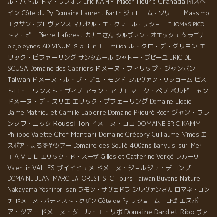
ル・バトル
Eric KAMM
Fleurie
Granada
南スペ
トマ・ラフォレ
Macon
イン
Côte du Py
Massimo
Domaine Laurent Barth
ジェローム・ソリーニ
エクサン・プロヴァンス
マルセル・エ・クレール・リショー
THOMAS PICO
トマ・ピコ
Pierre Laforest
カナコさん
シルヴァン・オエッシュ
タラゴナ
biojoleynes
Ｓａｉｎｔ-Emilion
ル・クロ・デ・グリヨン
エ
AD VINUM
リック・ピファーリング
サンタムール
シャトー・プピーユ
ERIC DE
ドメーヌ・フィリップ・ジャンボン
SOUSA
Domaine des Capriers
Taiwan
ドメーヌ・ル・ブ・デュ・モンド
ビス
シルヴァン・リショーム
トロ・コワンスト・ヴィノ
アラン・アリエ
マーク・ペノ
ペルピニャン
ドメーヌ・デ・スリエ
エリック・プフェーリング
Domaine Elodie
ジャン・フラ
Balme
Mathieu et Camille Lapierre
Domaine Prieuré Roch
Roussillon
ンソワ・ニック
ドメーヌ・ヨヨ
DOMAINE ERIC KAMM
Chef Mantani
Domaine Grégory Guillaume
Philippe Valette
Nîmes
エ
Domaine des Soulié 400ans
スポア・よろずやツアー
Banyuls-sur-Mer
ＴＡＶＥＬ
エリック・ド・スーザ
Gilles et Catherine Vergé
フルーリ
Valentin VALLES
プイイヒュメ
ドメーヌ・ジョルジュ・デコンブ
STC Tours
Taiwan Buvons Nature
DOMAINE JEAN-MARC LAFOREST
Nakayama Yoshinori san
ラモン・サヴェドラ
シルヴァンさん
ロマネ・コン
エスポ
チ
ドメーヌ・バティスト・クザン
Côte de Py
リショーム ロゼ
Domaine Dard et Ribo
ア・ツアー
ドメーヌ・ダール・エ・リボ
ヴァ