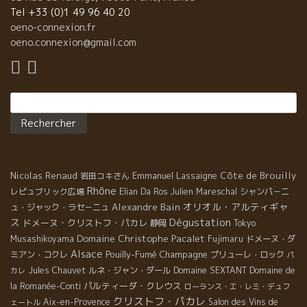
Tel +33 (0)1 49 96 40 20
oeno-connexion.fr
oeno.connexion@gmail.com
Rechercher :
Nicolas Renaud
Emmanuel Lassaigne
Côte de Brouilly
岩田コキさん
Rhône
レピュブリック広場
Elian Da Ros
Julien Mareschal
シャンパ－ニ
オリオル・アルティギャ
Alexandre Bain
ュ・ジャック・ラセ－ニュ
Dégustation
ス
ドメーヌ・クリストフ・パカレ
静岡
Tokyo
Domaine Christophe Pacalet
Musashikoyama
Fujimaru
ドメーヌ・ダ
Alsace
Pouilly-Fumé
Champagne
ミアン・コクレ
プリューレ・ロック
パ
Jules Chauvet
ルネ・ジャン・ダール
Domaine SEXTANT
Domaine de
カレ
パルティーダ・クレウス
la Romanée-Conti
ローランス・エ・レミ・デュフ
クリストフ・パカレ
Aix-en-Provence
Salon des Vins de
ェートル