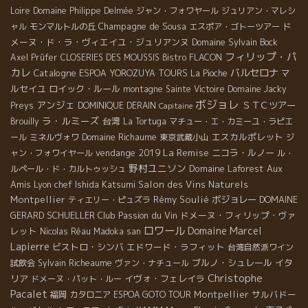
Loire
Domaine Philippe Delmée
ジャン・フォワヤール
ジュリアン・マレシ
Champagne de Sousa
ド
ャル
モンマルトルの丘
エスポア・ゴトーツアー
メーヌ・ド・ラ・ヴィエイユ・ジュリアンヌ
Domaine Sylvain Bock
フィリップ・パ
Axel Prüfer
CLOSERIES DES MOUSSIS
Bistro FLACON
カレ
バルセロナ
Catalogne
マ
ESPOA YOROZUYA TOURS
La Pioche
ルセイユ
ロイック・ルール
montagne Sainte Victoire
Domaine Jacky
ボジョレ
アンジェ
ＳＴＣツアー
Preys
DOMINIQUE DERAIN
Capitaine
ラ・ルミーズ
台湾
Brouilly
La Tortuga
マチュー・エ・カミーユ・ラピエ
Domaine Richaume
エスカルポレット
ール
ミネルヴォワ
東京武蔵小山
ジ
La Remise
vendange 2019
ニコラ・ルノー
ャン・フォワイヤール
ル・
野村ユニソン
Domaine Laforest
Aux
ルペール・ド・カルトゥッシュ
Amis
Lyon chef Ishida Katsumi
Salon des Vins Naturels
Montpellier
Rémy Soulié
ボジョレー
DOMAINE
ティエリー・ピュズラ
GERARD SCHUELLER
Club Passion du Vin
ドメーヌ・フィリップ・ヴァ
ロワール
Domaine Marcel
レット
Nicolas Réau
Madoka san
Lapierre
ビストロ・シンバ
エドワード・ラフィット
台湾自然派ワイン
ブルノ・シュレール
イタ
試飲会
Sylvain Richeaume
ヴァン・ナチュール
Christophe
リア
イヴォ・フェレイラ
ドメーヌ・パット・ルー
Pacalet
Montpellier
サルバドー
福岡
カタロニア
ESPOA GOTO TOUR