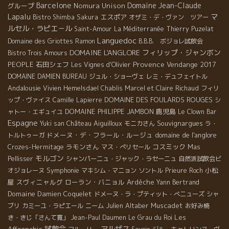
Barcelone
Domaine Jean-Claude
グループ
Nomura Unison
Lapalu
マ
エスポア
Bistro Shimba
Sakura
オザミ・デ・ヴァン ツアー
ルセル・ラピエ－ル
Saint-Amour
La Méditerranée
Thierry Puzelat
Languedoc
Domaine des Griottes
Ramon
B.B.B. ボジョレ試飲会
DOMAINE L'ANGLORE
フィリップ・ジャンボン
Bistro Trois Amours
Provence
PEOPLE
石田シェフ
Vendange 2017
Les Vignes d'Olivier
DOMAINE DAMIEN BUREAU
ジュル・ショーヴェ
レミ・デュフェイトル
Andalousie
Vivien Hemelsdael
Chablis
Marcel et Claire Richaud
フィリ
DOMAINE DES FOULARDS ROUGES
ップ・ヴァイス
Camille Lapierre
シ
DOMAINE PHILIPPE JAMBON
鹿児島
ャトー・エギュイユ
Le Clown Bar
Espagne
Château Aiguilloux
Souvignargues
Yuki san
モニカさん
ラ・
ドメーヌ・デ・フラール・ルージュ
domaine de l'anglore
トルトゥーガ
ラモンさん
コスミック
Crozes-Hermitage
マス・ぺリセール
Mas
モルゴン
Pellisser
シャンパーニュ・ジャック・ラセーニュ
自然派試飲会ビ
Symphonie
小松
オジョレーヌ
マキシム・マニョン
ソントル
Prieure Roch
屋
スヴィニャルグ
ローラン・バニョル
Ardèche
Yann Bertrand
Domaine Damien Coquelet
ドメーヌ・ラ・プティット・べニューズ
シャ
Julien Altaber
Muscadet
ブリ
カミーユ・ラピエール
ニーム
お好み焼
Les
き・きじ「さんて寛」
Jean-Paul Daumen
Le Grau du Roi