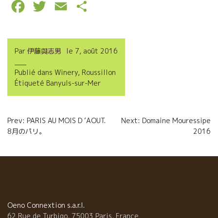
F
T
E
P
a
w
m
a
c
i
a
r
Par
伊藤與志男
le
7, août 2016
e
t
i
t
Publié dans
Winery
,
Roussillon
b
t
l
a
Étiqueté
Banyuls-sur-Mer
o
e
g
o
r
e
Navigation
Prev: PARIS AU MOIS D ‘AOUT.
Next: Domaine Mouressipe
k
r
8月のパリ。
2016
de
l’article
Oeno Connextion s.a.r.l.
62 Rue de Turbigo, 75003 Paris, France