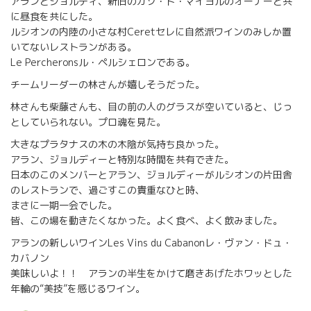
アランとジョルディ、新旧のカソ・ド・マイヨルのオーナーと共
に昼食を共にした。
ルシオンの内陸の小さな村Ceretセレに自然派ワインのみしか置
いてないレストランがある。
Le Percheronsル・ペルシェロンである。
チームリーダーの林さんが嬉しそうだった。
林さんも柴藤さんも、目の前の人のグラスが空いていると、じっ
としていられない。プロ魂を見た。
大きなプラタナスの木の木陰が気持ち良かった。
アラン、ジョルディーと特別な時間を共有できた。
日本のこのメンバーとアラン、ジョルディーがルシオンの片田舎
のレストランで、過ごすこの貴重なひと時、
まさに一期一会でした。
皆、この場を動きたくなかった。よく食べ、よく飲みました。
アランの新しいワインLes Vins du Cabanonレ・ヴァン・ドュ・
カバノン
美味しいよ！！ アランの半生をかけて磨きあげたホワッとした
年輪の“美技”を感じるワイン。