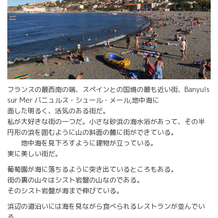
フランスの最西南の端、スペインとの国境の最も近い街、Banyuls
sur Mer バニュルス・シュール・メール,地中海に
面した明るく、活気のある街だ。
私が大好きな街の一つだ。小さな砂浜の海水浴があって、その半
円形の浜を囲むように山の斜面の麓に街ができている。
地中海を見下ろすように建物が立っている。
実に美しい街だ。
葡萄園が海に落ちるように突き出ているところもある。
街の裏の山々はシスト岩盤の山なのである。
そのシスト岩盤が海まで伸びている。
浜辺の道沿いには海を見ながら食べられるレストランが並んでい
る。