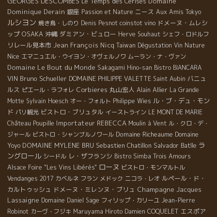
GEORGES DESCOMBES
Le Temps des Cerises
Domaine
Dominique Derain
銀座
ニース
Passion et Nature
Aux Amis Tokyo
ルシヨン
ドメーヌ・ムレシ
焼き鳥・しのり
Denis Pesnot
coinstot vino
ップ
OSAKA
沖縄
ダミアン・ビュロー
Herve Souhaut
シェフ・ロドルフ
リレール見本市
Jean François Nicq
Taiwan Dégustation Vin Nature
Nice
エマニュエル・ウイヨン・オヴェルノワ
ムーラン・ナ・ヴァン
Domaine Le Bout du Monde
Sakagami Hino-san
Bistro BIANCARA
VIN
Bruno Schueller
バニュ
DOMAINE PHILIPPE VALETTE
Saint Aubin
ルス
Corbieres
丸山宏人
Alain Allier
ピエール・ラフォレ
La Grande
ル・ブ・デュ・モン
Motte
Sylvain Hoesch
オー・フォルト
Philippe Wies
ド
ビストロ・ブリュタル
パリ観光
イーストライン
LE MONT DE MARIE
Importateur REBECCA
Château Poupille
Moulin à Vent
ル・クロ・デ・
Domaine Richeaume
Domaine
ジャール
ビストロ・シャンブルノワール
ラ
Yoyo
DOMAINE MYLENE BRU
Sebastien Chatillon
Salvador Batlle
ングロール
レ・ザフランシ
シードル
Bistro Simba
Trois Amours
ローヌ
Alsace Foire "Les Vins Libérés"
ビストロ・モンマルトル
ルペール・ド・
Vendanges 2017
カベルネ フラン
メドック
ニコラ・レオ
カルトゥッシュ
ドメーヌ・ミレンヌ・ブリュ
Champagne Jacques
Lassaigne
Domaine Daniel Sage
フィリップ・カリーユ
Jean-Pierre
エスポア
Robinot
カーヴ・フジキ
Maruyama Hiroto
Damien COQUELET