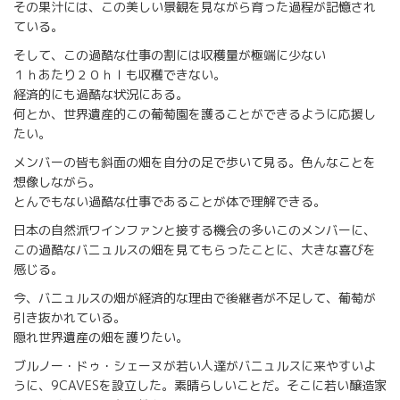
その果汁には、この美しい景観を見ながら育った過程が記憶され
ている。
そして、この過酷な仕事の割には収穫量が極端に少ない
１ｈあたり２０ｈｌも収穫できない。
経済的にも過酷な状況にある。
何とか、世界遺産的この葡萄園を護ることができるように応援し
たい。
メンバーの皆も斜面の畑を自分の足で歩いて見る。色んなことを
想像しながら。
とんでもない過酷な仕事であることが体で理解できる。
日本の自然派ワインファンと接する機会の多いこのメンバーに、
この過酷なバニュルスの畑を見てもらったことに、大きな喜びを
感じる。
今、バニュルスの畑が経済的な理由で後継者が不足して、葡萄が
引き抜かれている。
隠れ世界遺産の畑を護りたい。
ブルノー・ドゥ・シェーヌが若い人達がバニュルスに来やすいよ
うに、9CAVESを設立した。素晴らしいことだ。そこに若い醸造家