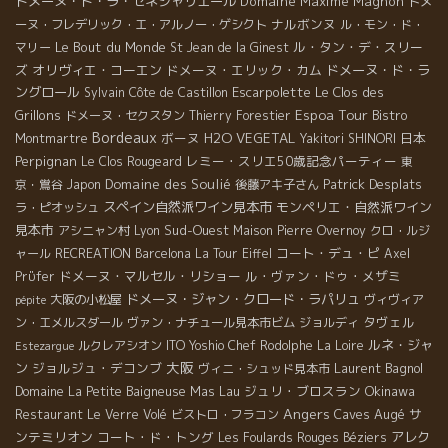
ドメーヌ・ド・ラ・セネシャリエール
Domaine Maxime Magnon
ドメ
ナルボンヌ
ーヌ・フレデリック・エ・アルノー・ゲシクト
ル・モン・ド・
Le Bout du Monde
ル・タン・デ・スリー
マリー
St Jean de la Ginest
ズ
オリヴィエ・コーエン
ドメーヌ・エリック・カム
ドメーヌ・ド・ラ
ングロール
Escarpolette
Le Clos des
Sylvain
Côte de Castillon
Espoa Tour
Grillons
ドメーヌ・セクスタン
Thierry Forestier
Bistro
Bordeaux
ボーヌ
H2O VEGETAL
日本
Montmartre
Yakitori SHINORI
Perpignan
レミー・スリエ50歳記念パーティー
Le Clos Rougeard
東
Domaine des Soulié
Patrick Desplats
京・鴬谷
Japon
後藤アキ子さん
スペイン自然派ワイン見本市
モンペリエ・自然派ワイン
ラ・ピオッシュ
見本市
Sud-Ouest
アシニャン村
Lyon
Maison Pierre Overnoy
クロ・ルジ
コート・デュ・ピ
ャール
RECREATION
Barcelona
La Tour Eiffel
Axel
ドメーヌ・マルセル・リショー
ル・ヴァン・ドゥ・メザミ
Prϋfer
ドメーヌ・ジャン・クロード・ラパリュ
大阪の小松屋
ヴィヴィア
pépite
タヴェル
ン・エメルスダール
ヴァン・ナチュール見本市ビム
ジョルディ
ルネ・ジャ
ルクレアシオン
ITO Yoshio
Chef Rodolphe
La Loire
Estezargue
大阪
ン
ジョルジュ・デコンブ
Laurent Bagnol
ヴィニ・シュッド見本市
Mas Lau
ジュリ・ブロスラン
Okinawa
Domaine La Petite Baigneuse
Angers
Caves Augé
サ
Restaurant Le Verre Volé
ビストロ・フラコン
ンテミリオン
コート・ド・トング
アレク
Les Foulards Rouges
Béziers