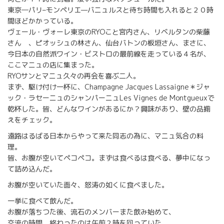
東京―パリ–モンペリエ—バニュルスと待ち時間も入れると２０時
間ほどかかっている。
ヴェール・ヴォーレ東京のRYOこと宮内さん、リベルタンの柴藤
さん 、ピオッシュの林さん、仙台バトンの板垣さん、まさに、
今日本の自然派ワイン・ビストロの最前線を走っている４名が、
ここマニュの店に集まった。
RYOサンとマニュ久々の再会を喜ぶ二人。
まず、駆け付け一杯に、Champagne Jacques Lassaigne＊ジャ
ック・ラセーニュのシャンパーニュLes Vignes de Montgueuxで
乾杯した。皆、どんなワインがあるにか？興味があり、壁の品揃
えをチェック。
遠路はるばる日本からやって来た同志の為に、マニュ気合の料
理。
皆、お腹が空いてペコペコ。まずは食べるは食べる、夢中になっ
て詰め込んだ。
お腹が空いていた面々、怒涛の如くに食べました。
一挙に食べて飲んだ。
お腹が落ちつた後、流石のメンバーまた飲み始めて、
交流の時間。終わったのは午前２時を回っていた。