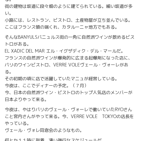
街の建物は坂道に段々畑のように建てられている。細い坂道が多
い。
小路には、レストラン、ビストロ、土産物屋が立ち並んでいる。
ここはフランス領の端くれ、カタルーニャ地方でもある。
そんなBANYULSバニュルス街の一角に自然派ワインが飲めるビス
トロがある。
EL XADIC DEL MAR エル・イグザディク・デル・マールだ。
フランスの自然派ワインが爆発的に広まる起爆剤になった店に、
パリのワインビストロ、VERRE VOLEヴェール・ヴォーレがあ
る。
その初期の頃に店で活躍していたマニュが経営している。
今夜は、ここでディナーの予定。（７月）
今、日本の自然派ワイン・ビストロのトップ人気店のメンバーが
日本よりやって来る。
今夜は、やはりパリのヴェール・ヴォーレで働いていたRYOさん
こと宮内さんがやって来る。今、VERRE VOLE TOKYOの店長を
やっている。
ヴェール・ヴォレ同窓会のようなもの。
何とか１１時に到着。凄い強行なスケジュールだ。