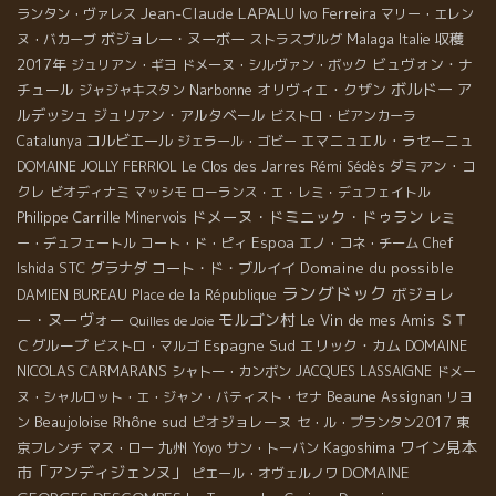
Jean-Claude LAPALU
Ivo Ferreira
ランタン・ヴァレス
マリー・エレン
ボジョレー・ヌーボー
Malaga
収穫
ヌ・バカーブ
ストラスブルグ
Italie
2017年
ビュヴォン・ナ
ジュリアン・ギヨ
ドメーヌ・シルヴァン・ボック
ボルドー
チュール
Narbonne
オリヴィエ・クザン
ア
ジャジャキスタン
ルデッシュ
ジュリアン・アルタベール
ビストロ・ビアンカーラ
コルビエール
エマニュエル・ラセーニュ
Catalunya
ジェラール・ゴビー
ダミアン・コ
DOMAINE JOLLY FERRIOL
Le Clos des Jarres
Rémi Sédès
クレ
ビオディナミ
マッシモ
ローランス・エ・レミ・デュフェイトル
ドメーヌ・ドミニック・ドゥラン
Philippe Carrille
Minervois
レミ
Espoa
ー・デュフェートル
コート・ド・ピィ
エノ・コネ・チーム
Chef
STC
グラナダ
コート・ド・ブルイイ
Domaine du possible
Ishida
ラングドック
ボジョレ
DAMIEN BUREAU
Place de la République
ー・ヌーヴォー
モルゴン村
Le Vin de mes Amis
ＳＴ
Quilles de Joie
Ｃグループ
Espagne Sud
エリック・カム
DOMAINE
ビストロ・マルゴ
NICOLAS CARMARANS
シャトー・カンボン
JACQUES LASSAIGNE
ドメー
Beaune
ヌ・シャルロット・エ・ジャン・バティスト・セナ
Assignan
リヨ
Rhône sud
Beaujoloise
ビオジョレーヌ
ン
セ・ル・プランタン2017
東
ワイン見本
九州
Kagoshima
京フレンチ
マス・ロー
Yoyo
サン・トーバン
市「アンディジェンヌ」
DOMAINE
ピエール・オヴェルノワ