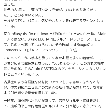
出した。
地元の人達は、「頭の狂ったよそ者が、妙なものを造りだし
た。」とつぶやいていた。
それが今では、バニュルスいやルシオンを代表するワインとなっ
ている。
現在のBanyuls ,Roussillonの自然派を育ててきたのは勿論、Alain
一人ではない。Bruno DECHAINE,ブルノ・ドゥシェーヌ、そし
て、この人も忘れてはならない、そうFoullard RougeのJean
Francois NICQジャン・フランソワ・ニックだ。
このメンバーがお手本を示してくれたお蔭で多くの若者がここル
シオンにきて醸造家となった。Yoyoもその一人。この流れの根本
にいたのが、このAlain CASTEXなのだ。もうルシオンのレジェン
ドと云っていいだろう。
古武士のような屈強な体を持つアランも、よる年にはかなわな
い。体力的にバニュルスの急斜面の畑仕事が限界となり、数年前
より引き継ぐ後継者を探していた。
一昨年、運命的な出会いがあって、若きジョルディに畑を託し
て、比較的平らの内陸地区のルシオンに引っ越してきたアラン。