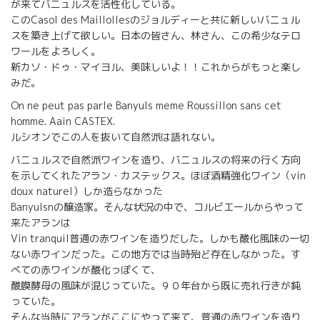
が来てバニュルスを活性化している。
このCasol des Maillollesのジョルディーと共に新しいバニュル
スを築き上げて欲しい。日本の皆さん、林さん、この希少なテロ
ワールをよろしく。
新カソ・ドゥ・マイヨル、美味しいよ！！これからがもっと楽し
みだ。
On ne peut pas parle Banyuls meme Roussillon sans cet
homme. Aain CASTEX.
ルシオンでこの人を抜いて自然派は語れない。
バニュルスで自然派ワインを造り、バニュルスの将来の行く方向
を示してくれたアラン・カステックス。ほぼ酒精強化ワイン（vin
doux naturel）しか造らなかった
Banyulsnの醸造家。そんな状況の中で、コルビエールからやって
来たアランは
Vin tranquil普通の赤ワインを造りだした。しかも酸化風味の一切
ない赤ワインだった。この地方では当時殆ど存在しなかった。す
べての赤ワインが酸化っぽくて、
酸膜酵母の風味が混じっていた。９０年台から既に売れ行きが鈍
っていた。
そんな当時にアランがここにやって来て、普通の赤ワインを造り