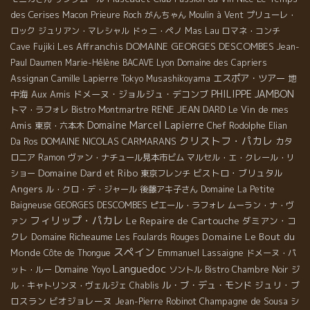
des Cerises
Macon
Prieure Roch
がんちゃん
Moulin à Vent
プリューレ・
Mas Lau
ロック
ジュリアン・マレシャル
ドゥニ・ペノ
ロマネ・コンチ
DOMAINE GEORGES DESCOMBES
Les Affranchis
Cave Fujiki
Jean-
Paul Daumen
Marie-Hélène BACAVE
Lyon
Domaine des Capriers
エスポア・ツアー
地
Assignan
Camille Lapierre
Tokyo Musashikoyama
PHILIPPE JAMBON
中海
Aux Amis
ドメーヌ・ジョルジュ・デコンブ
RENE JEAN DARD
Le Vin de mes
トマ・ラフォレ
Bistro Montmartre
Domaine Marcel Lapierre
Amis
東京・六本木
Chef Rodolphe
Elian
クリストフ・パカレ
DOMAINE NICOLAS CARMARANS
Da Ros
カタ
ロニア
Ramon
ヴァン・ナチュール見本市ビム
マルセル・エ・クレール・リ
Domaine Dard et Ribo
ビストロ・ブリュタル
ショー
東京フレンチ
Angers
ル・クロ・デ・ジャール
後藤アキ子さん
Domaine La Petite
GEORGES DESCOMBES
Baigneuse
ピエール・ラフォレ
ムーラン・ナ・ヴ
フィリップ・パカレ
Le Repaire de Cartouche
ダミアン・コ
ァン
クレ
Domaine Richeaume
Domaine Le Bout du
Les Foulards Rouges
スペイン
Monde
Emmanuel Lassaigne
Côte de Thongue
ドメーヌ・パ
Languedoc
Domaine Yoyo
ット・ルー
ソントル
Bistro Chambre Noir
ジ
ル・ブ・デュ・モンド
ジュリ・ブ
ル・キャトリンヌ・ヴェルジェ
Chablis
ロスラン
ビオジョレーヌ
Champagne de Sousa
Jean-Pierre Robinot
シ