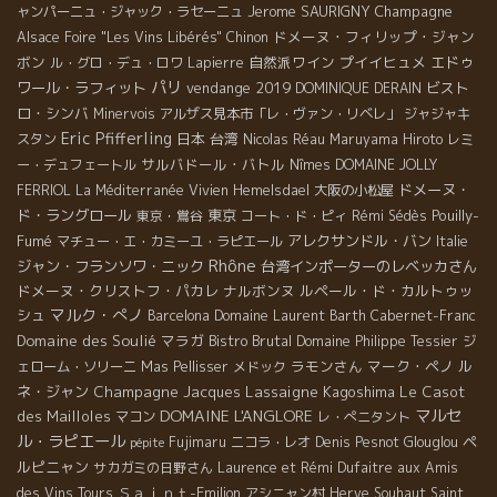
Jerome SAURIGNY
Champagne
ャンパーニュ・ジャック・ラセーニュ
ドメーヌ・フィリップ・ジャン
Alsace Foire "Les Vins Libérés"
Chinon
ボン
自然派ワイン
プイイヒュメ
エドゥ
ル・グロ・デュ・ロワ
Lapierre
パリ
ワール・ラフィット
vendange 2019
ビスト
DOMINIQUE DERAIN
ロ・シンバ
Minervois
アルザス見本市「レ・ヴァン・リベレ」
ジャジャキ
Eric Pfifferling
日本
台湾
スタン
Nicolas Réau
Maruyama Hiroto
レミ
サルバドール・バトル
ー・デュフェートル
Nîmes
DOMAINE JOLLY
ドメーヌ・
FERRIOL
La Méditerranée
Vivien Hemelsdael
大阪の小松屋
ド・ラングロール
東京
Pouilly-
東京・鴬谷
コート・ド・ピィ
Rémi Sédès
Fumé
アレクサンドル・バン
マチュー・エ・カミーユ・ラピエール
Italie
Rhône
ジャン・フランソワ・ニック
台湾インポーターのレベッカさん
ドメーヌ・クリストフ・パカレ
ナルボンヌ
ルペール・ド・カルトゥッ
マルク・ぺノ
シュ
Barcelona
Domaine Laurent Barth
Cabernet-Franc
Domaine des Soulié
マラガ
Bistro Brutal
Domaine Philippe Tessier
ジ
ラモンさん
マーク・ペノ
ル
ェローム・ソリーニ
Mas Pellisser
メドック
ネ・ジャン
Champagne Jacques Lassaigne
Kagoshima
Le Casot
DOMAINE L'ANGLORE
マルセ
des Mailloles
マコン
レ・ぺニタント
ル・ラピエール
ペ
Fujimaru
ニコラ・レオ
Denis Pesnot
Glouglou
pépite
ルピニャン
サカガミの日野さん
Laurence et Rémi Dufaitre
aux Amis
Ｓａｉｎｔ-Emilion
des Vins Tours
アシニャン村
Herve Souhaut
Saint