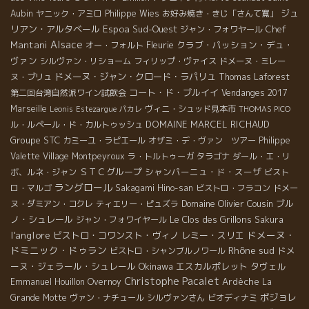
ジュ
Aubin
ヤニック・アミロ
Philippe Wies
お好み焼き・きじ「さんて寛」
リアン・アルタベール
Espoa
Sud-Ouest
Chef
ジャン・フォワヤール
Alsace
Mantani
Fleurie
クラブ・パッション・デュ・
オー・フォルト
ヴァン
シルヴァン・リショーム
フィリップ・ヴァイス
ドメーヌ・ミレー
ドメーヌ・ジャン・クロード・ラパリュ
ヌ・ブリュ
Thomas Laforest
コート・ド・ブルイイ
第二回台湾自然派ワイン試飲会
Vendanges 2017
Marseille
ヴィニ・シュッド見本市
Leonis
Estezargue
パカレ
THOMAS PICO
DOMAINE MARCEL RICHAUD
ル・ルペール・ド・カルトゥッシュ
Groupe STC
カミーユ・ラピエール
オザミ・デ・ヴァン ツアー
Philippe
Valette
Village Montpeyroux
ラ・トルトゥーガ
タラゴナ
ダール・エ・リ
ＳＴＣグループ
シャンパーニュ・ド・スーザ
ボ、ルネ・ジャン
ビスト
ラングロール
ロ・マルゴ
Sakagami Hino-san
ビストロ・フラコン
ドメー
Domaine Olivier Cousin
ブル
ヌ・ダミアン・コクレ
ティエリー・ピュズラ
ノ・シュレール
Le Clos des Grillons
ジャン・フォワイヤール
Sakura
l'anglore
ドメーヌ・
ビストロ・コワンスト・ヴィノ
レミー・スリエ
ドミニック・ドゥラン
Rhône sud
ドメ
ビストロ・シャンブルノワール
ーヌ・ジェラール・シュレール
Okinawa
エスカルポレット
タヴェル
Christophe Pacalet
Ardèche
Emmanuel Houillon Overnoy
La
ボジョレ
Grande Motte
ヴァン・ナチュール
シルヴァンさん
ビオディナミ