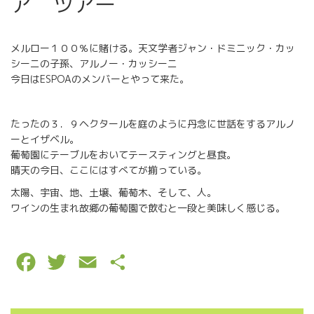
ア ツアー
メルロー１００％に賭ける。天文学者ジャン・ドミニック・カッ
シーニの子孫、アルノー・カッシーニ
今日はESPOAのメンバーとやって来た。
たったの３．９ヘクタールを庭のように丹念に世話をするアルノ
ーとイザベル。
葡萄園にテーブルをおいてテースティングと昼食。
晴天の今日、ここにはすべてが揃っている。
太陽、宇宙、地、土壌、葡萄木、そして、人。
ワインの生まれ故郷の葡萄園で飲むと一段と美味しく感じる。
F
T
E
P
a
w
m
a
c
i
a
r