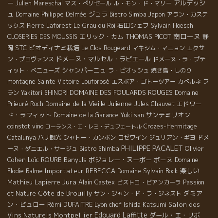
ー
アルデッシ
Julien Mareschal
マス・ぺリセール
ル・モン・ド・マリー
ュ
ジュラ
Domaine Philippe Delmée
Bistro Simba
Japon
アラン・カステ
石田シェフ
ックス
Pierre Laforest
Le Grau du Roi
Sylvain Hoesch
南ローヌ
エリック・カム
THOMAS PICOT
CLOSERIES DES MOUSSIS
静
STC
ビオディナミ栽培
岡
Le Clos Rougeard
マキシム・マニョン
エクサ
ドメーヌ・マルセル・ラピエール
ン・プロヴァンス
ドメーヌ・ラ・プテ
シャンパーニュ
ィット・べニューズ
ラ・ピオッシュ
焼き鳥・しのり
montagne Sainte Victoire
Louforosé
エスポア・ゴトーツアー
カベルネ フ
DOMAINE DES FOULARDS ROUGES
ラン
Yakitori SHINORI
Domaine
Domaine de la Vieille Julienne
エドワー
Prieuré Roch
Jules Chauvet
ド・ラフィット
サンテミリオン
Domaine de la Garance
Yuki san
coinstot vino
Crozes-Hermitage
ローランス・エ・レミ・デュフェートル
Catalunya
パリ観光
シャトー・カンボン
ロゼワイン
ジュリアン・ギヨ
ドメ
PHILIPPE PACALET
Olivier
ーヌ・ダニエル・サージュ
Bistro Shimba
Cohen
Loïc ROURE
Banyuls
ボジョレー・ヌーボー
ボーヌ
Domaine
Importateur REBECCA
Domaine Sylvain Bock
楽しい
Elodie Balme
Jura
Mathieu Lapierre
Alain Castex
ビストロ・ビアンカーラ
Passion
Côte de Brouilly
ダミア
et Nature
サン・ジャン・ド・ラ・ジネスト
ン・ビュロー
Rémi DUFAITRE
Lyon chef Ishida Katsumi
Salon des
Edouard Laffitte
Vins Naturels Montpellier
ダール・エ・リボ