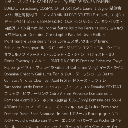
Eric KAMM
Côte du Py
ルディ・ペレズ
ERIC DE SOUSA
DAMIEN
Oriol ARTIGAS
試飲会
COSMIC
Laurent Bagnol
BUREAU
Strasbourg
野村ユニソン
ボル
モンペリエ
スリエ醸造所
AD VINUM
DIVE BOUTELLE
ドー
H2O VEGETAL
モンペリエ・
BMO 社
Béziers
ESPOA GOTO TOUR
Barcelone
自然派ワイン見本市
Bourgone
Ivo Ferreira
Jordy
ミネルヴ
Morgon
Domaine Christophe Pacalet
Jean Foillard
ォワ
Montmartre
エスポアグループ
Bruno
Salon des Vins de Loire
Schueller
Perpignan
ル・クロ・デ・グリヨン
エマニュエル・ウイヨン・
オヴェルノワ
ドメーヌ・シャルロット・エ・ジャン・バティスト・セナ
ＴＡＶＥＬ
PARTIDA CREUS
Domaine Richaume
Pierre Overnoy
Tokyo
イヴォ・フェレイラ
Roppongi
Gilles et Catherine Vergé
イーストライン
Paris
Domaine Grégory Guillaume
ドメーヌ・リショーム
Bistro
Coinstot Vino
ドメーヌ・ラフォレ
Le Clown Bar
Axel Prϋfer
Tarragona
Jordy Perez
コワンスト・ヴィーノ
リヨン
Domaine SEXTANT
エリック・ピファーリング
Cidre
Aix-en-Provence
Domaine de la
モルゴン村
Domaine des Soulié
Romanée-Conti
B.B.B. ボジョレ試飲会
Loire
Provence
400ans
ル・タン・デ・スリーズ
モンマルトルの丘
ロワール
Bourgogne
Nomura Unison
Domaine Daniel Sage
クロ・
ロイッ
ルジャール
cho yukiko san
マリー・エレンヌ・バカーブ
La Pioche
ク・ルール
ドメーヌ・フィリップ・ヴァレット
ビュヴォン・ナチュー