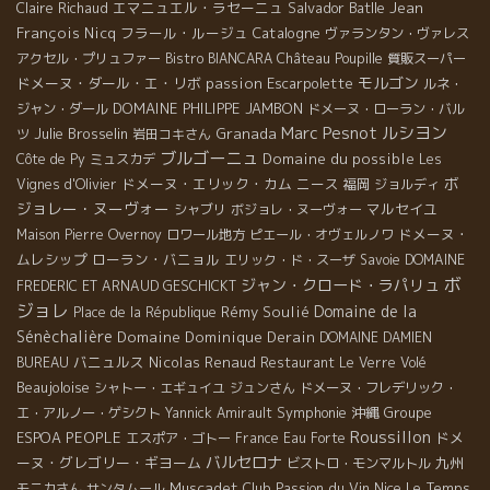
エマニュエル・ラセーニュ
Salvador Batlle
Jean
Claire Richaud
François Nicq
フラール・ルージュ
Catalogne
ヴァランタン・ヴァレス
アクセル・プリュファー
Bistro BIANCARA
Château Poupille
質販スーパー
モルゴン
ドメーヌ・ダール・エ・リボ
passion
Escarpolette
ルネ・
DOMAINE PHILIPPE JAMBON
ジャン・ダール
ドメーヌ・ローラン・バル
Marc Pesnot
ルシヨン
Julie Brosselin
Granada
ツ
岩田コキさん
ブルゴーニュ
Domaine du possible
Côte de Py
ミュスカデ
Les
ボ
ドメーヌ・エリック・カム
ニース
Vignes d'Olivier
福岡
ジョルディ
ジョレー・ヌーヴォー
マルセイユ
シャブリ
ボジョレ・ヌーヴォー
ドメーヌ・
Maison Pierre Overnoy
ロワール地方
ピエール・オヴェルノワ
ムレシップ
ローラン・バニョル
エリック・ド・スーザ
Savoie
DOMAINE
ボ
ジャン・クロード・ラパリュ
FREDERIC ET ARNAUD GESCHICKT
ジョレ
Domaine de la
Rémy Soulié
Place de la République
Sénèchalière
Domaine Dominique Derain
DOMAINE DAMIEN
バニュルス
Nicolas Renaud
BUREAU
Restaurant Le Verre Volé
Beaujoloise
シャトー・エギュイユ
ジュンさん
ドメーヌ・フレデリック・
Symphonie
沖縄
Groupe
エ・アルノー・ゲシクト
Yannick Amirault
Roussillon
ESPOA
PEOPLE
ドメ
エスポア・ゴトー
France
Eau Forte
バルセロナ
ーヌ・グレゴリー・ギヨーム
九州
ビストロ・モンマルトル
Muscadet
Club Passion du Vin
Nice
Le Temps
モニカさん
サンタムール