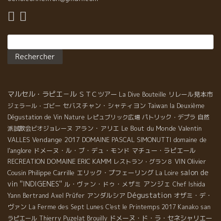
Rechercher :
マルセル・ラピエ－ル
ＳＴＣツアー
リレール見本市
La Dive Bouteille
セバスチャン・シャティヨン
ジェラール・ゴビー
Taiwan la Deuxième
Dégustation de Vin Nature
レピュブリック広場
パトリック・デプラ
自然
アラン・アリエ
Le Bout du Monde
Valentin
派試飲会ビオジョレーヌ
VALLES
Vendange 2017
DOMAINE PASCAL SIMONUTTI
domaine de
l'anglore
ドメーヌ・ル・ブ・デュ・モンド
マチュー・ラピエール
DOMAINE ERIC KAMM
VIN
Olivier
RECREATION
レストラン・グラン８
salon de
Cousin
Philippe Carrille
エリック・プフェーリング
La Loire
vin ''INDIGENES''
アンジェ
ル・ヴァン・ドゥ・メザミ
Chef Ishida
Dégustation
アンダルシア
オザミ・デ・
Yann Bertrand
Axel Prüfer
ヴァン
La Ferme des Sept Lunes
C'est le Printemps 2017
Kanako san
ドメーヌ・ド・ラ・セネシャリエー
ラピエール
Thierry Puzelat
Brouilly