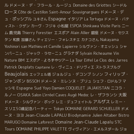
ル
ドメーヌ・デ・フラール・ルージュ
Domaine des Griottes
シードル
ローヌ
Souvignargues
ドメーヌ・デ
Côte de Castillon
Saint-Amour
Espagne
ュ・ポッシブル
イタリア
ユキさん
La Tortuga
ドメーヌ・バテ
小松屋
ィスト・クザン
カーヴ・フジキ
ESPOA Shinkawa
Visite Paris
ニー
鹿児島
エスポア
Alain Allier
銀座
ム
Thierry Forestier
ドメーヌ・セクス
タン
和食
加藤さん
ティエリー・フォレスチエ
カナコさん
Nakayama
Yoshinori san
Mathieu et Camille Lapierre
シルヴァン・オエッシュ
シャ
グラナダ
ンパ－ニュ・ジャック・ラセ－ニュ
Sylvain Richeaume
Vin
Nature BIM
エスポア・よろずやツアー
La Tour Eiffel
Le Clos des Jarres
Patrick Desplats
レ・ヴィニュ・ドリヴィエ
ストラスブルグ
Capitaine
Beaujolais
フィリップ・
ジョルジュ・デコンブ
エッフェル塔
シノン
ジャンボン
ドメーヌ・ミレンヌ・ブリュ
BISSOH
シェフ・ロドルフ
マ
Espagne Sud
ニコラ・
ッシモ
Yoyo
Damien COQUELET
JAJAKISTAN
大阪
ルノー
OSAKA
Salon L'irréel
Caves Augé
レ・ザフランシ
Medoc
アルザス
レミー・
ドメーヌ・シルヴァン・ボック
レミ・デュフェイトル
スリエ50歳記念パーティー
Tokyo
DOMAINE GERARD SCHUELLER
ドメ
Jean-Claude LAPALU
ーヌ・ヨヨ
Biodynamie
Julien Altaber
Bistro
Domaine Jean-Claude Lapalu
Domaine Laforest
STC
MARUGO
Tours
DOMAINE PHILIPPE VALETTE
ヴィヴィアン・エメルスダール
ジョ