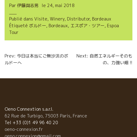
Par
伊藤與志男
le
24, mai 2018
e
t
i
t
Publié dans
Visite
,
Winery
,
Distributor
,
Bordeaux
b
t
l
a
Étiqueté
ボルドー
,
Bordeaux
,
エスポア・ツアー
,
Espoa
o
e
g
Tour
o
r
e
Navigation
k
r
Prev: 今日は本当にご無沙汰のボ
Next: 自然エネルギーそのも
ルドーへ
の、力強い畑 !!
de
l’article
Oeno Connextion s.a.r.l.
62 Rue de Turbigo, 75003 Paris, France
Tel +33 (0)1 49 96 40 20
oeno-connexion.fr
oeno.connexion@gmail.com