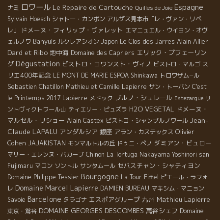
ロワール
Espagne
Le Repaire de Cartouche
ナミ
Quilles de Joie
Sylvain Hoesch
シャトー・カンボン
アルザス見本市「レ・ヴァン・リベ
ドメーヌ・フィリップ・ヴァレット
レ」
エマニュエル・ウイヨン・オヴ
Banyuls
Alain Allier
ェルノワ
ルクレアシオン
Japon
Le Clos des Jarres
Dard et Ribo
地中海
エリック・プフェーリン
Domaine des Capriers
Dégustation
グ
ビストロ・コワンスト・ヴィノ
ス
ビストロ・マルゴ
リエ400年記念
LE MONT DE MARIE
ESPOA Shinkawa
トロワザム−ル
Sebastien Chatillon
Mathieu et Camille Lapierre
サン・トーバン
C'est
ブルノ・シュレール
le Printemps 2017
Lapierre
メドック
サ
Estezargue
H2O VEGETAL
ドメーヌ・
ントヴィクトワール山
ティエリー・ピュズラ
Jean-
マルセル・リショー
Alain Castex
ビストロ・シャンブルノワール
Claude LAPALU
アンダルシア
銀座
Olivier
アラン・カステックス
Cohen
ダミアン・ビュロー
JAJAKISTAN
モンマルトルの丘
ドゥニ・ペノ
マリー・エレンヌ・バカーブ
Chinon
La Tortuga
Nakayama Yoshinori san
セバスチャン・シャティヨン
Fujimaru
マコン
ソントル
サンタムール
Bourgogne
Domaine Philippe Tessier
La Tour Eiffel
ピエール・ラフォ
Domaine Marcel Lapierre
レ
DAMIEN BUREAU
マキシム・マニョン
Barcelone
エスポアグループ
九州
Mathieu Lapierre
Savoie
タラゴナ
DOMAINE GEORGES DESCOMBES
萬谷シェフ
東京・鴬谷
Domaine