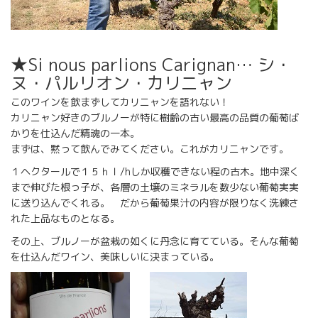
★Si nous parlions Carignan… シ・
ヌ・パルリオン・カリニャン
このワインを飲まずしてカリニャンを語れない！
カリニャン好きのブルノーが特に樹齢の古い最高の品質の葡萄ば
かりを仕込んだ精魂の一本。
まずは、黙って飲んでみてください。これがカリニャンです。
１ヘクタールで１５ｈｌ/hしか収穫できない程の古木。地中深く
まで伸びた根っ子が、各層の土壌のミネラルを数少ない葡萄実実
に送り込んでくれる。 だから葡萄果汁の内容が限りなく洗練さ
れた上品なものとなる。
その上、ブルノーが盆栽の如くに丹念に育てている。そんな葡萄
を仕込んだワイン、美味しいに決まっている。