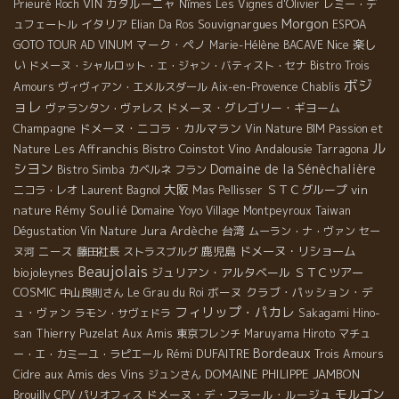
VIN
カタルーニャ
Prieuré Roch
Nîmes
Les Vignes d'Olivier
レミー・デ
Morgon
イタリア
Souvignargues
ュフェートル
Elian Da Ros
ESPOA
マーク・ペノ
Nice
楽し
GOTO TOUR
AD VINUM
Marie-Hélène BACAVE
い
ドメーヌ・シャルロット・エ・ジャン・バティスト・セナ
Bistro Trois
ボジ
Amours
ヴィヴィアン・エメルスダール
Aix-en-Provence
Chablis
ョレ
ドメーヌ・グレゴリー・ギヨーム
ヴァランタン・ヴァレス
Champagne
ドメーヌ・ニコラ・カルマラン
Vin Nature BIM
Passion et
ル
Les Affranchis
Bistro Coinstot Vino
Andalousie
Nature
Tarragona
シヨン
Domaine de la Sénèchalière
Bistro Simba
カベルネ フラン
大阪
Laurent Bagnol
ＳＴＣグループ
vin
ニコラ・レオ
Mas Pellisser
nature
Rémy Soulié
Domaine Yoyo
Village Montpeyroux
Taiwan
Jura
Ardèche
台湾
Dégustation Vin Nature
ムーラン・ナ・ヴァン
セー
ニース
鹿児島
ドメーヌ・リショーム
ヌ河
藤田社長
ストラスブルグ
Beaujolais
biojoleynes
ジュリアン・アルタベール
ＳＴＣツアー
COSMIC
ボーヌ
クラブ・パッション・デ
中山良則さん
Le Grau du Roi
フィリップ・パカレ
ュ・ヴァン
ラモン・サヴェドラ
Sakagami Hino-
Aux Amis
san
Thierry Puzelat
東京フレンチ
Maruyama Hiroto
マチュ
Bordeaux
Rémi DUFAITRE
ー・エ・カミーユ・ラピエール
Trois Amours
aux Amis des Vins
DOMAINE PHILIPPE JAMBON
Cidre
ジュンさん
モルゴン
ドメーヌ・デ・フラール・ルージュ
Brouilly
CPV パリオフィス