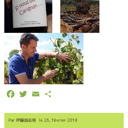
F
T
E
P
a
w
m
a
c
i
a
r
Par
伊藤與志男
le
26, février 2018
e
t
i
t