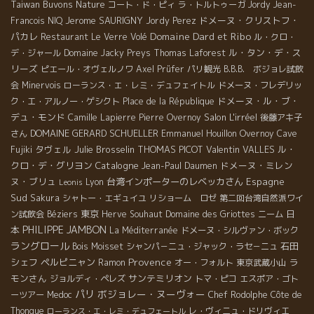
Taiwan Buvons Nature
コート・ド・ピィ
ラ・トルトゥーガ
Jordy
Jean-
Jerome SAURIGNY
ドメーヌ・クリストフ・
Francois NIQ
Jordy Perez
Domaine Dard et Ribo
パカレ
Restaurant Le Verre Volé
ル・クロ・
ル・タン・デ・ス
デ・ジャール
Domaine Jacky Preys
Thomas Laforest
リーズ
ピエール・オヴェルノワ
Axel Prüfer
パリ観光
B.B.B. ボジョレ試飲
会
Minervois
ローランス・エ・レミ・デュフェイトル
ドメーヌ・フレデリッ
ドメーヌ・ル・ブ・
ク・エ・アルノー・ゲシクト
Place de la République
デュ・モンド
Salon L'irréel
Camille Lapierre
Pierre Overnoy
後藤アキ子
DOMAINE GERARD SCHUELLER
さん
Emmanuel Houillon Overnoy
Cave
タヴェル
Julie Brosselin
THOMAS PICOT
Valentin VALLES
ル・
Fujiki
クロ・デ・グリヨン
Catalogne
ドメーヌ・ミレン
Jean-Paul Daumen
ヌ・ブリュ
台湾インポーターのレベッカさん
Espagne
Lyon
Leonis
Sud
Sakura
シャトー・エギュイユ
リショーム ロゼ
第二回台湾自然派ワイ
東京
日
ン試飲会
Béziers
Herve Souhaut
Domaine des Griottes
ニーム
PHILIPPE JAMBON
本
La Méditerranée
ドメーヌ・シルヴァン・ボック
ラングロール
石田
Bois Moisset
シャンパ－ニュ・ジャック・ラセ－ニュ
Provence
シェフ
ペルピニャン
ラ
Ramon
オー・フォルト
東京武蔵小山
モンさん
サンテミリオン
ジョルディ・ペレズ
トマ・ピコ
エスポア・ゴト
パリ
ボジョレー・ヌーヴォー
ーツアー
Medoc
Chef Rodolphe
Côte de
Thongue
レ・ヴィニュ・ドリヴィエ
ローランス・エ・レミ・デュフェートル