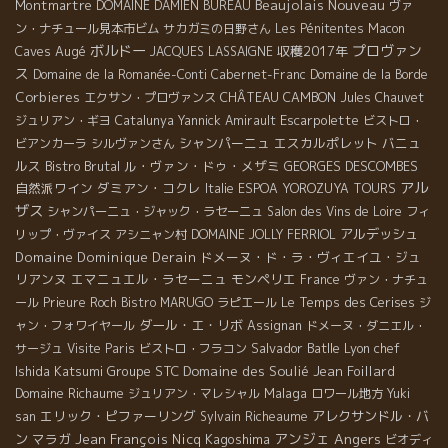
Beaujolais Nouveau
Montmartre
DOMAINE DAMIEN BUREAU
ヴァ
ン・ナチュール見本市ビム
サカガミの日野さん
Les Pénitentes
Macon
ボルドー
プロヴァン
Caves Augé
収穫2017年
JACQUES LASSAIGNE
ス
Domaine de la Romanée-Conti
Cabernet-Franc
Domaine de la Borde
Corbieres
CHÂTEAU CAMBON
エクサン・プロヴァンス
Jules Chauvet
Escarpolette
ジュリアン・ギヨ
Catalunya
Yannick Amirault
ビストロ・
シャンパーニュ
エスカルポレット
バニュ
ビアンカーラ
シルヴァンさん
ルス
Bistro Brutal
ル・ヴァン・ドゥ・メザミ
GEORGES DESCOMBES
アル
自然派ワイン
ダミアン・コクレ
Italie
ESPOA YOROZUYA TOURS
ザス
シャンパーニュ・ジャック・ラセーニュ
Salon des Vins de Loire
フィ
アルデッシュ
リップ・ヴァイス
アシニャン村
DOMAINE JOLLY FERRIOL
Domaine Dominique Derain
ドメーヌ・ド・ラ・ヴィエイユ・ジュ
リアンヌ
エマニュエル・ラセーニュ
モンペリエ
France
ヴァン・ナチュ
Le Temps des Cerises
ール
Prieure Roch
Bistro MARUGO
ラピエール
ジ
ダール・エ・リボ
ャン・フォワイヤール
Assignan
ドメーヌ・ダニエル・
Salvador Batlle
Lyon chef
サージュ
Visite Paris
ビストロ・フラコン
Ishida Katsumi
Groupe STC
Domaine des Soulié
Jean Foillard
Domaine Richaume
Malaga
ジュリアン・マレシャル
ロワール地方
Yuki
エリック・ピファーリング
アレクサンドル・バ
san
Sylvain Richeaume
アンジェ
Angers
ン
マラガ
Jean François Nicq
Kagoshima
ビオディ