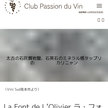
Skip
to
content
太古の石灰質岩盤、石英石のミネラル感タップリ
の カリニャン
（Vini Sud見本市より）
La Font de L’Olivier ラ・フォ