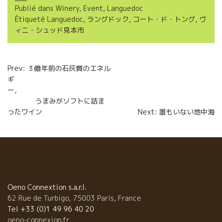
Publié dans
Winery
,
Event
,
Languedoc
b
t
l
a
Étiqueté
Languedoc
,
ラングドック
,
コート・ド・トング
,
ヴ
o
e
g
ィニ・シュッド見本市
o
r
e
Navigation
k
r
Prev: ３億年前の石灰質のエネル
ギ
de
ー，
l’article
うまみがソフトに詰ま
ったワイン
Next: 誰もいない地中海
Oeno Connextion s.a.r.l.
62 Rue de Turbigo, 75003 Paris, France
Tel +33 (0)1 49 96 40 20
oeno-connexion.fr