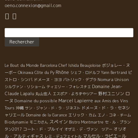
oeno.connexion@gmail.com
Rechercher :
Le Bout du Monde
Beaujoloise
ボジョレー・ヌ
Barcelona
Chef Ishida
Rhône
ーボー
Okinawa
Côte du Py
ビ
シェフ・ロドルフ
Yann Bertrand
ストロ・シンバ
ドメーヌ・ヨヨ
Nomura Unison
パトリック・デプラ
Domaine Jean-
シルヴァン・リショーム
ティエリー・フォレスチエ
ロ
Claude Lapalu
野村ユニソン
丸山宏人
エスポア・よろずやツアー
ーヌ
Marcel Lapierre
Domaine du possible
aux Amis des Vins
沖縄
ドメーヌ・ド・ラ・セネシ
Tours
サン・ジャン・ド・ラ・ジネスト
ャリエール
エリック・カム
Domaine de la Garance
エノ・コネ・チーム
スペイン
Biodynamie
モニカさん
Bistro Montmartre
セ・ル・プラン
オリオ
コート・ド・ブルイイ
タン2017
オザミ・デ・ヴァン ツアー
ル・アルティギャス
マルセル・ラピエ－ル
レミ・デュフェイトル