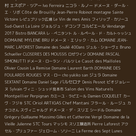
村
エスポア・ツアー
Ivo Ferreira
ニコラ・ルノー
ドメーヌ・ダール・
エ・リボ
Côte de Brouilly
Jean-Pierre Robinot
montagne Sainte
Le Vin de mes Amis
Victoire
レピュブリック広場
フィリップ・カリーユ
Sud-Ouest
ジョルジュ・デコンブ
コルビエール
Vendange
La Loire
2017
Bistro BIANCARA
レ・ぺニタント
ル・ルペール・ド・カルトゥッシュ
DOMAINE MYLENE BRU
ドメーヌ・エリック・カム
DOMAINE JEAN-
Domaine des Soulié 400ans
Bruno
MARC LAFOREST
ジュル・ショーヴェ
Schueller
DOMAINE PASCAL
CLOSERIES DES MOUSSIS
ロゼワイン
SIMONUTTI
Le Casot des Mailloles
ドメーヌ・ローラン・バルツ
La Remise
Olivier Cousin
DOMAINE DES
Domaine Laurent Barth
FOULARDS ROUGES
ジュラ
マス・ロー
cho yukiko san
Domaine
バルセロナ
ビオジョレー
SEXTANT
Domaine Daniel Sage
Denis Pesnot
ヌ
Salon des Vins Naturels
Sylvain
ヴィニ・シュッド見本市
Montpellier
Perpignan
カミーユ・ラピエール
Damien COQUELET
カー
Oriol ARTIGAS
STC
Chef Mantani
フラール・ルージュ
ヴ・フジキ
カ
スヴィニャルグ
ドメーヌ・デ・スリエ
Domaine
ナコさん
シードル
Grégory Guillaume
Massimo
Domaine de la
Gilles et Catherine Vergé
Vieille Julienne
STC Tours
マッシモ
スリエ醸造所
Pierre Laforest
アク
セル・プリュファー
ジェローム・ソリーニ
La Ferme des Sept Lunes