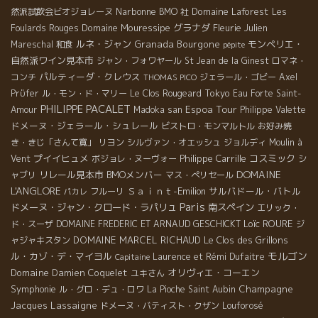
Narbonne
Domaine Laforest
然派試飲会ビオジョレーヌ
BMO 社
Les
Domaine Mouressipe
グラナダ
Fleurie
Foulards Rouges
Julien
ルネ・ジャン
Granada
Bourgone
モンペリエ・
Mareschal
和食
pépite
自然派ワイン見本市
ジャン・フォワヤール
St Jean de la Ginest
ロマネ・
パルティーダ・クレウス
コンチ
ジェラール・ゴビー
Axel
THOMAS PICO
Tokyo
Prϋfer
ル・モン・ド・マリー
Le Clos Rougeard
Eau Forte
Saint-
PHILIPPE PACALET
Espoa Tour
Amour
Madoka san
Philippe Valette
ドメーヌ・ジェラール・シュレール
ビストロ・モンマルトル
お好み焼
き・きじ「さんて寛」
リヨン
シルヴァン・オエッシュ
ジョルディ
Moulin à
プイイヒュメ
Philippe Carrille
コスミック
Vent
ボジョレ・ヌーヴォー
シ
DOMAINE
リレール見本市
BMOメンバー
ャブリ
マス・ぺリセール
L'ANGLORE
Ｓａｉｎｔ-Emilion
サルバドール・バトル
フルーリ
パカレ
Paris
ドメーヌ・ジャン・クロード・ラパリュ
南スペイン
エリック・
Loïc ROURE
ド・スーザ
DOMAINE FREDERIC ET ARNAUD GESCHICKT
ジ
DOMAINE MARCEL RICHAUD
Le Clos des Grillons
ャジャキスタン
モルゴン
ル・カゾ・デ・マイヨル
Laurence et Rémi Dufaitre
Capitaine
Domaine Damien Coquelet
オリヴィエ・コーエン
ユキさん
Symphonie
Champagne
ル・グロ・デュ・ロワ
La Pioche
Saint Aubin
Jacques Lassaigne
ドメーヌ・バティスト・クザン
Louforosé