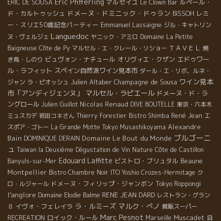
Eric Pfifferling
マルセイユ
ルペール・
ERIC DE SOUSA
Le Clown Bar
ドメーヌ・ドミニック・ドゥラン
ド・カルトゥッシュ
レミ
BISSOH
ー・スリエ50歳記念パーティー
Emmanuel Lassaigne
ジル・キャトリン
Languedoc
ヌ・ヴェルジェ
ヤニック・アミロ
Domaine La Petite
ＴＡＶＥＬ
Baigneuse
Côte de Py
マルセル・エ・クレール・リショー
焼
ビュヴォン・ナチュール
オリヴィエ・クザン
エドゥワー
き鳥・しのり
ル・ラフィット
スペイン自然派ワイン見本市
ダール・エ・リボ、ルネ・
ワイン見本
Julien Altaber
Champagne de Sousa
ジャン
ラ・ピオッシュ
市「アンディジェンヌ」
マルセル・ラピエール
ドメーヌ・ド・ラ
ングロール
Nicolas Renaud
Julien Guillot
DIVE BOUTELLE
東京・六本木
René Jean
ミュスカデ
岩田コキさん
Thierry Forestier
Bistro Shimba
エ
Alexandre
スポア・ゴトー
La Grande Motte
Tokyo Musashikoyama
ブルゴーニ
Bain
Domaine Le Bout du Monde
DOMINIQUE DERAIN
ュ
Taiwan la Deuxième Dégustation de Vin Nature
Côte de Castillon
Edouard Laffitte
ビストロ・ブリュタル
Beaune
Banyuls-sur-Mer
Montpellier
Bistro Chambre Noir
ITO Yoshio
Crozes-Hermitage
ク
ドメーヌ・フィリップ・ジャンボン
ロ・ルジャール
Tokyo Roppongi
l'anglore
RENE JEAN DARD
Domaine Elodie Balme
レストラン・グラン
ラ・ルミーズ
マルク・ぺノ
イヴォ・フェレイラ
８
質販スーパー
Marc Pesnot
ロイック・ルール
Muscadet
RECREATION
Marseille
自