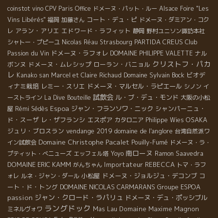
coinstot vino
CPV Paris Office
ドメーヌ・パット・ルー
Alsace Foire "Les
コート・デュ・ピ
Vins Libérés"
福岡
加藤さん
ドメーヌ・ダミアン・コク
アラン・アリエ
エドワード・ラフィット
レ
静岡
野村ユニソン諏訪本社
PARTIDA CREUS
Club
シャトー・プピーユ
Nicolas Réau
Strasbourg
Passion du Vin
ドメーヌ・ラフォレ
ナル
DOMAINE PHILIPPE VALETTE
クリストフ・パカ
ボンヌ
ドメーヌ・ムレシップ
ローラン・バニョル
レ
Domaine Sylvain Bock
ビオデ
Kanako san
Marcel et Claire Richaud
ィナミ栽培
レミー・スリエ
ドメーヌ・マルセル・ラピエール
シノン
イ
試飲会
ル・ブ・デュ・モンド
ーストライン
La Dive Bouteille
大阪の小松
Espoa
ジャン・フランソワ・ニック
シャンパーニュ・
屋
Rémi Sédès
ド・スーザ
レ・ザフランシ
エスポア
OSAKA
カタロニア
Philippe Wies
ジュリ・ブロスラン
vendange 2019
domaine de l'anglore
台湾自然派ワ
Domaine Christophe Pacalet
Pouilly-Fumé
イン試飲会
ドメーヌ・ラ・
南ローヌ
プティット・べニューズ
エッフェル塔
Yoyo
Ramon Saavedra
DOMAINE ERIC KAMM
Importateur REBECCA
がんちゃん
トマ・ラフ
小松屋
ドメーヌ・ジョルジュ・デコンブ
コ
ォレ
ルネ・ジャン・ダール
ート・ド・トング
DOMAINE NICOLAS CARMARANS
Groupe ESPOA
ジャン・クロード・ラパリュ
passion
ドメーヌ・デュ・ポッシブル
ラングドック
Mas Lau
Domaine Maxime Magnon
ミネルヴォワ