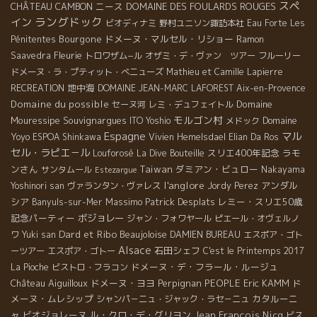
スペ
CHÂTEAU CAMBON
ニース
DOMAINE DES FOULARDS ROUGES
ラングドック
イン
ビオディナミ
野村ユニソン諏訪本社
Eau Forte
Les
Bourgone
ドメーヌ・マルセル・リショー
Pénitentes
Ramon
Fleurie
Saavedra
トロワザム−ル
オザミ・デ・ヴァン ツアー
フルーリー
ドメーヌ・ラ・プティット・べニューズ
Mathieu et Camille Lapierre
地中海
RECREATION
DOMAINE JEAN-MARC LAFOREST
Aix-en-Provence
Domaine du possible
Domaine
セーヌ河
レミ・デュフェイトル
モルゴン村
Mouressipe
Souvignargues
Domaine
ITO Yoshio
メドック
Espagne
マル
Yoyo
ESPOA Shinkawa
Vivien Hemelsdael
Elian Da Ros
セル・ラピエ－ル
スリエ400年記念
ラモ
Louforosé
La Dive Bouteille
ンさん
Taiwan
ダミアン・ビュロー
サンタムール
Nakayama
Estezargue
l'anglore
アンダル
Yoshinori san
ヴァランタン・ヴァレス
Jordy Perez
シア
Massimo
Patrick Desplats
レミー・スリエ50歳
Banyuls-sur-Mer
記念パーティー
ボジョレー
ジャン・フォワヤール
ピエール・オヴェルノ
Dard et Ribo
Beaujoloise
ワ
Yuki san
DAMIEN BUREAU
エスポア・ゴト
Alsace
石田シェフ
ーツアー
エスポア・ゴトー
C'est le Printemps 2017
ドメーヌ・デ・フラール・ルージュ
La Pioche
ビストロ・フラコン
Château Aiguilloux
ドメーヌ・ヨヨ
Perpignan
PEOPLE
Eric KAMM
ド
メーヌ・ムレシップ
カタルーニ
シャンパ－ニュ・ジャック・ラセ－ニュ
ャ
ビオジョレーヌ
ル・クロ・デ・グリヨン
Jean François Nicq
ビス