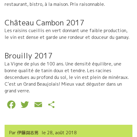
restaurant, bistro, à la maison. Prix raisonnable.
Château Cambon 2017
Les raisins cueillis en vert donnant une faible production,
le vin est dense et garde une rondeur et douceur du gamay.
Brouilly 2017
La Vigne de plus de 100 ans. Une densité équilibre, une
bonne qualité de tanin doux et tendre. Les racines
descendues au profond du sol, le vin est plein de minéraux.
C’est un Grand Beaujolais! Mieux vaut déguster dans un
grand verre.
F
T
E
P
a
w
m
a
c
i
a
r
Par
伊藤與志男
le
28, août 2018