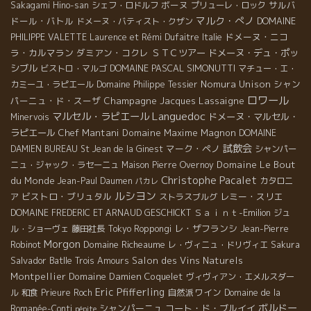
ボーヌ
サルバ
Sakagami Hino-san
シェフ・ロドルフ
プリューレ・ロック
マルク・ぺノ
ドール・バトル
ドメーヌ・バティスト・クザン
DOMAINE
ドメーヌ・ニコ
PHILIPPE VALETTE
Laurence et Rémi Dufaitre
Italie
ラ・カルマラン
ダミアン・コクレ
ＳＴＣツアー
ドメーヌ・デュ・ポッ
シブル
DOMAINE PASCAL SIMONUTTI
ビストロ・マルゴ
マチュー・エ・
Nomura Unison
シャン
カミーユ・ラピエール
Domaine Philippe Tessier
ロワール
パーニュ・ド・スーザ
Champagne Jacques Lassaigne
Languedoc
マルセル・ラピエール
ドメーヌ・マルセル・
Minervois
ラピエール
Chef Mantani
Domaine Maxime Magnon
DOMAINE
試飲会
マーク・ペノ
DAMIEN BUREAU
St Jean de la Ginest
シャンパー
Domaine Le Bout
ニュ・ジャック・ラセーニュ
Maison Pierre Overnoy
Christophe Pacalet
du Monde
Jean-Paul Daumen
カタロニ
パカレ
ルシヨン
ビストロ・ブリュタル
レミー・スリエ
ア
ストラスブルグ
Ｓａｉｎｔ-Emilion
DOMAINE FREDERIC ET ARNAUD GESCHICKT
ジュ
レ・ザフランシ
ル・ショーヴェ
藤田社長
Tokyo Roppongi
Jean-Pierre
Morgon
Domaine Richeaume
Robinot
レ・ヴィニュ・ドリヴィエ
Sakura
Salvador Batlle
Salon des Vins Naturels
Trois Amours
Montpellier
Domaine Damien Coquelet
ヴィヴィアン・エメルスダー
Eric Pfifferling
自然派ワイン
ル
和食
Prieure Roch
Domaine de la
ボルドー
シャンパーニュ
コート・ド・ブルイイ
Romanée-Conti
pépite