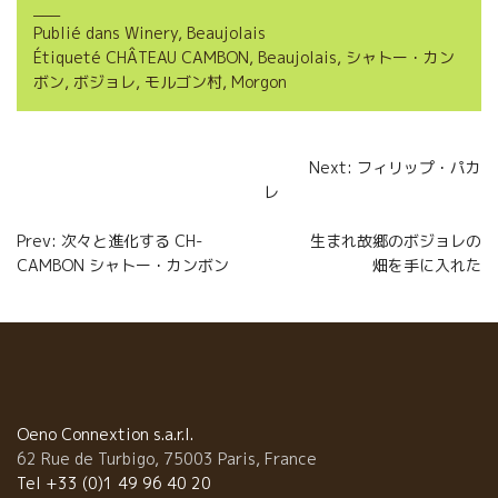
e
t
i
t
Publié dans
Winery
,
Beaujolais
b
t
l
a
Étiqueté
CHÂTEAU CAMBON
,
Beaujolais
,
シャトー・カン
o
e
g
ボン
,
ボジョレ
,
モルゴン村
,
Morgon
o
r
e
Navigation
k
r
Next: フィリップ・パカ
レ
de
l’article
Prev: 次々と進化する CH-
生まれ故郷のボジョレの
CAMBON シャトー・カンボン
畑を手に入れた
Oeno Connextion s.a.r.l.
62 Rue de Turbigo, 75003 Paris, France
Tel +33 (0)1 49 96 40 20