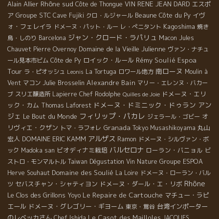
Rhône sud
Alain Allier
VIN
RENE JEAN DARD
エスポ
Côte de Thongue
ア
Groupe STC
Beaune
Côte du Py
イヴ
Cave Fujiki
クロ・ルジャール
ォ・フェレイラ
Kagoshima
ドメーヌ・パット・ルー
レ・ぺニタント
焼き
ジャン・クロード・ラパリュ
鳥・しのり
Barcelona
Macon
Jules
Domaine de la Vieille Julienne
Chauvet
Pierre Overnoy
ヴァン・ナチュ
Espoa
ロイック・ルール
Rémy Soulié
ール見本市ビム
Côte de Py
Tour
南ローヌ
ラ・ピオッシュ
La Tortuga
ロワール地方
Moulin à
Leonis
Julie Brosselin
Alexandre Bain
Vent
マコン
マリー・エレンヌ・バカー
ドメーヌ・エリ
ブ
スリエ醸造所
Lapierre
Chef Rodolphe
Quilles de Joie
ドメーヌ・ドミニック・ドゥラン
アン
ック・カム
Thomas Laforest
フィリップ・パカレ
ジェ
Le Bout du Monde
オ
ジェラール・ゴビー
リヴィエ・クザン
Granada
丸山
トマ・ラフォレ
Tokyo Musashikoyama
アルザス
宏人
DOMAINE ERIC KAMM
Ramon
ドメーヌ・シルヴァン・ボ
バルセロナ
ビオディナミ栽培
ローラン・バニョル
ック
Madoka san
ビ
Groupe ESPOA
ストロ・モンマルトル
Taiwan Dégustation Vin Nature
Domaine des Soulié
Herve Souhaut
La Loire
ドメーヌ・ローラン・バル
Rhône
セバスチャン・シャティヨン
ドメーヌ・ダール・エ・リボ
ツ
Le Repaire de Cartouche
Le Clos des Grillons
マチュー・ラピ
Yoyo
エール
ドメーヌ・グレゴリー・ギヨーム
台湾インポーター
東京・鴬谷
のレベッカさん
Le Casot des Mailloles
Chef Ishida
JACQUES