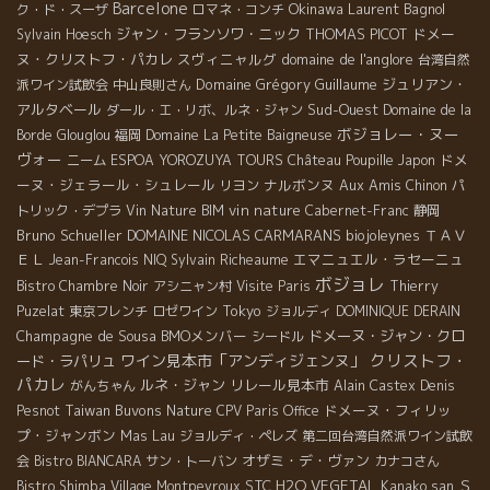
Barcelone
Okinawa
Laurent Bagnol
ク・ド・スーザ
ロマネ・コンチ
ジャン・フランソワ・ニック
THOMAS PICOT
ドメー
Sylvain Hoesch
ヌ・クリストフ・パカレ
スヴィニャルグ
domaine de l'anglore
台湾自然
Domaine Grégory Guillaume
ジュリアン・
派ワイン試飲会
中山良則さん
アルタベール
Sud-Ouest
ダール・エ・リボ、ルネ・ジャン
Domaine de la
ボジョレー・ヌー
Borde
Glouglou
福岡
Domaine La Petite Baigneuse
ヴォー
ドメ
ニーム
ESPOA YOROZUYA TOURS
Château Poupille
Japon
ーヌ・ジェラール・シュレール
ナルボンヌ
Aux Amis
リヨン
Chinon
パ
vin nature
トリック・デプラ
Vin Nature BIM
Cabernet-Franc
静岡
Bruno Schueller
DOMAINE NICOLAS CARMARANS
biojoleynes
ＴＡＶ
ＥＬ
エマニュエル・ラセーニュ
Jean-Francois NIQ
Sylvain Richeaume
ボジョレ
Bistro Chambre Noir
アシニャン村
Visite Paris
Thierry
Tokyo
Puzelat
東京フレンチ
ロゼワイン
ジョルディ
DOMINIQUE DERAIN
Champagne de Sousa
BMOメンバー
ドメーヌ・ジャン・クロ
シードル
クリストフ・
ワイン見本市「アンディジェンヌ」
ード・ラパリュ
パカレ
ルネ・ジャン
リレール見本市
がんちゃん
Alain Castex
Denis
Taiwan Buvons Nature
ドメーヌ・フィリッ
Pesnot
CPV Paris Office
プ・ジャンボン
Mas Lau
ジョルディ・ペレズ
第二回台湾自然派ワイン試飲
オザミ・デ・ヴァン
会
Bistro BIANCARA
サン・トーバン
カナコさん
STC
H2O VEGETAL
Ｓ
Bistro Shimba
Village Montpeyroux
Kanako san