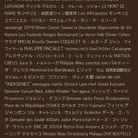
LASSAIGNE
マッシモ
マルセル・エ・クレール・リショー
LE MONT DE
モンペリエ・自然派ワイン見本市
Les Affranchis
モンペリエ
MARIE
ル・タン・デ・スリーズ
エマニュエル・ウイヨン・オヴェルノワ
vendange 2019
Olivier Cousin
Taiwan la Deuxième Dégustation de Vin
Olivier Cohen
Nature
Les Foulards Rouges
Restaurant Le Verre Volé
ラ・ルミーズ
マラガ
BMO 社
Brouilly
Damien COQUELET
ジャン・フォ
PHILIPPE PACALET
Catalogne
ワイヤール
Axel Prϋfer
THOMAS PICO
アレクサンドル・バン
PARTIDA
ローランス・エ・レミ・デュフェイトル
Jura
CREUS
パルティー
ラ・トルトゥーガ
Philippe Wies
coinstot vino
Bordeaux
ダ・クレウス
Montmartre
エリック・カム
自然派試飲会ビ
大阪
salon de vin
ビストロ・コワンスト・ヴィノ
オジョレーヌ
''INDIGENES''
Lyon chef Ishida Katsumi
montagne Sainte Victoire
Domaine Sylvain Bock
Julien Altaber
Tarragona
フィリップ・ヴァイス
Provence
ジョルジュ・デコンブ
Biodynamie
Domaine Jacky Preys
フィリップ・
OSAKA
Place de la République
カベルネ フラン
Fujimaru
ジャンボン
Ardèche
ダール・エ・リ
ジル・キャトリンヌ・ヴェルジェ
ボ
Domaine des Soulié 400ans
ドメーヌ・フィリッ
Julien Mareschal
プ・ヴァレット
エリック・ピファ
ERIC DE SOUSA
Bistro Trois Amours
ーリング
マルセイユ
Malaga
Nicolas Réau
Strasbourg
DIVE BOUTELLE