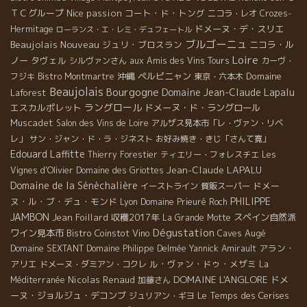
ＴＣグループ
Nice
passion
コート・ド・トング
ニコラ・レオ
Crozes-
ドメーヌ・デ・スリエ
Hermitage
ローランス・エ・レミ・デュフェートル
ブルゴーニュ
Beaujolais Nouveau
ジュリ・ブロスラン
ニコラ・ル
Loire
ノー
タヴェル
シルヴァンさん
aux Amis des Vins Tours
カーヴ・
沖縄
ペルピニャン
Domaine
フジキ
Bistro Montmartre
東京・六本木
Beaujolais
Bourgogne
Domaine Jean-Claude Lapalu
Laforest
ラングロール
エスカルポレット
ドメーヌ・ド・ラングロール
Muscadet
Salon des Vins de Loire
アルザス見本市「レ・ヴァン・リベ
レ」
サン・ジャン・ド・ラ・ジネスト
お好み焼き・きじ「さんて寛」
Edouard Laffitte
Thierry Forestier
ティエリー・フォレスチエ
Les
Jean-Claude LAPALU
Vignes d'Olivier
Domaine des Griottes
Domaine de la Sénèchalière
ドメー
イーストライン
質販スーパー
PHILIPPE
ヌ・ル・ブ・デュ・モンド
Lyon
Domaine Prieuré Roch
JAMBON
Jean Foillard
収穫2017年
スペイン自然派
La Grande Motte
Dégustation
ワイン見本市
Bistro Coinstot Vino
Caves Augé
アラン・
Domaine SEXTANT
Domaine Philippe Delmée
Yannick Amirault
アリエ
ル・ヴァン・ドゥ・メザミ
ドメーヌ・ダミアン・コクレ
La
DOMAINE L'ANGLORE
Nicolas Renaud
ドメ
Méditerranée
加藤さん
ーヌ・ジョルジュ・デコンブ
Le Temps des Cerises
ジュリアン・ギヨ