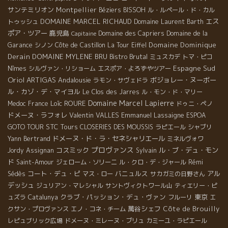
サンテミリオン
Montpellier
Béziers
BISSOH
ル・ルペール・ド・カル
DOMAINE MARCEL RICHAUD
エス
トゥッシュ
Domaine Laurent Barth
ポア・ツアー
鹿児島
Domaine des Capriers
Domaine de la
Capitaine
Domaine Dominique
Garance
シノン
Côte de Castillon
La Tour Eiffel
Derain
DOMAINE MYLENE BRU
Bistro Brutal
ミュスカデ
トマ・ピコ
Espagne Sud
Nîmes
シルヴァン・リショーム
エスポア・よろずやツアー
Oriol ARTIGAS
Andalousie
ボジョレー・ヌーボー
ラモン・サヴェドラ
ル・カゾ・デ・マイヨル
Le Clos des Jarres
ル・モン・ド・マリー
Domaine Marcel Lapierre
Loïc ROURE
Medoc
France
ドゥニ・ペノ
ドメーヌ・ラフォレ
Valentin VALLES
Emmanuel Lassaigne
ESPOA
STC Tours
GOTO TOUR
CLOSERIES DES MOUSSIS
ラピエール
シャブリ
ドメーヌ・ド・ラ・セネシャリエール
Yann Bertrand
ミネルヴォワ
プロヴァンス
コスミック
ル・ブ・デュ・モン
Jordy
Assignan
Sylvain
ド
Saint-Amour
ジェローム・ソリーニ
ル・クロ・デ・ジャール
Rémi
コート・デュ・ピ
バニュルス
アル
Sédès
マス・ロー
サカガミの日野さん
デッシュ
ジュリアン・マレシャル
サントヴィクトワール山
ティエリー・ピ
クラブ・パッション・デュ・ヴァン
東京
ュズラ
Catalunya
フルーリ
エ
萬谷シェフ
Côte de Brouilly
クサン・プロヴァンス
エノ・コネ・チーム
レピュブリック広場
ドメーヌ・ミレーヌ・ブリュ
カミーユ・ラピエール