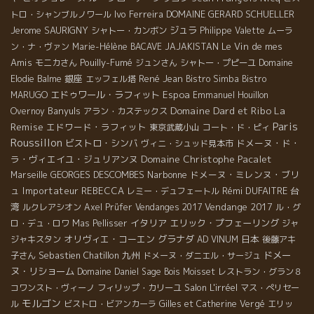
Ivo Ferreira
DOMAINE GERARD SCHUELLER
トロ・シャンブルノワール
Jerome SAURIGNY
ジュラ
シャトー・カンボン
Philippe Valette
ムーラ
Le Vin de mes
ン・ナ・ヴァン
Marie-Hélène BACAVE
JAJAKISTAN
Amis
Pouilly-Fumé
モニカさん
ジュンさん
シャトー・プピーユ
Domaine
銀座
René Jean
Elodie Balme
エッフェル塔
Bistro Simba
Bistro
エドゥワール・ラフィット
Espoa
MARUGO
Emmanuel Houillon
Domaine Dard et Ribo
La
Banyuls
Overnoy
アラン・カステックス
Paris
Remise
エドワード・ラフィット
東京武蔵小山
コート・ド・ピィ
Roussillon
ビストロ・シンバ
ドメーヌ・ド・
ヴィニ・シュッド見本市
Domaine Christophe Pacalet
ラ・ヴィエイユ・ジュリアンヌ
GEORGES DESCOMBES
Narbonne
ドメーヌ・ミレンヌ・ブリ
Marseille
ュ
Importateur REBECCA
Rémi DUFAITRE
台
レミー・デュフェートル
湾
Vendange 2017
ルクレアシオン
Axel Prüfer
Vendanges 2017
ル・グ
イタリア
エリック・プフェーリング
ロ・デュ・ロワ
Mas Pellisser
ジャ
オリヴィエ・コーエン
グラナダ
日本
ジャキスタン
AD VINUM
後藤アキ
Sebastien Chatillon
九州
ドメー
子さん
ドメーヌ・ダニエル・サージュ
ヌ・リショーム
Domaine Daniel Sage
Bois Moisset
レストラン・グラン８
Salon L'irréel
コワンスト・ヴィーノ
フィリップ・カリーユ
マス・ぺリセー
モルゴン
ル
ビストロ・ビアンカーラ
Gilles et Catherine Vergé
エリッ