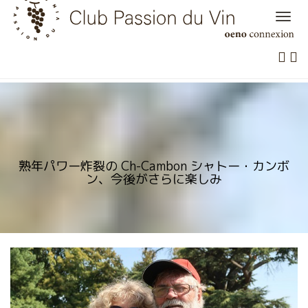
Skip
to
content
熟年パワー炸裂の Ch-Cambon シャトー・カンボ
ン、今後がさらに楽しみ