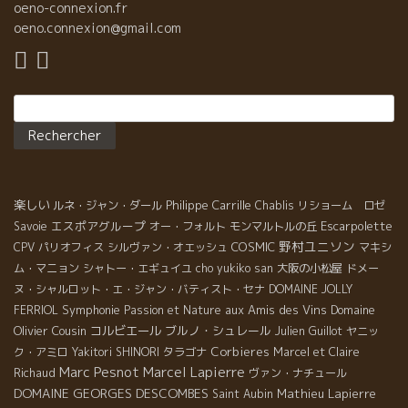
oeno-connexion.fr
oeno.connexion@gmail.com
Rechercher :
楽しい
Philippe Carrille
ルネ・ジャン・ダール
Chablis
リショーム ロゼ
エスポアグループ
Escarpolette
Savoie
オー・フォルト
モンマルトルの丘
野村ユニソン
COSMIC
CPV パリオフィス
シルヴァン・オエッシュ
マキシ
ム・マニョン
シャトー・エギュイユ
cho yukiko san
大阪の小松屋
ドメー
ヌ・シャルロット・エ・ジャン・バティスト・セナ
DOMAINE JOLLY
Symphonie
aux Amis des Vins
Domaine
FERRIOL
Passion et Nature
Olivier Cousin
コルビエール
ブルノ・シュレール
Julien Guillot
ヤニッ
Corbieres
ク・アミロ
Yakitori SHINORI
タラゴナ
Marcel et Claire
Marc Pesnot
Marcel Lapierre
Richaud
ヴァン・ナチュール
DOMAINE GEORGES DESCOMBES
Mathieu Lapierre
Saint Aubin