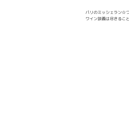
パリのミッシェラン☆つ
ワイン談義は尽きるこ