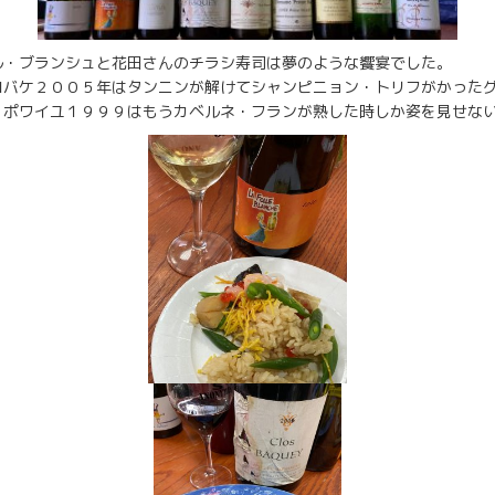
ル・ブランシュと花田さんのチラシ寿司は夢のような饗宴でした。
ロバケ２００５年はタンニンが解けてシャンピニョン・トリフがかった
・ポワイユ１９９９はもうカベルネ・フランが熟した時しか姿を見せな