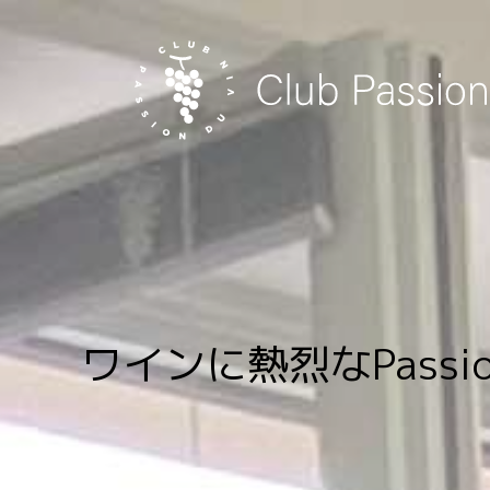
Skip
to
content
ワインに熱烈なPass