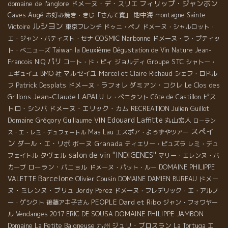
フィリップ・ジャンボン
domaine de l'anglore
ドメーヌ・デ・スリエ
Caves Augé
地中海
お好み焼き・きじ「さんて寛」
montagne Sainte
ルシヨン
Victoire
東京フレンチ
ドゥニ・ペノ
ドメーヌ・シャルロット・
COSMIC
Narbonne
エ・ジャン・バティスト・セナ
ドメーヌ・ラ・プティッ
ト・べニューズ
Taiwan la Deuxième Dégustation de Vin Nature
Jean-
パリ
Groupe STC
Francois NIQ
コート・ド・ピィ
ジョルディ
シャトー・
マルセイユ
エギュイユ
BMO 社
Marcel et Claire Richaud
シェフ・ロドル
Patrick Desplats
ドメーヌ・ラフォレ
ダミアン・コクレ
Le Clos des
フ
Jean-Claude LAPALU
Grillons
ビス
レ・ぺニタント
Côte de Castillon
トロ・シンバ
ドメーヌ・エリック・カム
RECREATION
Julien Guillot
Edouard Laffitte
Domaine Grégory Guillaume
VIN
丸山宏人
ローラン
スペイ
Mas Lau
エスポア・よろずやツアー
ス・エ・レミ・デュフェートル
ン
ダール・エ・リボ
ボーヌ
Granada
ティエリー・ピュズラ
レミ・デュ
salon de vin ''INDIGENES''
タヴェル
フェイトル
マリー・エレンヌ・バ
ローラン・バニョル
カーブ
ドメーヌ・パット・ルー
DOMAINE PHILIPPE
Barcelone
Olivier Cousin
ドメー
VALETTE
DOMAINE DAMIEN BUREAU
ヌ・ミレンヌ・ブリュ
Jordy Perez
ドメーヌ・フレデリック・エ・アルノ
Dard et Ribo
PEOPLE
ー・ゲシクト
後藤アキ子さん
ジャン・フォワヤー
DOMAINE PHILIPPE JAMBON
ル
Vendanges 2017
ERIC DE SOUSA
九州
ジュリ・ブロスラン
エ
Domaine La Petite Baigneuse
La Tortuga