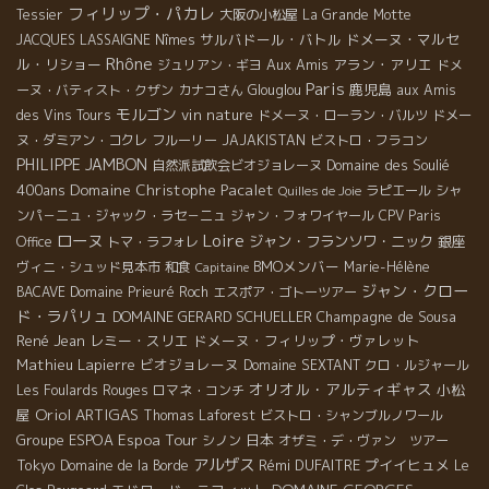
フィリップ・パカレ
Tessier
大阪の小松屋
La Grande Motte
サルバドール・バトル
ドメーヌ・マルセ
JACQUES LASSAIGNE
Nîmes
Rhône
ル・リショー
Aux Amis
アラン・アリエ
ジュリアン・ギヨ
ドメ
Paris
鹿児島
ーヌ・バティスト・クザン
カナコさん
Glouglou
aux Amis
モルゴン
vin nature
des Vins Tours
ドメーヌ・ローラン・バルツ
ドメー
ヌ・ダミアン・コクレ
フルーリー
JAJAKISTAN
ビストロ・フラコン
PHILIPPE JAMBON
Domaine des Soulié
自然派試飲会ビオジョレーヌ
Domaine Christophe Pacalet
400ans
ラピエール
シャ
Quilles de Joie
ンパ－ニュ・ジャック・ラセ－ニュ
ジャン・フォワイヤール
CPV Paris
Loire
ローヌ
ジャン・フランソワ・ニック
銀座
Office
トマ・ラフォレ
BMOメンバー
ヴィニ・シュッド見本市
和食
Marie-Hélène
Capitaine
ジャン・クロー
BACAVE
Domaine Prieuré Roch
エスポア・ゴトーツアー
ド・ラパリュ
DOMAINE GERARD SCHUELLER
Champagne de Sousa
René Jean
レミー・スリエ
ドメーヌ・フィリップ・ヴァレット
Mathieu Lapierre
ビオジョレーヌ
Domaine SEXTANT
クロ・ルジャール
オリオル・アルティギャス
小松
Les Foulards Rouges
ロマネ・コンチ
Oriol ARTIGAS
屋
Thomas Laforest
ビストロ・シャンブルノワール
Espoa Tour
Groupe ESPOA
日本
シノン
オザミ・デ・ヴァン ツアー
アルザス
Tokyo
Rémi DUFAITRE
プイイヒュメ
Domaine de la Borde
Le