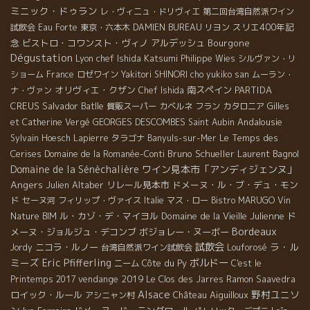
ミニック・ドゥラン
レ・ヴィニュ・ドリヴィエ
第二回台湾自然派ワイン
スリエ400年記
試飲会
Eau Forte
東京・六本木
DAMIEN BUREAU
リヨン
念
ビストロ・コワンスト・ヴィノ
アルデッシュ
Bourgone
Dégustation
Lyon chef Ishida Katsumi
Philippe Wies
シルヴァン・リ
ショーム
France
ロゼワイン
Yakitori SHINORI
cho yukiko san
ムーラン・
オリヴィエ・クザン
南スペイン
PARTIDA
ナ・ヴァン
Chef Ishida
CREUS
Salvador Batlle
質販スーパー
カベルネ フラン
カタロニア
Gilles
GEORGES DESCOMBES
Andalousie
et Catherine Vergé
Saint Aubin
Le Temps des
Sylvain Hoesch
Lapierre
タラゴナ
Banyuls-sur-Mer
Cerises
Bruno Schueller
Laurent Bagnol
Domaine de la Romanée-Conti
Domaine de la Sénèchalière
ワイン見本市「アンディジェンヌ」
Angers
Julien Altaber
リレール見本市
ドメーヌ・ル・ブ・デュ・モン
ド
セーヌ河
フィリップ・ヴァイス
Italie
マス・ロー
Bistro MARUGO
Vin
ル・カゾ・デ・マイヨル
Domaine de la Vieille Julienne
ド
Nature BIM
Bordeaux
メーヌ・ジョルジュ・デコンブ
ボジョレー・ヌーボー
試飲会
ラ・ル
ニコラ・ルノー
Jordy
台湾自然派ワイン試飲会
Louforosé
ミーズ
Eric Pfifferling
ボルドー
Côte du Py
ニーム
C'est le
vendange 2019
Printemps 2017
Le Clos des Jarres
Ramon Saavedra
Alsace
野村ユニソ
ロイック・ルール
Château Aiguilloux
アシニャン村