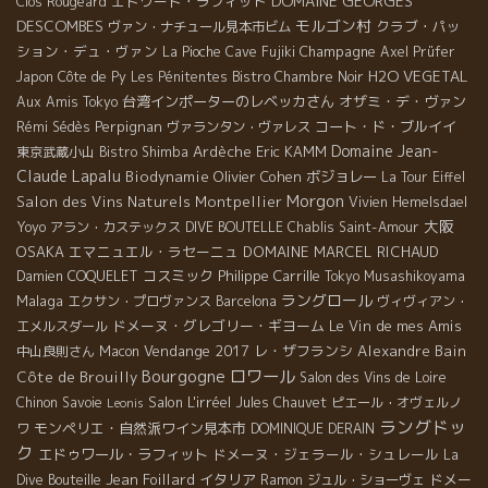
DOMAINE GEORGES
エドワード・ラフィット
Clos Rougeard
DESCOMBES
モルゴン村
クラブ・パッ
ヴァン・ナチュール見本市ビム
ション・デュ・ヴァン
Champagne
La Pioche
Cave Fujiki
Axel Prüfer
H2O VEGETAL
Japon
Côte de Py
Les Pénitentes
Bistro Chambre Noir
台湾インポーターのレベッカさん
オザミ・デ・ヴァン
Aux Amis Tokyo
Perpignan
コート・ド・ブルイイ
Rémi Sédès
ヴァランタン・ヴァレス
Domaine Jean-
Ardèche
Eric KAMM
東京武蔵小山
Bistro Shimba
Claude Lapalu
Biodynamie
Olivier Cohen
ボジョレー
La Tour Eiffel
Morgon
Salon des Vins Naturels Montpellier
Vivien Hemelsdael
大阪
Yoyo
アラン・カステックス
DIVE BOUTELLE
Chablis
Saint-Amour
OSAKA
エマニュエル・ラセーニュ
DOMAINE MARCEL RICHAUD
コスミック
Philippe Carrille
Damien COQUELET
Tokyo Musashikoyama
ラングロール
Malaga
エクサン・プロヴァンス
Barcelona
ヴィヴィアン・
ドメーヌ・グレゴリー・ギヨーム
Le Vin de mes Amis
エメルスダール
Vendange 2017
レ・ザフランシ
Alexandre Bain
中山良則さん
Macon
ロワール
Bourgogne
Côte de Brouilly
Salon des Vins de Loire
Salon L'irréel
Chinon
Savoie
Jules Chauvet
ピエール・オヴェルノ
Leonis
ラングドッ
モンペリエ・自然派ワイン見本市
ワ
DOMINIQUE DERAIN
ク
エドゥワール・ラフィット
ドメーヌ・ジェラール・シュレール
La
Jean Foillard
イタリア
ドメー
Dive Bouteille
Ramon
ジュル・ショーヴェ