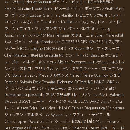
ダミアン・ビュロー
DOMAINE ERIC
ム・ソリーニ
Herve Souhaut
KAMM
ドメーヌ・デュ・ポッシブル
Domaine Elodie Balme
Visite Paris
Espoa
Ｓａｉｎｔ-Emilion
カーヴ・フジキ
レピュブリック広場
シャトー・
Le Casot des Mailloles
ドメーヌ・ド・
カンボン
ユキさん
がんちゃん
ラ・ヴィエイユ・ジュリアンヌ
ジョルディ・ペレズ
Strasbourg
カタルーニャ
Assignan
イーストライン
Mas Pellisser
Julien Mareschal
エスポア・
ルネ・ジャン・ダール
Madoka san
CLOSERIES DES MOUSSIS
ツアー
STC
Catalogne
ル・タン・デ・スリーズ
ESPOA GOTO TOUR
Chef Mantani
Beaune
福岡
Le Grau du Roi
サン・トーバン
ボジョレ・
ペルピニャン
ヌーヴォー
Aix-en-Provence
トロワザム−ル
ルクレア
パカレ
ビストロ・ブリュタル
シオン
ヤニック・アミロ
シャトー・プピーユ
シャ
ナルボンヌ
ジュラ
ブリ
Domaine Jacky Preys
Maison Pierre Overnoy
DOMAINE L'ANGLORE
Domaine Sylvain Bock
Domaine Richaume
ル
ネ・ジャン
ビュヴォン・ナチュール
セバスチャン・シャティヨン
Domaine du possible
Valentin
アルザス見本市「レ・ヴァン・リベレ」
VALLES
コート・ド・トング
RENE JEAN DARD
ブルノ・シュ
BISSOH
レール
Alsace Foire "Les Vins Libérés"
Taiwan Dégustation Vin Nature
ジュリアン・アルタベール
マチュー・ラピエール
Sylvain
Lyon
Beaujolais
Christophe Pacalet
Marc Pesnot
Julie Brosselin
ドメーヌ・ド
Les Vignes d'Olivier
プリューレ・ロック
Thierry Puzelat