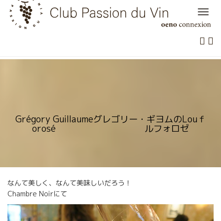
Skip
to
content
Grégory Guillaumeグレゴリー・ギヨムのLouｆ
orosé ルフォロゼ
なんて美しく、なんて美味しいだろう！
Chambre Noirにて