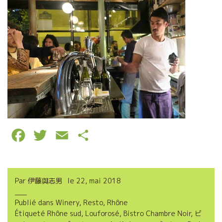
F
T
E
P
a
w
m
a
c
i
a
r
Par
伊藤與志男
le
22, mai 2018
e
t
i
t
Publié dans
Winery
,
Resto
,
Rhône
b
t
l
a
Étiqueté
Rhône sud
,
Louforosé
,
Bistro Chambre Noir
,
ビ