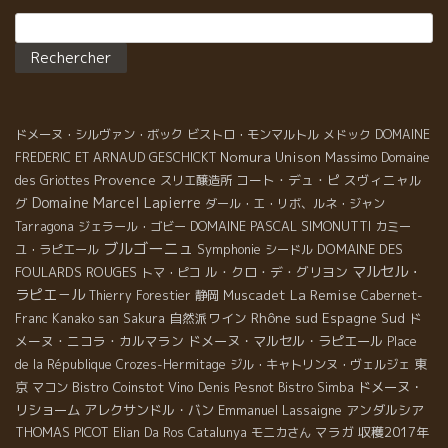
Rechercher :
ドメーヌ・シルヴァン・ボック
ビストロ・モンマルトル
メドック
DOMAINE
Nomura Unison
Massimo
FREDERIC ET ARNAUD GESCHICKT
Domaine
Provence
コート・デュ・ピ
スヴィニャル
des Griottes
スリエ醸造所
Domaine Marcel Lapierre
グ
ダール・エ・リボ、ルネ・ジャン
DOMAINE PASCAL SIMONUTTI
Tarragona
ジェラール・ゴビー
カミー
ブルゴーニュ
Symphonie
DOMAINE DES
ユ・ラピエール
シードル
マルセル・
FOULARDS ROUGES
ル・クロ・デ・グリヨン
トマ・ピコ
ラピエ－ル
La Remise
Muscadet
Thierry Forestier
静岡
Cabernet-
Rhône sud
自然派ワイン
Espagne Sud
ド
Franc
Kanako san
Sakura
メーヌ・ニコラ・カルマラン
ドメーヌ・マルセル・ラピエール
Place
東
de la République
Crozes-Hermitage
ジル・キャトリンヌ・ヴェルジェ
京
Bistro Coinstot Vino
ドメーヌ・
マコン
Denis Pesnot
Bistro Simba
リショーム
アレクサンドル・バン
Emmanuel Lassaigne
アンダルシア
THOMAS PICOT
マラガ
収穫2017年
Elian Da Ros
Catalunya
モニカさん