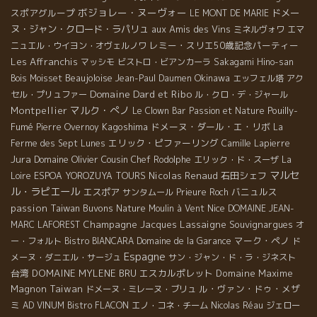
ボジョレー・ヌーヴォー
スポアグループ
ドメー
LE MONT DE MARIE
ヌ・ジャン・クロード・ラパリュ
aux Amis des Vins
ミネルヴォワ
エマ
レミー・スリエ50歳記念パーティー
ニュエル・ウイヨン・オヴェルノワ
Les Affranchis
マッシモ
ビストロ・ビアンカーラ
Sakagami Hino-san
Beaujoloise
Okinawa
Bois Moisset
Jean-Paul Daumen
エッフェル塔
アク
Domaine Dard et Ribo
セル・プリュファー
ル・クロ・デ・ジャール
マルク・ぺノ
Montpellier
Pouilly-
Le Clown Bar
Passion et Nature
Fumé
Kagoshima
ドメーヌ・ダール・エ・リボ
Pierre Overnoy
La
エリック・ピファーリング
Ferme des Sept Lunes
Camille Lapierre
Jura
Domaine Olivier Cousin
Chef Rodolphe
エリック・ド・スーザ
La
マルセ
Nicolas Renaud
石田シェフ
Loire
ESPOA YOROZUYA TOURS
ル・ラピエール
エスポア
バニュルス
サンタムール
Prieure Roch
passion
Taiwan Buvons Nature
Nice
Moulin à Vent
DOMAINE JEAN-
Champagne Jacques Lassaigne
Souvignargues
MARC LAFOREST
オ
マーク・ペノ
ー・フォルト
Bistro BIANCARA
Domaine de la Garance
ド
Espagne
メーヌ・ダニエル・サージュ
サン・ジャン・ド・ラ・ジネスト
台湾
DOMAINE MYLENE BRU
エスカルポレット
Domaine Maxime
Magnon
Taiwan
ル・ヴァン・ドゥ・メザ
ドメーヌ・ミレーヌ・ブリュ
ミ
AD VINUM
Bistro FLACON
エノ・コネ・チーム
Nicolas Réau
ジェロー