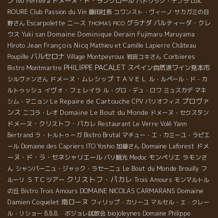
ン
Ivo Ferreira
ドメーヌ・ド・ラングロール
Loïc
パトリック・デプラ
ROURE
Club Passion du Vin
藤田社長
コワンスト・ヴィーノ
サカガミの日
Escarpolette
ニース
グラナダ
パルティーダ・クレ
野さん
THOMAS PICO
ウス
Domaine Dominique Derain
Yuki san
Fujimaru
Maruyama
Jean François Nicq
Hiroto
Mathieu et Camille Lapierre
Château
バルセロナ
Corbieres
Poupille
Village Montpeyroux
岩田コキさん
PHILIPPE PACALET
スペイン自然派ワイン見本市
Bistro Montmartre
ドメーヌ・ムレシップ
ＴＡＶＥＬ
シルヴァンさん
ル・ルペール・ド・カ
イヴォ・フェレイラ
ルトゥッシュ
ル・グロ・デュ・ロワ
ミュスカデ
マキ
Le Repaire de Cartouche
プロヴァ
シム・マニョン
CPV パリオフィス
ンス
Domaine Le Bout du Monde
ニコラ・レオ
ドメーヌ・セクスタン
ドメーヌ・クリストフ・パカレ
Restaurant Le Verre Volé
Yann
Bistro Brutal
Bertrand
ラ・トルトゥーガ
マチュー・エ・カミーユ・ラピエ
Domaine Laforest
ドメ
ール
Domaine des Capriers
ITO Yoshio
加藤さん
ーヌ・ド・ラ・セネシャリエール
モンペリエ
ラモンさ
パリ観光
Medoc
ん
Le Bout du Monde
シャンパーニュ・ジャック・ラセーニュ
Brouilly
フ
クリストフ・パカレ
ＳＴＣツアー
ルーリ
Trois Amours
モンマルトル
DOMAINE NICOLAS CARMARANS
Domaine
の丘
Bistro Trois Amours
南ローヌ
Damien Coquelet
フィリップ・カリーユ
マルセル・エ・クレー
biojoleynes
ル・リショー
B.B.B. ボジョレ試飲会
Domaine Philippe