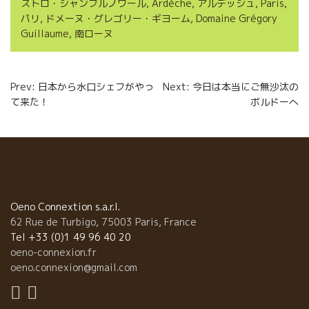
o
e
g
ストロ・シャンブルノワール
,
Ardèche
,
アルデッシュ
,
Paris
,
パリ
,
ドメーヌ・グレゴリー・ギヨーム
,
Domaine Grégory
o
r
e
Guillaume
,
南ローヌ
k
r
Navigation
Prev: 日本から水口シェフがやっ
Next: 今日は本当にご無沙汰の
て来た！
ボルドーへ
de
l’article
Oeno Connextion s.a.r.l.
62 Rue de Turbigo, 75003 Paris, France
Tel +33 (0)1 49 96 40 20
oeno-connexion.fr
oeno.connexion@gmail.com