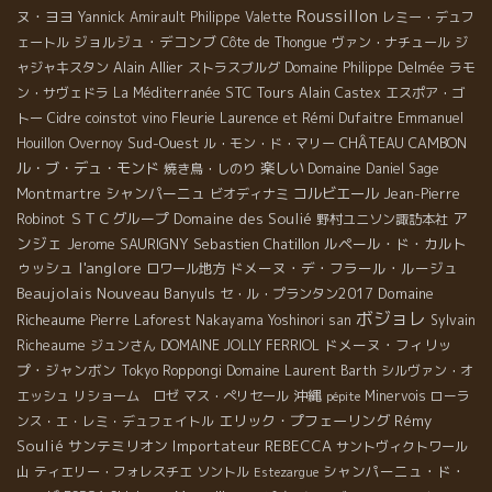
Roussillon
ヌ・ヨヨ
Yannick Amirault
Philippe Valette
レミー・デュフ
ジョルジュ・デコンブ
ェートル
Côte de Thongue
ヴァン・ナチュール
ジ
Alain Allier
ャジャキスタン
ストラスブルグ
Domaine Philippe Delmée
ラモ
STC Tours
ン・サヴェドラ
La Méditerranée
Alain Castex
エスポア・ゴ
Fleurie
トー
Cidre
coinstot vino
Laurence et Rémi Dufaitre
Emmanuel
Sud-Ouest
CHÂTEAU CAMBON
Houillon Overnoy
ル・モン・ド・マリー
ル・ブ・デュ・モンド
楽しい
焼き鳥・しのり
Domaine Daniel Sage
Montmartre
シャンパーニュ
コルビエール
ビオディナミ
Jean-Pierre
ア
ＳＴＣグループ
Domaine des Soulié
Robinot
野村ユニソン諏訪本社
ンジェ
Jerome SAURIGNY
Sebastien Chatillon
ルペール・ド・カルト
l'anglore
ゥッシュ
ドメーヌ・デ・フラール・ルージュ
ロワール地方
Beaujolais Nouveau
Banyuls
Domaine
セ・ル・プランタン2017
ボジョレ
Richeaume
Pierre Laforest
Nakayama Yoshinori san
Sylvain
ドメーヌ・フィリッ
Richeaume
ジュンさん
DOMAINE JOLLY FERRIOL
プ・ジャンボン
Tokyo Roppongi
Domaine Laurent Barth
シルヴァン・オ
沖縄
エッシュ
リショーム ロゼ
マス・ぺリセール
Minervois
ローラ
pépite
エリック・プフェーリング
Rémy
ンス・エ・レミ・デュフェイトル
Soulié
サンテミリオン
Importateur REBECCA
サントヴィクトワール
シャンパーニュ・ド・
山
ティエリー・フォレスチエ
ソントル
Estezargue