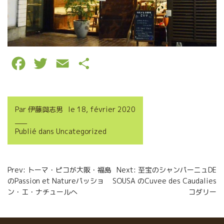
F
T
E
P
a
w
m
a
c
i
a
r
Par
伊藤與志男
le
18, février 2020
e
t
i
t
Publié dans
Uncategorized
b
t
l
a
o
e
g
Navigation
Prev: トーマ・ピコが大阪・福島
Next: 至宝のシャンパーニュDE
o
r
e
のPassion et Natureパッショ
SOUSA のCuvee des Caudalies
de
k
r
ン・エ・ナチュールへ
コダリー
l’article