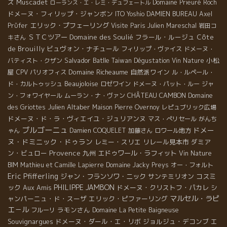
ズ
Muscadet
Domaine Prieuré Roch
ローランス・エ・レミ・デュフェートル
ドメーヌ・フィリップ・ジャンボン
ITO Yoshio
DAMIEN BUREAU
Axel
エリック・プフェーリング
Prϋfer
Visite Paris
Julien Mareschal
岩田コ
ＳＴＣツアー
Domaine des Soulié
フラール・ルージュ
Côte
キさん
de Brouilly
ビュヴォン・ナチュール
フィリップ・ヴァイス
ドメーヌ・
Salvador Batlle
小松
バティスト・クザン
Taiwan Dégustation Vin Nature
屋
Domaine Richeaume
自然派ワイン
CPV パリオフィス
ル・ルペール・
Beaujoloise
ド・カルトゥッシュ
ロゼワイン
ドメーヌ・パット・ルー
ジャ
CHÂTEAU CAMBON
ン・フォワイヤール
ムーラン・ナ・ヴァン
Domaine
Julien Altaber
des Griottes
Maison Pierre Overnoy
レピュブリック広場
ドメーヌ・ド・ラ・ヴィエイユ・ジュリアンヌ
マス・ぺリセール
がんち
ブルゴーニュ
ドメー
ゃん
Damien COQUELET
加藤さん
ロワール地方
ヌ・ドミニック・ドゥラン
レミー・スリエ
リレール見本市
ダミア
Provence
ン・ビュロー
九州
エドゥワール・ラフィット
Vin Nature
BIM
Mathieu et Camille Lapierre
Domaine Jacky Preys
オー・フォルト
Eric Pfifferling
ジャン・フランソワ・ニック
サンテミリオン
コスミ
PHILIPPE JAMBON
ック
Aux Amis
ドメーヌ・クリストフ・パカレ
シ
マルセル・ラピ
ャンパーニュ・ド・スーザ
エリック・ピファーリング
エ－ル
ラモンさん
フルーリ
Domaine La Petite Baigneuse
Souvignargues
ドメーヌ・ダール・エ・リボ
ジョルジュ・デコンブ
エ