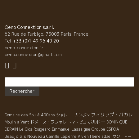
Oeno Connextion s.a.r.l.
62 Rue de Turbigo, 75003 Paris, France
Tel +33 (0)1 49 96 40 20
oeno-connexion.fr
oeno.connexion@gmail.com
Rechercher :
フィリップ・パカレ
Domaine des Soulié 400ans
シャトー・カンボン
ボルドー
ドメーヌ・ラフォレ
Moulin à Vent
トマ・ピコ
DOMINIQUE
Emmanuel Lassaigne
Groupe ESPOA
DERAIN
Le Clos Rougeard
Beaujolais Nouveau
Camille Lapierre
Vivien Hemelsdael
サン・トー