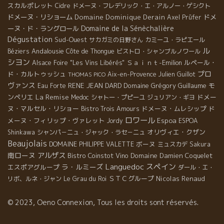
スカルポレット
Cidre
ドメーヌ・フレデリック・エ・アルノー・ゲシクト
ドメーヌ・リショーム
Domaine Dominique Derain
ドメ
Axel Prüfer
Domaine de la Sénèchalière
ーヌ・ド・ラングロール
Dégustation
Sud-Ouest
サカガミの日野さん
カミーユ・ラピエール
ル
Andalousie
Béziers
Côte de Thongue
ビストロ・シャンブルノワール
シヨン
Ｓａｉｎｔ-Emilion
ルペール・
Alsace Foire "Les Vins Libérés"
プロ
ド・カルトゥッシュ
Aix-en-Provence
Julien Guillot
THOMAS PICO
ヴァンス
RENE JEAN DARD
Domaine Grégory Guillaume
モ
Eau Forte
La Remise
ンペリエ
ドメー
Medoc
シャトー・プピーユ
ジュリアン・ギヨ
ヌ・マルセル・リショー
ドメーヌ・ムレシップ
ド
Bistro Trois Amours
ロワール
メーヌ・フィリップ・ヴァレット
Espoa
Jordy
ESPOA
オリヴィエ・クザン
Shinkawa
シャンパ－ニュ・ジャック・ラセ－ニュ
Beaujolais
ボーヌ
DOMAINE PHILIPPE VALETTE
ミュスカデ
Sakura
南ローヌ
アルザス
Bistro Coinstot Vino
Domaine Damien Coquelet
Languedoc
スペイン
ラ・ルミーズ
エスポアグループ
ダール・エ・
ＳＴＣグループ
Nicolas Renaud
リボ、ルネ・ジャン
Le Grau du Roi
© 2023, Oeno Connexion, Tous les droits sont réservés.