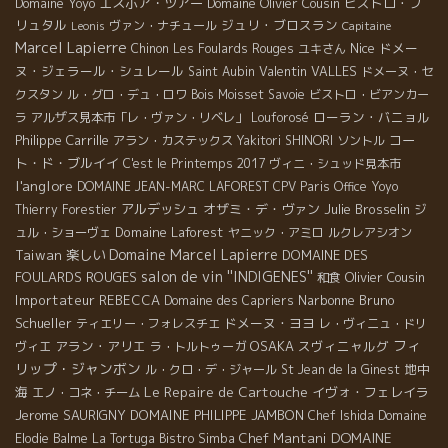
Domaine Yoyo
エスポア・ツアー
Domaine Olivier Cousin
ビストロ・ブ
リュタル
ジュリ・ブロスラン
ヴァン・ナチュール
Leonis
Capitaine
Marcel Lapierre
Nice
ドメー
Chinon
Les Foulards Rouges
ユキさん
ヌ・ジェラール・シュレール
Valentin VALLES
Saint Aubin
ドメーヌ・セ
クスタン
ル・グロ・デュ・ロワ
Bois Moisset
Savoie
ビストロ・ビアンカー
ローラン・バニョル
ラ
アルザス見本市「レ・ヴァン・リベレ」
Louforosé
Philippe Carrille
コー
アラン・カステックス
Yakitori SHINORI
ソントル
ト・ド・ブルイイ
C'est le Printemps 2017
ヴィニ・シュッド見本市
l'anglore
DOMAINE JEAN-MARC LAFOREST
CPV Paris Office
Yoyo
アルデッシュ
オザミ・デ・ヴァン
Julie Brosselin
Thierry Forestier
ジ
Domaine Laforest
ュル・ショーヴェ
ヤニック・アミロ
ルクレアシオン
Domaine Marcel Lapierre
Taiwan
楽しい
DOMAINE DES
salon de vin ''INDIGENES''
FOULARDS ROUGES
Olivier Cousin
和食
Importateur REBECCA
Narbonne
Bruno
Domaine des Capriers
Schueller
ドメーヌ・ヨヨ
ティエリー・フォレスチエ
レ・ヴィニュ・ドリ
フィ
アラン・アリエ
OSAKA
スヴィニャルグ
ヴィエ
ラ・トルトゥーガ
リップ・ジャンボン
地中
ル・クロ・デ・ジャール
St Jean de la Ginest
Le Repaire de Cartouche
海
イヴォ・フェレイラ
エノ・コネ・チーム
Jerome SAURIGNY
DOMAINE PHILIPPE JAMBON
Chef Ishida
Domaine
DOMAINE
Chef Mantani
Elodie Balme
La Tortuga
Bistro Simba