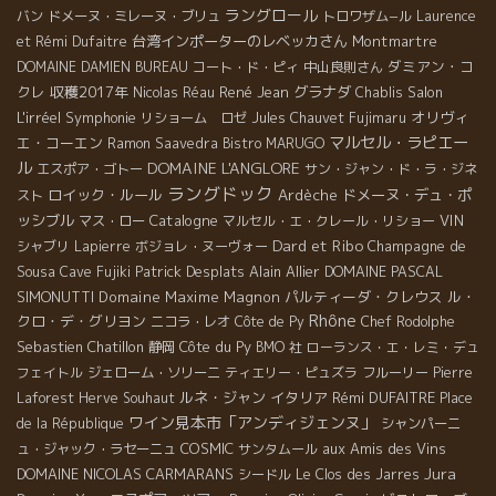
ラングロール
バン
ドメーヌ・ミレーヌ・ブリュ
トロワザム−ル
Laurence
台湾インポーターのレベッカさん
Montmartre
et Rémi Dufaitre
ダミアン・コ
DOMAINE DAMIEN BUREAU
コート・ド・ピィ
中山良則さん
クレ
収穫2017年
René Jean
グラナダ
Salon
Nicolas Réau
Chablis
L'irréel
Symphonie
オリヴィ
リショーム ロゼ
Jules Chauvet
Fujimaru
マルセル・ラピエー
エ・コーエン
Ramon Saavedra
Bistro MARUGO
ル
DOMAINE L'ANGLORE
エスポア・ゴトー
サン・ジャン・ド・ラ・ジネ
ラングドック
ロイック・ルール
Ardèche
ドメーヌ・デュ・ポ
スト
ッシブル
Catalogne
VIN
マス・ロー
マルセル・エ・クレール・リショー
Dard et Ribo
Champagne de
シャブリ
Lapierre
ボジョレ・ヌーヴォー
Sousa
Patrick Desplats
Alain Allier
DOMAINE PASCAL
Cave Fujiki
SIMONUTTI
Domaine Maxime Magnon
パルティーダ・クレウス
ル・
Rhône
クロ・デ・グリヨン
ニコラ・レオ
Côte de Py
Chef Rodolphe
Sebastien Chatillon
Côte du Py
静岡
BMO 社
ローランス・エ・レミ・デュ
フェイトル
ジェローム・ソリーニ
ティエリー・ピュズラ
フルーリー
Pierre
ルネ・ジャン
イタリア
Rémi DUFAITRE
Laforest
Herve Souhaut
Place
ワイン見本市「アンディジェンヌ」
de la République
シャンパーニ
COSMIC
aux Amis des Vins
ュ・ジャック・ラセーニュ
サンタムール
Jura
DOMAINE NICOLAS CARMARANS
シードル
Le Clos des Jarres