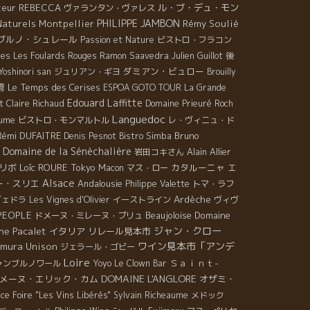
teur REBECCA
ル・ブ・デュ・モン
ヴァランタン・ヴァレス
PHILIPPE JAMBON
Naturels Montpellier
Rémy Soulié
ブルノ・シュレール
Passion et Nature
ビストロ・フラコン
nes
Les Foulards Rouges
Ramon Saavedra
Julien Guillot
後
ダミアン・ビュロー
oshinori san
ジュリアン・ギヨ
Brouilly
湾
Le Temps des Cerises
ESPOA GOTO TOUR
La Grande
Edouard Laffitte
t Claire Richaud
Domaine Prieuré Roch
Languedoc
aume
ビストロ・モンマルトル
レ・ヴィニュ・ド
Rémi DUFAITRE
Bruno
Denis Pesnot
Bistro Simba
Domaine de la Sénèchalière
Alain Allier
岩田コキさん
リボ
Loïc ROURE
Tokyo
カタルーニャ
Macon
マス・ロー
エ
Alsace
ー・スリエ
Andalousie
Philippe Valette
トマ・ラフ
Ardèche
ヴェドラ
Les Vignes d'Olivier
イーストライン
ヴィヴ
PEOPLE
Beaujoloise
Domaine
ドメーヌ・ミレーヌ・ブリュ
he Pacalet
ジャン・クロー
イタリア
リレール見本市
ワイン見本市「アンデ
mura Unison
ジェラール・ゴビー
Loire
Ｓａｉｎｔ-
ャンブルノワール
Yoyo
Le Clown Bar
DOMAINE L'ANGLORE
メーヌ・エリック・カム
オザミ・
ce Foire "Les Vins Libérés"
Sylvain Richeaume
メドック