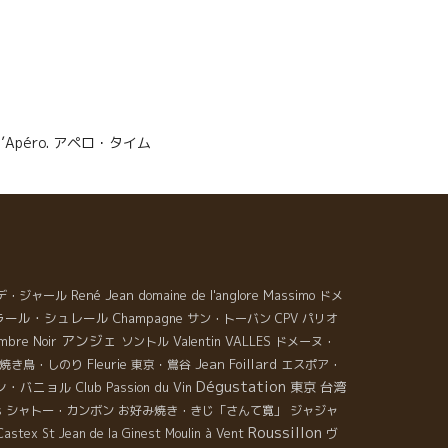
ps d’Apéro. アペロ・タイム
René Jean
domaine de l'anglore
Massimo
デ・ジャール
ドメ
ラール・シュレール
Champagne
サン・トーバン
CPV パリオ
アンジェ
Valentin VALLES
mbre Noir
ソントル
ドメーヌ・
Fleurie
Jean Foillard
焼き鳥・しのり
東京・鴬谷
エスポア・
Dégustation
ン・バニョル
Club Passion du Vin
東京
台湾
s
シャトー・カンボン
お好み焼き・きじ「さんて寛」
ジャジャ
Roussillon
 Castex
St Jean de la Ginest
Moulin à Vent
ヴ