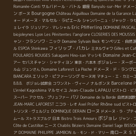
サルバドール・バトル
銀座
ドメー
Romanée-Conti
Banyuls-sur-Mer
Bourgogne
L
ン
ボーヌ
Château Aiguilloux
Domaine de la Garance
ドメーヌ・マルセル・ラピエール
ォー
シャンパーニュ・ジャック・ラ
Eric Pfifferling
ェレイラ
DOMAINE PASCAL
ジュリアン・マレシャル
l'anglore
biojoleynes
Lyon
Les Pénitentes
CLOSERIES DES MOUSSIS
ャン・フランソワ・ニック
Domaine Sylvain Bock
モンペリエ・自然
フィリップ・パカレ
ル
ESPOA Shinkawa
ミネルヴォワ
Gilles et C
Domaine Jean-C
FOULARDS ROUGES
Sakagami Hino-san
マッシモ
セバスチャン・シャティヨン
ボジョレー・ヌーボ
アー
東京・六本木
Domaine Laforest
ドメーヌ・ド・ラング
ル山
ジュンさん
La Pioche
エリック・ピファーリング
BIANCARA
セーヌ河
マチュー・エ・カミー
Barcelone
ナルボンヌ
B.B.B. ボジョレ試飲会
コワンスト・ヴィーノ
P
Jean-Claude LAPALU
L'irréel
Kagoshima
マルセイユ
ビストロ・ビ
パリ
スーパー
アクセル・プリュファー
Domaine de la Borde
自然派試飲
Rhône sud
JEAN-MARC LAFOREST
ニコラ・レオ
Axel Prüfer
ビスト
ローヌ
トリンヌ・ヴェルジェ
DOMINIQUE DERAIN
ドメーヌ・ラ・プテ
ボジョレ
日本
ムール
ストラスブルグ
Bistro Trois Amours
ジャン・
ニース
Côte de Castillon
Chablis
Béziers
Domaine Daniel Sage
BISSO
南ローヌ
ア
DOMAINE PHILIPPE JAMBON
Ｓ
ル・モン・ド・マリー