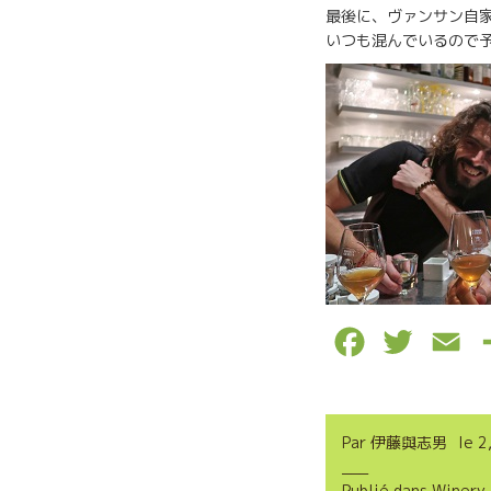
最後に、ヴァンサン自
いつも混んでいるので
F
T
E
a
w
m
c
i
a
Par
伊藤與志男
le
2
e
t
i
Publié dans
Winery