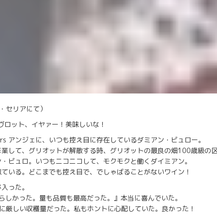
a ロバ・セリアにて）
ラ・ポワヴロット、イヤァー！美味しいな！
gers アンジェに、いつも控え目に存在しているダミアン・ビュロー。
業して、グリオットが解散する時、グリオットの最良の畑100歳級の
ン・ビュロ。いつもニコニコして、モクモクと働くダイミアン。
似ている。どこまでも控え目で、でしゃばることがないワイン！
が入った。
晴らしかった。量も品質も最高だった。』本当に喜んでいた。
実に厳しい収穫量だった。私もホントに心配していた。良かった！