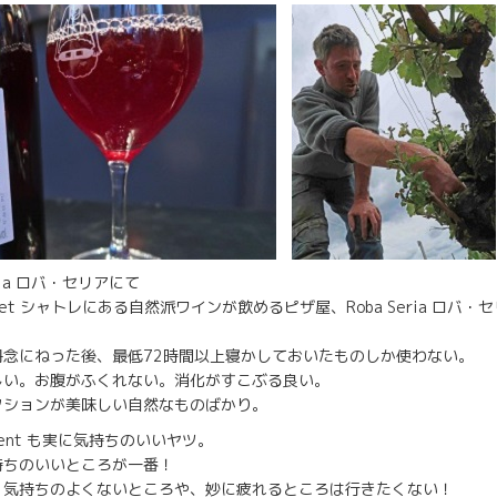
ria ロバ・セリアにて
elet シャトレにある自然派ワインが飲めるピザ屋、Roba Seria ロバ
丹念にねった後、最低72時間以上寝かしておいたものしか使わない。
しい。お腹がふくれない。消化がすこぶる良い。
クションが美味しい自然なものばかり。
cent も実に気持ちのいいヤツ。
持ちのいいところが一番！
、気持ちのよくないところや、妙に疲れるところは行きたくない！