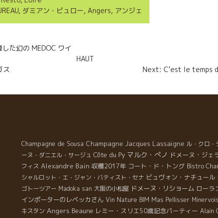
a
UREAU
,
ダミアン・ビュロー
,
Angers
,
アンジェ
g
e
n
靡した幻の MEDOC ワイ
r
HAUT
ガス
Next: C’est le tem
Champagne de Sousa
Champagne Jacques Lassaigne
ル・クロ・
マルク・ぺノ
Côte du Py
ドメーヌ・ジェ
ーヌ・ダニエル・サージュ
Alexandre Bain
収穫2017年
コート・ド・トング
フィス
Bistro Cha
ビュヴォン・ナチュール
シャルロット・エ・ジャン・バティスト・セナ
ドメーヌ・リショーム
ローラ
ゴトーツアー
Madoka san
大阪の小松屋
インポーターのレベッカさん
Vin Nature BIM
Mas Pellisser
Minervoi
Angers
Beaune
レミー・スリエ50歳記念パーティー
キスタン
Alain