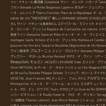
鹿児島
Symphonie
Taiw
ァン・ナチュール
マリー・エレンヌ・バカーブ
ボルドー
ジュリアン
フラン
Domaine La Petite Baigneuse
Lapierre
ーヌ・ムレシップ
Thierry Forestier
Place de la République
セ・ル・プ
salon de vin ''INDIGENES''
楽しい
DOMAINE GERARD SCHUELLER
エドゥワール・ラフィット
ドメー
さん
ヴァン・ナチュール見本市ビム
Le Repaire de Cartouche
ヌ・ミレンヌ・ブリュ
vin nature
ユキ
Domaine Dard et Ribo
然派ワイン
ドメーヌ・ド・ラ・ヴィエイユ
ビストロ・ブリュタル
montagne Sainte Victoire
Mathieu et Camille 
passion
Ivo Ferreira
Taiwan la Deuxième Dégustation de Vin Natur
ブルゴーニュ
ワイン見本市
ジュリ・ブロスラン
Domaine Philippe 
グレゴリー・ギヨーム
Nicolas Renaud
オザミ・デ・ヴァン ツアー
Beaujolais
モルゴン
エリック・プフ
JACQUES LASSAIGNE
Italie
Oriol ARTIGAS
ルペール・ド・カルトゥッシュ
R
Le Clos Rougeard
de Brouilly
プイイヒ
Domaine Philippe Delmée
フィリップ・カリーユ
アルザス
VEGETAL
ド
Jean-Francois NIQ
ティエリー・フォレスチエ
Montpellier
ドメーヌ・デ・フラール・ルージュ
エスポア
ムーラン
STC Tours
DOMAI
ト
ル・グロ・デュ・ロワ
カタロニア
Le Grau du Roi
ンバー
ビオジョレーヌ
Pouilly-Fumé
ル・クロ・デ・グリヨン
Tarrag
イン試飲会
Thomas Laforest
Jean-Pierre Robinot
リショーム ロゼ
C
オリオ
山宏人
coinstot vino
Vivien Hemelsdael
BMO 社
Quilles de Joie