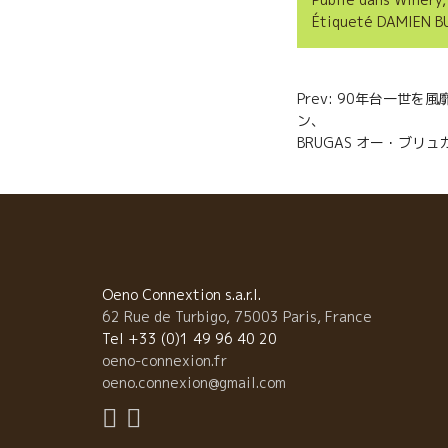
b
t
l
Étiqueté
DAMIEN B
o
e
o
r
Navigatio
Prev: 90年台一世を風
k
ン、 
de
BRUGAS オー・ブリュ
l’article
Oeno Connextion s.a.r.l.
62 Rue de Turbigo, 75003 Paris, France
Tel +33 (0)1 49 96 40 20
oeno-connexion.fr
oeno.connexion@gmail.com