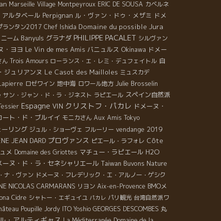
an
Marseille
Village Montpeyroux
ERIC DE SOUSA
カベルネ
・アルタベール
Perpignan
ル・ヴァン・ドゥ・メザミ
ドメ
Jura
Domaine du possible
ランタン2017
Chef Ishida
PHILIPPE PACALET
Banyuls
グラナダ
ニーム
シルヴァン
ヌ・ヨヨ
Le Vin de mes Amis
バニュルス
Okinawa
ドメー
自
さん
Trois Amours
ローランス・エ・レミ・デュフェイトル
・ジュリアンヌ
Le Casot des Mailloles
ミュスカデ
地中海
Julie Brosselin
Lapierre
ロゼワイン
ロワール地方
スペイン自然派
e
サン・ジャン・ド・ラ・ジネスト
ラピエール
Espagne
クリストフ・パカレ
VIN
ドメーヌ・
Tessier
コート・ド・ブルイイ
モニカさん
Aux Amis Tokyo
ェーリング
vendange 2019
ジュル・ショーヴェ
フルーリー
プロヴァンス
ENE JEAN DARD
Côte
ピエール・ラフォレ
ュメ
マチュー・ラピエール
H2O
Domaine des Griottes
メーヌ・ド・ラ・セネシャリエール
Taiwan Buvons Nature
・ナ・ヴァン
ドメーヌ・フレデリック・エ・アルノー・ゲシク
NE NICOLAS CARMARANS
BMOメ
リヨン
Aix-en-Provence
ona
Cidre
シャトー・エギュイユ
パリ観光
台湾自然派ワ
パカレ
GEORGES DESCOMBES
丸
hâteau Poupille
Jordy
ITO Yoshio
ル・アルティギャス
La Méditerranée
Domaine de la