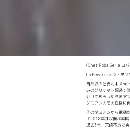
(Chez Roba Seri
La Poivrotte 
自然派のど真ん中 An
あのグリオット醸造で修
分けてもらったダミア
ダミアンのその性格に
そのダミアンから電話
『2018年は収穫が素
過去3年、天候不良で