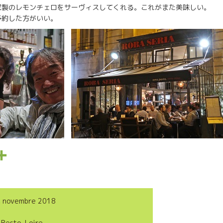
家製のレモンチェロをサーヴィスしてくれる。これがまた美味しい。
予約した方がいい。
P
a
r
, novembre 2018
t
,
Resto
,
Loire