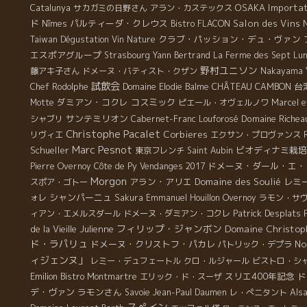
OSAKA
Importa
Catalunya
サカガミの日野さん
アラン・カステックス
ド
パルティーダ・クレウス
Salon des Vins 
Nîmes
Bistro FLACON
クラブ・パッション・デュ・ヴァン
Taiwan Dégustation Vin Nature
エスポアグループ
Strasbourg
Yann Bertrand
La Ferme des Sept Lu
野村ユニソン
藤アキ子さん
ドメーヌ・バティスト・クザン
Nakayama Y
試飲会
CHÂTEAU CAMBON
台
Chef Rodolphe
Domaine Elodie Balme
ダミアン・コクレ
コスミック
Motte
ピエール・オヴェルノワ
Marcel e
サンテミリオン
Domaine Riche
シャブリ
Cabernet-Franc
Louforosé
Christophe Pacalet
Corbieres
リヴィエ
エクサン・プロヴァンス
Marc Pesnot
Schueller
ビオディナミ栽培
東京フレンチ
Saint Aubin
ドメーヌ・ダール・エ・
Pierre Overnoy
Côte de Py
Vendanges 2017
Morgon
アラン・アリエ
Domaine des Soulié
レミ
スポア・ゴトー
シャンパーニュ
ォレ
Sakura
Emmanuel Houillon Overnoy
ラモン・サ
Patrick Desplats
ィアン・エメルスダール
ドメーヌ・ダミアン・コクレ
フィリップ・ジャンボン
Domaine Christop
de la Vieille Julienne
ド・ラパリュ
ドメーヌ・クリストフ・パカレ
No
パトリック・デプラ
ィジェンヌ」
レミー・デュフェートル
クロ・ルジャール
ビストロ・シ
Emilion
スリエ400年記念
ド
Bistro Montmartre
エリック・ド・スーザ
デ・ヴァン
ラモンさん
Savoie
Jean-Paul Daumen
レ・ぺニタント
Alsa