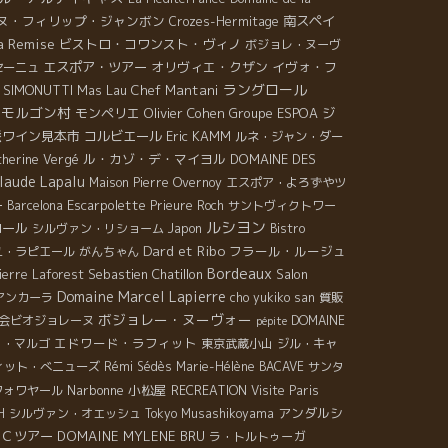
ヌ・フィリップ・ジャンボン
南スペイ
Crozes-Hermitage
a Remise
ビストロ・コワンスト・ヴィノ
ボジョレ・ヌーヴ
エスポア・ツアー
オリヴィエ・クザン
イヴォ・フ
セーニュ
ラングロール
 SIMONUTTI
Mas Lau
Chef Mantani
モルゴン村
モンペリエ
Olivier Cohen
Groupe ESPOA
ジ
派ワイン見本市
コルビエール
Eric KAMM
ルネ・ジャン・ダー
ル・カゾ・デ・マイヨル
DOMAINE DES
atherine Vergé
laude Lapalu
Maison Pierre Overnoy
エスポア・よろずやツ
ー
Escarpolette
Barcelona
Prieure Roch
サントヴィクトワー
ルシヨン
ロール
シルヴァン・リショーム
Japon
Bistro
Dard et Ribo
フラール・ルージュ
ユ・ラピエール
がんちゃん
Bordeaux
Sebastien Chatillon
Salon
ierre Laforest
Domaine Marcel Lapierre
アンカーラ
cho yukiko san
質販
ボジョレー・ヌーヴォー
会ビオジョレーヌ
DOMAINE
pépite
エドワード・ラフィット
ロ・マルゴ
東京武蔵小山
ジル・キャ
ィット・べニューズ
Rémi Sédès
Marie-Hélène BACAVE
サンタ
Narbonne
小松屋
フォワヤール
RECREATION
Visite Paris
アンダルシ
H
シルヴァン・オエッシュ
Tokyo Musashikoyama
ＴＣツアー
DOMAINE MYLENE BRU
ラ・トルトゥーガ