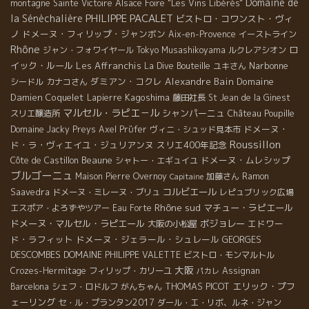
Domaine de
montagne Sainte Victoire
Alsace Foire "Les Vins Libérés"
PHILIPPE PACALET
la Sénèchalière
ビストロ・コワンスト・ヴィ
ノ
ドメーヌ・フィリップ・ジャンボン
Aix-en-Provence
イーストライン
Rhône
ロ
ジャン・フォワイヤール
Tokyo Musashikoyama
ルクレアシオン
イック・ルール
Les Affranchis
Narbonne
La Dive Bouteille
ユキさん
ダミアン・コクレ
Alexandre Bain
Domaine
シードル
カナコさん
Damien Coquelet
Kagoshima
Lapierre
藤田社長
St Jean de la Ginest
マルセル・ラピエ－ル
シャンパーニュ
スリエ醸造所
Château Poupille
ドメーヌ・
Domaine Jacky Preys
Axel Prϋfer
ヴィニ・シュッド見本市
Roussillon
ド・ラ・ヴィエイユ・ジュリアンヌ
スリエ400年記念
Beaune
ドメーヌ・ムレシップ
Côte de Castillon
シャトー・エギュイユ
ブルゴーニュ
Maison Pierre Overnoy
加藤さん
Ramon
Capitaine
コルビエール
Saavedra
ドメーヌ・ミレーヌ・ブリュ
レピュブリック広場
Rhône sud
マチュー・ラピエール
エスポア・よろずやツアー
Eau Forte
ドメーヌ・マルセル・ラピエール
ボジョレー
エドワー
大阪の小松屋
ド・ラフィット
ドメーヌ・ジェラール・シュレール
GEORGES
DESCOMBES
DOMAINE PHILIPPE VALETTE
ビストロ・モンマルトル
大阪
Crozes-Hermitage
フィリップ・カリーユ
Assignan
パカレ
THOMAS PICOT
エリック・プフ
Barcelona
シェフ・ロドルフ
がんちゃん
ェーリング
セ・ル・プランタン2017
ダール・エ・リボ、ルネ・ジャン