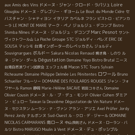
Loire
aux Amis des Vins
ドメーヌ・ジャン・クロード・ラパリュ
ドメーヌ・グレゴリー・ギヨーム
Le Bout du Monde
セ
Glouglou
Cidre
バスチャン・シャティヨン
イタリア
カベルネ フラン
ビストロ・ビアンカ
マーク・ペノ
ジョルジュ・デコンブ
ーラ
LE MONT DE MARIE
Bistro
Marc Pesnot
ドメーヌ・ジョルジュ・デコンブ
Shimba
Nîmes
サント
Groupe STC
ヴィクトワール山
La Pioche
ジョルディ・ペレズ
ERIC DE
台湾インポーターのレベッカさん
SOUSA
マッシモ
ジョルディ
ボルドー
Souvignargues
Nicolas Renaud
Sakura
焼き鳥・しのり
ル
Dégustation
Domaine Yoyo
Bistro Brutal
ニース
ネ・ジャン・ダール
STC Tours
台湾自然派ワイン試飲会
エッフェル塔
Macon
Sylvain
ロワール
Bruno
Richeaume
Domaine Philippe Delmée
Les Pénitentes
Schueller
DOMAINE DES FOULARDS ROUGES
フルーリー
ジャン・フォ
Domaine
ワヤール
Ramon
静岡
Marie-Hélène BACAVE
岩田コキさん
Olivier Cousin
ドメーヌ・ル・ブ・デュ・モンド
Olivier Cohen
ダミア
ン・ビュロー
Taiwan la Deuxième Dégustation de Vin Nature
ドメー
アラン・アリエ
ヌ・セクスタン
ムーラン・ナ・ヴァン
Axel Prüfer
Jordy
ナルボンヌ
Sud-Ouest
DOMAINE
Perez
Jordy
ル・クロ・デ・ジャール
南ローヌ
NICOLAS CARMARANS
中山良則さん
ドメーヌ・ローラン・バ
ドメーヌ・デュ・ポッシブル
ルツ
Bistro MARUGO
Moulin à Vent