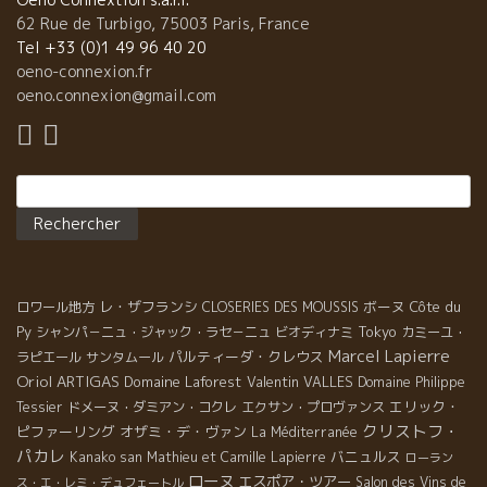
62 Rue de Turbigo, 75003 Paris, France
Tel +33 (0)1 49 96 40 20
oeno-connexion.fr
oeno.connexion@gmail.com
Rechercher :
レ・ザフランシ
ボーヌ
Côte du
ロワール地方
CLOSERIES DES MOUSSIS
Py
Tokyo
シャンパ－ニュ・ジャック・ラセ－ニュ
ビオディナミ
カミーユ・
Marcel Lapierre
パルティーダ・クレウス
ラピエール
サンタムール
Oriol ARTIGAS
Domaine Laforest
Valentin VALLES
Domaine Philippe
エリック・
Tessier
ドメーヌ・ダミアン・コクレ
エクサン・プロヴァンス
クリストフ・
ピファーリング
オザミ・デ・ヴァン
La Méditerranée
パカレ
バニュルス
Kanako san
Mathieu et Camille Lapierre
ローラン
ローヌ
エスポア・ツアー
Salon des Vins de
ス・エ・レミ・デュフェートル