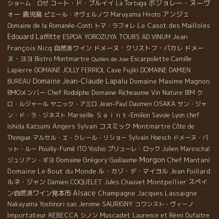
ボジョレー・ヌーヴ
コート・ド・ブルイイ
ショーム ロゼ
La Tortuga
ォー
アンジェ
鹿児島
ピエール・オヴェルノワ
Maruyama Hiroto
Le Casot des Mailloles
Domaine de la Romanée-Conti
トマ・ラフォレ
Edouard Laffitte
Jean
ESPOA YOROZUYA TOURS
AD VINUM
François Nicq
自然派ワイン
ドメーヌ・クリストフ・パカレ
ドメー
ヌ・ヨヨ
Escarpolette
Bistro Montmartre
Camille
Quilles de Joie
Lapierre
DOMAINE JOLLY FERRIOL
Cave Fujiki
DOMAINE DAMIEN
Domaine Jean-Claude Lapalu
Domaine Maxime Magnon
BUREAU
BMOメンバー
Domaine Richeaume
Chef Rodolphe
Vin Nature BIM
ク
OSAKA
ロ・ルジャール
ヤニック・アミロ
Jean-Paul Daumen
サン・ジャ
Ｓａｉｎｔ-Emilion
Lyon chef
ン・ド・ラ・ジネスト
Marseille
Savoie
Angers
Ishida Katsumi
コスミック
Montmartre
Sylvain
Côte de
Thongue
マルセル・エ・クレール・リショー
Sylvain Hoesch
ドメーヌ・パ
Pouilly-Fumé
ット・ルー
ITO Yoshio
プリューレ・ロック
Julien Mareschal
Morgon
Domaine Grégory Guillaume
Chef Mantani
ジュリアン・ギヨ
Domaine Le Bout du Monde
ル・カゾ・デ・マイヨル
Jean Foillard
ルネ・ジャン
Montpellier
スペイ
Damien COQUELET
Jules Chauvet
Alsace
ン自然派ワイン見本市
Champagne Jacques Lassaigne
Jerome SAURIGNY
Nakayama Yoshinori san
コワンスト・ヴィーノ
Importateur REBECCA
Muscadet
シノン
Laurence et Rémi Dufaitre