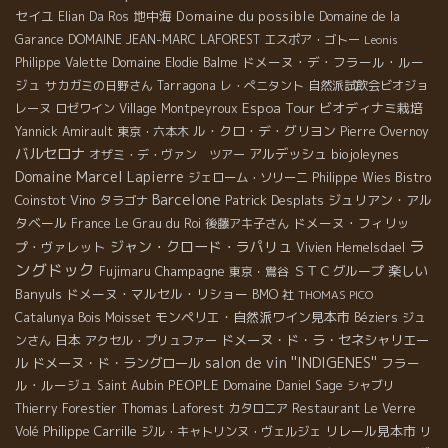
セイユ
地中海
Domaine du possible
Elian Da Ros
Domaine de la
Garance
DOMAINE JEAN-MARC LAFOREST
エスポア・ゴトー
Leonis
ドメーヌ・デ・フラール・ルー
Philippe Valette
Domaine Elodie Balme
ジュ
サカガミの日野さん
Tarragona
レ・ぺニタント
自然派試飲会ビオジョ
Espoa Tour
ビオディナミ栽培
レーヌ
ロゼワイン
Village Montpeyroux
ル・クロ・デ・グリヨン
Yannick Amirault
東京・六本木
Pierre Overnoy
バルセロナ
アルデッシュ
biojoleynes
オザミ・デ・ヴァン ツアー
Domaine Marcel Lapierre
Bistro
ジェローム・ソリーニ
Philippe Wies
Barcelone
Coinstot Vino
Patrick Desplats
ジュリアン・アル
タラゴナ
タベール
ドメーヌ・フィリッ
France
Le Grau du Roi
後藤アキ子さん
ラ
ジャン・クロード・ラパリュ
プ・ヴァレット
Vivien Hemelsdael
ングドック
Champagne
ＳＴＣグループ
楽しい
Fujimaru
東京・鴬谷
Banyuls
ドメーヌ・マルセル・リショー
BMO 社
THOMAS PICO
モンペリエ・自然派ワイン見本市
Catalunya
Bois Moisset
Béziers
ジュ
日本
ドメーヌ・ド・ラ・セネシャリエー
ンさん
アクセル・プリュファー
salon de vin ''INDIGENES''
ル
ドメーヌ・ド・ラングロール
フラー
ル・ルージュ
PEOPLE
Saint Aubin
Domaine Daniel Sage
シャブリ
Thierry Forestier
Thomas Laforest
カタロニア
Restaurant Le Verre
Philippe Carrille
リレール見本市
Volé
ジル・キャトリンヌ・ヴェルジェ
リ