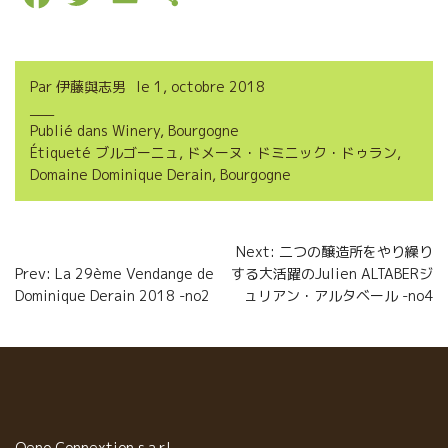
a
w
m
a
c
i
a
r
Par
伊藤與志男
le
1, octobre 2018
e
t
i
t
Publié dans
Winery
,
Bourgogne
b
t
l
a
Étiqueté
ブルゴーニュ
,
ドメーヌ・ドミニック・ドゥラン
,
o
e
g
Domaine Dominique Derain
,
Bourgogne
o
r
e
Navigation
k
r
Next: 二つの醸造所をやり繰り
Prev: La 29ème Vendange de
する大活躍のJulien ALTABERジ
de
Dominique Derain 2018 -no2
ュリアン・アルタベール -no4
l’article
Oeno Connextion s.a.r.l.