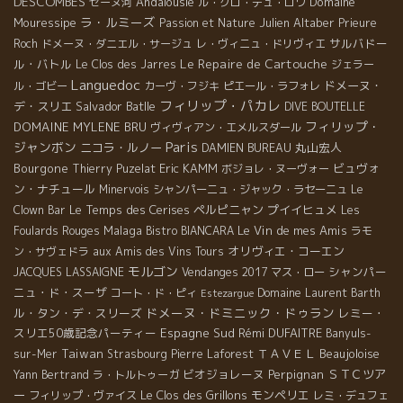
DESCOMBES
Andalousie
Domaine
セーヌ河
ル・グロ・デュ・ロワ
ラ・ルミーズ
Mouressipe
Julien Altaber
Passion et Nature
Prieure
サルバドー
Roch
ドメーヌ・ダニエル・サージュ
レ・ヴィニュ・ドリヴィエ
Le Repaire de Cartouche
ル・バトル
Le Clos des Jarres
ジェラー
Languedoc
ドメーヌ・
ル・ゴビー
カーヴ・フジキ
ピエール・ラフォレ
フィリップ・パカレ
デ・スリエ
Salvador Batlle
DIVE BOUTELLE
フィリップ・
DOMAINE MYLENE BRU
ヴィヴィアン・エメルスダール
Paris
ジャンボン
ニコラ・ルノー
丸山宏人
DAMIEN BUREAU
Bourgone
Eric KAMM
ビュヴォ
Thierry Puzelat
ボジョレ・ヌーヴォー
ン・ナチュール
Minervois
シャンパーニュ・ジャック・ラセーニュ
Le
Le Temps des Cerises
ペルピニャン
プイイヒュメ
Clown Bar
Les
Malaga
Le Vin de mes Amis
Foulards Rouges
Bistro BIANCARA
ラモ
オリヴィエ・コーエン
ン・サヴェドラ
aux Amis des Vins Tours
モルゴン
シャンパー
JACQUES LASSAIGNE
Vendanges 2017
マス・ロー
ニュ・ド・スーザ
コート・ド・ピィ
Domaine Laurent Barth
Estezargue
ドメーヌ・ドミニック・ドゥラン
ル・タン・デ・スリーズ
レミー・
スリエ50歳記念パーティー
Espagne Sud
Rémi DUFAITRE
Banyuls-
Taiwan
ＴＡＶＥＬ
Beaujoloise
sur-Mer
Strasbourg
Pierre Laforest
ビオジョレーヌ
Perpignan
ＳＴＣツア
Yann Bertrand
ラ・トルトゥーガ
ー
Le Clos des Grillons
モンペリエ
フィリップ・ヴァイス
レミ・デュフェ