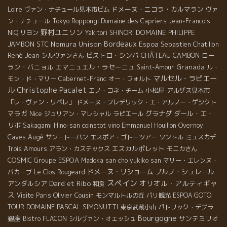
ドメーヌ・ニコラ・カルマラン
Loire
ヴァン・ナチュール見本市ビム
ヴァ
ン・ナチュール
Tokyo Roppongi
Domaine des Capriers
Jean-Francois
野村ユニソン
DOMAINE PHILIPPE
NIQ
リヨン
Yakitori SHINORI
Bordeaux
JAMBON
STC
Nomura Unison
Espoa
Sebastien Chatillon
René Jean
ビストロ・シンバ
CHÂTEAU CAMBON
ロー
シルヴァンさん
ラン・バニョル
エマニュエル・ラセーニュ
Granada
Saint-Amour
ル・
マルセル・ラピエー
モン・ド・マリー
Cabernet-Franc
オー・フォルト
Christophe Pacalet
ル
小松屋
エノ・コネ・チーム
アルザス見本市
「レ・ヴァン・リベレ」
ドメーヌ・フレデリック・エ・アルノー・ゲシクト
マラガ
Nice
グラナダ
ダール・エ・
ジュリアン・マレシャル
ラピエール
リボ
Sakagami Hino-san
coinstot vino
Emmanuel Houillon Overnoy
Caves Augé
サン・トーバン
エスポア・ゴトーツアー
ソントル
ミュスカデ
エスカルポレット
Trois Amours
アラン・カステックス
モニカさん
COSMIC
Groupe ESPOA
Madoka san
cho yukiko san
マリー・エレンヌ・
ドメーヌ・リショーム
ブルノ・シュレール
バカーブ
Le Clos Rougeard
スペイン
Dard et Ribo
オリオル・アルティギャ
アンダルシア
和食
ス
Olivier Cousin
Visite Paris
モンマルトルの丘
パリ観光
ESPOA GOTO
DOMAINE PASCAL SIMONUTTI
TOUR
東京武蔵小山
パトリック・デプラ
Bourgogne
銀座
サンテミリオ
Bistro FLACON
シルヴァン・オエッシュ