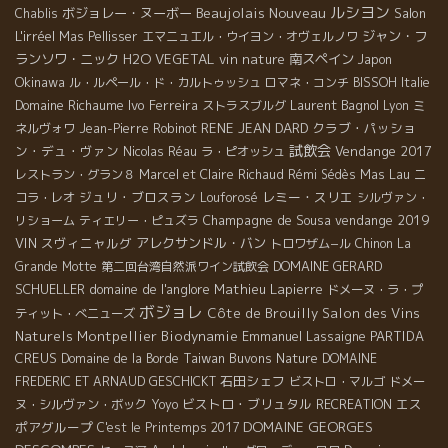
ルシヨン
Beaujolais Nouveau
ボジョレー・ヌーボー
Salon
Chablis
L'irréel
ジャン・フ
Mas Pellisser
エマニュエル・ウイヨン・オヴェルノワ
ランソワ・ニック
H2O VEGETAL
vin nature
南スペイン
Japon
Okinawa
ル・ルペール・ド・カルトゥッシュ
ロマネ・コンチ
BISSOH
Italie
Domaine Richaume
Ivo Ferreira
Laurent Bagnol
ストラスブルグ
Lyon
ミ
RENE JEAN DARD
クラブ・パッショ
ネルヴォワ
Jean-Pierre Robinot
試飲会
ン・デュ・ヴァン
Vendange 2017
Nicolas Réau
ラ・ピオッシュ
Mas Lau
レストラン・グラン８
Marcel et Claire Richaud
Rémi Sédès
ニ
ジュリ・ブロスラン
レミー・スリエ
コラ・レオ
Louforosé
シルヴァン・
Champagne de Sousa
vendange 2019
リショーム
ティエリー・ピュズラ
VIN
スヴィニャルグ
アレクサンドル・バン
トロワザム−ル
Chinon
La
DOMAINE GERARD
Grande Motte
第二回台湾自然派ワイン試飲会
SCHUELLER
domaine de l'anglore
Mathieu Lapierre
ドメーヌ・ラ・プ
ボジョレ
Côte de Brouilly
Salon des Vins
ティット・べニューズ
Naturels Montpellier
Biodynamie
Emmanuel Lassaigne
PARTIDA
CREUS
Taiwan Buvons Nature
Domaine de la Borde
DOMAINE
石田シェフ
FREDERIC ET ARNAUD GESCHICKT
ビストロ・マルゴ
ドメー
ビストロ・ブリュタル
エス
ヌ・シルヴァン・ボック
Yoyo
RECREATION
DOMAINE GEORGES
ポアグループ
C'est le Printemps 2017