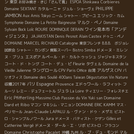
ン
東京
Corbieres
お好み焼き・きじ「さんて寛」
ESPOA Shinkawa
PHILIPPE
カタルーニャ
Domaine SEXTANT
ジュル・ショーヴェ
JAMBON
エリック・カム
Aux Amis Tokyo
ニーム
シャトー・プピーユ
マルク・ぺノ
Symphonie
Domaine
Domaine La Petite Baigneuse
ワイン見本市「アンデ
Sylvain Bock
Loïc ROURE
DOMINIQUE DERAIN
ィジェンヌ」
JAJAKISTAN
Denis Pesnot
Alain Castex
ドゥニ・ペノ
DOMAINE MARCEL RICHAUD
Catalogne
東京フレンチ
B.B.B. ボジョレ
ドメーヌ・ミレン
試飲会
シャトー・カンボン
質販スーパー
Bistro Simba
ヌ・ブリュ
エスポア
ルペール・ド・カルトゥッシュ
ジャジャキスタン
コート・ド・トング
コート・デュ・ピ
Fleurie
タヴェル
Domaine de la
ラングロール
アルザス
Vieille Julienne
台湾
CPV Paris Office
CPV パ
Domaine des Soulié 400ans
リオフィス
Taiwan Dégustation Vin Nature
Espagne
パリ
Provence
収穫2017年
エドゥワール・ラフィット
フ
ジュラ
ルーリ
レミー・デュフェートル
La Loire
ティエリー・フォレスチエ
Eric Pfifferling
Domaine
Massimo
Club Passion du Vin
Yuki san
Dard et Ribo
DOMAINE ERIC KAMM
マコン
マキシム・マニョン
マス・
Jean-Claude LAPALU
ル・ヴァン・ドゥ・メザミ
ぺリセール
ビスト
Jura
ロ・シャンブルノワール
ドメーヌ・バティスト・クザン
Gilles et
ドメーヌ・ダール・エ・リボ
Catherine Vergé
ビストロ・フラコン
Domaine Christophe Pacalet
沖縄
九州
ル・ブ・デュ・モンド
マル