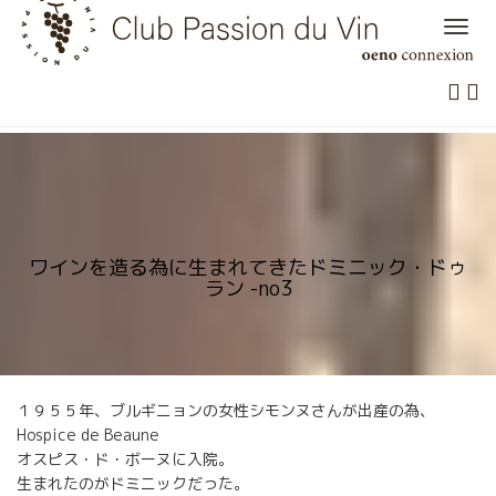
Skip
to
content
ワインを造る為に生まれてきたドミニック・ドゥ
ラン -no3
１９５５年、ブルギニョンの女性シモンヌさんが出産の為、
Hospice de Beaune
オスピス・ド・ボーヌに入院。
生まれたのがドミニックだった。