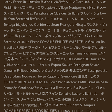
Jordy Perez
第二回台湾自然派ワイン試飲会
リヨン
Cidre
野村ユニソン諏
Nice
ドメー
訪本社
ル・グロ・デュ・ロワ
Lapierre
Village Montpeyroux
l'anglore
ヌ・エリック・カム
Le Clos des Grillons
ブルノ・シュレー
ル
BMOメンバー
Yann Bertrand
マルセル・エ・クレール・リショー
La
biojoleynes
Corbieres
Jean François Nicq
Tortuga
コワンスト・ヴィ
マルセル・ラ
ーノ
ドゥニ・ペノ
ローランス・エ・レミ・デュフェイトル
フィリップ・パカレ
ピエール
ドメーヌ・デュ・ポッシブル
Eau
Forte
ソントル
La Pioche
DOMAINE PHILIPPE VALETTE
Le Grau du Roi
マーク・ペノ
Brouilly
パリ観光
ビストロ・シャンブルノワール
アクセル・
ワイ
ビオディナミ栽培
カタルーニャ
Domaine Richaume
プリュファー
ン見本市「アンディジェンヌ」
タヴェル
STC Tours
ITO Yoshio
cho
Espoa
Perpignan
yukiko san
レストラン・グラン８
Sakura
Savoie
モルゴン村
Escarpolette
Domaine Philippe Delmée
レピュブリック広場
Beaujolais Nouveau
Symphonie
Tokyo Roppongi
焼き鳥・しのり
Salvador Batlle
ESPOA YOROZUYA TOURS
Le Clown Bar
Domaine de la
コスミック
Romanée-Conti
シルヴァンさん
アルザス見本市「レ・ヴァン・
南スペイン
ル・タ
リベレ」
ラ・トルトゥーガ
Domaine Laurent Barth
ン・デ・スリーズ
小松屋
ジェローム・ソリーニ
ジュリアン・マレシャル
プロヴァンス
Angers
サンテミリオン
台湾自然派ワイン試飲会
DOMAINE DES FOULARDS ROUGES
エノ・コネ・チーム
THOMAS PICO