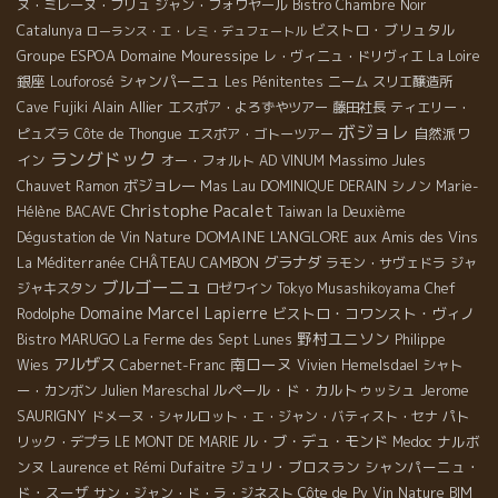
ヌ・ミレーヌ・ブリュ
ジャン・フォワヤール
Bistro Chambre Noir
ビストロ・ブリュタル
Catalunya
ローランス・エ・レミ・デュフェートル
Groupe ESPOA
Domaine Mouressipe
レ・ヴィニュ・ドリヴィエ
La Loire
銀座
シャンパーニュ
Louforosé
Les Pénitentes
ニーム
スリエ醸造所
Alain Allier
Cave Fujiki
エスポア・よろずやツアー
藤田社長
ティエリー・
ボジョレ
自然派ワ
ピュズラ
Côte de Thongue
エスポア・ゴトーツアー
ラングドック
イン
Massimo
オー・フォルト
AD VINUM
Jules
ボジョレー
Mas Lau
Chauvet
Ramon
DOMINIQUE DERAIN
シノン
Marie-
Christophe Pacalet
Hélène BACAVE
Taiwan la Deuxième
DOMAINE L'ANGLORE
aux Amis des Vins
Dégustation de Vin Nature
CHÂTEAU CAMBON
グラナダ
La Méditerranée
ラモン・サヴェドラ
ジャ
ブルゴーニュ
ジャキスタン
ロゼワイン
Tokyo Musashikoyama
Chef
Domaine Marcel Lapierre
ビストロ・コワンスト・ヴィノ
Rodolphe
野村ユニソン
Bistro MARUGO
La Ferme des Sept Lunes
Philippe
アルザス
南ローヌ
Wies
Cabernet-Franc
Vivien Hemelsdael
シャト
ルペール・ド・カルトゥッシュ
Jerome
ー・カンボン
Julien Mareschal
SAURIGNY
ドメーヌ・シャルロット・エ・ジャン・バティスト・セナ
パト
ル・ブ・デュ・モンド
ナルボ
リック・デプラ
LE MONT DE MARIE
Medoc
ンヌ
ジュリ・ブロスラン
シャンパーニュ・
Laurence et Rémi Dufaitre
ド・スーザ
サン・ジャン・ド・ラ・ジネスト
Côte de Py
Vin Nature BIM