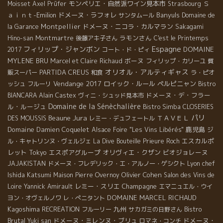
モンペリエ・自然派ワイン見本市
Ｓ
Moisset
Axel Prüfer
Strasbourg
ａｉｎｔ-Emilion
ドメーヌ・ラフォレ
Banyuls
サンタムール
Domaine de
Montpellier
ドメーヌ・ニコラ・カルマラン
la Garance
Sakagami
Montmartre
ラモンさん
Hino-san
後藤アキ子さん
C'est le Printemps
Espagne
フィリップ・ジャンボン
DOMAINE
2017
コート・ド・ピィ
MYLENE BRU
ボーヌ
Marcel et Claire Richaud
フィリップ・カリーユ
質
オリオル・アルティギャス
PARTIDA CREUS
販スーパー
和食
ラ・ピオ
Vendange 2017
ロイック・ルール
ペルピニャン
ッシュ
フルーリ
Bistro
ドメーヌ・デ・フラー
BIANCARA
Alain Castex
ヴィニ・シュッド見本市
Domaine de la Sénèchalière
ル・ルージュ
Bistro Simba
CLOSERIES
Jura
パリ
Beaune
ＴＡＶＥＬ
DES MOUSSIS
レミー・デュフェートル
Domaine Damien Coquelet
鹿児島
Alsace Foire "Les Vins Libérés"
ジ
エスカルポ
ル・キャトリンヌ・ヴェルジェ
La Dive Bouteille
Prieure Roch
レット
Tokyo
エスポアグループ
オリヴィエ・クザン
ビオジョレーヌ
Lyon chef
JAJAKISTAN
ドメーヌ・フレデリック・エ・アルノー・ゲシクト
Ishida Katsumi
Olivier Cohen
Maison Pierre Overnoy
Salon des Vins de
レミー・スリエ
Champagne
Loire
Yannick Amirault
エマニュエル・ウイ
DOMAINE MARCEL RICHAUD
ヨン・オヴェルノワ
レ・ぺニタント
Kagoshima
九州
Bistro
RECREATION
フルーリー
サカガミの日野さん
Brutal
ドメーヌ・ミレンヌ・ブリュ
ドメーヌ・
Yuki san
ロマネ・コンチ