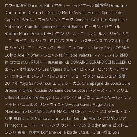
Dard et Ribo
試飲会
マチュー・ラピエール
Domaine
ロワール地方
Dominique Derain
La Grande Motte
Sylvain Hoesch
Domaine des
ジャン・フランソワ・ニック
Capriers
Domaine La Petite Baigneuse
Laurent Bagnol
ローラン・バニョル
Mathieu et Camille Lapierre
Rhône
Marc Pesnot
モルゴン
ダール・エ・リボ、ルネ・ジャン
カミ
ーユ・ラピエール
シェフ・ロドルフ
アラン・カステックス
モンマルトルの
OSAKA
丘
シャンパーニュ・ジャック・ラセーニュ
Domaine Jacky Preys
Loire
Axel Prϋfer
アシニャン村
Philippe Valette
トマ・ラフォレ
BMO
ボルドー
DOMAINE GERARD SCHUELLER
社
カナコさん
東京武蔵小山
ピ
エール・オヴェルノワ
Les Vignes d'Olivier
ビストロ・ビアンカーラ
ヴァ
クラブ・パッション・デュ・ヴァン
石田シェフ
収穫
ン・ナチュール
2017年
エリック・カム
Champagne de Sousa
Julie
Yoyo
Saint-Amour
Brosselin
Olivier Cousin
ドメーヌ・デ・スリエ
Domaine des Griottes
ジュラ
エドゥワール・ラフ
Gilles et Catherine Vergé
ジュリアン・ギヨ
ィット
バニュルス
Caves Augé
サントヴィクトワール山
Bistro
ダール・エ・
Montmartre
DOMAINE JEAN-MARC LAFOREST
トマ・ピコ
リボ
萬谷シェフ
Nomura Unison
Le Bout du Monde
アンダルシア
コート・ド・トング
Biodynamie
ビストロ・
Tarragona
サン・トーバン
シンバ
東京・六本木
Domaine de la Borde
ジュル・ショーヴェ
Bois