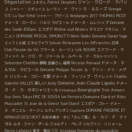
Dégustation
ジャン・クロード・ラパリ
Patrick Desplats
ユキさん
ュ
ラ・ルミーズ
Groupe
シャトー・エギュイユ
ムーラン・ナ・ヴァン
STC
THOMAS PICOT
La Tour Eiffel
シャトー・プピーユ
Vendanges 2017
ドメーヌ・ムレシップ
Domaine
ドメーヌ・ローラン・バルツ
ラピエール
Rhône sud
des Soulié 400ans
エスポア
Béziers
タラゴナ
マキシム・マ
DOMAINE PASCAL SIMONUTTI
ニョン
Rémi Sédès
Domaine Daniel Sage
Les Affranchis
日本
エッフェル塔
ミネルヴォワ
Sylvain Richeaume
Club Passion du Vin
フラール・ルージュ
Loïc ROURE
エドワード・ラ
フィット
ル・クロ・デ・ジャール
ル・ルペール・ド・カルトゥッシュ
Sebastien Chatillon
Nicolas Renaud
ドメーヌ・マ
静岡
加藤さん
福岡
ルセル・ラピエール
ル・ヴァン・ドゥ・メザ
Domaine Philippe Tessier
大阪
ミ
ドメーヌ・フィリップ・ヴァレット
ジェラール・ゴビー
Chablis
Domaine Jean-Claude Lapalu
Valentin VALLES
楽しい
ドメー
Jordy
Bourgogne
ヌ・ド・ラ・セネシャリエール
Trois Amours
Estezargue
Domaine Dard et Ribo
Ivo Ferreira
Aux Amis Tokyo
ERIC DE SOUSA
Muscadet
Sud-Ouest
St Jean de la Ginest
エスポア・ゴトー
ドメー
ヌ・ダニエル・サージュ
ルクレアシオン
DOMAINE FREDERIC ET
Capitaine
ル・カゾ・デ・マイ
ARNAUD GESCHICKT
お好み焼き・きじ「さんて寛」
ヨル
ルネ・ジャン・ダール
ジョルディ・ペレズ
シルヴァン・リショーム
STC
Domaine du possible
Pierre Laforest
東京・鴬谷
Assignan