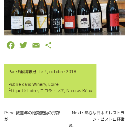
F
T
E
P
a
w
m
a
c
i
a
r
Par
伊藤與志男
le
4, octobre 2018
e
t
i
t
Publié dans
Winery
,
Loire
b
t
l
a
Étiqueté
Loire
,
ニコラ・レオ
,
Nicolas Réau
o
e
g
o
r
e
Navigation
Prev: 数億年の地殻変動の形跡
Next: 熱心な日本のレストラ
k
r
が
ン・ビストロ経営
de
者、