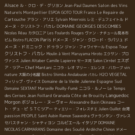
Alsace
ル・クロ・デ・グリヨン
Salon des Vins
Jean-Paul Daumen
Le Repaire de
Naturels Montpellier
ESPOA GOTO TOUR
France
Cartouche
アラン・アリエ
ド
Sylvain
Minervois
レミ・デュフェイトル
DOMAINE GEORGES DESCOMBES
メーヌ・クリストフ・パカレ
Nicolas Réau
カタロニア
Les Foulards Rouges
ヴァン・ナチュール見本市
Paris
ド
ドメーヌ・ジャン・クロード・ラパリュ
ビム
Bistro FLACON
メーヌ・ドミニック・ドゥラン
Espoa Tour
ジャン・フォワイヤール
クリストフ・パカレ
Moulin à Vent
Maruyama Hiroto
エクサン・プロ
Julien Altaber
Salon L'irréel
エスポ
ヴァンス
Camille Lapierre
セーヌ河
ア・ツアー
Chef Mantani
vin
ニコラ・レオ
マリー・エレンヌ・バカーブ
nature
Andalousie
H2O VEGETAL
大阪の小松屋
Bistro Shimba
パカレ
Domaine de la Vieille Julienne
Espagne Sud
フィリップ・ヴァイス
Pouilly-Fumé
ニコラ・ルノー
Le Temps
Domaine SEXTANT
Marseille
Languedoc
des Cerises
Jean Foillard
Granada
Côte de Brouilly
Morgon
ボジョレー・ヌーヴォー
Alexandre Bain
Okinawa
コー
ト・デュ・ピ
ＳＴＣツアー
台湾
ティエリー・フォレスチエ
Julien Guillot
passion
PEOPLE
Saint Aubin
Ramon Saavedra
ヴァランタン・ヴァレス
セバスチャン・シャティヨン
コルビエール
イタリア
DOMAINE
NICOLAS CARMARANS
Domaine des Soulié
Ardèche
Chinon
ドメー