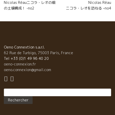
l’article
Nicolas Réauニコラ・レオの畑
Nicolas Réau
の土壌構成！ -no2
ニコラ・レオを訪ねる –no4
Oeno Connextion s.a.r.l.
62 Rue de Turbigo, 75003 Paris, France
Tel +33 (0)1 49 96 40 20
oeno-connexion.fr
oeno.connexion@gmail.com
Rechercher :