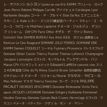
ルシヨン
レ・ザフランシ
Eric KAMM
プリューレ・ロック
Quilles de Joie
Philippe Carrille
プイイヒュメ
Catalogne
Jean-Pierre Robinot
Lyon
Narbonne
コート・ド・ブルイイ
エマニュエル・
Glouglou
Elian Da Ros
ラセーニュ
レミー・スリエ50歳記念パーティー
Italie
マチュー・エ・カ
Mathieu Lapierre
ドメーヌ・ジョルジュ・デコン
ミーユ・ラピエール
ブ
オザミ・デ・ヴァン
Bistro
リショーム ロゼ
CPV Paris Office
La
Coinstot Vino
Aux Amis
DAMIEN BUREAU
B.B.B. ボジョレ試飲会
Remise
DOMAINE ERIC
Le Clos Rougeard
DOMAINE JOLLY FERRIOL
Provence
KAMM
Damien COQUELET
シードル
Fujimaru
ストラスブルグ
Domaine Olivier Cousin
Champagne
Thierry Puzelat
Thomas Laforest
Jacques Lassaigne
アレクサンドル・バン
ビストロ・モンマルトル
Edouard Laffitte
スリ
Macon
CPV パリオフィス
メドック
coinstot vino
エ400年記念
Côte du Py
Rémy Soulié
Bruno Schueller
自然派試飲会
マルセル・ラピエ－ル
ドメーヌ・リショーム
Fleurie
ビオジョレーヌ
PHILIPPE
マラガ
Mas Pellisser
Thierry Forestier
カーヴ・フジキ
PACALET
GEORGES DESCOMBES
Domaine Richeaume
Visite Paris
Domaine Grégory Guillaume
JACQUES LASSAIGNE
Emmanuel
pépite
Domaine Sylvain Bock
Houillon Overnoy
Crozes-Hermitage
ビストロ・フ
ラコン
ドメーヌ・バティスト・クザン
ル・モン・ド・マリー