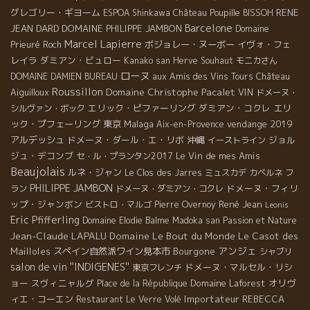
グレゴリー・ギヨーム
RENE
ESPOA Shinkawa
Château Poupille
BISSOH
Barcelone
JEAN DARD
DOMAINE PHILIPPE JAMBON
Domaine
Marcel Lapierre
ボジョレー・ヌーボー
イヴォ・フェ
Prieuré Roch
レイラ
ダミアン・ビュロー
Kanako san
Herve Souhaut
モニカさん
ローヌ
Château
DOMAINE DAMIEN BUREAU
aux Amis des Vins Tours
Roussillon
Domaine Christophe Pacalet
Aiguilloux
VIN
ドメーヌ・
エリック・ピファーリング
ダミアン・コクレ
エリ
シルヴァン・ボック
ック・プフェーリング
東京
Malaga
vendange 2019
Aix-en-Provence
アルデッシュ
ドメーヌ・ダール・エ・リボ
沖縄
ジョル
イーストライン
ジュ・デコンブ
Le Vin de mes Amis
セ・ル・プランタン2017
Beaujolais
ルネ・ジャン
Le Clos des Jarres
ミュスカデ
カベルネ フ
PHILIPPE JAMBON
ドメーヌ・フィリ
ラン
ドメーヌ・ダミアン・コクレ
ップ・ジャンボン
René Jean
ビストロ・マルゴ
Pierre Overnoy
Leonis
Eric Pfifferling
Domaine Elodie Balme
Madoka san
Passion et Nature
Jean-Claude LAPALU
Domaine Le Bout du Monde
Le Casot des
アンジェ
Mailloles
スペイン自然派ワイン見本市
Bourgone
シャブリ
salon de vin ''INDIGENES''
ドメーヌ・マルセル・リシ
東京フレンチ
ョー
スヴィニャルグ
Domaine Laforest
オリヴ
Place de la République
ィエ・コーエン
Importateur REBECCA
Restaurant Le Verre Volé