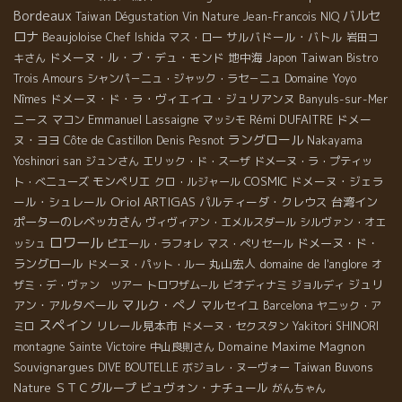
Bordeaux
バルセ
Taiwan Dégustation Vin Nature
Jean-Francois NIQ
ロナ
Beaujoloise
サルバドール・バトル
Chef Ishida
マス・ロー
岩田コ
ドメーヌ・ル・ブ・デュ・モンド
地中海
Taiwan
キさん
Japon
Bistro
Domaine Yoyo
Trois Amours
シャンパ－ニュ・ジャック・ラセ－ニュ
ドメーヌ・ド・ラ・ヴィエイユ・ジュリアンヌ
Nîmes
Banyuls-sur-Mer
ニース
Emmanuel Lassaigne
Rémi DUFAITRE
ドメー
マコン
マッシモ
ラングロール
ヌ・ヨヨ
Côte de Castillon
Denis Pesnot
Nakayama
Yoshinori san
ジュンさん
エリック・ド・スーザ
ドメーヌ・ラ・プティッ
モンペリエ
COSMIC
ドメーヌ・ジェラ
ト・べニューズ
クロ・ルジャール
Oriol ARTIGAS
ール・シュレール
パルティーダ・クレウス
台湾イン
ポーターのレベッカさん
ヴィヴィアン・エメルスダール
シルヴァン・オエ
ロワール
ドメーヌ・ド・
ッシュ
ピエール・ラフォレ
マス・ぺリセール
ラングロール
丸山宏人
domaine de l'anglore
ドメーヌ・パット・ルー
オ
ジュリ
ザミ・デ・ヴァン ツアー
トロワザム−ル
ビオディナミ
ジョルディ
マルク・ぺノ
アン・アルタベール
マルセイユ
Barcelona
ヤニック・ア
スペイン
リレール見本市
ミロ
ドメーヌ・セクスタン
Yakitori SHINORI
Domaine Maxime Magnon
montagne Sainte Victoire
中山良則さん
Souvignargues
Taiwan Buvons
DIVE BOUTELLE
ボジョレ・ヌーヴォー
Nature
ＳＴＣグループ
ビュヴォン・ナチュール
がんちゃん