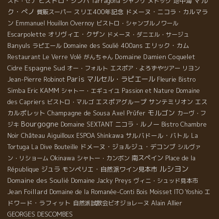
マル
ビストロ・シンバ
地中海
スト・セナ
Tarragona
シャブリ
メドック
ク・ぺノ
スリエ400年記念
ドメーヌ・ニコラ・カルマラ
質販スーパー
ン
Emmanuel Houillon Overnoy
ビストロ・シャンブルノワール
Escarpolette
オリヴィエ・クザン
ドメーヌ・ダニエル・サージュ
Banyuls
Domaine des Soulié 400ans
エリック・カム
ラピエール
Domaine Damien Coquelet
Restaurant Le Verre Volé
がんちゃん
Espagne Sud
Cidre
オー・フォルト
エスポア・よろずやツアー
リヨン
Paris
マルセル・ラピエール
Fleurie
Jean-Pierre Robinot
Bistro
Eric KAMM
Simba
シャトー・エギュイユ
Passion et Nature
Domaine
エスポアグループ
サンテミリオン
エス
des Capriers
ビストロ・マルゴ
モルゴン
カルポレット
Champagne de Sousa
Axel Prüfer
カーヴ・フ
Bourgogne
ニコラ・ルノー
ジキ
Domaine SEXTANT
Bistro Chambre
Château Aiguilloux
サルバドール・バトル
Noir
ESPOA Shinkawa
La
ドメーヌ・ジョルジュ・デコンブ
Tortuga
La Dive Bouteille
シルヴァ
Okinawa
南スペイン
ン・リショーム
シャトー・カンボン
Place de la
ルシヨン
ジュラ
モンペリエ・自然派ワイン見本市
République
Domaine des Soulié
Domaine Jacky Preys
ヴィニ・シュッド見本市
Jean Foillard
エ
Domaine de la Romanée-Conti
Bois Moisset
ITO Yoshio
ドワード・ラフィット
Alain Allier
自然派試飲会ビオジョレーヌ
GEORGES DESCOMBES