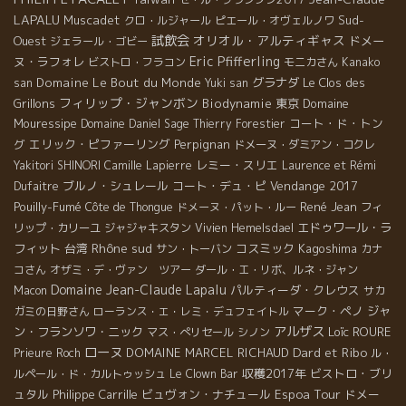
LAPALU
Muscadet
Sud-
クロ・ルジャール
ピエール・オヴェルノワ
試飲会
オリオル・アルティギャス
Ouest
ドメー
ジェラール・ゴビー
Eric Pfifferling
ヌ・ラフォレ
ビストロ・フラコン
モニカさん
Kanako
Domaine Le Bout du Monde
グラナダ
Le Clos des
san
Yuki san
フィリップ・ジャンボン
Grillons
Biodynamie
東京
Domaine
Mouressipe
コート・ド・トン
Domaine Daniel Sage
Thierry Forestier
グ
エリック・ピファーリング
Perpignan
ドメーヌ・ダミアン・コクレ
レミー・スリエ
Yakitori SHINORI
Camille Lapierre
Laurence et Rémi
ブルノ・シュレール
コート・デュ・ピ
Vendange 2017
Dufaitre
Pouilly-Fumé
René Jean
Côte de Thongue
ドメーヌ・パット・ルー
フィ
エドゥワール・ラ
リップ・カリーユ
ジャジャキスタン
Vivien Hemelsdael
Rhône sud
フィット
台湾
コスミック
Kagoshima
サン・トーバン
カナ
コさん
オザミ・デ・ヴァン ツアー
ダール・エ・リボ、ルネ・ジャン
Domaine Jean-Claude Lapalu
パルティーダ・クレウス
Macon
サカ
マーク・ペノ
ジャ
ガミの日野さん
ローランス・エ・レミ・デュフェイトル
アルザス
ン・フランソワ・ニック
Loïc ROURE
マス・ぺリセール
シノン
ローヌ
Dard et Ribo
DOMAINE MARCEL RICHAUD
Prieure Roch
ル・
収穫2017年
ビストロ・ブリ
ルペール・ド・カルトゥッシュ
Le Clown Bar
Espoa Tour
ュタル
Philippe Carrille
ビュヴォン・ナチュール
ドメー