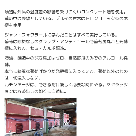
醸造は外気の温度差の影響を受けにくいコンクリート漕を使用。
蔵の中は整然としている。ブルイの古木はトロンコニック型の木
樽を使用。
ジャン・フォワラールに学んだことはすべて実行している。
葡萄は除梗なしのグラップ・アンティエールで葡萄房丸ごと発酵
槽に入れる。セミ・カルボ醸造。
勿論、醸造中のSO2添加はゼロ、自然酵母のみでのアルコール発
酵。
本当に綺麗な葡萄ばかりが発酵槽に入っている。葡萄以外のもの
は一切混入しない。
ルモンタージは、できるだけ優しく必要な時にやる。マセラッシ
ョンはお茶出しの如くに自然に。