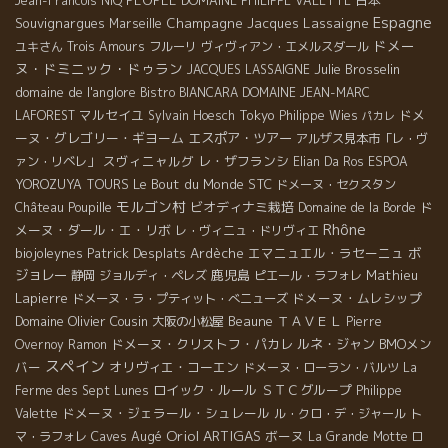
Jean-Francois NIQ
DOMAINE PHILIPPE VALETTE
Espagne
Souvignargues
Champagne Jacques Lassaigne
Marseille
ドメー
ユキさん
Trois Amours
フルーリ
ヴィヴィアン・エメルスダール
ヌ・ドミニック・ドゥラン
Julie Brosselin
JACQUES LASSAIGNE
domaine de l'anglore
Bistro BIANCARA
DOMAINE JEAN-MARC
マルセイユ
Tokyo
ドメ
LAFOREST
Sylvain Hoesch
Philippe Wies
パカレ
ーヌ・グレゴリー・ギヨーム
エスポア・ツアー
アルザス見本市「レ・ヴ
スヴィニャルグ
レ・ザフランシ
ァン・リベレ」
Elian Da Ros
ESPOA
Le Bout du Monde
STC
YOROZUYA TOURS
ドメーヌ・セクスタン
モルゴン村
ビオディナミ栽培
ド
Château Poupille
Domaine de la Borde
Rhône
メーヌ・ダール・エ・リボ
レ・ヴィニュ・ドリヴィエ
biojoleynes
Patrick Desplats
Ardèche
エマニュエル・ラセーニュ
ボ
ジョレー
鹿児島
Mathieu
静岡
ジョルディ・ペレズ
ピエール・ラフォレ
Lapierre
ドメーヌ・ムレシップ
ドメーヌ・ラ・プティット・べニューズ
Domaine Olivier Cousin
Beaune
ＴＡＶＥＬ
大阪の小松屋
Pierre
ドメーヌ・クリストフ・パカレ
ルネ・ジャン
BMOメン
Overnoy
Ramon
スペイン
バー
オリヴィエ・コーエン
ドメーヌ・ローラン・バルツ
La
ロイック・ルール
ＳＴＣグループ
Ferme des Sept Lunes
Philippe
ドメーヌ・ジェラール・シュレール
Valette
ル・クロ・デ・ジャール
ト
Oriol ARTIGAS
Caves Augé
ボーヌ
マ・ラフォレ
La Grande Motte
ロ