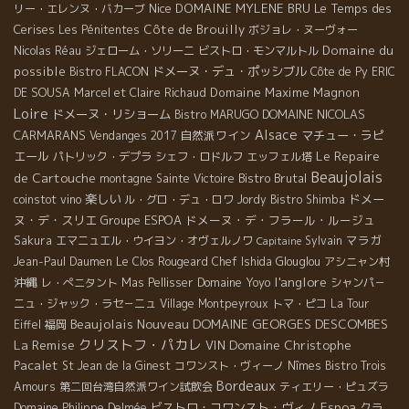
Nice
DOMAINE MYLENE BRU
Le Temps des
リー・エレンヌ・バカーブ
Cerises
Côte de Brouilly
Les Pénitentes
ボジョレ・ヌーヴォー
Domaine du
Nicolas Réau
ジェローム・ソリーニ
ビストロ・モンマルトル
possible
ドメーヌ・デュ・ポッシブル
Bistro FLACON
Côte de Py
ERIC
Domaine Maxime Magnon
DE SOUSA
Marcel et Claire Richaud
Loire
ドメーヌ・リショーム
DOMAINE NICOLAS
Bistro MARUGO
Alsace
CARMARANS
自然派ワイン
マチュー・ラピ
Vendanges 2017
Le Repaire
エール
パトリック・デプラ
シェフ・ロドルフ
エッフェル塔
Beaujolais
de Cartouche
Bistro Brutal
montagne Sainte Victoire
楽しい
ドメー
coinstot vino
ル・グロ・デュ・ロワ
Jordy
Bistro Shimba
ヌ・デ・スリエ
Groupe ESPOA
ドメーヌ・デ・フラール・ルージュ
マラガ
Sakura
エマニュエル・ウイヨン・オヴェルノワ
Sylvain
Capitaine
Jean-Paul Daumen
Le Clos Rougeard
Chef Ishida
Glouglou
アシニャン村
l'anglore
沖縄
Domaine Yoyo
レ・ぺニタント
Mas Pellisser
シャンパ－
ニュ・ジャック・ラセ－ニュ
Village Montpeyroux
トマ・ピコ
La Tour
Beaujolais Nouveau
DOMAINE GEORGES DESCOMBES
Eiffel
福岡
クリストフ・パカレ
La Remise
Domaine Christophe
VIN
Pacalet
St Jean de la Ginest
コワンスト・ヴィーノ
Nîmes
Bistro Trois
Bordeaux
Amours
第二回台湾自然派ワイン試飲会
ティエリー・ピュズラ
ビストロ・コワンスト・ヴィノ
Espoa
クラ
Domaine Philippe Delmée