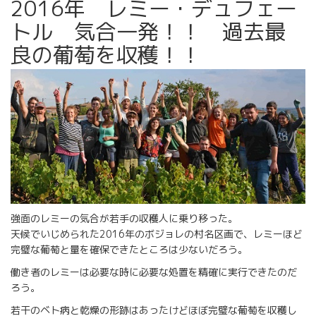
2016年 レミー・デュフェー
トル 気合一発！！ 過去最
良の葡萄を収穫！！
強面のレミーの気合が若手の収穫人に乗り移った。
天候でいじめられた2016年のボジョレの村名区画で、レミーほど
完璧な葡萄と量を確保できたところは少ないだろう。
働き者のレミーは必要な時に必要な処置を精確に実行できたのだ
ろう。
若干のベト病と乾燥の形跡はあったけどほぼ完璧な葡萄を収穫し