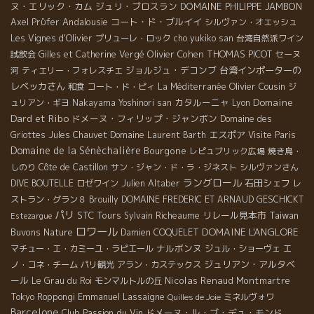
ヌ・エリック・カム
ジュリ・ブロスラン
DOMAINE PHILIPPE JAMBON
Andalousie
コート・ド・ブルイイ
Axel Prϋfer
シルヴァン・オエッシュ
Les Vignes d'Olivier
プリューレ・ロック
cho yukiko san
台湾自然派ワイン
Olivier Cohen
THOMAS PICOT
試飲会
Gilles et Catherine Vergé
セーヌ
ジョルジュ・デコンブ
台湾インポーターの
河
ティエリー・フォレスチエ
レベッカさん
Olivier Cousin
和食
コート・ド・ピィ
La Méditerranée
ジ
Domaine
カタルーニャ
ュリアン・ギヨ
Nakayama Yoshinori san
Lyon
Dard et Ribo
ドメーヌ・フィリップ・ジャンボン
Domaine des
エスポア
Griottes
Jules Chauvet
Domaine Laurent Barth
Visite Paris
Domaine de la Sénèchalière
Bourgone
レピュブリック広場
焼き鳥・
しのり
Côte de Castillon
サン・ジャン・ド・ラ・ジネスト
シルヴァンさん
ラングロール
Julien Altaber
石田シェフ
DIVE BOUTELLE
ロゼワイン
レ
ストラン・グラン８
Brouilly
DOMAINE FREDERIC ET ARNAUD GESCHICKT
パリ
STC Tours
リレール見本市
Taiwan
Sylvain Richeaume
Estezargue
ロワール
DOMAINE L'ANGLORE
Buvons Nature
Damien COQUELET
ナルボンヌ
マチュー・エ・カミーユ・ラピエール
ジュル・ショーヴェ
エ
ジュリアン・アルタベ
ノ・コネ・チーム
パリ観光
アラン・カステックス
ール
Nicolas Renaud
Montmartre
Le Grau du Roi
モンマルトルの丘
Emmanuel Lassaigne
Tokyo Roppongi
ミネルヴォワ
Quilles de Joie
Barcelone
Club Passion du Vin
ドメーヌ・ル・ブ・デュ・モンド