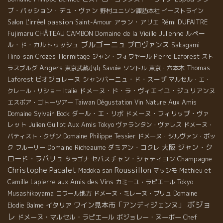
ブ・パッション・デュ・ヴァン
野村ユニソン諏訪本社
イーストライン
Salon L'irréel
passion
アラン・アリエ
Rémi DUFAITRE
Saint-Amour
CHÂTEAU CAMBON
Domaine de la Vieille Julienne
ルペー
Fujimaru
ブルゴーニュ
プロヴァンス
ル・ド・カルトゥッシュ
Sakagami
Hino-san
Crozes-Hermitage
ジャン・フォワヤール
Pierre Laforest
スト
Angers
ラスブルグ
東京武蔵小山
Savoie
ソントル
東京・六本木
Thomas
ビオジョレーヌ
シャンパーニュ・ド・スーザ
Laforest
マルセル・エ・
ドメーヌ・ド・ラ・ヴィエイユ・ジュリアンヌ
クレール・リショー
Italie
Aux Amis
エスポア・ゴトーツアー
Taiwan Dégustation Vin Nature
Domaine Sylvain Bock
ダール・エ・リボ
ドメーヌ・フィリップ・ヴァ
レット
Julien Guillot
Aux Amis Tokyo
ヴァランタン・ヴァレス
ドメーヌ・
バティスト・クザン
Domaine Philippe Tessier
ドメーヌ・シルヴァン・ボッ
大阪
ジャン・ク
Domaine Richeaume
ダミアン・コクレ
ク
フルーリー
ロード・ラパリュ
セバスチャン・シャティヨン
Champagne
タラゴナ
Christophe Pacalet
Roussillon
Madoka san
マッシモ
Mathieu et
aux Amis des Vins
Camille Lapierre
カミーユ・ラピエール
Tokyo
Musashikoyama
ロワール地方
ドメーヌ・ミレーヌ・ブリュ
Domaine
ボジョ
ワイン見本市「アンディジェンヌ」
イタリア
Elodie Balme
レ
ドメーヌ・マルセル・ラピエール
ボジョレー・ヌーボー
Chef