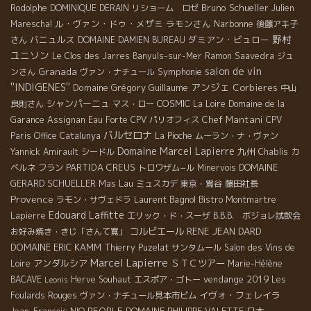
Bruno Schueller
Rodolphe
DOMINIQUE DERAIN
リショーム ロゼ
Julien
ル・ヴァン・ドゥ・メザミ
ラモンさん
Narbonne
Mareschal
後藤アキ子
野村
バニュルス
ダミアン・ビュロー
さん
DOMAINE DAMIEN BUREAU
ユニソン
Le Clos des Jarres
Banyuls-sur-Mer
Ramon Saavedra
ジュ
salon de vin
Granada
Symphonie
ンさん
ヴァン・ナチュール
''INDIGENES''
アンジェ
Domaine Grégory Guillaume
Corbieres
中山
シャンパーニュ
COSMIC
良則さん
マス・ロー
La Loire
Domaine de la
Chef Mantani
Garance
Assignan
Eau Forte
CPV パリオフィス
CPV
バルセロナ
Paris Office
Catalunya
La Pioche
ムーラン・ナ・ヴァン
Domaine Marcel Lapierre
九州
Yannick Amirault
シードル
Chablis
カ
PARTIDA CREUS
DOMAINE
ベルネ フラン
トロワザム−ル
Minervois
GERARD SCHUELLER
Mas Lau
ミュスカデ
東京・鴬谷
藤田社長
Provence
Laurent Bagnol
ラモン・サヴェドラ
Bistro Montmartre
Edouard Laffitte
Lapierre
エリック・ド・スーザ
B.B.B. ボジョレ試飲会
コルビエール
RENE JEAN DARD
お好み焼き・きじ「さんて寛」
DOMAINE ERIC KAMM
Thierry Puzelat
サンタムール
Salon des Vins de
Marcel Lapierre
アンダルシア
ＳＴＣツアー
Loire
Marie-Hélène
vendange 2019
BACAVE
Herve Souhaut
エスポア・ゴトー
Les
Leonis
イヴォ・フェレイラ
Foulards Rouges
ヴァン・ナチュール見本市ビム
PEOPLE
日本