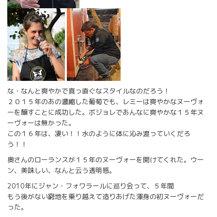
な・なんと爽やかで真っ直ぐなスタイルなのだろう！
２０１５年のあの濃縮した葡萄でも、レミーは爽やかなヌーヴォ
ーを醸すことに成功した。ボジョレであんなに爽やかな１５年ヌ
ーヴォーは無かった。
この１６年は、凄い！！水のように体に沁み渡っていくだろ
う！！
奥さんのローランスが１５年のヌーヴォーを開けてくれた。ウー
ン、美味しい、なんと云う透明感。
2010年にジャン・フォワラールに巡り会って、５年間
もう後がない窮地を乗り越えて造りあげた渾身の初ヌーヴォーだ
った。