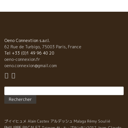
l’article
Oeno Connextion s.a.r.l.
62 Rue de Turbigo, 75003 Paris, France
Tel +33 (0)1 49 96 40 20
oeno-connexion.fr
oeno.connexion@gmail.com
Rechercher :
プイイヒュメ
アルデッシュ
Malaga
Rémy Soulié
Alain Castex
PHILIPPE PACALET
Jean-Claude
Taiwan
セ・ル・プランタン2017