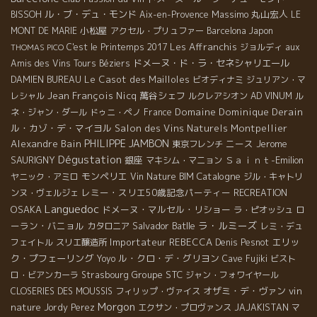
ル・ブ・デュ・モンド
Massimo
丸山宏人
BISSOH
Aix-en-Provence
LE
小松屋
MONT DE MARIE
アクセル・プリュファー
Barcelona
Japon
Les Affranchis
C'est le Printemps 2017
ジョルディ
aux
THOMAS PICO
ドメーヌ・ド・ラ・セネシャリエール
Amis des Vins Tours
Béziers
Le Casot des Mailloles
DAMIEN BUREAU
ビオディナミ
ジュリアン・マ
Jean François Nicq
萬谷シェフ
レシャル
ルクレアシオン
AD VINUM
ル
Domaine Dominique Derain
ネ・ジャン・ダール
ドゥニ・ペノ
France
ル・カゾ・デ・マイヨル
Salon des Vins Naturels Montpellier
PHILIPPE JAMBON
Alexandre Bain
ニース
Jerome
東京フレンチ
Dégustation
SAURIGNY
銀座
Ｓａｉｎｔ-Emilion
マキシム・マニョン
モンペリエ
Catalogne
ヤニック・アミロ
Vin Nature BIM
ジル・キャトリ
レミー・スリエ50歳記念パーティー
ンヌ・ヴェルジェ
RECREATION
Languedoc
OSAKA
ドメーヌ・マルセル・リショー
ロ
ラ・ピオッシュ
ラ・ルミーズ
ーラン・バニョル
Salvador Batlle
カタロニア
レミ・デュ
Importateur REBECCA
エリッ
フェイトル
スリエ醸造所
Denis Pesnot
ク・プフェーリング
ル・クロ・デ・グリヨン
Yoyo
Cave Fujiki
ビスト
Groupe STC
ロ・ビアンカーラ
Strasbourg
ジャン・フォワイヤール
オザミ・デ・ヴァン
vin
CLOSERIES DES MOUSSIS
フィリップ・ヴァイス
Morgon
nature
Jordy Perez
エクサン・プロヴァンス
JAJAKISTAN
マ