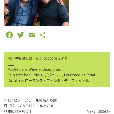
F
T
E
P
a
w
m
a
c
i
a
r
Par
伊藤與志男
le
3, octobre 2016
e
t
i
t
Publié dans
Winery
,
Beaujolais
b
t
l
a
Étiqueté
Beaujolais
,
ボジョレー
,
Laurence et Rémi
o
e
g
Dufaitre
,
ローランス・エ・レミ・デュフェイトル
o
r
e
Navigation
k
r
Prev: ピノ・ノワールの名人が故
郷ボジョレのテロワールとガメ
de
品種に向き合う！！
Next: BISSOH