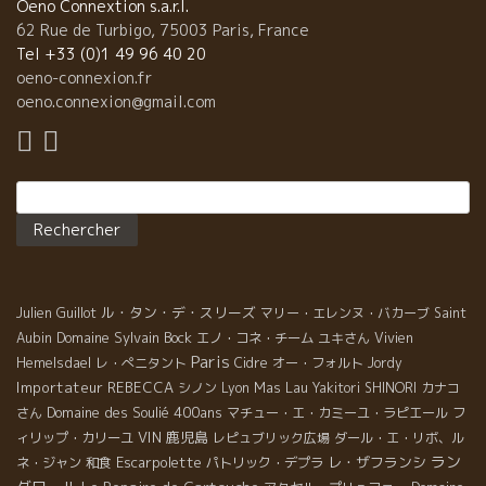
Oeno Connextion s.a.r.l.
62 Rue de Turbigo, 75003 Paris, France
Tel +33 (0)1 49 96 40 20
oeno-connexion.fr
oeno.connexion@gmail.com
Rechercher :
ル・タン・デ・スリーズ
Julien Guillot
マリー・エレンヌ・バカーブ
Saint
Domaine Sylvain Bock
Aubin
エノ・コネ・チーム
ユキさん
Vivien
Paris
Hemelsdael
レ・ぺニタント
Cidre
オー・フォルト
Jordy
Importateur REBECCA
Mas Lau
シノン
Lyon
Yakitori SHINORI
カナコ
Domaine des Soulié 400ans
さん
マチュー・エ・カミーユ・ラピエール
フ
VIN
鹿児島
ィリップ・カリーユ
レピュブリック広場
ダール・エ・リボ、ル
ラン
Escarpolette
レ・ザフランシ
ネ・ジャン
和食
パトリック・デプラ