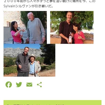
２０００年前から人々がずっと夢を追い続けた場所を今、この
Sylvainシルヴァンが引き継いだ。
F
T
E
P
a
w
m
a
c
i
a
r