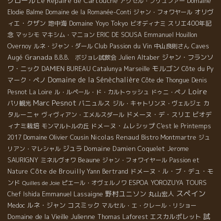
グロール
Le Repaire de Cartouche
アクセル・プリュファー
Domaine
オリヴ
Elodie Balme
Domaine de la Romanée-Conti
ジャン・フォワヤール
ィエ・クザン
地中海
Domaine Yoyo
Tokyo
スリエ400年記
ビオディナミ
念
マッシモ
マキシム・マニョン
ERIC DE SOUSA
Emmanuel Houillon
Club Passion du Vin
Caves
Overnoy
ルネ・ジャン・ダール
中山良則さん
Augé
Granada
Julien Altaber
ジャン・フランソ
B.B.B. ボジョレ試飲会
モルゴン
ワ・ニック
Côte du Py
DAMIEN BUREAU
Catalunya
Marseille
Domaine de la Sénèchalière
マーク・ペノ
Côte de Thongue
Denis
Loire
Pesnot
La Loire
ル・ルペール・ド・カルトゥッシュ
ドゥニ・ペノ
Marc Pesnot
バニュルス
カ
パリ観光
ジル・キャトリンヌ・ヴェルジェ
タルーニャ
ドメーヌ・デ・スリエ
ビオデ
ヴィヴィアン・エメルスダール
ィナミ栽培
ドメーヌ・ムレシップ
モンマルトルの丘
C'est le Printemps
Domaine Olivier Cousin
Nicolas Renaud
2017
Bistro Montmartre
ジュ
ジュラ
Domaine Damien Coquelet
Jerome
リアン・マレシャル
SAURIGNY
Beaune
ミネルヴォワ
ジャン・フォワイヤール
Passion et
Côte de Brouilly
ドメーヌ・ル・ブ・デュ・モ
Nature
Yann Bertrand
ンド
ピエール・オヴェルノワ
ESPOA YOROZUYA TOURS
Quilles de Joie
スペイン
野村ユニソン
Emmanuel Lassaigne
丸山宏人
Chef Ishida
ルネ・ジャン
コスミック
Medoc
マルセル・エ・クレール・リショー
試
Domaine de la Vieille Julienne
エスカルポレット
Thomas Laforest