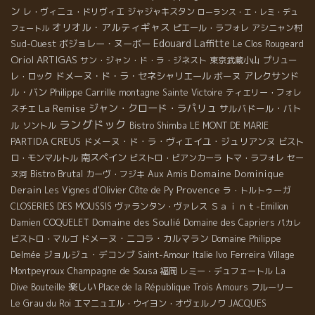
ン
レ・ヴィニュ・ドリヴィエ
ジャジャキスタン
ローランス・エ・レミ・デュ
オリオル・アルティギャス
ピエール・ラフォレ
アシニャン村
フェートル
Edouard Laffitte
Sud-Ouest
ボジョレー・ヌーボー
Le Clos Rougeard
Oriol ARTIGAS
サン・ジャン・ド・ラ・ジネスト
東京武蔵小山
プリュー
ドメーヌ・ド・ラ・セネシャリエール
ボーヌ
アレクサンド
レ・ロック
ル・バン
Philippe Carrille
montagne Sainte Victoire
ティエリー・フォレ
La Remise
ジャン・クロード・ラパリュ
サルバドール・バト
スチエ
ラングドック
ル
ソントル
Bistro Shimba
LE MONT DE MARIE
PARTIDA CREUS
ドメーヌ・ド・ラ・ヴィエイユ・ジュリアンヌ
ビスト
南スペイン
ロ・モンマルトル
ビストロ・ビアンカーラ
トマ・ラフォレ
セー
Bistro Brutal
Aux Amis
Domaine Dominique
ヌ河
カーヴ・フジキ
Provence
Derain
Les Vignes d'Olivier
Côte de Py
ラ・トルトゥーガ
Ｓａｉｎｔ-Emilion
CLOSERIES DES MOUSSIS
ヴァランタン・ヴァレス
Domaine des Soulié
Damien COQUELET
Domaine des Capriers
パカレ
ドメーヌ・ニコラ・カルマラン
ビストロ・マルゴ
Domaine Philippe
ジョルジュ・デコンブ
Ivo Ferreira
Delmée
Saint-Amour
Italie
Village
Champagne de Sousa
Montpeyroux
福岡
レミー・デュフェートル
La
楽しい
Dive Bouteille
Place de la République
Trois Amours
フルーリー
Le Grau du Roi
エマニュエル・ウイヨン・オヴェルノワ
JACQUES