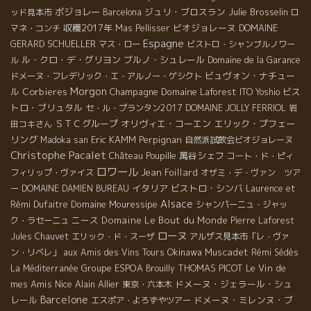
ボジョレー
ジュリ・ブロスラン
Julie Brosselin
ッド見本市
Barcelona
ロ
収穫2017年
ビオジョレーヌ
DOMAINE
マネ・コンチ
Mas Pellisser
Espagne
GERARD SCHUELLER
マス・ロー
ビストロ・シャンブルノワー
ル・クロ・デ・グリヨン
ブルノ・シュレール
ル
Domaine de la Garance
ビュヴォン・ナチュー
ドメーヌ・フレデリック・エ・アルノー・ゲシクト
Morgon
ル
Corbieres
Champagne
Domaine Laforest
ビス
ITO Yoshio
トロ・ブリュタル
セ・ル・プランタン2017
DOMAINE JOLLY FERRIOL
岩
ＳＴＣグループ
オリヴィエ・コーエン
エリック・プフェー
田コキさん
リング
Eric KAMM
Perpignan
Madoka san
自然派試飲会ビオジョレーヌ
Christophe Pacalet
萬谷シェフ
Château Poupille
コート・ド・ピィ
ロワール
Jean Foillard
フィリップ・ヴァイス
オザミ・デ・ヴァン ツア
イタリア
ビストロ・シンバ
ー
DOMAINE DAMIEN BUREAU
Laurence et
Alsace
Domaine Mouressipe
Rémi Dufaitre
シャンパーニュ・ジャッ
ニース
Domaine Le Bout du Monde
ク・ラセーニュ
Pierre Laforest
ローヌ
Jules Chauvet
エリック・ド・スーザ
アルザス見本市「レ・ヴァ
Okinawa
Muscadet
ン・リベレ」
aux Amis des Vins Tours
Rémi Sédès
Groupe ESPOA
THOMAS PICOT
Le Vin de
La Méditerranée
Brouilly
mes Amis
Nice
Alain Allier
ドメーヌ・ジェラール・シュ
東京・六本木
Barcelone
レール
ドメーヌ・ミレンヌ・ブ
エスポア・よろずやツアー