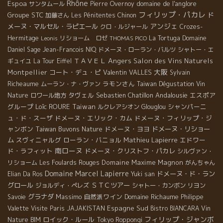
Rhône
Espoa
domaine de l'anglore
サンタムール
Pierre Overnoy
フィリップ・パカレ
Groupe STC
ド
加藤さん
Les Pénitentes
Chinon
アンジェ
メーヌ・マルセル・ラピエール
クロ・ルジャール
Crozes-
Hermitage
リショーム ロゼ
La Tortuga
Domaine
Leonis
THOMAS PICO
Daniel Sage
Jean-Francois NIQ
ドメーヌ・ローラン・バルツ
シャトー・エ
Angers
ＴＡＶＥＬ
Salon des Vins Naturels
ギュイユ
La Tour Eiffel
大阪
Montpellier
コート・デュ・ピ
Valentin VALLES
Sylvain
ラモンさん
Richeaume
ムーラン・ナ・ヴァン
Taiwan Dégustation Vin
タヴェル
Sebastien Chatillon
Andalousie
エスポア
Nature
ロワール地方
グループ
Loïc ROURE
Taiwan
シャンパーニ
ルクレアシオン
Glouglou
ュ・ド・スーザ
ドメーヌ・エリック・カム
ドメーヌ・フィリップ・ジ
ャンボン
Taiwan Buvons Nature
ドメーヌ・ヨヨ
ドメーヌ・リショー
ム
スヴィニャルグ
ローラン・バニョル
Mathieu Lapierre
エドワー
南ローヌ
ド・ラフィット
ドメーヌ・クリストフ・パカレ
シルヴァン・
Domaine Maxime Magnon
リショーム
Les Foulards Rouges
がんちゃん
Domaine Marcel Lapierre
ドメーヌ・ド・ラン
Elian Da Ros
Yuki san
グロール
ＳＴＣツアー
ジョルディ・ペレズ
シャトー・カンボン
リヨン
グラナダ
Massimo
自然派ワイン
Domaine Richaume
Savoie
Philippe
Espagne Sud
Valette
Visite Paris
JAJAKISTAN
Bistro BIANCARA
Vin
フィリップ・ジャンボ
ロイック・ルール
Nature BIM
Tokyo Roppongi