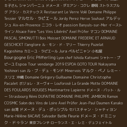
シャンパーニュ
キ子さん
ドメーヌ・ダミアン・コクレ
静岡
ストラスブル
グ
アラン・カステックス
Restaurant Le Verre Volé
Domaine Philippe
マルセル・ラピエ－ル
アルデッ
Tessier
Jordy Perez
Herve Souhaut
シュ
passion
Aix-en-Provence
ニコラ・レオ
Banyuls-sur-Mer
イースト
DOMAINE
ライン
Alsace Foire "Les Vins Libérés"
Axel Prϋfer
マコン
PASCAL SIMONUTTI
Bois Moisset
DOMAINE FREDERIC ET ARNAUD
l'anglore
GESCHICKT
ル・モン・ド・マリー
Thierry Puzelat
Jura
Kagoshima
ペルピニャン
小松屋
カミーユ・ラピエール
Bourgogne
Eric Pfifferling
Lyon chef Ishida Katsumi
シャトー・プ
Espoa Tour
vendange 2019
ピーユ
ESPOA GOTO TOUR
Nakayama
マルク・ぺノ
ル・ブ・デュ・モンド
レミー・
Yoshinori san
Minervois
Domaine Christophe
スリエ
沖縄
Domaine Grégory Guillaume
Pacalet
DOMAINE
ボジョレ・ヌーヴォー
Louforosé
La Grande Motte
DES FOULARDS ROUGES
Montmartre
Lapierre
ドメーヌ・パット・ル
Rémi DUFAITRE
DOMAINE PHILIPPE JAMBON
ー
Strasbourg
Ramon
COSMIC
Salon des Vins de Loire
Axel Prüfer
Jean-Paul Daumen
Kanako
台湾
ドメーヌ・デュ・ポッシブル
セバスチャン・シャティヨン
san
ドメーヌ・ドミニッ
Salvador Batlle
Fleurie
Marie-Hélène BACAVE
ク・ドゥラン
東京フレンチ
ローランス・エ・レミ・デュフェイトル