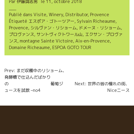
Par
伊藤與志男
le
11, octobre 2018
e
t
i
t
Publié dans
Visite
,
Winery
,
Distributor
,
Provence
b
t
l
a
Étiqueté
エスポア・ゴトーツアー
,
Sylvain Richeaume
,
o
e
g
Provence
,
シルヴァン・リショーム
,
ドメーヌ・リショーム
,
プロヴァンス
,
サントヴィクトワール山
,
エクサン・プロヴァ
o
r
e
ンス
,
montagne Sainte Victoire
,
Aix-en-Provence
,
Domaine Richeaume
,
ESPOA GOTO TOUR
k
r
Navigation
Prev: まだ収穫中のリショーム、
発酵槽で仕込んだばかり
de
の 葡萄ジ
Next: 世界の皆の憧れの街、
l’article
ュースを試飲 –no4
Niceニース