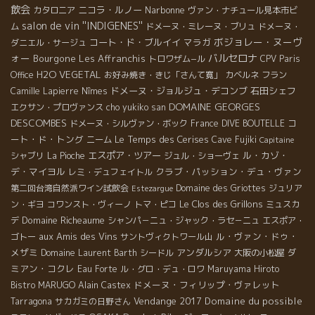
飲会
ニコラ・ルノー
Narbonne
カタロニア
ヴァン・ナチュール見本市ビ
salon de vin ''INDIGENES''
ム
ドメーヌ・ミレーヌ・ブリュ
ドメーヌ・
ボジョレー・ヌーヴ
コート・ド・ブルイイ
マラガ
ダニエル・サージュ
ォー
バルセロナ
Bourgone
Les Affranchis
トロワザム−ル
CPV Paris
H2O VEGETAL
Office
お好み焼き・きじ「さんて寛」
カベルネ フラン
ドメーヌ・ジョルジュ・デコンブ
石田シェフ
Camille Lapierre
Nîmes
DOMAINE GEORGES
エクサン・プロヴァンス
cho yukiko san
DESCOMBES
コ
ドメーヌ・シルヴァン・ボック
France
DIVE BOUTELLE
ート・ド・トング
Le Temps des Cerises
ニーム
Cave Fujiki
Capitaine
エスポア・ツアー
ル・カゾ・
シャブリ
La Pioche
ジュル・ショーヴェ
デ・マイヨル
クラブ・パッション・デュ・ヴァン
レミ・デュフェイトル
第二回台湾自然派ワイン試飲会
Domaine des Griottes
ジュリア
Estezargue
Le Clos des Grillons
ン・ギヨ
コワンスト・ヴィーノ
トマ・ピコ
ミュスカ
Domaine Richeaume
デ
シャンパ－ニュ・ジャック・ラセ－ニュ
エスポア・
aux Amis des Vins
ル・ヴァン・ドゥ・
ゴトー
サントヴィクトワール山
メザミ
アンダルシア
ダ
Domaine Laurent Barth
シードル
大阪の小松屋
ミアン・コクレ
Eau Forte
ル・グロ・デュ・ロワ
Maruyama Hiroto
ドメーヌ・フィリップ・ヴァレット
Bistro MARUGO
Alain Castex
Vendange 2017
Domaine du possible
Tarragona
サカガミの日野さん