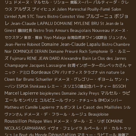
リュ
ドメーヌ・マルセル・リショー
パルティーダ・クレ
質販スーパー
アルザス
ウス
プイイヒュメ
Pouilly-Fumé
Salon
Julien Mareschal
ボジョ
ブルゴーニュ
L'irréel
九州
STC Tours
Bistro Coinstot Vino
レ
Jean-Claude LAPALU
DOMAINE MYLENE BRU
St Jean de la
Beaujolais Nouveau
Ginest
藤田社長
Bistro Trois Amours
ドメーヌ・
Malaga
セクスタン
東京・鴬谷
Yoyo
台湾自然派ワイン試飲会
ジュンさん
Domaine Jean-Claude Lapalu
Jean-Pierre Robinot
Bistro Chambre
ラ・ルミー
Symphonie
Noir
DOMINIQUE DERAIN
Domaine Prieuré Roch
ズ
RENE JEAN DARD
Alexandre Bain
Fujimaru
Le Clos des Jarres
Champagne Jacques Lassaigne
台湾インポーターのレベッカさん
ヤ
Bordeaux
vin nature
ニック・アミロ
CPV パリオフィス
タラゴナ
Le
Bruno Schueller
ドメーヌ・グレゴリー・ギヨーム
Clown Bar
サン・ト
レミー・スリエ50歳記念パーティー
ーバン
ESPOA Shinkawa
BISSOH
Marcel Lapierre
マルセル・ラピ
biojoleynes
Domaine Jacky Preys
エール
モンペリエ
コルビエール
BMOメンバー
ヴァン・ナチュール
ナルボンヌ
Le Casot des Mailloles
Mathieu et Camille Lapierre
シル
ドメーヌ・デ・フラール・ルージュ
Beaujoloise
ヴァンさん
Roussillon
ドメーヌ・ダール・エ・リボ
DOMAINE
Philippe Wies
NICOLAS CARMARANS
イヴォ・フェレイラ
ルペール・ド・カルトゥッ
Dégustation
シュ
Le Bout du Monde
マチュー・ラピエール
後藤ア