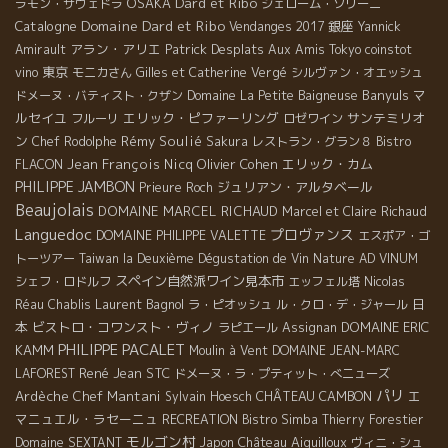
Dard et Ribo
OSAKA
ラモン・サヴェドラ
ジェローム・ソリーニ
Domaine Dard et Ribo
Catalogne
銀座
Vendanges 2017
Yannick
アラン・アリエ
Patrick Desplats
Amirault
Aux Amis Tokyo
coinstot
東京
vino
モニカさん
Gilles et Catherine Vergé
シルヴァン・オエッシュ
Banyuls
マ
ドメーヌ・バティスト・クザン
Domaine La Petite Baigneuse
ルセイユ
エリック・ピファーリング
サンテミリオ
フルーリ
ロゼワイン
ン
Rémy Soulié
Chef Rodolphe
Sakura
レストラン・グラン８
Bistro
Jean François Nicq
Olivier Cohen
エリック・カム
FLACON
PHILIPPE JAMBON
ジュリアン・アルタベール
Prieure Roch
Beaujolais
DOMAINE MARCEL RICHAUD
Marcel et Claire Richaud
Languedoc
プロヴァンス
DOMAINE PHILIPPE VALETTE
エスポア・ゴ
トーツアー
Taiwan la Deuxième Dégustation de Vin Nature
AD VINUM
スペイン自然派ワイン見本市
シェフ・ロドルフ
エッフェル塔
Nicolas
Laurent Bagnol
日
Réau
Chablis
ラ・ピオッシュ
ル・クロ・デ・ジャール
本
ビストロ・コワンスト・ヴィノ
DOMAINE ERIC
ラピエール
Assignan
PHILIPPE PACALET
KAMM
Moulin à Vent
DOMAINE JEAN-MARC
René Jean
STC
LAFOREST
ドメーヌ・ラ・プティット・べニューズ
パリ
Ardèche
Chef Mantani
CHÂTEAU CAMBON
エ
Sylvain Hoesch
マニュエル・ラセーニュ
RECREATION
Bistro Simba
Thierry Forestier
モルゴン村
Château Aiguilloux
Domaine SEXTANT
Japon
ヴィニ・シュ