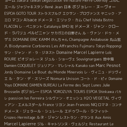
ョーム
コルビ
Sakura
Taiwan Dégustation Vin Nature
Pierre Overnoy
ボジョレー・ヌーヴォー
エール
René Jean
日本
ジャジャキスタン
ESPOA GOTO TOUR
ストラスブルグ
エクサン・プロヴァンス
ヤニック・ア
Alsace
ドメーヌ・エリック・カム
ミロ
マコン
Chef Ishida
Bistro
ドメーヌ・ジャン・クロー
FLACON
レ・ぺニタント
Catalunya
BMO 社
ド・ラパリュ
ペルピニャン
ル・ヴァン・ドゥ・メ
サカガミの日野さん
ザミ
DOMAINE ERIC KAMM
Champagne
Andalousie
丸山宏
がんちゃん
人
Biodynamie
Corbieres
Les Affranchis
Fujimaru
Tokyo Roppongi
Domaine Marcel Lapierre
Loïc
サン・ジャン・ド・ラ・ジネスト
ROURE
ビオジョレーヌ
Souvignargues
地中海
ジュル・ショーヴェ
Marc Pesnot
Damien COQUELET
ジュリアン・マレシャル
Kanako san
Domaine Le Bout du Monde
Jordy
Minervois
レ・ヴィニュ・ドリヴィ
ル・タン・デ・スリーズ
Nomura Unison
Domaine
エ
コート・ド・ピィ
Yoyo
Julie
DOMAINE DAMIEN BUREAU
La Ferme des Sept Lunes
Brosselin
ボジョレー
ESPOA YOROZUYA TOURS
ESPOA Shinkawa
パカ
passion
Ivo Ferreira
H2O VEGETAL
シルヴァン・オエッシュ
ヴィヴ
レ
ィアン・エメルスダール
France
リヨン
Jean-Francois NIQ
ロマネ・コンチ
ドメーヌ・ジェラール・シュレール
エドゥワール・ラフィット
ルネ・ジャン
Aux Amis
Crozes-Hermitage
レストラン・グラン８
Marcel Lapierre
ジル・キャトリンヌ・ヴェルジェ
Restaurant Le