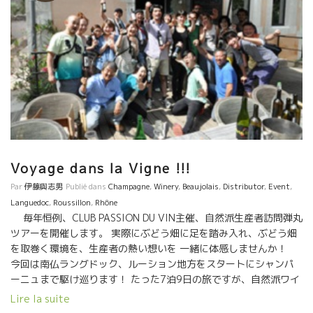
本に輸入されているものは、選りすぐりの自然派ワイン達です。
なんと１１社のインポーターが集まり各社、選りすぐりのワイン
を揃えてあります。 自然派ワインの傾向、進化が読めます。 ★東
京 ２月１９日（火） １２：００～１７：００ 場所；ホテルモント
レイ半蔵門 １Ｆ 試飲入場料：１０００円 ★名古屋 ２月２０
（火） １２：００～１７：００ 場所：レンタルスタジオ『スタス
タ久屋』TEL:052-588-5881 名古屋市中区丸の内3-6-21
久屋鍛冶町ビルディング３Ｆ 試飲入場料：５００円
Voyage dans la Vigne !!!
Par
伊藤與志男
Publié dans
Champagne
,
Winery
,
Beaujolais
,
Distributor
,
Event
,
Languedoc
,
Roussillon
,
Rhône
毎年恒例、CLUB PASSION DU VIN主催、自然派生産者訪問弾丸
ツアーを開催します。 実際にぶどう畑に足を踏み入れ、ぶどう畑
を取巻く環境を、生産者の熱い想いを 一緒に体感しませんか！
今回は南仏ラングドック、ルーション地方をスタートにシャンパ
ーニュまで駆け巡ります！ たった7泊9日の旅ですが、自然派ワイ
ンへの理解がとんでもなく深まる感動のツアーです。 ご興味ある
Lire la suite
方はCPV竹下までご連絡お願いいたします。 案内書など送付させ