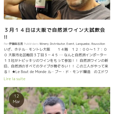
３月１４日は大阪で自然派ワイン大試飲会
!!
Par
伊藤與志男
Publié dans
Winery
,
Distributor
,
Event
,
Languedoc
,
Roussillon
いざ、ホテル・モントレ大阪 １４階 １２：００～１７：０
０ 大阪市北区梅田３丁目３－４５ … なんと自然派インポーター
１３社がトビッキリのワインをもって参加！！ 自然派ワインの新
旧、自然派のすべてのタイプが勢ぞろい！！ この三人がやって来
る！ ★Le Bout de Monde ル・ブー・ド・モンド醸造 のエドワ
ード・ラフィット ★Escarpolette エスカルポレット醸造 のイ
Lire la suite
ヴォ・フェレイラ ★Julie Brosselin ジュリ・ブロスラン
12
Mar