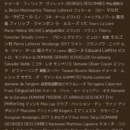
ドメーヌ・フィリップ・ヴァレット
GEORGES DESCOMBES
中山良則さ
マルセ
ん
Bistro Montmartre
Thomas Laforest
ジェラール・ゴビー
ル・ラピエ－ル
鹿児
エノ・コネ・チーム
ビストロ・シャンブルノワール
フィリップ・ジャンボン
ラ・ルミーズ
島
STC Tours
La Loire
Languedoc
Marie-Hélène BACAVE
ビストロ・フラコン
Thierry
モルゴ
ダミアン・ビュロー
Forestier
Brouilly
シャトー・プピーユ
和食
ン村
Vendange 2017
ジャン・フランソワ・ニック
Pierre Laforest
ル
南ローヌ
Edouard Laffitte
南スペイン
ネ・ジャン・ダール
ビス
Leonis
DOMAINE GERARD SCHUELLER
トロ・モンマルトル
Strasbourg
Salvador Batlle
モンペリエ
Domaine Olivier Cousin
エリッ
ニコラ・レオ
ク・ピファーリング
Taiwan Buvons Nature
ドメーヌ・ム
質販スーパー
レシップ
オザミ・デ・ヴァン
Eric KAMM
ITO Yoshio
Louforosé
domaine de l'anglore
自然派試飲会ビオジョレーヌ
Tarragona
Cabernet-
Dégustation
Franc
ドメーヌ・パット・ルー
ジュリアン・ギヨ
Domaine
Eric
de la Garance
DOMAINE FREDERIC ET ARNAUD GESCHICKT
Pfifferling
Mas Lau
クラブ・パッション・デュ・ヴァン
アン
マッシモ
Angers
ダルシア
Massimo
エマニュエル・ラセーニュ
アシニャン村
DOMAINE
Assignan
Vendanges 2017
ミネルヴォワ
Aux Amis Tokyo
GEORGES DESCOMBES
Narbonne
Mathieu Lapierre
ドメーヌ・リシ