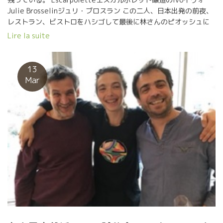
Julie Brosselinジュリ・ブロスラン この二人、日本出発の前夜、
レストラン、ビストロをハシゴして最後に林さんのピオッシュに
行った。 それだけは避けなければならないことをやってしまった
Lire la suite
二人。 当然、朝帰り。目覚ましをかけたけど、無意識に消した。
目が覚めたのが、飛行出発時間のほぼ一時間チョット前、即飛行
場に駆けつけて何とかギリギリで飛び乗った。 イアー、危なかっ
13
た！と目を大きくして話していた。 二人ともまだ日本から昨日着
Mar
いたばかりで流石にチョットお疲れの顔。 （特にジュリーは睡眠
時間を最低8時間が必要なタイプ） 今日は別々にスタンドを
設けてやっていた。でもIvoのスタンドにはジュリのワインも置い
てあった。 ★La Petite Pépée ラ・プティトゥ・ペペ
（Escarpoletteエスカルポレット醸造） イヴォのワインで面白い
は、グルナッシュ・ノワール品種を直プレスで絞って発酵させた
Blanc de Noirが面白い。 ほのかに色がでていてややオレンジっぽ
い。８月に収穫して酸を残している。 どことなくタンニンらしい
ものを感じる。ユニークな白 ★Mata Hariマタ ハリ
（Julie Brosselinジュリー・ブロスラン） 日本語のような名前。
意味は聞いたけど忘れました。誰かが答えてくれるでしょう。 グ
ルナッシュ・ブランのマセラッション。美しいオレンジ系黄金
色。 タンニンもあり、スパイシーな料理、カレー風味、サフラン