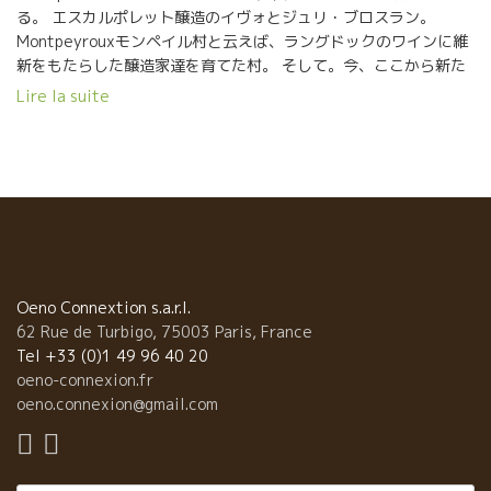
る。 エスカルポレット醸造のイヴォとジュリ・ブロスラン。
Montpeyrouxモンペイル村と云えば、ラングドックのワインに維
新をもたらした醸造家達を育てた村。 そして。今、ここから新た
に時代を築きつつあるこの二人。 紆余曲折ありながらも、赤い糸
Lire la suite
が動きだして納まるところにおさまった。 二人の葡萄園、新天地
テロワールを手に入れた。 並外れた才をもったこの二人が造りあ
げるワインは、もう・・・凄いですよ！ 溢れんばかりのヒラ
メキ、それを実現していくこの二人の実行力には驚くばかり。 お
二人のワインを見たら、まず飲んでみてください。
Oeno Connextion s.a.r.l.
62 Rue de Turbigo, 75003 Paris, France
Tel +33 (0)1 49 96 40 20
oeno-connexion.fr
oeno.connexion@gmail.com