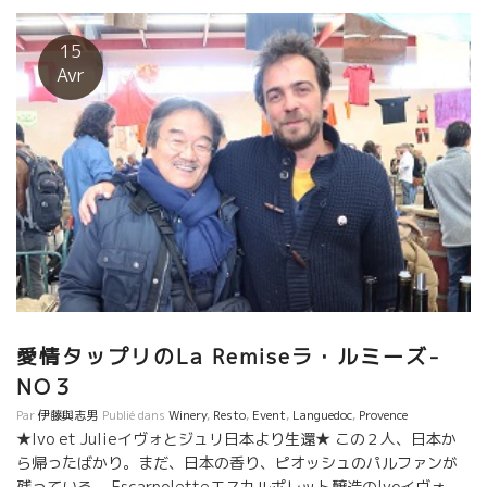
て頂きます。 日程：2018年6月18日(月）日本出発
6月25日(月）現地発 26日(火）日本到着 参加対象者：酒販店、
15
飲食店関係者のみ 訪問予定蔵元：カゾ・デ・マイヨル/ブー・デ
Avr
ュ・モンド/ポッシブル/ル・タン・デ・スリーズ/モン・ド・マリ
ー/マス・ロー/エスカルポレット/ジュリ・ブロスラン/ダール・
エ・リボ/ジャン・クロード・ラパリュ/ラピエール/ジャック・ラ
セーニュ/アレキサンドル・バンなど（変更の可能性あり） クラ
ブ・パッション・デュ・ヴァン 竹下 （筆）
愛情タップリのLa Remiseラ・ルミーズ-
NO３
Par
伊藤與志男
Publié dans
Winery
,
Resto
,
Event
,
Languedoc
,
Provence
★Ivo et Julieイヴォとジュリ日本より生還★ この２人、日本か
ら帰ったばかり。まだ、日本の香り、ピオッシュのパルファンが
残っている。 Escarpoletteエスカルポレット醸造のIvoイヴォ