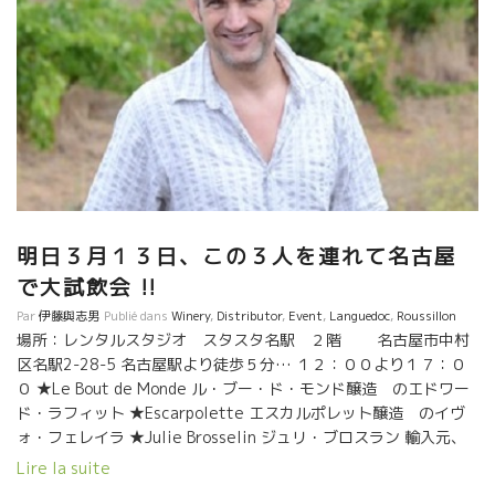
明日３月１３日、この３人を連れて名古屋
で大試飲会 !!
Par
伊藤與志男
Publié dans
Winery
,
Distributor
,
Event
,
Languedoc
,
Roussillon
場所：レンタルスタジオ スタスタ名駅 ２階 名古屋市中村
区名駅2-28-5 名古屋駅より徒歩５分… １２：００より１７：０
０ ★Le Bout de Monde ル・ブー・ド・モンド醸造 のエドワー
ド・ラフィット ★Escarpolette エスカルポレット醸造 のイヴ
ォ・フェレイラ ★Julie Brosselin ジュリ・ブロスラン 輸入元、
野村ユニソン社のワイン、サンフォニー社のワインが色々試飲で
Lire la suite
きます。 勿論、私、伊藤も行きます。 是非、お越し下さい！！