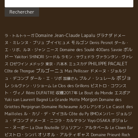
Rechercher :
Domaine Jean-Claude Lapalu
グラナダ
ドメー
ラ・トルトゥーガ
モルゴン
ヌ・ミレンヌ・ブリュ
プイイヒュメ
Denis Pesnot
ダール・
ボル
ニース
Domaine des Soulié 400ans
エ・リボ、ルネ・ジャン
Savoie
ドー
Yakitori SHINORI
シードル
ラモン・サヴェドラ
ヴァランタン・ヴァレ
PHILIPPE PACALET
ス
ロゼワイン
メドック
東京・六本木
ミュスカデ
ブルゴーニュ
ドメーヌ・ジョルジ
Côte de Thongue
Mas Pellisser
ボジョ
ュ・デコンブ
ダール・エ・リボ
ブルノ・シュレール
加藤さん
レ
Le Clos des Grillons
ビストロ・コワンス
シルヴァン・リショーム
ト・ヴィノ
Rémi DUFAITRE
収穫2017年
Le Bout du Monde
エスポア
Morgon
Laurent Bagnol
Yuki san
La Grande Motte
Domaine des
Perpignan
Domaine Richeaume
Le Casot des
Griottes
ルクレアシオン
Mailloles
ル・カゾ・デ・マイヨル
Côte du Py
BMOメンバー
ジョルジ
ュ・デコンブ
ドメーヌ・ニコラ・カルマラン
OSAKA
ボジョレ
Yoyo
ー・ヌーボー
ジュリアン・アルタベール
La Dive Bouteille
Le Clown Bar
オリオル・アルティギャス
ビストロ・シンバ
Domaine Prieuré Roch