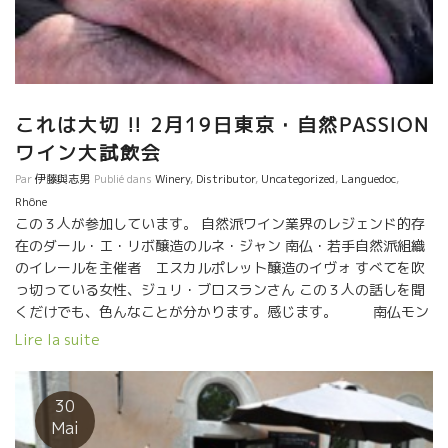
これは大切 !! 2月19日東京・自然PASSION
ワイン大試飲会
Par
伊藤與志男
Publié dans
Winery
,
Distributor
,
Uncategorized
,
Languedoc
,
Rhône
この３人が参加しています。 自然派ワイン業界のレジェンド的存
在のダール・エ・リボ醸造のルネ・ジャン 南仏・若手自然派組織
のイレールを主催者 エスカルポレット醸造のイヴォ すべてを吹
っ切っている女性、ジュリ・ブロスランさん この３人の話しを聞
くだけでも、色んなことが分かります。感じます。 南仏モン
ペリエで行われた自然派ワイン試飲会、リレール試飲会に始まっ
Lire la suite
てロワール地方の ディーブ・ブテイユ試飲会まで、毎年、恒例の
自然派ワインのデモンストレーションが行われました。 訪問客も
世界中から訪れるようになりました。物凄い勢いで広がっていま
30
す。 造り手も増えて、自然派ワインも大きく進化をしています。
Mai
勿論、すべての自然派ワインが美味しいわけではありません。 日