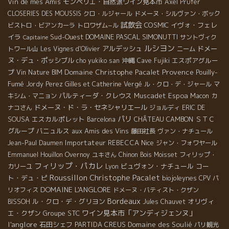
Vin de mes Amis
モンペリエ・自然派ワイン見本市
Axel Prϋfer
CLOSERIES DES MOUSSIS
クロ・ルジャール
ドメーヌ・シルヴァン・ボック
試飲会
COSMIC
イヴォ・フェレ
ビストロ・ビアンカーラ
トロワザム−ル
イラ
Sud-Ouest
DOMAINE PASCAL SIMONUTTI
サントヴィク
Capitaine
ルシヨン
アルデッシュ
ドメー
トワール山
Les Vignes d'Olivier
ニーム
ヌ・デュ・ポッシブル
沖縄
エスポアグルー
cho yukiko san
Cave Fujiki
Domaine Christophe Pacalet
Provence
プ
Pouilly-
Vin Nature BIM
Fumé
Jordy Perez
Gilles et Catherine Vergé
ル・クロ・デ・ジャール
マ
パルティーダ・クレウス
Muscadet
Espoa
キシム・マニョン
Macon
カ
ドメーヌ・ド・ラ・セネシャリエール
ナコさん
ジョルディ
ERIC DE
パリ
エスカルポレット
CHÂTEAU CAMBON
ＳＴＣ
SOUSA
Barcelona
グループ
バニュルス
aux Amis des Vins
藤田社長
ヴァン・ナチュール
Importateur REBECCA
Nice
Jean-Paul Daumen
ジャン・フォワヤール
Emmanuel Houillon Overnoy
ユキさん
Chinon
Bois Moisset
フィリップ・
フィリップ・パカレ
ビュヴォン・ナチュール
コー
カリーユ
Lyon
Roussillon
Christophe Pacalet
ト・デュ・ピ
biojoleynes
CPV パ
DOMAINE L'ANGLORE
リオフィス
ドメーヌ・バティスト・クザン
Bordeaux
ル・クロ・デ・グリヨン
オリヴィ
BISSOH
Jules Chauvet
ワイン見本市「アンディジェンヌ」
エ・クザン
Groupe STC
l'anglore
石田シェフ
PARTIDA CREUS
Domaine des Soulié
パリ観光