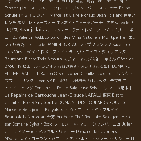
ーザ
Domaine Elodie Balme
La Tortuga
東京・鴬谷
Domaine Philippe
Bruno
Tessier
ドメーヌ・シャルロット・エ・ジャン・バティスト・セナ
Schueller
ＳＴＣツアー
Jean Foillard
Marcel et Claire Richaud
東京フ
ア
レンチ
ボジョレ・ヌーヴォー
エスポア・ゴトーツアー
モニカさん
pépite
Beaujolais
ルザス
ドメーヌ・グレゴリー・ギ
ムーラン・ナ・ヴァン
ヨーム
Valentin VALLES
Salon des Vins Naturels Montpellier
エッ
レ・ザフランシ
フェル塔
DAMIEN BUREAU
Alsace Foire
Quilles de Joie
ドメーヌ・ド・ラ・ヴィエイユ・ジュリアンヌ
"Les Vins Libérés"
Bourgone
スヴィニャルグ
Côte de
Bistro Trois Amours
岩田コキさん
Brouilly
ピエール・ラフォレ
お好み焼き・きじ「さんて寛」
DOMAINE
Olivier Cohen
エリック・
PHILIPPE VALETTE
Ramon
Camille Lapierre
プフェーリング
コー
Japon
B.B.B. ボジョレ試飲会
パトリック・デプラ
ト・ド・トング
リレール見本市
Domaine La Petite Baigneuse
Sylvain
Le Repaire de Cartouche
Jean-Claude LAPALU
東京
Bistro
Rémy Soulié
DOMAINE DES FOULARDS ROUGES
Chambre Noir
Beaujoloise
コート・ド・ブルイイ
Marseille
Banyuls-sur-Mer
Beaujolais Nouveau
台湾
Ardèche
Chef Rodolphe
Sakagami Hino-
Domaine Sylvain Bock
シャンパーニュ
san
ル・モン・ド・マリー
Julien
ドメーヌ・マルセル・リショー
Guillot
Domaine des Capriers
La
ローラン・バニョル
Méditerranée
マルセル・エ・クレール・リショー
LE