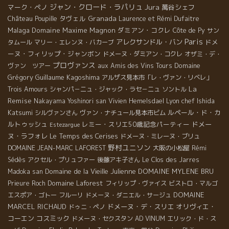
ジャン・クロード・ラパリュ
Jura
マーク・ペノ
萬谷シェフ
タヴェル
Granada
Château Poupille
Laurence et Rémi Dufaitre
Malaga
Domaine Maxime Magnon
ダミアン・コクレ
Côte de Py
サン
Paris
アレクサンドル・バン
ドメ
タムール
マリー・エレンヌ・バカーブ
ーヌ・フィリップ・ジャンボン
ドメーヌ・ダミアン・コクレ
オザミ・デ・
プロヴァンス
Domaine
ヴァン ツアー
aux Amis des Vins Tours
Grégory Guillaume
Kagoshima
アルザス見本市「レ・ヴァン・リベレ」
La
Trois Amours
シャンパ－ニュ・ジャック・ラセ－ニュ
ソントル
Remise
Lyon chef Ishida
Nakayama Yoshinori san
Vivien Hemelsdael
Katsumi
ルペール・ド・カ
シルヴァンさん
ヴァン・ナチュール見本市ビム
ルトゥッシュ
レミー・スリエ50歳記念パーティー
ドメー
Estezargue
ヌ・ラフォレ
Le Temps des Cerises
ドメーヌ・ミレーヌ・ブリュ
野村ユニソン
DOMAINE JEAN-MARC LAFOREST
大阪の小松屋
Rémi
Sédès
アクセル・プリュファー
後藤アキ子さん
Le Clos des Jarres
Domaine de la Vieille Julienne
DOMAINE MYLENE BRU
Madoka san
Domaine Laforest
Prieure Roch
フィリップ・ヴァイス
ビストロ・マルゴ
DOMAINE
エスポア・ゴトー
フルーリ
ドメーヌ・ダニエル・サージュ
MARCEL RICHAUD
ドメーヌ・デ・スリエ
オリヴィエ・
ドゥニ・ペノ
コーエン
コスミック
ドメーヌ・セクスタン
AD VINUM
エリック・ド・ス