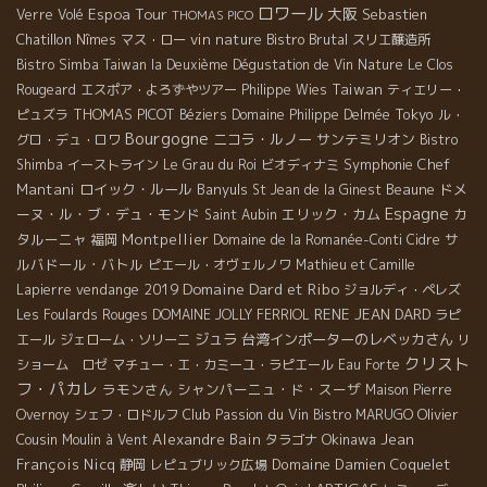
ロワール
Espoa Tour
大阪
Sebastien
Verre Volé
THOMAS PICO
Chatillon
vin nature
Bistro Brutal
Nîmes
マス・ロー
スリエ醸造所
Bistro Simba
Taiwan la Deuxième Dégustation de Vin Nature
Le Clos
Taiwan
Rougeard
エスポア・よろずやツアー
Philippe Wies
ティエリー・
THOMAS PICOT
Tokyo
ピュズラ
Béziers
Domaine Philippe Delmée
ル・
Bourgogne
ニコラ・ルノー
サンテミリオン
グロ・デュ・ロワ
Bistro
Symphonie
Chef
Shimba
イーストライン
Le Grau du Roi
ビオディナミ
Mantani
ロイック・ルール
Banyuls
Beaune
ドメ
St Jean de la Ginest
Espagne
ーヌ・ル・ブ・デュ・モンド
エリック・カム
カ
Saint Aubin
タルーニャ
Montpellier
サ
福岡
Domaine de la Romanée-Conti
Cidre
ルバドール・バトル
ピエール・オヴェルノワ
Mathieu et Camille
Domaine Dard et Ribo
vendange 2019
Lapierre
ジョルディ・ペレズ
RENE JEAN DARD
Les Foulards Rouges
DOMAINE JOLLY FERRIOL
ラピ
ジュラ
台湾インポーターのレベッカさん
エール
ジェローム・ソリーニ
リ
クリスト
ショーム ロゼ
マチュー・エ・カミーユ・ラピエール
Eau Forte
フ・パカレ
ラモンさん
シャンパーニュ・ド・スーザ
Maison Pierre
Club Passion du Vin
Olivier
Overnoy
シェフ・ロドルフ
Bistro MARUGO
Cousin
Alexandre Bain
Okinawa
Jean
Moulin à Vent
タラゴナ
François Nicq
Domaine Damien Coquelet
静岡
レピュブリック広場