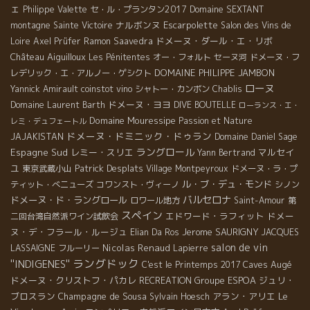
ェ
Philippe Valette
セ・ル・プランタン2017
Domaine SEXTANT
ナルボンヌ
Escarpolette
montagne Sainte Victoire
Salon des Vins de
ドメーヌ・ダール・エ・リボ
Loire
Axel Prüfer
Ramon Saavedra
Château Aiguilloux
Les Pénitentes
オー・フォルト
セーヌ河
ドメーヌ・フ
DOMAINE PHILIPPE JAMBON
レデリック・エ・アルノー・ゲシクト
ローヌ
Yannick Amirault
coinstot vino
シャトー・カンボン
Chablis
ドメーヌ・ヨヨ
Domaine Laurent Barth
DIVE BOUTELLE
ローランス・エ・
Domaine Mouressipe
Passion et Nature
レミ・デュフェートル
ドメーヌ・ドミニック・ドゥラン
JAJAKISTAN
Domaine Daniel Sage
ラングロール
Espagne Sud
レミー・スリエ
マルセイ
Yann Bertrand
ユ
Patrick Desplats
東京武蔵小山
Village Montpeyroux
ドメーヌ・ラ・プ
ル・ブ・デュ・モンド
ティット・べニューズ
コワンスト・ヴィーノ
シノン
バルセロナ
ドメーヌ・ド・ラングロール
ロワール地方
Saint-Amour
第
スペイン
エドワード・ラフィット
ドメー
二回台湾自然派ワイン試飲会
ヌ・デ・フラール・ルージュ
Jerome SAURIGNY
Elian Da Ros
JACQUES
salon de vin
Nicolas Renaud
LASSAIGNE
フルーリー
Lapierre
ラングドック
''INDIGENES''
Caves Augé
C'est le Printemps 2017
ドメーヌ・クリストフ・パカレ
Groupe ESPOA
ジュリ・
RECREATION
ブロスラン
Champagne de Sousa
アラン・アリエ
Le
Sylvain Hoesch