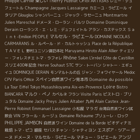
Oriol ARTIGAS
Philippe Carrille
楽しい
Thierry Puzelat
レミー・デュ
Champagne Jacques Lassaigne
イ
フェートル
カミーユ・ラピエール
タリア
Montmartre
Glouglou
シャンパーニュ・ジャック・ラセーニュ
Domaine Dominique
Julien Mareschal
ドメーヌ・ローラン・バルツ
Derain
Ｓａ
ローランス・エ・レミ・デュフェイトル
アラン・カステックス
マルセル・ラピエール
ｉｎｔ-Emilion
PEOPLE
DOMAINE NICOLAS
CARMARANS
ル・ルペール・ド・カルトゥッシュ
Place de la République
ＴＡＶＥＬ
Alain Allier
野村ユニソン諏訪本社
Maruyama Hiroto
ティエリ
Rhône
Salon L'irréel
ー・フォレスチエ
トマ・ラフォレ
Côte de Castillon
スリエ400年記念
STC
Herve Souhaut
サン・トーバン
シャトー・エギュ
イユ
DOMINIQUE DERAIN
モンマルトルの丘
ジャン・フォワイヤール
Medoc
スペイン自然派ワイン見本市
Domaine du possible
CPV Paris Office
Loire
La Tour Eiffel
Tokyo Musashikoyama
Aix-en-Provence
Bistro
マルク・ぺノ
ビストロ・ブリ
BIANCARA
カベルネ フラン
Visite Paris
ュタル
Julien Altaber
九州
Domaine Jacky Preys
Alain Castex
Jean-
Emmanuel Lassaigne
小松屋
マラガ
Pierre Robinot
台湾自然派ワイン試
VIN
フラール・ルージュ
Domaine Richaume
飲会
プリューレ・ロック
PHILIPPE JAMBON
自然派ワイン
ビオディナミ
Domaine de la Borde
栽培
銀座
セバスチャン・シャティヨン
エスポア・ツアー
ボ
トマ・ピコ
アンジ
ーヌ
ドメーヌ・マルセル・ラピエール
マチュー・ラピエール