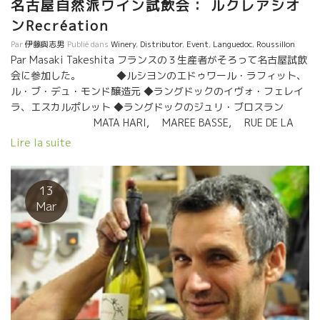
名古屋自然派ワイン試飲会： ルクレアシオ
風味、パエリャにもいいでしょう。 この二人、常に何か新しいワ
ンRecréation
インへの挑戦・試作をやっている。 Montpeyrouxモンペイル村に
は、ラングドックワインを大変革させた偉大なるレグリエール醸
Par
伊藤與志男
Publié dans
Winery
,
Distributor
,
Event
,
Languedoc
,
Roussillon
造のコメイラスさんが居た村。 その変革精神は、今もなお次世代
Par Masaki Takeshita フランスの３生産者がそろって名古屋試飲
のIvoイヴォ達に引き継がれて、次々と新しいイノベーションが行
会に参加した。 ◆ルシヨンのエドゥワール・ラフィット、
われている。
ル・ブ・デュ・モンド醸造元 ◆ラングドックのイヴォ・フェレイ
ラ、エスカルポレット ◆ラングドックのジュリ・ブロスラン
MATA HARI, MAREE BASSE, RUE DE LA
PESTE
Lire la suite
13
Mar