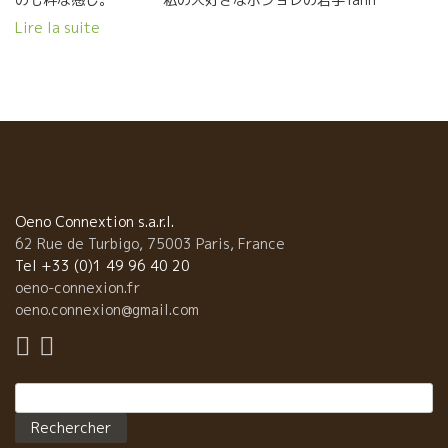
Bertrandヤン・ベルトランのMorgonモルゴンがあった。 若手の
Lire la suite
中ではピカリと光る存在のヤンのワインを選んだとは、鋭い選別
眼。 他にもDard et Riboダール・エ・リボ醸造のSt Josephサ
ン・ジョゼフのワインもあり、新鋭の造り手からレジェンド級の
造り手まで幅の広いワインが揃っている。 神田方面にお越しの節
は、お勧めのワインバーです。 ★★ Yumekichiで 飲んだワインの
造り手 ★★ ★Yann Bertrand ヤン・ベルトラン 自然派の最も濃
いボジョレで生まれモルゴン村とフルーリ村にまたがって、 畑が
広がっているヤン・ベルトラン。 ボジョレの各先輩が残してくれ
た自然な造りを継承しながらも若いセンスで透明感がありながら
Oeno Connextion s.a.r.l.
も柔らかい果実味がのった、飛び切り美味しいワインを醸すヤ
62 Rue de Turbigo, 75003 Paris, France
ン。 ★Dard et Ribo ダール・エ・リボ 自然派の原点、レジェン
Tel +33 (0)1 49 96 40 20
ドと云ってもよいRene-Jean DARD(droite)、Francois
oeno-connexion.fr
Ribo(gauche) ルネ・ジャン・ダール（右）とフランソワ・リボ
oeno.connexion@gmail.com
（左）の二人。 ほぼマルセル・ラピエールとほぼ同時期に自然な
造りをはじめていた。 自然派の古参の醸造家でも、進化を続けて
ますます透明感のあるワインを造っている。
Rechercher :