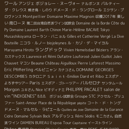
ワール
アンジェ
ボジョレー・ヌーヴォー
ナルボンヌ
パルティー
ダ・クレウス
ドメーヌ・ド・ラングロール
焼き鳥・しのり
エクサン・プ
Montpellier
Domaine Maxime Magnon
収穫2017年
楽し
ロヴァンス
南ローヌ
い
Côte du
第二回台湾自然派ワイン試飲会
Domaine de la Borde
Py
Domaine Laurent Barth
Chinon
Marie-Hélène BACAVE
Tokyo
ローラン・バニョル
Musashikoyama
Gilles et Catherine Vergé
La Dive
ニコラ・ルノー
biojoleynes
ル・カゾ・デ・マイヨル
Bouteille
ラングドック
Maruyama Hiroto
Vivien Hemelsdael
Béziers
アラン・
カステックス
Laurence et Rémi Dufaitre
Louforosé
Julien Guillot
Jules
Beaune
Château Aiguilloux
Massimo
Chauvet
マコン
Pierre Laforest
Eric Pfifferling
DOMAINE GEORGES
ペルピニャン
カナコさん
DESCOMBES
Dard et Ribo
Ｓａｉｎｔ-Emilion
カタロニア
エスポア・
Paris
バルセロナ
よろずやツアー
エスポア・ゴトーツアー
サンタムール
Morgon
PHILIPPE PACALET
salon de
Nice
ユキさん
ビオディナミ
vin ''INDIGENES''
Groupe STC
B.B.B. ボジョレ試飲会
アクセル・プリュ
コート・ド・トング
ファー
Saint-Amour
Place de la République
pépite
ドメーヌ・マルセル・ラピエール
Domaine de la Garance
Quilles de Joie
Domaine Sylvain Bock
アルデッシュ
自然
Cidre
Rémi Sédès
モニカさん
Espoa Tour
派ワイン
DAMIEN BUREAU
イーストライン
Capitaine