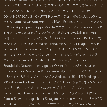
ドメーヌ・ヨヨ
ャトー・プピーユ
ドメーヌ・セクスタン
ボジョレ・ヌーヴ
Loire
ボジョレー・ヌーボー
ォー
ジュル・ショーヴェ
トマ・ピコ
DOMAINE PASCAL SIMONUTTI
ドメーヌ・デュ・ポッシブル
スヴィニ
Marc Pesnot
ャルグ
Nomura Unison
ラピエール
ビストロ・ビアンカ
Souvignargues
passion
ーラ
Philippe Valette
ニコラ・レオ
レス
パカレ
パリ
スペイン自然派ワイン見本市
Biodynamie
トラン・グラン８
福岡
フィリップ・パカレ
ニース
萬
レミ・デュフェイトル
Yann Bertrand
谷シェフ
Loïc ROURE
Domaine Richeaume
Malaga
ＴＡＶＥＬ
シードル
マルセイユ
ドメー
Domaine Philippe Tessier
CLOSERIES DES MOUSSIS
ヌ・フィリップ・ジャンボン
エリック・ピファーリング
フルーリー
Mathieu Lapierre
ルペール・ド・カルトゥッシュ
La Loire
Beaujolais Nouveau
Julie
Les Vignes d'Olivier
クロ・ルジャール
Brosselin
Club Passion du Vin
ダ
Marseille
ドメーヌ・ローラン・バルツ
ール・エ・リボ
オリヴィエ・クザン
Andalousie
藤田社長
Vendanges
Alexandre Bain
2017
コート・ド・ピィ
Yuki san
ジャジャキスタン
フィ
ドメーヌ・ムレシップ
リップ・カリーユ
オザミ・デ・ヴァン ツアー
Laurent Bagnol
ドメーヌ・クリストフ・パカレ
Jean-Paul Daumen
Kagoshima
H2O
Ramon Saavedra
Sakagami Hino-san
Vin Nature BIM
VEGETAL
オザミ・デ・ヴァン
Lyon
リショーム ロゼ
Jean-Pierre