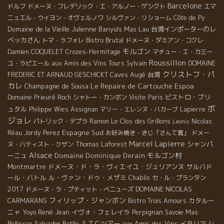
Barcelone
ドルフ
ドメーヌ・フレデリック・エ・アルノー・ゲシクト
エマ
ニュエル・ウイヨン・オヴェルノワ
シルヴァン・リショーム
Côte de Py
Domaine de la Vieille Julienne
Banyuls
Mas Lau
台湾インポーターのレ
ベッカさん
Bistro Brutal
トマ・ラフォレ
ドメーヌ・ダミアン・コクレ
モルゴン
Damien COQUELET
Crozes-Hermitage
マチュー・エ・カミー
Roussillon
ユ・ラピエール
aux Amis des Vins Tours
Sylvain
DOMAINE
クリストフ・パ
Caves Augé
台湾
FREDERIC ET ARNAUD GESCHICKT
カレ
Le Repaire de Cartouche
Champagne de Sousa
Espoa
ビストロ・ブリ
Domaine Prieuré Roch
シャトー・カンボン
Visite Paris
ボ
ュタル
Philippe Wies
Assignan
マリー・エレンヌ・バカーブ
Lapierre
ジョレ
Le Clos des Grillons
パトリック・デプラ
Ramon
Nicolas
Leonis
Espagne Sud
Réau
Jordy Perez
お好み焼き・きじ「さんて寛」
ドメー
Marcel Lapierre
シャンパ
ヌ・バティスト・クザン
Thomas Laforest
Alsace
モルゴン村
ーニュ
Domaine Dominique Derain
Montmartre
ドメーヌ・ド・ラ・ヴィエイユ・ジュリアンヌ
サルバド
ール・バトル
ル・ヴァン・ドゥ・メザミ
Chablis
セ・ル・プランタン
DOMAINE NICOLAS
2017
ドメーヌ・ラ・プティット・べニューズ
フィリップ・ジャンボン
CARMARANS
カタルー
Bistro Trois Amours
ニャ
René Jean
イヴォ・フェレイラ
Perpignan
Yoyo
Savoie
Mas
Salvador Batlle
ＳＴＣツアー
aux Amis des Vins
イタリア
Pellisser
シ