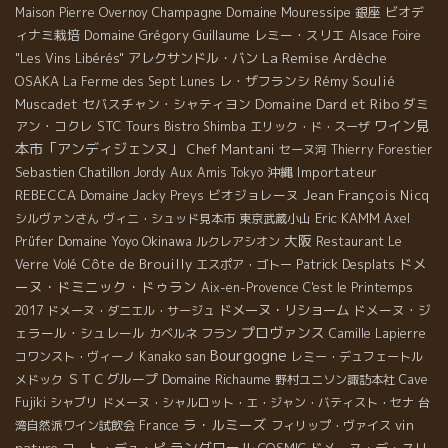
Champagne
Domaine Mouressipe
銀座
ビオデ
Maison Pierre Overnoy
ィナミ栽培
Domaine Grégory Guillaume
レミー・スリエ
Alsace Foire
La Remise
アレクサンドル・バン
Ardèche
"Les Vins Libérés"
OSAKA
レ・ザフランシ
Rémy Soulié
La Ferme des Sept Lunes
Domaine Dard et Ribo
Muscadet
セバスチャン・シャティヨン
ダミ
ワイン見
アン・コクレ
STC Tours
Bistro Shimba
エリック・ド・スーザ
本市「アンディジェンヌ」
Chef Mantani
セーヌ河
Thierry Forestier
Sebastien Chatillon
沖縄
Importateur
Jordy
Aux Amis Tokyo
REBECCA
ビオジョレーヌ
Jean François Nicq
Domaine Jacky Preys
Eric KAMM
シルヴァンさん
ヴィニ・シュッド見本市
東京武蔵小山
Axel
大阪
Domaine Yoyo
Okinawa
Prüfer
ルクレアシオン
Restaurant Le
ドメ
Côte de Brouilly
Patrick Desplats
Verre Volé
エスポア・ゴトー
ーヌ・ドミニック・ドゥラン
Aix-en-Provence
C'est le Printemps
ドメーヌ・リショーム
ドメーヌ・ジ
2017
ドメーヌ・ダニエル・サージュ
プロヴァンス
ェラール・シュレール
カベルネ フラン
Camille Lapierre
Bourgogne
コワンスト・ヴィーノ
Kanako san
レミー・デュフェートル
ＳＴＣグループ
Domaine Richaume
メドック
野村ユニソン諏訪本社
Cave
Fujiki
シャブリ
ドメーヌ・シャルロット・エ・ジャン・バティスト・セナ
台
ラ・ルミーズ
vin
湾自然派ワイン試飲会
France
フィリップ・ヴァイス
ラングロール