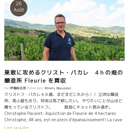
シスト・ブルーと呼んでいる。 ボルカニット・グリという４億年
28
前の岩石で覆われている。これが特別な風味、ミネラルをワイン
Août
に 与えてくれる。 私は、試飲、試飲の連続で疲れた時は、ここに
来て一休みして、地場のエネルギーを吸収すること にしている。
この丘は心地よい。物凄いエネルギーを感じる。日本ならきっと
神社が建てられているだろう。
果敢に攻めるクリスト・パカレ 4ｈの畑の
醸造所 Fleurie を買収
Par
伊藤與志男
Publié dans
Winery
,
Beaujolais
クリストフ・パカレ４８歳、まだまだこれから！！ 立派な醸造
所、馬小屋もあり、将来は馬で耕したい。 やりたいことが山ほど
積もっているクリストフ。 昼食にチョット飲み過ぎ。
Christophe Pacalet: Aquisition de Fleurie de 4 hectares
Christophe, 48 ans, est en plein d’épanouissement! La cave
magnifique, l’ecurie, bientôt cultiver à cheval…. Il a
Lire la suite