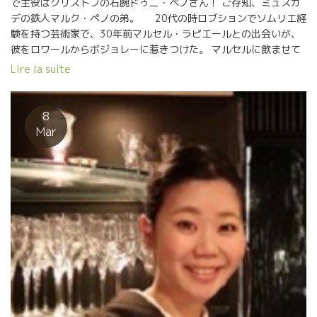
で主役はクリストフの右腕ドゥニ・ペノさん！ ご存知、ミュスカ
デの鉄人マルク・ペノの弟。 20代の時ロブションでソムリエ経
験を持つ芸術家で、30年前マルセル・ラピエールとの出会いが、
彼をロワールからボジョレーに惹きつけた。 マルセルに飲ませて
もらったモルゴン1984年でガメイの魅力に取り憑かれたらしい。
Lire la suite
現在60歳だが、エネルギー漲るドゥニ。 これからのクリストフと
の新しいプロジェクトを熱く語ってくれた。 さて今年は開花は
コート・ド・ブルイィは6月上旬、フルーリーはちょうど今開花終
8
わったところ。 雨が多く、最近気温も上がってきたのでベト病の
Mar
恐れがあったが、今年は風が強く、ぶどうの湿気を 飛ばしてくれ
て、ぶどうは健全に育っている。 2018年収穫は、ヌーヴォーで8
月末、ヴィラージュで9月上旬くらいとのこと。 3週間前に瓶詰め
したばかりの2017年キュヴェを試飲したが、2017年はサンタム
ールと コート・ド・ブルイィ以外の区画は雹害にあった。 最終的
に2015年のような熟度のぶどうが収穫できたが、まさに選果のヴ
ィンテージ。 また雹害にあった区画は例年よりマセラシオン期間
を短くしている。 また熟度が高くアルコール感とのバランスを取
る為、ガスを残したまま瓶詰めしている。 ボジョレー・ヴィラー
ジュはグァバのような果実味と酸。グイグイ行ける。 サンタムー
ルはパッションフルーツのような心地よい酸がありエレガント。
シルーブルはしっかりとしたミネラル感。 コート・ド・ブルイィ