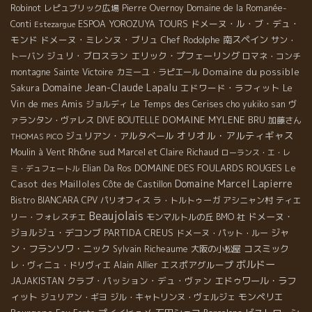
Robinot
レピュブリック広場
Pierre Overnoy
Domaine de la Romanée-
ドメーヌ・ル・ブ・デュ・
Conti
ESPOA YOROZUYA TOURS
Estezargue
モンド
ドメーヌ・ミレンヌ・ブリュ
南スペイン
Chef Rodolphe
サン・
ジュリ・ブロスラン
エリック・プフェーリング
トーバン
ロマネ・コンチ
Domaine du possible
montagne Sainte Victoire
カミーユ・ラピエール
Domaine Jean-Claude Lapalu
エドワード・ラフィット
Le
Sakura
Vin de mes Amis
Le Temps des Cerises
ジョルディ
cho yukiko san
ヴ
DOMAINE MYLENE BRU
ァランタン・ヴァレス
DIVE BOUTELLE
加藤さん
オリオル・アルティギャス
ジュリアン・アルタベール
THOMAS PICO
Rhône sud
Moulin à Vent
Marcel et Claire Richaud
ローランス・エ・レ
DOMAINE DES FOULARDS ROUGES
Le
Elian Da Ros
ミ・デュフェートル
Domaine Marcel Lapierre
Casot des Mailloles
Côte de Castillon
Bistro BIANCARA
CPV パリオフィス
ラ・トルトゥーガ
アシニャン村
ティエ
Beaujolais
ドメーヌ・
リー・フォレスチエ
モンマルトルの丘
BMO 社
ジョルジュ・デコンブ
PARTIDA CREUS
ジャ
ドメーヌ・パット・ルー
ン・フランソワ・ニック
コスミック
Sylvain Richeaume
大阪の小松屋
ボルドー
Alain Allier
エスポアグループ
レ・ヴィニュ・ドリヴィエ
クラブ・パッション・デュ・ヴァン
エドゥワール・ラフ
JAJAKISTAN
ィット
モンペリエ
ジュリアン・ギヨ
ジル・キャトリンヌ・ヴェルジェ