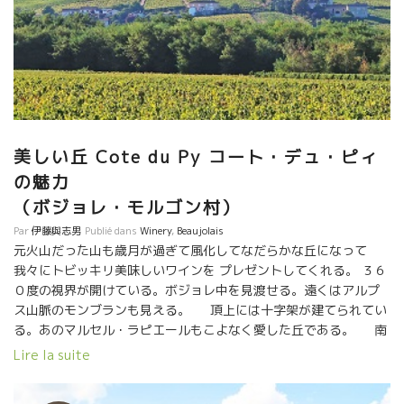
美しい丘 Cote du Py コート・デュ・ピィ
の魅力
（ボジョレ・モルゴン村）
Par
伊藤與志男
Publié dans
Winery
,
Beaujolais
元火山だった山も歳月が過ぎて風化してなだらかな丘になって
我々にトビッキリ美味しいワインを プレゼントしてくれる。 ３６
０度の視界が開けている。ボジョレ中を見渡せる。遠くはアルプ
ス山脈のモンブランも見える。 頂上には十字架が建てられてい
る。あのマルセル・ラピエールもこよなく愛した丘である。 南
はリヨン山、コート・ド・ブルイィ、反対側にはモルゴン村、そ
Lire la suite
の奥にフルーリの丘も見える。 土壌が他とは全く違う。つま
り花崗岩ではなく火山岩が風化してできた黒い硬い石地元の人は