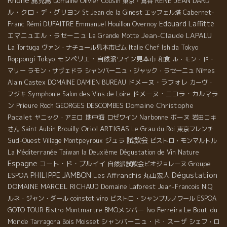
Rhône
鹿児島
Domaine Olivier Cousin
RENE JEAN DARD
東京・鴬谷
ル・クロ・デ・グリヨン
St Jean de la Ginest
エッフェル塔
Cabernet-
Edouard Laffitte
Rémi DUFAITRE
Franc
Emmanuel Houillon Overnoy
Jean-Claude LAPALU
エマニュエル・ラセーニュ
La Grande Motte
La Tortuga
ヴァン・ナチュール見本市ビム
Italie
Chef Ishida
Tokyo
Tokyo
モンペリエ・自然派ワイン見本市
Roppongi
和食
ル・モン・ド・
マリー
ラモン・サヴェドラ
シャンパーニュ・ジャック・ラセーニュ
Nîmes
ドメーヌ・ラフォレ
Alain Castex
DOMAINE DAMIEN BUREAU
カーヴ・
Symphonie
ドメーヌ・ニコラ・カルマラ
フジキ
Salon des Vins de Loire
Domaine Christophe
ン
GEORGES DESCOMBES
Prieure Roch
Pacalet
地中海
Narbonne
ボーヌ
ヤニック・アミロ
ロゼワイン
岩田コキ
Oriol ARTIGAS
さん
Saint Aubin
Brouilly
Le Grau du Roi
東京フレンチ
試飲会
Sud-Ouest
ジュラ
Village Montpeyroux
ビストロ・モンマルトル
La Méditerranée
Taiwan la Deuxième Dégustation de Vin Nature
Espagne
コート・ド・ブルイイ
Groupe
自然派試飲会ビオジョレーヌ
Dégustation
PHILIPPE JAMBON
ESPOA
Les Affranchis
丸山宏人
DOMAINE MARCEL RICHAUD
Domaine Laforest
Jean-Francois NIQ
ルネ・ジャン・ダール
coinstot vino
ビストロ・シャンブルノワール
ESPOA
BMOメンバー
Ivo Ferreira
Le Bout du
GOTO TOUR
Bistro Montmartre
Monde
シャンパーニュ・ド・スーザ
Tarragona
Bois Moisset
シェフ・ロ