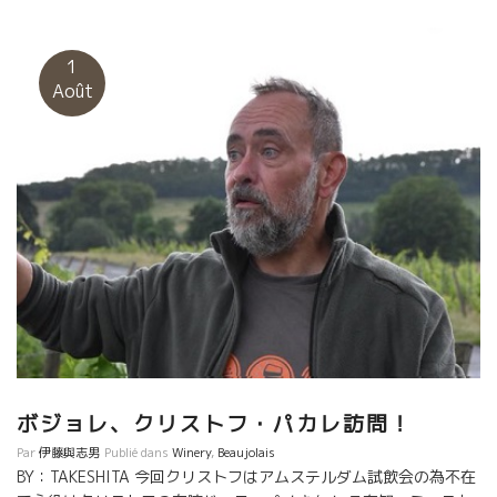
ヴォーとまで言い切った醸造かもいた。 帰りがけにフルーリの村
を通り過ぎた。 あの丘の頂にあるMadonaマドンナが夕陽に染ま
っていた。 車を止めてしばらく見入ってしまった。 ウー
1
ン・・・・。またもや言葉がいらない空間にで逢ってしまった。
Août
Beaujolais: Madona Eglise au couchant Aujourd’huim je me
déplace directement de Paris à Beaujolais. Les vendanges
se feront dans une semaine. ça dépend des endroits:
quelques viticulteurs sont encore en vacances, les autres
sont prêts aux vendanges. Cette année aussi, s’exposant
aux […]
ボジョレ、クリストフ・パカレ訪問！
Par
伊藤與志男
Publié dans
Winery
,
Beaujolais
BY：TAKESHITA 今回クリストフはアムステルダム試飲会の為不在