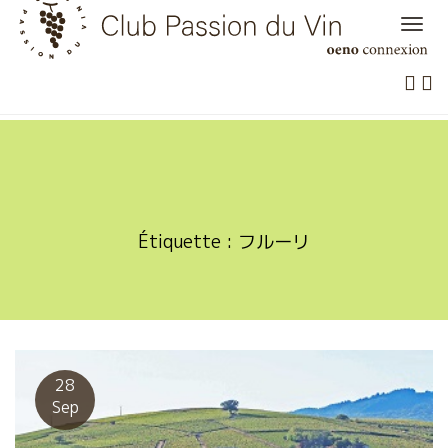
Skip
to
content
Étiquette :
フルーリ
28
Sep