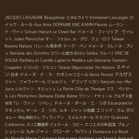
Beaujoloise
Emmanuel Lassaigne
ロ
JACQUES LASSAIGNE
ミネルヴォワ
イック・ルール
Aux Amis
DOMAINE ERIC KAMM
Fleurie
ムーラン・
ドメーヌ・フィリップ・ヴァレ
ナ・ヴァン
Sylvain Hoesch
Le Clown Bar
ット
Taiwan
Julien Mareschal
オー・フォルト
ル・グロ・デュ・ロワ
Buvons Nature
リレール見本市
マーク・ペノ
ドメーヌ・ミレーヌ・ブリ
ュ
Domaine des Griottes
ロワール地方
Bistro Simba
フルーリ
ERIC DE
Domaine Damien
SOUSA
Mathieu et Camille Lapierre
Madoka san
スペイ
Coquelet
ビストロ・フラコン
Taiwan Dégustation Vin Nature
ン
アルザス
日本
ドメーヌ・ド・ラ・セネシャリエール
Denis Pesnot
ジョルジュ・デコンブ
ジャン・フォワイヤール
リヨン
Banyuls-sur-Mer
Jura
シルヴァン・オエッシュ
La Pioche
Côte de Thongue
マス・ぺリセー
ル
Les Pénitentes
Domaine Elodie Balme
ヴァン・ナチュール
アルザス見
ドメーヌ・ダール・エ・リボ
Escarpolette
本市「レ・ヴァン・リベレ」
ラモンさん
小松屋
エリック・カム
ボジ
ダール・エ・リボ、ルネ・ジャン
ョレー
Granada
中山良則さん
ヴィヴィアン・エメルスダール
タラゴナ
Corbieres
スリエ400年記念
ブルノ・
スリエ醸造所
ジェラール・ゴビー
ジャン・クロード・ラパリュ
シュレール
九州
Domaine Le Bout
du Monde
Macon
Catalunya
Nakayama Yoshinori san
Yannick Amirault