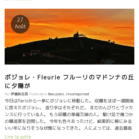
beaucoup d’idées pour l’avenir. A midi, on a un peu trop bu
….?
27
Août
ボジョレ・Fleurie フルーリのマドンナの丘
に夕陽が
Par
伊藤與志男
Publié dans
Beaujolais
,
Uncategorized
今日はParisから一挙にボジョレに移動した。 収穫をほぼ一週間後
に控えたボジョレ。 造り手はそれぞれだ。 まだのんびりとヴァカ
ンスに行っている人。 もう収穫の準備万端の人。 駆け足で幾つか
の醸造家を訪問した。 今年も色々あったけど、結果的に稀にみる
いい年になりそうな状態になってきた。 人によっては、過去最高
の年になるのでは、という醸造家も何人かいた。 世紀の年のヌー
Lire la suite