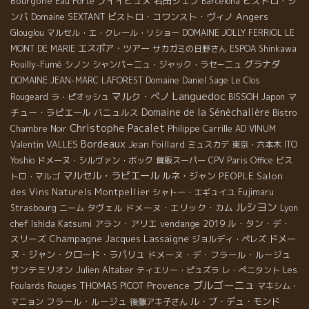
Bourgone
プイイヒュメ
石田シェフ
ビストロ・シ
Eau Forte
Barcelona
Angers
ンバ
ビストロ・コワンスト・ヴィノ
Domaine SEXTANT
Glouglou
マルセル・エ・クレール・リショー
DOMAINE JOLLY FERRIOL
LE
エスポア・ツアー
MONT DE MARIE
サカガミの日野さん
ESPOA Shinkawa
Pouilly-Fumé
グラナダ
シノン
シャンパ－ニュ・ジャック・ラセ－ニュ
DOMAINE JEAN-MARC LAFOREST
Domaine Daniel Sage
Le Clos
Languedoc
マルク・ぺノ
マ
Rougeard
ラ・ピオッシュ
BISSOH
Japon
Domaine de la Sénèchalière
チュー・ラピエール
バニュルス
Bistro
Christophe Pacalet
Philippe Carrille
Chambre Noir
AD VINUM
Bordeaux
Valentin VALLES
Jean Foillard
ミュスカデ
東京・六本木
ITO
Yoshio
ドメーヌ・シルヴァン・ボック
質販スーパー
CPV Paris Office
ビス
マルセル・ラピエール
ルネ・ジャン
PEOPLE
Salon
トロ・マルゴ
des Vins Naturels Montpellier
シャトー・エギュイユ
Fujimaru
ルシヨン
タヴェル
ドメーヌ・エリック・カム
Lyon
Strasbourg
ニーム
chef Ishida Katsumi
アラン・アリエ
vendange 2019
ル・タン・デ・
スリーズ
Champagne Jacques Lassaigne
ドメー
ジョルディ・ペレズ
ヌ・ジャン・クロード・ラパリュ
ドメーヌ・デ・フラール・ルージュ
サンテミリオン
Julien Altaber
ティエリー・ピュズラ
レ・ぺニタント
Les
ブルゴーニュ
Provence
THOMAS PICOT
Foulards Rouges
マキシム・
フラール・ルージュ
ル・ブ・デュ・モンド
マニョン
後藤アキ子さん