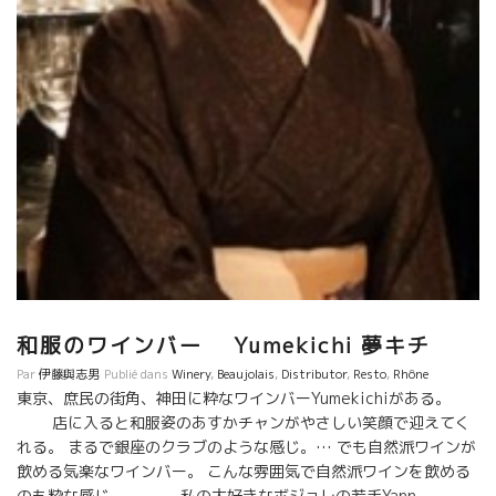
は金柑のような酸が気品を感じさせる。 ムーラン・ナ・ヴァンは
しっかりとした骨格のまさにグラン・ヴァン。 ボジョレーの多様
なクリュの個性を表現するクリストフ。2017年ヴィンテージ好き
だな(^^)。
和服のワインバー Yumekichi 夢キチ
Par
伊藤與志男
Publié dans
Winery
,
Beaujolais
,
Distributor
,
Resto
,
Rhône
東京、庶民の街角、神田に粋なワインバーYumekichiがある。
店に入ると和服姿のあすかチャンがやさしい笑顔で迎えてく
れる。 まるで銀座のクラブのような感じ。… でも自然派ワインが
飲める気楽なワインバー。 こんな雰囲気で自然派ワインを飲める
のも粋な感じ。 私の大好きなボジョレの若手Yann