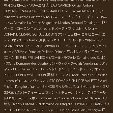
CHÂTEAU CAMBON
Olivier Cohen
静岡
ジェローム・ソリーニ
ローヌ
DOMAINE L'ANGLORE
Jerome SAURIGNY
Bistro MARUGO
Bistro Coinstot Vino
ドメーヌ・グレゴリー・ギヨーム
Minervois
がん
Nicolas Renaud
Catalogne
オリ
ちゃん
Domaine La Petite Baigneuse
ヴィエ・コーエン
ドメーヌ・マルセル・リショー
Trois Amours
DOMAINE GERARD SCHUELLER
ダミアン・ビュロー
コルビエール
エ
東京
マラガ
ノ・コネ・チーム
Medoc
ル・ルペール・ド・カルトゥッシュ
Salon L'irréel
Taiwan
ドゥニ・ペノ
ローランス・エ・レミ・デュフェイト
マルセル・ラピエ－ル
アンダルシア
ル
Domaine Philippe Delmée
DOMAINE PHILIPPE JAMBON
Domaine des Soulié
ピエール・ラフォレ
400ans
Domaine des Soulié
Vendange 2017
サントヴィクトワール山
マス・ロー
Château Poupille
ソントル
サン・ジャン・ド・ラ・ジネスト
野村ユニソン
Olivier Cousin
RECREATION
Bistro FLACON
Le Clos des
STC
Jarres
ピエール・オヴェルノワ
DOMAINE PHILIPPE VALETTE
Axel
l'anglore
レミー・スリ
Prϋfer
Yakitori SHINORI
マッシモ
La Tour Eiffel
エ50歳記念パーティー
ビュヴォン・ナチュール
ジャン・フォワヤール
エスポア
トロワザム−ル
Domaine des Capriers
Passion et Nature
パリ
VIN
domaine de l'anglore
観光
Thierry Puzelat
DOMINIQUE DERAIN
プリ
ロ
Bruno Schueller
ューレ・ロック
ル・クロ・デ・ジャール
ジュンさん