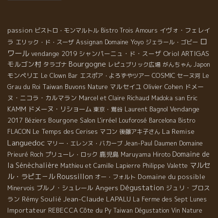
passion
イヴォ・フェレイ
ビストロ・モンマルトル
Bistro Trois Amours
ロ
ラ
Domaine Yoyo
エリック・ド・スーザ
Assignan
ジェラール・ゴビー
ワール
Oriol ARTIGAS
vendange 2019
シャンパーニュ・ド・スーザ
Bourgogne
モルゴン村
タラゴナ
レピュブリック広場
がんちゃん
Japon
モンペリエ
COSMIC
Le Clown Bar
エスポア・よろずやツアー
セーヌ河
Le
Taiwan Buvons Nature
マルセイユ
Olivier Cohen
ドメー
Grau du Roi
ヌ・ニコラ・カルマラン
Eric
Marcel et Claire Richaud
Madoka san
KAMM
ドメーヌ・リショーム
Laurent Bagnol
Vendange
東京・鴬谷
2017
Bourgone
Salon L'irréel
Béziers
Louforosé
Barcelona
Bistro
La Remise
Le Temps des Cerises
FLACON
マコン
後藤アキ子さん
Languedoc
マリー・エレンヌ・バカーブ
Jean-Paul Daumen
Domaine
Domaine de
鹿児島
Prieuré Roch
プリューレ・ロック
Maruyama Hiroto
la Sénèchalière
マルセ
Mathieu et Camille Lapierre
Philippe Valette
Roussillon
ル・ラピエ－ル
Domaine du possible
オー・フォルト
Dégustation
Angers
ブルノ・シュレール
ジュリ・ブロス
Minervois
Jean-Claude LAPALU
ラン
Rémy Soulié
La Ferme des Sept Lunes
Importateur REBECCA
Côte du Py
Taiwan Dégustation Vin Nature