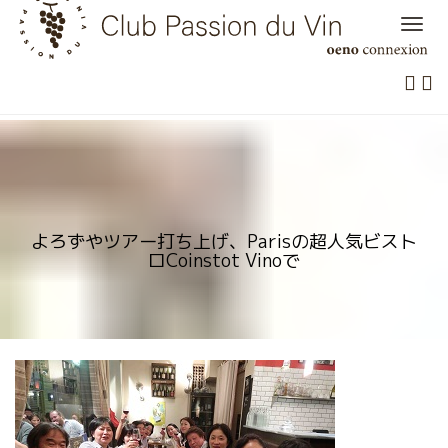
Skip
to
content
よろずやツアー打ち上げ、Parisの超人気ビスト
ロCoinstot Vinoで