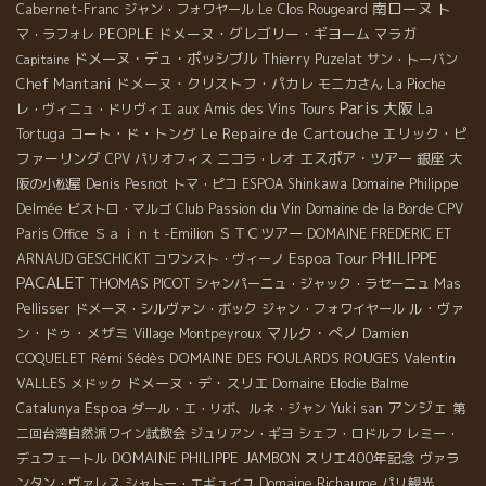
南ローヌ
Cabernet-Franc
ジャン・フォワヤール
Le Clos Rougeard
ト
PEOPLE
ドメーヌ・グレゴリー・ギヨーム
マラガ
マ・ラフォレ
ドメーヌ・デュ・ポッシブル
Thierry Puzelat
サン・トーバン
Capitaine
Chef Mantani
ドメーヌ・クリストフ・パカレ
モニカさん
La Pioche
Paris
大阪
レ・ヴィニュ・ドリヴィエ
aux Amis des Vins Tours
La
Le Repaire de Cartouche
コート・ド・トング
エリック・ピ
Tortuga
ファーリング
エスポア・ツアー
銀座
CPV パリオフィス
ニコラ・レオ
大
阪の小松屋
Denis Pesnot
トマ・ピコ
ESPOA Shinkawa
Domaine Philippe
Club Passion du Vin
Delmée
ビストロ・マルゴ
Domaine de la Borde
CPV
Ｓａｉｎｔ-Emilion
ＳＴＣツアー
Paris Office
DOMAINE FREDERIC ET
PHILIPPE
Espoa Tour
ARNAUD GESCHICKT
コワンスト・ヴィーノ
PACALET
THOMAS PICOT
シャンパーニュ・ジャック・ラセーニュ
Mas
ル・ヴァ
Pellisser
ドメーヌ・シルヴァン・ボック
ジャン・フォワイヤール
マルク・ぺノ
ン・ドゥ・メザミ
Village Montpeyroux
Damien
DOMAINE DES FOULARDS ROUGES
Valentin
COQUELET
Rémi Sédès
VALLES
ドメーヌ・デ・スリエ
メドック
Domaine Elodie Balme
アンジェ
Espoa
Catalunya
ダール・エ・リボ、ルネ・ジャン
Yuki san
第
二回台湾自然派ワイン試飲会
ジュリアン・ギヨ
シェフ・ロドルフ
レミー・
DOMAINE PHILIPPE JAMBON
スリエ400年記念
デュフェートル
ヴァラ
Domaine Richaume
ンタン・ヴァレス
シャトー・エギュイユ
パリ観光