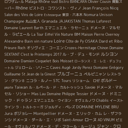
Rhône sud
Malaga
Olivier Cousin
ロワザム−ル
Bistro BIANCARA
質販ス
Rhône
ビストロ・コワンスト・ヴィノ
Jean François Nicq
ーパー
Nomura Unison
Salon des Vins de Loire
東京・六本木
Estezargue
Champagne
丸山宏人
Granada
JAJAKISTAN
Thomas Laforest
エマニュエル・ラセーニュ
ドメーヌ・マルセ
Domaine Laurent Barth
ル・ラピエール
La Tour Eiffel
Vin Nature BIM
Maison Pierre Overnoy
Loire
Dard et Ribo
Alexandre Bain
vin nature
OSAKA
Côte de Py
オリヴィエ・コーエン
Prieure Roch
Crozes-Hermitage
Chinon
Domaine
ルシヨン
ル・ブ・デュ・モンド
SEXTANT
C'est le Printemps 2017
Domaine Damien Coquelet
Bois Moisset
ローランス・エ・レミ・デュフェ
Caves Augé
Domaine Grégory
ジェローム・ソリーニ
Jordy Perez
ートル
ブルゴーニュ
Guillaume
ペルピニャン
St Jean de la Ginest
レストラ
ボルドー
ニコラ・ルノー
STC Tours
ン・グラン８
リショーム ロゼ
Taiwan
ドメーヌ・マル
ル・ルペール・ド・カルトゥッシュ
Savoie
pépite
ドメーヌ・ドミニ
セル・リショー
Mas Lau
Domaine Philippe Tessier
ック・ドゥラン
エマニュエル・ウイヨン・オヴェルノワ
Chablis
イースト
DOMAINE MYLENE BRU
ライン
ラ・トルトゥーガ
ジョルディ・ペレズ
Jura
ボジョレー
Montpellier
ドメーヌ・エリック・カム
レ・ザフラ
ローヌ
ンシ
ドメーヌ・ダール・エ・リボ
Saint-Amour
AD VINUM
ピエ
ジャン・クロ
ドメーヌ・デ・フラール・ルージュ
ール・オヴェルノワ