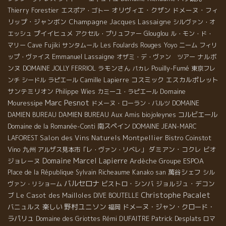
オリヴィエ・クザン
ドメーヌ・フィ
Thierry Forestier
エスポア・ゴトー
リップ・ジャンボン
Champagne Jacques Lassaigne
シルヴァン・オ
プイイヒュメ
エッシュ
アクセル・プリュファー
Glouglou
ル・モン・ド・
マリー
Cave Fujiki
サンタムール
Les Foulards Rouges
Yoyo
ニーム
フィリ
Emmanuel Lassaigne
ナルボ
ップ・ヴァイス
オザミ・デ・ヴァン ツアー
ンヌ
ラモンさん
Pouilly-Fumé
DOMAINE JOLLY FERRIOL
東京フレ
パカレ
コスミック
エスカルポレット
ンチ
シードル
ラピエール
Camille Lapierre
サンテミリオン
Domaine
Philippe Wies
カミーユ・ラピエール
Marc Pesnot
Mouressipe
ドメーヌ・ローラン・バルツ
DOMAINE
Aux Amis
biojoleynes
コルビエール
DAMIEN BUREAU
DAMIEN BUREAU
南スペイン
Domaine de la Romanée-Conti
DOMAINE JEAN-MARC
Salon des Vins Naturels Montpellier
Bistro Coinstot
LAFOREST
Vino
九州
ダミアン・コクレ
ビオ
アルザス見本市「レ・ヴァン・リベレ」
Domaine Marcel Lapierre
ジョレーヌ
Ardèche
Groupe ESPOA
萬谷シェフ
Place de la République
Sylvain Richeaume
Kanako san
シル
バルセロナ
ビストロ・シンバ
ジョルジュ・デコン
ヴァン・リショーム
Christophe Pacalet
ブ
Le Casot des Mailloles
DIVE BOUTELLE
野村ユニソン
バニュルス
楽しい
ドメーヌ・ジャン・クロード・
福岡
ラパリュ
Rémi DUFAITRE
Patrick Desplats
Domaine des Griottes
ロマ