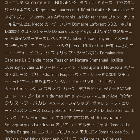
salon de vin ''INDIGENES''
タヴェル
ネ・コンチ
ドメーヌ・セクスタン
Kagoshima
Beaujoloise
エ
ジャジャキスタン
Laurence et Rémi Dufaitre
スポアグループ
Les Affranchis
Jordy
La Méditerranée
ヴァン・ナチュ
Domaine Laforest
ール見本市ビム
Medoc
カーヴ・フジキ
B.B.B. ボジョ
カタルーニ
レ試飲会
クロ・ルジャール
Domaine Jacky Preys
ロゼワイン
ャ
台湾インポーターのレベッカさん
Tokyo Musashikoyama
ドメーヌ・
Eric Pfifferling
コ
フレデリック・エ・アルノー・ゲシクト
岩田コキさん
フィリップ・ジャンボン
ート・デュ・ピ
フルーリ
Domaine des
Capriers
La Grande Motte
Passion et Nature
Emmanuel Houillon
Beaujolais Nouveau
エドワード・ラフィット
Overnoy
Sylvain
ドメー
マチュ
ヌ・ミレーヌ・ブリュ
Château Poupille
ヴィニ・シュッド見本市
ー・ラピエール
自然派ワイン
ジル・キャトリンヌ・ヴェルジェ
Barcelone
カベルネ フラン
パトリック・デプラ
Marie-Hélène BACAVE
Le Vin de mes Amis
コート・ド・ピィ
マキシム・マニョン
Axel Prϋfer
クリストフ・パカレ
ドメーヌ・フィリップ・ヴァレット
ティエリ
ニース
Escarpolette
ドメーヌ・ラフォレ
エ
ー・ピュズラ
Bistro Simba
リック・カム
Montmartre
エスポア
Biodynamie
東京武蔵小山
Bordeaux
オリオル・アルティギャス
Souvignargues
Domaine La
モルゴン
Domaine des Soulié
Petite Baigneuse
エクサン・プロヴァンス
400ans
ジュラ
Ivo Ferreira
Chef Ishida
Saint Aubin
Le Clos des