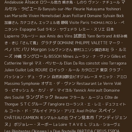
Alsace
マ
Andalousie
ロワール地方
焼き鳥・しのり
ヴァン・ナチュール
ルセル・ラピエール
Fleurie
Banyuls-sur-Mer
Nakayama Yoshinori
Jean Foillard
Domaine Sylvain Bock
san
Marseille
Vivien Hemelsdael
加藤さん
カナコさん
エッフェル塔
静岡
Visite Paris
レ・ぺ
THOMAS PICO
Espagne Sud
レミー・スリエ
日本
ニタント
ラモン・サヴェドラ
試飲会
aux Amis des Vins
Lapierre
フルーリー
Yann Bertrand
お好み焼
グラナダ
マーク・
き・きじ「さんて寛」
DOMAINE PHILIPPE VALETTE
Morgon
パリ
ラ・ルミ
ペノ
STC
シルヴァンさん
野村ユニソン諏訪本社
ーズ
ラングロール
沖縄
BISSOH
Nîmes
ムーラン・ナ・ヴァン
Gilles et
Catherine Vergé
マス・ぺリセール
Elian Da Ros
coinstot vino
Tarragona
Loïc ROURE
ロイック・ルール
東京
クラブ・
Julien Guillot
カタロニア
パッション・デュ・ヴァン
自然派試飲会ビオジョレーヌ
ヤニック・アミロ
Massimo
Symphonie
オザミ・デ・ヴァン
Restaurant Le Verre Volé
ル・カゾ・デ・マイヨル
Domaine
ラ・ピオッシュ
Yannick Amirault
ラングドック
des Soulié
Beaune
フラール・ルージュ
Côte de
l'anglore
ＳＴＣグループ
Thongue
ローランス・エ・レミ・デュフェイト
スペイン
コート・ド・ブルイイ
アラン・アリエ
ル
Axel Prüfer
ワイン見本市「アンディジェン
CHÂTEAU CAMBON
モンマルトルの丘
ヌ」
ボジョレー・ヌーボー
ＴＡＶＥＬ
La Loire
ジュル・ショーヴェ
Okinawa
PARTIDA CREUS
Les Pénitentes
La Dive Bouteille
ESPOA