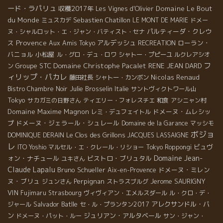
ード・ラパリュ
収穫2017年
Domaine Le Bout
Les Vignes d'Olivier
du Monde
Sebastien Chatillon
ミュスカデ
LE MONT DE MARIE
ドメー
パルティーダ・クレウ
ヌ・シャルロット・エ・ジャン・バティスト・セナ
Provence
ス
アルデッシュ
ローラン・
Aux Amis Tokyo
RECREATION
バニョル
小松屋
ル・グロ・デュ・ロワ
シャトー・プピーユ
ルクレアシオ
フ
Domaine Christophe Pacalet
Groupe STC
RENE JEAN DARD
ン
ィリップ・パカレ
Nicolas Renaud
藤田社長
シャトー・カンボン
Julie Brosselin
Bistro Chambre Noir
Italie
サントヴィクトワール山
Tokyo
サカガミの日野さん
ティエリー・フォレスチエ
和食
アシニャン村
Domaine Maxime Magnon
ドメーヌ・ムレシッ
レミ・デュフェイトル
プ
ドメーヌ・ジェラール・シュレール
Domaine de la Garance
マッシモ
ボジョ
Le Clos des Grillons
DOMINIQUE DERAIN
JACQUES LASSAIGNE
レ
ビュヴ
ITO Yoshio
マルセル・エ・クレール・リショー
Tokyo Roppongi
Domaine Jean-
ォン・ナチュール
ビストロ・ブリュタル
ユキさん
Claude Lapalu
Bruno Schueller
ドメーヌ・ミレン
Aix-en-Provence
ヌ・ブリュ
Perpignan
Jerome SAURIGNY
ジュンさん
ストラスブルグ
VIN
Fujimaru
Strasbourg
ヴィヴィアン・エメルスダール
ル・クロ・デ・
Salvador Batlle
アレクサンドル・バ
ジャール
セ・ル・プランタン2017
ン
ジュリアン・アルタベール
ドメーヌ・パット・ルー
サン・ジャン・