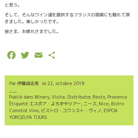
と思う。
そして、そんなワイン達を提供するフランスの現場にも触れて頂
きました。楽しかったです。
皆さま、お疲れさまでした。
F
T
E
P
a
w
m
a
c
i
a
r
Par
伊藤與志男
le
22, octobre 2018
e
t
i
t
Publié dans
Winery
,
Visite
,
Distributor
,
Resto
,
Provence
b
t
l
a
Étiqueté
エスポア・よろずやツアー
,
ニース
,
Nice
,
Bistro
o
e
g
Coinstot Vino
,
ビストロ・コワンスト・ヴィノ
,
ESPOA
YOROZUYA TOURS
o
r
e
k
r