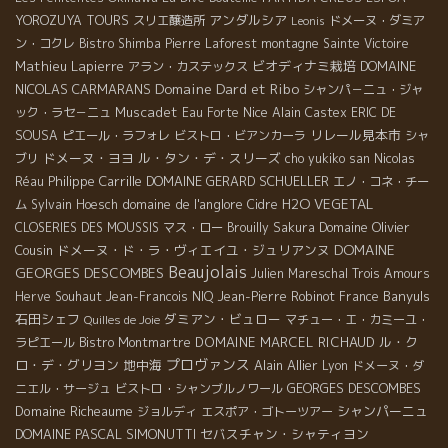
アンダルシア
YOROZUYA TOURS
スリエ醸造所
ドメーヌ・ダミア
Leonis
ン・コクレ
Bistro Shimba
Pierre Laforest
montagne Sainte Victoire
Mathieu Lapierre
ビオディナミ栽培
DOMAINE
アラン・カステックス
Domaine Dard et Ribo
NICOLAS CARMARANS
シャンパ－ニュ・ジャ
Muscadet
Nice
ック・ラセ－ニュ
Eau Forte
Alain Castex
ERIC DE
リレール見本市
SOUSA
ピエール・ラフォレ
ビストロ・ビアンカーラ
シャ
ドメーヌ・ヨヨ
ル・タン・デ・スリーズ
ブリ
cho yukiko san
Nicolas
Philippe Carrille
DOMAINE GERARD SCHUELLER
Réau
エノ・コネ・チー
domaine de l'anglore
H2O VEGETAL
ム
Sylvain Hoesch
Cidre
Domaine Olivier
CLOSERIES DES MOUSSIS
マス・ロー
Brouilly
Sakura
DOMAINE
Cousin
ドメーヌ・ド・ラ・ヴィエイユ・ジュリアンヌ
Beaujolais
GEORGES DESCOMBES
Julien Mareschal
Trois Amours
Banyuls
Herve Souhaut
Jean-Francois NIQ
Jean-Pierre Robinot
France
石田シェフ
ダミアン・ビュロー
マチュー・エ・カミーユ・
Quilles de Joie
DOMAINE MARCEL RICHAUD
ル・ク
ラピエール
Bistro Montmartre
プロヴァンス
ロ・デ・グリヨン
地中海
Alain Allier
Lyon
ドメーヌ・ダ
GEORGES DESCOMBES
ニエル・サージュ
ビストロ・シャンブルノワール
Domaine Richeaume
シャンパーニュ
ジョルディ
エスポア・ゴトーツアー
DOMAINE PASCAL SIMONUTTI
セバスチャン・シャティヨン