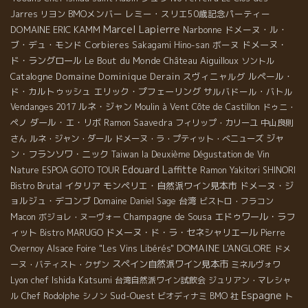
BMOメンバー
レミー・スリエ50歳記念パーティー
Jarres
リヨン
Marcel Lapierre
DOMAINE ERIC KAMM
Narbonne
ドメーヌ・ル・
ブ・デュ・モンド
Corbieres
ボーヌ
ドメーヌ・
Sakagami Hino-san
ド・ラングロール
Le Bout du Monde
Château Aiguilloux
ソントル
Catalogne
Domaine Dominique Derain
スヴィニャルグ
ルペール・
ド・カルトゥッシュ
エリック・プフェーリング
サルバドール・バトル
ルネ・ジャン
Vendanges 2017
Moulin à Vent
Côte de Castillon
ドゥニ・
ダール・エ・リボ
ペノ
Ramon Saavedra
フィリップ・カリーユ
中山良則
ジャ
さん
ルネ・ジャン・ダール
ドメーヌ・ラ・プティット・べニューズ
ン・フランソワ・ニック
Taiwan la Deuxième Dégustation de Vin
Edouard Laffitte
Nature
ESPOA GOTO TOUR
Ramon
Yakitori SHINORI
Bistro Brutal
イタリア
モンペリエ・自然派ワイン見本市
ドメーヌ・ジ
ョルジュ・デコンブ
台湾
Domaine Daniel Sage
ビストロ・フラコン
Champagne de Sousa
エドゥワール・ラフ
Macon
ボジョレ・ヌーヴォー
ィット
ドメーヌ・ド・ラ・セネシャリエール
Bistro MARUGO
Pierre
DOMAINE L'ANGLORE
Overnoy
Alsace Foire "Les Vins Libérés"
ドメ
スペイン自然派ワイン見本市
ーヌ・バティスト・クザン
ミネルヴォワ
Lyon chef Ishida Katsumi
台湾自然派ワイン試飲会
ジュリアン・マレシャ
Espagne
Sud-Ouest
ル
Chef Rodolphe
シノン
ビオディナミ
BMO 社
ト