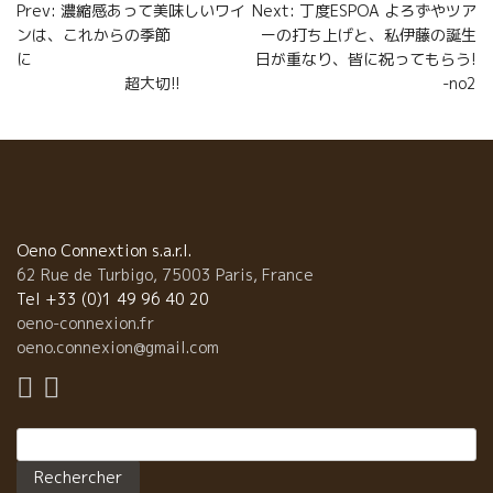
Navigation
Prev: 濃縮感あって美味しいワイ
Next: 丁度ESPOA よろずやツア
ンは、これからの季節
ーの打ち上げと、私伊藤の誕生
de
に
日が重なり、皆に祝ってもらう!
l’article
超大切!!
-no2
Oeno Connextion s.a.r.l.
62 Rue de Turbigo, 75003 Paris, France
Tel +33 (0)1 49 96 40 20
oeno-connexion.fr
oeno.connexion@gmail.com
Rechercher :