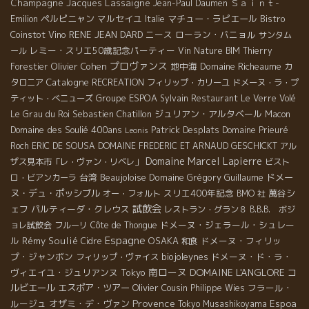
Champagne Jacques Lassaigne
Ｓａｉｎｔ-
Jean-Paul Daumen
Emilion
ペルピニャン
マルセイユ
マチュー・ラピエール
Bistro
Italie
Coinstot Vino
RENE JEAN DARD
ニース
ローラン・バニョル
サンタム
レミー・スリエ50歳記念パーティー
ール
Vin Nature BIM
Thierry
プロヴァンス
Olivier Cohen
地中海
Domaine Richeaume
Forestier
カ
Catalogne
タロニア
RECREATION
フィリップ・カリーユ
ドメーヌ・ラ・プ
Groupe ESPOA
ティット・べニューズ
Sylvain
Restaurant Le Verre Volé
Sebastien Chatillon
ジュリアン・アルタベール
Le Grau du Roi
Macon
Domaine des Soulié 400ans
Patrick Desplats
Domaine Prieuré
Leonis
Roch
ERIC DE SOUSA
DOMAINE FREDERIC ET ARNAUD GESCHICKT
アル
Domaine Marcel Lapierre
ザス見本市「レ・ヴァン・リベレ」
ビスト
台湾
Beaujoloise
Domaine Grégory Guillaume
ドメー
ロ・ビアンカーラ
ヌ・デュ・ポッシブル
スリエ400年記念
萬谷シ
オー・フォルト
BMO 社
試飲会
ェフ
パルティーダ・クレウス
レストラン・グラン８
B.B.B. ボジ
ドメーヌ・ジェラール・シュレー
ョレ試飲会
フルーリ
Côte de Thongue
Espagne
ル
Rémy Soulié
OSAKA
ドメーヌ・フィリッ
Cidre
和食
プ・ジャンボン
biojoleynes
ドメーヌ・ド・ラ・
フィリップ・ヴァイス
南ローヌ
DOMAINE L'ANGLORE
ヴィエイユ・ジュリアンヌ
Tokyo
コ
ルビエール
エスポア・ツアー
Olivier Cousin
フラール・
Philippe Wies
Provence
Espoa
ルージュ
オザミ・デ・ヴァン
Tokyo Musashikoyama