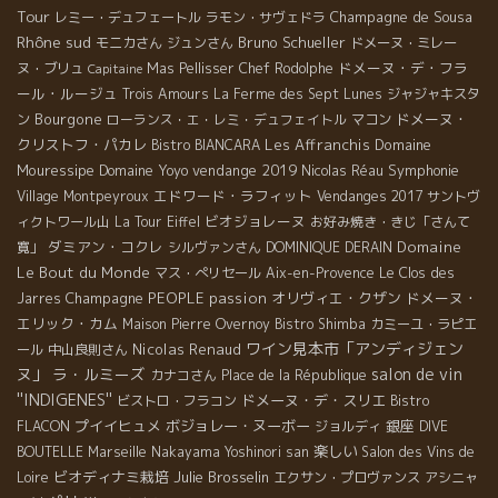
Tour
Champagne de Sousa
レミー・デュフェートル
ラモン・サヴェドラ
Rhône sud
Bruno Schueller
モニカさん
ジュンさん
ドメーヌ・ミレー
ドメーヌ・デ・フラ
ヌ・ブリュ
Mas Pellisser
Chef Rodolphe
Capitaine
ール・ルージュ
Trois Amours
La Ferme des Sept Lunes
ジャジャキスタ
Bourgone
ドメーヌ・
ン
ローランス・エ・レミ・デュフェイトル
マコン
クリストフ・パカレ
Les Affranchis
Domaine
Bistro BIANCARA
Mouressipe
Domaine Yoyo
vendange 2019
Symphonie
Nicolas Réau
エドワード・ラフィット
Village Montpeyroux
Vendanges 2017
サントヴ
ビオジョレーヌ
ィクトワール山
La Tour Eiffel
お好み焼き・きじ「さんて
ダミアン・コクレ
Domaine
寛」
シルヴァンさん
DOMINIQUE DERAIN
Le Bout du Monde
マス・ぺリセール
Aix-en-Provence
Le Clos des
Champagne
PEOPLE
passion
オリヴィエ・クザン
ドメーヌ・
Jarres
エリック・カム
Maison Pierre Overnoy
Bistro Shimba
カミーユ・ラピエ
ワイン見本市「アンディジェン
Nicolas Renaud
ール
中山良則さん
ヌ」
ラ・ルミーズ
salon de vin
カナコさん
Place de la République
''INDIGENES''
ドメーヌ・デ・スリエ
ビストロ・フラコン
Bistro
プイイヒュメ
ボジョレー・ヌーボー
銀座
FLACON
ジョルディ
DIVE
楽しい
BOUTELLE
Marseille
Nakayama Yoshinori san
Salon des Vins de
ビオディナミ栽培
Julie Brosselin
Loire
エクサン・プロヴァンス
アシニャ