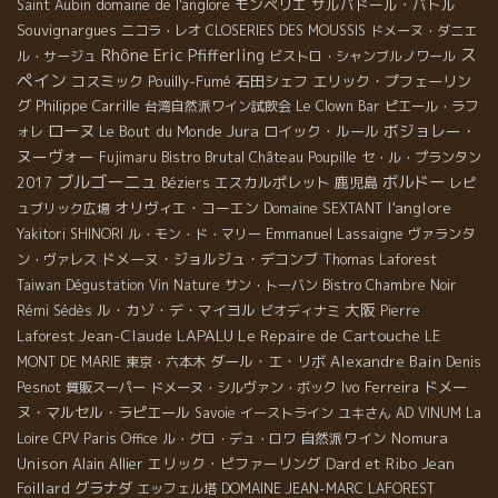
domaine de l'anglore
モンペリエ
サルバドール・バトル
Saint Aubin
Souvignargues
ニコラ・レオ
CLOSERIES DES MOUSSIS
ドメーヌ・ダニエ
Rhône
ス
Eric Pfifferling
ル・サージュ
ビストロ・シャンブルノワール
ペイン
コスミック
Pouilly-Fumé
石田シェフ
エリック・プフェーリン
グ
Philippe Carrille
台湾自然派ワイン試飲会
Le Clown Bar
ピエール・ラフ
ローヌ
Jura
ボジョレー・
Le Bout du Monde
ロイック・ルール
ォレ
ヌーヴォー
Bistro Brutal
Fujimaru
Château Poupille
セ・ル・プランタン
ブルゴーニュ
ボルドー
エスカルポレット
鹿児島
2017
Béziers
レピ
l'anglore
オリヴィエ・コーエン
ュブリック広場
Domaine SEXTANT
Emmanuel Lassaigne
Yakitori SHINORI
ル・モン・ド・マリー
ヴァランタ
ドメーヌ・ジョルジュ・デコンブ
ン・ヴァレス
Thomas Laforest
Taiwan Dégustation Vin Nature
サン・トーバン
Bistro Chambre Noir
大阪
ル・カゾ・デ・マイヨル
Rémi Sédès
ビオディナミ
Pierre
Jean-Claude LAPALU
Le Repaire de Cartouche
Laforest
LE
ダール・エ・リボ
Alexandre Bain
MONT DE MARIE
東京・六本木
Denis
Ivo Ferreira
ドメー
Pesnot
質販スーパー
ドメーヌ・シルヴァン・ボック
ヌ・マルセル・ラピエール
Savoie
イーストライン
ユキさん
AD VINUM
La
自然派ワイン
Nomura
Loire
CPV Paris Office
ル・グロ・デュ・ロワ
Dard et Ribo
Unison
Alain Allier
エリック・ピファーリング
Jean
Foillard
グラナダ
エッフェル塔
DOMAINE JEAN-MARC LAFOREST