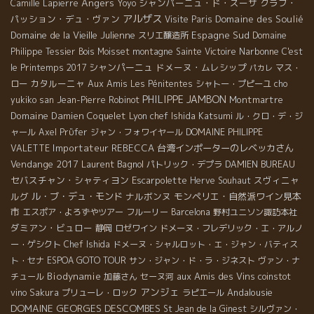
Angers
シャンパーニュ・ド・スーザ
クラブ・
Camille Lapierre
Yoyo
アルザス
パッション・デュ・ヴァン
Domaine des Soulié
Visite Paris
Domaine de la Vieille Julienne
Espagne Sud
スリエ醸造所
Domaine
Narbonne
Philippe Tessier
Bois Moisset
montagne Sainte Victoire
C'est
シャンパーニュ
ドメーヌ・ムレシップ
le Printemps 2017
マス・
パカレ
カタルーニャ
Aux Amis
ロー
Les Pénitentes
シャトー・プピーユ
cho
PHILIPPE JAMBON
Montmartre
yukiko san
Jean-Pierre Robinot
Domaine Damien Coquelet
Lyon chef Ishida Katsumi
ル・クロ・デ・ジ
ャール
Axel Prϋfer
ジャン・フォワイヤール
DOMAINE PHILIPPE
Importateur REBECCA
台湾インポーターのレベッカさん
VALETTE
Vendange 2017
Laurent Bagnol
パトリック・デプラ
DAMIEN BUREAU
セバスチャン・シャティヨン
Escarpolette
スヴィニャ
Herve Souhaut
ルグ
ル・ブ・デュ・モンド
ナルボンヌ
モンペリエ・自然派ワイン見本
市
エスポア・よろずやツアー
フルーリー
Barcelona
野村ユニソン諏訪本社
ダミアン・ビュロー
静岡
ロゼワイン
ドメーヌ・フレデリック・エ・アルノ
ー・ゲシクト
Chef Ishida
ドメーヌ・シャルロット・エ・ジャン・バティス
ト・セナ
ESPOA GOTO TOUR
サン・ジャン・ド・ラ・ジネスト
ヴァン・ナ
Biodynamie
aux Amis des Vins
チュール
加藤さん
セーヌ河
coinstot
アンジェ
Andalousie
vino
Sakura
プリューレ・ロック
ラピエール
DOMAINE GEORGES DESCOMBES
St Jean de la Ginest
シルヴァン・