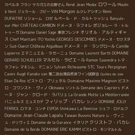
ロワール
René Jean
カベルネ フラン
サカガミの日野さん
Medoc
Moulin
Morgon
VIN
Rémi
à Vent
ジェラール・ゴビー
ルクレアシオン
DUFAITRE
ルペール・ド・カルトゥッシュ
リショーム ロゼ
Banyuls-
CHÂTEAU CAMBON
ドメーヌ・ラフォレ
ボジョレー
sur-Mer
ラ・トル
オリオル・アルティギャ
トゥーガ
Domaine Daniel Sage
東京フレンチ
ス
Chef Mantani
GEORGES DESCOMBES
ITO Yoshio
ドメーヌ・セクスタ
Sud-Ouest
Château Aiguilloux
ドメーヌ・ド・ラングロール
ン
Camille
エマニュエル・ラセーニュ
DOMAINE
Lapierre
Domaine Laurent Barth
マルセル・ラピエ－ル
GERARD SCHUELLER
Ramon Saavedra
トマ・
STC Tours
Perpignan
ラフォレ
マキシム・マニョン
Sylvain Richeaume
Caves Augé
Kanako san
第二回台湾自然派ワイン試飲会
Quilles de Joie
ビストロ・ブリュタル
Domaine Maxime Magnon
ビスト
Elian Da Ros
ロ・コワンスト・ヴィノ
Okinawa
ドメ
ソントル
Domaine des Capriers
ーヌ・ジャン・クロード・ラパリュ
La Grande Motte
La Méditerranée
フィリップ・パカレ
バニュルス
ミュスカデ
シノン
DOMAINE JOLLY
La Remise
FERRIOL
ロマネ・コンチ
ESPOA Shinkawa
シェフ・ロドルフ
Domaine Jean-Claude Lapalu
Taiwan Buvons Nature
レ・ヴィニ
クリストフ・パカレ
イタリア
ュ・ドリヴィエ
Domaine de la Garance
DOMAINE ERIC KAMM
Domaine de la Borde
ビストロ・モンマルトル