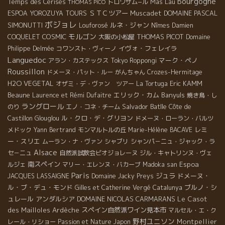
Bourgogne
Temps des Cerises
Mas Lau
トロワザム−ル
THOMAS PICO
ＳＴＣツアー
Muscadet
DOMAINE PASCAL
ESPOA YOROZUYA TOURS
ボジョレ
SIMONUTTI
ルネ・ジャン
Louforosé
Nîmes
Damien
モルゴン
COSMIC
THOMAS PICOT
COQUELET
大阪の小松屋
Domaine
イヴォ・フェレイラ
Philippe Delmée
コワンスト・ヴィーノ
Languedoc
マーク・ペノ
アラン・カステックス
Tokyo Roppongi
Roussillon
ドメーヌ・パット・ルー
がんちゃん
Crozes-Hermitage
H2O VEGETAL
Eric KAMM
オザミ・デ・ヴァン ツアー
La Tortuga
Beaune
エリック・カム
Banyuls
Laurence et Rémi Dufaitre
焼き鳥・し
ラングロール
Salvador Batlle
のり
エノ・コネ・チーム
Côte de
ル・クロ・デ・グリヨン
Castillon
Glouglou
ドメーヌ・ローラン・バルツ
レミ
メドック
Yann Bertrand
モンマルトルの丘
Marie-Hélène BACAVE
ー・スリエ
ムーラン・ナ・ヴァン
シャブリ
シャンパ－ニュ・ジャック・ラ
Alsace
セ－ニュ
自然派試飲会ビオジョレーヌ
ジル・キャトリンヌ・ヴェ
南スペイン
Espoa
ルジェ
マリー・エレンヌ・バカーブ
Madoka san
Paris
ジュラ
ドメーヌ・
JACQUES LASSAIGNE
Domaine Jacky Preys
ル・ブ・デュ・モンド
ブルノ・シ
Gilles et Catherine Vergé
Catalunya
ュレール
アンダルシア
DOMAINE NICOLAS CARMARANS
Le Casot
des Mailloles
Ardèche
スペイン自然派ワイン見本市
マルセル・エ・ク
野村ユニソン
Montpellier
レール・リショー
Passion et Nature
Japon