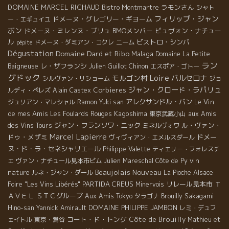
DOMAINE MARCEL RICHAUD
ラモンさん
Bistro Montmartre
シャト
フィリップ・ジャン
ドメーヌ・グレゴリー・ギヨーム
ー・エギュイユ
ボン
ドメーヌ・ミレンヌ・ブリュ
BMOメンバー
ビュヴォン・ナチュー
ル
ビストロ・シンバ
ドメーヌ・ダミアン・コクレ
ニーム
pépite
Dégustation
Domaine Dard et Ribo
Malaga
Domaine La Petite
ラン
レ・ザフランシ
Baigneuse
Julien Guillot
Chinon
エスポア・ゴトー
グドック
Loire
モルゴン村
バルセロナ
シルヴァン・リショーム
ジョ
ジャン・クロード・ラパリュ
Corbieres
ルディ・ペレズ
Alain Castex
アレクサンドル・バン
Le Vin
ジュリアン・マレシャル
Ramon
Yuki san
de mes Amis
Kagoshima
Les Foulards Rouges
東京武蔵小山
aux Amis
ジャン・フランソワ・ニック
ル・ヴァン・
des Vins Tours
ミネルヴォワ
Marcel Lapierre
ドゥ・メザミ
ドメー
ヴィヴィアン・エメルスダール
ヌ・ド・ラ・セネシャリエール
Philippe Valette
ティエリー・フォレスチ
vin
エ
ヴァン・ナチュール見本市ビム
Julien Mareschal
Côte de Py
Beaujolais Nouveau
nature
ルネ・ジャン・ダール
La Pioche
Alsace
PARTIDA CREUS
リレール見本市
Ｔ
Foire "Les Vins Libérés"
Minervois
ＡＶＥＬ
ＳＴＣグループ
Aux Amis Tokyo
タラゴナ
Brouilly
Sakagami
DOMAINE PHILIPPE JAMBON
Hino-san
Yannick Amirault
レミ・デュフ
コート・ド・トング
Côte de Brouilly
ェイトル
東京・鴬谷
Mathieu et