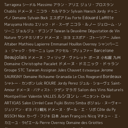
Massimo
アラン・アリエ
ジュリ・ブロスラン
Tarragona
シードル
ドメーヌ・ニコラ・カルマラン
Chablis
Sylvain Hoesch
Jordy
ドゥニ・
Edouard Laffitte
Domaine Sylvain Bock
エスポア
ペノ
Eau Forte
ニコラ・ルノー
Maruyama Hiroto
エリック・ド・スーザ
ジェローム・ソ
ジョルジュ・デコンブ
リーニ
Taiwan la Deuxième Dégustation de Vin
サンテミリオン
ドメーヌ・ヨヨ
Julien
Nature
エスポア・ゴトーツアー
Altaber
Mathieu Lapierre
Emmanuel Houillon Overnoy
シャンパーニ
Barcelone
ュ・ジャック・ラセーニュ
Lyon
アクセル・プリュファー
Beaujolais
ドメーヌ・フィリップ・ヴァレット
ボーヌ
小松屋
九州
Domaine Christophe Pacalet
ドメーヌ・ドミニック・ドゥラン
Groupe STC
Taiwan
Jerome
Assignan
Jules Chauvet
Estezargue
Bordeaux
SAURIGNY
Domaine Richaume
Granada
Le Clos Rougeard
Loïc ROURE
シャトー・カンボン
Jordy Perez
ジュル・ショーヴェ
Saint-
マラガ
Salon des Vins Naturels
Amour
ドメーヌ・バティスト・クザン
ルシヨン
Oriol
Montpellier
Valentin VALLES
レ・ぺニタント
ARTIGAS
Salon L'irréel
Cave Fujiki
Bistro Simba
ボジョレ・ヌーヴォー
ドメーヌ・ダール・エ・リボ
Côte du Py
ジュリアン・ギヨ
パリ観光
Nice
日本
Jean François Nicq
BISSOH
カーヴ・フジキ
マチュー・エ・
カミーユ・ラピエール
Pierre Overnoy
Domaine des Griottes