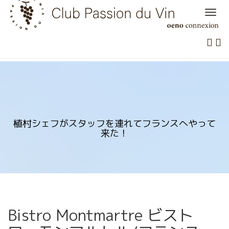
Skip
to
content
植村シェフがスタッフを連れてフランスへやって
来た！
Bistro Montmartre ビスト