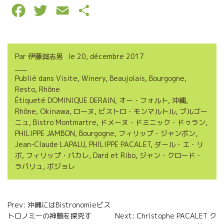
F
T
E
P
a
w
m
a
c
i
a
r
Par
伊藤與志男
le
20, décembre 2017
e
t
i
t
Publié dans
Visite
,
Winery
,
Beaujolais
,
Bourgogne
,
b
t
l
a
Resto
,
Rhône
o
e
g
Étiqueté
DOMINIQUE DERAIN
,
オー・フォルト
,
沖縄
,
Rhône
,
Okinawa
,
ローヌ
,
ビストロ・モンマルトル
,
ブルゴー
o
r
e
ニュ
,
Bistro Montmartre
,
ドメーヌ・ドミニック・ドゥラン
,
PHILIPPE JAMBON
,
Bourgogne
,
フィリップ・ジャンボン
,
k
r
Jean-Claude LAPALU
,
PHILIPPE PACALET
,
ダール・エ・リ
ボ
,
フィリップ・パカレ
,
Dard et Ribo
,
ジャン・クロード・
ラパリュ
,
ボジョレ
Navigation
Prev: 沖縄にはBistronomieビス
トロノミーの神髄を探究す
Next: Christophe PACALET ク
de