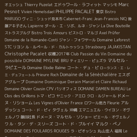
Marc
エドゥワール・ラフィット
オエッシュ
Thierry Puzelat
マッシモ
Pesnot
PHILIPPE PACALET
東京
Vivien Hemelsdael
Bistro
MARUGO
ヴィニ・シュッド見本市
Cabernet-Franc
Jean-Francois NIQ
後
藤アキ子さん
Lapierre
ダール・エ・リボ、ルネ・ジャン
La Dive Bouteille
ストラスブルグ
Bistro Trois Amours
ビストロ・マルゴ
Axel Prüfer
Domaine Laforest
Domaine de la Romanée-Conti
ジャン・フォワヤール
STC
リヨン
ル・ルペール・ド・カルトゥッシュ
Strasbourg
JAJAKISTAN
Christophe Pacalet
収穫2017年
Club Passion du Vin
Domaine du
マルセル・
possible
DOMAINE MYLENE BRU
ティエリー・ピュズラ
ラピエール
コート・デュ・ピ
Domaine Elodie Balme
ローランス・エ・レ
Domaine de la Sénèchalière
エスポ
Prieure Roch
ミ・デュフェートル
アグループ
Domaine Dominique Derain
Marcel et Claire Richaud
Domaine Olivier Cousin
Le
CPV パリオフィス
DOMAINE DAMIEN BUREAU
Clos des Grillons
ドメー
トマ・ピコ
ヤニック・アミロ
クロ・ルジャール
ヌ・リショーム
Fleurie
アル
Les Vignes d'Olivier
France
ロワール地方
デッシュ
タヴェル
沖縄
コート・ド・ピィ
エマニュエル・ウイヨン・オヴ
ドメーヌ・マルセル・リショー
ェルノワ
藤田社長
ピエール・オヴェルノ
マルク・ぺノ
ル・タン・デ・スリーズ
コート・ド・ブルイイ
ワ
DOMAINE DES FOULARDS ROUGES
丸山宏人
Le
ラ・ピオッシュ
福岡