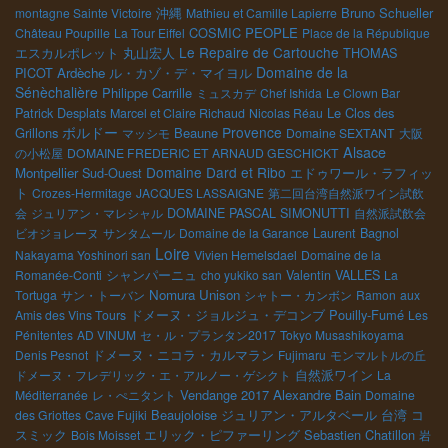
Bruno Schueller
montagne Sainte Victoire
沖縄
Mathieu et Camille Lapierre
COSMIC
PEOPLE
Château Poupille
La Tour Eiffel
Place de la République
Le Repaire de Cartouche
エスカルポレット
丸山宏人
THOMAS
Domaine de la
PICOT
Ardèche
ル・カゾ・デ・マイヨル
Sénèchalière
Philippe Carrille
ミュスカデ
Chef Ishida
Le Clown Bar
Patrick Desplats
Le Clos des
Marcel et Claire Richaud
Nicolas Réau
ボルドー
Provence
Grillons
Beaune
マッシモ
Domaine SEXTANT
大阪
Alsace
の小松屋
DOMAINE FREDERIC ET ARNAUD GESCHICKT
Domaine Dard et Ribo
Montpellier
Sud-Ouest
エドゥワール・ラフィッ
ト
Crozes-Hermitage
JACQUES LASSAIGNE
第二回台湾自然派ワイン試飲
会
ジュリアン・マレシャル
DOMAINE PASCAL SIMONUTTI
自然派試飲会
Laurent Bagnol
ビオジョレーヌ
サンタムール
Domaine de la Garance
Loire
Nakayama Yoshinori san
Vivien Hemelsdael
Domaine de la
シャンパーニュ
Romanée-Conti
cho yukiko san
Valentin VALLES
La
Nomura Unison
Tortuga
サン・トーバン
シャトー・カンボン
Ramon
aux
ドメーヌ・ジョルジュ・デコンブ
Pouilly-Fumé
Amis des Vins Tours
Les
Pénitentes
AD VINUM
セ・ル・プランタン2017
Tokyo Musashikoyama
ドメーヌ・ニコラ・カルマラン
Denis Pesnot
Fujimaru
モンマルトルの丘
ドメーヌ・フレデリック・エ・アルノー・ゲシクト
自然派ワイン
La
Vendange 2017
Alexandre Bain
Méditerranée
レ・ぺニタント
Domaine
Beaujoloise
ジュリアン・アルタベール
台湾
コ
des Griottes
Cave Fujiki
スミック
エリック・ピファーリング
Sebastien Chatillon
Bois Moisset
岩