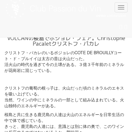
VOLCANの桜島でボジョレ・フェア。Christophe
Skip
Pacaletクリストフ・パカレ
to
content
クリストフ・パカレのいるボジョレのCOTE DE BROUILLYコー
ト・ド・ブルイイは太古の昔は火山だった。
活火山の時代を過ぎて今の土壌がある。３億３千年前のミネラル
が花崗岩に混じっている。
クリストフの葡萄の根っ子は、火山だった頃のミネラルのエキス
を吸い上げている。
当然、ワインの中にミネラルの一部として組み込まれている。火
山独特のエネルギーがある。
桜島と共に生きる鹿児島の人達は火山のエネルギーを日常生活の
中で体で感じている。
きっと、鹿児島の人達には、意識とは別に体の奥で、このワイン