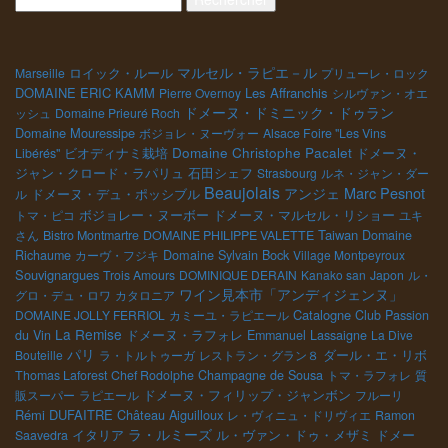
マルセル・ラピエ－ル
ロイック・ルール
Marseille
プリューレ・ロック
DOMAINE ERIC KAMM
Les Affranchis
Pierre Overnoy
シルヴァン・オエ
ドメーヌ・ドミニック・ドゥラン
ッシュ
Domaine Prieuré Roch
Domaine Mouressipe
ボジョレ・ヌーヴォー
Alsace Foire "Les Vins
Domaine Christophe Pacalet
ビオディナミ栽培
ドメーヌ・
Libérés"
ジャン・クロード・ラパリュ
石田シェフ
Strasbourg
ルネ・ジャン・ダー
Beaujolais
Marc Pesnot
アンジェ
ドメーヌ・デュ・ポッシブル
ル
ボジョレー・ヌーボー
ドメーヌ・マルセル・リショー
トマ・ピコ
ユキ
Taiwan
さん
Bistro Montmartre
DOMAINE PHILIPPE VALETTE
Domaine
Domaine Sylvain Bock
Richaume
カーヴ・フジキ
Village Montpeyroux
Souvignargues
Trois Amours
DOMINIQUE DERAIN
Kanako san
Japon
ル・
ワイン見本市「アンディジェンヌ」
グロ・デュ・ロワ
カタロニア
Catalogne
DOMAINE JOLLY FERRIOL
カミーユ・ラピエール
Club Passion
La Remise
ドメーヌ・ラフォレ
du Vin
Emmanuel Lassaigne
La Dive
パリ
ダール・エ・リボ
Bouteille
ラ・トルトゥーガ
レストラン・グラン８
Thomas Laforest
Chef Rodolphe
Champagne de Sousa
トマ・ラフォレ
質
販スーパー
ラピエール
ドメーヌ・フィリップ・ジャンボン
フルーリ
Rémi DUFAITRE
Château Aiguilloux
レ・ヴィニュ・ドリヴィエ
Ramon
ラ・ルミーズ
イタリア
ドメー
Saavedra
ル・ヴァン・ドゥ・メザミ