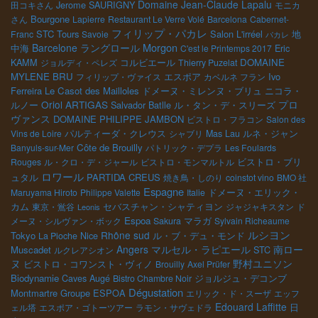
Domaine Jean-Claude Lapalu
Jerome SAURIGNY
田コキさん
モニカ
Bourgone
さん
Lapierre
Restaurant Le Verre Volé
Barcelona
Cabernet-
フィリップ・パカレ
STC Tours
Salon L'irréel
Franc
Savoie
地
パカレ
Morgon
Barcelone
ラングロール
Eric
中海
C'est le Printemps 2017
KAMM
コルビエール
DOMAINE
ジョルディ・ペレズ
Thierry Puzelat
MYLENE BRU
エスポア
Ivo
フィリップ・ヴァイス
カベルネ フラン
Ferreira
Le Casot des Mailloles
ニコラ・
ドメーヌ・ミレンヌ・ブリュ
Oriol ARTIGAS
プロ
ルノー
Salvador Batlle
ル・タン・デ・スリーズ
ヴァンス
DOMAINE PHILIPPE JAMBON
ビストロ・フラコン
Salon des
パルティーダ・クレウス
ルネ・ジャン
Vins de Loire
シャブリ
Mas Lau
Côte de Brouilly
Banyuls-sur-Mer
パトリック・デプラ
Les Foulards
ビストロ・ブリ
Rouges
ル・クロ・デ・ジャール
ビストロ・モンマルトル
ロワール
ュタル
PARTIDA CREUS
焼き鳥・しのり
coinstot vino
BMO 社
Espagne
ドメーヌ・エリック・
Maruyama Hiroto
Philippe Valette
Italie
カム
セバスチャン・シャティヨン
東京・鴬谷
ジャジャキスタン
ド
Leonis
Espoa
メーヌ・シルヴァン・ボック
Sakura
マラガ
Sylvain Richeaume
ルシヨン
Rhône sud
Tokyo
ル・ブ・デュ・モンド
La Pioche
Nice
Angers
マルセル・ラピエール
南ロー
Muscadet
STC
ルクレアシオン
ヌ
野村ユニソン
ビストロ・コワンスト・ヴィノ
Brouilly
Axel Prüfer
Biodynamie
Caves Augé
Bistro Chambre Noir
ジョルジュ・デコンブ
Dégustation
Montmartre
Groupe ESPOA
エリック・ド・スーザ
エッフ
Edouard Laffitte
日
ェル塔
エスポア・ゴトーツアー
ラモン・サヴェドラ