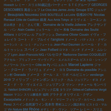
ＳＴＣグループ
Hoesch
レミー・スリエ50歳記念パーティー
GEORGES
萬谷シェフ
Groupe STC
DESCOMBES
Le Clos des Jarres
Jordy
ジョルデ
Beaujolais Nouveau
収穫2017年
Nicolas
ィ
DIVE BOUTELLE
La Loire
Renaud
銀座
オリヴィエ・コーエン
Côte de Castillon
Aux Amis Tokyo
お
Domaine de la Vieille Julienne
アレクサンド
好み焼き・きじ「さんて寛」
ル・バン
Domaine des Soulié
Alain Castex
ジェラール・ゴビー
和食
400ans
アルデッシュ
Domaine Olivier Cousin
イヴォ・フ
トロワザム−ル
l'anglore
ェレイラ
コート・ド・ブルイイ
ドメーヌ・バティスト・クザン
ルペール・ド・カ
Jean-Paul Daumen
ローランス・エ・レミ・デュフェートル
スペイン
ルトゥッシュ
Jean Foillard
ロマネ・コンチ
ドメーヌ・ムレシ
バルセロナ
ップ
Lyon
Jean-Francois NIQ
Narbonne
Damien COQUELET
アクセル・プリュファー
ヴィヴィアン・エメルスダール
ビストロ・シャンブ
Marcel Lapierre
ジャ
バニュルス
ルノワール
フルーリー
Côte de Py
ン・クロード・ラパリュ
ドメーヌ・ヨヨ
Domaine du possible
アシニ
Granada
ドメーヌ・ダール・エ・リボ
ペルピニャン
ャン村
vendange
フィリップ・ジャンボン
エリック・カム
ドメ
2019
ジュリアン・ギヨ
ーヌ・ド・ラ・ヴィエイユ・ジュリアンヌ
モンペリ
ヴァン・ナチュール
エ
Yakitori SHINORI
レピュブリック広場
タラゴナ
Gilles et Catherine Vergé
グラナダ
オリヴィエ・クザン
Macon
マコン
スリエ醸造所
福岡
Escarpolette
メドック
ル・モン・ド・マリー
フィリップ・カリーユ
Jordy
スペイン自然派ワイン見本市
Perez
野村ユニソン諏訪本社
ビストロ・マル
Rhône
レミー・スリエ
ゴ
Vin Nature BIM
オザミ・デ・ヴァン ツアー