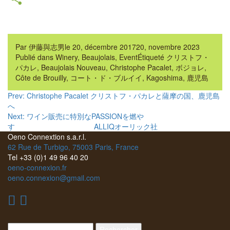
Partager
Par
伊藤與志男
le
20, décembre 2017
20, novembre 2023
Publié dans
Winery
,
Beaujolais
,
Event
Étiqueté
クリストフ・
パカレ
,
Beaujolais Nouveau
,
Christophe Pacalet
,
ボジョレ
,
Côte de Brouilly
,
コート・ド・ブルイイ
,
Kagoshima
,
鹿児島
Navigation
Prev: Christophe Pacalet クリストフ・パカレと薩摩の国、鹿児島
へ
de
Next: ワイン販売に特別なPASSIONを燃や
l’article
す ALLIQオーリック社
Oeno Connextion s.a.r.l.
62 Rue de Turbigo, 75003 Paris, France
Tel +33 (0)1 49 96 40 20
oeno-connexion.fr
oeno.connexion@gmail.com
Rechercher :