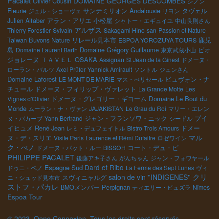
Pacalet
DOMAINE GEORGES DESCOMBES
Olivier Cousin
シノン
Fleurie
サンテミリオン
Andalousie
ジュル・ショーヴェ
リヨン
タヴェル
小松屋
Julien Altaber
アラン・アリエ
シャトー・エギュイユ
中山良則さん
アルザス
Thierry Forestier
Sylvain
Sakagami Hino-san
Passion et Nature
Taiwan Buvons Nature
リレール見本市
鹿児
ESPOA YOROZUYA TOURS
島
Domaine Grégory Guillaume
Domaine Laurent Barth
東京武蔵小山
ビオ
ＴＡＶＥＬ
OSAKA
ジョレーヌ
Assignan
St Jean de la Ginest
ドメーヌ・
ローラン・バルツ
Axel Prϋfer
Yannick Amirault
ソントル
ジュンさん
Domaine Laforest
ビュヴォン・ナ
LE MONT DE MARIE
マス・ぺリセール
チュール
ドメーヌ・フィリップ・ヴァレット
La Grande Motte
Les
ドメーヌ・グレゴリー・ギヨーム
Domaine Le Bout du
Vignes d'Olivier
Monde
ムーラン・ナ・ヴァン
JAJAKISTAN
Le Grau du Roi
マリー・エレン
ジャン・フランソワ・ニック
プイ
ヌ・バカーブ
Yann Bertrand
シードル
イヒュメ
René Jean
ドメー
レミ・デュフェイトル
Bistro Trois Amours
マル
ヌ・デ・スリエ
Visite Paris
Laurence et Rémi Dufaitre
ロゼワイン
ク・ぺノ
コート・デュ・ピ
ドメーヌ・パット・ルー
BISSOH
PHILIPPE PACALET
後藤アキ子さん
がんちゃん
ジャン・フォワヤール
Dard et Ribo
Espagne Sud
ドゥニ・ペノ
La Ferme des Sept Lunes
ヴィ
クリ
salon de vin ''INDIGENES''
ニ・シュッド見本市
スヴィニャルグ
ストフ・パカレ
Perpignan
BMOメンバー
ティエリー・ピュズラ
Nîmes
Espoa Tour
© 2023, Oeno Connexion, Tous les droits sont réservés.