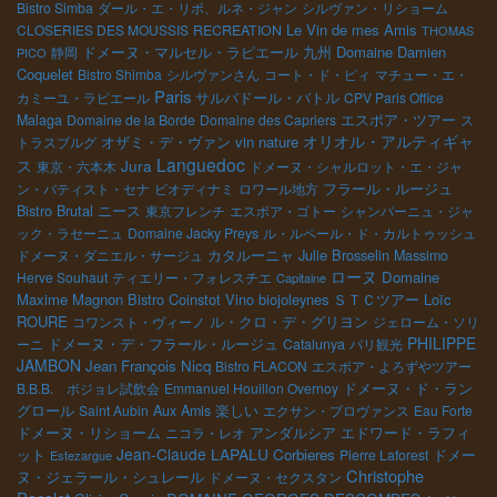
Bistro Simba
ダール・エ・リボ、ルネ・ジャン
シルヴァン・リショーム
Le Vin de mes Amis
CLOSERIES DES MOUSSIS
RECREATION
THOMAS
ドメーヌ・マルセル・ラピエール
Domaine Damien
静岡
九州
PICO
Coquelet
Bistro Shimba
シルヴァンさん
コート・ド・ピィ
マチュー・エ・
Paris
カミーユ・ラピエール
サルバドール・バトル
CPV Paris Office
エスポア・ツアー
Malaga
Domaine de la Borde
Domaine des Capriers
ス
オリオル・アルティギャ
オザミ・デ・ヴァン
vin nature
トラスブルグ
Languedoc
ス
Jura
東京・六本木
ドメーヌ・シャルロット・エ・ジャ
ン・バティスト・セナ
ビオディナミ
ロワール地方
フラール・ルージュ
Bistro Brutal
ニース
東京フレンチ
エスポア・ゴトー
シャンパーニュ・ジャ
ック・ラセーニュ
Domaine Jacky Preys
ル・ルペール・ド・カルトゥッシュ
Julie Brosselin
ドメーヌ・ダニエル・サージュ
カタルーニャ
Massimo
ローヌ
Domaine
Herve Souhaut
ティエリー・フォレスチエ
Capitaine
Maxime Magnon
Bistro Coinstot Vino
biojoleynes
ＳＴＣツアー
Loïc
ROURE
ル・クロ・デ・グリヨン
コワンスト・ヴィーノ
ジェローム・ソリ
PHILIPPE
ーニ
ドメーヌ・デ・フラール・ルージュ
Catalunya
パリ観光
JAMBON
Jean François Nicq
Bistro FLACON
エスポア・よろずやツアー
ドメーヌ・ド・ラン
B.B.B. ボジョレ試飲会
Emmanuel Houillon Overnoy
グロール
楽しい
Saint Aubin
Aux Amis
エクサン・プロヴァンス
Eau Forte
ドメーヌ・リショーム
アンダルシア
ニコラ・レオ
エドワード・ラフィ
Jean-Claude LAPALU
Corbieres
ドメー
ット
Pierre Laforest
Estezargue
Christophe
ヌ・ジェラール・シュレール
ドメーヌ・セクスタン