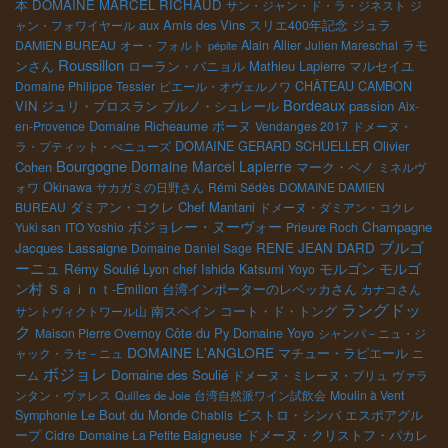
本
DOMAINE MARCEL RICHAUD
サン・ジャン・ド・ラ・ジネスト
ジ
aux Amis des Vins
ジュラ
ャン・フォワイヤール
スリエ400年記念
Alain Allier
DAMIEN BUREAU
オー・フォルト
Julien Mareschal
ラモ
pépite
Roussillon
Mathieu Lapierre
マルセイユ
ンさん
ローラン・バニョル
Domaine Philippe Tessier
ピエール・オヴェルノワ
CHÂTEAU CAMBON
Bordeaux
VIN
ブルノ・シュレール
passion
ジュリ・ブロスラン
Aix-
Domaine Richeaume
en-Provence
ボーヌ
Vendanges 2017
ドメーヌ・
DOMAINE GERARD SCHUELLER
Olivier
ラ・プティット・べニューズ
Bourgogne
Domaine Marcel Lapierre
Cohen
マーク・ペノ
ミネルヴ
ォワ
Okinawa
サカガミの日野さん
Rémi Sédès
DOMAINE DAMIEN
Chef Mantani
BUREAU
ダミアン・コクレ
ドメーヌ・ダミアン・コクレ
ボジョレー・ヌーヴォー
Champagne
Yuki san
ITO Yoshio
Prieure Roch
ブルゴ
Jacques Lassaigne
RENE JEAN DARD
Domaine Daniel Sage
ーニュ
モルゴン
モルゴ
Rémy Soulié
Lyon chef Ishida Katsumi
Yoyo
ン村
Ｓａｉｎｔ-Emilion
台湾インポーターのレベッカさん
カナコさん
ラングドッ
南スペイン
サントヴィクトワール山
コート・ド・トング
ク
Côte du Py
Maison Pierre Overnoy
Domaine Yoyo
シャンパ－ニュ・ジ
DOMAINE L'ANGLORE
マチュー・ラピエール
ャック・ラセ－ニュ
ニ
ボジョレ
Domaine des Soulié
ーム
ドメーヌ・ミレーヌ・ブリュ
ヴァラ
ンタン・ヴァレス
台湾自然派ワイン試飲会
Moulin à Vent
Quilles de Joie
Le Bout du Monde
ビストロ・シンバ
Symphonie
Chablis
エスポアグル
ドメーヌ・クリストフ・パカレ
ープ
Cidre
Domaine La Petite Baigneuse