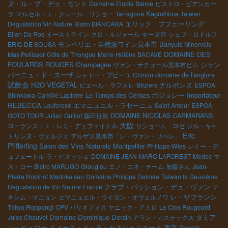
ヌ・ル・ブ・デュ・モンド
Domaine Elodie Balme
ビストロ・ビアンカー
Kagoshima
ラ
マルセル・エ・クレール・リショー
Tarragona
Taiwan
エリック・プフェーリング
Dégustation Vin Nature
Bistro BIANCARA
Elian Da Ros
イーストライン
クロ・ルジャール
セーヌ河
シェフ・ロドルフ
モンペリエ・自然派ワイン見本市
Banyuls
ERIC DE SOUSA
Minervois
DOMAINE DES
Mas Pellisser
Côte de Thongue
Marie-Hélène BACAVE
FOULARDS ROUGES
Champagne
ヴァン・ナチュール見本市ビム
シャン
パーニュ・ド・スーザ
シャトー・プピーユ
Chinon
domaine de l'anglore
試飲会
H2O VEGETAL
ピエール・ラフォレ
Béziers
ナルボンヌ
ESPOA
Le Temps des Cerises
ボジョレー
Importateur
Shinkawa
Camille Lapierre
REBECCA
エマニュエル・ラセーニュ
Louforosé
Saint-Amour
ESPOA
DOMAINE NICOLAS CARMARANS
GOTO TOUR
Julien Guillot
藤田社長
大阪
ローランス・エ・レミ・デュフェイトル
リショーム ロゼ
ジル・キャ
Eric
トリンヌ・ヴェルジェ
アルザス見本市「レ・ヴァン・リベレ」
Pfifferling
Salon des Vins Naturels Montpellier
Philippe Wies
レミー・デ
ュフェートル
ラ・ピオッシュ
DOMAINE JEAN-MARC LAFOREST
Medoc
マ
ス・ロー
Bistro MARUGO
Glouglou
エノ・コネ・チーム
加藤さん
Jean-
Pierre Robinot
Madoka san
Domaine Philippe Delmée
Taiwan la Deuxième
Dégustation de Vin Nature
France
クラブ・パッション・デュ・ヴァン
マ
レ・ザフランシ
キシム・マニョン
エマニュエル・ウイヨン・オヴェルノワ
Tokyo Roppongi
CPV パリオフィス
ヤニック・アミロ
Le Clos Rougeard
Domaine Dominique Derain
Jules Chauvet
アラン・カステックス
ダミア
ドメーヌ・ド・ラ・セネシャリエール
東京
ン・ビュロー
Sylvain