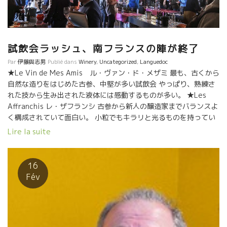
試飲会ラッシュ、南フランスの陣が終了
Par
伊藤與志男
Publié dans
Winery
,
Uncategorized
,
Languedoc
★Le Vin de Mes Amis ル・ヴァン・ド・メザミ 最も、古くから
自然な造りをはじめた古参、中堅が多い試飲会 やっぱり、熟練さ
れた技から生み出された液体には感動するものが多い。 ★Les
Affranchis レ・ザフランシ 古参から新人の醸造家までバランスよ
く構成されていて面白い。 小粒でもキラリと光るものを持ってい
る個性的な醸造家が多い。 ★L’iréel リレール 上記の二つの試飲
Lire la suite
会メンバーに入れない若手醸造家が多い。 ラングドック地方の最
も元気印の醸造家Escarpoletteのイヴォが主催しているサロンで
ある。 新人や若い人が多いので活気があって、よりフレンドリー
16
な雰囲気がある。 今年は京都の大鵬の名シェフ幸樹さんが料理を
Fév
作ってくれた。 ★Roots66 ルーツ66 最も小規模でファミリー
的な試飲会。 スタイルも超ナチュレルなものを目指している蔵人
が多く、 まだ世に知られていない蔵もあり興味深い試飲会でもあ
る。 ★Millesime Bio ミレジム・ビオ 最も大きなサロン。モンペ