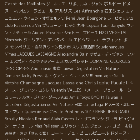
ボルドー
Casot des Mailloles
ドメー
ダール・エ・リボ、ルネ・ジャン
アルザス
ヌ・マルセル・ラピエール
Les Affranchis
石田シェフ
エマ
René Jean
Bourgone
ニュエル・ウイヨン・オヴェルノワ
ラ・ピオッシュ
Espoa Tour
Club Passion du Vin
九州
Banyuls
プリューレ・ロック
ヴァ
H2O VEGETAL
ン・ナチュール
Aix-en-Provence
シャトー・プピーユ
ジュリアン・アルタベール
エドゥワール・ラフィット
ボー
Minervois
ヌ
モンペリエ・自然派ワイン見本市
Souvignargues
スリエ醸造所
Alexandre Bain
Nîmes
JACQUES LASSAIGNE
オザミ・デ・ヴァン ツア
DOMAINE GEORGES
エスカルポレット
ー
エスポア・よろずやツアー
DESCOMBES
Andalousie
東京
Taiwan Dégustation Vin Nature
ル・ヴァン・ドゥ・メザミ
Domaine Jacky Preys
montagne Sainte
Christophe Pacalet
Champagne Jacques Lassaigne
Victoire
ド
Valentin VALLES
ドメーヌ・ジェラール・シ
メーヌ・ダミアン・コクレ
ュレール
ルネ・ジャン・ダール
Aux Amis Tokyo
BMO 社
Taiwan la
日本
Deuxième Dégustation de Vin Nature
La Tortuga
ドメーヌ・ミレー
RENE JEAN DARD
ヌ・ブリュ
C'est le Printemps 2017
Quilles de Joie
Nicolas Renaud
レ・ザフランシ
ジュラ
ビュヴォ
Brouilly
Alain Castex
ン・ナチュール
エリック・カム
Mas Pellisser
ジェラール・ゴビー
お好
コート・デュ・ピ
コルビエール
ドメーヌ・
み焼き・きじ「さんて寛」