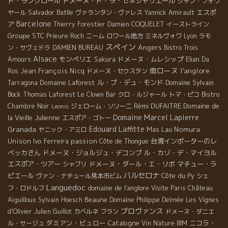
ド・ラングロール
ドメーヌ・ド・ラ・セネシャリエール
ジャン・フォワ
Salvador Batlle
エスポ
ヤール
ヴァランタン・ヴァレス
Yannick Amirault
Barcelone
ア
Thierry Forestier
Damien COQUELET
イーストライン
Groupe STC
Prieure Roch
ニーム
ロワール地方
ミネルヴォワ
Lyon
ラモ
スペイン
Angers
ン・サヴェドラ
DAMIEN BUREAU
Bistro Trois
Alsace
モンペリエ
ドメーヌ・ムレシップ
Amours
Sakura
Elian Da
南ローヌ
l'anglore
Jean François Nicq
Ros
ドメーヌ・セクスタン
Domaine Laforest
ル・ブ・デュ・モンド
Domaine Sylvain
Tarragona
Bock
Thomas Laforest
Le Clown Bar
クロ・ルジャール
トマ・ピコ
Bistro
Rémi DUFAITRE
Domaine de
Chambre Noir
ジェローム・ソリーニ
Leonis
Domaine Marcel Lapierre
la Vieille Julienne
エスポア・ゴトー
Edouard Laffitte
Granada
Mas Lau
Nomura
ヤニック・アミロ
Unison
Ivo Ferreira
passion
台湾インポーターのレ
Côte de Thongue
ベッカさん
ドメーヌ・ジョルジュ・デコンブ
ル・カゾ・デ・マイヨル
エスポア・ツアー
ドメーヌ・ダール・エ・リボ
マチュー・ラ
シャブリ
バルセロナ
ピエール
Côte du Py
ヴァン・ナチュール見本市ビム
シェ
Languedoc
domaine de l'anglore
Château
フ・ロドルフ
Visite Paris
Aiguilloux
Beaune
Sylvain Hoesch
Domaine Philippe Delmée
Les Vignes
プロヴァンス
d'Olivier
Julien Guillot
カベルネ フラン
ドメーヌ・ダニエ
ダミアン・ビュロー
Catalogne
ニコラ・
ル・サージュ
Vin Nature BIM