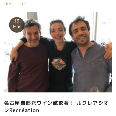
行った。 それだけは避けなければならないことをやってしまった
Lire la suite
二人。 当然、朝帰り。目覚ましをかけたけど、無意識に消した。
目が覚めたのが、飛行出発時間のほぼ一時間チョット前、即飛行
場に駆けつけて何とかギリギリで飛び乗った。 イアー、危なかっ
13
た！と目を大きくして話していた。 二人ともまだ日本から昨日着
Mar
いたばかりで流石にチョットお疲れの顔。 （特にジュリーは睡眠
時間を最低8時間が必要なタイプ） 今日は別々にスタンドを
設けてやっていた。でもIvoのスタンドにはジュリのワインも置い
てあった。 ★La Petite Pépée ラ・プティトゥ・ペペ
（Escarpoletteエスカルポレット醸造） イヴォのワインで面白い
は、グルナッシュ・ノワール品種を直プレスで絞って発酵させた
Blanc de Noirが面白い。 ほのかに色がでていてややオレンジっぽ
い。８月に収穫して酸を残している。 どことなくタンニンらしい
ものを感じる。ユニークな白 ★Mata Hariマタ ハリ
（Julie Brosselinジュリー・ブロスラン） 日本語のような名前。
意味は聞いたけど忘れました。誰かが答えてくれるでしょう。 グ
ルナッシュ・ブランのマセラッション。美しいオレンジ系黄金
色。 タンニンもあり、スパイシーな料理、カレー風味、サフラン
名古屋自然派ワイン試飲会： ルクレアシオ
風味、パエリャにもいいでしょう。 この二人、常に何か新しいワ
ンRecréation
インへの挑戦・試作をやっている。 Montpeyrouxモンペイル村に