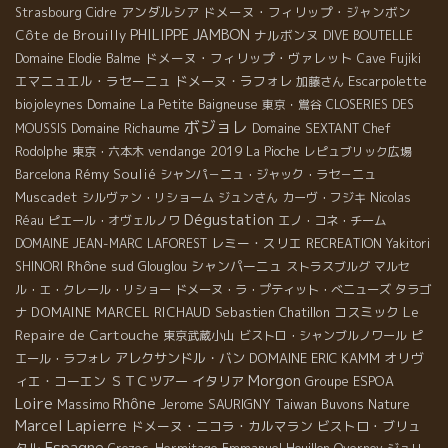
アンダルシア
ドメーヌ・フィリップ・ジャンボン
Strasbourg
Cidre
PHILIPPE JAMBON
Côte de Brouilly
ナルボンヌ
DIVE BOUTELLE
ドメーヌ・フィリップ・ヴァレット
Domaine Elodie Balme
Cave Fujiki
エマニュエル・ラセーニュ
ドメーヌ・ラフォレ
Escarpolette
加藤さん
biojoleynes
Domaine La Petite Baigneuse
東京・鴬谷
CLOSERIES DES
ボジョレ
Domaine Richaume
MOUSSIS
Domaine SEXTANT
Chef
vendange 2019
Rodolphe
東京・六本木
La Pioche
レピュブリック広場
Rémy Soulié
Barcelona
シャンパ－ニュ・ジャック・ラセ－ニュ
Muscadet
シルヴァン・リショーム
ジュンさん
カーヴ・フジキ
Nicolas
Dégustation
Réau
ピエール・オヴェルノワ
エノ・コネ・チーム
レミー・スリエ
DOMAINE JEAN-MARC LAFOREST
RECREATION
Yakitori
Rhône sud
シャンパーニュ
SHINORI
Glouglou
ストラスブルグ
マルセ
ル・エ・クレール・リショー
ドメーヌ・ラ・プティット・べニューズ
タラゴ
Le
DOMAINE MARCEL RICHAUD
Sebastien Chatillon
コスミック
ナ
Repaire de Cartouche
東京武蔵小山
ビストロ・シャンブルノワール
ピ
アレクサンドル・バン
DOMAINE ERIC KAMM
オリヴ
エール・ラフォレ
Morgon
ィエ・コーエン
ＳＴＣツアー
イタリア
Groupe ESPOA
Loire
Rhône
Massimo
Jerome SAURIGNY
Taiwan Buvons Nature
Marcel Lapierre
ドメーヌ・ニコラ・カルマラン
ビストロ・ブリュ
Espagne