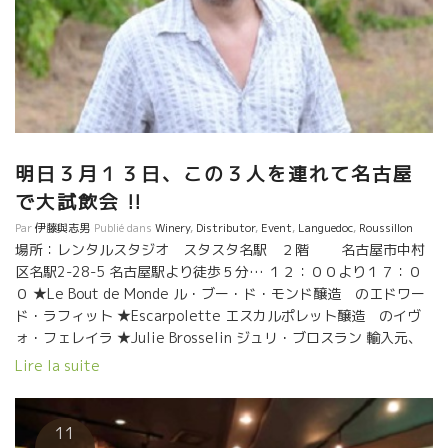
明日３月１３日、この３人を連れて名古屋
で大試飲会 !!
Par
伊藤與志男
Publié dans
Winery
,
Distributor
,
Event
,
Languedoc
,
Roussillon
場所：レンタルスタジオ スタスタ名駅 ２階 名古屋市中村
区名駅2-28-5 名古屋駅より徒歩５分… １２：００より１７：０
０ ★Le Bout de Monde ル・ブー・ド・モンド醸造 のエドワー
ド・ラフィット ★Escarpolette エスカルポレット醸造 のイヴ
ォ・フェレイラ ★Julie Brosselin ジュリ・ブロスラン 輸入元、
野村ユニソン社のワイン、サンフォニー社のワインが色々試飲で
Lire la suite
きます。 勿論、私、伊藤も行きます。 是非、お越し下さい！！
11