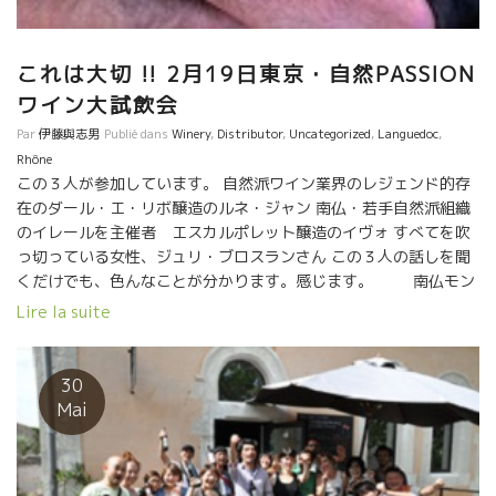
これは大切 !! 2月19日東京・自然PASSION
ワイン大試飲会
Par
伊藤與志男
Publié dans
Winery
,
Distributor
,
Uncategorized
,
Languedoc
,
Rhône
この３人が参加しています。 自然派ワイン業界のレジェンド的存
在のダール・エ・リボ醸造のルネ・ジャン 南仏・若手自然派組織
のイレールを主催者 エスカルポレット醸造のイヴォ すべてを吹
っ切っている女性、ジュリ・ブロスランさん この３人の話しを聞
くだけでも、色んなことが分かります。感じます。 南仏モン
ペリエで行われた自然派ワイン試飲会、リレール試飲会に始まっ
Lire la suite
てロワール地方の ディーブ・ブテイユ試飲会まで、毎年、恒例の
自然派ワインのデモンストレーションが行われました。 訪問客も
世界中から訪れるようになりました。物凄い勢いで広がっていま
30
す。 造り手も増えて、自然派ワインも大きく進化をしています。
Mai
勿論、すべての自然派ワインが美味しいわけではありません。 日
本に輸入されているものは、選りすぐりの自然派ワイン達です。
なんと１１社のインポーターが集まり各社、選りすぐりのワイン