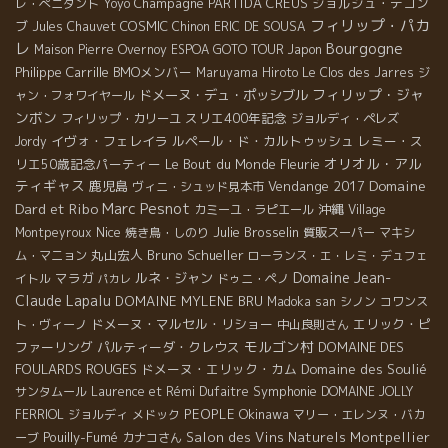
Champagne
PARTIDA CREUS
ジョルジュ・デコン
レ・ぺニタント
Yoyo
フィリップ・パカ
ブ
COSMIC
Jules Chauvet
Chinon
ERIC DE SOUSA
レ
Bourgogne
Maison Pierre Overnoy
ESPOA GOTO TOUR
Japon
Philippe Carrille
BMOメンバー
Maruyama Hiroto
Le Clos des Jarres
ジ
フィリップ・ジャ
ドメーヌ・デュ・ポッシブル
ャン・フォワイヤール
ンボン
スリエ400年記念
フィリップ・カリーユ
ジョルディ・ペレズ
イヴォ・フェレイラ
ルペール・ド・カルトゥッシュ
レミー・ス
Jordy
オリオル・アル
リエ50歳記念パーティー
Le Bout du Monde
Fleurie
ティギャス
Domaine
鹿児島
Vendange 2017
ヴィニ・シュッド見本市
Marc Pesnot
Dard et Ribo
沖縄
カミーユ・ラピエール
Village
Nice
Julie Brosselin
Montpeyroux
焼き鳥・しのり
質販スーパー
マキシ
丸山宏人
Bruno Schueller
ム・マニョン
ローランス・エ・レミ・デュフェ
Domaine Jean-
マラガ
ルネ・ジャン
イトル
ドゥニ・ペノ
パカレ
Claude Lapalu
DOMAINE MYLENE BRU
Madoka san
シノン
コワンス
ドメーヌ・マルセル・リショー
エリック・ピ
ト・ヴィーノ
中山良則さん
モルゴン村
ファーリング
パルティーダ・クレウス
DOMAINE DES
FOULARDS ROUGES
ドメーヌ・エリック・カム
Domaine des Soulié
Symphonie
サンタムール
Laurence et Rémi Dufaitre
DOMAINE JOLLY
PEOPLE
Okinawa
FERRIOL
ジョルディ
メドック
マリー・エレンヌ・バカ
Pouilly-Fumé
Salon des Vins Naturels Montpellier
ーブ
カナコさん