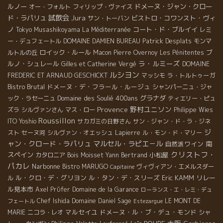
ルノー
ドメーヌ・ジャン・クロー
オー・フォルト
フィリップ・ヴァイス
試飲会
Jura
ド・ラパリュ
ビストロ・コワンスト・ヴィ
サン・トーバン
ノ
コート・ド・ブルイイ
Tokyo Musashikoyama
La Méditerranée
レミ
Patrick Desplats
ー・デュフェートル
DOMAINE DAMIEN BUREAU
モンマ
ロイック・ルール
ブ
ルトルの丘
Macon
Pierre Overnoy
Les Pénitentes
ラ・ルミーズ
ルノ・シュレール
Gilles et Catherine Vergé
DOMAINE
ルシヨン
FREDERIC ET ARNAUD GESCHICKT
マッシモ
ラ・トルトゥーガ
Bistro Brutal
ドメーヌ・デ・フラール・ルージュ
シャンパーニュ・ジャ
Domaine des Soulié 400ans
グラナダ
ック・ラセーニュ
ティエリー・ピュ
Provence
野村ユニソン
ズラ
シルヴァンさん
マス・ロー
Philippe Wies
Roussillon
ITO Yoshio
サカガミの日野さん
サン・ジャン・ド・ラ・ジネ
ジ
スト
セーヌ河
シルヴァン・オエッシュ
Lapierre
ル・モン・ド・マリー
ャン・クロード・ラパリュ
マルセル・ラピエ－ル
自然派ワイン
南
クリストフ・
スペイン
小松屋
カタロニア
Bois Moisset
Yann Bertrand
パカレ
Narbonne
Bistro MARUGO
ヴィヴィアン・エメルスダー
Capitaine
ル・クロ・デ・グリヨン
ル・タン・デ・スリーズ
Eric KAMM
リレー
ル
ル見本市
Axel Prϋfer
Domaine de la Garance
ローランス・エ・レミ・デュ
Chef Ishida
Domaine Daniel Sage
LE MONT DE
フェートル
Estezargue
マルセイユ
ドメーヌ・ル・ブ・デュ・モンド
MARIE
ニコラ・レオ
シャ