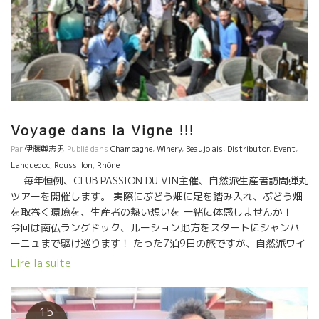
を揃えてあります。 自然派ワインの傾向、進化が読めます。 ★東
京 ２月１９日（火） １２：００～１７：００ 場所；ホテルモント
レイ半蔵門 １Ｆ 試飲入場料：１０００円 ★名古屋 ２月２０
（火） １２：００～１７：００ 場所：レンタルスタジオ『スタス
タ久屋』TEL:052-588-5881 名古屋市中区丸の内3-6-21
久屋鍛冶町ビルディング３Ｆ 試飲入場料：５００円
Voyage dans la Vigne !!!
Par
伊藤與志男
Publié dans
Champagne
,
Winery
,
Beaujolais
,
Distributor
,
Event
,
Languedoc
,
Roussillon
,
Rhône
毎年恒例、CLUB PASSION DU VIN主催、自然派生産者訪問弾丸
ツアーを開催します。 実際にぶどう畑に足を踏み入れ、ぶどう畑
を取巻く環境を、生産者の熱い想いを 一緒に体感しませんか！
今回は南仏ラングドック、ルーション地方をスタートにシャンパ
ーニュまで駆け巡ります！ たった7泊9日の旅ですが、自然派ワイ
ンへの理解がとんでもなく深まる感動のツアーです。 ご興味ある
Lire la suite
方はCPV竹下までご連絡お願いいたします。 案内書など送付させ
て頂きます。 日程：2018年6月18日(月）日本出発
6月25日(月）現地発 26日(火）日本到着 参加対象者：酒販店、
15