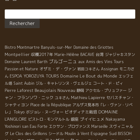
Rechercher :
Bistro Montmartre
Banyuls-sur-Mer
Domaine des Griottes
Montpellier
収穫2017年
台湾
Marie-Hélène BACAVE
ジャジャキスタン
ブルゴーニュ
Domaine Laurent Barth
aux Amis des Vins Tours
オザミ・デ・ヴァン
Passion et Nature
岩田コキさん
Assignan
モニカさ
Domaine Le Bout du Monde
ん
ESPOA YOROZUYA TOURS
エッフェ
ル塔
Saint Aubin
ジル・キャトリンヌ・ヴェルジェ
コート・ド・ピィ
Beaujolais Nouveau
ジ
Pierre Laforest
静岡
アクセル・プリュファー
ャン・フランソワ・ニック
Mathieu Lapierre
セバスチャン・
ユキさん
シャティヨン
Place de la République
アルザス見本市「レ・ヴァン・リベ
DOMAINE
Tokyo
ビオディナミ栽培
レ」
ボジョレ・ヌーヴォー
L'ANGLORE
銀座
プイイヒュメ
ビストロ・モンマルトル
Nakayama
スヴィニャル
Yoshinori san
Eau Forte
エクサン・プロヴァンス
Marseille
グ
Le Clos des Grillons
Espagne Sud
シードル
Moulin à Vent
BISSOH