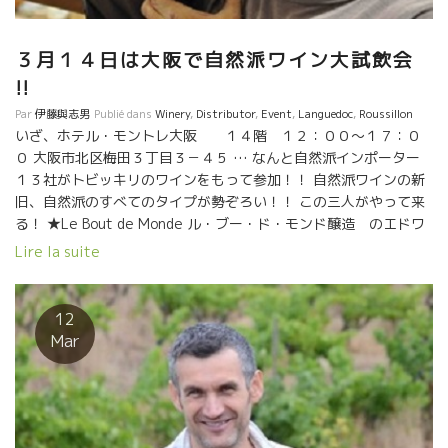
３月１４日は大阪で自然派ワイン大試飲会
!!
Par
伊藤與志男
Publié dans
Winery
,
Distributor
,
Event
,
Languedoc
,
Roussillon
いざ、ホテル・モントレ大阪 １４階 １２：００～１７：０
０ 大阪市北区梅田３丁目３－４５ … なんと自然派インポーター
１３社がトビッキリのワインをもって参加！！ 自然派ワインの新
旧、自然派のすべてのタイプが勢ぞろい！！ この三人がやって来
る！ ★Le Bout de Monde ル・ブー・ド・モンド醸造 のエドワ
ード・ラフィット ★Escarpolette エスカルポレット醸造 のイ
Lire la suite
ヴォ・フェレイラ ★Julie Brosselin ジュリ・ブロスラン
12
Mar