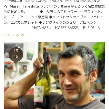
は、ラングドックワインを大変革させた偉大なるレグリエール醸
Par
伊藤與志男
Publié dans
Winery
,
Distributor
,
Event
,
Languedoc
,
Roussillon
造のコメイラスさんが居た村。 その変革精神は、今もなお次世代
Par Masaki Takeshita フランスの３生産者がそろって名古屋試飲
のIvoイヴォ達に引き継がれて、次々と新しいイノベーションが行
会に参加した。 ◆ルシヨンのエドゥワール・ラフィット、
われている。
ル・ブ・デュ・モンド醸造元 ◆ラングドックのイヴォ・フェレイ
ラ、エスカルポレット ◆ラングドックのジュリ・ブロスラン
MATA HARI, MAREE BASSE, RUE DE LA
PESTE
Lire la suite
13
Mar