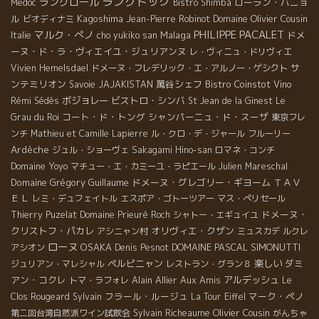
ラングドック
ラングロール
ローラン・バニョ
Medoc
Bistro Shimba
ル
Kagoshima
Domaine Olivier Cousin
ビオディナミ
Jean-Pierre Robinot
PHILIPPE PACALET
マルク・ぺノ
Malaga
ドメ
Italie
cho yukiko san
ーヌ・ド・ラ・ヴィエイユ・ジュリアンヌ
レ・ヴィニュ・ドリヴィエ
サ
Vivien Hemelsdael
ドメーヌ・フレデリック・エ・アルノー・ゲシクト
ンテミリオン
萬谷シェフ
Bistro Coinstot Vino
Savoie
JAJAKISTAN
ボジョレー
ビストロ・シンバ
Rémi Sédès
St Jean de la Ginest
Le
コート・ド・トング
シャンパーニュ・ド・スーザ
Grau du Roi
東京フレ
ンチ
Mathieu et Camille Lapierre
ル・クロ・デ・ジャール
フルーリー
Ardèche
ジュル・ショーヴェ
Sakagami Hino-san
ロマネ・コンチ
Domaine Yoyo
マチュー・エ・カミーユ・ラピエール
Julien Mareschal
Domaine Grégory Guillaume
ドメーヌ・グレゴリー・ギヨーム
ＴＡＶ
ＥＬ
レミ・デュフェイトル
エスポア・ゴトーツアー
マス・ぺリセール
ドメーヌ・
Thierry Puzelat
Domaine Prieuré Roch
シャトー・エギュイユ
クリストフ・パカレ
オリヴィエ・クザン
アシニャン村
ミュスカデ
ルクレ
ローヌ
OSAKA
DOMAINE PASCAL SIMONUTTI
アシオン
Denis Pesnot
ペルピニャン
楽しい
ダミ
ジュリアン・マレシャル
レストラン・グラン８
アン・コクレ
Alain Allier
Aux Amis
アルデッシュ
トマ・ラフォレ
Le
フラール・ルージュ
マーク・ペノ
Clos Rougeard
Sylvain
La Tour Eiffel
Olivier Cousin
第二回台湾自然派ワイン試飲会
Sylvain Richeaume
がんちゃ