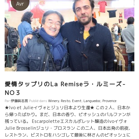
飲食店関係者のみ 訪問予定蔵元：カゾ・デ・マイヨル/ブー・デ
Avr
ュ・モンド/ポッシブル/ル・タン・デ・スリーズ/モン・ド・マリ
ー/マス・ロー/エスカルポレット/ジュリ・ブロスラン/ダール・
エ・リボ/ジャン・クロード・ラパリュ/ラピエール/ジャック・ラ
セーニュ/アレキサンドル・バンなど（変更の可能性あり） クラ
ブ・パッション・デュ・ヴァン 竹下 （筆）
愛情タップリのLa Remiseラ・ルミーズ-
NO３
Par
伊藤與志男
Publié dans
Winery
,
Resto
,
Event
,
Languedoc
,
Provence
★Ivo et Julieイヴォとジュリ日本より生還★ この２人、日本か
ら帰ったばかり。まだ、日本の香り、ピオッシュのパルファンが
残っている。 Escarpoletteエスカルポレット醸造のIvoイヴォ
Julie Brosselinジュリ・ブロスラン この二人、日本出発の前夜、
レストラン、ビストロをハシゴして最後に林さんのピオッシュに