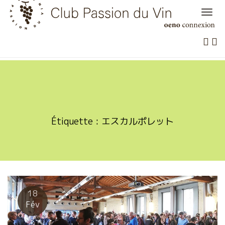
Skip
to
content
Étiquette :
エスカルポレット
18
Fév