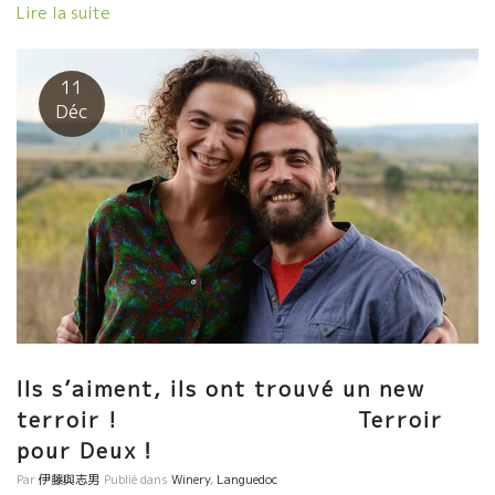
ンを持ち込んで北原さんと飲んでいる内に、北原さんも自然派ワ
Lire la suite
インのファンに。 今夜はMarc Pesnotさんと３人でやって来
た。 こんなワイン達がありました。 フィリップ・ジャンボンのア
レ・レ・ヴェール Allez les Verres!!! 明日、日本にやって
11
来るラングドック地方のEscarpoletteエスカルポレット醸造の
Déc
Ivo Ferreiraイヴォ・フェレラのワインもありました。 あさ、
イヴォIvoファンの皆さん！！来週、Julieと一緒に、日本にやっ
て来ますよ
Ils s’aiment, ils ont trouvé un new
terroir ! Terroir
pour Deux！
Par
伊藤與志男
Publié dans
Winery
,
Languedoc