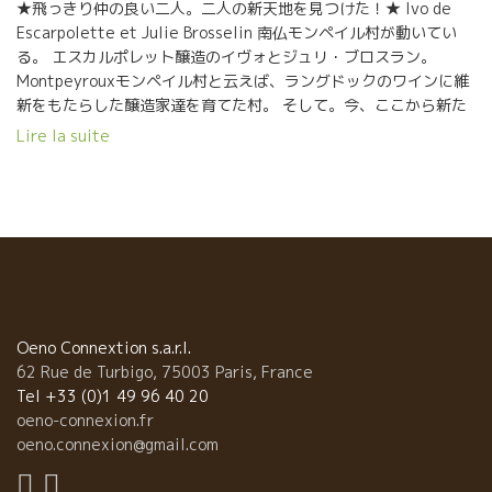
★飛っきり仲の良い二人。二人の新天地を見つけた！★ Ivo de
Escarpolette et Julie Brosselin 南仏モンペイル村が動いてい
る。 エスカルポレット醸造のイヴォとジュリ・ブロスラン。
Montpeyrouxモンペイル村と云えば、ラングドックのワインに維
新をもたらした醸造家達を育てた村。 そして。今、ここから新た
に時代を築きつつあるこの二人。 紆余曲折ありながらも、赤い糸
Lire la suite
が動きだして納まるところにおさまった。 二人の葡萄園、新天地
テロワールを手に入れた。 並外れた才をもったこの二人が造りあ
げるワインは、もう・・・凄いですよ！ 溢れんばかりのヒラ
メキ、それを実現していくこの二人の実行力には驚くばかり。 お
二人のワインを見たら、まず飲んでみてください。
Oeno Connextion s.a.r.l.
62 Rue de Turbigo, 75003 Paris, France
Tel +33 (0)1 49 96 40 20
oeno-connexion.fr
oeno.connexion@gmail.com