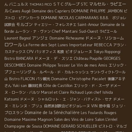
マルセル・ラピエー
バニュルス
ＳＴＣグループ
STC
ん
THOMAS PICO
ル
Caves Augé
DOMAINE PHILIPPE JAMBON
Domaine des Capriers
ビ
DOMAINE NICOLAS CARMARANS
ストロ・ビアンカーラ
B.B.B. ボジョレ
モルゴン
試飲会
ティエリー・フォレスチエ
Saint-Amour
Domaine de la
Chef Mantani
Sud-Ouest
Borde
ムーラン・ナ・ヴァン
ラピエール
アンジェ
Laurent Bagnol
Domaine Richeaume
ドメーヌ・リショーム
ロワール
Importateur REBECCA
La Ferme des Sept Lunes
アラン・
ビオジョレーヌ
カステックス
CPV パリオフィス
和食
Tokyo Roppongi
ドメーヌ・デ・スリエ
GEORGES
Bistro BIANCARA
Château Poupille
DESCOMBES
Le Vin de mes Amis
エリック・
Domaine Philippe Tessier
プフェーリング
ル・ルペール・ド・カルトゥッシュ
サントヴィクトワール
Domaine Christophe Pacalet
山
Bistro FLACON
パリ観光
後藤アキ子
さん
Yuki san
藤田社長
Côte de Castillon
エリック・ド・スーザ
ドメー
Lyon chef Ishida
ヌ・ローラン・バルツ
Marcel et Claire Richaud
Katsumi
ドメー
ドメーヌ・シャルロット・エ・ジャン・バティスト・セナ
ヌ・ミレンヌ・ブリュ
VIN
地中海
ジュリ・
自然派試飲会ビオジョレーヌ
Domaine de la Sénèchalière
ブロスラン
Les Foulards Rouges
Domaine Maxime Magnon
Salon L'irréel
Salon des Vins de Loire
Champagne de Sousa
DOMAINE GERARD SCHUELLER
ビストロ・マルゴ