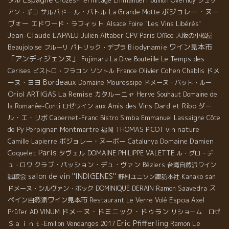
タル
Crozes-Hermitage
Emmanuel Houillon Overnoy
ジュリ
ボジョレー・ヌー
サルバドール・バトル
アン・ギヨ
La Grande Motte
ヴォー
エドワード・ラフィット
Alsace Foire "Les Vins Libérés"
Jean-Claude LAPALU
Julien Altaber
CPV Paris Office
大阪の小松屋
ワイン見本市
Beaujoloise
Biodynamie
フルーリ
パトリック・デプラ
「アンディジェンヌ」
Le Temps des
Fujimaru
La Dive Bouteille
Cerises
Olivier Cohen
ドメ
ビストロ・フラコン
ソントル
France
Chablis
Bordeaux
ーヌ・ヨヨ
Domaine Mouressipe
ドメーヌ・パット・ルー
Oriol ARTIGAS
La Remise
カタルーニャ
Herve Souhaut
Domaine de
Dard et Ribo
aux Amis des Vins
ダー
la Romanée-Conti
ロゼワイン
ル・エ・リボ
Emmanuel Lassaigne
Cabernet-Franc
Bistro Simba
Côte
Perpignan
Montmartre
THOMAS PICOT
vin nature
de Py
福岡
ボジョレー・ヌーボー
Domaine Damien
Camille Lapierre
Catalunya
Paris
Coquelet
タヴェル
DOMAINE PHILIPPE VALETTE
ル・グロ・デ
クラブ・パッション・デュ・ヴァン
ュ・ロワ
Béziers
台湾自然派ワイン
salon de vin ''INDIGENES''
試飲会
野村ユニソン諏訪本社
Kanako san
ス
ドメーヌ・シルヴァン・ボック
DOMINIQUE DERAIN
Ramon Saavedra
ペイン自然派ワイン見本市
Espoa
Restaurant Le Verre Volé
Axel
ドメーヌ・ドミニック・ドゥラン
Prüfer
AD VINUM
リショーム ロゼ
Eric Pfifferling
Ｓａｉｎｔ-Emilion
Le
Vendanges 2017
Ramon