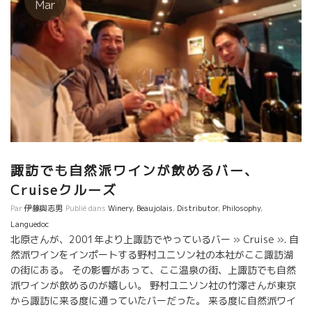
Mar
諏訪でも自然派ワインが飲めるバー、
Cruiseクルーズ
Par
伊藤與志男
Publié dans
Winery
,
Beaujolais
,
Distributor
,
Philosophy
,
Languedoc
北原さんが、2001年より上諏訪でやっているバー » Cruise ». 自
然派ワインをインポートする野村ユニソン社の本社がここ諏訪湖
の街にある。 その影響があって、ここ温泉の街、上諏訪でも自然
派ワインが飲めるのが嬉しい。 野村ユニソン社の竹澤さんが東京
から諏訪に来る度に通っていたバーだった。 来る度に自然派ワイ