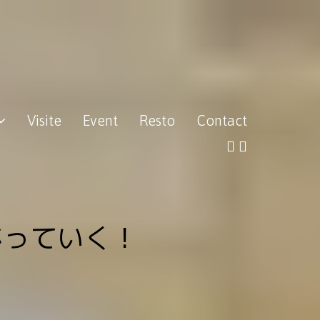
Visite
Event
Resto
Contact
がっていく！