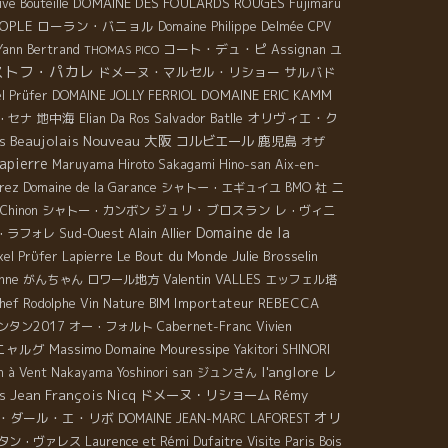
DOMAINE DES FOULARDS ROUGES
ive Bouteille
Fujimaru
OPLE
ローラン・バニョル
Domaine Philippe Delmée
CPV
コート・デュ・ピ
Yann Bertrand
Assignan
ユ
THOMAS PICO
ストフ・パカレ
ドメーヌ・マルセル・リショー
サルバド
DOMAINE ERIC KAMM
l Prüfer
DOMAINE JOLLY FERRIOL
地中海
Salvador Batlle
オリヴィエ・ク
・セナ
Elian Da Ros
Beaujolais Nouveau
大阪
s
コルビエール
鹿児島
オザ
apierre
Maruyama Hiroto
Sakagami Hino-san
Aix-en-
ニ
rez
Domaine de la Garance
シャトー・エギュイユ
BMO 社
ジュリ・ブロスラン
Chinon
シャトー・カンボン
レ・ヴィニ
Domaine de la
Sud-Ouest
Alain Allier
・ラフォレ
Le Bout du Monde
Julie Brosselin
xel Prϋfer
Lapierre
nne
Valentin VALLES
がんちゃん
ロワール地方
エッフェル塔
Importateur REBECCA
hef Rodolphe
Vin Nature BIM
ンタン2017
オー・フォルト
Cabernet-Franc
Vivien
ニャルグ
Massimo
Domaine Mouressipe
Yakitori SHINORI
l'anglore
レ
n à Vent
Nakayama Yoshinori san
ジュンさん
s
Jean François Nicq
ドメーヌ・リショーム
Rémy
オリ
・ダール・エ・リボ
DOMAINE JEAN-MARC LAFOREST
タン・ヴァレス
Laurence et Rémi Dufaitre
Visite Paris
Bois