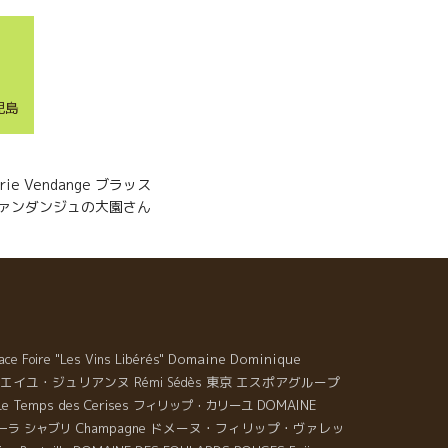
児島
ie Vendange ブラッス
ァンダンジュの大園さん
Domaine Dominique
ace Foire "Les Vins Libérés"
エイユ・ジュリアンヌ
東京
エスポアグループ
Rémi Sédès
Le Temps des Cerises
DOMAINE
フィリップ・カリーユ
Champagne
ドメーヌ・フィリップ・ヴァレッ
ーラ
シャブリ