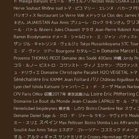
ト
Malaga
Banyuls
OSAKA
ピエール・オヴェルノワ
Nicolas Réau
La D
Rhône sud
PE
Herve Souhaut
トマ・ピコ
マリー・エレンヌ・バカーブ
パリオフィス
Restaurant Le Verre Volé
メドック
Le Clos des Jarres
クリ
Aux Amis
ラモンさん
キさん
JAJAKISTAN
プリューレ・ロック
ール・バトル
マラガ
Béziers
Jules Chauvet
Jean-Pierre Robinot
Axe
Biodynamie
Ramon
ドメーヌ・シャルロット・エ・ジャン・バティスト
ザン
STC Tour
ジル・キャトリンヌ・ヴェルジェ
Tokyo Musashikoyama
Domaine Marcel L
Bourgone
カタルーニャ
ミ・デ・ヴァン ツアー
THOMAS PICOT
Domaine des Soulié 400ans
沖縄
Provence
Jordy Pe
コラ・ルノー
ビストロ・コワンスト・ヴィノ
エクサン・プロヴァンス
Domaine Christophe Pacalet
H2O VEGETAL
ュ・ドリヴィエ
トマ
Sénèchalière
パリ
Eric KAMM
Jean Foillard
Château Aiguilloux
A
Lyon chef Ishida Katsumi
シャンパーニュ・ド・スーザ
Narbo
Macon
Loire
Eric Pfifferling
収穫2017年
CPV Paris Office
東京武蔵小山
C
Jean-Claude LAPALU
Domaine Le Bout du Monde
セ・ル・プラ
biojoleynes
スヴィ
Hemelsdael
焼き鳥・しのり
Bistro Chambre Noir
Domaine Daniel Sage
ル・クロ・デ・ジャール
ラモン・サヴェドラ
Mouli
スペイン
ミー・スリエ
Les Affranchi
Mas Pellisser
Bistro Shimba
Soulié
コスミック
ドメーヌ
Aux Amis Tokyo
エスポア・ゴトーツアー
オル・アルティギャス
サンテミリオン
Crozes-Hermitage
ヴァラン