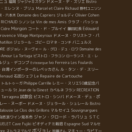
ニュ
ドメーヌ・デ・スリエ
福岡
ジャジャキスタン
Bistro
ヌ・ミレンヌ・ブリュ
Marcel et Claire Richaud
野村ユニソン
Olivier Cohen
京・六本木
Domaine des Capriers
ジョルディ
 RICHAUD
Le Vin de mes Amis
クラブ・パッショ
シノン
Morgon
Edouard
コート・ド・ブルイイ
Cidre
藤田社長
rovence
ドメーヌ・クリストフ・パ
Village Montpeyroux
atillon
バニュルス
ジェラール・ゴビー
ロマネ・コンチ
ORE
ボジョレ・ヌーヴォー
ル・グロ・デュ・ロワ
Domaine des
t-Amour
La Tortuga
ビストロ・フラコン
ローランス・エ・レ
ルジュ・デコンブ
Ivo Ferreira
Les Foulards
Estezargue
ル
台湾インポーターのレベッカさん
ル・タン・デ・スリー
Le Repaire de Cartouche
 Renaud
石田シェフ
Philippe Carrille
レミー・スリエ50歳記念パ
・トルトゥーガ
チュール
St Jean de la Ginest
カベルネ フラン
RECREATION
試飲会
n
ビストロ・シンバ
ドメーヌ・デュ・ポ
Tarragona
レー・ヌーボー
ドメーヌ・ジェラール・シュレール
Bistro
alousie
Le Clos des Grillons
マルセイユ
Souvignargues
ジャン・クロード・ラパリュ
自然派ワイン見本市
ＳＴＣ
ビオディナミ栽培
Espagne Sud
QUELET
Cave Fujiki
マルセ
ボジョレ
ore
マチュー・ラピエー
ストラスブルグ
加藤さん