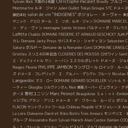
Christophe Pacalet
ブルゴー
Sylvain Bock
大阪の小松屋
Brouilly
ルネ・ジャン
Tokyo
Groupe STC
ドメー
Montmartre
Julien Guillot
salon de vin ''INDIGENES''
ボジョレー・ヌーヴォー
諏訪本社
東
DOMAINE MARCEL
ヤニック・アミロ
ダール・エ・リボ、ルネ・ジャン
ン・デュ・ヴァン
パルティーダ・クレウス
montagne Sainte Victoire
Laffitte
P
九州
Chablis
DOMAINE FREDERIC ET ARNAUD GESCHICKT
カレ
セバスチャン・シャティヨン
Sebastien Ch
Domaine Jacky Preys
ボルドー
DOMAINE L'ANGL
Sakura
Domaine de la Romanée-Conti
スリエ400年記念
Griottes
CLOSERIES DES MOUSSIS
ロゼワイン
Sain
エスカルポレット
ドメーヌ・ジョ
ミ・デュフェイトル
サン・トーバン
PHILIPPE JAMBON
ラングロール
Fleurie
ロイック・ルー
Rouges
ズ
Nicolas
ドメーヌ・フレデリック・エ・アルノー・ゲシクト
フルーリ
Languedoc
DOMAINE GERARD SCHUELLER
マス・ロー
ソントル
ラ
ーティー
Nice
ビュヴォン・ナ
Glouglou
シルヴァンさん
質販スーパー
Marc Pesnot
野村ユニソン
ボーヌ
Beaujoloise
Ｓａｉｎｔ-Emilio
ッシブル
アラン・アリエ
ドメーヌ・デ・フラール・ルージュ
ボジョ
ビオジョレーヌ
And
FLACON
サントヴィクトワール山
Château Poupille
Domaine Dard et Ribo
モンペリエ・
La Loire
Bistro Trois Amours
グループ
Alexandre Bain
Sylvain Hoesch
Alain Castex
Damien CO
domaine de l'angl
ル・エ・クレール・リショー
ニーム
ビストロ・マルゴ