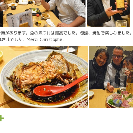
介類があります。魚の煮つけは最高でした。勿論、焼酎で楽しみました
でした。Merci Christophe .
P
a