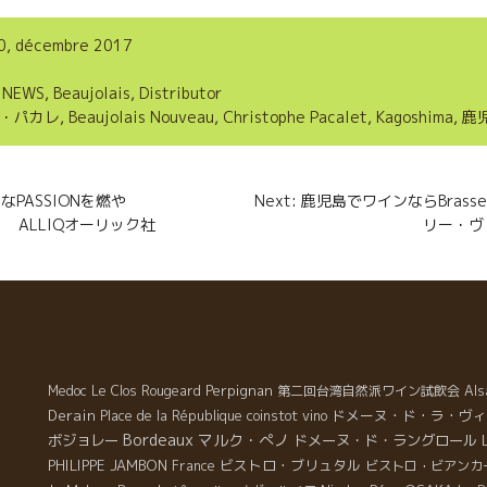
r
0, décembre 2017
t
,
NEWS
,
Beaujolais
,
Distributor
a
・パカレ
,
Beaujolais Nouveau
,
Christophe Pacalet
,
Kagoshima
,
鹿
g
e
n
なPASSIONを燃や
Next: 鹿児島でワインならBrasser
r
Qオーリック社
リー・ヴ
Perpignan
Medoc
Le Clos Rougeard
第二回台湾自然派ワイン試飲会
Als
Derain
ドメーヌ・ド・ラ・ヴィ
Place de la République
coinstot vino
Bordeaux
マルク・ぺノ
ボジョレー
ドメーヌ・ド・ラングロール
PHILIPPE JAMBON
ビストロ・ブリュタル
France
ビストロ・ビアンカ