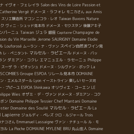
イヴォ・フェレイラ
ナ
Salon des Vins de Loire
Passion et
ドメーヌ・ラフォレ
t Catherine Vergé
モニカさん
aux Amis
Taiwan Buvons Nature
スリエ醸造所
マコン
ニコラ・レオ
ック
ヴィニ・シュッド見本市
ドメーヌ・セクスタン
後藤アキ子
ンパーニュ
Taiwan
ジュラ
銀座
Champagne de
Capitaine
sion du Vin
Jerome SAURIGNY
Marseille
Domaine Elodie
ル
スペイン自然派ワイン見
Louforosé
ムーラン・ナ・ヴァン
マルセル・ラピエール
h
レ・ぺニタント
ドメーヌ・パッ
ラン
ダミアン・コクレ
エマニュエル・ラセーニュ
Philippe
・スーザ
ラ・ピオッシュ
ドメーヌ・シルヴァン・ボック
La
ESCOMBES
Groupe ESPOA
リレール見本市
DOMAINE
楽しい
ン・エメルスダール
Lyon
イーストライン
セーヌ河
オリヴィエ・コーエン
ー・プピーユ
ESPOA Shinkawa
LE
オザミ・デ・ヴァン
hilippe Wies
ドメーヌ・ダミアン・コク
ンボン
Chef Mantani
Domaine
Domaine Philippe Tessier
マルセル・ラピエ－ル
Domaine des Soulié
estier
La
 Lapierre
ジョルディ・ペレズ
クロ・ルジャール
Trois
Emmanuel Lassaigne
カナコさん
ヴァン・ナチュール
ル・モ
ヨル
DOMAINE MYLENE BRU
丸山宏人
Domaine
La Pioche