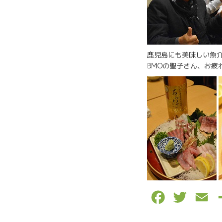
鹿児島にも美味しい魚
BMOの聖子さん、お疲れさま
F
T
E
a
w
m