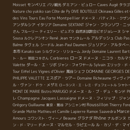
モンペリエ
ダミアン・ビュロー
Caves Augé
Moisset
パリ観光
タラゴ
Okinawa
Nature
cho yukiko san
Côte de Py
DIVE BOUTELLE
Gilles e
Montpellier
des Vins Tours
Eau Forte
ドメーヌ・バティスト・クザン
アンダルシア
イタリア
ジャン・フランソワ・ニ
Domaine SEXTANT
シャ
さん
フルーリー
ティエリー・ピュズラ
自然派試飲会ビオジョレーヌ
Sousa
René Jean
アルデッシュ
Club Pas
ルクレアシオン
サンタムール
タヴェル
ジュリアン・アルタベー
Balme
シードル
Jean-Paul Daumen
本市
Kanako san
シルヴァン・リショーム
Jordy
Domaine Laurent Bart
ローヌ
Corbieres
ドメーヌ・ニコラ・カルマ
ト・ルー
岩田コキさん
ダール・エ・リボ
Valette
ジャン・フォワヤール
Sylvain
エリック・ド
DOMAINE GEORGES D
萬谷シェフ
Tour Eiffel
Les Vignes d'Olivier
エスポア・ツアー
Domaine Richeaume
PHILIPPE VALETTE
ヴィヴィア
ル・ヴァン・ドゥ・メザミ
シャト
ローランス・エ・レミ・デュフェートル
ドメーヌ・ル・ブ・デュ・モンド
MONT DE MARIE
Bistro MARUGO
P
Champagne Jacques Lassaigne
ドメーヌ・フィリップ・ジャ
レ
Roussillon
Grégory Guillaume
東京・鴬谷
アシニャン村
Thierry For
Marcel
Grande Motte
Mathieu et Camille Lapierre
Ramon Saavedra
Rhône
Beaune
グラナダ
ナルボンヌ
Amours
コワンスト・ヴィーノ
ドメーヌ・マルセル・ラピエール
ル・カゾ・デ・マイ
ン・ド・マリー