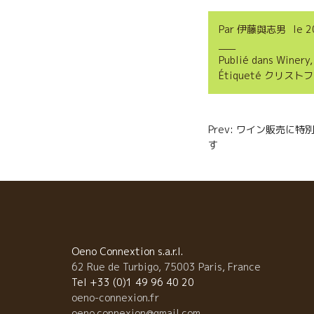
c
i
a
Par
伊藤與志男
le
2
e
t
i
Publié dans
Winery
b
t
l
Étiqueté
クリストフ
o
e
o
r
Navigatio
Prev: ワイン販売に特別
k
す ALLI
de
l’article
Oeno Connextion s.a.r.l.
62 Rue de Turbigo, 75003 Paris, France
Tel +33 (0)1 49 96 40 20
oeno-connexion.fr
oeno.connexion@gmail.com