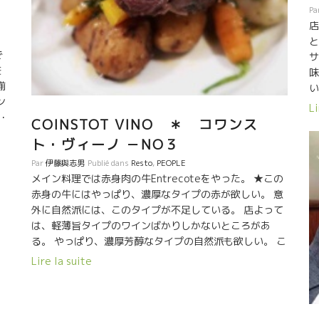
Pa
店
と
で
サ
を
味
揃
い
ン
フ
Li
・
ん
COINSTOT VINO ＊ コワンス
の
ト・ヴィーノ －NO３
て
Par
伊藤與志男
Publié dans
Resto
,
PEOPLE
ル
メイン料理では赤身肉の牛Entrecoteをやった。 ★この
ス
赤身の牛にはやっぱり、濃厚なタイプの赤が欲しい。 意
ケ
外に自然派には、このタイプが不足している。 店よって
ら
は、軽薄旨タイプのワインばかりしかないところがあ
造
る。 やっぱり、濃厚芳醇なタイプの自然派も欲しい。 こ
い
れは、ビストロに行くと、いつも思う事。 いつも同じタ
ヌ
Lire la suite
イプのワインばかりでは、つまらない。 ドシッとしたワ
インも、たまには、飲みたいものだ。 COINSTOT VINO
、
でも、軽め、薄めのスート体に入るタイプが多い 一本だ
か