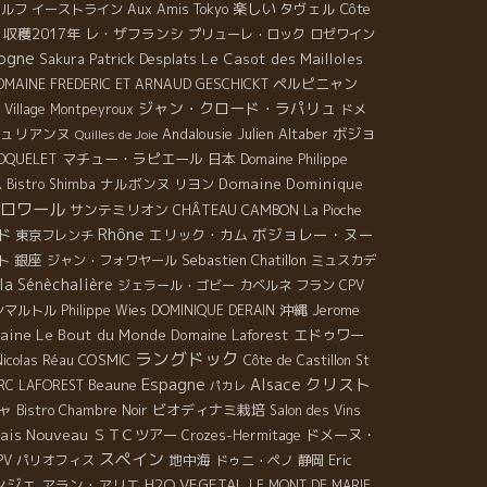
楽しい
タヴェル
Côte
ドルフ
イーストライン
Aux Amis Tokyo
収穫2017年
レ・ザフランシ
プリューレ・ロック
ロゼワイン
ogne
Patrick Desplats
Le Casot des Mailloles
Sakura
ペルピニャン
OMAINE FREDERIC ET ARNAUD GESCHICKT
ジャン・クロード・ラパリュ
Village Montpeyroux
ドメ
ュリアンヌ
Andalousie
Julien Altaber
ボジョ
Quilles de Joie
マチュー・ラピエール
日本
COQUELET
Domaine Philippe
ナルボンヌ
Domaine Dominique
ム
Bistro Shimba
リヨン
ロワール
サンテミリオン
CHÂTEAU CAMBON
La Pioche
Rhône
ボジョレー・ヌー
ド
エリック・カム
東京フレンチ
銀座
Sebastien Chatillon
ト
ジャン・フォワヤール
ミュスカデ
la Sénèchalière
ジェラール・ゴビー
カベルネ フラン
CPV
沖縄
Jerome
ンマルトル
Philippe Wies
DOMINIQUE DERAIN
aine Le Bout du Monde
Domaine Laforest
エドゥワー
ラングドック
COSMIC
Nicolas Réau
Côte de Castillon
St
Espagne
クリスト
Alsace
Beaune
RC LAFOREST
パカレ
ャ
ビオディナミ栽培
Bistro Chambre Noir
Salon des Vins
lais Nouveau
ＳＴＣツアー
ドメーヌ・
Crozes-Hermitage
スペイン
地中海
Eric
PV パリオフィス
ドゥニ・ペノ
静岡
ンジェ
アラン・アリエ
H2O VEGETAL
LE MONT DE MARIE