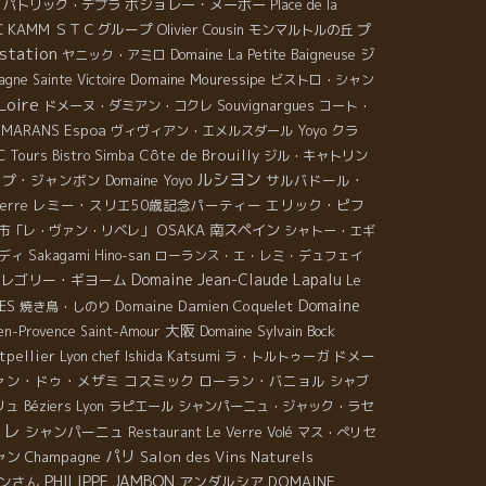
ボジョレー・ヌーボー
パトリック・デプラ
Place de la
C KAMM
ＳＴＣグループ
Olivier Cousin
プ
モンマルトルの丘
station
ジ
ヤニック・アミロ
Domaine La Petite Baigneuse
Domaine Mouressipe
gne Sainte Victoire
ビストロ・シャン
Loire
Souvignargues
ドメーヌ・ダミアン・コクレ
コート・
ARMARANS
Espoa
クラ
ヴィヴィアン・エメルスダール
Yoyo
C Tours
Côte de Brouilly
Bistro Simba
ジル・キャトリン
ルシヨン
ップ・ジャンボン
Domaine Yoyo
サルバドール・
レミー・スリエ50歳記念パーティー
エリック・ピフ
ierre
OSAKA
南スペイン
市「レ・ヴァン・リベレ」
シャトー・エギ
ディ
Sakagami Hino-san
ローランス・エ・レミ・デュフェイ
Domaine Jean-Claude Lapalu
レゴリー・ギヨーム
Le
Domaine
LES
Domaine Damien Coquelet
焼き鳥・しのり
大阪
Domaine Sylvain Bock
en-Provence
Saint-Amour
tpellier
Lyon chef Ishida Katsumi
ドメー
ラ・トルトゥーガ
ァン・ドゥ・メザミ
コスミック
ローラン・バニョル
シャブ
リュ
Béziers
Lyon
ラピエール
シャンパーニュ・ジャック・ラセ
ョレ
シャンパーニュ
Restaurant Le Verre Volé
マス・ぺリセ
パリ
ャン
Champagne
Salon des Vins Naturels
PHILIPPE JAMBON
ンさん
アンダルシア
DOMAINE