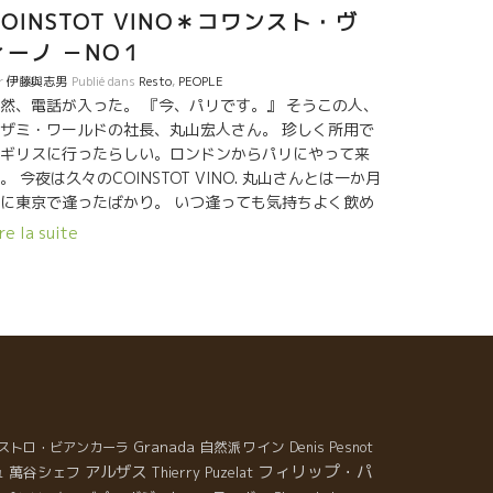
COINSTOT VINO＊コワンスト・ヴ
ィーノ －NO１
r
伊藤與志男
Publié dans
Resto
,
PEOPLE
然、電話が入った。 『今、パリです。』 そうこの人、
ザミ・ワールドの社長、丸山宏人さん。 珍しく所用で
ギリスに行ったらしい。ロンドンからパリにやって来
。 今夜は久々のCOINSTOT VINO. 丸山さんとは一か月
に東京で逢ったばかり。 いつ逢っても気持ちよく飲め
人。 ほぼ家族のような存在。 今夜は、やはり家族のよ
re la suite
な存在の人 Rene-Jean ＊ ルネ・ジャン が造っ
 Dard et Ribo ＊ ダール・エ・リボの St-Joseph
 サン・ジョゼフをやった。 気の合った人と気の合っ
たワインを飲るのは最高だ！！ 気の合ったビストロで
杯やるのも格別だ。 私はここCOINSTOT VINO ＊
ワンスト・ヴィーノが好きだ。 気持ちのよいサーヴィ
が心地よい。 おまけに、ワインの品揃えも、食べ物も
味しい。
Granada
自然派ワイン
ストロ・ビアンカーラ
Denis Pesnot
フィリップ・パ
アルザス
萬谷シェフ
ュ
Thierry Puzelat