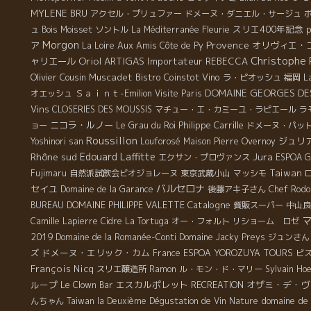
MYLENE BRU
アクセル・プリュファー
ドメーヌ・ダニエル・サージュ
Fleurie
スリエ400年記念
ュ
Bois Moisset
ソントル
La Méditerranée
Morgon
Provence
ア
Aux Amis
オリヴィエ・
La Loire
Côte de Py
Christophe 
Oriol ARTIGAS
ャリエール
Importateur REBECCA
Olivier Cousin
Muscadet
Bistro Coinstot Vino
L
ラ・ピオッシュ
福岡
DOMAINE GEORGES D
Ｓａｉｎｔ-Emilion
オエッシュ
Visite Paris
Vins
CLOSERIES DES MOUSSIS
マチュー・エ・カミーユ・ラピエール
ラ
ニコラ・ルノー
Philippe Carrille
ョー
Le Grau du Roi
ドメーヌ・パッ
Roussillon
ジュリ
Yoshinori san
Louforosé
Maison Pierre Overnoy
Rhône sud
Edouard Laffitte
Jura
エクサン・プロヴァンス
ESPOA 
Taiwan
Fujimaru
自然派試飲会ビオジョレーヌ
東京武蔵小山
マッシモ
バルセロナ
セイユ
Domaine de la Garance
後藤アキ子さん
Chef Rodo
Catalogne
BUREAU
DOMAINE PHILIPPE VALETTE
質販スーパー
中山良
Camille Lapierre
Cidre
La Tortuga
オー・フォルト
リショーム ロゼ
2019
Domaine de la Romanée-Conti
Domaine Jacky Preys
ジュンさん
ドメーヌ・エリック・カム
ズ
France
ESPOA YOROZUYA TOURS
ビ
François Nicq
スリエ醸造所
Ramon
ル・モン・ド・マリー
Sylvain Ho
ループ
エスカルポレット
オザミ・デ・ヴ
Le Clown Bar
RECREATION
domaine de 
んちゃん
Taiwan la Deuxième Dégustation de Vin Nature