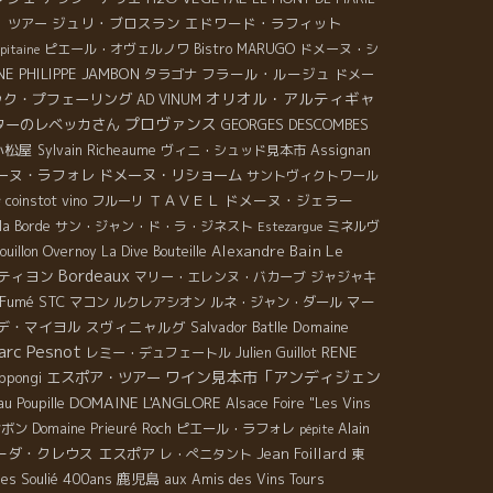
ジュリ・ブロスラン
エドワード・ラフィット
 ツアー
ピエール・オヴェルノワ
Bistro MARUGO
ドメーヌ・シ
pitaine
E PHILIPPE JAMBON
フラール・ルージュ
タラゴナ
ドメー
オリオル・アルティギャ
ック・プフェーリング
AD VINUM
プロヴァンス
ターのレベッカさん
GEORGES DESCOMBES
小松屋
Sylvain Richeaume
ヴィニ・シュッド見本市
Assignan
ーヌ・ラフォレ
ドメーヌ・リショーム
サントヴィクトワール
ＴＡＶＥＬ
ドメーヌ・ジェラー
会
coinstot vino
フルーリ
la Borde
サン・ジャン・ド・ラ・ジネスト
ミネルヴ
Estezargue
Le
Alexandre Bain
uillon Overnoy
La Dive Bouteille
Bordeaux
ティヨン
マリー・エレンヌ・バカーブ
ジャジャキ
-Fumé
STC
マー
マコン
ルクレアシオン
ルネ・ジャン・ダール
デ・マイヨル
スヴィニャルグ
Salvador Batlle
Domaine
arc Pesnot
RENE
レミー・デュフェートル
Julien Guillot
ワイン見本市「アンディジェン
エスポア・ツアー
ppongi
DOMAINE L'ANGLORE
u Poupille
Alsace Foire "Les Vins
ンボン
Domaine Prieuré Roch
ピエール・ラフォレ
Alain
pépite
ーダ・クレウス
エスポア
Jean Foillard
レ・ぺニタント
東
es Soulié 400ans
鹿児島
aux Amis des Vins Tours