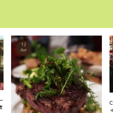
12
Avr
ー
飲