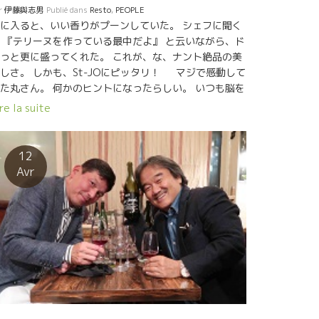
r
伊藤與志男
Publié dans
Resto
,
PEOPLE
に入ると、いい香りがプーンしていた。 シェフに聞く
 『テリーヌを作っている最中だよ』 と云いながら、ド
っと更に盛ってくれた。 これが、な、ナント絶品の美
しさ。 しかも、St-JOにピッタリ！ マジで感動して
た丸さん。 何かのヒントになったらしい。 いつも脳を
ル回転で、Aux Amis の為にヒントを探している丸さ
re la suite
。 あまりにも美味しかったので、シェフを呼んで何が
入っていたか質問ぜめと称賛、パシャリ。
12
Avr