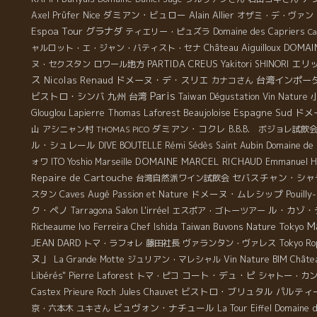
Nice
ダミアン・ビュロー
Alain Allier
Axel Prüfer
オザミ・デ・ヴァン
Espoa Tour
グラナダ
ティエリー・ピュズラ
Domaine des Capriers
Ca
Château Aiguilloux
DOMAIN
ャルロット・エ・ジャン・バティスト・セナ
PARTIDA CREUS
エリ
ヌ・セクスタン
ロワール地方
Yakitori SHINORI
ス
Nicolas Renaud
ドメーヌ・デ・スリエ
台湾インポー
カナコさん
Paris
ビストロ・シンバ
九州
台湾
Taiwan Dégustation Vin Nature
Beaujoloise
Espagne Sud
ドメ
Glouglou
Lapierre
Thomas Laforest
ダミアン・コクレ
山
アシニャン村
B.B.B. ボジョレ試飲
THOMAS PICO
ル・シュレール
DIVE BOUTELLE
Rémi Sédès
Saint Aubin
Domaine de 
DOMAINE MARCEL RICHAUD
ォワ
ITO Yoshio
Marseille
Emmanuel Ho
Repaire de Cartouche
セバスチャン・シャ
台湾自然派ワイン試飲会
Caves Augé
ドメーヌ・ムレシップ
Pouilly
スタン
Passion et Nature
ク・ペノ
Salon L'irréel
ル・カゾ・
Tarragona
エスポア・ゴトーツアー
M
Richeaume
Ivo Ferreira
Taiwan Buvons Nature
Tokyo
Chef Ishida
JEAN DARD
トマ・ラフォレ
藤田社長
ヴァランタン・ヴァレス
Tokyo Ro
ヌ」
La Grande Motte
ジュリアン・マレシャル
Vin Nature BIM
Châtea
コート・デュ・ピ
Libérés"
Pierre Laforest
トマ・ピコ
シャトー・カ
ビストロ・ブリュタル
パルティ
Castex
Prieure Roch
Jules Chauvet
ビュヴォン・ナチュール
Domaine d
京・六本木
ユキさん
La Tour Eiffel