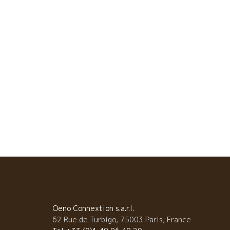
さを持ったワインを醸すブルノ・デュシェンヌ。
★Clos Leonine クロ・レオニヌ醸造★ そして、バニ
ルスの隣村Argelesアルジュレス村からは、Leonin レ
ニン醸造のステファン・モラン ２００５年に醸造所立
上げた。花崗岩土壌からセミ・マセラッション・カル
ニック醸造で醸す軽快で爽やかさなワインを醸す。も
一つのパッションは音楽、ギターとドラムをこなすス
ファン。 ★Le Bout du Monde ル・ブー・デュ・
ンド醸造★ 同じくルシヨン地方の山からは、Le Bout d
Monde ル・ブー・デュ・モンド醸造のエドワード・ラ
ィットも来ていた。 ローヌのカーヴ・エステザルグ農
組合にて醸造長を経験して、師匠のジャン・フランソ
ワ・ニックを追って2005年にルシオン地方にやって来
た。典型的な自然派ワインの果実味が全面にでた飲み
すいワイン醸す。 ★Domaine du Possible
ドメーヌ・デュ・ポッシブル醸造★ ルシヨン地方の山
上に畑。エドワード・ラフィットと元農協の建物を共
するロイック・ルール。シスト、グネス土壌から超自
な造りからスーット体に入っていく美味しいワインを
Oeno Connextion s.a.r.l.
す。願いがすべてかなうように、ドメーヌの名前は
62 Rue de Turbigo, 75003 Paris, France
Possible。