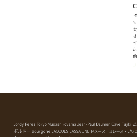
け合いそうなルージュを見つけた。 Jean-Michel
Stephan ＊ ジャン・ミッシェル・ステファンのコッ
ュ
ト・ロッティを開けた。 いい夜でした。丸ちゃんは明
オ
日、日本に帰るとのこと。 Bon Voyage !
ち
Pa
ボ
突
う
オ
テ
イ
モ
た
u
前
フ
る
Li
業
う
た
＊
や
一
の
コ
有
ス
然
美
醸
Jordy Perez
Tokyo Musashikoyama
Jean-Paul Daumen
Cave Fujiki
ビ
ボルドー
Bourgone
JACQUES LASSAIGNE
ドメーヌ・ミレーヌ・ブリ