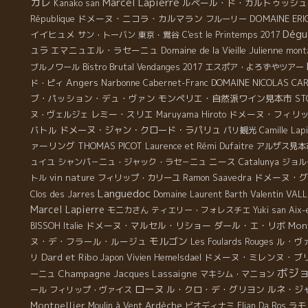
カレ
Marcel Lapierre
ルペール・ド・カルトゥッシュ
Kanako san
ドメーヌ・ニコラ・カルマラン
DOMAINE ERI
République
フルーリー
Dégu
イイヒュメ
サン・トーバン
東京・鴬谷
C'est le Printemps 2017
ュラ
エマニュエル・ラセーニュ
Domaine de la Vieille Julienne
monta
Bistro Brutal
ブルノワール
Vendanges 2017
エスポア・よろずやツアー
Angers
Narbonne
DOMAINE NICOLAS C
ド・ピィ
Cabernet-Franc
ブ・パッション・デュ・ヴァン
モンペリエ・自然派ワイン見本市
ST
レミー・スリエ
ドメーヌ・フィリ
ヌ・ヴェルジェ
Maruyama Hiroto
バトル
ドメーヌ・ジャン・クロード・ラパリュ
パリ観光
Camille Lap
ァーリング
THOMAS PICOT
Laurence et Rémi Dufaitre
アルザス見本
ニース
ュイユ
シャンパ－ニュ・ジャック・ラセ－ニュ
Catalunya
ジョル
vin nature
ドメーヌ・グ
トル
フィリップ・カリーユ
Ramon Saavedra
Languedoc
Valentin VAL
Clos des Jarres
Domaine Laurent Barth
Marcel Lapierre
モニカさん
ティエリー・フォレスチエ
Yuki san
Aix-
ドメーヌ・マルセル・リショー
ダール・エ・リボ
Mon
BISSOH
Italie
モルゴン
ヌ・デ・フラール・ルージュ
ル・ヴ
Les Foulards Rouges
Dard et Ribo
ドメーヌ・ミレンヌ・ブ
リ
Japon
Vivien Hemelsdael
ボジ
Champagne Jacques Lassaigne
ーニュ
マキシム・マニョン
ローヌ
ル・クロ・デ・グリヨン
ルネ・ジ
ール
フィリップ・ヴァイス
Montpellier
Ardèche
ラモ
Moulin à Vent
ビオディナミ
Elian Da Ros