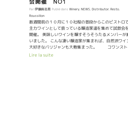
会開催 NO1
Par
伊藤與志男
Publié dans
Winery
,
NEWS
,
Distributor
,
Resto
,
Roussillon
数週間前の１０月に１０社程の普段からこのビストロ
主力ワインとして扱っている醸造家達を集めて試飲会
開催。 美味しいワインを醸すそうそうたるメンバーが
いました。 こんな凄い醸造家が集まれば、自然派ワイ
大好きなパリジャンも大勢集まった。 コワンスト
ヴィーノの人気は勿論、オーナーのGuillaumeギヨム
Lire la suite
ワインの選別眼による。 それと、あのケヴィンが入っ
から一段とワインの選択も充実してきて、かなりレベ
アップしている。 この二人が合体してからはサーヴィ
にも心地よい効果が出ている。 勢いのギヨム。静かな
ビン。最近のコワンスト・ヴィノには、動と静の素晴
しいバランスの空気が流れている。 収穫、醸
が終わった１０月に皆、息抜きも含めてパリにやって
た醸造家達。 ★Bruno DUCHENE ブルノ・デュシェン
醸造★ ルシヨン地方からはBanyulsバニュルスの９
cavesを立ち上げたリーダーのブルノ・デュシェンヌ
バニュルスのシスト土壌の南とは思えないほどの爽や