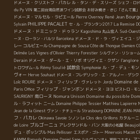
ドメーヌ・クリストフ・パカレ
ル・タン・デ・スリーズ
シェフ・ロ
du Py
VIN
第二回台湾自然派ワイン試飲会
お好み焼き・きじ「さんて寛」
Bourg
ドメーヌ・マルセル・ラピエール
René Jean
Pierre Overnoy
PHILIPPE PACALET
La Remise
Sylvain
セ・ル・プランタン2017
D
ドメーヌ・ドミニック・ドゥラン
Kagoshima
丸山宏人
Sud-Ouest
ドメーヌ・ド・ラ・ヴィエイユ・ジ
ーヌ・ローラン・バルツ
Barcelona
レー
コルビエール
Champagne de Sousa
Côte de Thongue
Damien 
Delmée
Les Vignes d'Olivier
Thierry Forestier
シルヴァン・リショー
l'anglore
Derain
ドメーヌ・ダール・エ・リボ
オリヴィエ・クザン
試飲会
Rémy Soulié
Symphonie
ル・ブ・デュ・モン
トロワザム−ル
ヴォー
Herve Souhaut
ドメーヌ・フレデリック・エ・アルノー・ゲシク
Domaine de 
Loïc ROURE
ドメーヌ・フィリップ・ヴァレット
Jordy
フィリップ・ジャンボン
ドメーヌ・ヨヨ
Paris Office
ビストロ・モ
南ローヌ
SAURIGNY
Nomura Unison
Domaine du possible
Dom
ル・ラフィット
Mathieu Lapierre
ニーム
Domaine Philippe Tessier
Jean de la Ginest
ヴァン・ナチュール
Strasbourg
DOMAINE JEAN-MA
フ・パカレ
Okinawa
Le Clos des Grillons
カタルーニ
Savoie
シノン
ブルゴーニュ
Beaujo
アレクサンドル・バン
de Loire
大阪の小松屋
デュ・ポッシブル
Mas Pellisser
エスポア・ゴトー
Minervois
Macon
C
ア
KAMM
Banyuls
Domaine Daniel Sage
シルヴァンさん
岩田コキさん