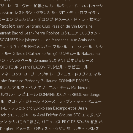
ボジョレ・ヌーヴォー
加藤さん
ル・ルペール・ド・カルトゥッシ
passion
イタリ
レストラン・グラン８
ル・グロ・デュ・ロワ
コーエン
ジョルジュ・デコンブ
ドメーヌ・ド・ラ・セネシ
Pacalet
Club Passion du Vin
Domaine
Yann Bertrand
aurent Bagnol
Jean-Pierre Robinot
カタロニア
シルヴァン・
ESCOMBES
biojoleynes
aux Amis des
Julien Mareschal
BMOメンバー
モン・サヴェドラ
マルセル・エ・クレール・リシ
ト・ルー
Gilles et Catherine Vergé
サンタムール
Nakayama
アン・アルタベール
ビオジョレーヌ
Domaine SEXTANT
マルセル・ラピエ－ル
GOTO TOUR
Bistro FLACON
マル
ロマネ・コンチ
カーヴ・フジキ
レ・ヴィニュ・ドリヴィエ
Domaine Grégory Guillaume
lphe
DOMAINE DAMIEN
マルク・ぺノ
則さん
エノ・コネ・チーム
Mathieu et
マルセル・ラピエール
vendange
DOMAINE JOLLY FERRIOL
ル・クロ・デ・ジャール
ドメーヌ・ラ・プティット・べニュー
Escarpolette
Jean
ストロ・フラコン
cho yukiko san
Groupe STC
エスポアグ
esch
クロ・ルジャール
Axel Prϋfer
ァン
バニュルス
サカガミの日野さん
ERIC DE SOUSA
和食
が
l'anglore
ドメーヌ・バティスト・クザン
ジョルディ・ペレズ