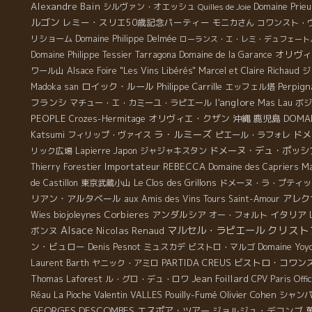
った人。 たった１０年間で２０店を超えるビストロをこ
Alexandre Bain
シルヴァン・オエッシュ
Domaine Prieu
Quilles de Joie
こ新宿に創り上げて経営している。 ここ新宿界隈にて一
ルゴン
レミー・スリエ50歳記念パーティー
モニカさん
コワンスト・
晩で想像を絶するボトル数を開けてしまうMARUGOマル
リショーム
Domaine Philippe Delmée
ローランス・エ・レミ・デュフェート
ゴ・グループ。 今夜は、クリストフ・パカレ、BMOの聖
オリヴィ
Domaine Philippe Tessier
Tarragona
Domaine de la Garance
子さん、鎌田さん、CPVの石川君とやって来た。
ワール山
Alsace Foire "Les Vins Libérés"
Marcel et Claire Richaud
ジ
気楽に入って、一杯だけ飲むのもOK. 一人でも心地よい
ロイック・ルール
Philippe Carrille
Perpign
Madoka san
エッフェル塔
雰囲気 OK. 大勢の仲間で行っても楽しくOK. 食べなくて
l'anglore
フランシ
Mas Lau
マチュー・エ・カミーユ・ラピエール
ボジ
もOK. 勿論、食べてもＯＫ． ワインも色んなスタイルの
PEOPLE
オリヴィエ・クザン
沖縄
鹿児島
DOMAI
Crozes-Hermitage
ものがあり、勿論、自然派もありOK. 夜がチョット遅く
ラ・ルミーズ
Katsumi
ドメ
フィリップ・ヴァイス
ピエール・ラフォレ
なってもOK. これだけの条件を備えているBISTROは、あ
ドメーヌ・デュ・ポッシ
リック広場
Lapierre
Japon
ジャジャキスタン
りそうでなかった。 それを、やってしまったのがこの
Importateur REBECCA
Ma
Thierry Forestier
Domaine des Capriers
MARUGOの中島さんだ。 BMOの鎌田さんも全力でサポ
Le Clos des Grillons
de Castillon
東京武蔵小山
ドメーヌ・ラ・プティッ
ート。 どの分野の仕事でも、思いっきりやっている人を
リアン・アルタベール
アレク
aux Amis des Vins Tours
Saint-Amour
見るのは気持ちのいいものですね。
biojoleynes
Corbieres
アンダルシア
イタリア
Wies
オー・フォルト
クリスト
Alsace
マルセル・ラピエール
ボンヌ
Nicolas Renaud
ン・ビュロー
Domaine Yoy
Denis Pesnot
ミュスカデ
ビストロ・マルゴ
PARTIDA CREUS
ビストロ・コワン
Laurent Barth
ヤニック・アミロ
Jean Foillard
Thomas Laforest
ル・グロ・デュ・ロワ
CPV Paris Offi
Valentin VALLES
Pouilly-Fumé
Olivier Cohen
Réau
La Pioche
シャン
GEORGES DESCOMBES
エスポア・ツアー
ジョルジュ・デコンブ