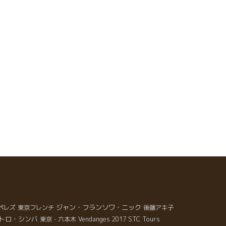
ジャン・フランソワ・ニック
ペレズ
東京フレンチ
後藤アキ子
トロ・シンバ
STC Tours
東京・六本木
Vendanges 2017