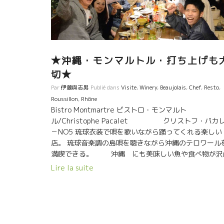
★沖縄・モンマルトル・打ち上げも
切★
Par
伊藤與志男
Publié dans
Visite
,
Winery
,
Beaujolais
,
Chef
,
Resto
,
Roussillon
,
Rhône
Bistro Montmartre ビストロ・モンマルト
ル/Christophe Pacalet クリストフ・パカ
－NO5 琉球衣装で唄を歌いながら踊ってくれる楽しい
店。 琉球音楽調の島唄を聴きながら沖縄のテロワール
満喫できる。 沖縄 にも美味しい魚や食べ物が沢
あります。 ワインはラングロールとフラール・ルージ
Lire la suite
の共同ボトルのマグナムを開けた。 スイスイ体内に入
て浸透していくワイン。 ルシヨン地方の花崗岩と、タ
ェルの石灰土壌のミネラルが融合したワイン。何て美
しいんだろう。 こま子さん、植村さ
ともお話しができて嬉しかったです。 沖縄でのフラン