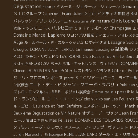
Dégustation
Domaine
Fleurie
ドメーヌ・ジェラール・シュレール
ＳＴＣグループ
ビオディナミ栽培
Bist
Cabernet-Franc
Julien Guillot
Christophe 
カタルーニャ
vin nature
パトリック・デプラ
Capitaine
バルセロナ
ニース
Ｓａｉｎｔ-Emilion
Champagne
エ
Volé
マッシモ
Domaine Marcel Lapierre
リヨン
パリ観光
ティエリー・フォレスチ
Augé
Espagne Sud
ル・ルペール・ド・カルトゥッシュ
ビオディナミ
試飲会
Emmanuel Lassaigne
Glouglou
DOMAINE JOLLY FERRIOL
シノ
PICOT
Loïc ROURE
Club Passion du Vin
Le Bout 
ラモン・サヴェドラ
DOMAINE
Bistro MARUGO
がんちゃん
ジル・キャトリンヌ・ヴェルジェ
Le
Côte du Py
Chinon
JAJAKISTAN
Axel Prüfer
レストラン・グラン８
ジュリ・ブロスラン
ボーヌ
ＳＴＣツアー
カミーユ・ラピエール
pépite
ジャン・クロード・ラパリュ
コート・デュ・ピ
ン試飲会
Yuki san
Domaine du possible
I
ストロ・モンマルトル
B.B.B. ボジョレ試飲会
ド・ラングロール
コート・ド・トング
cho yukiko san
Les Foulards 
Mathie
ル・ゴビー
Laurence et Rémi Dufaitre
エスポア・ゴトーツアー
オザミ・デ・ヴァン
Jean Fra
Deuxième Dégustation de Vin Nature
DOMAINE DES FOULARDS ROUGE
ュール
岩田コキさん
Mas Pellisser
メ
パルティーダ・クレウス
ドメーヌ・フィリップ・ヴァレット
ドメ
RENE JEAN DARD
ダール・エ・リボ
Julien Mareschal
Aux
Estezargue