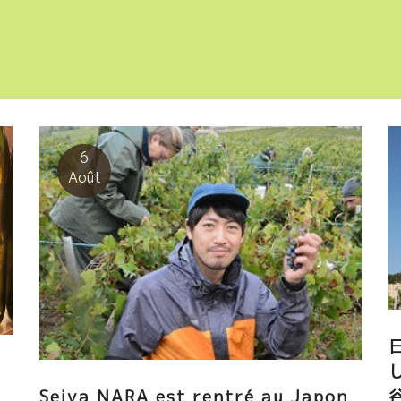
6
Août
Seiya NARA est rentré au Japon