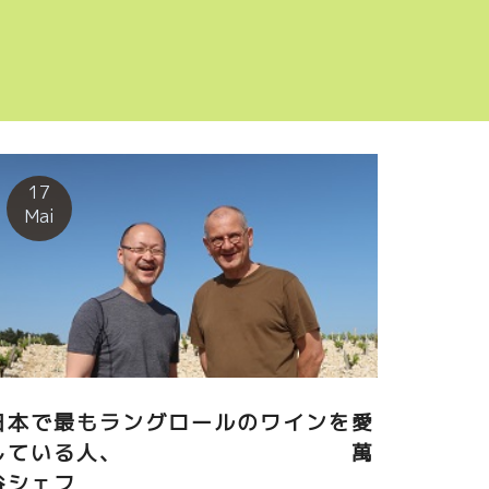
17
Mai
日本で最もラングロールのワインを愛
している人、 萬
谷シェフ