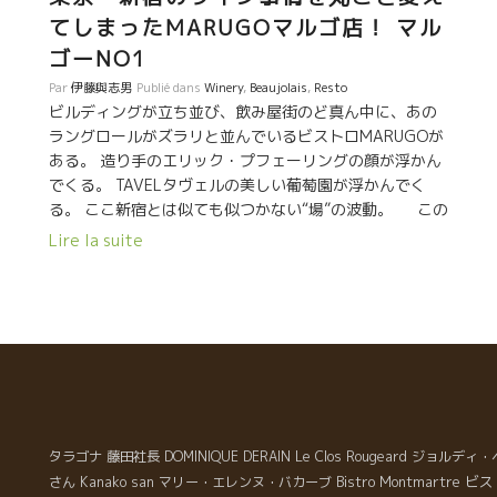
。
なアントニーは営業もやや苦手、だからあまり世に知ら
てしまったMARUGOマルゴ店！ マル
れていない。でも品質は天下一品。 ここまでの液体を醸
ゴーNO1
せる醸造家は少ない。 このマリアージ、バランスに思わ
Par
伊藤與志男
Publié dans
Winery
,
Beaujolais
,
Resto
ず感嘆の声が出てしまう！ ★★ Yaoyuで飲
ビルディングが立ち並び、飲み屋街のど真ん中に、あの
んだ造り手の顔 ★★ AD Vinum アド・ヴィヌム醸造の
ラングロールがズラリと並んでいるビストロMARUGOが
Sébastien Chatillon セバスティアン・シャティヨン 昨
ある。 造り手のエリック・プフェーリングの顔が浮かん
年の初リリ－スよりセンセーショナルなワインを醸す
でくる。 TAVELタヴェルの美しい葡萄園が浮かんでく
男。絶大な醸造才能を持っている。 日本での問合せは
る。 ここ新宿とは似ても似つかない“場”の波動。 この
BMO社 もしくは、3 Trois Amours トロワ・ザムール。
ビルの雑踏の中で暮らす東京の人こそが、この自然なエ
Matin Calme マタン・カルム醸造 の
Lire la suite
ネルギーが詰まったラングロールを飲むことで、体に不
Anthony Guix アントニー・ギックス
足している自然を吸収して中和されて、バランスがとれ
るのだろう。 このラングロールのワインでワイン観をガ
ラリ変った人がいる。 そう、ここ新宿のワイン事情をま
るごと変えてしまったMARUGOグループを創りあげた中
島さんだ。 『それまでワインの事を色々勉強してきたけ
ど、このラングロールを飲んで、私のワイン観が変わっ
てしまった。』 と話す中島さん。 繊細な感性をも
っている中島さん。 誰もが、“こんなワインバーがあった
タラゴナ
藤田社長
DOMINIQUE DERAIN
Le Clos Rougeard
ジョルディ・
らいいのに！”と思っているバーを次々と創り上げてしま
ビス
さん
Kanako san
マリー・エレンヌ・バカーブ
Bistro Montmartre