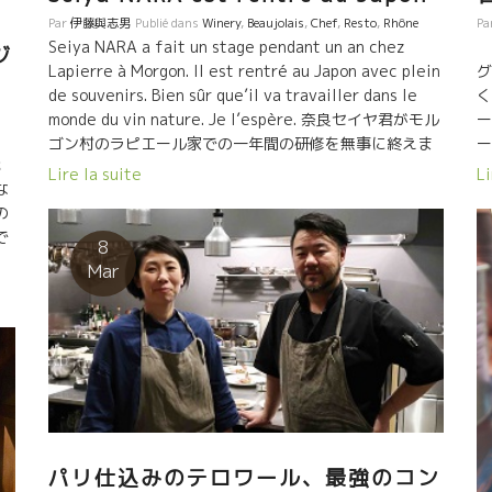
s
Pa
Par
伊藤與志男
Publié dans
Winery
,
Beaujolais
,
Chef
,
Resto
,
Rhône
Seiya NARA a fait un stage pendant un an chez
ジ
グ
Lapierre à Morgon. Il est rentré au Japon avec plein
く
de souvenirs. Bien sûr que’il va travailler dans le
ー
monde du vin nature. Je l’espère. 奈良セイヤ君がモル
ー
ゴン村のラピエール家での一年間の研修を無事に終えま
飛
る
した。 多くの思い出をスーツケースに詰めて日本に帰り
Li
Lire la suite
な
テ
ました。 勿論、これから自然派ワインの世界で働いて貢
の
れ
献してくれると期待しています。 帰国寸前
で
フ
にやはりこの人に挨拶をしておかなければと、Lyonの石
8
田シェフのところにやって来た。 石田さんにとって
Mar
好
マルセル・ラピエール家はファミリー。ラピエール家の
研修生は皆ここに来て トビッキリ美味しい料理で洗礼を
で
受けている。 石田さん、マルセル生存中の
に
Le Cambon 2008年を開けてくれました。 そして、マル
オ
セルが何回も訪問して指導した蔵でもあり、マルセルを
尊敬しているタヴェルの ラングロールも開けてくれた。
り
静岡出身のSieya君、まず地元静岡の自然派を何と
で
か盛り上げて欲しい。 皆が期待していますよ！！ 君に
パリ仕込みのテロワール、最強のコン
前にはすべての扉と可能性が開かれている。 ファイ