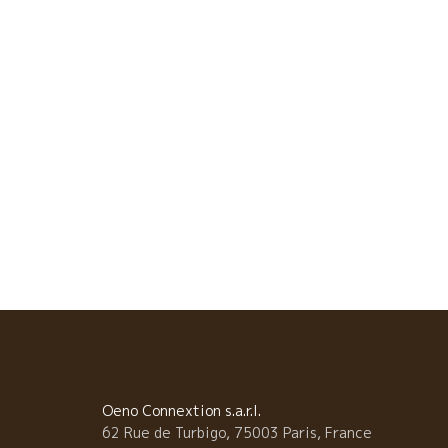
ス、自然派ワインをよろしくお願いします。感謝
Oeno Connextion s.a.r.l.
62 Rue de Turbigo, 75003 Paris, France