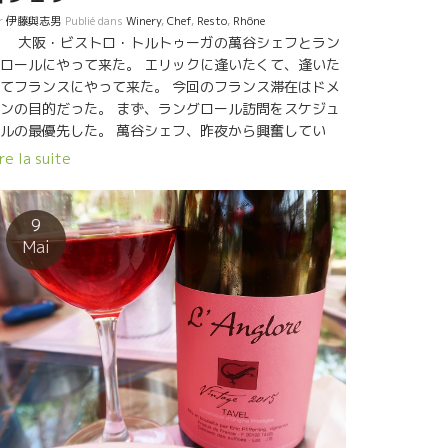
r
伊藤與志男
Publié dans
Winery
,
Chef
,
Resto
,
Rhône
大阪・ビストロ・トルトゥーガの萬谷シェフとラン
ロールにやって来た。 エリックに逢いたくて、逢いた
てフランスにやって来た。 今回のフランス滞在はドメ
ンの目的だった。 まず、ラングロール訪問をスケジュ
ルの最優先した。 萬谷シェフ、昨夜から興奮してい
。 嬉しさのあまり昨夜は眠れなかったらしい。 朝、ホ
re la suite
ルで萬谷シェフに会ったら目が赤かった。 『昨夜、眠
なかった』とのこと。 最初はやや緊張ぎみの萬谷シェ
。 TAVEL の主な三種類の土壌ミネラルを見学しながら
9
段々と馴染んできた。
Mai