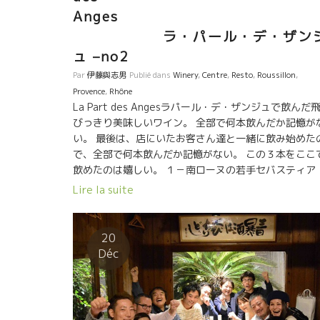
Ange
ラ・パール・デ・ザン
ュ –no2
Par
伊藤與志男
Publié dans
Winery
,
Centre
,
Resto
,
Roussillon
,
Provence
,
Rhône
La Part des Angesラパール・デ・ザンジュで飲んだ
びっきり美味しいワイン。 全部で何本飲んだか記憶が
い。 最後は、店にいたお客さん達と一緒に飲み始めた
で、全部で何本飲んだか記憶がない。 この３本をここ
飲めたのは嬉しい。 １－南ローヌの若手セバスティア
ン・シャティオン ラングロールのTAVELが好きで
Lire la suite
きで、TAVELを逆にしてLEVATにした。 ２－真ん中の
KM31 Yoyoのワインはブラインドテースティング
出てきた。 このシスト土壌のミネラル感は、絶対
20
外さない。 珍しくバッチリ当てました。 ３－右の
Déc
ヴェルニュ地方のトビッキリ美味しいワイン。
Maupertuis NEYROU-PLAGE 葡萄園がまるっき
海の浜のような砂質土壌。どこまでも繊細さワインが
きる。