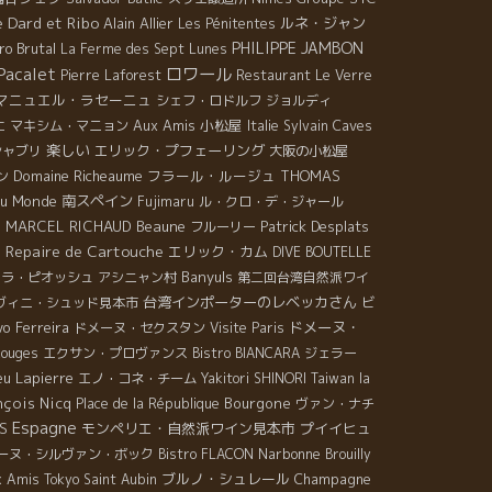
 Dard et Ribo
Alain Allier
ルネ・ジャン
Les Pénitentes
PHILIPPE JAMBON
ro Brutal
La Ferme des Sept Lunes
ロワール
Pacalet
Pierre Laforest
Restaurant Le Verre
マニュエル・ラセーニュ
シェフ・ロドルフ
ジョルディ
Aux Amis
小松屋
Caves
エ
マキシム・マニョン
Italie
Sylvain
楽しい
エリック・プフェーリング
シャブリ
大阪の小松屋
Domaine Richeaume
フラール・ルージュ
THOMAS
ン
du Monde
南スペイン
Fujimaru
ル・クロ・デ・ジャール
 MARCEL RICHAUD
Beaune
Patrick Desplats
フルーリー
 Repaire de Cartouche
エリック・カム
DIVE BOUTELLE
Banyuls
ラ・ピオッシュ
アシニャン村
第二回台湾自然派ワイ
台湾インポーターのレベッカさん
ヴィニ・シュッド見本市
ビ
vo Ferreira
ドメーヌ・
ドメーヌ・セクスタン
Visite Paris
Rouges
エクサン・プロヴァンス
Bistro BIANCARA
ジェラー
u Lapierre
エノ・コネ・チーム
Yakitori SHINORI
Taiwan la
nçois Nicq
Bourgone
Place de la République
ヴァン・ナチ
Espagne
S
モンペリエ・自然派ワイン見本市
プイイヒュ
Narbonne
ーヌ・シルヴァン・ボック
Bistro FLACON
Brouilly
ブルノ・シュレール
Champagne
 Amis Tokyo
Saint Aubin