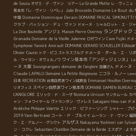
de Sousa
オザミ・デ・ヴァン ツアー
La Grande Motte
レ・ヴィニュ
Julie Brosselin
Domaine Le Bout du
見本市「レ・ヴァン・リベレ」
中海
Domaine Dominique Derain
DOMAINE PASCAL SIMONUTTI
クラブ・パッション・デュ・ヴァン
ドメーヌ・シャルロット・エ・ジャ
ラングドック
アンジェ
La Dive Bouteille
Maison Pierre Overnoy
Granada
Domaine de la Vieille Julienne
ロゼワイン
Cave Fujiki
ドメ
Edouar
Symphonie
DOMAINE GERARD SCHUELLER
Yannick Amirault
Olivier Cousin
ドメーヌ・ダール・エ・リ
トマ・ピコ
ストラスブルグ
ワイン見本市「アンディジェンヌ」
ル・ウイヨン・オヴェルノワ
La
ーヌ
大阪
ドメーヌ
Souvignargues
domaine de l'anglore
加藤さん
Claude LAPALU
ニコラ・ルノー
Domaine La Petite Baigneuse
Leon
日本
RECREATION
台湾自然派ワイン試飲会
Emmanuel Houillon Overno
スペイン自然派ワイン見本市
リオフィス
DOMAINE DAMIEN BUREAU
L'ANGLORE
Nomura Unison
エリック・ド・スーザ
サンタムール
カベ
ドメ
ャン・フォワイヤール
ヴァランタン・ヴァレス
Sakagami Hino-san
Ardèche
エリック・ピファーリング
Philippe Valette
シャトー・プピ
2019
コート・ド・ブルイイ
Yann Bertrand
ムーラン・ナ・ヴァン
福
アルザス
ク・エ・アルノー・ゲシクト
Nakayama Yoshinori san
Sylvai
ン・コクレ
Sebastien Chatillon
Domaine de la Borde
エスポア・よろ