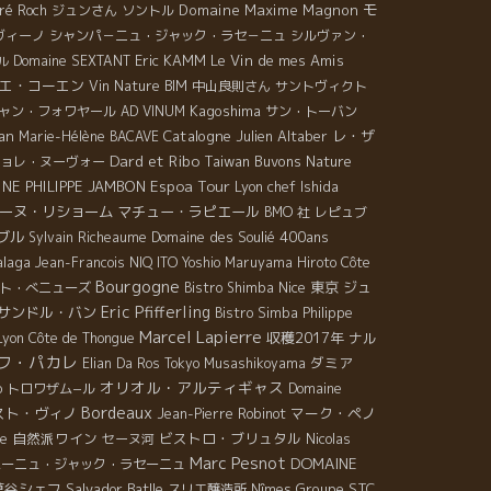
モ
Domaine Maxime Magnon
ré Roch
ジュンさん
ソントル
ヴィーノ
シャンパ－ニュ・ジャック・ラセ－ニュ
シルヴァン・
Eric KAMM
Le Vin de mes Amis
Domaine SEXTANT
ル
エ・コーエン
Vin Nature BIM
中山良則さん
サントヴィクト
Kagoshima
ャン・フォワヤール
AD VINUM
サン・トーバン
an
Catalogne
Julien Altaber
レ・ザ
Marie-Hélène BACAVE
Dard et Ribo
Taiwan Buvons Nature
ョレ・ヌーヴォー
Espoa Tour
NE PHILIPPE JAMBON
Lyon chef Ishida
ーヌ・リショーム
マチュー・ラピエール
BMO 社
レピュブ
ブル
Domaine des Soulié 400ans
Sylvain Richeaume
laga
Jean-Francois NIQ
ITO Yoshio
Maruyama Hiroto
Côte
Bourgogne
Nice
東京
ジュ
ト・べニューズ
Bistro Shimba
Eric Pfifferling
サンドル・バン
Bistro Simba
Philippe
Marcel Lapierre
収穫2017年
ナル
Lyon
Côte de Thongue
フ・パカレ
ダミア
Elian Da Ros
Tokyo Musashikoyama
オリオル・アルティギャス
o
トロワザム−ル
Domaine
Bordeaux
スト・ヴィノ
マーク・ペノ
Jean-Pierre Robinot
自然派ワイン
ビストロ・ブリュタル
ce
セーヌ河
Nicolas
Marc Pesnot
DOMAINE
パーニュ・ジャック・ラセーニュ
萬谷シェフ
Salvador Batlle
Groupe STC
スリエ醸造所
Nîmes