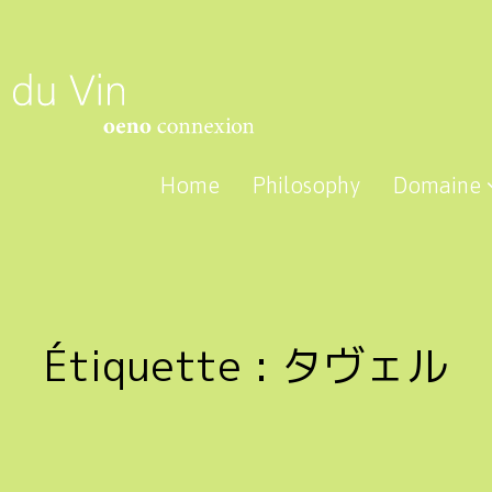
Home
Philosophy
Domaine
Étiquette :
タヴェル