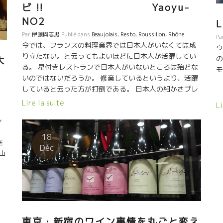
ビ !! Yaoyu-
ト！！
NO2
Par
伊藤與志男
Publié dans
Beaujolais
,
Resto
,
Roussillon
,
Rhône
Pa
今では、フランスの料理業界では日本人がいなくては成
ウ
り立たない。と云ってもよいほどに日本人が活躍してい
の
大
る。 星付きレストランで日本人がいないところは殆どな
モ
いのではないだろうか。 修業しているというより、活躍
していると云った方が打倒である。 日本人の細かさプレ
シジョンが必要とされている。 そんな二人が、あえて日
Lire la suite
Li
本に戻って、満を持して出した店がヤオユーYaoyuであ
レ
る。 トビッキリ味がある食堂である。
Magnifique マニフィックな海の幸とテロワールの素材が
18
を
絶妙なバランスで盛られた一品。 そして、幸子さんの選
Déc
山
んだ、この味覚にピッタリのこの液体!! LEVAT!! ルヴ
ュ
ァ。 ラングロールを尊敬しているセバスチャンが大好き
っ
なTAVELを逆さまに書いたワイン名。 次々
ヴ
と舞台から降りてくる感動の一皿、一皿に、幸子さんお
味
勧めの感動の液体。 Matin Calme マタン・カルム醸造
ん
の絶品な白、OSE オゼ。 ルシオン地方の白。超シャイな
東京・新宿のワイン事情を丸ごと変え
性格、どこまでも控え目なアントニーのワイン。 控え目