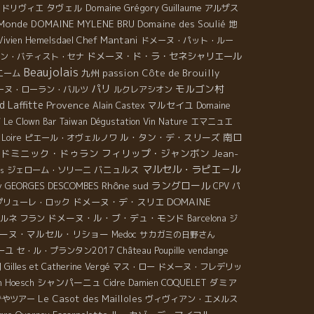
タヴェル
Domaine Grégory Guillaume
・ドリヴィエ
アルザス
 Monde
DOMAINE MYLENE BRU
Domaine des Soulié
地
Chef Mantani
Vivien Hemelsdael
ドメーヌ・パット・ルー
ドメーヌ・ド・ラ・セネシャリエール
ン・バティスト・セナ
Beaujolais
九州
passion
Côte de Brouilly
ニーム
パリ
モルゴン村
ーヌ・ローラン・バルツ
ルクレアシオン
d Laffitte
Provence
マルセイユ
Domaine
Alain Castex
ボ
Le Clown Bar
Taiwan Dégustation Vin Nature
エマニュエ
南ロ
ル・タン・デ・スリーズ
 Loire
ピエール・オヴェルノワ
・ドミニック・ドゥラン
フィリップ・ジャンボン
Jean-
マルセル・ラピエ－ル
バニュルス
ジェローム・ソリーニ
is
Rhône sud
ラングロール
GEORGES DESCOMBES
y
CPV パ
DOMAINE
ドメーヌ・デ・スリエ
プリューレ・ロック
ドメーヌ・ル・ブ・デュ・モンド
ルネ フラン
Barcelona
ジ
ーヌ・マルセル・リショー
Medoc
サカガミの日野さん
vendange
ーユ
セ・ル・プランタン2017
Château Poupille
岡
Gilles et Catherine Vergé
マス・ロー
ドメーヌ・フレデリッ
シャンパーニュ
ダミア
n Hoesch
Cidre
Damien COQUELET
Le Casot des Mailloles
ずやツアー
ヴィヴィアン・エメルス