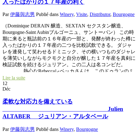
入ったばかりの１７年産の利く
ている醸造家の一人。 ★Domaine Mouressipe ムーレシ
ップ醸造★ ローヌ地方とラングドック地方の境界線上にあ
Par
伊藤與志男
Publié dans
Winery
,
Visite
,
Distributor
,
Bourgogne
るニームに近いところ。ラングロールで一緒に働きながらエ
リック・プフェーリングの造りを深く学んだアラン・アリ
（Dominique DERAIN 醸造、SEXTAN セクスタン醸造、
エ。醸造所も新築して気合十分のミレジム。どことなくラン
Bourgogne-Saint Aubinブルゴーニュ、サントーバン） この時
クロールの風味に似ている。 ★Sélénéセレネ★
期に来ると瓶詰前の１６年産の一部と、発酵が終わった樽に
今、ボジョレの若手醸造家の中で、最も光っている一人、
入ったばかりの１７年産の二つを比較試飲できる。 ダジャ
ラ・タルバルド醸造元のシルべール・トリシャール。栽培が
レを連発して笑わせるドミニック、その横いつものダジャレ
難しかった２０１７年を全く問題なく普通の収穫量を確保し
を薄笑いしながらモクモクと自分が醸した１７年産を真剣に
た栽培対応の名人。爽やかで透明感のあるガメ品種を表現す
検証試飲を続けるジュリアン。この二人は名コンビだ。
るシルべール。 ここコワンスト・ヴィノでもよく飲まれて
熱心なRebeccaレベッカさんは、このドゥランのミ
いる人気ワイン。これからが更に楽しみな醸造家。
ネラルがきいたブルゴーニュが大好きだ。 １６年産と１７
Lire la suite
★Sextantセクスタン醸造のジュリアン★ ブルゴ
12
年産をどうしても試飲したかった。あまりにもの美味しさに
ーニュからはやはり人気急上昇中のジュリアン・アルタベー
Déc
レベッカもバーバラも驚く。 １６年産も素晴らしいできだ
ルがいた。 人格もワインも爽やかで暖かさを感じるスタイ
った。１７年産は更に充実していた。 色は薄めなのに、液
ル。しかも銘醸ブルゴーニュ。飾るところが全くない心地よ
柔軟な対応力を備えている
体の旨味、酸とミネラル、果実味のバランスが絶妙な繊細さ
いブルゴーニュはここコワンスト・ヴィノでも良く飲まれて
Julien
であった。 ジュリアンの醸造センスが光っている。 ピノの
いるのを見る。 ★Sylvain Respaut シルヴァン・レ
ALTABER ジュリアン・アルタベール
ダイレクトプレスのロゼ、白の軽いマセラッション。
スポ醸造★ シルヴァン・レスポ醸造の共同経営者である
ジュラ方式の手で除梗の葡萄粒丸ご発酵など、トビッキリ美
Olivier CROS オリヴィエ・クロが来ていた。 ラングドック
Par
伊藤與志男
Publié dans
Winery
,
Bourgogne
味しい。 ウーン、Magnifique!!本当に素晴らしい！！
地方で目立たないけど、静かに超自然なワイン造りに打ち込
んでいる二人。 ここパリでも最近やっとレスポのワインが