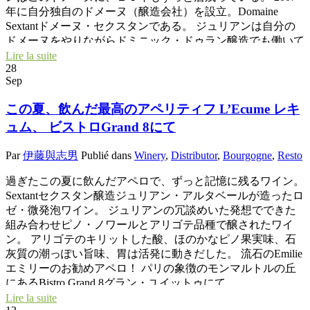
年に自分独自のドメーヌ（醸造会社）を設立。Domaine
Sextantドメーヌ・セクスタンである。 ジュリアンは自分の
ドメーヌをやりながらドミニック・ドゥラン醸造でも働いて
いた。 そして、１年前より、正式にドミニック・ドゥラン
Lire la suite
28
が引退すると同時に、ドメーヌ・ドミニック・ドゥラン醸造
Sep
の社長にも就任した。 つまりジュリアンは、今、二つのド
メーヌ醸造所のトップを務めている。 ドミニック・ドゥラ
この夏、飲んだ最高のアペリティフ L’Ecume レキ
ンはコンセイユ（指導者）の形でドメーヌに残っている。
ュム、 ビストロGrand 8にて
実質上は、毎日、変わらずに働いている。 ★ジュリアンの
哲学★ 『私はブルゴーニュにいますが、グラン・ヴァンを
Par
伊藤與志男
Publié dans
Winery
,
Distributor
,
Bourgogne
,
Resto
造ろうとは思っていません。誠実、本物のワインを造ろうと
努力しています。』 ブルゴーニュは、有名になって、売れ
過ぎたこの夏に飲んだアペロで、ずっと記憶に残るワイン。
ていくとお金が動く。お金が動いて人間性が歪んでいく人が
Sextantセクスタン醸造ジュリアン・アルタベールが造ったロ
多い地方である。 そんな中に、いわゆる、農家としての栽
ゼ・微発泡ワイン。 ジュリアンの冗談めいた発想でできた
培・醸造家に徹して、誠実にワインを造っている希少な ブ
組み合わせピノ・ノワールとアリゴテ品種で醸されたワイ
ルギニョンである。 私はまず、人間として大好きな人達で
ン。 アリゴテのキリットした酸、ほのかなピノ果実味、石
ある。 写真：ドミニックと娘 ジュリアンのお父さん
灰質の潮っぽい旨味、胃は活発に動きだした。 流石のEmilie
（収穫中の料理シェフ） 二つのドメーヌの事務・出
エミリーのお勧めアペロ！ パリの象徴のモンマルトルの丘
荷・総務担当のカロール
にあるBistro Grand 8グラン・ユイットゥにて。
Lire la suite