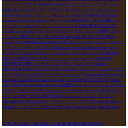
ビストロ・コワンスト・ヴィノ
ン・ド・ラ・ジネスト
Bistro FLACON
La
Pioche
Cidre
ドメーヌ・デ・フラール・ルージュ
シルヴァン・オエッシュ
Domaine des Capriers
シャトー・エギュイユ
ユキさん
DOMINIQUE DERAIN
モンペリエ
DOMAINE L'ANGLORE
domaine de l'anglore
Okinawa
レミ
PHILIPPE PACALET
ー・スリエ
ミネルヴォワ
レミ・デュフェイトル
Visite Paris
Cave Fujiki
ドメーヌ・バティスト・クザン
リレール見本市
ビスト
野村ユニソン
Eric Pfifferling
ロ・マルゴ
DOMAINE JOLLY FERRIOL
Lapierre
STC
DOMAINE GERARD SCHUELLER
ル・ルペール・ド・カルトゥ
ッシュ
ティエリー・ピュズラ
La Méditerranée
Domaine Philippe Delmée
pépite
ラ・ルミーズ
セバスチャン・シャティヨン
ルクレアシオン
DOMAINE
PASCAL SIMONUTTI
DOMAINE
ローランス・エ・レミ・デュフェートル
PHILIPPE VALETTE
ドメーヌ・ジェラール・シュレール
Catalunya
Roussillon
台湾インポーターのレベッカさん
ドメーヌ・ミレンヌ・ブリ
Groupe STC
ュ
ＴＡＶＥＬ
ドメーヌ・ムレシップ
Bistro Shimba
Quilles de Joie
Domaine Jean-Claude Lapalu
Strasbourg
CLOSERIES DES MOUSSIS
coinstot
PEOPLE
Rémy Soulié
Espoa
vino
Massimo
自然派ワイン
ヴァン・ナチュール
Loire
ボジョ
パルティーダ・クレウス
マルセル・エ・クレール・リショー
レー・ヌーボー
ボーヌ
RECREATION
ジル・キャトリンヌ・ヴェルジェ
Domaine Marcel Lapierre
ル・ヴァン・ドゥ・メザミ
Domaine Richaume
ジュリアン・アルタベール
Narbonne
Bistro Coinstot Vino
Julie Brosselin
© 2023, Oeno Connexion, Tous les droits sont réservés.