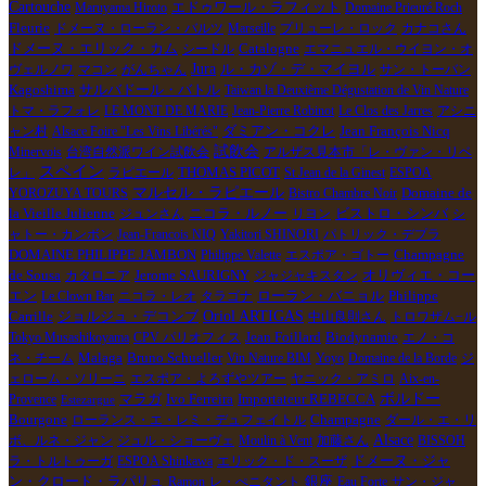
Cartouche
エドゥワール・ラフィット
Maruyama Hiroto
Domaine Prieuré Roch
Fleurie
ドメーヌ・ローラン・バルツ
Marseille
プリューレ・ロック
カナコさん
Catalogne
ドメーヌ・エリック・カム
シードル
エマニュエル・ウイヨン・オ
Jura
ル・カゾ・デ・マイヨル
ヴェルノワ
マコン
がんちゃん
サン・トーバン
Kagoshima
サルバドール・バトル
Taiwan la Deuxième Dégustation de Vin Nature
トマ・ラフォレ
LE MONT DE MARIE
Jean-Pierre Robinot
Le Clos des Jarres
アシニ
Jean François Nicq
ャン村
Alsace Foire "Les Vins Libérés"
ダミアン・コクレ
試飲会
Minervois
台湾自然派ワイン試飲会
アルザス見本市「レ・ヴァン・リベ
スペイン
レ」
ラピエール
THOMAS PICOT
St Jean de la Ginest
ESPOA
マルセル・ラピエール
Domaine de
YOROZUYA TOURS
Bistro Chambre Noir
la Vieille Julienne
ニコラ・ルノー
ビストロ・シンバ
ジュンさん
リヨン
シ
ャトー・カンボン
Jean-Francois NIQ
Yakitori SHINORI
パトリック・デプラ
DOMAINE PHILIPPE JAMBON
Philippe Valette
エスポア・ゴトー
Champagne
オリヴィエ・コー
de Sousa
カタロニア
Jerome SAURIGNY
ジャジャキスタン
エン
Philippe
Le Clown Bar
ニコラ・レオ
タラゴナ
ローラン・バニョル
Carrille
Oriol ARTIGAS
ジョルジュ・デコンブ
中山良則さん
トロワザム−ル
Jean Foillard
Biodynamie
Tokyo Musashikoyama
CPV パリオフィス
エノ・コ
Bruno Schueller
ネ・チーム
Malaga
Vin Nature BIM
Yoyo
Domaine de la Borde
ジ
ェローム・ソリーニ
エスポア・よろずやツアー
ヤニック・アミロ
Aix-en-
ボルドー
Ivo Ferreira
Importateur REBECCA
Provence
マラガ
Estezargue
Bourgone
ローランス・エ・レミ・デュフェイトル
Champagne
ダール・エ・リ
Alsace
ボ、ルネ・ジャン
ジュル・ショーヴェ
Moulin à Vent
加藤さん
BISSOH
ドメーヌ・ジャ
ラ・トルトゥーガ
ESPOA Shinkawa
エリック・ド・スーザ
ン・クロード・ラパリュ
Ramon
レ・ぺニタント
銀座
Eau Forte
サン・ジャ