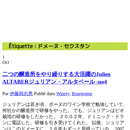
Étiquette :
ドメーヌ・セクスタン
1
Oct
二つの醸造所をやり繰りする大活躍のJulien
ALTABERジュリアン・アルタベール -no4
Par
伊藤與志男
Publié dans
Winery
,
Bourgogne
ジュリアンは若き頃、ボーヌのワイン学校で勉強していて、
何社かの醸造所で研修をやった。 でも、ジュリアンはビオ
栽培の研修をしたかった。 ２００２年、ドミニック・ドラ
ンに電話した。研修を引き受けてくれた。 以後、ジュリア
ンはこのドメーヌに、１６年もずっと居残っている。 2007