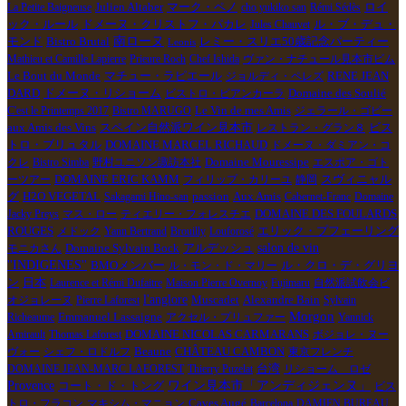
ロイ
La Petite Baigneuse
Julien Altaber
マーク・ペノ
cho yukiko san
Rémi Sédès
ック・ルール
ル・ブ・デュ・
ドメーヌ・クリストフ・パカレ
Jules Chauvet
モンド
南ローヌ
Bistro Brutal
レミー・スリエ50歳記念パーティー
Leonis
Mathieu et Camille Lapierre
Prieure Roch
Chef Ishida
ヴァン・ナチュール見本市ビム
Le Bout du Monde
マチュー・ラピエール
RENE JEAN
ジョルディ・ペレズ
DARD
ドメーヌ・リショーム
Domaine des Soulié
ビストロ・ビアンカーラ
Le Vin de mes Amis
C'est le Printemps 2017
Bistro MARUGO
ジェラール・ゴビー
aux Amis des Vins
スペイン自然派ワイン見本市
レストラン・グラン８
ビス
DOMAINE MARCEL RICHAUD
トロ・ブリュタル
ドメーヌ・ダミアン・コ
クレ
Bistro Simba
野村ユニソン諏訪本社
Domaine Mouressipe
エスポア・ゴト
DOMAINE ERIC KAMM
ーツアー
フィリップ・カリーユ
静岡
スヴィニャル
H2O VEGETAL
passion
グ
Sakagami Hino-san
Aux Amis
Cabernet-Franc
Domaine
DOMAINE DES FOULARDS
Jacky Preys
マス・ロー
ティエリー・フォレスチエ
ROUGES
エリック・プフェーリング
メドック
Yann Bertrand
Brouilly
Louforosé
salon de vin
アルデッシュ
モニカさん
Domaine Sylvain Bock
''INDIGENES''
BMOメンバー
ル・モン・ド・マリー
ル・クロ・デ・グリヨ
ン
日本
Laurence et Rémi Dufaitre
Maison Pierre Overnoy
Fujimaru
自然派試飲会ビ
l'anglore
Muscadet
Alexandre Bain
オジョレーヌ
Pierre Laforest
Sylvain
Morgon
Richeaume
Emmanuel Lassaigne
アクセル・プリュファー
Yannick
Amirault
Thomas Laforest
DOMAINE NICOLAS CARMARANS
ボジョレ・ヌー
Beaune
ヴォー
シェフ・ロドルフ
CHÂTEAU CAMBON
東京フレンチ
DOMAINE JEAN-MARC LAFOREST
Thierry Puzelat
台湾
リショーム ロゼ
Provence
ワイン見本市「アンディジェンヌ」
コート・ド・トング
ビス
トロ・フラコン
マキシム・マニョン
Caves Augé
Barcelona
DAMIEN BUREAU