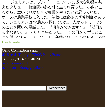
ジュリアンは、ブルゴーニュワインに多大な影響を与
見られるようになった。日本では初リリースからEAST
えたクリュニー修道院のある村で生まれ育った。 小さいこ
LINEイーストライン社が 輸入している。大変、ヴァン・ナ
ろから、土いじりが好きで農業をやりたいと思っていた。
チュールらしい自然な果実味のワイン。
ボーヌの農業学校に入った。学校には必須の研修制度があっ
て、ジュリアンはbio農家を探していた。 人からドミニック
のことを聞いて電話した。 『研修ができます？』 『明日か
ら来なさい。』 ２００２年だった。 その日からずっとこ
こで働いている。そして、１５年後には、ここのドメーヌの
社長になっていた。 ジュリアンは数年前に自分のドメーヌ
Lire la suite
を設立した。 SEXTANTセクスタンという名のドメーヌであ
Oeno Connextion s.a.r.l.
る。（SEXTANTとは羅針盤という意） つまり、ジュリアン
62 Rue de Turbigo, 75003 Paris, France
は二つの会社の社長になった。 シンプルで明るくて、優し
Tel +33 (0)1 49 96 40 20
く、研究熱心な性格。畑仕事、土の仕事が好きでこの世界に
oeno-connexion.fr
はいってきた。 ブルゴーニュのドメーヌによくありがち
oeno.connexion@gmail.com
な、格好をつけたり、いやらしいお金病の匂いが全くない。
そんな意味では、ドミニックによく似ている。心地よい人物
である 2017年産は１００％Julien ALTABERジュリ
アン・アルタベールが醸造した。 ジュリアンはラッキー
Rechercher :
だ。１７年ミレジムは、品質も収穫量も大変満足のいく良
年。素晴らしいからのスタートだった。 最初から開いてい
て美味しいワインのスタイルのミレジムである。まさにジュ