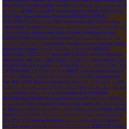
Edouard Laffitte
モ
Hélène BACAVE
JAJAKISTAN
タヴェル
クロ・ルジャール
ンペリエ・自然派ワイン見本市
Les Foulards Rouges
COSMIC
ESPOA GOTO
Taiwan
Beaujolais Nouveau
DOMAINE GEORGES
TOUR
Nîmes
Paris
DESCOMBES
カーヴ・フジキ
Thierry Forestier
岩田コキさん
Gilles et
ドメーヌ・ラ
Catherine Vergé
ITO Yoshio
マチュー・エ・カミーユ・ラピエール
フォレ
vin nature
montagne Sainte Victoire
Nakayama Yoshinori san
Assignan
DOMAINE DAMIEN BUREAU
Julien Mareschal
エクサン・プロヴァンス
ドゥ
Champagne Jacques Lassaigne
ニ・ペノ
ビオディナミ
Le Clos Rougeard
Patrick
Desplats
Herve Souhaut
マッシモ
ジュリアン・マレシャル
GEORGES
Barcelone
プロヴァンス
Jean-Claude LAPALU
DESCOMBES
Sud-Ouest
Dégustation
Tokyo
Côte de Brouilly
九州
大阪の小松屋
アンダルシア
Côte
de Castillon
Japon
エスカルポレット
La Tour Eiffel
セ・ル・プランタン2017
セー
Beaujolais
ＳＴＣグループ
ド
ヌ河
スリエ醸造所
Lyon chef Ishida Katsumi
メーヌ・マルセル・ラピエール
サントヴィクトワール山
La Ferme des Sept
パリ
フィリップ・パカ
Lunes
東京・六本木
Béziers
aux Amis des Vins Tours
レ
ルネ・ジャン
ダール・エ・リボ
マリー・エレンヌ・バカーブ
Sakura
Ｓａ
ブルノ・シュレール
Domaine de la Sénèchalière
ｉｎｔ-Emilion
DOMAINE MYLENE BRU
Domaine Damien Coquelet
ニース
レ・ザフラン
Montpellier
Nomura Unison
Espagne Sud
シ
ミュスカデ
Medoc
ドメーヌ・ヨ
Angers
ヨ
質販スーパー
オザミ・デ・ヴァン ツアー
B.B.B. ボジョレ試飲会
Ardèche
ストラスブルグ
コワンスト・ヴィーノ
ドメーヌ・ミレーヌ・ブリュ
ラングドック
Vendange
Domaine Richeaume
ジャン・フォワイヤール
2017
収穫2017年
Denis Pesnot
ドメーヌ・フィリップ・ヴァレット
Domaine