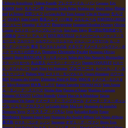
アレクサンドル・バン
Château Aiguilloux
Château Poupille
Eric
Capitaine
モルゴン村
Rhône
KAMM
Jordy
Domaine Elodie Balme
Madoka san
Alain Allier
sud
石田シェフ
モルゴ
La Tortuga
Le Grau du Roi
Trois Amours
Côte de Thongue
ン
萬谷シェフ
コルビエール
PARTIDA CREUS
OSAKA
Alain Castex
パリ観光
Bourgogne
ボジョレー
エスポア
Glouglou
Emmanuel Houillon Overnoy
Olivier
Cousin
ビストロ・シャンブルノワール
Aux Amis Tokyo
第二回台湾自然派ワイ
ン試飲会
コート・デュ・ピ
DIVE BOUTELLE
シャンパーニュ・ジャック・ラ
セーニュ
フルーリー
シルヴァン・リショーム
ジャン・フォワヤール
ル・ク
東京
イタリア
ロ・デ・ジャール
モンマルトルの丘
ドメーヌ・シルヴァン・ボ
Domaine Christophe Pacalet
ック
サカガミの日野さん
Domaine Olivier
Salon des Vins Naturels Montpellier
Cousin
Bistro BIANCARA
ラ・ピオッシュ
マス・ぺリセール
丸山宏人
ムーラン・ナ・ヴァン
Damien COQUELET
ピエー
ブルゴーニュ
ル・オヴェルノワ
Jordy Perez
Les Pénitentes
ルペール・ド・カ
ルトゥッシュ
Philippe Wies
ビストロ・モンマルトル
Crozes-Hermitage
ロワール
Domaine Dard et Ribo
地方
Domaine des Griottes
BMO 社
ドメーヌ・セクスタ
ン
Tokyo Roppongi
焼き鳥・しのり
Ramon Saavedra
Saint-Amour
THOMAS PICO
Mathieu Lapierre
ル・タン・デ・スリーズ
Nicolas Réau
Passion et Nature
Domaine SEXTANT
La Dive Bouteille
Chinon
Place de la République
Taiwan
ドメーヌ・ド・ラングロール
ドメーヌ・デュ・ポッシ
Dégustation Vin Nature
ブル
Domaine du possible
ジュリ・ブロスラン
La Grande Motte
Mas Lau
クリストフ・パカレ
Domaine Yoyo
Lyon
Salvador Batlle
France
Bordeaux
Domaine Daniel Sage
Domaine des Soulié 400ans
Les Vignes d'Olivier
オザミ・デ・ヴァン
鹿児島
ロマネ・コンチ
シノン
Tarragona
Bistro Trois
Amours
Axel Prϋfer
Côte de Py
エッフェル塔
Marcel et Claire Richaud
Marie-
パカレ