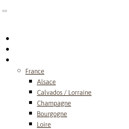
Skip
to
content
Home
Philosophy
Domaine
France
Alsace
Calvados / Lorraine
Champagne
Bourgogne
Loire