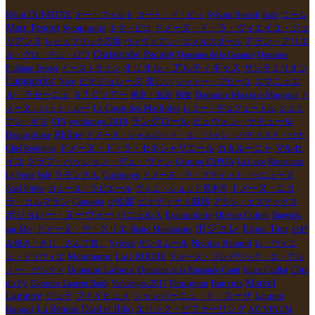
リアンらしい性格のワインになるだろう。
Rémi DUFAITRE
オー・フォルト
コート・ド・ピィ
Sylvain Hoesch
Italie
ニーム
Marc Pesnot
Symphonie
トマ・ピコ
ドメーヌ・ド・ラ・ヴィエイユ・ジュ
リアンヌ
レピュブリック広場
ヴィヴィアン・エメルスダール
アラン・アリエ
Christophe Pacalet
ル・グロ・デュ・ロワ
Domaine de la Garance
Domaine
オリオル・アルティギャス
Philippe Tessier
イーストライン
サンテミリオン
Languedoc
楽しい
Nice
ビオジョレーヌ
シャトー・プピーユ
エマニュエ
ＳＴＣツアー
Domaine Maxime Magnon
ル・ラセーニュ
東京・鴬谷
和食
ド
Le Casot des Mailloles
メーヌ・パット・ルー
レミー・デュフェートル
ジュリ
VIN
ラングロール
アン・ギヨ
vendange 2019
ビュヴォン・ナチュール
Rhône
Beaujoloise
ドメーヌ・シャルロット・エ・ジャン・バティスト・セナ
ドメーヌ・ド・ラ・セネシャリエール
Chef Rodolphe
カタルーニャ
マルセ
イユ
クラブ・パッション・デュ・ヴァン
Groupe ESPOA
La Loire
Restaurant
Corbieres
Le Verre Volé
ラモンさん
ドメーヌ・ラ・プティット・べニューズ
Axel Prüfer
カミーユ・ラピエール
ヴィニ・シュッド見本市
ドメーヌ・ニコ
Granada
ビオディナミ栽培
ラ・カルマラン
小松屋
アラン・カステックス
ボジョレー・ヌーヴォー
Escarpolette
Olivier Cohen
バニュルス
Banyuls-
ボジョレ
ドメーヌ・デ・スリエ
Espoa Tour
sur-Mer
Bistro Montmartre
お好
Nicolas Renaud
み焼き・きじ「さんて寛」
Sylvain
サンタムール
レ・ヴィニ
Montmartre
Loïc ROURE
ュ・ドリヴィエ
ドメーヌ・フレデリック・エ・アル
Domaine Laforest
ノー・ゲシクト
Domaine de la Romanée-Conti
Julien Guillot
Côte
Marcel
Perpignan
Banyuls
du Py
Domaine Laurent Barth
Vendanges 2017
Lapierre
ジュラ
プイイヒュメ
シャンパーニュ・ド・スーザ
Laurent
La Remise
Dard et Ribo
Bagnol
エリック・ピファーリング
AD VINUM