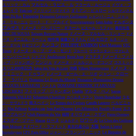
マルセル・ラピエ－ル
エリック・カム
フラール・ルージュ
イヴォ・フ
ェレイラ
Yuki san
フィリップ・ヴァイス
ダミアン・ビュロー
シルヴァンさん
Espagne
Elian Da Ros
Domaine Grégory Guillaume
シャンパ－ニュ・ジャッ
コート・ド・ブルイイ
Souvignargues
ク・ラセ－ニュ
Saint Aubin
ナルボンヌ
アルザス
ドメーヌ・グレゴリー・ギヨーム
ピエール・ラフォレ
藤田社長
ERIC DE SOUSA
Taiwan Buvons Nature
ドメーヌ・マルセル・リショー
ドメ
バルセロナ
ーヌ・ダニエル・サージュ
地中海
後藤アキ子さん
ルネ・ジャ
ルシヨン
PHILIPPE JAMBON
Chef Mantani
STC
ン・ダール
ロゼワイン
Tours
ドメーヌ・ル・ブ・デュ・モンド
フルーリ
ヴァランタン・ヴァレス
シャンパーニュ
René Jean
グラナダ
シャブリ
Andalousie
ドメーヌ・フィリ
アンジェ
ドメーヌ・ジョルジュ・デコンブ
コスミック
ップ・ジャンボン
ドメーヌ・
スリエ400年記念
Salon des Vins de Loire
沖縄
Village Montpeyroux
ドミニック・ドゥラン
ジャン・クロー
ドメーヌ・ダール・エ・リボ
ド・ラパリュ
Domaine Le Bout du Monde
Domaine Dominique Derain
JACQUES LASSAIGNE
ソントル
DOMAINE FREDERIC ET ARNAUD
フィリップ・ジャンボン
マルク・ぺノ
GESCHICKT
Chablis
Savoie
Valentin VALLES
Sebastien Chatillon
カベルネ フラン
Vivien Hemelsdael
ラモ
南スペイン
Le Temps des Cerises
ペルピニャ
ン・サヴェドラ
Camille Lapierre
ン
Les Affranchis
Mas Pellisser
Kanako san
Jean-Paul Daumen
Pouilly-Fumé
エス
ポアグループ
Club Passion du Vin
福岡
オリヴィエ・クザン
Pierre Overnoy
ロワール
ローヌ
エスポア・ツアー
Le Clos des Grillons
Macon
ジョルディ
大阪
Bois Moisset
エドワード・ラフィット
東京武蔵小山
Salon L'irréel
biojoleynes
ジャン・フランソワ・ニック
Le Repaire de
CPV Paris Office