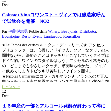
12
Déc
Coinstot Vinoコワンスト・ヴィノでは醸造家呼ん
で試飲会を開催 NO2
Par
伊藤與志男
Publié dans
Winery
,
Beaujolais
,
Distributor
,
Bourgogne
,
Resto
,
Event
,
Languedoc
,
Roussillon
★Le Temps des cerises ル・タン・デ・スリーズ★ アクセル・
プリュッファーは、心優しいドイツ人。ソフトなタッチの人
間性ながら、決めたことはキッチリとこなしていくタイプは
ドイツ的。ワインのスタイルはもう、アクセルの性格そのも
の、どこまでもやさしいタッチ。果実味もゆかた。 グイグ
イ飲めてしまうトビッキリ美味しいワインを醸す。
★Nicolas Carmaransニコラ・カルマラン★ フランスのど真ん
中からチョット南に位置するフランスで最も美しい村が点在
するするAveyronアヴェイロン地方。 フランスで最も寒い地
Lire la suite
12
方の一つ。困難な地方で孤立奮闘するニコラ。寒い地方だけ
Déc
に軽やかで限りなく“水”に近いスタイルのワインを醸すニコ
ラ。醸造家仲間やプロ中のプロ達が大評価するほどのワイ
１６年産の一部とアルコール発酵が終わって樽に
ン。透明感抜群のスタイル。 私も色んな意味で深く尊敬し