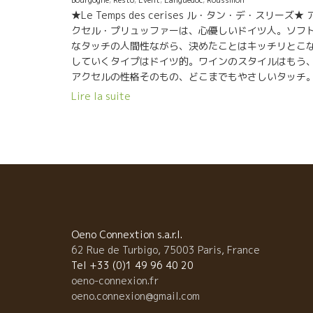
★Le Temps des cerises ル・タン・デ・スリーズ★ 
クセル・プリュッファーは、心優しいドイツ人。ソフ
なタッチの人間性ながら、決めたことはキッチリとこ
していくタイプはドイツ的。ワインのスタイルはもう
アクセルの性格そのもの、どこまでもやさしいタッチ
果実味もゆかた。 グイグイ飲めてしまうトビッキリ美
Lire la suite
しいワインを醸す。 ★Nicolas Carmaransニコ
カルマラン★ フランスのど真ん中からチョット南に位
するフランスで最も美しい村が点在するするAveyron
ヴェイロン地方。 フランスで最も寒い地方の一つ。困
な地方で孤立奮闘するニコラ。寒い地方だけに軽やか
限りなく“水”に近いスタイルのワインを醸すニコラ。
造家仲間やプロ中のプロ達が大評価するほどのワイン
透明感抜群のスタイル。 私も色んな意味で深く尊敬し
いる醸造家の一人。 ★Domaine Mouressipe ム
Oeno Connextion s.a.r.l.
レシップ醸造★ ローヌ地方とラングドック地方の境界
62 Rue de Turbigo, 75003 Paris, France
上にあるニームに近いところ。ラングロールで一緒に
Tel +33 (0)1 49 96 40 20
きながらエリック・プフェーリングの造りを深く学ん
oeno-connexion.fr
アラン・アリエ。醸造所も新築して気合十分のミレジ
oeno.connexion@gmail.com
ム。どことなくランクロールの風味に似ている。