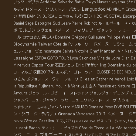
Ardèche
Salvador Batlle
リック・デプラ
Tokyo Musashikoyama
ジェ
[
Languedoc
ドメーヌ・クリストフ・パカレ
ルディ
AD VINUM
Croz
ルシヨン
ン
H2O VEGETAL
Escarp
静岡
DAMIEN BUREAU
ユキさん
Espagne Sud
Daniel Sage
Jean-Pierre Robinot
ル・ルペール・ド・カ
モルゴン
ボ
タヴェル
ドメーヌ・フィリップ・ヴァレット
レミー・
ール
楽しい
Domaine Grégory Guillaume
カナコさん
Philippe Wies
Biodynamie
Taiwan
ドメーヌ・リショーム
Côte de Py
フルーリー
Chef Mantani
ュル・ショーヴェ
montagne Sainte Victoire
Vin Natur
Lassaigne
ESPOA GOTO TOUR
Lyon
Salon des Vins de Loire
Elian Da
Espoa Tour
Eric Pfifferling
石田シェフ
Domaine du p
Minervois
収穫2017年
ロ・マルゴ
エスポア・ゴトーツアー
CLOSERIES DES MOUS
カさん
Loïc
ボジョレ・ヌーヴォー
フルーリ
Gilles et Catherine Vergé
丸山宏人
日
la République
Fujimaru
Moulin à Vent
Passion et Nature
ジョルジュ・デコンブ
Amours
ジェラール・ゴビー
イーストライン
モ
カタルー
シャンパ－ニュ・ジャック・ラセ－ニュ
エリック・ド・スーザ
Domaine Yoyo
ろずやツアー
ミネルヴォワ
Bistro MARUGO
DIVE BOUTE
ドメーヌ・ド
ン・クロード・ラパリュ
Granada
Vendange 2017
エスポア
Côte de Castillon
ビストロ・シャンブル
pépite
Quilles de Joie
Laurent Bagnol
ティエリー・ピュズラ
Côte de Thongue
La Méditerran
ブルゴーニュ
ンバー
ニース
ストラスブルグ
トマ・ラフォレ
マス・ぺ