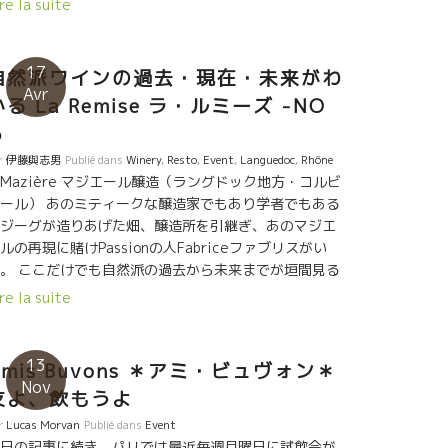
re la suite
インが飲みたくなる。 『チョット、南のワインが飲み
い。』とゴーさんに云うと、これが出てきました。 ラ
グドック地方のこれまた、やさしい人間Alainアランが
17
自然派ワインの過去・現在・未来がわ
るやさしい果実味タップリのワイン、 Mouressipeム
Avr
かる La Remise ラ・ルミーズ -NO
シップ醸造のGalapiaガラピアを開けた。 葡萄房丸ご
発酵槽に仕込むセミ・マセラッション・カルボニック
６
造独特のホワットした果実味 が心地良い。 来週、日本
r
伊藤與志男
Publié dans
Winery
,
Resto
,
Event
,
Languedoc
,
Rhône
シェフのグループと訪問することになっています。楽
Mazière マジエール醸造（ラングドック地方・コルビ
しみだ！ そして、最後は、グッと南に下りてスペイ
ール） あのミティークな醸造家でもあり学者でもある
はカタルーニャのMas Pellisserマス・ペリセール醸造
ジーグが造りあげた畑、醸造所を引継ぎ、あのマジエ
白を開けた。 今は、瞬時に世に知れ渡ってしまった名
ルの再現に賭けPassionの人Fabriceファブリスがい
造家Oriol Artigasオリオル・アルティガス。 人のワイ
。 ここだけでも自然派の過去から未来までが垣間見る
も群を抜いてトビッキリ佳い。 La Rumberaラ・ラン
とができる。 ファブリスはブザンソンでZinzinsザン
re la suite
ラを開けた。もう最後にスカット、すべてをクリアに
ンというワイン屋をやっていた。今は亡きJean-
てくれました。 これまた、来週、訪問予定。 イヤー、
ichel Lasbouyguesジャン・ミシェル・ラブイグのマ
持ちよく飲まさせていただきました。有難う、ゴーさ
エールに感動したファブリスは何とか再生したいと決
13
Amis Buvons ＊アミ・ビュヴォン＊
ん。
。 今は、二つのスタイル、マジエールの原点のワイン
Nov
友よ、飲もうよ
再生、もう一つは新しいマジエールのスタイルも挑戦
ている。 ★Mouressipe ムレシップ醸造（ラ
r
Lucas Morvan
Publié dans
Event
グドック地方・ニーム） アランは小さい頃からの夢、
日の記事に続き、パリでは最近毎週月曜日に試飲会が