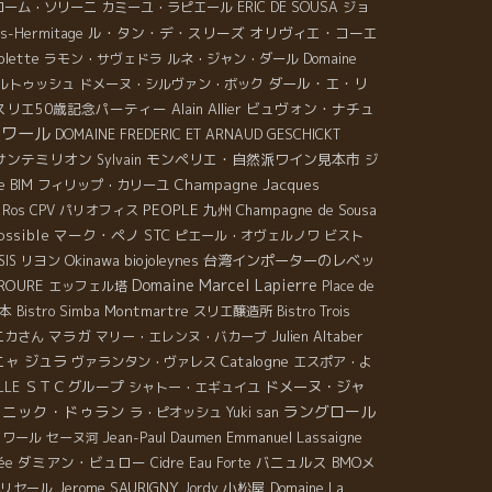
ローム・ソリーニ
カミーユ・ラピエール
ERIC DE SOUSA
ジョ
…]
ル・タン・デ・スリーズ
オリヴィエ・コーエ
es-Hermitage
olette
ラモン・サヴェドラ
ルネ・ジャン・ダール
Domaine
ダール・エ・リ
ルトゥッシュ
ドメーヌ・シルヴァン・ボック
スリエ50歳記念パーティー
Alain Allier
ビュヴォン・ナチュ
ロワール
DOMAINE FREDERIC ET ARNAUD GESCHICKT
サンテミリオン
モンペリエ・自然派ワイン見本市
Sylvain
ジ
Champagne Jacques
e BIM
フィリップ・カリーユ
PEOPLE
九州
Champagne de Sousa
 Ros
CPV パリオフィス
ossible
マーク・ペノ
STC
ピエール・オヴェルノワ
ビスト
Okinawa
biojoleynes
台湾インポーターのレベッ
SIS
リヨン
Domaine Marcel Lapierre
 ROURE
エッフェル塔
Place de
本
Montmartre
Bistro Simba
スリエ醸造所
Bistro Trois
マラガ
Julien Altaber
ニカさん
マリー・エレンヌ・バカーブ
ニャ
ジュラ
Catalogne
ヴァランタン・ヴァレス
エスポア・よ
ＳＴＣグループ
ドメーヌ・ジャ
LLE
シャトー・エギュイユ
ミニック・ドゥラン
ラングロール
ラ・ピオッシュ
Yuki san
Emmanuel Lassaigne
ノワール
セーヌ河
Jean-Paul Daumen
ダミアン・ビュロー
バニュルス
BMOメ
ée
Cidre
Eau Forte
Jerome SAURIGNY
小松屋
リセール
Jordy
Domaine La