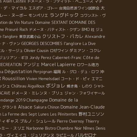
s
マチ
Alain Castex
ドメーヌ・ラ・プティット・べニューズ
シオンをしたシャルドネを使用。 『今回は収穫を2回
大
・デ・マイヨル
エスポア・ゴトー
台湾自然派ワイン試飲会
分けたんだ。最初の収穫には、まだ完全に熟されてい
ラングドック
レー・ヌーボー
モンペリエ
コワンスト・ヴ
いブドウを、2回目の収穫は、キレイに熟されたブドウ
DOMAINE DES
tion de Vin Nature
Domaine SEXTANT
。そうすることによって、フレッシュ感を得て、しか
ne Prieuré Roch
ドメーヌ・バティスト・クザン
BMO 社
ジュ
香りもしっかりと出ていて、より爽やかでフルーツも
クリストフ・パカレ
 l'anglore
Alexandre
東京武蔵小山
じられるワインになるんだ。』 確かに柑橘類の香りも
l'anglore
GEORGES DESCOMBES
・ナ・ヴァン
La Dive
い、口に含むとミネラル感と丸みが広がりさっぱりな
Olivier Cousin
ダミアン・コクレ
エル・サージュ
インに仕上がっています！ 唯一残っている赤は、グル
ロゼワイン
ッシュ100％でできあがったUn Pas de Côté＊アン・
Côte de
ジュリアン・ギヨ
Jordy Perez
Cabernet-Franc
Marcel Lapierre
・ドゥ・コテ2014。赤フルーツや花畑が匂い、香りは
アンジェ
RECREATION
ロワール地方
さにナテュール！とにかくブドウジュースみたい！女
Dégustation
Perpignan
沖
ba
福岡
ル・グロ・デュ・ロワ
子でも一本簡単に飲めてしないそうな、危ない赤ワイ
ヌ
Roussillon
Vivien Hemelsdael
コート・ド・ピィ
エマニ
です！！
ボジョレ
ッシュ
Château Aiguilloux
焼き鳥・しのり
シャト
≈≈≈≈≈≈≈≈≈≈≈≈≈≈≈≈≈≈≈≈≈≈≈≈≈≈≈≈≈≈≈
ドメーヌ・ミレンヌ・ブリュ
BACAVE
ジャン・フォワイヤール
≈≈≈≈≈≈≈≈≈≈≈≈≈≈≈≈≈≈≈≈≈≈≈ となりでニコ
Domaine de la
endange 2019
Champagne
コと待っていたのは、Domaine Le Bout du Monde＊
Alsace
Domaine Jean-Claude
・グラン８
Sakura
Chinon
メーヌ・ル・ブ・デュ・モンドの Edouard Laffitte＊
野村ユニソン
n
La Ferme des Sept Lunes
Les Pénitentes
ドゥワール・ラフィット。久しぶりに合うのでお互い
ティギャス
ブルノ・シュレール
Pierre Overnoy
Thierry
テンションが上がりまくり！彼のワインも、マセラシ
レミー・スリエ
Narbonne
Bistro Chambre Noir
Nîmes
Denis
ン・カルボニックでフルーツを最大に引き出していま
バルセロナ
ラ・ヴィエイユ・ジュリアンヌ
ラピエール