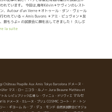
造家になる為に、お金を貯めて少しづつ畑を長い年月
われています。 今回は,毎年Kévin＊ケヴィンのレスト
かけて買い足してきた。ある時、ラングロールのワイ
ン、Autour d’un Verre＊オトゥール・ダン・ヴェール
を飲んで体が震えるほど感動した。 『自分が造りたい
行われている « Amis Buvons ＊アミ・ビュヴォン＊友
インは、これだ！』即アランはラングロール醸造のエ
、飲もうよ» の試飲会に顔を出してきました！ 久しぶ
ック・プフェーリングのところに逢いに行った。 研修
に飲んだGérard Oustric＊ジェラール・ウストリック
re la suite
申し出た。エリックは何の躊躇もなく受けれた。 そん
ん、Le Mazel＊ル・マゼルの2013年は、前に比べて
に簡単なことではなかった。葡萄園のビオ栽培に年月
り飲みやすくさわやか。 これは醸造法を全てマセラシ
過ぎた３年程前から、ワインに酸が残り、発酵も順調
ン・カルボニック（ブドウを破砕・徐梗せずに房をま
進むようになった。最近のムレシップは、還元もなく
ごと醗酵タンクの中に入れること）に変えたからだそ
晴らしい酸と果実味のバランスがとれて素晴らしくな
です！ Planet＊プラネット2013（カベルネ・フラ
った。 ★Daniel Sage ダニエル・サージ
）や Briand＊ブリアン2013（グルナッシュ）はフル
ュ（北アルデッシュ） 最近のダニエルのワインは、自
ティでグイグイ飲めてしまい、 Raoul＊ラウル
が目指してきたスタイルが完成しつつあるのではと思
013（カリニャン）はとても繊細でエレガント。このキ
。透き通るばかりの透明感、スーット伸びてくる涼し
ベは一押しです！
ミネラル、やさしい果実味、バランスが凄い。 熱狂的
≈≈≈≈≈≈≈≈≈≈≈≈≈≈≈≈≈≈≈≈≈≈≈≈≈≈≈≈≈≈≈
ドメーヌ・
gi
Château Poupille
Aux Amis Tokyo
Barcelona
自然派ワインのファンだったダニエル。自分の造りた
≈≈≈≈≈≈≈≈≈≈≈≈≈≈≈≈≈≈≈≈≈≈≈ 次は、全キュ
Jura
ニコラ・ルノー
Beaune
rüfer
マス・ロー
Mathieu et
スタイル、狙っていたスタイルは最初から決まってい
をマセラシオン・カルボニックで行っているLe Temps
マルセ
イトル
レピュブリック広場
レ・ヴィニュ・ドリヴィエ
のだろう。このアルデッシュ土壌と葡萄、そして自分
es Cerises＊ル・タン・デ・スリーズ、Axel Pruffer
aris
COSMIC
コート・ド・トン
ドメーヌ・ミレーヌ・ブリュ
造り仕方が明確になったのだろう。凄いプレシジョン
アクセル・プリュファーのワイン。 La Peur du Rouge
リー・ギヨーム
ル・ブ・デュ・モンド
自然派試飲会ビオジョ
を感じる。
ラ・プール・ドゥ・ルージュ2014（赤が怖い）はマセ