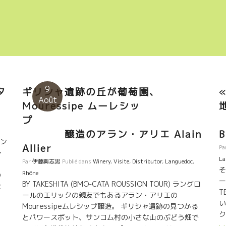
9
夕
ギリシャ遺跡の丘が葡萄園、
Août
Mouressipe ムーレシッ
プ
醸造のアラン・アリエ Alain
B
ラン
Allier
Pa
・
La
Par
伊藤與志男
Publié dans
Winery
,
Visite
,
Distributor
,
Languedoc
,
そ
Rhône
の
ー
BY TAKESHITA (BMO-CATA ROUSSION TOUR) ラングロ
と
T
ールのエリックの親友でもあるアラン・アリエの
派
い
Mouressipeムレシップ醸造。 ギリシャ遺跡の見つかる
ー
ク
とパワースポット、サンコム村の小さな山のぶどう畑で
味し