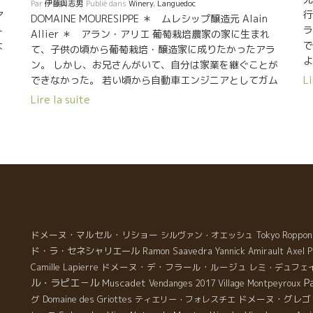
Par
伊藤與志男
Publié dans
Winery
,
Languedoc
面白いね(^^)！ Vestige grèque, Domaine
醸
行
ア
DOMAINE MOURESIPPE ＊ ムレシップ醸造元 Alain
Mouressipe Alain Allier de Mouressipe fait un vin
を
ラ
ト
Allier ＊ アラン・アリエ 葡萄栽培農家の家に生まれ
sur le terrain du vestige grèque. En 2016, enfin il
ン
で
な
て、子供の頃から葡萄栽培・醸造家に成りたかったアラ
obtient une cave bien équipée et spacieuse […]
ワ
よ
、
ン。 しかし、お兄さんがいて、自分は家業を継ぐことが
リ
り
。
できなかった。 若い頃から自動車エンジニアとしてガム
Li
を
さ
味
シャラに働いて、お金を貯めて少しづつ葡萄園を買って
Lire la suite
な
よ
ラ・
蓄積してきた。 ニームの街の端に古代ギリシャ人が住み
が
オ
置
着いてワインを造っていた形跡がある丘がある。 その斜
に
る
ア
面の畑を少しづつ買い足してきた。 初期の頃は、自宅の
素
う
難
ガレージの中でワイン造りをしていた。本当のガレージ
ン
で
ワインだった。 ある時、自宅の近所に畑を持っているラ
ー
醸
ングロールのエリックと巡り合った。 ラングロールのワ
分
2
。
インを飲んで衝撃をえた。 『こんなワインを造ってみた
う
ュ
て
い！』 . アランは即、ラングロールのエリックに弟子入
い
≈
ー
りした。 それ以来もう家族のように付き合っている。 ワ
ドメーヌ・マルセル・リショー
シルヴァン・オエッシュ
Tokyo Roppon
な
≈
線
インも少しづつエリックのワインに近づいてきた。 土壌
ド・ラ・セネシャリエール
Ramon Saavedra
Yannick Amirault
Axel P
い
ベ
働
が違うので同じようにはならない。 最近、アランの独特
ドメーヌ・デ・フラール・ルージュ
Camille Lapierre
レミ・デュフェ
た
d
だ
の風味が完成されてきた。 アランの性格のような、優し
P
ル・ラピエ－ル
Muscadet
Vendanges 2017
Village Montpeyroux
の
＊
さの中にも意志をまげない芯の強さを感じさせる癒し系
グ
ドメーヌ・グレゴ
Domaine des Griottes
ティエリー・フォレスチエ
＊
の風味。 昨年、９月に念願の醸造所が完成！ ずっと自宅