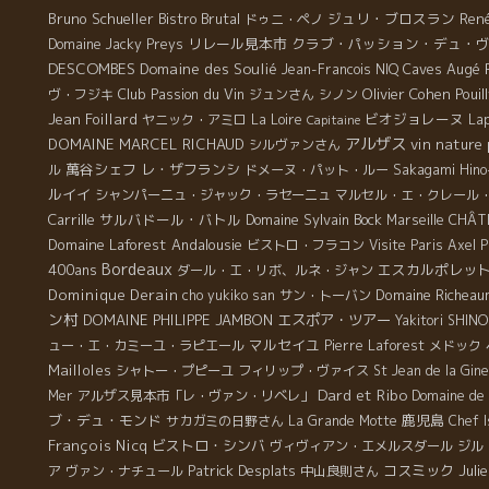
す
Bruno Schueller
Bistro Brutal
ジュリ・ブロスラン
Ren
ドゥニ・ペノ
も
リレール見本市
クラブ・パッション・デュ・
Domaine Jacky Preys
れ
DESCOMBES
Domaine des Soulié
Caves Augé
Jean-Francois NIQ
4
Club Passion du Vin
Olivier Cohen
Poui
ヴ・フジキ
ジュンさん
シノン
ツ
Jean Foillard
ビオジョレーヌ
ヤニック・アミロ
La Loire
La
Capitaine
い
アルザス
DOMAINE MARCEL RICHAUD
vin nature
シルヴァンさん
ア
萬谷シェフ
レ・ザフランシ
ル
ドメーヌ・パット・ルー
Sakagami Hino
番
ルイイ
シャンパーニュ・ジャック・ラセーニュ
マルセル・エ・クレール
そ
Carrille
サルバドール・バトル
Domaine Sylvain Bock
CHÂT
Marseille
2
Domaine Laforest
Andalousie
い
ビストロ・フラコン
Visite Paris
Axel 
Bordeaux
≈
400ans
エスカルポレッ
ダール・エ・リボ、ルネ・ジャン
≈
Dominique Derain
Domaine Richea
cho yukiko san
サン・トーバン
O
ン村
DOMAINE PHILIPPE JAMBON
エスポア・ツアー
Yakitori SHINO
ン
マルセイユ
ュー・エ・カミーユ・ラピエール
Pierre Laforest
メドック
チ
Mailloles
シャトー・プピーユ
フィリップ・ヴァイス
St Jean de la Gin
ド
Dard et Ribo
Mer
アルザス見本市「レ・ヴァン・リベレ」
Domaine de 
ュ
ブ・デュ・モンド
鹿児島
サカガミの日野さん
La Grande Motte
Chef I
の
François Nicq
ビストロ・シンバ
ヴィヴィアン・エメルスダール
ジル
ョ
Patrick Desplats
コスミック
Juli
ア
ヴァン・ナチュール
中山良則さん
つ