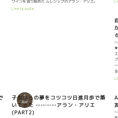
ワインを造り始めた ムレシップのアラン・アリエ。
Li
ー
ワ
2016年に念願のカーブを建設。充分な設備とスペース
Lire la suite
た
で、ワインが更に 美味しくなった。 〜ケガの功
ン
名？〜 ここ数年のムレシップの果実味、軽やかさには目
s
造
を見張るものがある。 以前からぶどうを冷蔵庫で一晩冷
レ
やして、その後MCをやっていたのだが、サンソーとグル
と
ナッシュの ロゼ、ガレジャッド Galéjade を新しくタン
]
醸
クで醸造しようとして、イタリアにタンクを頼み、明日
Pa
の
届くとの連絡に 収穫を始めたが、翌日になっても翌々日
★
になってもタンクが来ない。。。 困ったアランは、ぶど
エ
ン
うを冷やしている冷蔵コンテナな中にCO2を充填し、タ
ブ
の
ンクが到着するのを待った。。。 タンクが着いたのは、
ー
醸
なんと収穫してから7日後。。。 タンクに入れず、小さ
る
ン
なケースに入れて保存してあったぶどうは、全く潰れ
こ
Li
ベ
ず、まさに完璧なMC(macération carbonique)。プレス
ザ
し
してみると、果実味溢れ、アロマティックでピュアなジ
M
気
ュースが入手できた！ 冷蔵庫MC！ アランはひらめいた
ジ
1
で
子供からの夢をコツコツ日進月歩で築
(^^)！ それ以降、ロゼは7日間、その他キュヴェのぶど
意
Avr
いてきた …………アラン・アリエ
うも2日間〜4日間冷蔵庫でぶどうを7度の温度でMCして
の
からタンクに入れる。 ムレシップのここ数年の更なる果
(PART2)
し
Pa
実味、爽やかさは、アランの偶然の産物。 ワイン造りは
ン
先