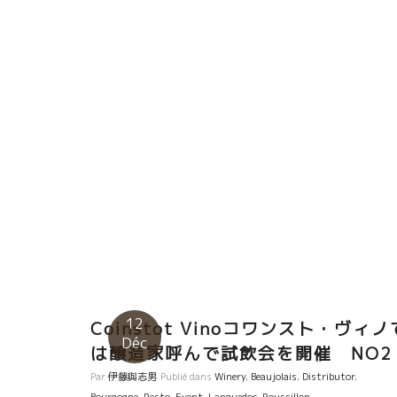
いワインとパエリヤで、みなさんエネルギー充填！ ニ
ムいいとこ。 これからニーム泊増えそうです。
Nîmes, Dîner Paella chez Bistro Marmite écrit par
Takeshita Nîmes, une ville romaine connue pour le
patrimoines Pont du Gard, les Arènes, La Maison
Carrée… C’est une ville historique depuis plus de
2000 ans. Marmite, bistro hyper familier avec […
12
Coinstot Vinoコワンスト・ヴィノ
Déc
は醸造家呼んで試飲会を開催 NO2
Par
伊藤與志男
Publié dans
Winery
,
Beaujolais
,
Distributor
,
Bourgogne
,
Resto
,
Event
,
Languedoc
,
Roussillon