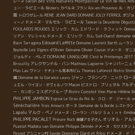
Salon des Vins Naturels Montpellier
Le Vin de mes Ami
レーヌ
ラ
造
のガレージで造って来たガレージワインを卒業した。 醸
ュー・ラピエール
ル・カゾ
Béziers
カベルネ フラン
Aix-en-Provence
に
元
造所は設計、基礎づくり、建築、すべてコツコツと自分
阪
RENE JEAN DARD
ボジョ
トロワザム−ル
DOMAINE JOLLY FERRIOL
な
１
で建設した。 ２０１６年は、この新築醸造所でワインを
ドメーヌ・マルセル・ラピエール
ィーノ
Taiwan la Deuxième Dégusta
を
の
造った。 ムレシップを日本に輸入してるBMOの山田さん
FOULARDS ROUGES
エリック・カム
エドワード・ラフィット
Domai
も
べ
が、昨年９月に新築のお祝に駆けつけた。 子供時代から
ドメーヌ・エリック・カム
Sud-Ouest
domaine de
リアン・マレシャル
感
人
の夢をやっと、実現したアラン。満足そうだった。 数年
Edouard Laffitte
Bain
Tarragona
Domaine Laurent Barth
ムーラン
漂
。
前より、普段の仕事を終えてから、この醸造所建設の仕
Domaine Olivier Cousin
Bouteille
Les Vignes d'Olivier
ドメーヌ・ダニ
ワ
ュ
事を少しずつやって来た。 昼夜の突貫工事で何とか、２
DOMAINE L'ANGLORE
ナ
ル
ジョルディ・ペレズ
C'est le Printemps 2017
０１６年の収穫に間に合わせた。 １６年は量が極端に少
パ
イ
Brouilly
アレクサンドル・バン
Mathieu Lapierre
シャンパーニュ
ない収穫となったけど、アランにとっては記念すべきミ
ま
心
Mas Lau
ヴァン・ナチュール見本市ビム
Thomas Laforest
Bistro Shim
レジムになった。 子供の頃からの夢を追い続けてきた、
の
く
ロー
縄
ジャン・フランソワ・ニック
Domaine de la Garance
Leonis
意志の強さに拍手を送りたい。 夢を実現したい人！ ア
ン
 シ
ビストロ・ブリュタル
アルデ
ランのワインを飲むと意思が強くなりますよ！！ 継続は
ュエル・ウイヨン・オヴェルノワ
Macon
≈
同
最大の力なり！！ それには不屈の意志が必要！！ ムレ
エスポアグループ
Bistro Coinstot Vino
ー・カンボン
Marie-Hélène 
≈
い
シップを飲もう！？
PHILIPPE JAMBON
Espoa
v
Le Grau du Roi
ル・クロ・デ・ジャール
ニ
然
Sénèchalière
ボーヌ
Trois Amours
Domaine de la Borde
レストラン
ド
近
Lapalu
マルク・ぺノ
Ｓａｉｎｔ-Emilio
ドメーヌ・ローラン・バルツ
エ
で
PHILIPPE PACALET
オリオル・アル
Prieure Roch
後藤アキ子さん
に
し
Puzelat
Madoka san
Domaine Philippe Delmée
ドメーヌ・セクスタン
オ
味
Domaine Dard et Ribo
ドメーヌ・ド・
Pesnot
アシニャン村
Savoie