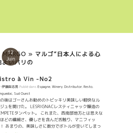
12
« MARGO » マルゴ”日本人による心
Juin
地よいパリの
istro à Vin -No2
r
伊藤與志男
Publié dans
Espagne
,
Winery
,
Distributor
,
Resto
,
nguedoc
,
Sud Ouest
の後はゴーさんお勧めのトビッキリ美味しい軽快なル
ジュを開けた。 LESRIGNACレスティニャック醸造の
EMPETEタンペット。 これまた、西南部地方とは思えな
ほどの繊細さ、優しさを含んだ舌触り、マニフィッ
！ あまりの、美味しさに数分でボトルが空いてしまっ
た。 そして、ここまで進むとやっぱり太陽を感じる