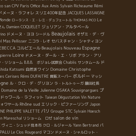
Aux Amis
ko san
CPV Paris Office
Sylvain Richeaume
Rémi
ドメーヌ・ラフォレ
スリエ400年記念
JACQUES LASSAIGNE
Le
 Monde
ローランス・エ・レミ・デュフェートル
THOMAS PICO
ジュリアン・アルタベール
さん
Damien COQUELET
Beaujolais
ドメーヌ・ヨヨ
オザミ・デ・ヴ
vino
シードル
セバスチャン・シャティヨン
el
Mas Pellisser
ニコラ・レオ
Espagne
Beaujolais Nouveau
REBECCA
コルビエール
Loire
ドメーヌ・ダール・エ・リボ
アラン・アリ
apierre
ド
ン・リショーム
B.B.B. ボジョレ試飲会
Chablis
サンタムール
Domaine Christophe
shida Katsumi
自然派ワイン
ボルドー
es Cerises
Rémi DUFAITRE
質販スーパー
マッシ
ogne
ル・クロ・デ・グリヨン
ラ・トルトゥーガ
藤田社長
プ
Domaine de la Vieille Julienne
OSAKA
Souvignargues
エドゥワール・ラフィット
Taiwan Dégustation Vin Nature
Rhône sud
エリック・ピファーリング
フォワヤール
Japon
パリ
Groupe STC
NE PHILIPPE VALETTE
Sylvain Hoesch
salon de vin
en Mareschal
リショーム ロゼ
京
ヴィニ・シュッド見本市
クロ・ルジャール
Yann Bertrand
パ
APALU
Le Clos Rougeard
マコン
ドメーヌ・シャルロット・