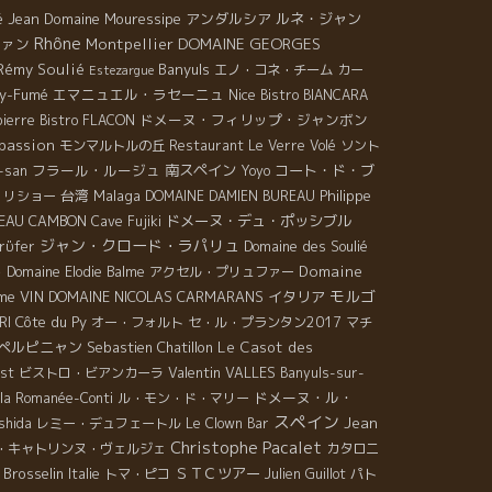
。 Tam Tam＊タムタム2013（シラー100％）はとて
é Jean
Domaine Mouressipe
アンダルシア
ルネ・ジャン
ジューシーでシラーの華やかさが分かりやすく表現さ
Rhône
DOMAINE GEORGES
ヴァン
Montpellier
ています！ Hop La＊ホップ・ラ2013（グルナッシュ
Rémy Soulié
Banyuls
エノ・コネ・チーム
カー
Estezargue
0％、シラー40％、カリニャン20％）は黒味のフルー
lly-Fumé
エマニュエル・ラセーニュ
Nice
Bistro BIANCARA
を齧っているかのように濃厚！でもフレッシュ感が大
ドメーヌ・フィリップ・ジャンボン
pierre
Bistro FLACON
に感じられるので、全然疲れない！ Avec Le Temps＊
passion
モンマルトルの丘
Restaurant Le Verre Volé
ソント
ベック・ル・タン2013（カリニャン100％）は今回一
フラール・ルージュ
南スペイン
コート・ド・ブ
-san
Yoyo
上品で丸みがあり、とてもエレガントに感じました。
台湾
Malaga
Philippe
・リショー
DOMAINE DAMIEN BUREAU
して個人的に大好きなLa Luce＊ラ・リュース
EAU CAMBON
ドメーヌ・デュ・ポッシブル
014（グルナッシュ100％）は相変わらず花の香りが漂
Cave Fujiki
ジャン・クロード・ラパリュ
、長く続く繊細な後味が印象的！
Domaine des Soulié
Prϋfer
≈≈≈≈≈≈≈≈≈≈≈≈≈≈≈≈≈≈≈≈≈≈≈≈≈≈≈≈≈≈≈
ト
Domaine
Domaine Elodie Balme
アクセル・プリュファー
≈≈≈≈≈≈≈≈≈≈≈≈≈≈≈≈≈≈≈≈≈≈≈ 初めて出会う
モルゴ
ume
VIN
DOMAINE NICOLAS CARMARANS
イタリア
livier＊オリビエ。彼は、Sylvain Respaut＊シルヴァ
Côte du Py
RI
オー・フォルト
セ・ル・プランタン2017
マチ
・レスポーとコンビを組み、一緒にワイン造り及びハ
ペルピニャン
Sebastien Chatillon
Le Casot des
ミツを造っています！ここでは樽は タブー！しかもブ
Valentin VALLES
est
ビストロ・ビアンカーラ
Banyuls-sur-
ウ木は標高300ｍに植えてあるので、とてもフレッシ
ドメーヌ・ル・
la Romanée-Conti
ル・モン・ド・マリー
！ 白のTangerine＊タンジュリン2014は粘土石灰質
スペイン
Jean
shida
レミー・デュフェートル
Le Clown Bar
テロワールから収穫されたシャルドネ80％とソービニ
Christophe Pacalet
・キャトリンヌ・ヴェルジェ
カタロニ
ン20％のワイン。飲みやすくて明るい口当たりで、い
e Brosselin
ＳＴＣツアー
Italie
トマ・ピコ
Julien Guillot
パト
の間にか無くなってそうなアペタイザーワイン！ Pink