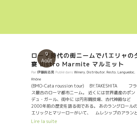
9
ローマ時代の街ニームでパエリャの
Août
宴 Bistro Marmite マルミット
Par
伊藤與志男
Publié dans
Winery
,
Distributor
,
Resto
,
Languedoc
,
Rhône
(BMO-Cata roussion tour) BY:TAKESHITA フ
ス最古のローマ都市ニーム。 近くには世界遺産のポン
デュ・ガール、街中に は円形闘技場、古代神殿など
2000年前の歴史を語る街である。 あのラングロール
エリックとマリーローがいて、 ムレシップのアラン
イザベルもいた。 共に、無茶苦茶アットホームな自然
Lire la suite
ワインを楽しめるビストロ、マルミットでパエリヤパ
ティー。 米好きにはたまらないですね(^^)。 美