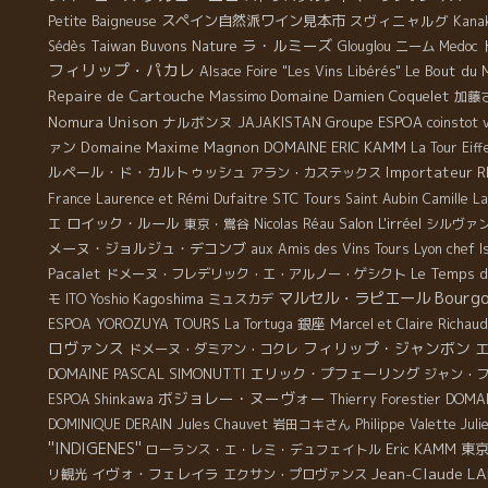
スペイン自然派ワイン見本市
スヴィニャルグ
Petite Baigneuse
Kana
ラ・ルミーズ
Taiwan Buvons Nature
Sédès
Glouglou
ニーム
Medoc
フィリップ・パカレ
Le Bout du
Alsace Foire "Les Vins Libérés"
Repaire de Cartouche
Massimo
Domaine Damien Coquelet
加藤
Nomura Unison
ナルボンヌ
Groupe ESPOA
JAJAKISTAN
coinstot 
ァン
Domaine Maxime Magnon
DOMAINE ERIC KAMM
La Tour Eiff
ルペール・ド・カルトゥッシュ
Importateur 
アラン・カステックス
STC Tours
France
Laurence et Rémi Dufaitre
Saint Aubin
Camille L
エ
ロイック・ルール
Salon L'irréel
東京・鴬谷
Nicolas Réau
シルヴァ
メーヌ・ジョルジュ・デコンブ
Lyon chef I
aux Amis des Vins Tours
Pacalet
Le Temps d
ドメーヌ・フレデリック・エ・アルノー・ゲシクト
Bourg
マルセル・ラピエール
Kagoshima
モ
ITO Yoshio
ミュスカデ
銀座
ESPOA YOROZUYA TOURS
La Tortuga
Marcel et Claire Richaud
ロヴァンス
フィリップ・ジャンボン
ドメーヌ・ダミアン・コクレ
DOMAINE PASCAL SIMONUTTI
エリック・プフェーリング
ジャン・
ボジョレー・ヌーヴォー
ESPOA Shinkawa
Thierry Forestier
DOMAI
DOMINIQUE DERAIN
Jules Chauvet
岩田コキさん
Philippe Valette
Juli
''INDIGENES''
Eric KAMM
東
ローランス・エ・レミ・デュフェイトル
Jean-Claude L
イヴォ・フェレイラ
リ観光
エクサン・プロヴァンス