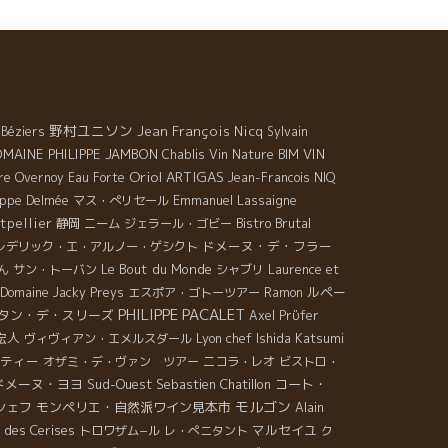
ワインを醸す。 横でオリオルを支えている美人の彼女
アヌックさん。 東洋系とフランス人の２世でフランス
グルノーブル出身。 バルセロナの人気自然派ワイン・
ストロ“ブリュタル”でソムリエをやっていた。 フラン
人のアヌックさんがいるので、オリオルはフランスに
時々来るようになった。 その都度、フランスの一流醸
野村ユニソン
Jean François Nicq
Béziers
Sylvain
家を訪問して勉強している。 短時間でこのレベルに到
MAINE PHILIPPE JAMBON
VIN
Chablis
Vin Nature BIM
達するには理由がある。 すべてのワインに共通し
Oriol ARTIGAS
rre Overnoy
Eau Forte
Jean-Francois NIQ
いるのは、繊細さ、フレッシュな酸、スーット体に入
Emmanuel Lassaigne
ippe Delmée
マス・ぺリセール
ミネラルな透明感。 日本にも出荷されたけど、量が超
tpellier
Bistro Brutal
静岡
ニーム
ジェラール・ゴビー
ないのでお見逃しなく！！ フランスでは絶対に買えな
ドメーヌ・デ・フラー
レデリック・エ・アルノー・ゲシクト
いワインが日本では買えます。
Le Bout du Monde
ん
サン・トーバン
シャブリ
Laurence et
ルペー
Domaine Jacky Preys
エスポア・ゴトーツアー
Ramon
PHILIPPE PACALET
タン・デ・スリーズ
Axel Prϋfer
宏人
Lyon chef Ishida Katsumi
ヴィヴィアン・エメルスダール
ーティー
オザミ・デ・ヴァン ツアー
ニコラ・レオ
ビストロ・
ドメーヌ・ヨヨ
Sud-Ouest
Sebastien Chatillon
コート・
モルゴン
シェフ
モンペリエ・自然派ワイン見本市
Alain
 des Cerises
マルセイユ
トロワザム−ル
レ・ぺニタント
ク