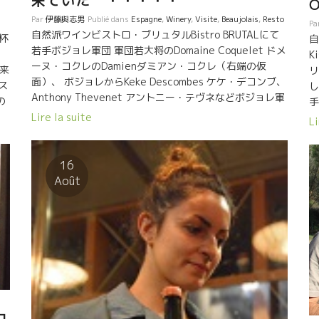
来ていた ・・・・・
Par
伊藤與志男
Publié dans
Espagne
,
Winery
,
Visite
,
Beaujolais
,
Resto
Pa
自然派ワインビストロ・ブリュタルBistro BRUTALにて
杯
自
若手ボジョレ軍団 軍団若大将のDomaine Coquelet ドメ
e
K
ーヌ・コクレのDamienダミアン・コクレ（右端の仮
て来
リ
面）、 ボジョレからKeke Descombes ケケ・デコンブ、
ス
し
Anthony Thevenet アントニー・テヴネなどボジョレ軍
の
手
団もワインビストロ「ブリュタルBRUTAL」に来ていた。
さ
Lire la suite
か
Li
私の大好きなアラン・カステックスのマグ
大鵬
O
ナムを大事そうに抱えた、ブリュタルの店の人。 名前は
行
ル
知らないけど自然派見本市会場でよく見る人。
！
16
花
・
Août
ス
品
シ
ん
爽
果
ニ
が
全
る
ジ
ら
ル
の