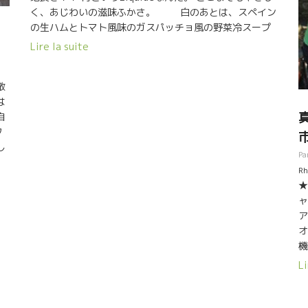
あっ
く、あじわいの滋味ふかさ。 白のあとは、スペイン
1
本
の生ハムとトマト風味のガスパッチョ風の野菜冷スープ
た
の
に、 驚くほどのマリアージュ！！ 生ハムの塩っぽさとミ
フ
Lire la suite
と
ネラルからくる潮っぽさが抜群にピタッとくる。 地野菜
砂
を
系の甘味とトマトの爽やかさ、この旨味とワインの酸が
る
散
ピタリ！！ オレンジカラーもピタリ！！ 日本に入った
て
は
ら、地野菜系のトマトと是非合わせてみてください。こ
コ
自
の組み合わせ、驚きますよ！！
た
タ
ヴ
し
Pa
い
自
Rh
マ
★
場
好
ャ
っ
い
ア
３
オ
風
ぐ
機
じ
フ
転
は
Li
 そ
2
っ
ニ
理
い
っ
ァン