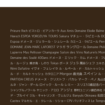
最
は
の
ビ
ス
も
Aux Amis
Prieure Roch
ビストロ・ビアンカーラ
Domaine Elodie Balme
造
マチュー・ラピエール
DO
Hoesch
ESPOA YOROZUYA TOURS
Sakura
Espoa
ドメーヌ・ジェラール・シュレール
カミーユ・ラピエール
Pie
て
ラングロール
マラガ
DOMAINE JEAN-MARC LAFOREST
Domaine Phil
る
Champagne
Salon des Vins Naturels Mon
Lapierre
Mas Pellisser
少
Domaine des Soulié 400ans
ドメーヌ・エリック・カム
ドメーヌ・フ
ル・ルージュ
Tokyo
ボーヌ
ジュラ
萬谷シェフ
焼き鳥・しのり
ユキさ
イヴォ・フェレイラ
Rémi Dufaitre
ル・ルペール・ド・カルトゥッシュ
Morgon
スペイン
ル・ド・カルトゥッシュ
鹿児島
ル・
カタロニア
PARTIDA CREUS
ドメーヌ・クリストフ・パカレ
マーク・ペノ
丸山
ロイック・ルール
レミー・スリエ50歳記念パ
ルネ・ジャン・ダール
アンジェ
シャンブルノワール
ヤニック・アミロ
野村ユニソン諏訪本社
ド・ブルイイ
Banyuls
Okinawa
石田
ジル・キャトリンヌ・ヴェルジェ
Le Temps
Castex
マルセル・エ・クレール・リショー
CPV パリオフィス