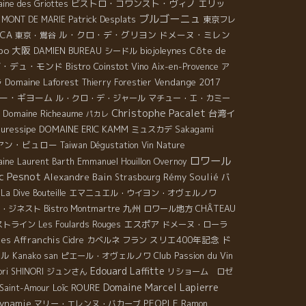
ビストロ・コワンスト・ヴィノ
エリッ
ine des Griottes
ブルゴーニュ
Patrick Desplats
 MONT DE MARIE
東京フレ
CCA
ル・クロ・デ・グリヨン
ドメーヌ・ミレン
東京・鴬谷
bo
大阪
biojoleynes
Côte de
DAMIEN BUREAU
シードル
ブ・デュ・モンド
Bistro Coinstot Vino
Aix-en-Provence
ア
Domaine Laforest
Vendange 2017
ラ
Thierry Forestier
ー・ギヨーム
ル・クロ・デ・ジャール
マチュー・エ・カミー
Christophe Pacalet
Domaine Richeaume
台湾イ
パカレ
uressipe
DOMAINE ERIC KAMM
ミュスカデ
Sakagami
アン・ビュロー
Taiwan Dégustation Vin Nature
ロワール
ine Laurent Barth
Emmanuel Houillon Overnoy
c Pesnot
Alexandre Bain
Rémy Soulié
バ
Strasbourg
La Dive Bouteille
エマニュエル・ウイヨン・オヴェルノワ
九州
CHÂTEAU
・ジネスト
Bistro Montmartre
ロワール地方
エスポア
ストライン
Les Foulards Rouges
ドメーヌ・ローラ
es Affranchis
スリエ400年記念
ド
Cidre
カベルネ フラン
ール
Club Passion du Vin
Kanako san
ピエール・オヴェルノワ
Edouard Laffitte
ori SHINORI
ジュンさん
リショーム ロゼ
Domaine Marcel Lapierre
Loïc ROURE
Saint-Amour
ynamie
PEOPLE
マリー・エレンヌ・バカーブ
Ramon