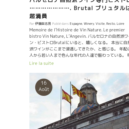
バルセロナ自然派ワイン専門ビスト
は、本当は白の方に向いているんだ。昔は、この地区
は白の方が多かった。近年AOCの制定以後は赤のイメ
…………………. Brutal ブリュタル
ジが強くなって、皆シラー品種ばかり皆植えるように
超満員
ってしまった。』 このルネ・ジャンの言葉をいつも思
Par
伊藤與志男
Publié dans
Espagne
,
Winery
,
Visite
,
Resto
,
Loire
出す。 Dard et Riboダール・エ・リボの白を飲む度に
Memoire de l’Histoire de Vin Nature. Le premier
動する。 ルペール・ド・カルトゥッシュのカウンター
bistro Vin Nature, L’Angevin. バルセロナの自然派
しばらく沈黙するほど感激してしまった。 エモーショ
ン・ビストロBrutalにいると、嬉しくなる。 本当に自
ン、エネルギーが心、体の奥に伝わってくる。 Pitrou
派ワインがここまで浸透してきたか、と感じる。 年配
トルという名前はこの畑の所有者のお祖父さんの名前
人から若い人まで色んな年代の人達で賑わっている。 
らとったもの。 この区画は、ルネ・ジャンの家の目の
らかに美味しい夕食と美味しいワインを飲みにわざわ
Lire la suite
の急斜面の畑。 白っぽい花崗岩が多く直ぐ下は花崗岩
ここにやって来た人達だ。 今日も超満員だ。 自然派ワ
岩盤。 このピトルの強烈なミネラル感は、この花崗岩
ンの世界が、いままでとは全く違ったスタードに突入
らだ。 この美味しいピトルをバルセロナのYUKOさん
たのをヒシヒシと感じる。 ワインを飲みながら自然派
16
分かち合えてよかったです。 こんないい状態で１３年
インの歴史が頭に蘇って来た。 ★Histoire de Bistro
Août
間、保管していたルドルフは凄い。 今、パリでは自然
Vin Nature, naît à Paris.★ ★自然派ワインビストロ
ワインを飲ませるビストロが竹の子の如く増えている
歴史に思いを馳せた。パリだった★ 1989年にパリで
でもこんな希少なワインを持っているところは少ない
Jean-Pierre Robinotジャンピエール・ロビノが自然
やっぱりRepaire de Cartoucheルペール・ド・カル
ワイン専門ビストロ“ANGEVIN”アンジュヴァンをオー
ゥッシュは凄い。 YUKOさん、PARISを楽しんでくださ
ンしたのが初めだった。まだ、ほんの一部の人しかVin
い。 ありがとう。
Natureという言葉すら知らなかった時代だ。 店の近