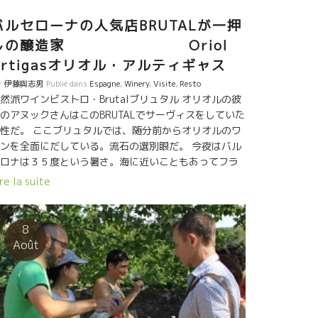
”と呼んだことがある。 この自然派新世代のこと
、“マルセルを知らない子供達”と呼びたくなってしま
バルセローナの人気店BRUTALが一押
。 Marcel Lapierreマルセル・ラピエールは化学剤や
しの醸造家 Oriol
為的な妙なテクニックで化粧されたワインに対して、
Artigasオリオル・アルティギャス
in Natureという言葉で表現した。 今の若手は、もうそ
スタードは過ぎている。 自然が当たり前で、最初から
r
伊藤與志男
Publié dans
Espagne
,
Winery
,
Visite
,
Resto
の段階のことを考えている。 こんな造りのワインに触
然派ワインビストロ・Brutalブリュタル オリオルの彼
る度に、ある時代が物凄いスピードで進化している
のアヌックさんはこのBRUTALでサーヴィスをしていた
、と痛感する。 毎日、移動しながら色んなワイン、色
性だ。 ここブリュタルでは、随分前からオリオルのワ
な造り手と出逢いながら、この自然派ワインの世界が
ンを全面にだしている。流石の選別眼だ。 今夜はバル
んな方向へ、どんな形になっていくのか、あれこれ思
ロナは３５度という暑さ。海に近いこともあってフラ
しながら楽しめるのが最高に嬉しい。 豚とコシのある
スよりは湿気もある。 夜になってもあまり下がらな
re la suite
藻を合わせてソーテした一皿にピッタリ、そしてほぼ
。 そんな時は、軽めで酸もあって僅かに超微発泡の白
に近い牛に合わせた。 それは、もう格別でした。
イン、La Rumberaラ・ランベラが最高だ。 暑かった
の汗が、サーッとひいていく感じ。爽やかで旨味がの
8
たやさしい液体が体にスーット体に入っていく。
Août
な、なんと美味しいんだろう！！
か月半前に瓶詰したばかり、チョットだけ最初しまっ
いたけど、どこまでもやさしいタッチで舌の上を流れ
いく。 オリオルは昔から、この地方に植わっている土
の品種を大切にしている。 パンサ・ブランカ品種