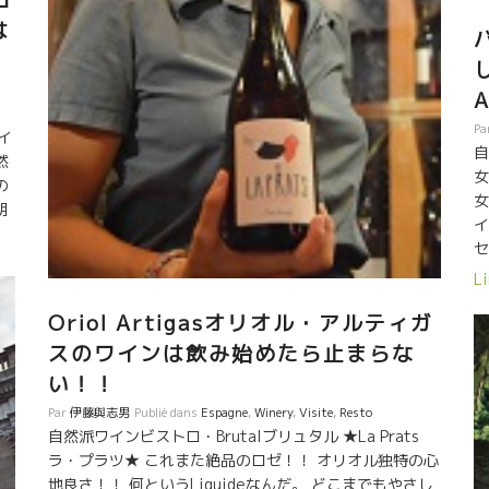
ロ
で
達
ー
を
は
な
う
い
人
感
V
で
の
Pa
ワイ
次
自
然
ピ
れ
女
の
か
な
女
明
前
ん
イ
ざ
の
ど
セ
イ
か
考
ン
Li
し
と
海
い
ワ
生
Oriol Artigasオリオル・アルティガ
ワ
派
昼
スのワインは飲み始めたら止まらな
の
、
っ
い！！
。
派
ト
Par
伊藤與志男
Publié dans
Espagne
,
Winery
,
Visite
,
Resto
一
プ
自然派ワインビストロ・Brutalブリュタル ★La Prats
て
ラ・プラツ★ これまた絶品のロゼ！！ オリオル独特の心
て
所に
地良さ！！ 何というLiquideなんだ。 どこまでもやさし
着