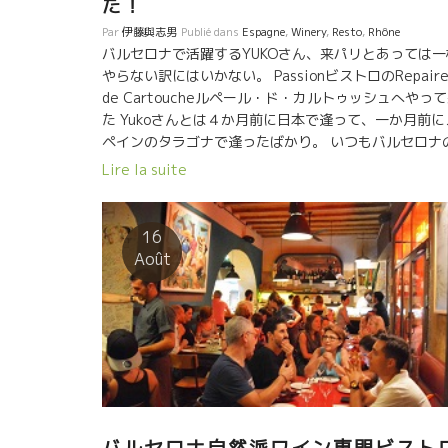
た！
Par
伊藤與志男
Publié dans
Espagne
,
Winery
,
Resto
,
Rhône
バルセロナで活躍するYUKOさん、来パリとあっては一
やらない訳にはいかない。 PassionビストロのRepair
de Cartoucheルペール・ド・カルトゥッシュへやっ
た Yukoさんとは４か月前に日本で逢って、一か月前に
ペインのタラゴナで逢ったばかり。 いつもバルセロナ
太陽の様に明るく元気なYukoさん。 今回は京都の大鵬
Lire la suite
んのVerre Voléのイベントに来たらしい。 終了後、
さんとバルセロナのブリュタルでのイヴェントまで同
するとのこと。 忙しく活躍するYukoさん。生きてるね
16
って感じ。 ここRepaire de Cartoucheルペール・ド
Août
カルトゥッシュに来たら、まずこれでしょう。 René-
Jean の白を注文したらいきなりこれが出てきました。
サンジョゼフのPitrouピトル2004年だ。 ヤー、な..な
という液体だ。 もう１３年という歳月が流れている。
実味はもう薄れてビシッとミネラルからくる“うまみ”
太くなっている。 このミネラル感は永遠につづくので
は、と思ってしまうほど芯がある。 ルネ
ャン 『エルミタージュやここサンジョゼフのテロワー