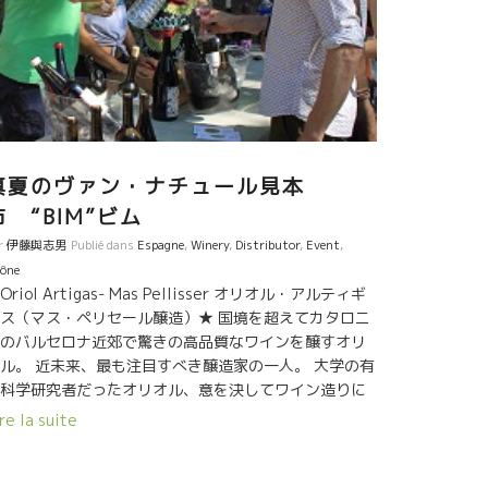
00%、バルセロナよりフランス側の１５キロほど行っ
山と海に挟まれた標高200～250mの北・西斜面の畑が
レッシュな酸を。土壌は花崗岩が海の潮で風化した白
状が優しさを。僅かに硬いシストがあり、スカットし
たミネラル感をだしてくれている。
真夏のヴァン・ナチュール見本
市 “BIM”ビム
r
伊藤與志男
Publié dans
Espagne
,
Winery
,
Distributor
,
Event
,
ône
Oriol Artigas- Mas Pellisser オリオル・アルティギ
ス（マス・ペリセール醸造）★ 国境を超えてカタロニ
のバルセロナ近郊で驚きの高品質なワインを醸すオリ
ル。 近未来、最も注目すべき醸造家の一人。 大学の有
科学研究者だったオリオル、意を決してワイン造りに
向。 ワイン農業・醸造学校で先生をやりながら、
re la suite
011年よりワイン造りを開始。 アカディミックな醸造
論を知りながら、自然な造りを目指す貴重な人材。 た
た５年の歳月で、フランスの一流醸造家を震撼させる