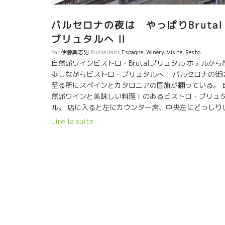
フランスで最も権威のある新聞社Le Mondeの本社が
たのも幸いした。 多くの記者、文化人が出入りして、
バルセロナの夜は やっぱりBrutal
物ワインの造りを実践しているVin Natureの醸造家達
存在を世に知らしめた。 当時90年代はワインビストロ
ブリュタルへ !!
云えば、グランヴァンやロバート・パーカーが高得点
Par
伊藤與志男
Publié dans
Espagne
,
Winery
,
Visite
,
Resto
つけたワインを楽しむ場所だった。 物事の奥を追究す
自然派ワインビストロ・Brutalブリュタル ホテルから
コアなワイン愛好家達は、化学物質を使って化粧をし
歩しながらビストロ・ブリュタルへ！ バルセロナの街
味を調える一般的な有名ワインから離れて行った。 超
至る所にスペインとカタロニアの国旗が翻っている。 
アなワインラヴァー達がVin Natureに興味を持ち始め
然派ワインと美味しい料理！のあるビストロ・ブリュ
時代だった。 私も90年代に時々“ANGEVIN”アンジュ
ル。 店に入ると左にカウンター席、中央左にどっしり
ァンに顔をだしてラピエールの年代ものをよく飲んで
た大きな木製テーブル、右壁に今店で力を入れている
Lire la suite
た。 そして、今、フランスの自然派の中心醸造家達、
然派ワインが並んでいる。 今夜は、野村ユニソン社の
ルセル・ラピエールをはじめ多くの醸造家達の集まり
JUNさんとKISHOでやって来た。 ここの品揃えは私の
所だった。 ここから、若手醸造家が自然派ワインに入
きなワイン揃っている。 今、現在、私は最も注目して
てきて、一挙に広がっていったのである。 それから約
る醸造家Oriol Artigasオリオル・アルティギャスがあ
０年の歳月が流れてVin Natureがバルセロナでこんな
る。 なんと、嬉しいことだ。本場バルセロナで今、直
に、普通に飲まれる光景に出逢うと感慨深いものを感
にでも飲みたいワインだ！ そして、Foullard Rouge 
る。。 ちなみに、そのJean-Pierre Robinot自身も今
ラール・ルージュ、Cyril Alonso シリル・アロンゾ、
出身地のロワール地方、Jasniersジャニエール村に戻
して、モーリーのPetite Baigneuse プティット・ベ
て、醸造元L’ANGEVINを立ち上げてトビッキリ美味し
ューズがあった。どれも、嬉しいかぎり。
ワインを造っている。 ロビノL’ANGEVINアンジュヴ