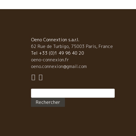
のCuvée Bistrologieキューヴェ・ビストロロジーは
高に美味しい！！
Oeno Connextion s.a.r.l.
62 Rue de Turbigo, 75003 Paris, France
Tel +33 (0)1 49 96 40 20
oeno-connexion.fr
oeno.connexion@gmail.com
Rechercher :