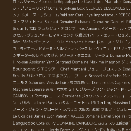
Le Casot des Mailloles
ロ・ルジャール
Place de la République
Doma
ク・プフェーリング
Domaine Sylvain Bock
GEORGES DESCOMBES
LE
ドメーヌ・リショーム
Importateur REBE
ンチ
Yuki san
Catalunya
Domaine Dard et Ri
ヌ・ブリュ
Domaine Richaume
Herve Souhaut
Brouilly
ジョルジュ・デコンブ
ドメーヌ・ル・
福岡
Trois Amours
収穫2017年
クセル・プリュファー
ロマネ・コンチ
ティエリー・ピュズ
ダミアン・コクレ
ドメーヌ・グレゴリ
Rémi Sédès
Maruyama Hiroto
ユ・ラピエール
ドメーヌ・シルヴァン・ボック
レ・ヴィニュ・ドリヴィエ
ンポーターのレベッカさん
Domaine Mo
ドメーヌ・ダニエル・サージュ
Domaine Maxime Magnon
ダミ
Hino-san
Assignan
Yann Bertrand
Bourgogne
ＳＴＣツアー
Chef Mantani
ジュリ・ブロスラン
Doma
Mar
バルセロナ
エスポアグループ
Julie Brosselin
Ardèche
Brouilly
ニュルス
Salon des Vins de Loire
東京武蔵小山
Domaine des Capriers
Mathieu Lapierre
ＳＴＣグループ
東京・六本木
サン・ジャン・ド・ラ
CAMBON
ニース
Corbieres
La Tortuga
ジュリアン・マレシャル
イー
Paris
Eric Pfifferling
カタルーニャ
Massimo
L
ン・バルツ
La Loire
メーヌ・ジャン・クロード・ラパリュ
ブルノ・シュレ
大阪の小松屋
Valentin VALLES
Le Clos des Jarres
Lyon
Domaine Daniel Sage
Yakit
Languedoc
DOMAINE L'ANGLORE
Côte du Py
スリエ醸造所
pépite
オリヴィエ・クザン
Biod
ル・モン・ド・マリー
Jordy Perez
加藤さん