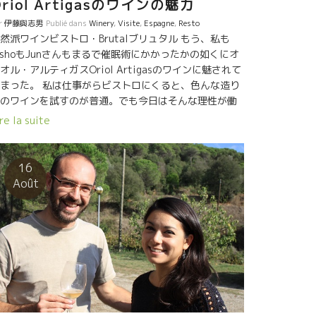
Oriol Artigasのワインの魅力
r
伊藤與志男
Publié dans
Winery
,
Visite
,
Espagne
,
Resto
然派ワインビストロ・Brutalブリュタル もう、私も
ishoもJunさんもまるで催眠術にかかったかの如くにオ
オル・アルティガスOriol Artigasのワインに魅されて
まった。 私は仕事がらビストロにくると、色んな造り
のワインを試すのが普通。でも今日はそんな理性が働
なかった。 ３本目は El Rumbero エル・ルンベロ
re la suite
riolオリオルさんが今借りている醸造所マス・ペリセー
Mas Pellisserの周りにある畑の葡萄を仕込んだもの。
崗岩土壌に育つ１７歳のメルローを、ダイレクトプレ
16
してブラン・ド・ノワールのジュースをとり、シラー
Août
種とグルナッシュ品種を５日間マセラッション（カモ
）したものを、合わせて醸造したワイン。 メルローの
やかさにシラー、グルナッシュの果実味、僅かなタン
ンで、まるで水のように喉を通り過ぎていく凄い奴。
く違う造りのワインやジュースを組み合わせて醸造す
という発想の造りが凄い。 最近の若手の間で頻繁にや
れている造り。今までの造り手にはなかった発想。 そ
昔、日本で新しい世代の事を“戦争を知らない子供