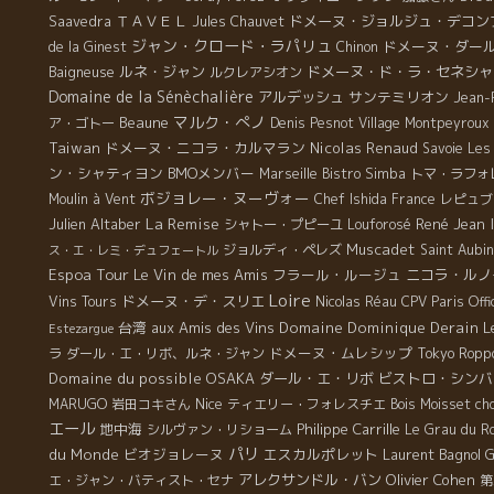
ＴＡＶＥＬ
ドメーヌ・ジョルジュ・デコン
Saavedra
Jules Chauvet
ジャン・クロード・ラパリュ
ドメーヌ・ダー
de la Ginest
Chinon
ルネ・ジャン
ドメーヌ・ド・ラ・セネシャ
Baigneuse
ルクレアシオン
Domaine de la Sénèchalière
アルデッシュ
サンテミリオン
Jean-
マルク・ぺノ
Beaune
ア・ゴトー
Denis Pesnot
Village Montpeyroux
Taiwan
ドメーヌ・ニコラ・カルマラン
Nicolas Renaud
Savoie
Les
ン・シャティヨン
BMOメンバー
Marseille
Bistro Simba
トマ・ラフォ
ボジョレー・ヌーヴォー
Moulin à Vent
Chef Ishida
France
レピュブ
La Remise
Julien Altaber
René Jean
シャトー・プピーユ
Louforosé
Muscadet
ジョルディ・ペレズ
Saint Aubin
ス・エ・レミ・デュフェートル
Espoa Tour
Le Vin de mes Amis
フラール・ルージュ
ニコラ・ルノ
Loire
ドメーヌ・デ・スリエ
Vins Tours
Nicolas Réau
CPV Paris Offi
台湾
aux Amis des Vins
Domaine Dominique Derain
L
Estezargue
ドメーヌ・ムレシップ
ラ
ダール・エ・リボ、ルネ・ジャン
Tokyo Ropp
Domaine du possible
OSAKA
ダール・エ・リボ
ビストロ・シンバ
Nice
MARUGO
岩田コキさん
ティエリー・フォレスチエ
Bois Moisset
ch
エール
地中海
Philippe Carrille
シルヴァン・リショーム
Le Grau du Ro
パリ
du Monde
ビオジョレーヌ
エスカルポレット
Laurent Bagnol
G
アレクサンドル・バン
Olivier Cohen
エ・ジャン・バティスト・セナ
第