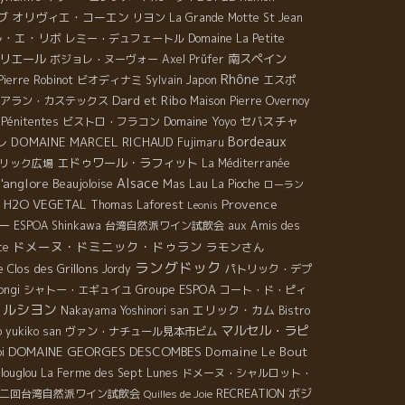
ブ
オリヴィエ・コーエン
リヨン
La Grande Motte
St Jean
ル・エ・リボ
レミー・デュフェートル
Domaine La Petite
リエール
南スペイン
ボジョレ・ヌーヴォー
Axel Prüfer
Rhône
Pierre Robinot
ビオディナミ
Sylvain
Japon
エスポ
Dard et Ribo
アラン・カステックス
Maison Pierre Overnoy
Domaine Yoyo
セバスチャ
 Pénitentes
ビストロ・フラコン
Bordeaux
DOMAINE MARCEL RICHAUD
レ
Fujimaru
エドゥワール・ラフィット
リック広場
La Méditerranée
l'anglore
Alsace
Beaujoloise
Mas Lau
La Pioche
ローラン
Provence
H2O VEGETAL
Thomas Laforest
Leonis
ー
ESPOA Shinkawa
台湾自然派ワイン試飲会
aux Amis des
ドメーヌ・ドミニック・ドゥラン
ラモンさん
ce
ラングドック
e Clos des Grillons
Jordy
パトリック・デプ
Groupe ESPOA
ongi
シャトー・エギュイユ
コート・ド・ピィ
ルシヨン
エリック・カム
Nakayama Yoshinori san
Bistro
マルセル・ラピ
o yukiko san
ヴァン・ナチュール見本市ビム
DOMAINE GEORGES DESCOMBES
Domaine Le Bout
i
louglou
La Ferme des Sept Lunes
ドメーヌ・シャルロット・
ボジ
二回台湾自然派ワイン試飲会
RECREATION
Quilles de Joie