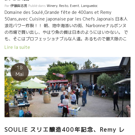
Par
伊藤與志男
Publié dans
Winery
,
Resto
,
Event
,
Languedoc
Domaine des Soulé,Grande fête de 400ans et Remy
50ans,avec Cuisine japonaise par les Chefs Japonais 日本人
浪花パワー炸裂！！ 朝、地中海添いの街、Narbonneナルボンヌ
の市場で買い出し、やはり魚の質は日本のようにはいかない。 で
も、そこはプロフェッショナブルな人達。あるもので最大限のこ
とを実現すべく頭を捻らせて工夫仕込み。 肉類は流石にフラン
Lire la suite
ス、良質のものが手に入った。焼き鳥類はバッチリだ。 皆で串さ
しの仕込みに気合が入る。星川さんも地中海マグロの解体、仕込
み中。 小松屋スタッフも抜群のチームワークでスピーディーな動
18
き。 焼き鳥、この道２５年の竹間さん、バーベキュー台にブロッ
Mai
クを並べて緊急焼き鳥台を造ってしまった。 皆、現場にあるもの
を使って整えてしまう、この対応力が凄い。 この動きにフランス
人、レミーさんもビックリ。 フランスチームも負けじと豚の丸焼
き、ムール貝のワイン蒸しを準備中。
SOULIE スリエ醸造400年記念、Remy レ