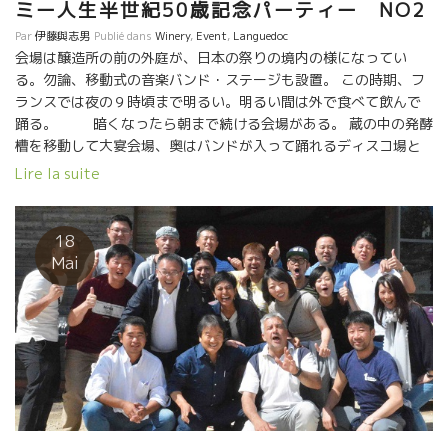
ミー人生半世紀50歳記念パーティー NO2
Par
伊藤與志男
Publié dans
Winery
,
Event
,
Languedoc
会場は醸造所の前の外庭が、日本の祭りの境内の様になってい
る。勿論、移動式の音楽バンド・ステージも設置。 この時期、フ
ランスでは夜の９時頃まで明るい。明るい間は外で食べて飲んで
踊る。 暗くなったら朝まで続ける会場がある。 蔵の中の発酵
槽を移動して大宴会場、奥はバンドが入って踊れるディスコ場と
なっている。 これを見ただけでも、朝まで続く大掛かりな祭り
Lire la suite
だ。 毎日岩ちゃんが働いているスリエ醸造の社長レミーさんの５
０歳の誕生日。 それに合わせてDomaine Soulié ドメーヌ・スリ
エの４００年を祝うことにした。 アシニャン村始まって以来の大
18
祭りとなるだろう。
Mai