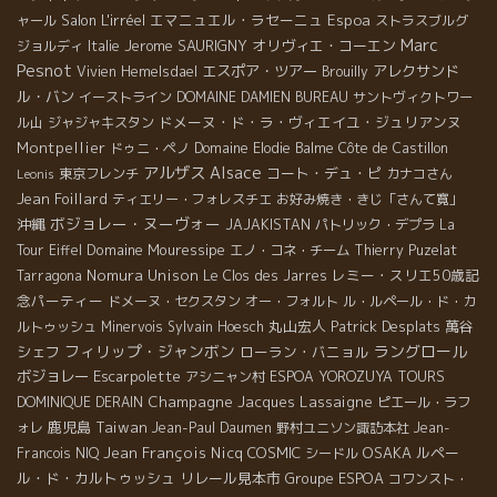
Salon L'irréel
エマニュエル・ラセーニュ
Espoa
ャール
ストラスブルグ
Marc
Jerome SAURIGNY
オリヴィエ・コーエン
ジョルディ
Italie
Pesnot
エスポア・ツアー
アレクサンド
Vivien Hemelsdael
Brouilly
ル・バン
イーストライン
DOMAINE DAMIEN BUREAU
サントヴィクトワー
ドメーヌ・ド・ラ・ヴィエイユ・ジュリアンヌ
ル山
ジャジャキスタン
Montpellier
ドゥニ・ペノ
Domaine Elodie Balme
Côte de Castillon
アルザス
Alsace
コート・デュ・ピ
東京フレンチ
カナコさん
Leonis
Jean Foillard
ティエリー・フォレスチエ
お好み焼き・きじ「さんて寛」
ボジョレー・ヌーヴォー
沖縄
JAJAKISTAN
パトリック・デプラ
La
Domaine Mouressipe
Tour Eiffel
エノ・コネ・チーム
Thierry Puzelat
Nomura Unison
レミー・スリエ50歳記
Tarragona
Le Clos des Jarres
念パーティー
ドメーヌ・セクスタン
オー・フォルト
ル・ルペール・ド・カ
丸山宏人
Patrick Desplats
萬谷
ルトゥッシュ
Minervois
Sylvain Hoesch
フィリップ・ジャンボン
ラングロール
シェフ
ローラン・バニョル
ボジョレー
Escarpolette
アシニャン村
ESPOA YOROZUYA TOURS
Champagne Jacques Lassaigne
DOMINIQUE DERAIN
ピエール・ラフ
鹿児島
Taiwan
ォレ
Jean-Paul Daumen
野村ユニソン諏訪本社
Jean-
Jean François Nicq
COSMIC
OSAKA
ルペー
Francois NIQ
シードル
ル・ド・カルトゥッシュ
リレール見本市
Groupe ESPOA
コワンスト・