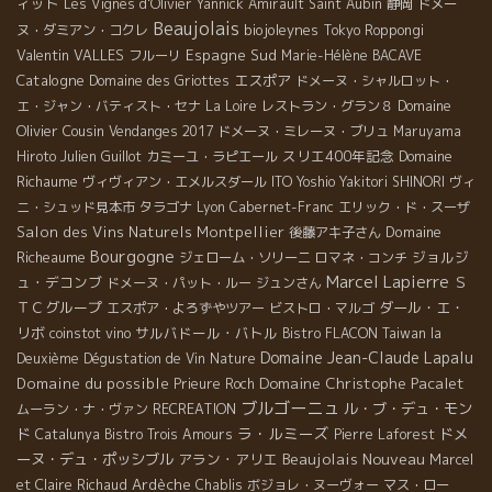
ィット
Les Vignes d'Olivier
Yannick Amirault
Saint Aubin
静岡
ドメー
Beaujolais
biojoleynes
ヌ・ダミアン・コクレ
Tokyo Roppongi
Valentin VALLES
Espagne Sud
フルーリ
Marie-Hélène BACAVE
Catalogne
エスポア
Domaine des Griottes
ドメーヌ・シャルロット・
Domaine
エ・ジャン・バティスト・セナ
La Loire
レストラン・グラン８
Olivier Cousin
Vendanges 2017
ドメーヌ・ミレーヌ・ブリュ
Maruyama
スリエ400年記念
Domaine
Hiroto
Julien Guillot
カミーユ・ラピエール
Richaume
ヴィヴィアン・エメルスダール
ITO Yoshio
Yakitori SHINORI
ヴィ
ニ・シュッド見本市
タラゴナ
Lyon
Cabernet-Franc
エリック・ド・スーザ
Salon des Vins Naturels Montpellier
Domaine
後藤アキ子さん
Bourgogne
Richeaume
ジョルジ
ジェローム・ソリーニ
ロマネ・コンチ
Marcel Lapierre
ュ・デコンブ
Ｓ
ドメーヌ・パット・ルー
ジュンさん
ＴＣグループ
ダール・エ・
エスポア・よろずやツアー
ビストロ・マルゴ
リボ
サルバドール・バトル
coinstot vino
Bistro FLACON
Taiwan la
Domaine Jean-Claude Lapalu
Deuxième Dégustation de Vin Nature
Domaine Christophe Pacalet
Domaine du possible
Prieure Roch
ブルゴーニュ
ル・ブ・デュ・モン
ムーラン・ナ・ヴァン
RECREATION
ラ・ルミーズ
ド
ドメ
Catalunya
Bistro Trois Amours
Pierre Laforest
Beaujolais Nouveau
ーヌ・デュ・ポッシブル
アラン・アリエ
Marcel
Ardèche
et Claire Richaud
Chablis
ボジョレ・ヌーヴォー
マス・ロー