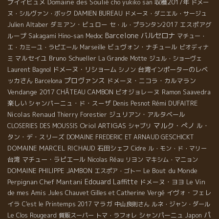
プイイヒュメ
Domaine des Soulié
収穫2017年
cho yukiko san
ドメー
ヌ・シルヴァン・ボック
DAMIEN BUREAU
ドメーヌ・ダニエル・サージュ
Julien Altaber
ダミアン・ビュロー
エスポアグ
セ・ル・プランタン2017
Barcelone
バルセロナ
ループ
Sakagami Hino-san
Medoc
マチュー・
ビュヴォン・ナチュール
エ・カミーユ・ラピエール
Marseille
ビオディナ
マルセイユ
Bruno Schueller
ミ
La Grande Motte
ジュル・ショーヴェ
Laurent Bagnol
ドメーヌ・リショーム
台湾インポーターのレベ
シノン
プロヴァンス
ッカさん
ドメーヌ・ニコラ・カルマラン
Barcelona
Vendange 2017
CHÂTEAU CAMBON
ビオジョレーヌ
Ramon Saavedra
楽しい
シャンパーニュ・ド・スーザ
Rémi DUFAITRE
Denis Pesnot
Nicolas Renaud
ジュリアン・アルタベール
Thierry Forestier
Oriol ARTIGAS
マルク・ぺノ
ル・
CLOSERIES DES MOUSSIS
シャブリ
タン・デ・スリーズ
DOMAINE FREDERIC ET ARNAUD GESCHICKT
DOMAINE MARCEL RICHAUD
石田シェフ
Cidre
ル・モン・ド・マリー
台湾
マチュー・ラピエール
Nicolas Réau
リヨン
マキシム・マニョン
DOMAINE PHILIPPE JAMBON
Le Bout du Monde
エスポア・ゴトー
Edouard Laffitte
Perpignan
Chef Mantani
ドメーヌ・ヨヨ
Le Vin
de mes Amis
イヴォ・フェレ
Jules Chauvet
Gilles et Catherine Vergé
イラ
マラガ
C'est le Printemps 2017
中山良則さん
ルネ・ジャン・ダール
パ
シャンパーニュ
Le Clos Rougeard
質販スーパー
トマ・ラフォレ
Japon