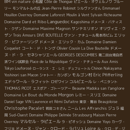
vin nature
小松屋
BIM
Côte de Thongue
ピエール・オヴェルノワ
フルー
リー
モンマルトルの丘
Jean-Pierre Robinot
シルヴァンさん
Emmanuel
Domaine Laforest
Houillon Overnoy
Moulin à Vent
Sylvain Richeaume
Languedoc
Domaine Dard et Ribo
Kagoshima
ドメーヌ・バティス
Domaine Maxime Magnon
サンテミリオン
オリヴィエ・ク
ト・クザン
ザン
エリッ
Trois Amours
DIVE BOUTELLE
ヴァン・ナチュール見本市ビム
ク・ピファーリング
ドメーヌ・エリック・カム
Domaine Damien
Coquelet
コート・ド・トング
Olivier Cousin
ドメー
La Dive Bouteille
ヌ・ド・ラ・セネシャリエール
GEORGES DESCOMBES
第二回台湾自然
派ワイン試飲会
Place de la République
ヴァン・ナチュール
Aux Amis
Tokyo
Louforosé
Chinon
Nakayama
ローランス・エ・レミ・デュフェートル
モルゴン村
Eric Pfifferling
Yoshinori san
Macon
シャトー・カンボン
エドゥワール・ラフィット
コルビエール
ロゼワイン
レ・ぺニタント
l'anglore
THOMAS PICOT
Beaune
エスポア・ゴトーツアー
Madoka san
Morgon
Domaine Le Bout du Monde
レミー・スリエ
Domaine
VIN
Beaujoloise
Daniel Sage
Laurence et Rémi Dufaitre
東京・鴬谷
Christophe Pacalet
Les Affranchis
ジュラ
岩田コキさん
ニーム
福
Sud-Ouest
岡
Domaine Philippe Delmée
Strasbourg
Maison Pierre
マルセル・ラピエ－ル
Domaine Yoyo
Overnoy
ラ・ピオッシュ
カーヴ・
Loire
ドメーヌ・ジャン・クロード・ラパリュ
フジキ
ル・クロ・デ・ジ