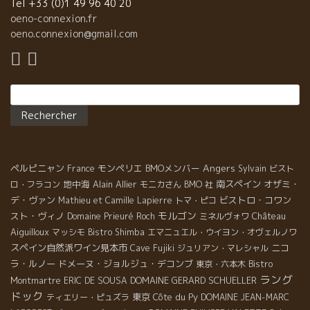
造元仲間、地元で活躍する著名人が集まる。 そこで、大阪で人気
Tel +33 (0)1 49 96 40 20
の和食を披露しようとの、夢のような企画！！ 今夜は、浪花の食
oeno-connexion.fr
文化のど真ん中の名シェフ達が腕をふるう。
oeno.connexion@gmail.com
Rechercher :
Angers
ペルピニャン
モンペリエ
BMOメンバー
France
Sylvain
ビスト
地中海
Alain Allier
南スペイン
オザミ・
ロ・フラコン
モニカさん
BMO 社
デ・ヴァン
ビストロ・コワン
Mathieu et Camille Lapierre
トマ・ピコ
モルゴン
スト・ヴィノ
Château
Domaine Prieuré Roch
ミネルヴォワ
Aiguilloux
マッシモ
Bistro Shimba
エマニュエル・ウイヨン・オヴェルノワ
スペイン自然派ワイン見本市
ニコ
Cave Fujiki
ジュリアン・マレシャル
ラ・ルノー
ドメーヌ・ジョルジュ・デコンブ
東京・六本木
Bistro
ラング
DOMAINE GERARD SCHUELLER
Montmartre
ERIC DE SOUSA
ドック
東京
Côte du Py
ティエリー・ピュズラ
DOMAINE JEAN-MARC