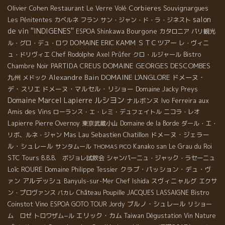
Olivier Cohen
Corbieres
Souvignargues
Restaurant Le Verre Volé
salon
Les Pénitentes
カベルネ フラン
サン・ジャン・ド・ラ・ジネスト
de vin ''INDIGENES''
Bourgone
ESPOA Shinkawa
カタロニア
パリ観光
DOMAINE ERIC KAMM
ＳＴＣツアー
ル・グロ・デュ・ロワ
レ・ヴィニ
ュ・ドリヴィエ
Chef Rodolphe
Axel Prüfer
クロ・ルジャール
Bistro
DOMAINE GEORGES DESCOMBES
PARTIDA CREUS
Chambre Noir
DOMAINE L'ANGLORE
九州
Alexandre Bain
ドメーヌ・
メドック
デ・スリエ
ドメーヌ・マルセル・リショー
Domaine Jacky Preys
ルシヨン
Domaine Marcel Lapierre
ナルボンヌ
Ivo Ferreira
aux
Amis des Vins
ローランス・エ・レミ・デュフェイトル
ニコラ・レオ
Lapierre
Pierre Overnoy
東京武蔵小山
Domaine de la Borde
ダール・エ・
Mas Lau
Sebastien Chatillon
ドメーヌ・ジェラー
リボ、ルネ・ジャン
ル・シュレール
サンタムール
Kanako san
Le Grau du Roi
THOMAS PICO
STC Tours
B.B.B. ボジョレ試飲会
シャンパーニュ・ジャック・ラセーニュ
Loïc ROURE
クラブ・パッション・デュ・ヴ
Domaine Philippe Tessier
ァン
アルデッシュ
スヴィニャルグ
Banyuls-sur-Mer
Chef Ishida
エクサ
Bistro
ン・プロヴァンス
Château Poupille
JACQUES LASSAIGNE
パカレ
Coinstot Vino
ブルノ・シュレール
ESPOA GOTO TOUR
Jordy
リショー
エリック・カム
ム ロゼ
トロワザム−ル
Taiwan Dégustation Vin Nature