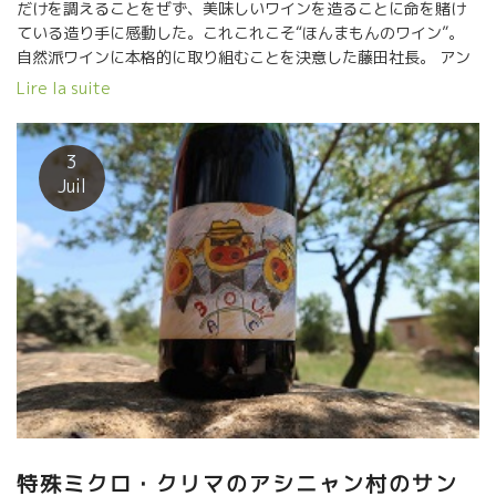
だけを調えることをぜず、美味しいワインを造ることに命を賭け
ている造り手に感動した。これこれこそ“ほんまもんのワイン”。
自然派ワインに本格的に取り組むことを決意した藤田社長。 アン
テナ・ショップ、ビストロを次々とオープン。 大阪の食を支える
Lire la suite
飲食店に自然派ワインを積極的に売り込んだ。 しかし、二つの壁
があった。 １）自然派ワインは美味しいけど、価格が高い。一般
の飲食店ではなかなか難しい。 ２）自然派ワインを取り扱う自然
3
派ビストロは、新しい話題のワインがあるとすぐ移動して、じっ
Juil
くりと取り組んでくれない。 藤田社長は、“食”の大阪を支える街
角にある元気な飲食店に自然派を浸透させたかった。 ★可能な限
り自然で、安くて、美味しいワインが必要！ もう自分で造るし
かない★ スタッフをフランスに送り込んだ。 土地代の安いラング
ドック地方を選んだ。 400年前から一切化学物質が畑に入ったこ
とがないドメーヌ・スリエと提携して会社を設立した。 そして、
大阪中からコテコテ元気な飲食の人達にヨーロッパの現場を訪問
してもらうことを決意した。 数年前から実行している。 ★夢を叶
える畑も購入した★ 大阪からきた皆さんに自らの畑を歩いてもら
った。 何故、自然に、美味しく、リーズナブな価格で造れるかを
体で体験してもらった。 ここまで、コツコツと確実性を持って実
行する藤田社長を尊敬する。 業務酒販店として、単に酒、ワイン
特殊ミクロ・クリマのアシニャン村のサン
など物品を販売するだけではなく、大阪の地場の飲食の人達と一