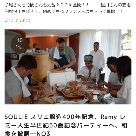
今尾さんも竹間さんも気合２００%.全開！！ 星川さんの芸術
的な包丁さばきに、初めて見るフランス人は見入って驚愕！！
先々週にボーヌにいたKentaroさんは出し巻卵を焼く。 繊細
Lire la suite
な出汁の旨味にフランス女性も感激。 南仏の人達にとっては、す
べてが生まれて初めての味わい。 まさに、味覚のカルチャーショ
ック！！
18
Mai
SOULIE スリエ醸造400年記念、Remy レ
ミー人生半世紀50歳記念パーティーへ、和
食を披露―NO3