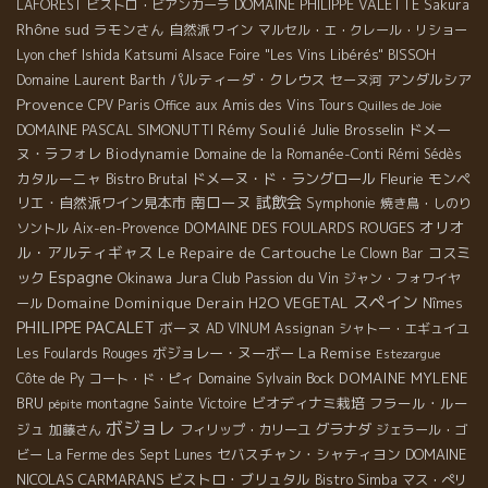
LAFOREST
ビストロ・ビアンカーラ
DOMAINE PHILIPPE VALETTE
Sakura
Rhône sud
ラモンさん
自然派ワイン
マルセル・エ・クレール・リショー
Lyon chef Ishida Katsumi
Alsace Foire "Les Vins Libérés"
BISSOH
パルティーダ・クレウス
アンダルシア
Domaine Laurent Barth
セーヌ河
Provence
CPV Paris Office
aux Amis des Vins Tours
Quilles de Joie
DOMAINE PASCAL SIMONUTTI
Rémy Soulié
Julie Brosselin
ドメー
ヌ・ラフォレ
Biodynamie
Domaine de la Romanée-Conti
Rémi Sédès
カタルーニャ
Bistro Brutal
ドメーヌ・ド・ラングロール
Fleurie
モンペ
南ローヌ
試飲会
リエ・自然派ワイン見本市
Symphonie
焼き鳥・しのり
オリオ
DOMAINE DES FOULARDS ROUGES
ソントル
Aix-en-Provence
ル・アルティギャス
Le Repaire de Cartouche
コスミ
Le Clown Bar
Espagne
Jura
ック
Okinawa
Club Passion du Vin
ジャン・フォワイヤ
スペイン
Domaine Dominique Derain
H2O VEGETAL
ール
Nîmes
PHILIPPE PACALET
ボーヌ
AD VINUM
Assignan
シャトー・エギュイユ
La Remise
ボジョレー・ヌーボー
Les Foulards Rouges
Estezargue
Domaine Sylvain Bock
DOMAINE MYLENE
Côte de Py
コート・ド・ピィ
BRU
ビオディナミ栽培
フラール・ルー
montagne Sainte Victoire
pépite
ボジョレ
ジュ
グラナダ
加藤さん
フィリップ・カリーユ
ジェラール・ゴ
セバスチャン・シャティヨン
DOMAINE
ビー
La Ferme des Sept Lunes
NICOLAS CARMARANS
ビストロ・ブリュタル
Bistro Simba
マス・ぺリ