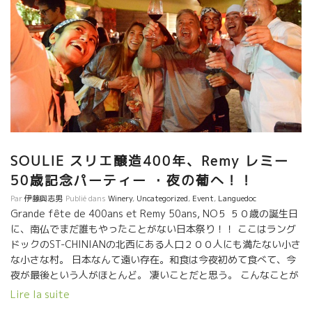
SOULIE スリエ醸造400年、Remy レミー
50歳記念パーティー ・夜の葡へ！！
Par
伊藤與志男
Publié dans
Winery
,
Uncategorized
,
Event
,
Languedoc
Grande fête de 400ans et Remy 50ans, NO５ ５０歳の誕生日
に、南仏でまだ誰もやったことがない日本祭り！！ ここはラング
ドックのST-CHINIANの北西にある人口２００人にも満たない小さ
な小さな村。 日本なんて遠い存在。和食は今夜初めて食べて、今
夜が最後という人がほとんど。 凄いことだと思う。 こんなことが
できるのは、大阪の小松屋さんしかないでしょう。 損得ではない
Lire la suite
PASSIONの世界で動ける人達。 こんなお祭りができてレミーも大