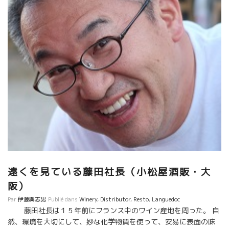
遠くを見ている藤田社長（小松屋酒販・大
阪）
Par
伊藤與志男
Publié dans
Winery
,
Distributor
,
Resto
,
Languedoc
藤田社長は１５年前にフランス中のワイン産地を周った。 自
然、環境を大切にして、妙な化学物質を使って、安易に表面の味