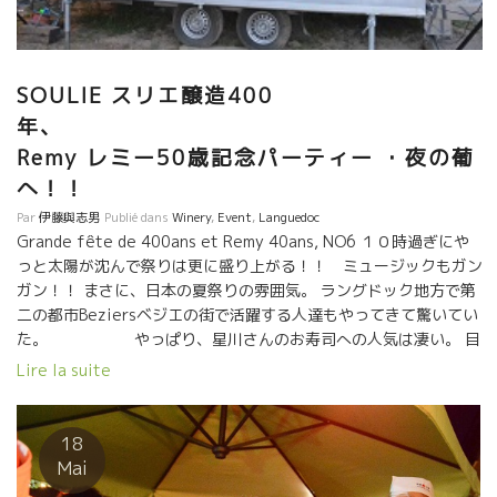
SOULIE スリエ醸造400
年、
Remy レミー50歳記念パーティー ・夜の葡
へ！！
Par
伊藤與志男
Publié dans
Winery
,
Event
,
Languedoc
Grande fête de 400ans et Remy 40ans, NO6 １０時過ぎにや
っと太陽が沈んで祭りは更に盛り上がる！！ ミュージックもガン
ガン！！ まさに、日本の夏祭りの雰囲気。 ラングドック地方で第
二の都市Beziersベジエの街で活躍する人達もやってきて驚いてい
た。 やっぱり、星川さんのお寿司への人気は凄い。 目
の前でドンドン握られていく手捌きに見とれるフランス人。
Lire la suite
星川さんのマジックなタレつきのお寿司。
焼き鳥のこの魔法の煙の香りには誰も抵抗できない。
色んなもののブレンドで絶妙な和の味覚バランス
18
Mai