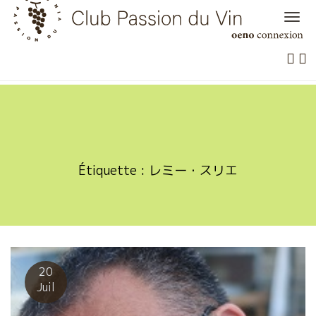
Skip
to
content
Étiquette :
レミー・スリエ
20
Juil