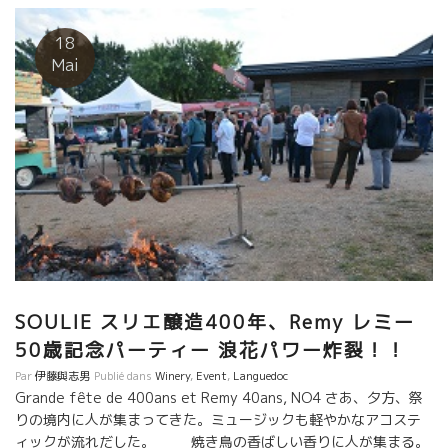
喜び！！ …. …. ….
18
Mai
SOULIE スリエ醸造400年、Remy レミー
50歳記念パーティー 浪花パワー炸裂！！
Par
伊藤與志男
Publié dans
Winery
,
Event
,
Languedoc
Grande fête de 400ans et Remy 40ans, NO4 さあ、夕方、祭
りの境内に人が集まってきた。ミュージックも軽やかなアコステ
ィックが流れだした。 焼き鳥の香ばしい香りに人が集まる。