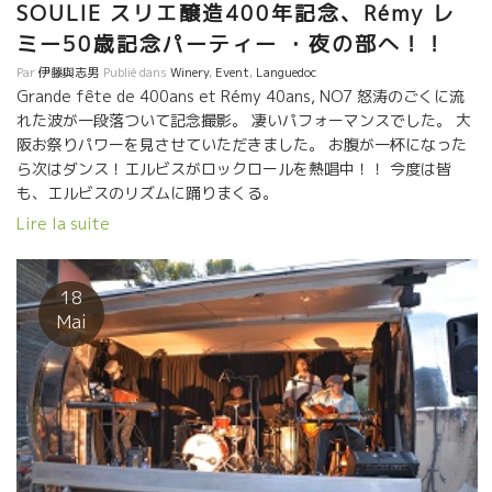
SOULIE スリエ醸造400年記念、Rémy レ
て造ることになったのがこのキューヴェ・ブーである。 ラベルの
図柄（３匹の子豚）は丸山氏の直筆である。 このキューヴェを飲
ミー50歳記念パーティー ・夜の部へ！！
むには、東京ではオザミ・デ・ヴァンAux Amis des Vins系列の
Par
伊藤與志男
Publié dans
Winery
,
Event
,
Languedoc
お店、また、大阪では小松屋酒販が卸しているお店で飲むことが
Grande fête de 400ans et Rémy 40ans, NO7 怒涛のごくに流
できます。 近年、サンソーは引き抜かれてラングドック地方でも
れた波が一段落ついて記念撮影。 凄いパフォーマンスでした。 大
少なくなってきた。レミーは積極的にサンソー品種を植えてい
阪お祭りパワーを見させていただきました。 お腹が一杯になった
る。 ちゃんと醸造するとまるでピノ・ノワールのような風味にな
ら次はダンス！エルビスがロックロールを熱唱中！！ 今度は皆
る品種である。 このキュヴェー・ブーは近年、醸造も洗練されて
も、エルビスのリズムに踊りまくる。
きてますます美味しくなって来ている。 石灰質が強い土壌なの
Lire la suite
で、塩味を含んだヨード系のミネラル感が心地良い。
18
Mai