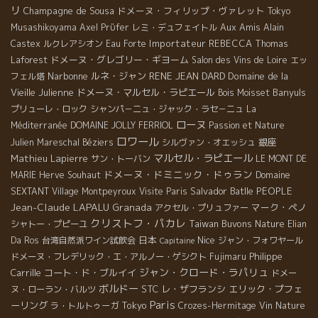
リ
Champagne de Sousa
ドメーヌ・フィリップ・ヴァレット
Tokyo
Aux Amis
Musashikoyama
Axel Prϋfer
レミ・デュフェイトル
Alain
Importateur REBECCA
Castex
ルクレアシオン
Eau Forte
Thomas
ドメーヌ・グレゴリー・ギヨーム
Laforest
Salon des Vins de Loire
エッ
Narbonne
ルネ・ジャン
RENE JEAN DARD
Domaine de la
フェル塔
Vieille Julienne
ドメーヌ・マルセル・ラピエール
Banyuls
Bois Moisset
プリューレ・ロック
シャンパ－ニュ・ジャック・ラセ－ニュ
La
ローヌ
Méditerranée
DOMAINE JOLLY FERRIOL
Passion et Nature
ロワール
銀座
Julien Mareschal
Béziers
シルヴァン・オエッシュ
マルセル・ラピエール
Mathieu Lapierre
サン・トーバン
LE MONT DE
ドメーヌ・ドミニック・ドゥラン
MARIE
Herve Souhaut
Domaine
Salvador Batlle
PEOPLE
SEXTANT
Village Montpeyroux
Visite Paris
Jean-Claude LAPALU
Granada
マーク・ペノ
アクセル・プリュファー
クリストフ・パカレ
Taiwan Buvons Nature
シャトー・プピーユ
Elian
日本
Nice
Da Ros
台湾自然派ワイン試飲会
ジャン・フォワヤール
Capitaine
Philippe
ドメーヌ・フレデリック・エ・アルノー・ゲシクト
Fujimaru
ジャン・クロード・ラパリュ
Carrille
コート・ド・ブルイイ
ドメー
ボルドー
STC
レ・ザフランシ
エリック・プフェ
ヌ・ローラン・バルツ
Paris
ーリング
Tokyo
ラ・トルトゥーガ
Crozes-Hermitage
Vin Nature