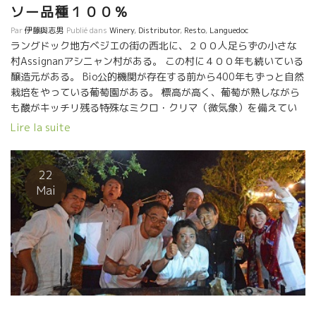
ソー品種１００％
緒になって “楽しさ”“文化交流”などの“コト”を創造している小松屋
酒販は凄い！！ 私、伊藤、CLUB PASSION DU VINクラブ・パッシ
Par
伊藤與志男
Publié dans
Winery
,
Distributor
,
Resto
,
Languedoc
ラングドック地方ベジエの街の西北に、２００人足らずの小さな
ョン・ドゥ・ヴァンは、こんな素晴らしいことを実現しようとす
村Assignanアシニャン村がある。 この村に４００年も続いている
る企業を心から応援しています。
醸造元がある。 Bio公的機関が存在する前から400年もずっと自然
栽培をやっている葡萄園がある。 標高が高く、葡萄が熟しながら
も酸がキッチリ残る特殊なミクロ・クリマ（微気象）を備えてい
る。 そうSouliéスリエ醸造である。現当主はレミー・スリエ氏。
Lire la suite
いつも笑顔が絶えない実に心地よい人物である。 この地方では、
１００年前まではサンソー品種などが主力品種だった。 乾燥して
南仏の強烈で過酷な太陽の元でも軽快で涼しい果汁出してくれる
22
特別な品種だった。 １００年前はこの地方では、アルコール度数
Mai
8～10度ぐらい。ワインでグイグイ飲めるスタイルのワインだっ
た。 水道水がなかった当時では、水代わりに一日に何リットルも
飲んでいた時代だった。 そんな村で、レミー・スリエ氏の協力を
えて、日本向けの特別Cuvéeワインを造ってもらった。 それが。
Cuvée Bouキューヴェ・ブーである。サンソー１００％のワイン
である。 切っ掛けとなったのは、１０年前、東京のオザミ・
デ・ヴァンAux Amis des Vinsの丸山弘人氏と大阪の小松屋社長
の藤田氏がスリエ醸造を訪問した際、レミーと３人で意気投合し