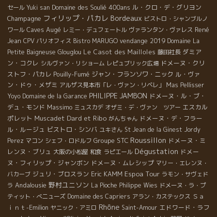
Domaine des Soulié 400ans
ル・クロ・デ・グリヨン
セール
Yuki san
フィリップ・パカレ
Bordeaux
Champagne
ビストロ・シャンブルノ
Caves Augé
René
ワール
レミー・デュフェートル
ヴァランタン・ヴァレス
Jean
vendange 2019
CPV パリオフィス
Bistro MARUGO
Domaine La
Le Casot des Mailloles
ダミア
Petite Baigneuse
Glouglou
藤田社長
ン・コクレ
ドメーヌ・クリ
シルヴァン・リショーム
レピュブリック広場
ストフ・パカレ
Pouilly-Fumé
ジャン・フランソワ・ニック
ル・ヴァ
ン・ドゥ・メザミ
アルザス見本市「レ・ヴァン・リベレ」
Mas Pellisser
PHILIPPE JAMBON
ドメーヌ・ル・ブ・
Yoyo
Domaine de la Garance
デュ・モンド
Massimo
エスカル
ミュスカデ
オザミ・デ・ヴァン ツアー
Dard et Ribo
ポレット
Muscadet
ドメーヌ・デ・フラー
がんちゃん
ル・ルージュ
ビストロ・シンバ
ユキさん
St Jean de la Ginest
Jordy
Roussillon
Groupe STC
ドメーヌ・ミ
Perez
マコン
シェフ・ロドルフ
Dégustation
レンヌ・ブリュ
ドメー
大阪の小松屋
和食
ラピエール
ヌ・フィリップ・ジャンボン
ドメーヌ・ムレシップ
マリー・エレンヌ・
Espoa Tour
ジュリ・ブロスラン
Eric KAMM
バカーブ
ラモン・サヴェド
野村ユニソン
Andalousie
ラ
La Pioche
Philippe Wies
ドメーヌ・ラ・プ
Ｓａ
ティット・べニューズ
Domaine des Capriers
アラン・カステックス
Rhône
ｉｎｔ-Emilion
エドワード・ラフ
ヤニック・アミロ
Saint-Amour