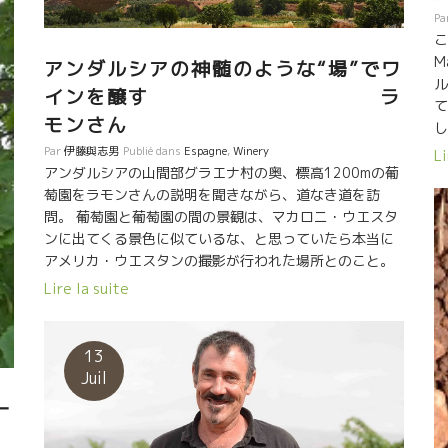
Pa
こ
M
アンダルシアの神髄のような“場”でワ
ル
インを醸す ラ
て
モンさん
し
実
Par
伊藤與志男
Publié dans
Espagne
,
Winery
Li
る
アンダルシアの山間部グラエナ村の奥、標高1200mの葡
ン
萄園をラモンさんの説明を聞きながら、道なき道を訪
サ
問。 葡萄園と葡萄園の間の景観は、マカロニ・ウエスタ
銀
ンに出てくる景色に似ているな、と思っていたら本当に
気
アメリカ・ウエスタンの撮影が行われた場所とのこと。
生
理由は、インデアンが山の上から出てきそうな景観もさ
Lire la suite
の
ることながら、標高の高いこの台地の太陽光線がピュア
っ
ーで、映画撮影に最適な条件が備わっているとのこと。
の
光がピュアーと云えば、葡萄もその光を享けて光合成を
13
だ
やって葡萄を育てている。 きっと葡萄にも、ワインにも
Juil
造
ピュアーな影響を与えているに違いない。 葡萄園の横に
一
い
巨大な栗の木があり。なんと樹齢600年を超すと云う。
シ
大木がここまで生き延びるのは、地場にエネルギーがあ