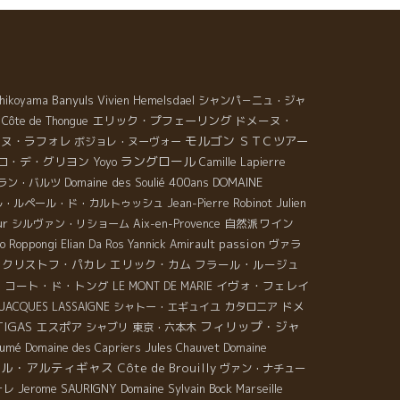
Banyuls
hikoyama
Vivien Hemelsdael
シャンパ－ニュ・ジャ
エリック・プフェーリング
ドメーヌ・
Côte de Thongue
モルゴン
ーヌ・ラフォレ
ＳＴＣツアー
ボジョレ・ヌーヴォー
ラングロール
ロ・デ・グリヨン
Yoyo
Camille Lapierre
Domaine des Soulié 400ans
DOMAINE
ラン・バルツ
Julien
ル・ルペール・ド・カルトゥッシュ
Jean-Pierre Robinot
ur
自然派ワイン
シルヴァン・リショーム
Aix-en-Provence
passion
o Roppongi
Elian Da Ros
Yannick Amirault
ヴァラ
・クリストフ・パカレ
エリック・カム
フラール・ルージュ
コート・ド・トング
イヴォ・フェレイ
ラ
LE MONT DE MARIE
ドメ
JACQUES LASSAIGNE
シャトー・エギュイユ
カタロニア
TIGAS
フィリップ・ジャ
エスポア
シャブリ
東京・六本木
Fumé
Domaine des Capriers
Jules Chauvet
Domaine
オル・アルティギャス
Côte de Brouilly
ヴァン・ナチュー
Jerome SAURIGNY
Domaine Sylvain Bock
ォレ
Marseille