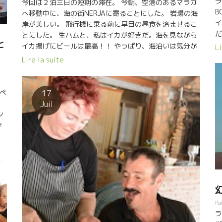
ラ
今回は２泊三日の短期の滞在。 今朝、空港のあるマラガ
B
へ移動中に、海の街NERJAに寄ることにした。 岩場の海
イ
岸が美しい。 飛行機に乗る前に早目の昼食を済ませるこ
だ
とにした。 生ハムと、私はイカが好きだ。海を見ながら
と
実
イカ揚げにビールは最高！！ やっぱり、海沿いは気分が
Li
済
いい。 今回のアンダルシア地方の旅は色んな意味で充実
Lire la suite
ン
したものになった。 未来に繋がる出逢いが多かった。 日
ン
本の皆さんに、新たな美味しいものが届けられそうなの
み
が嬉しい。 感謝。
ペ
17
ラ
Juil
ン
存
シ
い
柄
欠
さ
お
Pa
ラ