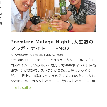
ン
たら、即、電話して、今日のお昼に全員がこの村に来て
対
た
くれるように手配してくれた。奇跡のようなことを、居
と
栽
合の一振りのような素早さでかたずけてしまった。 昨
化
好
夜、どうしても逢いたいと強く思ったことが実現してし
も
ラ
まいそう。凄いことだ。願ってみるものだ。 ワインは人
神
だ。 こんな人が造るワイン、ただものではないに決ま
ド
外
っている！！
い
台
。
Premiere Malaga Night ,人生初の
に
マラガ・ナイト！！-NO2
で
が
Par
伊藤與志男
Publié dans
Espagne
,
Resto
っ
Restaurant La Casa del Perro ラ・カサ・デル・ポロ
る
南スペイン・アンダルシア地方の街Malagaマラガに自然
派ワインが飲めるレストランがあるとは嬉しいかぎり
だ。 世界中に自然なワインが広がっているのを、ヒシヒ
シと感じる。 造る人にとっても、飲む人にとっても、健
全で、地球にも優しく、本物度が高く、何より美味しく
Lire la suite
スート体に入っていく。 マラガまできているとは、本当
に嬉しくなる。 マラガの夜はやや蒸し暑い。 最初にま
ず、爽やかに微発泡ものが飲みたい。 私はグラナダの酸