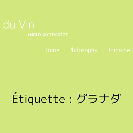
Home
Philosophy
Domaine
Étiquette :
グラナダ