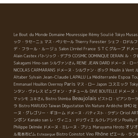
の利いた白、Kishoはシードルを注文。 キリット冷えた
液体が心地よい。 まずは、乾杯！！ Kishoが注文したシ
ードルに驚いた！ 何という爽やかな酸、スカットした美
味しさ、ミネラル感がより透明感を演出している。 グレ
ープ・フルーツ系の果実味と口中の感触がまるで軽快な
ワインのようだ。 こんなシードルは飲んだことがない。
Le Bout du Monde
Domaine Mouressipe
Rémy Soulié
Tokyo Musas
サーヴィスをしている優しいお姉さんのアナさん
ック・ラセ－ニュ
マス・ぺリセール
Thierry Forestier
シェフ・ロドルフ
に聞くと、グラナダの山の上、標高2000ｍのところで造
デ・フラール・ルージュ
Salon L'irréel
ＳＴＣグループ
ドメ
France
っているとのこと。 酸が乗っているはずだ。年間、
COSMIC
ル・ク
Alain Castex
パトリック・デプラ
DOMINIQUE DERAIN
6000本しか造っていない地元でも貴重なシードルとのこ
RENE JEAN DARD
Sakagami Hino-san
シルヴァンさん
ドメーヌ・ロー
と。 あまりにもの美味しさに、私は何回もお代わりした
NICOLAS CARMARANS
ドメーヌ・シルヴァン・ボック
Moulin à Vent
程だ。 アルコール度も低いしグイグイ入ってしまう。 私
Jean-Claude LAPALU
Espoa To
Altaber
Sylvain
La Méditerranée
が最初に注文したグラナダの微発泡白も南スペインとは
Paris
コスミック
Emmanuel Houillon Overnoy
マス・ロー
Japon
Toky
思えないスカットした酸とミネラル感が素晴らしかっ
ビュヴォン・ナチュール
ドメーヌ
ンタン・ヴァレス
DIVE BOUTELLE
た。 どんな人が、どんな風に造っているのか？
Beaujolais
マッシモ
ユキさん
Bistro Shimba
ビストロ・ビアンカー
無性に知りたくなってきた。 この二つの生産者には、何
ラ
Ardèche
Bistro MARUGO
Taiwan Dégustation Vin Nature
BMO 社
とか逢ってみたいなと強く思った。 開拓の旅での、こん
Oriol AR
ーヌ・グレゴリー・ギヨーム
ドメーヌ・バティスト・クザン
な逸品との出逢いが最高に楽しい！！ 発見に、心が躍
ンボン
Pouilly-
Kanako san
レ・ヴィニュ・ドリヴィエ
ルクレアシオン
る！！ 誰かが探しまわらないと、日本に入らない。 こ
オリ
Philippe Delmée
ドメーヌ・ミレーヌ・ブリュ
Maruyama Hiroto
んな仕事ができて、本当に幸せだと思う。すべてに感
Rhône
Bistro Coinstot Vino
ル見本市ビム
ピエール・ラフ
Estezargue
謝！！ 数カ月後には、日本の皆さんが、飲めるようにし