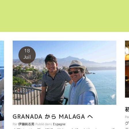
18
Juil
GRANADA から MALAGA へ
Pa
グ
Par
伊藤與志男
Publié dans
Espagne