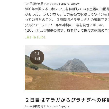
Par
伊藤與志男
Publié dans
Espagne
,
Winery
600年の栗ノ木の枝にツルを伸ばしている土着の山葡
があった。 ラモンさん、この葡萄も収穫してワインを
っているとのこと。 ３時間ほどラモンさんの運転でア
ダルシア・テロワールの神髄の一端を見せて頂いた。
1200mと云う標高の場で、風も伴って極度の乾燥の中
葡萄を育てると、 果実も酸までもが凝縮する。 ラモン
Lire la suite
んのあのキリっとした酸の一部が理解できた。 ラモン
んのワインを飲む度に、この雄大な景観が浮かんでく
だろう。 日本の皆さんにも、この景色とともに送り届
13
たい。
Juil
２日目はマラガからグラナダへの移
Par
伊藤與志男
Publié dans
Espagne