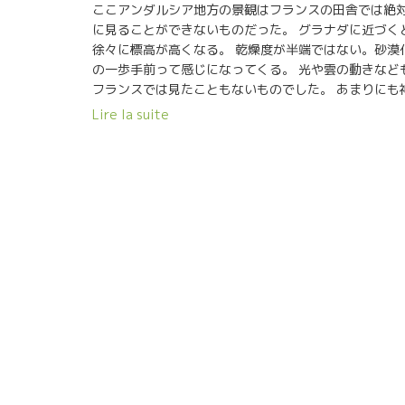
ここアンダルシア地方の景観はフランスの田舎では絶
に見ることができないものだった。 グラナダに近づく
徐々に標高が高くなる。 乾燥度が半端ではない。砂漠
の一歩手前って感じになってくる。 光や雲の動きなど
フランスでは見たこともないものでした。 あまりにも
秘的な光景で、この先にある蔵を訪問することにドキ
Lire la suite
キしてきました。 やっぱり、違う世界を見るのは楽し
ですね。 グラナダを超えて、更に山間部へ入っていく
標高1000mの村、Graenaグラエナ村へ。