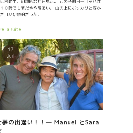
に移動中、幻想的な月を見た。 この時期ヨーロッパは
１０時でもまだやや明るい。 山の上にポッカリと浮か
だ月が幻想的だった。
re la suite
17
Juil
★夢の出逢い！！― Manuel とSara
★