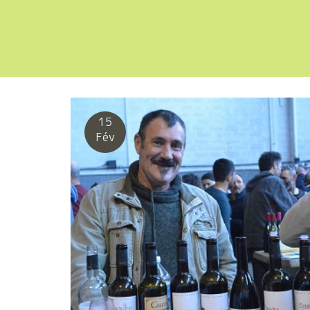
15
Fév