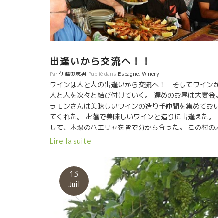
出逢いから交流へ！！
Par
伊藤與志男
Publié dans
Espagne
,
Winery
ワインは人と人の出逢いから交流へ！ そしてワイン
人と人を次々と結び付けていく。 遅めのお昼は大宴会
ラモンさんは美味しいワインの造り手仲間を集めてお
てくれた。 お蔭で美味しいワインと造りに出逢えた。 
して、本場のパエリャを皆で分かち合った。 この村の
達にとってラモンさんは大切な人、皆がラモンのテ－
Lire la suite
ルに近寄って挨拶にくる。 人望が厚いのが良く分かる
結局、お昼から夜の２０：００まで食べて、飲み続け
がら人生を、文化を交流して分かち合った。 フランス
13
も、日本にもない考え方、捉え方のちがいを可能な限
Juil
り、お互いに理解を深めた。 ラモンさんのお蔭で最高
一期一会をグラナダで過ごさせて頂いた。感謝！！ 大
に有意義な一日だった。