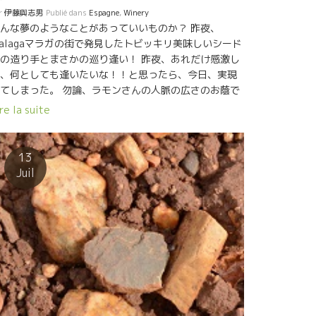
r
伊藤與志男
Publié dans
Espagne
,
Winery
んな夢のようなことがあっていいものか？ 昨夜、
alagaマラガの街で発見したトビッキリ美味しいシード
の造り手とまさかの巡り逢い！ 昨夜、あれだけ感激し
、何としても逢いたいな！！と思ったら、今日、実現
てしまった。 勿論、ラモンさんの人脈の広さのお蔭で
現。 誰からも愛されているラモンさんだからこそでき
re la suite
仕業。 な・なんんと2000mの山の上で特殊な品種のリ
ゴを栽培してシ－ドルを醸すManuelマニュエルとSara
ラさん。 落ちつた紳士風のマニュエル、北イタリアの
13
行ウ－マンからグラナダの山へやって来たサラさん。
Juil
持ちの良いカップルだ。 マニュエルさんのシードルは
産量も少ないし、地元だけで完売してしまう人気も
。 まさか日本人が自分のシードルに興味を示すとは思
てもいなかったようす。 何とか分けてもらって、日本
皆さんにも楽しんでもらいたい。 これは開拓人の使命
。 一種類だけかと、思っていたら数種類のシードルを
っていた。 スカッと爽やか７度の軽快なシードル。暑
日本で風呂上がりに浴衣でゴクンとやりたい。 酸がビ
ッとありながらも深い風味のあるものもあり。 近々に