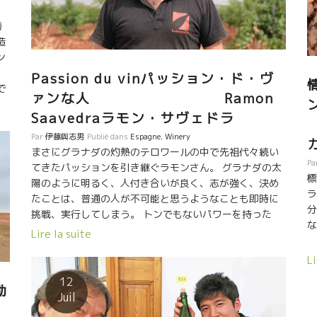
日
るのだろう。 近づくと、日本の神社に来たような静観
な“気”のようなものを感じる。 思わず座りたくなる。背
萄
中から温かなエネルギーのようなもので体が包まれたよ
造
うな感覚。 ラモンさんのワインは、こんなエネルギーが
ン
流れている“場”で育った葡萄を仕込んでいる。
Passion du vinパッション・ド・ヴ
で
ァンな人 Ramon
さ
Saavedraラモン・サヴェドラ
さ
る
Par
伊藤與志男
Publié dans
Espagne
,
Winery
け
まさにグラナダの灼熱のテロワールの中で先祖代々続い
Pa
てきたパッションを引き継ぐラモンさん。 グラナダの太
標
陽のように明るく、人付き合いが良く、志が強く、決め
ラ
たことは、普通の人が不可能と思うようなことも即時に
分
挑戦、実行してしまう。 トンでもないパワーを持った
な
人。 この人に逢うためにGraenaグラエナ村にやって来
Lire la suite
た。 ワインのこと、土壌のこと、気候のこと、ここの独
良
Li
自の気候風土、微気象のこと、３時間にわたって熱く語
と
ってくれた。 まるでフラメンコを見ているようなキレの
12
太
動
よい手足の動き、多彩な顔の表現。 凄い人と巡り逢え
Juil
の
た。昨夜、飲んだワイン、シードルの造り手の話しをし