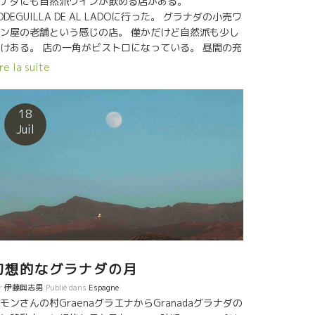
ナダにも自然派ワインが飲める店がある。
ODEGUILLA DE AL LADOに行った。 グラナダの小売ワ
ン屋の老舗という感じの店。 僅かだけど自然派も少し
けある。 店の一角がビストロになっている。 昼間の充
した食事とワインが、やや尾を引いている。 ライトに
re la suite
ませた。 カウンターが主体の店。簡単なツマミでワイ
をあおるという感じの店。 昼間の充実した食事とワイ
が、やや尾を引いている。 ここグラナダは次回の楽し
18
に残して置くことにしよう。 早目に店を後にした。 グ
Juil
ナダの街は美しかった。
幻想的なグラナダの月
r
伊藤與志男
Publié dans
Espagne
モンさんの村GraenaグラエナからGranadaグラナダの