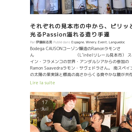
それぞれの見本市の中から、ピリッ
光るPassion溢れる造り手達
Par
伊藤與志男
Publié dans
Espagne
,
Winery
,
Event
,
Languedoc
Bodega CAUSONコーゾン醸造のRamonラモンさ
ん （L’iréelリレール見本市） ス
イン・フラメンコの世界・アンダルシアからの参加の
Ramon Saavedraラモン・サヴェドラさん。 南スペイ
の太陽の果実味と標高の高さからくる爽やかな酸が共
するワインを醸す名人ラモンさん。 アンダル
Lire la suite
ア人らしい明るさと芯のある個性を持つラモンさん。 
つもにこやかで人との交流が大好きなラモンさんの人
のそのものの人懐っこいワイン達。 太陽が
17
けている冬に飲めば太陽の暖かさとラモンさんの温か
Juil
で体も心もポカポカしてくる。 温もりが必要な方に、
勧めです。