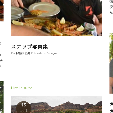
街
夜
ん
Li
が
スナップ写真集
。
Par
伊藤與志男
Publié dans
Espagne
い
そ
人
ブ
。
な
Lire la suite
に
の
13
変
Juil