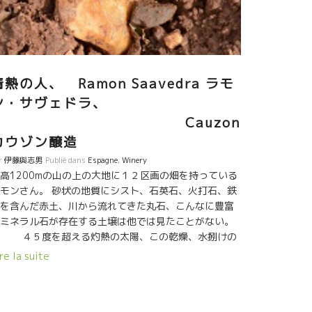
本に送り届けたい。お楽しみに！！
情熱の人、 Ramon Saavedra ラモ
ン・サヴェドラ、
Cauzon
カウゾン醸造
r
伊藤與志男
Publié dans
Espagne
,
Winery
高1200mの山の上の大地に１２区画の畑を持っている
モンさん。 砂状の地質にシスト、石英石、火打石、鉄
を含んだ赤土、川から流れてきた丸石、こんなに豊富
ミネラル石が存在する土壌は他では見たことがない。
４５度を超える灼熱の太陽、この乾燥、水捌けの
い砂状地質。 この条件下の中で、恐ろしい程のキリっ
re la suite
した酸を残しているラモンさんのワイン。 勿論、この
陽を感じさせる果実味、それらを包み込んでしまう程
酸・フレッシュさ、ミネラル感。 こんな規格外のバラ