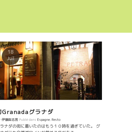
18
Juil
初Granadaグラナダ
r
伊藤與志男
Publié dans
Espagne
,
Resto
ラナダの街に着いたのはもう１０時を過ぎていた。 グ