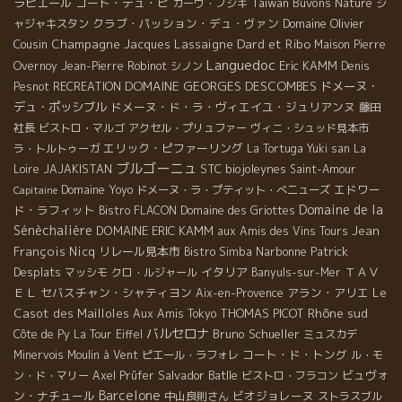
ラピエール
コート・デュ・ピ
Taiwan Buvons Nature
カーヴ・フジキ
ジ
クラブ・パッション・デュ・ヴァン
Domaine Olivier
ャジャキスタン
Dard et Ribo
Cousin
Champagne Jacques Lassaigne
Maison Pierre
Languedoc
Eric KAMM
Overnoy
Jean-Pierre Robinot
シノン
Denis
DOMAINE GEORGES DESCOMBES
ドメーヌ・
Pesnot
RECREATION
デュ・ポッシブル
ドメーヌ・ド・ラ・ヴィエイユ・ジュリアンヌ
藤田
社長
ビストロ・マルゴ
アクセル・プリュファー
ヴィニ・シュッド見本市
エリック・ピファーリング
ラ・トルトゥーガ
La Tortuga
Yuki san
La
ブルゴーニュ
STC
biojoleynes
Loire
JAJAKISTAN
Saint-Amour
Domaine Yoyo
エドワー
ドメーヌ・ラ・プティット・べニューズ
Capitaine
Domaine de la
ド・ラフィット
Bistro FLACON
Domaine des Griottes
Sénèchalière
DOMAINE ERIC KAMM
Jean
aux Amis des Vins Tours
François Nicq
リレール見本市
Narbonne
Patrick
Bistro Simba
Desplats
イタリア
ＴＡＶ
マッシモ
クロ・ルジャール
Banyuls-sur-Mer
ＥＬ
セバスチャン・シャティヨン
アラン・アリエ
Le
Aix-en-Provence
Rhône sud
Casot des Mailloles
THOMAS PICOT
Aux Amis Tokyo
バルセロナ
Bruno Schueller
Côte de Py
La Tour Eiffel
ミュスカデ
コート・ド・トング
Minervois
Moulin à Vent
ピエール・ラフォレ
ル・モ
Salvador Batlle
ビュヴォ
ン・ド・マリー
Axel Prüfer
ビストロ・フラコン
Barcelone
ン・ナチュール
ビオジョレーヌ
中山良則さん
ストラスブル