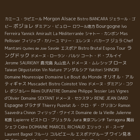
Morgon
Alsace
カミーユ・ラピエール
Bistro BIANCARA
ジェラール・ゴ
ボジョレ
Bourgogne
ダミアン・ビュロー
Ivo
ビー
ロワール地方
Ferreira
Yannick Amirault
La Méditerranée
シャトー・カンボン
Mas
ジュラ
Chef
Pellisser
フィリップ・カリーユ
マリー・エレンヌ・バカーブ
ラ
Espoa Tour
Mantani
エスポア
Bistro Brutal
Savoie
Quilles de Joie
ングドック
コート・ド・ブルイイ
ドメーヌ・ローラン・バルツ
ローヌ
Jerome SAURIGNY
鹿児島
丸山宏人
ドメーヌ・ムレシップ
アンダルシア
Taiwan Dégustation Vin Nature
Yakitori SHINORI
オリオル・アル
Domaine Mouressipe
Domaine Le Bout du Monde
ティギャス
Muscadet
Bistro Coinstot Vino
ドメーヌ・ダミアン・コク
ボジョレー
Rémi DUFAITRE
レ
Domaine Philippe Tessier
Les Vignes
RENE JEAN DARD
d'Olivier
Domaine SEXTANT
ドメーヌ・セクスタン
Espagne
グラナダ
ル・クロ・デ・グリヨン
Thierry Puzelat
Ramon
Domaine de la Vieille Julienne
Saavedra
Chinon
フィリップ・ヴァイス
Jura
ビストロ・ブリュタル
萬谷
和食
Lapierre
東京フレンチ
Tarragona
シェフ
DOMAINE MARCEL RICHAUD
Cidre
エリック・ド・スーザ
ワイン見本
Laurent Bagnol
コルビエール
エスポアグループ
フルーリ