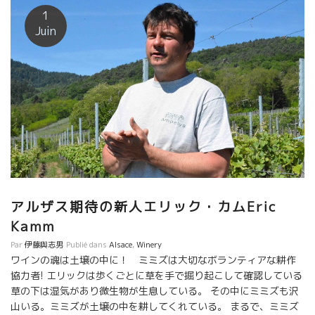
６．５ヘクタールの畑を庭師のように丹念に育てている。 すべて
1
自分自身でやっている。 自分の畑を自分の手でやる細やかさは、
Juin
大会社の従業員がやる仕事とは程遠いものがある。 育つ葡萄にエ
モーションが備わっている。 比較にならないほどの差があるのは
当たり前。 畑は３０区画に分かれている。 グランクリュの畑
Franksteinフランクシュタインを中心に花崗岩土壌が多い。 隣村
には火山岩、シスト土壌の畑もある。
アルザス期待の新人エリック・カムEric
Kamm
Par
伊藤與志男
Publié dans
Alsace
,
Winery
ワインの魂は土壌の中に！ ミミズは大切なボランティアな耕作
協力者! エリックは歩くごとに草を手で掘り起こして確認している
草の下は湿気があり微生物が生息している。 その中にミミズも沢
山いる。ミミズが土壌の中を耕してくれている。 まるで、ミミズ