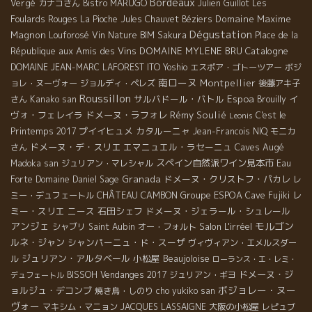
Bordeaux
Vergé
カナコさん
Bistro MARUGO
Julien Guillot
Les
Domaine Maxime
Foulards Rouges
La Pioche
Jules Chauvet
Béziers
Dégustation
Magnon
Louforosé
Vin Nature BIM
Sakura
Place de la
aux Amis des Vins
DOMAINE MYLENE BRU
Catalogne
République
DOMAINE JEAN-MARC LAFOREST
ITO Yoshio
エスポア・ゴトーツアー
ボジ
南ローヌ
Montpellier
ョレ・ヌーヴォー
ジョルディ・ペレズ
後藤アキ子
Roussillon
サルバドール・バトル
Espoa
イ
さん
Kanako san
Brouilly
ヴォ・フェレイラ
ドメーヌ・ラフォレ
Rémy Soulié
C'est le
Leonis
プイイヒュメ
カタルーニャ
Printemps 2017
Jean-Francois NIQ
モニカ
ドメーヌ・デ・スリエ
エマニュエル・ラセーニュ
Caves Augé
さん
スペイン自然派ワイン見本市
Madoka san
ジュリアン・マレシャル
Eau
Granada
ドメーヌ・クリストフ・パカレ
Forte
Domaine Daniel Sage
レ
CHÂTEAU CAMBON
Groupe ESPOA
レ
ミー・デュフェートル
Cave Fujiki
ミー・スリエ
ニース
石田シェフ
ドメーヌ・ジェラール・シュレール
アンジェ
モルゴン
Salon L'irréel
シャブリ
Saint Aubin
オー・フォルト
ルネ・ジャン
シャンパーニュ・ド・スーザ
ヴィヴィアン・エメルスダー
ジュリアン・アルタベール
小松屋
Beaujoloise
ル
ローランス・エ・レミ・
ドメーヌ・ジ
BISSOH
Vendanges 2017
ジュリアン・ギヨ
デュフェートル
ボジョレー・ヌー
ョルジュ・デコンブ
焼き鳥・しのり
cho yukiko san
ヴォー
マキシム・マニョン
JACQUES LASSAIGNE
大阪の小松屋
レピュブ