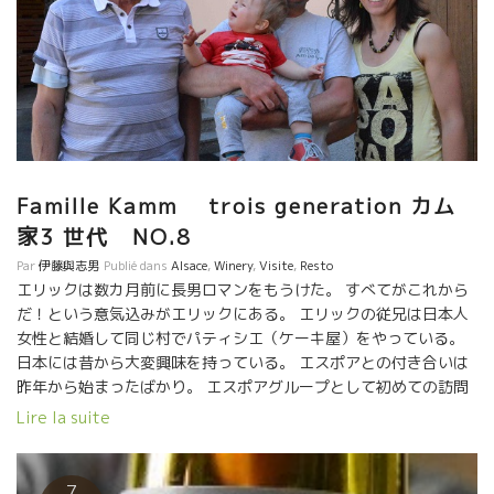
Famille Kamm trois generation カム
家3 世代 NO.8
Par
伊藤與志男
Publié dans
Alsace
,
Winery
,
Visite
,
Resto
エリックは数カ月前に長男ロマンをもうけた。 すべてがこれから
だ！という意気込みがエリックにある。 エリックの従兄は日本人
女性と結婚して同じ村でパティシエ（ケーキ屋）をやっている。
日本には昔から大変興味を持っている。 エスポアとの付き合いは
昨年から始まったばかり。 エスポアグループとして初めての訪問
となった。 いい交流ができた。 両者にとっても、楽しみで
Lire la suite
ハッピーな関係が築けそうだ。 日本のアルザスファンにまた、新
しいアルザス、Eric Kammを楽しんで頂きたい。 美味しいよ！！
7