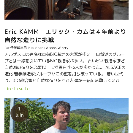
Eric KAMM エリック・カムは４年前より
自然な造りに挑戦
Par
伊藤與志男
Publié dans
Alsace
,
Winery
アルザスには有名な古参BIO栽培の大家が多い。 自然派のグルー
プとは一線を引いているBIO栽培家が多い。 古いビオ栽培家ほど
自然派の造りを必要以上に拒否をする人が多かった。 ALSACEの
進化 若手醸造家グループがこの壁を打ち破っている。 若い世代
は、BIO栽培家と自然な造りをする人達が一緒に活動している。
お互いの情報交換をしたり、共同で試飲会を開催している。 素晴
Lire la suite
らしいことだ。 BIO栽培家達も躊躇なく自然な造りをトライする
ようなってきた。 時代の進化を感じる。 エリックは自生酵母のみ
で、SO2を添加しない造りに４年前から挑戦している。 最初は慎
1
重にやっていた。 自然な造りのワインの美味しさに自分自身が驚
Juin
いている。 畑に精魂を傾けていたお蔭でポテンシャルのある葡萄
が収穫できるようになった。 健全な葡萄には、健全な自然酵母が
着いており、他のものを混入する必要は全くない。 果汁にエネル