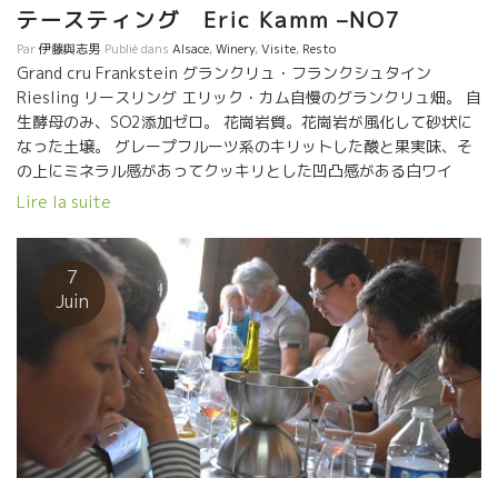
テースティング Eric Kamm –NO7
Par
伊藤與志男
Publié dans
Alsace
,
Winery
,
Visite
,
Resto
Grand cru Frankstein グランクリュ・フランクシュタイン
Riesling リースリング エリック・カム自慢のグランクリュ畑。 自
生酵母のみ、SO2添加ゼロ。 花崗岩質。花崗岩が風化して砂状に
なった土壌。 グレープフルーツ系のキリットした酸と果実味、そ
の上にミネラル感があってクッキリとした凹凸感がある白ワイ
ン。 流石グランクリュのリースリング。 QV . g ポワン・ジェ ゲ
Lire la suite
ヴェルツトラミネエール品種 自生酵母のみ、SO2添加ゼロ。 １週
間のマセラッション・カルボニック醸造。 １０か月の樽熟成。 ロ
ゼでもない、オレンジワインでもないロゼ色とオレンジ色の中間
7
色。 花崗岩土壌のミネラル感タップリで、ほのかなタンニンとバ
Juin
ラ風味の果実風味が心地よい。 ★Pinot Noir 2016 ピノ・ノワー
ル 自生酵母のみ、SO2添加ゼロ 3週間のカモシしたタンク、4日間
のみのタンク、2種類をブレンド 樽熟１０か月。 花崗岩土壌、ピ
ノ風味豊か、花崗岩土壌のスカットしたミネラル感があり、涼し
いタイプのピノ。 ★MARC マール 自家製のポットスティル蒸留器
で造ったゲヴェルツトラミネエールのマール。 ゲベルツトラミネ
ールの果実風味が残っており限りなくワインに近いマールって感
じ。 イヤー、このマールは本当に美味しい。チョット、一緒に葉