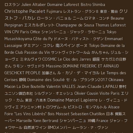
ロスラン
Julien Altaber
Domaine Laforest
Bistro Shimba
Christophe Pacalet
クリ
Fujimaru
レストラン・グラン８
東京・鴬谷
ストフ・パカレ
ローラン・バニョル
Beaune
ニーム
ロマネ・コンチ
Perpignan
エスカルポレット
Champagne de Sousa
Thomas Laforest
VIN
CPV Paris Office
シャンパーニュ・ジャック・ラセーニュ
Tokyo
Côte du Py
Emmanuel
Musashikoyama
ドメーヌ・バティスト・クザン
Lassaigne
ダミアン・コクレ
南スペイン
ボーヌ
Tokyo
Domaine de la
Club Passion du Vin
Borde
サントヴィクトワール山
がんちゃん
ジュル・シ
COSMIC
銀座
ョーヴェ
ミネルヴォワ
Le Clos des Jarres
サカガミの日野
Massimo
さん
ラモン・サヴェドラ
DOMAINE FREDERIC ET ARNAUD
PEOPLE
ル・カゾ・デ・マイヨル
Le Temps des
GESCHICKT
加藤さん
Cerises
Domaine des Soulié
Okinawa
静岡
セ・ル・プランタン2017
Jean-Claude LAPALU
Valentin VALLES
Macon
La Dive Bouteille
野村
Olivier Cousin
エリ
ユニソン諏訪本社
シルヴァン・オエッシュ
Visite Paris
Domaine Marcel Lapierre
ック・カム
東京・六本木
レ・ヴィニュ・ド
リヴィエ
アシニャン村
トロワザム−ル
ビストロ・モンマルトル
Alsace
Sebastien Chatillon
日本
Foire "Les Vins Libérés"
Bois Moisset
質販ス
シャンパーニュ
沖縄
ーパー
Marseille
Yann Bertrand
France
ジャン・フ
自然派ワイン
BMOメンバー
ォワヤール
ムーラン・ナ・ヴァン