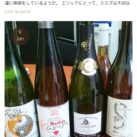
達に挨拶をしているようだ。 エリックにとって、ミミズは大切な
従業員もしくはボランティア協力者。 住みやすくしてやるだけで
Lire la suite
数人分の耕作仕事をしてくれる。
9
Jan