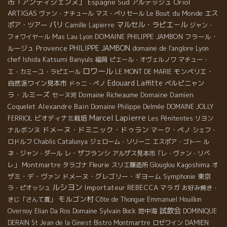
市「アンディジェンヌ」
Oriol
Espagne Sud
アルデッシュ
ARTIGAS
Le Bout du Monde
エス
ヴァン・ナチュール
マス・ぺリセール
パリ
マルセル・ラピエ－ル
ポア・ツアー
Camille Lapierre
ジャン・
Mas Lau
DOMAINE PHILIPPE JAMBON
フラール・
フォワイヤール
Lyon
Provence
PHILIPPE JAMBON
ルージュ
domaine de l'anglore
Lyon
chef Ishida Katsumi
Banyuls
福岡
ピエール・オヴェルノワ
マチュー・
ロワール
モンペリエ・
エ・カミーユ・ラピエール
LE MONT DE MARIE
Edouard Laffitte
自然派ワイン見本市
ペルピニャン
ドゥニ・ペノ
ラ・ルミーズ
Domaine Richeaume
Domaine Damien
セーヌ河
Coquelet
Alexandre Bain
Domaine Philippe Delmée
DOMAINE JOLLY
Marcel Lapierre
ビオディナミ栽培
FERRIOL
Les Pénitentes
リヨン
ドメーヌ・ドミニック・ドゥラン
ナルボンヌ
マーク・ペノ
シェフ・
ロドルフ
Chablis
Catalunya
ジェローム・ソリーニ
エスポア・ゴトー
ル
レ・ザフランシ
ネ・ジャン・ダール
アルザス見本市「レ・ヴァン・リベ
Montmartre
Fleurie
Kagoshima
オ
レ」
タラゴナ
スリエ醸造所
Glouglou
ザミ・デ・ヴァン
ドメーヌ・グレゴリー・ギヨーム
Symphonie
東京
ルシヨン
Importateur REBECCA
マラガ
ラ・ピオッシュ
お好み焼き・
モルゴン村
きじ「さんて寛」
Côte de Thongue
Emmanuel Houillon
試飲会
Domaine Sylvain Bock
地中海
Overnoy
Elian Da Ros
DOMINIQUE
DERAIN
St Jean de la Ginest
Bistro Montmartre
ロゼワイン
DAMIEN