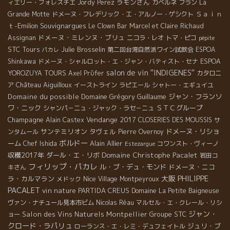
ラモンさん
ィエリー・フォレスチエ
Jordy Perez
カベルネ フラン
La
Ｓａｉｎ
Grande Motte
ドメーヌ・フレデリック・エ・アルノー・ゲシクト
ｔ-Emilion
Souvignargues
Le Clown Bar
Marcel et Claire Richaud
ドメーヌ・ミレンヌ・ブリュ
Assignan
ニコラ・レオ
トマ・ピコ
pépite
STC Tours
Julie Brosselin
第二回台湾自然派ワイン試飲会
ESPOA
パカレ
Shinkawa
ドメーヌ・シャルロット・エ・ジャン・バティスト・セナ
ESPOA
salon de vin ''INDIGENES''
YOROZUYA TOURS
Axel Prϋfer
カタロニ
Château Aiguilloux
ア
イーストライン
ラピエール
シャトー・エギュイユ
Domaine du possible
Domaine Grégory Guillaume
ジャン・フランソ
ワ・ニック
ＳＴＣグループ
シャンパ－ニュ・ジャック・ラセ－ニュ
Champagne
Vendange 2017
Alain Castex
CLOSERIES DES MOUSSIS
サ
サンテミリオン
タヴェル
ドメーヌ・リショ
ンタムール
Pierre Overnoy
ボルドー
ーム
Alain Allier
Chef Ishida
コワンスト・ヴィーノ
Estezargue
Domaine Christophe Pacalet
収穫2017年
ダール・エ・リボ
岩田コ
フィリップ・パカレ
ル・ブ・デュ・モンド
ドメーヌ・ニコ
キさん
PHILIPPE
大阪
ラ・カルマラン
Nice
メドック
Village Montpeyroux
PACALET
vin nature
PARTIDA CREUS
Domaine La Petite Baigneuse
ヴァン・ナチュール見本市ビム
Nicolas Réau
マルセル・エ・クレール・リシ
ジャン・
Salon des Vins Naturels Montpellier
Groupe STC
ョー
クロード・ラパリュ
ジュリ・ブ
ローランス・エ・レミ・デュフェイトル