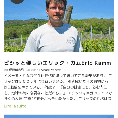
ビシッと優しいエリック・カムEric Kamm
Par
伊藤與志男
Publié dans
Alsace
,
Winery
ドメーヌ・カムは代々何世代に渡って続いてきた歴史がある。 エ
リックは２００５年より継いでいる。 引き継いだ年の最初から
BIO栽培をやっている。 何故？ 『自分の健康にも、飲む人に
も、地球の為に必要なことだから。』 エリックは自分のワインで
多くの人達に“喜び”を分かち合いたかった。 エリックの性格はス
カッと明確さがある。 アルザス人らしいゲルマン系の頑固さを備
Lire la suite
えている。 決めたことは、ビシッと実行するタイプ。 その中に
も、周りに気を遣う細やかさ、優しさも備えている。 たったの