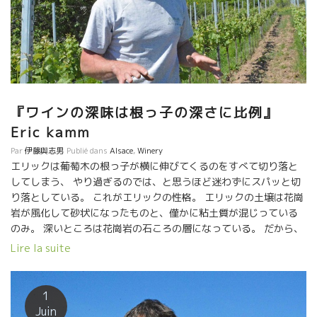
ギーがあるのでSO2の添加もしなくても大丈夫。 もうエリックは
確信を持って、この自然な造りに取り組んでいる。 区画別に醸造
できるように、小さなステンレスの発酵槽が多い。 古樽を使った
発酵、熟成も行っている。
『ワインの深味は根っ子の深さに比例』
Eric kamm
Par
伊藤與志男
Publié dans
Alsace
,
Winery
エリックは葡萄木の根っ子が横に伸びてくるのをすべて切り落と
してしまう、 やり過ぎるのでは、と思うほど迷わずにスパッと切
り落としている。 これがエリックの性格。 エリックの土壌は花崗
岩が風化して砂状になったものと、僅かに粘土質が混じっている
のみ。 深いところは花崗岩の石ころの層になっている。 だから、
水捌けが大変よく、根っ子が深く伸びやすい。 エリックにとって
Lire la suite
草も味方 畑には一列ごとに草をはやしている。ビオに替えてから
色んな種類の草が生えるようになった。 草の中には空気中のチッ
ソを取り入れて土壌に還元してくれる役割を担ってくれるものが
1
ある。。 草を生やす列を一年ごとに変化させている。
Juin