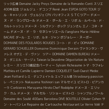
スリエ
リック広場
Domaine Jacky Preys
Domaine de la Romanée-Conti
400年記念
ジョルジュ・デコンブ
René Jean
ESPOA GOTO TOUR
ジ
ＳＴＣツアー
ドメー
ル・キャトリンヌ・ヴェルジェ
CPV パリオフィス
ヌ・ド・ラングロール
ドメーヌ・ダール・エ・リボ
ル・ルペール・ド・
カルトゥッシュ
ドメーヌ・シルヴァン・ボック
ジュンさん
エノ・コネ・チ
l'anglore
ドメーヌ・ド・ラ・セネシャリエール
ーム
Marie-Hélène
ボジョレー・ヌーボー
BACAVE
ダール・エ・リボ、ルネ・ジャン
DOMAINE DES FOULARDS ROUGES
DOMAINE
コート・ド・ピィ
GERARD SCHUELLER
Domaine Dominique Derain
ヴァランタン・ヴ
ァレス
オザミ・デ・ヴァン ツアー
DOMAINE DAMIEN BUREAU
ドメー
ヌ・ダニエル・サージュ
Taiwan la Deuxième Dégustation de Vin Nature
レミー・スリエ50歳記念パーティー
Sylvain Richeaume
トマ・ラフォレ
Sud-Ouest
Mathieu et Camille Lapierre
Damien COQUELET
Medoc
Jean Foillard
passion
レミ・デュフェイトル
エッフェル塔
Strasbourg
マルセイユ
レ・ぺニタント
Nakayama Yoshinori san
ビストロ・ビアンカ
Corbieres
ドメーヌ・エリッ
ーラ
Maruyama Hiroto
Chef Rodolphe
ク・カム
ドメーヌ・マルセル・リショー
ビストロ・シャンブルノワール
Domaine des Soulié 400ans
Olivier Cohen
Barcelona
DIVE BOUTELLE
サ
Le Repaire de Cartouche
ン・トーバン
Restaurant Le Verre Volé
テ