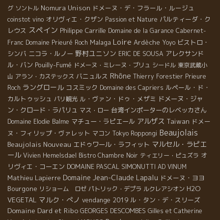
Nomura Unison
ドメーヌ・デ・フラール・ルージュ
グ
ソントル
オリヴィエ・クザン
パルティーダ・ク
coinstot vino
Passion et Nature
スペイン
レウス
Philippe Carrille
Domaine de la Garance
Cabernet-
Loire
Malaga
Ardèche
ビストロ・
Franc
Domaine Prieuré Roch
Yoyo
野村ユニソン
シンバ
ニコラ・ルノー
アレクサンド
ERIC DE SOUSA
ル・バン
Pouilly-Fumé
ドメーヌ・ミレーヌ・ブリュ
シードル
東京武蔵小
Rhône
バニュルス
山
アラン・カステックス
Thierry Forestier
Prieure
ラングロール
コスミック
ルペール・ド・
Roch
Domaine des Capriers
カルトゥッシュ
ル・ヴァン・ドゥ・メザミ
ドメーヌ・ジャ
パリ観光
ン・クロード・ラパリュ
台湾インポーターのレベッカさん
マス・ロー
アルザス
マチュー・ラピエール
Taiwan
ドメー
Domaine Elodie Balme
Beaujolais
ヌ・フィリップ・ヴァレット
マコン
Tokyo Roppongi
Beaujolais Nouveau
マルセル・ラピエ
エドゥワール・ラフィット
ール
オ
Vivien Hemelsdael
Bistro Chambre Noir
ティエリー・ピュズラ
リヴィエ・コーエン
DOMAINE PASCAL SIMONUTTI
AD VINUM
Domaine Jean-Claude Lapalu
Mathieu Lapierre
ドメーヌ・ヨヨ
Bourgone
H2O
リショーム ロゼ
パトリック・デプラ
ルクレアシオン
マルク・ぺノ
VEGETAL
vendange 2019
ル・タン・デ・スリーズ
Domaine Dard et Ribo
GEORGES DESCOMBES
Gilles et Catherine