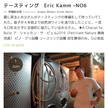
巻をやりたい。
テースティング Eric Kamm –NO6
Par
伊藤與志男
Publié dans
Alsace
,
Winery
,
Visite
,
Resto
蔵に戻るとお父さんがテースティングの準備をして待っていてく
れた。息子が４年前より自然派ワインを造り出したことに、一言
も口を出さずに全面的に協力しているお父さん。 ★A Chacun Sa
Bulle ア・シャッカン・サ・ビュル2016（Petillant Nature 微発
泡酒） ピノ・グリ品種 リースリング品種 自生酵母のみ。So2添加
ゼロ。 花崗岩からくるキリットしたミネラル感、花崗岩質で育つ
Lire la suite
リースリングのグレープフルーツ系の爽やかな酸、ピノ・グリの
控えめな果実味が細かな泡と素晴らしい調和。 グット冷やし最
高！！ ★Auxerrois Nature オクセロワ・ナチュール 2016
1
自生酵母のみ、So2添加ゼロ。 砂岩土壌で育ったオクセロワール
Juin
品種。 シャルドネの従兄品種といわれている。 酸も比較的に穏や
かで、すべてが優しく飛びぬけたものがない柔らかさを備えてい
る。 繊細な和食にピッタリ。 ★Terre de Volcan テール・ド・ヴ
ォルカン ２０１４ アルザス一体が火山地帯だった頃の火山灰が
固まった土壌。 ピノ・グリ品種 自生酵母のみ、SO2添加ゼロ 樽発
酵、樽熟成１８カ月。 やや燻製香があり、酸とミネラル感がハッ
キリしている。 魚介類の焼き物の合いそう。