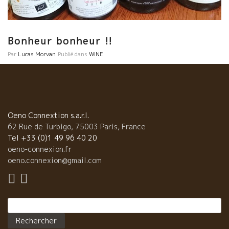
Bonheur bonheur !!
Par
Lucas Morvan
Publié dans
WINE
Oeno Connextion s.a.r.l.
Lire la suite
62 Rue de Turbigo, 75003 Paris, France
Tel +33 (0)1 49 96 40 20
oeno-connexion.fr
oeno.connexion@gmail.com
Rechercher :