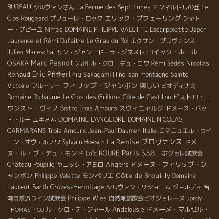
BUREAU
シルヴァンさん
La Ferme des Sept Lunes
モンマルトルの丘
Le
エリック・プフェーリング
Clos Rougeard
プリューレ・ロック
シャト
Escarpolette
ー・プピーユ
Nîmes
DOMAINE PHILIPPE VALETTE
Japon
Laurence et Rémi Dufaitre
Le Grau du Roi
エクサン・プロヴァンス
ロイック・ルール
Julien Mareschal
サン・ジャン・ド・ラ・ジネスト
Marc Pesnot
OSAKA
九州
Nicolas
ル・グロ・デュ・ロワ
Rémi Sédès
Eric Pfifferling
Renaud
Sakagami Hino-san
montagne Sainte
フィリップ・ジャンボン
楽しい
Victoire
フルーリー
ビオディナミ
Domaine Richaume
Le Clos des Grillons
ビストロ・コ
Côte de Castillon
ワンスト・ヴィノ
スヴィニャルグ
Bistro Trois Amours
ドメーヌ・パッ
DOMAINE L'ANGLORE
DOMAINE NICOLAS
ト・ルー
ユキさん
CARMARANS
Trois Amours
Jean-Paul Daumen
Italie
エマニュエル・ウイ
La Remise
プロヴァンス
ドメー
ヨン・オヴェルノワ
Sylvain Hoesch
Paris
ヌ・ル・ブ・デュ・モンド
Loïc ROURE
B.B.B. ボジョレ試飲会
Angers
ドメーヌ・フィリップ・ジ
Château Poupille
ヤニック・アミロ
ャンボン
モンペリエ
Côte de Brouilly
Philippe Valette
Domaine
Laurent Barth
Crozes-Hermitage
シルヴァン・リショーム
ジョルディ
台
湾自然派ワイン試飲会
Philippe Wies
自然派試飲会ビオジョレーヌ
Jordy
Andalousie
ドメーヌ・マルセル・
ル・クロ・デ・ジャール
THOMAS PICO