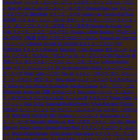
Caves Augé
ドメーヌ・ミレーヌ・ブリュ
エスポア・ゴトー
ピエール・ラフォ
ボジョレー・ヌーボー
レ
Salon des Vins de Loire
Domaine Daniel Sage
ジャン・
Barcelone
ロイック・ルール
Espagne Sud
Loïc
フォワイヤール
coinstot vino
パリ
ROURE
ドメーヌ・
ルネ・ジャン・ダール
オザミ・デ・ヴァン ツアー
デュ・ポッシブル
スペイン自然派ワイン見本市
Domaine des Griottes
Cave
Fujiki
ドメーヌ・ニコラ・カルマラン
Domaine La Petite Baigneuse
マルセイユ
台湾インポーターのレベッカさん
AD VINUM
小松屋
Restaurant Le Verre Volé
l'anglore
Eric
ドゥニ・ペノ
Marseille
La Tour Eiffel
ビストロ・フラコン
Espagne
Pfifferling
Ｓａｉｎｔ-Emilion
Le Clos Rougeard
東京フレンチ
ユキ
ドメーヌ・マルセル・ラピエール
さん
セ・ル・プランタン2017
Eau Forte
自
オリヴィエ・コーエン
然派ワイン
エノ・コネ・チーム
La Ferme des Sept
Alsace
Le Vin de mes Amis
Lunes
レミー・デュフェートル
シャンパーニュ・
ド・スーザ
Nîmes
Cidre
シャブリ
Yuki san
シャトー・プピーユ
サン・ジャン・
ボジョレ
ド・ラ・ジネスト
Bistro Shimba
シェフ・ロドルフ
エスカルポレッ
Salon des Vins Naturels Montpellier
ルネ・ジャン
ト
Jean-Paul Daumen
パカレ
Bordeaux
大阪
Kanako san
カタルーニャ
Bistro Simba
メドック
アンダルシ
ア
トロワザム−ル
モンマルトルの丘
エッフェル塔
カタロニア
Philippe Valette
ニ
ース
シノン
Elian Da Ros
Emmanuel Houillon Overnoy
Sylvain Richeaume
Valentin
VALLES
コート・ド・ピィ
ヴィヴィアン・エメルスダール
エクサン・プロヴァ
DOMAINE MYLENE BRU
ンス
Malaga
レ・ぺニタント
Kagoshima
エリッ
Muscadet
ク・ド・スーザ
Madoka san
東京・六本木
シャトー・カンボン
Medoc
Morgon
Ramon Saavedra
Domaine Prieuré Roch
ダミアン・ビュロー
ラ・ピオッ
ドメーヌ・ド・ラング
シュ
Marcel et Claire Richaud
Julien Altaber
Saint-Amour
ロール
Domaine des Capriers
Aux Amis Tokyo
ジョルディ
ピエール・オヴェルノ