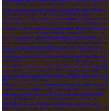
レのビストロでの人気者 ダミアン・コクレ Bistrot Atelier
スリエ
DOMAINE FREDERIC ET ARNAUD GESCHICKT
ビストロ・ビアンカー
＊ ビストロ・アトリエ 収穫の後は皆でビストロへ。ライ
Domaine
ラ
ドメーヌ・フレデリック・エ・アルノー・ゲシクト
Philippe Wies
ダー仲間が集まってくる。 モルゴンには醸造家が集まるビ
Maxime Magnon
Domaine Dard et Ribo
Chablis
Patrick Desplats
ラピエール
ストロが何軒かある。 チョット前までは、マルセル・ラピ
vin nature
ドメーヌ・デ・フラール・ルージュ
Bistro Trois Amours
シードル
エール、ジャン・フォワラール、プティ・マックスなど一世
Olivier Cohen
サルバドール・バトル
ル・クロ・デ・ジャール
Les Pénitentes
代前の自然派の大御所がよく顔を出していたビストロ
ビストロ・シンバ
ル・カゾ・デ・マイヨル
passion
南スペイン
マチュー・
ATELIER アトリエがある。 今や、醸造家も世代交代しつつ
エ・カミーユ・ラピエール
Domaine Elodie Balme
Domaine SEXTANT
ル・グロ・
デュ・ロワ
Eric KAMM
鹿児島
DOMAINE NICOLAS CARMARANS
ビスト
ある。ダミアン・コクレの年代が主流顧客となりつつある。
ロ・シャンブルノワール
C'est le Printemps 2017
Nicolas Réau
Yannick Amirault
ティ
このビストロに行くと、時には、実に危険なことがある。
Mathieu Lapierre
エリー・フォレスチエ
Minervois
Les Vignes d'Olivier
Vivien
客が殆ど知り合い同志なので、一杯づつ奢り合う習慣があ
Beaune
Hemelsdael
CPV Paris Office
ドメーヌ・ダニエル・サージュ
アシニャン
る。１０人いれば、最低でも１０杯はあ飲まなければならな
ラングロール
Tokyo
村
Julien Mareschal
Okinawa
藤田社長
Alain Allier
スリ
い。 今夜も１０人程はいた。奢り合いが２周廻って２０杯
エ400年記念
シャンパーニュ・ジャック・ラセーニュ
東京武蔵小山
セーヌ河
となった。 中にはベロベロに酔っぱらっている人もいる。
オリオル・アルティギャス
アルザス見本市「レ・ヴァン・リベレ」
Le Clos
人気者のダミアンは早口でジョークを飛ばし続けて皆を笑わ
野村ユニソ
des Jarres
Mathieu et Camille Lapierre
DIVE BOUTELLE
Sylvain Hoesch
せる。 しまいにはカウンターの中に入って、まるでダミア
ン
Sakagami Hino-san
Jean-Pierre Robinot
Damien COQUELET
Moulin à Vent
スリエ
ンが店主のような雰囲気になってしまう。 今夜はダミアン
Le Casot des Mailloles
モンペリエ
ＳＴＣツアー
醸造所
STC
レピュブリック
広場
コート・ド・トング
九州
Emmanuel Lassaigne
Aix-en-Provence
カナコさ
の美人フィアンセがいた。そして弟のケビンもいた。 何と
ん
Domaine Jacky Preys
後藤アキ子さん
プイイヒュメ
COSMIC
THOMAS PICO
か、隙をみつけて、店を出ることに成功。ヤアーよく飲みま
Alain Castex
ミュスカデ
ドメーヌ・エリック・カム
Thierry Forestier
Côte de
した。 ダミアン・パワーは凄い！！ […]
Bruno Schueller
プロヴァンス
Thongue
自然派試飲会ビオジョレーヌ
Languedoc
Jean Foillard
Côte de
マス・ロー
中山良則さん
Côte du Py
Brouilly
Domaine Laforest
ロゼワイン
Beaujoloise
ル・タン・デ・スリーズ