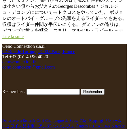
ちしたダミアン。 根っからの明るく飛んだ性格のダミアン
手伝いに来てくれた。 あまりにも酷くやられた葡萄、粒を
は小さい頃からお父さんのGeorges Descombes＊ジョルジ
選別して切り落とす作業が大変だった。 自分の責任でもな
ュ・デコンブにについてモトクロスをやっていた。 ボジョ
く自分の力ではどうにもできないことが、人生にはあること
レのオートバイ・グループの先頭を走るライダーでもある。
を悟ったダミアン。 すべてを、心の深いところで、受け容
収穫はライダー仲間が手伝いにくる。 ダミアンの造りは、
れたダミアンには笑顔しかなかった。流石の若大将。
デコンブの教えを継承、つまり、マルセル・ラピール －デ
コンブ －ダミアンと続くボジョレ自然派の正統を受け継い
Lire la suite
でいる。マルセルの孫弟子にあたる。 自然派ど真ん中の醸
Oeno Connextion s.a.r.l.
造方法を継承。 グラップ・アンティエールのセミ・マセラ
62 Rue de Turbigo, 75003 Paris, France
ッション・カルボニック醸造、勿論,醸造中のSO2(酸化防止
Tel +33 (0)1 49 96 40 20
剤)の添加はなし、自生酵母のみで発酵するリスクある醸造
oeno-connexion.fr
を継承。 だからこそ、収穫時の選果はかなり厳しくチェッ
oeno.connexion@gmail.com
クしている。 本当に健全な葡萄しか発酵槽に入れない。云
うは安し。 葡萄園の収穫時に、収穫された葡萄をチェック
して品質に問題のある葡萄は、この段階で捨て去る。この段
階でかなりに量の葡萄を捨てる。 簡単に、SO2無添加の醸
Rechercher :
造というけど、もし悪い葡萄が発酵槽に入ってしまうと、雑
菌が繁殖してお酢になってしまう。大変なリスクを負いなが
ら、自然派ワインを造っているのです。 色んなことがあっ
た２０１６年 モルゴン村を襲った３回にもおよぶ雹の襲
撃。 ５，６，７月の雨と湿気によるベト病の大繁殖。 ８月
Domaine de la Romanée-Conti
Champagne de Sousa
Tokyo Roppongi
リショーム
ワイン見本市「アンディジェンヌ」
Angers
ロゼ
Le Grau du Roi
シルヴァ
の３５度を超す極端な猛暑。それによる水不足。葡萄の乾