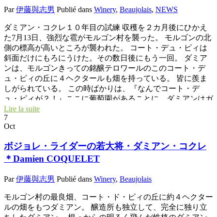
Par
伊藤與志男
Publié dans
Winery
,
Beaujolais
,
NEWS
がハッキリしたスタイルになるだろう。 楽しみなミレジム
になりそう。 今年も去年と同じポーランド人ファミリーが
ダミアン・コクレ１０年目の試練 収穫を２カ月後にひかえ
家族総出で収穫に来てくれた。 ２５名で約１週間ほど続
た7月13日、強烈な雹がモルゴン村を襲った。 モルゴンの北
く。 ポーランド家族のリーダーが先陣で収穫指導をしなが
側の標高が高いところが襲われた。 コート・デュ・ピィは
ら進めてくれるのでダミアンも安心。 雹の直後は全滅と思
斜面だけにもろにうけた。その数日後にもう一回。 ダミア
っていたコート・デュ・ピィが50％ほどのマイナスで済みそ
ンは、モルゴンきっての銘醸テロワールのこのコート・デ
うなので、 やや安心のダミアン。 あの絶望の時は、ここま
ュ・ピィの丘に４ヘクタールも畑を持っている。 皆に羨ま
で回復できるとは思わなかった。 葡萄の生命力は凄いもの
しがられている。 この時ばかりは、『なんでコート・デ
だ。 独立して１０年目にして、また新しいことを学んだダ
ュ・ピィが？！』ここに葡萄園があることに、ダミアンはガ
ミアン。 ますます、これからが楽しみな醸造家だ。
ッカリだった。 あのいつも元気印のダミアンが本当に落胆
Lire la suite
7
した。 最高の状態で葡萄が育っていた畑を、雹の直後見た
Oct
時のショックは、『もうダメだ。今年は収穫をしない！』と
皆に云った。 ところが、その後の異例な晴天続きと乾燥が
ボジョレ・ライダーの若大将・ダミアン・コクレ
状況を変えてくれた。 普通、雹でやられた後は、傷ついた
＊Damien COQUELET
箇所から葡萄が腐って全滅してしまうのが通例。 今年は乾
燥して全く腐りが存在しなかった。 つまり、雹でやられた
Par
伊藤與志男
Publié dans
Winery
,
Beaujolais
箇所、粒が乾し葡萄化して酸と共に濃縮。 やられなかった
葡萄粒はそのまま、正常に熟成した。 葡萄木たちは、生命
モルゴン村の最良畑、コート・ド・ピィの丘に約４ヘクター
を振り絞って子供を残そうと葡萄実を守り育ててくれた。
ルの畑をもつダミアン。 醸造所も独立して、完全に独り立
今日はそんな葡萄を収穫にやって来た。親友とフィアンセが