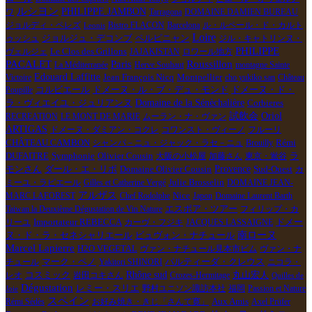
ルシヨン
PHILIPPE JAMBON
ワ
Tarragona
DOMAINE DAMIEN BUREAU
ジョルディ・ペレズ
Bistro FLACON
Barcelona
ル・ルペール・ド・カルト
Leonis
Loire
ペルピニャン
ゥッシュ
ジョルジュ・デコンブ
ジル・キャトリンヌ・
PHILIPPE
Le Clos des Grillons
ヴェルジェ
JAJAKISTAN
ロワール地方
PACALET
Paris
Roussillon
La Méditerranée
Herve Souhaut
montagne Sainte
Edouard Laffitte
Jean François Nicq
Montpellier
Victoire
cho yukiko san
Château
コルビエール
Poupille
ドメーヌ・ル・ブ・デュ・モンド
ドメーヌ・ド・
Domaine de la Sénèchalière
Corbieres
ラ・ヴィエイユ・ジュリアンヌ
試飲会
Oriol
RECREATION
LE MONT DE MARIE
ムーラン・ナ・ヴァン
ARTIGAS
ドメーヌ・ダミアン・コクレ
コワンスト・ヴィーノ
フルーリ
Rémi
CHÂTEAU CAMBON
シャンパ－ニュ・ジャック・ラセ－ニュ
Brouilly
DUFAITRE
Symphonie
Olivier Cousin
大阪の小松屋
加藤さん
東京・鴬谷
ラ
ダール・エ・リボ
Provence
モンさん
Domaine Olivier Cousin
Sud-Ouest
カ
ミーユ・ラピエール
Gilles et Catherine Vergé
Julie Brosselin
DOMAINE JEAN-
アルザス
MARC LAFOREST
Chef Rodolphe
Nice
Japon
Domaine Laurent Barth
エスポア・ツアー
Taiwan la Deuxième Dégustation de Vin Nature
フィリップ・カ
Importateur REBECCA
ドメー
リーユ
カーヴ・フジキ
JACQUES LASSAIGNE
ヌ・ド・ラ・セネシャリエール
南ローヌ
ビュヴォン・ナチュール
Marcel Lapierre
H2O VEGETAL
ヴァン・ナチュール見本市ビム
ヴァン・ナ
チュール
マーク・ペノ
Yakitori SHINORI
パルティーダ・クレウス
ニコラ・
コスミック
Rhône sud
レオ
岩田コキさん
Crozes-Hermitage
丸山宏人
Quilles de
Dégustation
レミー・スリエ
野村ユニソン諏訪本社
福岡
Passion et Nature
Joie
スペイン
Rémi Sédès
お好み焼き・きじ「さんて寛」
Aux Amis
Axel Prüfer