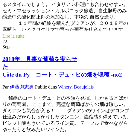
るスタイルでしょう。 イタリアン料理にも合わせやすい。
セミ・マセラッション・カルボニック醸造、自生酵母のみ、
醸造中の酸化防止剤の添加なし、本物の 自然な造り。
１１年間の経験を積んだダミアンが、２０１８年の
素晴らしいミクロクリマで育った葡萄を仕込んで います。
こんな完璧な葡萄からできるダミアン・コックレ ヌーヴォ
Lire la suite
22
ーはトビッキリ美味しくなること間違いなし！！ コック、
Sep
ニワトリはフランスの象徴、フランスではコック・ヌーヴォ
ーと呼ばれ愛されています。
2018年、見事な葡萄を実らせ
た
Côte du Py コート・デュ・ピの畑を収穫 -no2
Par
伊藤與志男
Publié dans
Winery
,
Beaujolais
銘醸のコート・デュ・ピの本領を発揮。しかも古木ばか
りの葡萄園。 ここまで、完璧な葡萄ばかりの畑は珍しい。
ダミアンも気合が入る！ ダミアンのワインはデコンブ
仕込みだからしっかりしたタンニン、濃縮感を備えている。
ビシット酸もきいているワイン質。 テーブルで食べながら
ゆったりと飲みたいワインだ。