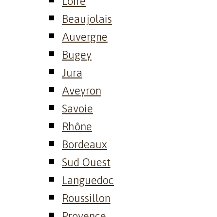
Loire
Beaujolais
Auvergne
Bugey
Jura
Aveyron
Savoie
Rhône
Bordeaux
Sud Ouest
Languedoc
Roussillon
Provence