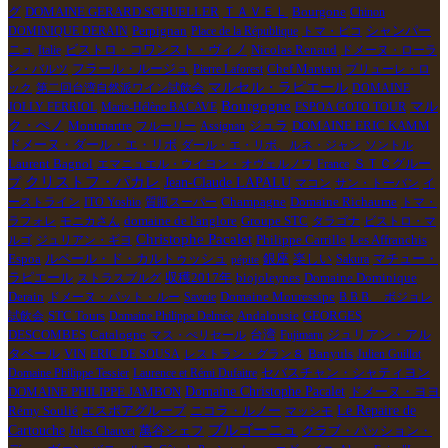
Bourgone
グ
DOMAINE GERARD SCHUELLER
ＴＡＶＥＬ
Chinon
Perpignan
シャンパー
DOMINIQUE DERAIN
Place de la République
トマ・ピコ
ニュ
ビストロ・コワンスト・ヴィノ
Nicolas Renaud
Italie
ドメーヌ・ローラ
Chef Mantani
ン・バルツ
フラール・ルージュ
Pierre Laforest
プリューレ・ロ
マルセル・ラピエール
ック
第二回台湾自然派ワイン試飲会
DOMAINE
Bourgogne
マル
JOLLY FERRIOL
Marie-Hélène BACAVE
ESPOA GOTO TOUR
ク・ぺノ
Montmartre
ジュラ
DOMAINE ERIC KAMM
フルーリー
Assignan
ドメーヌ・ダール・エ・リボ
ダール・エ・リボ、ルネ・ジャン
ソントル
ＳＴＣグルー
Laurent Bagnol
エマニュエル・ウイヨン・オヴェルノワ
France
クリストフ・パカレ
プ
Jean-Claude LAPALU
マコン
サン・トーバン
イ
ーストライン
ITO Yoshio
質販スーパー
Champagne
Domaine Richaume
トマ・
Groupe STC
ラフォレ
モニカさん
domaine de l'anglore
タラゴナ
ビストロ・マ
Christophe Pacalet
Philippe Carrille
Les Affranchis
ルゴ
ジュリアン・ギヨ
Espoa
楽しい
マチュー・
ルペール・ド・カルトゥッシュ
銀座
Sakura
pépite
ラピエール
収穫2017年
biojoleynes
Domaine Dominique
ストラスブルグ
Derain
ドメーヌ・パット・ルー
Savoie
Domaine Mouressipe
B.B.B. ボジョレ
STC Tours
試飲会
Domaine Philippe Delmée
Andalousie
GEORGES
Catalogne
ジュリアン・アル
DESCOMBES
マス・ぺリセール
台湾
Fujimaru
タベール
VIN
Banyuls
ERIC DE SOUSA
レストラン・グラン８
Julien Guillot
Domaine Philippe Tessier
Laurence et Rémi Dufaitre
セバスチャン・シャティヨン
DOMAINE PHILIPPE JAMBON
Domaine Christophe Pacalet
ドメーヌ・ヨヨ
Rémy Soulié
ニコラ・ルノー
Le Repaire de
エスポアグループ
マッシモ
ブルゴーニュ
Cartouche
萬谷シェフ
Jules Chauvet
クラブ・パッション・