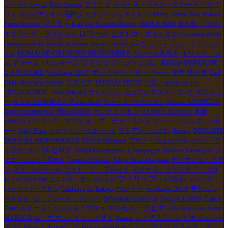
グラナダ
ドメーヌ・ジャン・クロード・ラパ
ン・リショーム
Trois Amours
燥。 最終的に９月初旬の雨ですべてが解決。どんでん返し
リュ
石田シェフ
Jura
ルクレアシオン
ジャジャキスタン
Thierry Puzelat
Maison
の結果、こんなに素晴らしい葡萄が収穫することができた。
Dard et Ribo
Pierre Overnoy
マラガ
Sylvain
Les Foulards Rouges
焼き鳥・しのり
勿論、ここまでくるには、特に７月のベト病対策の畑仕事は
ロワール
エドワード・ラフィット
ビストロ・ブリュタル
La Grande Motte
大変な神経と労力を費やしたダミアン。 歓喜の収穫。でも
Domaine de la Vieille Julienne
Salon L'irréel
ローランス・エ・レミ・デュフェー
ベト病の形跡、雹の影響を多く受けた葡萄を取り除く、選果
DOMAINE GEORGES DESCOMBES
エリック・カ
リレール見本市
トル
作業が 大切な年でもある。 収穫はお父さんより更に１日遅
Rhône
ム
ドメーヌ・リショーム
フィリップ・ジャンボン
DOMAINE
く、ボジョレでは最も遅い収穫を開始。 何と９月２６日に
L'ANGLORE
Vendange 2017
ボジョレー・ヌーヴォー
東京
地中海
Chef
収穫開始。 葡萄の熟成を最終段階まで待ったダミアン。 ８
salon de vin
エスポア
Ishida
Salvador Batlle
THOMAS PICOT
リヨン
''INDIGENES''
ボジョレ
月の水不足による光合成のゆっくり化の影響で、ダミアンの
Yann Bertrand
ティエリー・ピュズラ
ロマネ・コンチ
ー
サカガミの日野さん
Prieure Roch
ドメーヌ・セクスタン
Jerome SAURIGNY
納得する葡萄の熟度が得られなかったからだ。 妥協を許さ
Beaujolais
Bistro Chambre Noir
サンテミリオン
DAMIEN BUREAU
和食
ないダミアンのチャレンジ精神は凄い。 実際に、周りの仲
ル・ブ・デュ・モンド
OSAKA
パトリック・デプラ
マリー・エレンヌ・バカ
間が、１０日前に収穫を始めている中、ジット待っているの
DOMAINE
ーブ
Jordy Perez
シルヴァン・オエッシュ
ダミアン・コクレ
Béziers
は かなりの忍耐力がいることである。 ２０１６年のダミア
DES FOULARDS ROUGES
ブルノ・シュレール
ESPOA Shinkawa
ジャン・フ
ン・ヌーヴォは？ 今年は、クリュのレニエの葡萄とビラー
バルセロナ
Champagne Jacques Lassaigne
ォワヤール
Village Montpeyroux
ヴ
ジ区域の葡萄を使って醸す贅沢なヌーヴォーとなる。 格下
Nomura Unison
ィニ・シュッド見本市
Tokyo Musashikoyama
オリヴィエ・クザ
げして、単なるボジョレ・ヌーヴォー呼称となる。 果実味
コート・ド・ブルイイ
ン
クロ・ルジャール
ドメーヌ・クリストフ・パカ
が主体でアルコール度は控えめな１２度前後、 酸がハッキ
フィリップ・パカレ
レ
Le Clown Bar
ビストロ・モンマルトル
ドメーヌ・
ボルドー
リして凹凸があるメリハリを感じるスカット したヌーヴォ
モルゴン
バティスト・クザン
Catalunya
La Tortuga
vendange 2019
Espoa
マルセル・エ・クレール・リショー
Sebastien Chatillon
Groupe ESPOA
ーになりそう。まだ、醸造中なのでハッキリはいえない。で
マルセル・ラピエ－ル
Tour
ドメーヌ・ミレンヌ・ブリュ
Mas Lau
Bistro
もダミアン・スタイルのクッキリしたヌーヴォーになりそ
MARUGO
ル・ヴァン・ドゥ・メザミ
Ramon
レ・ザフランシ
ビオジョレー
う。ダミアン・コクレ・ヌーヴォーは買いですよ！ ボジョ
Ivo Ferreira
ドメーヌ・デ・
ヌ
ナルボンヌ
Pouilly-Fumé
ヤニック・アミロ