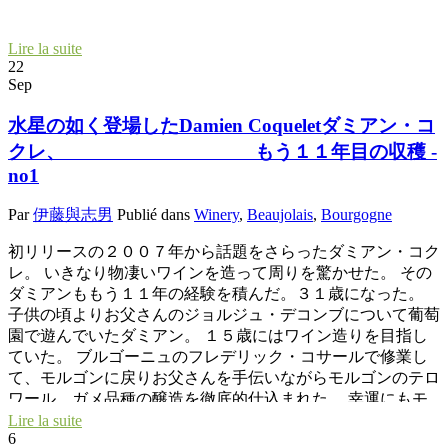
Lire la suite
22
Sep
水星の如く登場したDamien Coqueletダミアン・コ
クレ、 もう１１年目の収穫 -
no1
Par
伊藤與志男
Publié dans
Winery
,
Beaujolais
,
Bourgogne
初リリースの２００７年から話題をさらったダミアン・コク
レ。 いきなり物凄いワインを造って周りを驚かせた。 その
ダミアンももう１１年の経験を積んだ。３１歳になった。
子供の頃よりお父さんのジョルジュ・デコンブについて葡萄
園で遊んでいたダミアン。 １５歳にはワイン造りを目指し
ていた。 ブルゴーニュのフレデリック・コサールで修業し
て、モルゴンに戻りお父さんを手伝いながらモルゴンのテロ
ワール、ガメ品種の醸造を徹底的仕込まれた。 幸運にもモ
ルゴン村の銘醸テロワールのCôte du Pyコート・ド・ピの丘
Lire la suite
6
に４ヘクタールの畑を手に入れることができた。 ジャン・