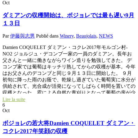
Oct
フォワイヤールやラピエール家の畑に挟まれた好立地。 し
かも、７０歳以上の古木ばかりの畑。 しかし、この銘醸テ
ダミアンの収穫開始は、ボジョレでは最も遅い9月
ロワールのCôte du Pyコート・ド・ピの畑も１６年、１７年
１３日
と２年連続の天候不良によって収穫が少なかった。色んな意
味で厳しい年が続いた。 今年２０１８年に賭けていた。 天
Par
伊藤與志男
Publié dans
Winery
,
Beaujolais
,
NEWS
がダミアンに味方した。 今年１８年は、葡萄の品質、量と
もに素晴らしい状態の葡萄が実った。 ９月１０日にこの
Damien COQUELET ダミアン・コクレ2017年モルゴン村-
Côte du Pyコート・ド・ピの畑を収穫。 お父さんのジョルジ
NO2 ジョルジュ・デコンブ一家の一員のダミアン。長年お
ュ・デコンブも心配して応援に駆けつけてくれた。
父さんと一緒に働きながらワイン造りを勉強してきた。 デ
コンブ家では葡萄はキッチリ熟してからの収穫が基本。今年
はお父さんのデコンブと同じ９月１３日に開始した。 ９月
初旬に降った雨のお蔭で、乾燥し過ぎていた葡萄実に水分が
供給されて、光合成が活発になってしばらく時間を置いての
収穫となった。雹による自然な青刈りとなって葡萄の房が少
ない。 雹のショックで熟成がストップしていたので酸が残
Lire la suite
6
っている。 ここで収穫を遅らせて果実味、ポリフェノール
Oct
が理想的に熟すのを待った。 雨から１０日間ほど遅れて収
穫を開始した。 もともと、ダミアンのスタイルは、果実味
ボジョレの若大将Damien COQUELET ダミアン・
がタップリあって、タンニンも比較的しっかりしながら酸が
コクレ2017年笑顔の収穫
ビシっと利いている素晴らしいスタイル。 今年は、このス
タイルがより強調された酸と果実味の熟度の差が大きく凹凸