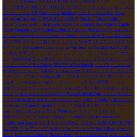
RENE JEAN DARD
ドメーヌ・ドミニッ
Domaine Richeaume
がんちゃん
ク・ドゥラン
DOMAINE MARCEL RICHAUD
ローランス・エ・レミ・デュ
イタリア
Biodynamie
フェイトル
Strasbourg
ジュリ・ブロスラン
Taiwan
Dégustation Vin Nature
台湾自然派ワイン試飲会
Massimo
Côte de Castillon
Le Bout du Monde
Domaine Jean-Claude Lapalu
Domaine Yoyo
Axel Prϋfer
Granada
Domaine Marcel Lapierre
Fleurie
Macon
BMOメンバー
マキシム・
ラ・ルミーズ
マニョン
ドメーヌ・グレゴリー・ギヨーム
エスポア・よろ
ジャン・クロード・ラパリュ
ずやツアー
Yoyo
フィリップ・ヴァイス
カベ
Alexandre Bain
ルネ フラン
aux Amis des Vins Tours
CLOSERIES DES MOUSSIS
パリ観光
タヴェル
ドメーヌ・ムレシップ
ドメーヌ・フィリップ・ヴァレ
アレクサンドル・バン
エリック・プフェーリング
ット
Denis Pesnot
エスポ
ア・ゴトーツアー
Bois Moisset
BISSOH
La Dive Bouteille
ジュリアン・マレシャ
ル
コート・デュ・ピ
BMO 社
ラ・トルトゥーガ
エリック・ピファーリング
ドメーヌ・ラフォレ
Vendanges 2017
サンタムール
ジュンさん
ローラン・バ
ローヌ
ニョル
Club Passion du Vin
レミー・スリエ50歳記念パーティー
René Jean
Visite Paris
ドメーヌ・フィリップ・ジャンボン
アクセル・プリュ
ファー
ボジョレ・ヌーヴォー
Bistro Coinstot Vino
レミ・デュフェイ
Capitaine
オザミ・デ・ヴァン
トル
Vin Nature BIM
Jordy
ニーム
Glouglou
シルヴァンさ
Domaine Damien Coquelet
ビオディナミ栽培
ん
ル・モン・ド・マリー
Marc Pesnot
PARTIDA CREUS
Lapierre
Lyon
ビオディナミ
ESPOA
Ardèche
Domaine du
YOROZUYA TOURS
Domaine Grégory Guillaume
possible
Jean-Francois NIQ
ボーヌ
ジェローム・ソリーニ
DOMAINE PHILIPPE
ラングドック
VALETTE
日本
イヴォ・フェレイラ
Mas Pellisser
オー・フ
Domaine des Soulié
ォルト
Thomas Laforest
ラモン・サヴェドラ
スヴィニャル