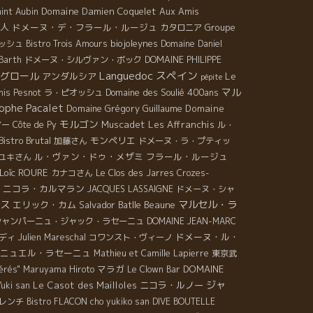
Domaine Damien Coquelet
Aux Amis
aint Aubin
人
ドメーヌ・デ・フラール・ルージュ
Groupe
カタロニア
biojoleynes
ッシュ
Bistro Trois Amours
Domaine Daniel
Barth
ドメーヌ・シルヴァン・ボック
DOMAINE PHILIPPE
Languedoc
スペイン
グロール
Le
アンダルシア
pépite
マル
Domaine des Soulié 400ans
nis Pesnot
ラ・ピオッシュ
ophe Pacalet
Domaine Grégory Guillaume
Domaine
モルゴン
Muscadet
Les Affranchis
アー
Côte de Py
ル・
Bistro Brutal
モンペリエ
加藤さん
ドメーヌ・ラ・プティッ
ル・ヴァン・ドゥ・メザミ
フラール・ルージュ
ユキさん
Loïc ROURE
カナコさん
Le Clos des Jarres
Crozes-
・ニコラ・カルマラン
JACQUES LASSAIGNE
ドメーヌ・シャ
ス
マルセル・ラ
エリック・カム
Salvador Batlle
Beaune
シャンパーニュ・ジャック・ラセーニュ
DOMAINE JEAN-MARC
ドメーヌ・ル・
ディ
Julien Mareschal
コワンスト・ヴィーノ
ニュエル・ラセーニュ
Mathieu et Camille Lapierre
東京武
マラガ
DOMAINE
érés"
Maruyama Hiroto
Le Clown Bar
ジャ
Le Casot des Mailloles
ニコラ・ルノー
Yuki san
レンチ
Bistro FLACON
cho yukiko san
DIVE BOUTELLE