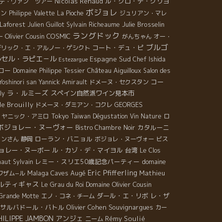
Nicolas Renaud
ル・クロ・デ・グリヨ
デ・ヴァン ツアー
ボジョレ
ラン
Philippe Valette
La Pioche
ジュリアン・マレ
Laforest
Julie Brosselin
Julien Guillot
Sylvain Richeaume
ラングドック
Olivier Cousin
COSMIC
ー
がんちゃん
オー・
ブルゴ
コート・デュ・ピ
デリック・エ・アルノー・ゲシクト
ルセル・ラピエ－ル
Espagne Sud
Chef Ishida
Estezargue
ロー
Château Aiguilloux
Domaine Philippe Tessier
Salon des
コー
oshinori san
Yannick Amirault
ドメーヌ・セクスタン
ラ・ルミーズ
スペイン自然派ワイン見本市
ly
e Brouilly
GEORGES
ドメーヌ・ダミアン・コクレ
Tokyo
ヤニック・アミロ
Taiwan Dégustation Vin Nature
ロ
ボジョレー・ヌーヴォー
カタルーニ
Bistro Chambre Noir
ローラン・バニョル
ァンさん
静岡
ボジョレ・ヌーヴォー
ビス
ョレー・ヌーボー
ル・カゾ・デ・マイヨル
台湾
Le Clos
レミー・スリエ50歳記念パーティー
domaine
haut
Sylvain
Eric Pfifferling
Malaga
Caves Augé
Mathieu
ワザム−ル
ルティギャス
Domaine Olivier Cousin
Le Grau du Roi
ダール・エ・リボ
レ・ザ
Grande Motte
エノ・コネ・チーム
サルバドール・バトル
Olivier Cohen
Souvignargues
カー
HILIPPE JAMBON
アンジェ
Rémy Soulié
ニーム