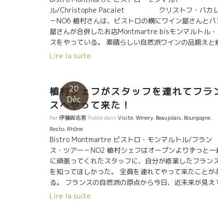
ル/Christophe Pacalet クリストフ・パカ
－NO6 植村さんは、ビストロの横にワイン屋さんとパ
屋さんが合併したお店Montmartre bisモンマルトル
スをやっている。 素晴らしい自然派ワインの品揃えと
きたての美味しいパンが手にはいりますよ！ 生チーズ
Lire la suite
ガトーもあり、心地よいフランスの風が吹いています
素晴らしい自然派ワインの品揃えと焼きたての
味しいパンが手にはいりますよ！ 生チーズもガトーも
20
植村シェフがスタッフを連れてフラ
り、心地よいフランスの風が吹いています。 パリに
Déc
スへやって来た！
ってもおかしくない品揃え。 クリストフ・パカレも驚
ワインがズラリと並んでいる。 台湾の自然派ワインイ
Par
伊藤與志男
Publié dans
Visite
,
Winery
,
Beaujolais
,
Bourgogne
,
ポーターのレベッカさんが大好きなパルティーダ・ク
Resto
,
Rhône
ーズの“TS”もあり。 クリストフのお
Bistro Montmartre ビストロ・モンマルトル/フラン
さんマルセル・ラピエール、フィリップ・ジャンボン
ス・ツアー－NO2 植村シェフはオープンよりずっと一
あり。 那覇の皆さん！ 沖縄の旅に来た人へ、 ここで
に頑張ってくれたスタッフに、自分が修業したフラン
然派ワインを仕入れて沖縄の海でやるのも最高ですよ
を知ってほしかった。 全員を連れてやって来たことが
る。 フランスの自然派の原点から今日、近未来が見え
くるような醸造元を歴訪した。 ★Yan Drieuイヤン・
Lire la suite
リュー 伝統のブルゴーニュのテロワールを斬新なアプ
ーチを続けて新風を始めたしYan Drieuイヤン・ドリ