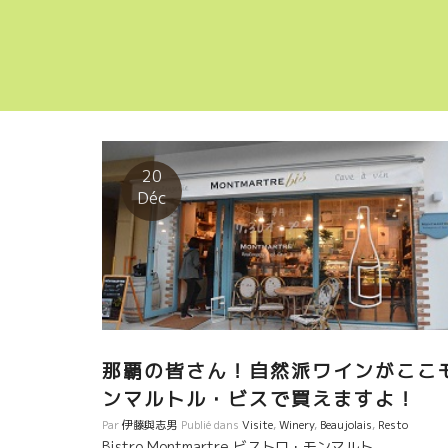
20
Déc
那覇の皆さん！自然派ワインがここ
ンマルトル・ビスで買えますよ
Par
伊藤與志男
Publié dans
Visite
,
Winery
,
Beaujolais
,
Resto
Bistro Montmartre ビストロ・モンマルト