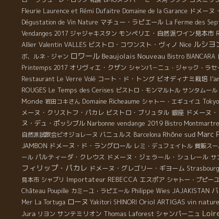
て
Fleurie
ドメーヌ
Laurence et Rémi Dufaitre
Domaine de la Garance
に
マチュー・ラピエール
Dégustation de Vin Nature
La Ferme des Sep
モンペリエ・自然派ワイン見本市
Vendanges 2017
ジャジャキスタン
。
ルシヨ
Allier
Valentin VALLES
ビストロ・コワンスト・ヴィノ
Nice
し
ロワール
Beaujolais Nouveau
ボ、ルネ・ジャン
Bistro BIANCARA
オリヴィエ・クザン
Printemps 2017
シャンパ－ニュ・ジャック・ラセ
l'
コート・ド・トング
ビオディナミ栽培
Restaurant Le Verre Volé
ROUGES
Le Temps des Cerises
ビストロ・モンマルトル
サンタムール
Monde
Domaine Richeaume
岩田コキさん
シャトー・エギュイユ
Tokyo
メーヌ・クリストフ・パカレ
ビストロ・ブリュタル
銀座
ドメーヌ・
ヌ・デュ・ポッシブル
Narbonne
vendange 2019
Bistro Montmartr
Marc 
Rhône sud
バニュルス
自然派試飲会ビオジョレーヌ
Barcelona
JAMBON
ドメーヌ・ド・ラングロール
レミ・デュフェイトル
質販スー
パルティーダ・クレウス
ドメーヌ・ジェラール・シュレール
ール
サ
フィリップ・パカレ
ドメーヌ・グレゴリー・ギヨーム
Strasbour
Importateur REBECCA
エスポア
見本市
シャブリ
シャトー・プピー
バ
Château Poupille
カミーユ・ラピエール
Philippe Wies
JAJAKISTAN
ローヌ
Oriol ARTIGAS
vin natur
Mer
La Tortuga
Yakitori SHINORI
Loir
Jura
サンテミリオン
シャンパーニュ
リヨン
Thomas Laforest