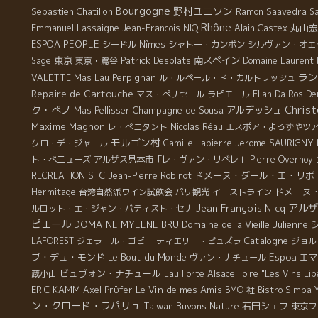
Bourgogne
野村ユニソン
Sebastien Chatillon
Ramon Saavedra
S
Rhône
Emmanuel Lassaigne
丸山宏
Jean-Francois NIQ
Alain Castex
ESPOA
PEOPLE
シードル
Nîmes
シャトー・カンボン
シルヴァン・オエ
東京
Patrick Desplats
南スペイン
Sage
東京・鴬谷
Domaine Laurent 
ラン
Mas Lau
Perpignan
VALETTE
ル・ルペール・ド・カルトゥッシュ
Repaire de Cartouche
マス・ぺリセール
ラピエール
Elian Da Ros
De
Christ
ク・ぺノ
Champagne de Sousa
アルデッシュ
Mas Pellisser
Maxime Magnon
レ・ぺニタント
Nicolas Réau
エスポア・よろずやツ
モルゴン村
Jerome SAURIGNY
クロ・デ・ジャール
Camille Lapierre
ト・べニューズ
アルザス見本市「レ・ヴァン・リベレ」
Pierre Overnoy
STC
ドメーヌ・ダール・エ・リボ
RECREATION
Jean-Pierre Robinot
ドメーヌ
Hermitage
台湾自然派ワイン試飲会
パリ観光
イーストライン
アルザ
Jean François Nicq
ルロット・エ・ジャン・バティスト・セナ
ピエール
DOMAINE MYLENE BRU
Domaine de la Vieille Julienne
Catalogne
LAFOREST
ジェラール・ゴビー
ティエリー・ピュズラ
ジョル
ブ・デュ・モンド
Le Bout du Monde
Espoa
エマ
ヴァン・ナチュール
ビュヴォン・ナチュール
蔵小山
Eau Forte
Alsace Foire "Les Vins Lib
ERIC KAMM
Le Vin de mes Amis
Axel Prϋfer
BMO 社
Bistro Simba
ン・クロード・ラパリュ
Taiwan Buvons Nature
石田シェフ
東京フ