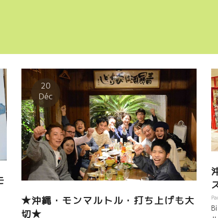
20
Déc
モ
！
Pa
★沖縄・モンマルトル・打ち上げも大
B
切★