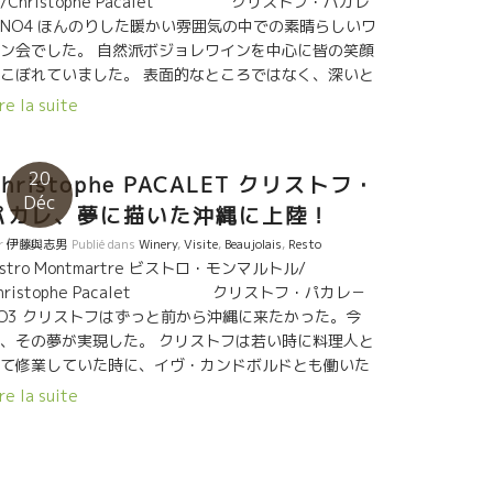
/Christophe Pacalet クリストフ・パカレ
NO4 ほんのりした暖かい雰囲気の中での素晴らしいワ
ン会でした。 自然派ボジョレワインを中心に皆の笑顔
こぼれていました。 表面的なところではなく、深いと
ろで感じて、深く評価して、ほんわりと表現する沖縄
re la suite
人達が素晴らしい。 植村シェフとそのスタッフ、そし
彼らに全面的に信頼感を抱いているお客さん達、なん
て素晴らしい空間なのだろう。 植村さん、いい仕事し
20
Christophe PACALET クリストフ・
ますね！ いい仕事の横には、いつも素晴らしい女性、
Déc
パカレ、夢に描いた沖縄に上陸！
奥様 こま子さんがいる。 初めての沖縄でのワイン会
参加させていただき感謝です。 多くの素晴らしい人達
r
伊藤與志男
Publié dans
Winery
,
Visite
,
Beaujolais
,
Resto
出逢うことができました。 ワインは人と人を繋ぐ。 あ
istro Montmartre ビストロ・モンマルトル/
がとうございました。
hristophe Pacalet クリストフ・パカレ－
O3 クリストフはずっと前から沖縄に来たかった。今
、その夢が実現した。 クリストフは若い時に料理人と
て修業していた時に、イヴ・カンドボルドとも働いた
ともある。 イヴさんはマルセル・ラピエールの親友で
re la suite
あり、家族のような存在。 植村シェフがイヴ・シェフ
ところで修業していたこともあり、クリストフにとっ
は遠い親戚に会いにきたような感じ。 そこで、今夜は
ジョレの会。感無量のクリストフ。 若い頃、ヤンチャ