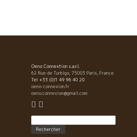
を訪問。 ★Philippe PACALETフィリップ・パカ
名実ともにブルゴーニュを代表する醸造家になって、
すます進化しているフィリップ・パカレ。 ムッシュ・
ノ・ノワール、世界中がフィリップのピノを評価して
た。 ★Dominique DERAINドミニック・ドラ
ブルゴーニュ・テロワールをビオ・ディナミ栽培を駆
して可能な限りピュアーに綺麗なピノを表現する
Dominique DERAINドミニック・ドラン。
★Philippe JAMBONフィリップ・ジャンボン ゼロ・
の超自然醸造を追究するPhilippe JAMBONフィリップ
Oeno Connextion s.a.r.l.
ジャンボンでは、カトリーヌの愛情料理を頂いた
62 Rue de Turbigo, 75003 Paris, France
★Jean-Claude LAPALUジャン・クロード・ラパリュ 
Tel +33 (0)1 49 96 40 20
メ品種の７変化の顔見せてくれて、究極の透明感、限
oeno-connexion.fr
なく水に近いEau Forte にたどり着いたジャンクロー
oeno.connexion@gmail.com
ド・ラパリュJean-Claude LAPALU. ★Dard et
Riboダール・エ・リボ Aux Amisオザミ時代より何回
逢っている。ファミリーのDard et Riboダール・エ・
Rechercher :
ボ、自然派の原点の一人。 ここでは、もう昼から夜ま
一緒に楽しんだ。 今のフランスのビストロで最も愛さ
ている醸造家ばかりだった。何故？自然派が広がって