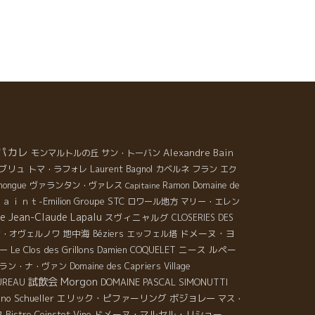
ったクリストフに料理人としての修業を強制的に指示
れて、当時有名だった数か所のビストロにて修業。お
で料理人としてフランス領の太平洋の南の島で数年間
いた。フランスに帰国してマルセル・ラピエールの協
を得て醸造元を設立。そして、今夜、ここ沖縄で醸造
家としてワインの説明をするクリストフ。 植村シェ
は、この機会に大切なお客さんを招いてスペシャル・
ィナー。 ビストロ料理に気合がはいる植村シェフ。
相変わらず、クリストフのワインにドンピシャリの
理を出してくる植村シェフ。 ボジョレワインのよう
パカレ
Alexandre Bain
モンマルトルの丘
サン・トーバン
、シンプルでありながら内容のあるトビッキリ美味し
ブリュ
Laurent Bagnol
トマ・ラフォレ
カベルネ フラン
エク
いもの。
hongue
ヴァランタン・ヴァレス
Ramon
Domaine de
Capitaine
ａｉｎｔ-Emilion
Groupe STC
ロワール地方
マリー・エレン
e Jean-Claude Lapalu
スヴィニャルグ
CLOSERIES DES
地中海
ドメーヌ・ヨ
ン・オヴェルノワ
Béziers
エッフェル塔
Le Clos des Grillons
ニース
ルペー
ー
Damien COQUELET
ラン・ナ・ヴァン
Domaine des Capriers
Village
Morgon
試飲会
DOMAINE PASCAL SIMONUTTI
UREAU
no Schueller
エリック・ピファーリング
ボジョレー
マス・
ク
Bistro Coinstot Vino
ドメーヌ・マルセル・リショー