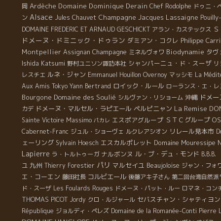
Ardèche
Domaine Dominique Derain
岡
Chef Rodolphe
ドゥニ・
Alsace
Champagne Jacques Lassaigne
Pouill
ン
Jules Chauvet
Ｓ
DOMAINE FREDERIC ET ARNAUD GESCHICKT
アラン・カステックス
ドメーヌ・ドミニック・ドゥラン
ダミアン・コクレ
Philippe Carri
Montpellier
Champagne
Biodynamie
タヴ
Assignan
ミネルヴォワ
Ishida Katsumi
シャンパーニュ・ド・スーザ
野村ユニソン諏訪本社
リ
ルネ・ジャン
レスチエ
Emmanuel Houillon Overnoy
マッシモ
La Médit
ロイック・ルール
Aux Amis Tokyo
Yann Bertrand
ローランス・エ・レ
Bourgone
Domaine des Soulié
沖縄
ドメー
シルヴァン・リショーム
La Remise
ドメーヌ・マルセル・ラピエール
ペルピニャン
DO
カデ
Massimo
エスポアグループ
ＳＴＣグループ
OS
Sainte Victoire
パカレ
リレール見本市
D
Cabernet-Franc
ジュル・ショーヴェ
ルクレアシオン
ェーリング
エスカルポレット
Domaine Mouressipe
Sylvain Hoesch
Lapierre
ナルボンヌ
ル・ブ・デュ・モンド
ラ・トルトゥーガ
B.B.
パリ
九州
マルセイユ
Beaujoloise
ユ
Thierry Forestier
ジャン・フォ
エ・コーエン
コルビエール
藤田社長
後藤アキ子さん
第二回台湾自然派
ド・スーザ
Les Foulards Rouges
ドメーヌ・パット・ルー
ロマネ・コン
THOMAS PICOT
セバスチャン・シャティヨン
Jordy
クロ・ルジャール
République
ジョルディ・ペレズ
Domaine de la Romanée-Conti
Pierre 