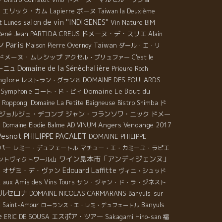
・エリック・カム
ボーヌ
Lapierre
Taiwan la Deuxième
salon de vin ''INDIGENES''
t Lunes
Vin Nature BIM
René Jean
PARTIDA CREUS
ドメーヌ・デ・スリエ
Alain
ン
Paris
Taiwan
Maison Pierre Overnoy
ダール・エ・リ
ドメーヌ・ムレシップ
アクセル・プリュファー
C'est le
Domaine de la Sénèchalière
－ニュ
Prieure Roch
anglore
DOMAINE DES FOULARDS
レストラン・グラン８
Symphonie
Domaine Le Bout du
コート・ド・ピィ
ド
 Roppongi
Domaine La Petite Baigneuse
Bistro Shimba
ジョルジュ・デコンブ
ジャン・フランソワ・ニック
ドメー
Angers
Vendange 2017
e
Domaine Elodie Balme
AD VINUM
Pesnot
PHILIPPE PACALET
DOMAINE PHILIPPE
パー
レミー・デュフェートル
マチュー・エ・カミーユ・ラピエ
ワイン見本市「アンディジェンヌ」
ントヴィクトワール山
Edouard Laffitte
オザミ・デ・ヴァン
g
ヴィニ・シュッド
ユ
aux Amis des Vins Tours
サン・ジャン・ド・ラ・ジネスト
ルセロナ
DOMAINE NICOLAS CARMARANS
Banyuls-sur-
e
Banyuls
Saint-Amour
ローランス・エ・レミ・デュフェートル
e
エスポア・ツアー
ERIC DE SOUSA
Sakagami Hino-san
福