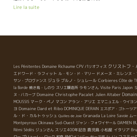
レ
だ
Camdebordeイヴ・カムドボルドがまだあのBistro La
Lire la suite
ま
さ
Régaradeビストロ・ラ・レガラードをやっている時に修
ピ
蔭
業した。 90代前半に一世を風靡したビストロである。新
き
働
鮮な素材を使って、星付きレストランの質に負けない本
ン
力
格的料理を、きわめて簡素な空間のテーブルで表現した
使
もの。 星付きレストランより予約が取れないビストロだ
フ
った。 日本帰国後、東京駅前の丸ビルにあるオザミ
デ
TOKYOで大活躍した。 私が初めてシェフに逢ったのはそ
ゼロ
の頃だった。 醸造元が日本に来た時にメーカーズディナ
・
料
ーをよくやった。 シェフの料理には多くの醸造家も驚い
クリストフ・
Domaine Richaume
Les Pénitentes
CPV パリオフィス
。
に
ていた。 来日した醸造家のワインを飲んで、それに合わ
エドワード・ラフィット
ドメーヌ・ミレンヌ・
ル・モン・ド・マリー
ガ
せてドンピシャリの料理を提供してくれた。 もうそれ
ジュラ
ブルノ・シュレール
Corbieres
サン・プロヴァンス
Côte de T
り
は、驚きの美味しさとベストなマリアージュだった。
ラモンさん
Ｓ
la Borde
焼き鳥・しのり
スリエ醸造所
Visite Paris
Japon
１０年程前に、奥さんの実家がある沖縄に移
Domaine Christophe Pacalet
Domain
Julien Altaber
ヌ・バカーブ
り、Bistro Montmartreビストロ・モンマルトルを開い
マーク・ペノ
アラン・アリエ
MOUSSIS
マコン
エマニュエル・ウイヨ
も
た。 以来、沖縄の人達に“幸せ”を送り続けている。パリ
Domaine Dard et Ribo
ヨ
DOMINIQUE DERAIN
エスポア・ゴトーツア
リ
がそのまま沖縄にあるようなもの。 今日は、クリ
ル・ド・カルトゥッシュ
Granada
La Loire
Savoie
ムー
Quilles de Joie
で
ストフ・パカレとやって来た。 植村シェフのビストロ料
Okinawa
Sud-Ouest
Montpeyroux
ジャン・フォワイヤール
DAMIEN B
れ
理には、クリストフのワインはバッチリだ。
スリエ400年記念
鹿児島
小松屋
イタリア
Bru
Rémi Sédès
ジュンさん
い
BMOメンバー
コスミッ
ロー
プリューレ・ロック
和食
セーヌ河
シノン