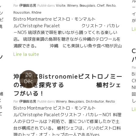
ル
Par
伊藤與志男
Publié dans
Visite
,
Winery
,
Beaujolais
,
Chef
,
Resto
,
レ
－
Roussillon
,
Rhône
ン
イ
Bistro Montmartre ビストロ・モンマルト
・ビ
が
ル/Christophe Pacalet クリストフ・パカレ
焼
こ
Li
－NO5 琉球衣装で唄を歌いながら踊ってくれる楽しい
も
の
店。 琉球音楽調の島唄を聴きながら沖縄のテロワールを
。
て
満喫できる。 沖縄 にも美味しい魚や食べ物が沢山
美
あります。 ワインはラングロールとフラール・ルージュ
あ
て
Lire la suite
ン
の共同ボトルのマグナムを開けた。 スイスイ体内に入っ
あ
て浸透していくワイン。 ルシヨン地方の花崗岩と、タヴ
く
に
Pa
ェルの石灰土壌のミネラルが融合したワイン。何て美味
ン
と
B
20
沖縄にはBistronomieビストロノミー
しいんだろう。 こま子さん、植村さん
ル
り
C
Déc
の神髄を探究する 植村シェ
ともお話しができて嬉しかったです。 沖縄でのフラン
じ
N
フがいる！
ス、自然派ワインをよろしくお願いします。感謝。
も
緒
回
自
ス
し
Par
伊藤與志男
Publié dans
Winery
,
Beaujolais
,
Distributor
,
Resto
。
あ
こ
Bistro Montmartre ビストロ・モンマルト
Li
て
も
ル/Christophe Pacaletクリストフ・パカレ－NO1 料理
ド
の
人のテロワールは？何処で、誰について修業したかで土
ロ
て
台が構成されている。 植村シェフは、パリのビストロ料
ュー
ボ
理のトップ・オブ・トップの一人であるYves