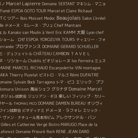
Marcel Lapierre
ペノ
Domaine SEXTANT
マキシム・マニョ
y-Fumé
ESPOA GOTO TOUR
Marcel et Claire Richaud
Beaujolais
ＴＣツアー
Salon L'irréel
Bois Moisset
Medoc
lle
Chef Mantani
ドメーヌ・ミレーヌ・ブリュ
大阪
ェル
Eric KAMM
Lyon chef
Kanako san
Moulin à Vent
ショーム ロゼ
ESPOA YOROZUYA TOURS
ティエリー・フォ
プロヴァンス
DOMAINE GERARD SCHUELLER
erranée
CHÂTEAU CAMBON
ＴＡＶＥＬ
ミ・デュフェイトル
ヌ・リショーム
ビオジョレーヌ
Ivo Ferreira
Chablis
ミュス
MAINE MARCEL RICHAUD
Escarpolette
VIN
montagne
AKA
Rémi DUFAITRE
Thierry Puzelat
ビストロ・マルゴ
omaine Sylvain Bock
エリック・プフ
Tarragona
トマ・ピコ
Domaine Marcel
Nomura Unison
萬谷シェフ
グラナダ
楽しい
B. ボジョレ試飲会
ジュリアン・ギヨ
フィリップ・カリー
オリヴィ
ワヤール
DOMAINE DAMIEN BUREAU
THOMAS PICO
ドメーヌ・ラフォレ
ワイン試飲会
ビオディナミ
エリック・
アレクサンドル・バン
チ
ヴァン・ナチュール見本市ビム
Gilles et Catherine Vergé
Bistro MARUGO
Place de la
RENE JEAN DARD
Laforest
Domaine Prieuré Roch