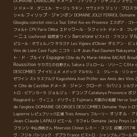
DOMAINE L'ANGLORE
ドメーヌ・フィリップ・ジャンボン
オザミ・
ン
ジュリ・ブロス
ドメーヌ・ダニエル・サージュ
ラモン・サヴェドラ
フィリップ・ジャンボン
Domaine 
シャル
DOMAINE JOLLY FERRIOL
Glouglou
coinstot vino
La Tour Eiffel
Aix-en-Provence
エスポア・ゴト
エドゥワール・ラフィット
フォルト
CPV Paris Office
ドメーヌ・フレ
ーニュ
Barcelone
マ
自然派ワイン
Louforosé
ビストロ・フラコン
ダミアン・ビュ
ピエール・オヴェルノワ
タラゴナ
Les Vignes d'Olivier
Vins de Loire
Cave Fujiki
ニコラ・レオ
Jean-Paul Daumen
Nakayama Y
Espagne
ト・ド・ブルイイ
Côte du Py
Marie-Hélène BACAVE
Brouil
Roussillon
Côte d
サカガミの日野さん
Sakura
ジェローム・ソリーニ
DESCOMBES
プイイヒュメ
メドック
マルセル・エ・クレール・リショー
Kagoshima
aux Amis des Vins
ゼワイン
ストラスブルグ
Axel Prüfer
ャ
ドメーヌ・ジャン・クロード・ラパリュ
Côte de Castillon
シルヴ
Provence
ジョルジュ・デコンブ
ボジ
トロ・ビアンカーラ
Catalunya
Rougeard
レ・ヴィニュ・ドリヴィエ
Fujimaru
大阪の小松屋
Herve Sou
DOMAINE GEORGES DESCOMBES
de l'anglore
Domaine Yoyo
トロ
オリオル・ア
Lapierre
レピュブリック広場
Trois Amours
フルーリー
Jean-Claude LAPALU
ピエール・ラフォレ
Domaine Jacky Preys
La 
フランシ
レミー・スリエ
収穫2017年
中山良則さん
Minervois
Chinon
P
ヴ・フジキ
パトリック・デプラ
France
ビストロ・シャンブルノワール